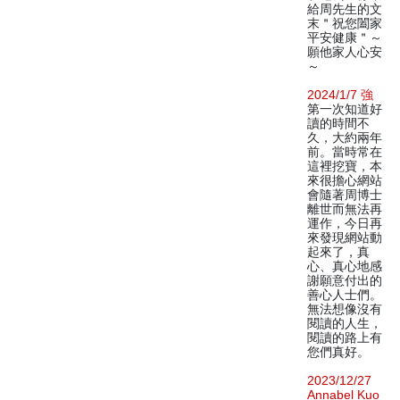
給周先生的文
末＂祝您闔家
平安健康＂～
願他家人心安
～
2024/1/7 強
第一次知道好
讀的時間不
久，大約兩年
前。當時常在
這裡挖寶，本
來很擔心網站
會隨著周博士
離世而無法再
運作，今日再
來發現網站動
起來了，真
心、真心地感
謝願意付出的
善心人士們。
無法想像沒有
閱讀的人生，
閱讀的路上有
您們真好。
2023/12/27
Annabel Kuo