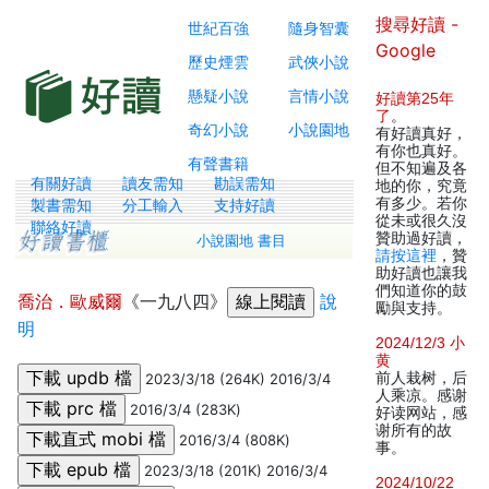
搜尋好讀 -
世紀百強
隨身智囊
Google
歷史煙雲
武俠小說
懸疑小說
言情小說
好讀第25年
了
。
奇幻小說
小說園地
有好讀真好，
有你也真好。
有聲書籍
但不知遍及各
有關好讀
讀友需知
勘誤需知
地的你，究竟
有多少。若你
製書需知
分工輸入
支持好讀
從未或很久沒
聯絡好讀
贊助過好讀，
小說園地 書目
請按這裡
，贊
助好讀也讓我
們知道你的鼓
喬治．歐威爾
《一九八四》
說
勵與支持。
明
2024/12/3 小
黄
前人栽树，后
2023/3/18 (264K) 2016/3/4
人乘凉。感谢
2016/3/4 (283K)
好读网站，感
谢所有的故
2016/3/4 (808K)
事。
2023/3/18 (201K) 2016/3/4
2024/10/22