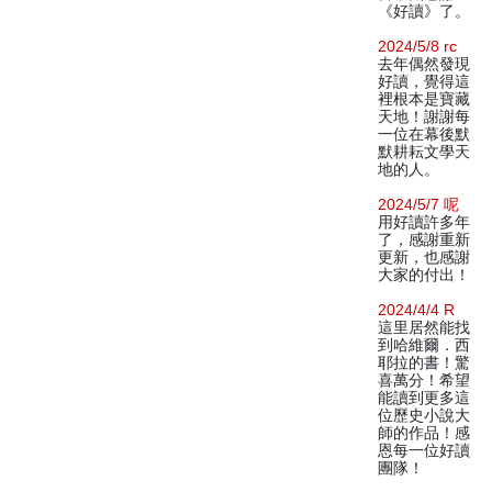
《好讀》了。
2024/5/8 rc
去年偶然發現
好讀，覺得這
裡根本是寶藏
天地！謝謝每
一位在幕後默
默耕耘文學天
地的人。
2024/5/7 呢
用好讀許多年
了，感謝重新
更新，也感謝
大家的付出！
2024/4/4 R
這里居然能找
到哈維爾．西
耶拉的書！驚
喜萬分！希望
能讀到更多這
位歷史小說大
師的作品！感
恩每一位好讀
團隊！