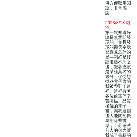
供方便取用閱
讀，非常感
謝。
2023/8/18 璐
羽
第一次知道好
讀是無意間發
現的，並且發
現的那天令我
驚喜且意外的
是—剛好是好
讀復活不久之
後，覺著應該
是某種莫名的
緣分，促使想
找些電子書的
我被帶到了這
裡。這裡有著
各位前輩們辛
苦掃描、品質
極佳的電子
書，讓我這個
後人能夠免費
享用這些書
籍，十分感激
前人的努力讓
我成了書籍的