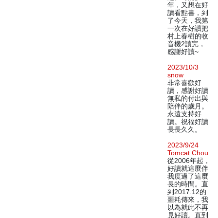
年，又想在好
讀看點書，到
了今天，我第
一次在好讀把
村上春樹的收
音機2讀完，
感謝好讀~
2023/10/3
snow
非常喜歡好
讀，感謝好讀
無私的付出與
陪伴的歲月。
永遠支持好
讀。祝福好讀
長長久久。
2023/9/24
Tomcat Chou
從2006年起，
好讀就這麼伴
我度過了這麼
長的時間。直
到2017.12的
噩耗傳來，我
以為就此不再
見好讀。直到