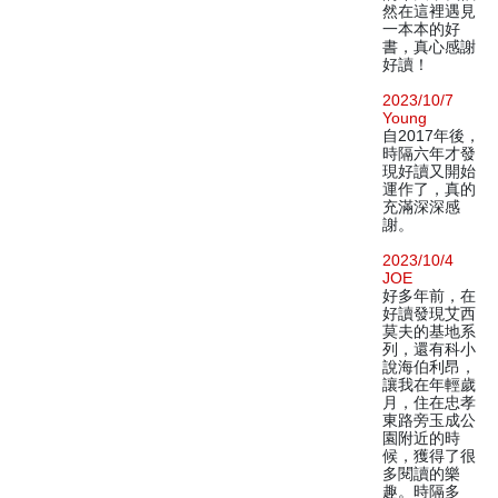
然在這裡遇見
一本本的好
書，真心感謝
好讀！
2023/10/7
Young
自2017年後，
時隔六年才發
現好讀又開始
運作了，真的
充滿深深感
謝。
2023/10/4
JOE
好多年前，在
好讀發現艾西
莫夫的基地系
列，還有科小
說海伯利昂，
讓我在年輕歲
月，住在忠孝
東路旁玉成公
園附近的時
候，獲得了很
多閱讀的樂
趣。時隔多