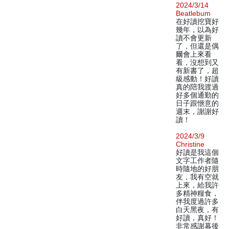
2024/3/14
Beatlebum
在好讀挖寶好
幾年，以為好
讀不會更新
了，但還是偶
爾會上來看
看，沒想到又
有新書了，超
級感動！好讀
真的陪我渡過
好多個通勤的
日子跟愜意的
週末，謝謝好
讀！
2024/3/9
Christine
好讀是我這個
文字工作者隨
時隨地的好朋
友，我有空就
上來，給我許
多精神糧食，
伴我度過許多
白天黑夜，有
好讀，真好！
非常感謝幕後