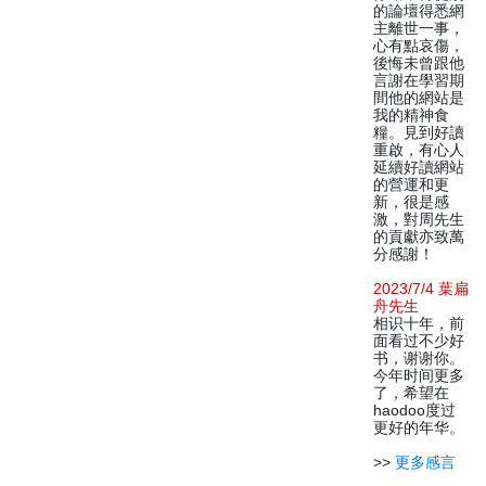
的論壇得悉網
主離世一事，
心有點哀傷，
後悔未曾跟他
言謝在學習期
間他的網站是
我的精神食
糧。見到好讀
重啟，有心人
延續好讀網站
的營運和更
新，很是感
激，對周先生
的貢獻亦致萬
分感謝！
2023/7/4 葉扁
舟先生
相识十年，前
面看过不少好
书，谢谢你。
今年时间更多
了，希望在
haodoo度过
更好的年华。
>>
更多感言