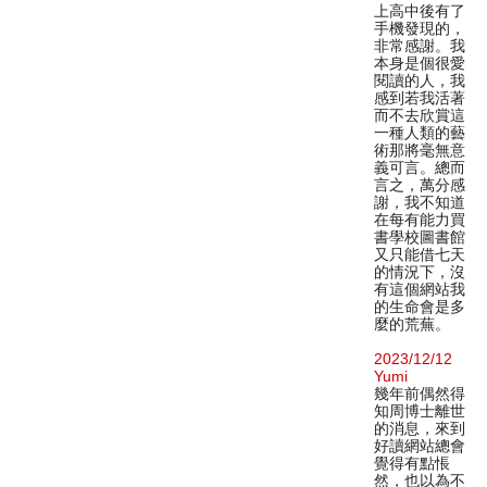
上高中後有了
手機發現的，
非常感謝。我
本身是個很愛
閱讀的人，我
感到若我活著
而不去欣賞這
一種人類的藝
術那將毫無意
義可言。總而
言之，萬分感
謝，我不知道
在每有能力買
書學校圖書館
又只能借七天
的情況下，沒
有這個網站我
的生命會是多
麼的荒蕪。
2023/12/12
Yumi
幾年前偶然得
知周博士離世
的消息，來到
好讀網站總會
覺得有點悵
然，也以為不