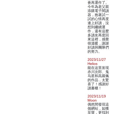
會再運作了。
今年為老父親
添購電子閱讀
器，抱著試一
試的心情再度
連上好讀，沒
想到繼續運
作，還有這麼
多讀友再度回
來這裡，感覺
很溫暖，謝謝
好讀與團隊們
的努力。
2023/11/27
Helios
能在这里发现
赤川次郎、鬼
马星和高羅佩
的作品，太驚
喜了！感謝好
讀書櫃！
2023/11/19
Moon
偶然間發現這
個網站，如獲
至寶，更找到