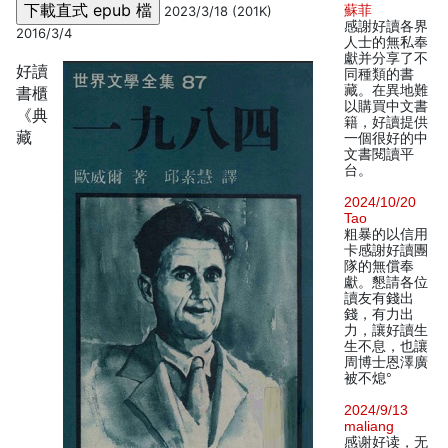
蘇菲
2023/3/18 (201K)
感謝好讀各界
2016/3/4
人士的無私奉
獻并分享了不
好讀
同種類的書
藏。在異地難
書櫃
以購買中文書
《典
籍，好讀提供
藏
一個很好的中
文書閱讀平
台。
2024/10/20
Tao
粗暴的以信用
卡感謝好讀團
隊的無償奉
獻。懇請各位
讀友有錢出
錢，有力出
力，讓好讀生
生不息，也讓
周博士恩澤廣
被不熄°
2024/9/13
maliang
感谢好读，无