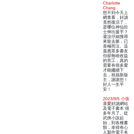
Charlotte
Chang
想不到今天上
網查看，好讀
竟然復活了，
是哪位神仙壯
士伸出援手？
還沒仔細搜尋
來龍去脈，已
喜極而泣。這
嘉惠眾多書友
但卻無啥收益
的苦工，真的
需要有很多愛
才能繼續下
去，祝福新版
主，謝謝您！
好人一生平
安！
2023/9/5 小張
喜愛好讀網站
及電子書本 很
多年月了。從
武俠小說起
始，到各種書
類，幸得有心
人製作電子本