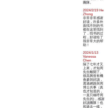
團隊。
2024/2/19 He
Zhong
非常非常感谢
好读，许多外
面找不到的书
都在这里找到
了，找书的过
程，好读给了
我非常大的帮
助！
2024/1/13
Vanessa
Chen
隔了七年才又
上來，才知周
先生離開了。
很高興曾有機
會參與好讀，
透過網路與周
博士共事（真
也才知道的，
一直只稱呼周
先生的)，感謝
好讀團隊！也
和過去一樣，