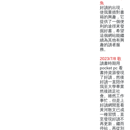
魚
好讀的出現，
使我重措對書
籍的興趣，它
提供了一個便
利的途徑來發
掘好書，希望
這個網站能繼
續為其他有興
趣的讀者服
務。
2023/7/8 歌
讀書時期用
pocket pc 看
書持資源發現
了好讀，然後
好讀一直陪伴
我至大學畢業
然後踏足社
會。雖然工作
事忙，但是上
好讀網閒逛看
黃河散文已成
一種習慣，直
至發現好讀不
再更新，繼而
停站，再從別