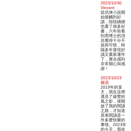
2023/10/30
Vincent
從武俠小說開
始接觸到好
讀，陸陸續續
也看了很多好
書，六年前看
到周博士的消
息覺得十分不
捨與可惜，時
隔多年發現好
讀又重新運作
了，實在感到
非常開心與感
謝！
2023/10/23
偷泥
2019年的某
天，我在這裡
遇見了薩豐的
風之影，便開
啟了我的閱讀
之路，才知道
原來閱讀是一
件多麼快樂的
事情。2023年
的今天，我依