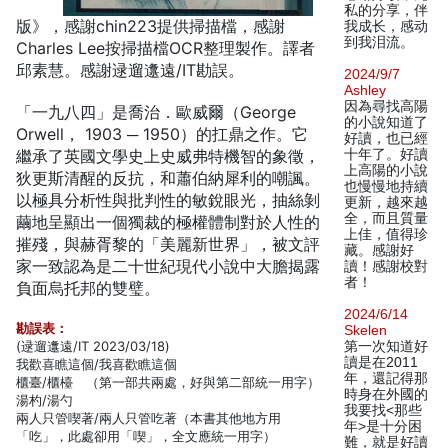
私的分享，伴
版》，感謝chin223提供掃描檔，感謝
我成长，感动
到我泪流。
Charles Lee按掃描檔OCR整理製作。譯者
邱素慧。感謝逯遛邍遠/IT勘誤。
2024/9/7
Ashley
因為尋找高陽
「一九八四」是喬治．歐威爾（George
的小說知道了
Orwell， 1903 ─ 1950）的扛鼎之作。它
好讀，也已經
繼承了英國文學史上史威弗特機智的象徵，
十年了。好讀
上高陽的小說
狄更斯清醒的反抗，和蕭伯納犀利的嘲諷。
也慢慢地持續
以極具分析性與批判性的敏銳眼光，抽絲剝
更新，越來越
全，而且質量
繭地呈顯出一個獨裁的極權體制對於人性的
上佳，值得珍
摧殘，與赫胥黎的「美麗新世界」，被文評
藏。感謝好
家一致認為是二十世紀現代小說中大膽揭露
讀！感謝校對
者！
負面烏托邦的雙璧。
2024/6/14
勘誤表：
Skelen
(逯遛邍遠/IT 2023/03/18)
第一次知道好
讀是在2011
我歡喜瞧這個/我喜歡瞧這個
年，還記得那
櫃臺/櫃檯 （第一部共兩處，好與第二部統一用字）
時身在外國的
湯杓/湯勺
我要找<那些
兩人只管喫著/兩人只管吃著（本書其他地方用
年>是十分困
「吃」，此處卻用「喫」，全文應統一用字）
難，就是好讀