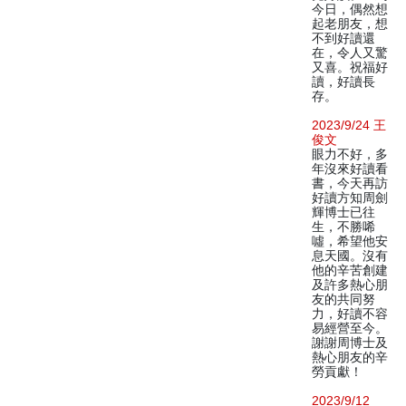
今日，偶然想
起老朋友，想
不到好讀還
在，令人又驚
又喜。祝福好
讀，好讀長
存。
2023/9/24 王
俊文
眼力不好，多
年沒來好讀看
書，今天再訪
好讀方知周劍
輝博士已往
生，不勝唏
噓，希望他安
息天國。沒有
他的辛苦創建
及許多熱心朋
友的共同努
力，好讀不容
易經營至今。
謝謝周博士及
熱心朋友的辛
勞貢獻！
2023/9/12