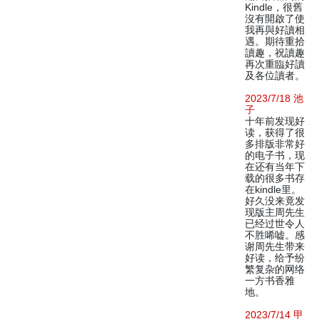
Kindle，很舊
沒有開啟了使
我再與好讀相
遇。期待重拾
讀趣，祝讀趣
再次重臨好讀
及各位讀者。
2023/7/18 池
子
十年前发现好
读，获得了很
多排版非常好
的电子书，现
在还有当年下
载的很多书存
在kindle里。
好久没来竟发
现版主周先生
已经过世令人
不胜唏嘘。感
谢周先生带来
好读，给予纷
繁复杂的网络
一方书香雅
地。
2023/7/14 甲