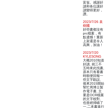
富翁。感謝好
讀和各位讓好
讀變得更好，
讚。
2023/7/26 袁
樹國
好些書都沒有
prc檔案，有
點遺憾！重新
上架還是令人
高興，加油！
2023/7/20
KYLESONG
大概2010知道
好讀, 就三不
五時來此找書,
原本只有看書
時順便回報一
些文字勘誤,
後來2015開始
幫忙周博士製
作電子書, 主
要是OCR檔案
的文字校對,
也曾經掃瞄了
一,二本書進行