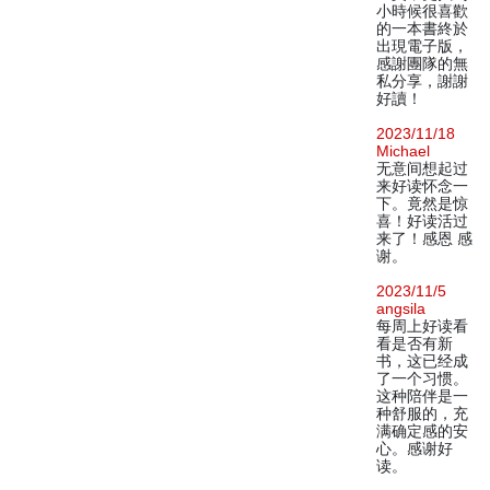
小時候很喜歡
的一本書終於
出現電子版，
感謝團隊的無
私分享，謝謝
好讀！
2023/11/18
Michael
无意间想起过
来好读怀念一
下。竟然是惊
喜！好读活过
来了！感恩 感
谢。
2023/11/5
angsila
每周上好读看
看是否有新
书，这已经成
了一个习惯。
这种陪伴是一
种舒服的，充
满确定感的安
心。感谢好
读。