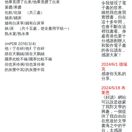
他畢竟攢了出來/他畢竟鑽了出來
令我發現了電
菓醬/果醬
子書的世界。
化粧/化妝 （共三處）
雖然我也會買
實體書，但在
舖床/鋪床
這十多年間，
舖有白床單/鋪有白床單
也會不斷在這
牀/床 （共十五處，使全書用字統一）
裡找書看。身
熟水菓/熟水果
處香港也要十
分感謝創辦人
(mPDB 2016/3/4)
和製作電子書
他ㄔ亍在碎/他彳亍在碎
的各位讀友，
踏在夭鵝絨/踏在天鵝絨
感謝大家！
國界此較不確/國界比較不確
但也箅伶俐/但也算伶俐
2024/6/1 德瑞
克
的灰麈中寫/的灰塵中寫
感谢你无私的
分享。
2024/5/18 布
莱恩
《好讀》網站
可以說是啟蒙
了我對文學的
興趣，一個提
供了我自由自
在悠遊於文學
書海之中的平
台，太感謝