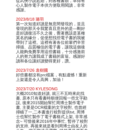
從武俠小說起始，到各種書類，幸得有
心人製作電子本供方便取用閱讀，非常
感謝。
2023/8/18 璐羽
第一次知道好讀是無意間發現的，並且
發現的那天令我驚喜且意外的是—剛好
是好讀復活不久之後，覺著應該是某種
莫名的緣分，促使想找些電子書的我被
帶到了這裡。這裡有著各位前輩們辛苦
掃描、品質極佳的電子書，讓我這個後
人能夠免費享用這些書籍，十分感激前
人的努力讓我成了書籍的富翁。感謝好
讀和各位讓好讀變得更好，讚。
2023/7/26 袁樹國
好些書都沒有prc檔案，有點遺憾！重新
上架還是令人高興，加油！
2023/7/20 KYLESONG
大概2010知道好讀, 就三不五時來此找
書, 原本只有看書時順便回報一些文字勘
誤, 後來2015開始幫忙周博士製作電子
書, 主要是OCR檔案的文字校對, 也曾經
掃瞄了一,二本書進行校對提供txt, 周博
士也幫忙製作了電子書格式上架, 非常感
念~ 可惜後來2016年中事忙, 暫停了校對
的支持, 再後來就是看到周博士由友人的