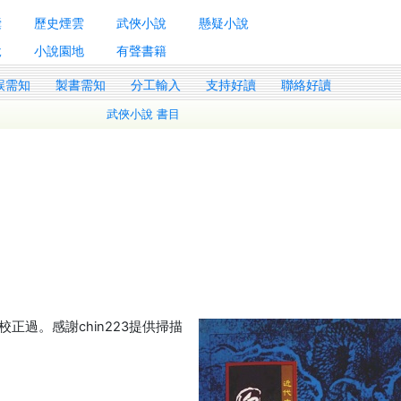
囊
歷史煙雲
武俠小說
懸疑小說
說
小說園地
有聲書籍
誤需知
製書需知
分工輸入
支持好讀
聯絡好讀
武俠小說 書目
過。感謝chin223提供掃描