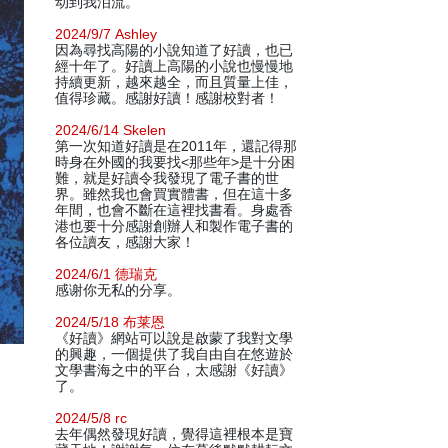
动到我泪流。
2024/9/7 Ashley
因為尋找高陽的小說知道了好讀，也已
經十年了。好讀上高陽的小說也慢慢地
持續更新，越來越全，而且質量上佳，
值得珍藏。感謝好讀！感謝校對者！
2024/6/14 Skelen
第一次知道好讀是在2011年，還記得那
時身在外國的我要找<那些年>是十分困
難，就是好讀令我發現了電子書的世
界。雖然我也會買實體書，但在這十多
年間，也會不斷在這裡找書看。身處香
港也要十分感謝創辦人和製作電子書的
各位讀友，感謝大家！
2024/6/1 德瑞克
感谢你无私的分享。
2024/5/18 布莱恩
《好讀》網站可以說是啟蒙了我對文學
的興趣，一個提供了我自由自在悠遊於
文學書海之中的平台，太感謝《好讀》
了。
2024/5/8 rc
去年偶然發現好讀，覺得這裡根本是寶