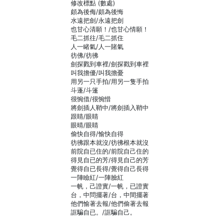
修改標點 (數處)
頗為後侮/頗為後悔
水遠把劍/永遠把劍
也甘心清願！/也甘心情願！
毛二抓往/毛二抓住
人一睹氣/人一賭氣
彷佛/彷彿
劍探戮到車裡/劍探戳到車裡
叫我擔優/叫我擔憂
用另一只手拍/用另一隻手拍
斗蓬/斗篷
很惋借/很惋惜
將劍插人鞘中/將劍插入鞘中
跟睛/眼睛
眼晴/眼睛
偷快自得/愉快自得
彷彿跟本就沒/彷彿根本就沒
前院自已住的/前院自己住的
得見自已的芳/得見自己的芳
覺得自已長得/覺得自己長得
一陣瞼紅/一陣臉紅
一帆，己證實/一帆，已證實
台，中問擺著/台，中間擺著
他們愉著去報/他們偷著去報
誆騙自已。/誆騙自己。