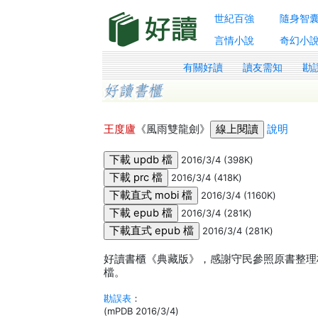
世紀百強
隨身智
言情小說
奇幻小
有關好讀
讀友需知
勘
王度廬
《風雨雙龍劍》
說明
2016/3/4 (398K)
2016/3/4 (418K)
2016/3/4 (1160K)
2016/3/4 (281K)
2016/3/4 (281K)
好讀書櫃《典藏版》，感謝守民參照原書整理校正
檔。
勘誤表
：
(mPDB 2016/3/4)