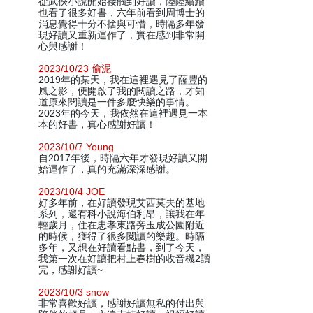
從武俠小說開始接觸到好讀，陸陸續續
也看了很多好書，六年前看到周博士的
消息覺得十分不捨與可惜，時隔多年發
現好讀又重新運作了，實在感到非常開
心與感謝！
2023/10/23 偷泥
2019年的某天，我在這裡遇見了薩豐的
風之影，便開啟了我的閱讀之路，才知
道原來閱讀是一件多麼快樂的事情。
2023年的今天，我依然在這裡遇見一本
本的好書，真心感謝好讀！
2023/10/7 Young
自2017年後，時隔六年才發現好讀又開
始運作了，真的充滿深深感謝。
2023/10/4 JOE
好多年前，在好讀發現艾西莫夫的基地
系列，還有科小說海伯利昂，讓我在年
輕歲月，住在忠孝東路旁玉成公園附近
的時候，獲得了很多閱讀的樂趣。時隔
多年，又想在好讀看點書，到了今天，
我第一次在好讀把村上春樹的收音機2讀
完，感謝好讀~
2023/10/3 snow
非常喜歡好讀，感謝好讀無私的付出與