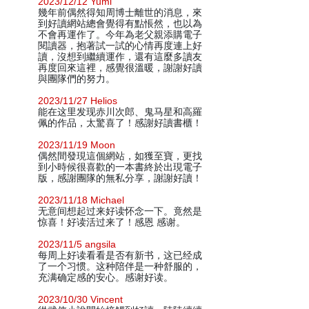
2023/12/12 Yumi
幾年前偶然得知周博士離世的消息，來
到好讀網站總會覺得有點悵然，也以為
不會再運作了。今年為老父親添購電子
閱讀器，抱著試一試的心情再度連上好
讀，沒想到繼續運作，還有這麼多讀友
再度回來這裡，感覺很溫暖，謝謝好讀
與團隊們的努力。
2023/11/27 Helios
能在这里发现赤川次郎、鬼马星和高羅
佩的作品，太驚喜了！感謝好讀書櫃！
2023/11/19 Moon
偶然間發現這個網站，如獲至寶，更找
到小時候很喜歡的一本書終於出現電子
版，感謝團隊的無私分享，謝謝好讀！
2023/11/18 Michael
无意间想起过来好读怀念一下。竟然是
惊喜！好读活过来了！感恩 感谢。
2023/11/5 angsila
每周上好读看看是否有新书，这已经成
了一个习惯。这种陪伴是一种舒服的，
充满确定感的安心。感谢好读。
2023/10/30 Vincent