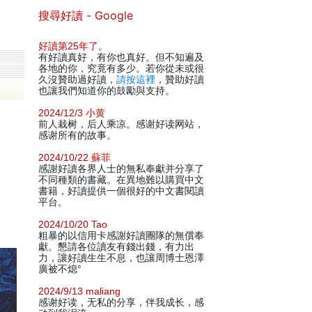
搜尋好讀 - Google
好讀第25年了
。
有好讀真好，有你也真好。但不知遍及
各地的你，究竟有多少。若你從未或很
久沒贊助過好讀，
請按這裡
，贊助好讀
也讓我們知道你的鼓勵與支持。
2024/12/3 小黄
前人栽树，后人乘凉。感谢好读网站，
感谢所有的故事。
2024/10/22 蘇菲
感謝好讀各界人士的無私奉獻并分享了
不同種類的書藏。在異地難以購買中文
書籍，好讀提供一個很好的中文書閱讀
平台。
2024/10/20 Tao
粗暴的以信用卡感謝好讀團隊的無償奉
獻。懇請各位讀友有錢出錢，有力出
力，讓好讀生生不息，也讓周博士恩澤
廣被不熄°
2024/9/13 maliang
感谢好读，无私的分享，伴我成长，感