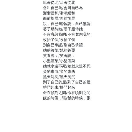
籍著從北/藉著從北
會叫自已為/會叫自己為
漸慚緩和/漸漸緩和
面前旋展/面前施展
說，自已無論/說，自己無論
婆子服待她/婆子服侍她
不肯寬怒我的/不肯寬恕我的
收抬了個/收拾了個
別自已承認/別自己承認
她的答复/她的答覆
笑看說：/笑著說：
小盤酒萊/小盤酒菜
她就水遠不死/她就永遠不死
尖的東而/尖的東西
黑天沈沈/黑天沉沉
到了自已的屋/到了自己的屋
拚鬥起未/拚鬥起來
命在傾刻之間/命在頃刻之間
飯的時侯，張/飯的時候，張