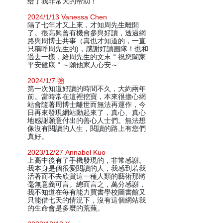
给了我非常大的帮助！
2024/1/13 Vanessa Chen
隔了七年才又上來，才知周先生離開
了。很高興曾有機會參與好讀，透過網
路與周博士共事（真也才知道的，一直
只稱呼周先生的)，感謝好讀團隊！也和
過去一樣，給周先生的文末＂祝您闔家
平安健康＂～願他家人心安～
2024/1/7 強
第一次知道好讀的時間不久，大約兩年
前。當時常在這裡挖寶，本來很擔心網
站會隨著周博士離世而無法再運作，今
日再來發現網站動起來了，真心、真心
地感謝願意付出的善心人士們。無法想
像沒有閱讀的人生，閱讀的路上有您們
真好。
2023/12/27 Annabel Kuo
上高中後有了手機發現的，非常感謝。
我本身是個很愛閱讀的人，我感到若我
活著而不去欣賞這一種人類的藝術那將
毫無意義可言。總而言之，萬分感謝，
我不知道在每有能力買書學校圖書館又
只能借七天的情況下，沒有這個網站我
的生命會是多麼的荒蕪。