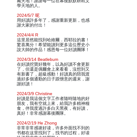
藏天地！謝謝每一位在幕後默默耕耘文
學天地的人。
2024/5/7 呢
用好讀許多年了，感謝重新更新，也感
謝大家的付出！
2024/4/4 R
這里居然能找到哈維爾．西耶拉的書！
驚喜萬分！希望能讀到更多這位歷史小
說大師的作品！感恩每一位好讀團隊！
2024/3/14 Beatlebum
在好讀挖寶好幾年，以為好讀不會更新
了，但還是偶爾會上來看看，沒想到又
有新書了，超級感動！好讀真的陪我渡
過好多個通勤的日子跟愜意的週末，謝
謝好讀！
2024/3/9 Christine
好讀是我這個文字工作者隨時隨地的好
朋友，我有空就上來，給我許多精神糧
食，伴我度過許多白天黑夜，有好讀，
真好！非常感謝幕後團隊。
2024/2/19 He Zhong
非常非常感谢好读，许多外面找不到的
书都在这里找到了，找书的过程，好读