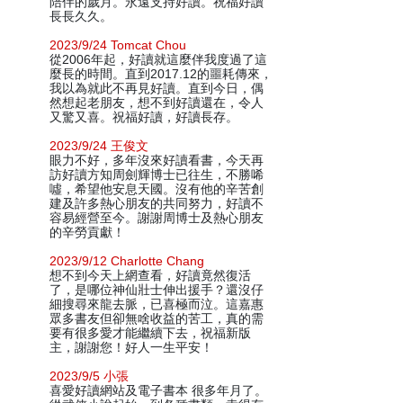
陪伴的歲月。永遠支持好讀。祝福好讀
長長久久。
2023/9/24 Tomcat Chou
從2006年起，好讀就這麼伴我度過了這
麼長的時間。直到2017.12的噩耗傳來，
我以為就此不再見好讀。直到今日，偶
然想起老朋友，想不到好讀還在，令人
又驚又喜。祝福好讀，好讀長存。
2023/9/24 王俊文
眼力不好，多年沒來好讀看書，今天再
訪好讀方知周劍輝博士已往生，不勝唏
噓，希望他安息天國。沒有他的辛苦創
建及許多熱心朋友的共同努力，好讀不
容易經營至今。謝謝周博士及熱心朋友
的辛勞貢獻！
2023/9/12 Charlotte Chang
想不到今天上網查看，好讀竟然復活
了，是哪位神仙壯士伸出援手？還沒仔
細搜尋來龍去脈，已喜極而泣。這嘉惠
眾多書友但卻無啥收益的苦工，真的需
要有很多愛才能繼續下去，祝福新版
主，謝謝您！好人一生平安！
2023/9/5 小張
喜愛好讀網站及電子書本 很多年月了。