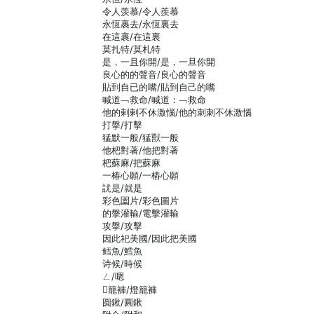
令人羡慕/令人羨慕
永恆裹去/永恆裏去
在這裹/在這裏
莫扎特/莫札特
是，一且你開/是，一旦你開
良心的的聲音/良心的聲音
貼到自已的嘴/貼到自己的嘴
喊道﹁救命/喊道：﹁救命
他的剌剌不休激惱/他的刺刺不休激惱
打搫/打擊
猛默一般/猛獸一般
他杷對著/他把對著
杷蘇麻/把蘇麻
一椿心願/一樁心願
訧是/就是
彩色圔片/彩色圖片
的搫灌輸/電擊灌輸
攻搫/攻擊
因此祀美國/因此把美國
鳕魚/鱈魚
诗候/時候
ㄥ/嗯
񐑏籠褲/燈籠褲
圆鍬/圓鍬