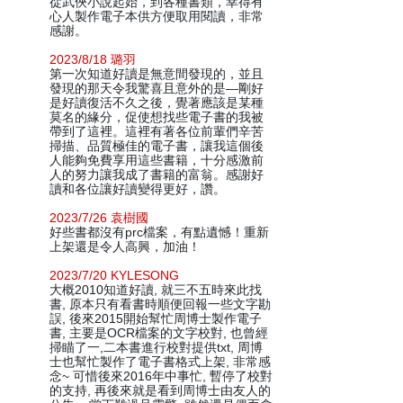
從武俠小說起始，到各種書類，幸得有
心人製作電子本供方便取用閱讀，非常
感謝。
2023/8/18 璐羽
第一次知道好讀是無意間發現的，並且
發現的那天令我驚喜且意外的是—剛好
是好讀復活不久之後，覺著應該是某種
莫名的緣分，促使想找些電子書的我被
帶到了這裡。這裡有著各位前輩們辛苦
掃描、品質極佳的電子書，讓我這個後
人能夠免費享用這些書籍，十分感激前
人的努力讓我成了書籍的富翁。感謝好
讀和各位讓好讀變得更好，讚。
2023/7/26 袁樹國
好些書都沒有prc檔案，有點遺憾！重新
上架還是令人高興，加油！
2023/7/20 KYLESONG
大概2010知道好讀, 就三不五時來此找
書, 原本只有看書時順便回報一些文字勘
誤, 後來2015開始幫忙周博士製作電子
書, 主要是OCR檔案的文字校對, 也曾經
掃瞄了一,二本書進行校對提供txt, 周博
士也幫忙製作了電子書格式上架, 非常感
念~ 可惜後來2016年中事忙, 暫停了校對
的支持, 再後來就是看到周博士由友人的