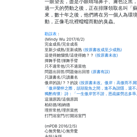
一眼望去，盡是小眼睛塌鼻子、膚色泛黑
過一天的勞動之後，正在排隊領取名叫「
來，數十年之後，他們將在另一個人為環
動，正像毛坑裡蠕蠕而動的臭蟲。
勘誤表
：
(Mindy Wu 2017/6/2)
完金成長/完全成長
至新少成熟/至新成熟
(按原書改成至少成熟)
這使得她惱憤/這使得她？？
(按原書未改)
撣舞手臂/揮舞手臂
只不過常他/只不過當他
問題出回答/問題做出回答
(原書有誤)
只讓書名/只讀書名
傲岸的說/？？的說
(按原書未改。傲岸：高傲而不
「傲岸榮悴之際，頡頏龍魚之間，進不為諧隱，退不
獨酌有懷〉詩：「一生傲岸苦不諧，恩疏媒勞志多乖
這涸原因/這個原因
柏紡德/柏納德
理所常然/理所當然
打門浴室門/打開浴室門
(mPDB 2016/2/5)
心無旁鶩/心無旁騖
永恒/永恆