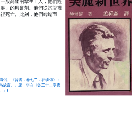
，一般高矮的孿生工人，他們經
蘇麻」的興奮劑。他們從試管裡
境裡死亡。此刻，他們蠕蠕而
屑隨俗。《晉書．卷七二．郭璞傳》：
為放言。」唐．李白〈答王十二寒夜
。」)