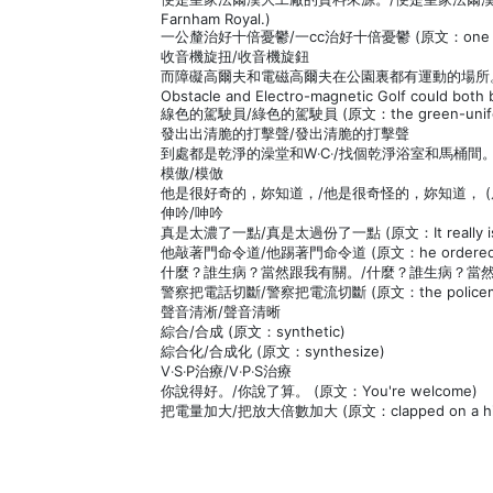
Farnham Royal.)
一公釐治好十倍憂鬱/一cc治好十倍憂鬱 (原文：one cubic ce
收音機旋扭/收音機旋鈕
而障礙高爾夫和電磁高爾夫在公園裏都有運動的場所。/
Obstacle and Electro-magnetic Golf could both b
線色的駕駛員/綠色的駕駛員 (原文：the green-uniform
發出出清脆的打擊聲/發出清脆的打擊聲
到處都是乾淨的澡堂和W‧C‧/找個乾淨浴室和馬桶間。(原文：to 
模傲/模倣
他是很好奇的，妳知道，/他是很奇怪的，妳知道， (原文：He'
伸吟/呻吟
真是太濃了一點/真是太過份了一點 (原文：It really is a b
他敲著門命令道/他踢著門命令道 (原文：he ordered, kic
什麼？誰生病？當然跟我有關。/什麼？誰生病？當然我有興趣想知道。 
警察把電話切斷/警察把電流切斷 (原文：the policeman sw
聲音清淅/聲音清晰
綜合/合成 (原文：synthetic)
綜合化/合成化 (原文：synthesize)
V‧S‧P治療/V‧P‧S治療
你說得好。/你說了算。 (原文：You're welcome)
把電量加大/把放大倍數加大 (原文：clapped on a hig