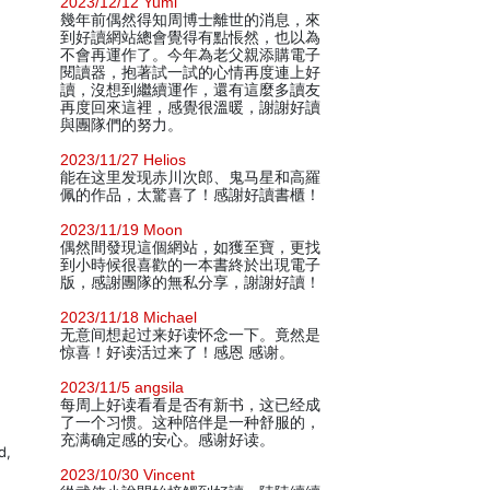
2023/12/12 Yumi
幾年前偶然得知周博士離世的消息，來
到好讀網站總會覺得有點悵然，也以為
不會再運作了。今年為老父親添購電子
閱讀器，抱著試一試的心情再度連上好
讀，沒想到繼續運作，還有這麼多讀友
再度回來這裡，感覺很溫暖，謝謝好讀
與團隊們的努力。
2023/11/27 Helios
能在这里发现赤川次郎、鬼马星和高羅
佩的作品，太驚喜了！感謝好讀書櫃！
2023/11/19 Moon
偶然間發現這個網站，如獲至寶，更找
到小時候很喜歡的一本書終於出現電子
版，感謝團隊的無私分享，謝謝好讀！
2023/11/18 Michael
无意间想起过来好读怀念一下。竟然是
惊喜！好读活过来了！感恩 感谢。
2023/11/5 angsila
每周上好读看看是否有新书，这已经成
了一个习惯。这种陪伴是一种舒服的，
充满确定感的安心。感谢好读。
d,
2023/10/30 Vincent