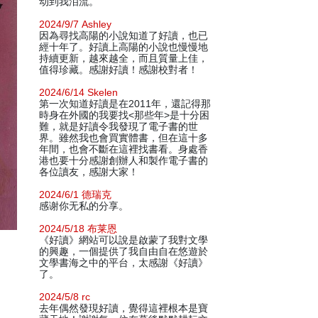
动到我泪流。
2024/9/7 Ashley
因為尋找高陽的小說知道了好讀，也已
經十年了。好讀上高陽的小說也慢慢地
持續更新，越來越全，而且質量上佳，
值得珍藏。感謝好讀！感謝校對者！
2024/6/14 Skelen
第一次知道好讀是在2011年，還記得那
時身在外國的我要找<那些年>是十分困
難，就是好讀令我發現了電子書的世
界。雖然我也會買實體書，但在這十多
年間，也會不斷在這裡找書看。身處香
港也要十分感謝創辦人和製作電子書的
各位讀友，感謝大家！
2024/6/1 德瑞克
感谢你无私的分享。
2024/5/18 布莱恩
《好讀》網站可以說是啟蒙了我對文學
的興趣，一個提供了我自由自在悠遊於
文學書海之中的平台，太感謝《好讀》
了。
2024/5/8 rc
去年偶然發現好讀，覺得這裡根本是寶