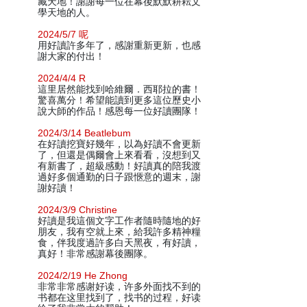
藏天地！謝謝每一位在幕後默默耕耘文
學天地的人。
2024/5/7 呢
用好讀許多年了，感謝重新更新，也感
謝大家的付出！
2024/4/4 R
這里居然能找到哈維爾．西耶拉的書！
驚喜萬分！希望能讀到更多這位歷史小
說大師的作品！感恩每一位好讀團隊！
2024/3/14 Beatlebum
在好讀挖寶好幾年，以為好讀不會更新
了，但還是偶爾會上來看看，沒想到又
有新書了，超級感動！好讀真的陪我渡
過好多個通勤的日子跟愜意的週末，謝
謝好讀！
2024/3/9 Christine
好讀是我這個文字工作者隨時隨地的好
朋友，我有空就上來，給我許多精神糧
食，伴我度過許多白天黑夜，有好讀，
真好！非常感謝幕後團隊。
2024/2/19 He Zhong
非常非常感谢好读，许多外面找不到的
书都在这里找到了，找书的过程，好读