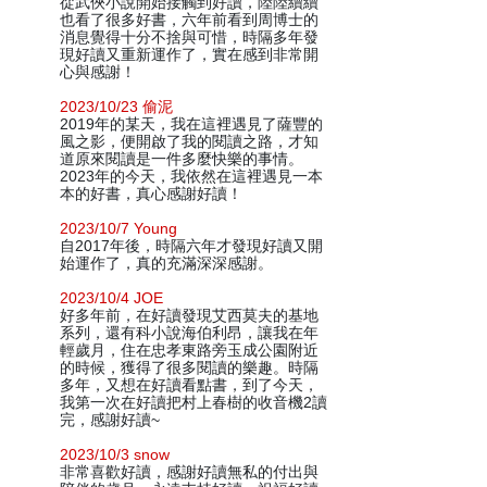
從武俠小說開始接觸到好讀，陸陸續續
也看了很多好書，六年前看到周博士的
消息覺得十分不捨與可惜，時隔多年發
現好讀又重新運作了，實在感到非常開
心與感謝！
2023/10/23 偷泥
2019年的某天，我在這裡遇見了薩豐的
風之影，便開啟了我的閱讀之路，才知
道原來閱讀是一件多麼快樂的事情。
2023年的今天，我依然在這裡遇見一本
本的好書，真心感謝好讀！
2023/10/7 Young
自2017年後，時隔六年才發現好讀又開
始運作了，真的充滿深深感謝。
2023/10/4 JOE
好多年前，在好讀發現艾西莫夫的基地
系列，還有科小說海伯利昂，讓我在年
輕歲月，住在忠孝東路旁玉成公園附近
的時候，獲得了很多閱讀的樂趣。時隔
多年，又想在好讀看點書，到了今天，
我第一次在好讀把村上春樹的收音機2讀
完，感謝好讀~
2023/10/3 snow
非常喜歡好讀，感謝好讀無私的付出與