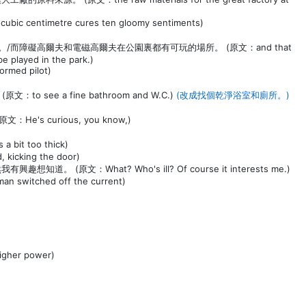
ntimetre cures ten gloomy sentiments)
而障礙高爾夫和電磁高爾夫在公園裏都有可玩的場所。 (原文：and that
e played in the park.)
ed pilot)
see a fine bathroom and W.C.)
(改成找個乾淨浴室和廁所。)
s curious, you know,)
it too thick)
king the door)
(原文：What? Who's ill? Of course it interests me.)
itched off the current)
her power)