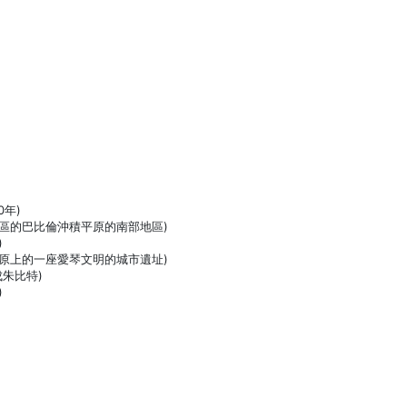
0年)
地區的巴比倫沖積平原的南部地區)
)
平原上的一座愛琴文明的城市遺址)
成朱比特)
)