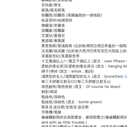
瓦特森/華生
索風/薩克斯風
契爾西/切爾西 (英國倫敦的一個地區)
哈孟雷特/哈姆雷特
梅蘭達/米蘭達
賀爾蒙/荷爾蒙
艾麗兒/愛麗兒
奧瑟羅/奧賽羅
賽普魯斯/塞浦路斯 (位於歐洲與亞洲交界處的一個
法克蘭/福克蘭 (位於南大西洋巴塔哥尼亞大陸架上的
美麗新世紀/美麗新世界
十五萬個以上/一萬五千個以上 (原文：over fifteen t
柔軟的垂在床沼/柔軟的垂在床沿 (原文：hanging limp ove
撣子/撣掉 (原文：whisk，動詞)
淺黑型的女人/淺黑髮型的女人 (原文：brunettes)
每三天靜脈注射五CC/每三天靜脈注射五cc
當然她有/當然他有 (原文：Of course he does)
精彩/精采
瓶線色/深綠色
瓶綠色/深綠色 (原文：bottle green)
斯多克‧波吉斯/史脫克‧波吉斯
升降機/電梯
像赫爾默斯的女孩那麼多，麻煩那麼少/像赫爾默斯的女孩那麼多，麻煩
and with as little trouble.)
便是皇家法爾漢大工廠的資料來源。/便是皇家法爾漢大工廠的原料來源。