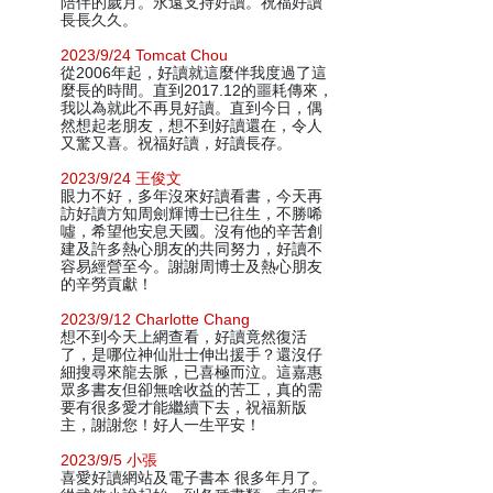
陪伴的歲月。永遠支持好讀。祝福好讀
長長久久。
2023/9/24 Tomcat Chou
從2006年起，好讀就這麼伴我度過了這
麼長的時間。直到2017.12的噩耗傳來，
我以為就此不再見好讀。直到今日，偶
然想起老朋友，想不到好讀還在，令人
又驚又喜。祝福好讀，好讀長存。
2023/9/24 王俊文
眼力不好，多年沒來好讀看書，今天再
訪好讀方知周劍輝博士已往生，不勝唏
噓，希望他安息天國。沒有他的辛苦創
建及許多熱心朋友的共同努力，好讀不
容易經營至今。謝謝周博士及熱心朋友
的辛勞貢獻！
2023/9/12 Charlotte Chang
想不到今天上網查看，好讀竟然復活
了，是哪位神仙壯士伸出援手？還沒仔
細搜尋來龍去脈，已喜極而泣。這嘉惠
眾多書友但卻無啥收益的苦工，真的需
要有很多愛才能繼續下去，祝福新版
主，謝謝您！好人一生平安！
2023/9/5 小張
喜愛好讀網站及電子書本 很多年月了。