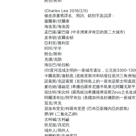
附合/附和
(Charles Lee 2016/2/5)
修改原書舊譯名、用詞、錯別字及誤譯：
服爾泰/伏爾泰
海洛英/海洛因
孟巴薩/蒙巴薩 (中非洲東岸肯亞的第二大城市)
皮肯頓/皮爾金頓
亞利安/雅利安
哶哶/羋羋
附合/附和
克儂/克朗
海拉巴/哈拉帕
(印度河流域文明的一座城市遺址，公元前3300-130
卡爾底斯/迦勒底 (底格里斯河和幼發拉底河三角洲
諾索斯/克諾索斯 (克里特島上的一座米諾斯文明遺蹟
麥欣納/邁錫尼 (希臘伯羅奔尼撒半島東北阿爾戈斯
宙比特/朱比特 (羅馬統治希臘後將宙斯Zeus之名改
阿爾漢布拉/阿罕布拉 (美國加州洛杉磯郡的一座城市
茄克/夾克
屈洛布里安/特羅布里恩 (巴布亞新幾內亞的群島)
胛/鉀 (二氯化乙鉀)
古柯碱/古柯鹼
班尼脫/貝尼托
域外人/局外人
赫爾默斯/亥姆霍茲