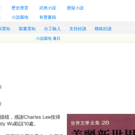
囊
歷史煙雲
武俠小說
懸疑小說
說
小說園地
有聲書籍
誤需知
製書需知
分工輸入
支持好讀
聯絡好讀
小說園地 書目
2
2
，感謝Charles Lee按掃
y Wu勘誤10處。