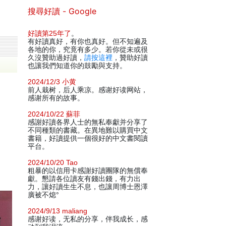
搜尋好讀 - Google
好讀第25年了
。
有好讀真好，有你也真好。但不知遍及
各地的你，究竟有多少。若你從未或很
久沒贊助過好讀，
請按這裡
，贊助好讀
也讓我們知道你的鼓勵與支持。
2024/12/3 小黄
前人栽树，后人乘凉。感谢好读网站，
感谢所有的故事。
2024/10/22 蘇菲
感謝好讀各界人士的無私奉獻并分享了
不同種類的書藏。在異地難以購買中文
書籍，好讀提供一個很好的中文書閱讀
平台。
2024/10/20 Tao
粗暴的以信用卡感謝好讀團隊的無償奉
獻。懇請各位讀友有錢出錢，有力出
力，讓好讀生生不息，也讓周博士恩澤
廣被不熄°
2024/9/13 maliang
感谢好读，无私的分享，伴我成长，感