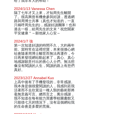
给了我非常大的帮助！
2024/1/13 Vanessa Chen
隔了七年才又上來，才知周先生離開
了。很高興曾有機會參與好讀，透過網
路與周博士共事（真也才知道的，一直
只稱呼周先生的)，感謝好讀團隊！也和
過去一樣，給周先生的文末＂祝您闔家
平安健康＂～願他家人心安～
2024/1/7 強
第一次知道好讀的時間不久，大約兩年
前。當時常在這裡挖寶，本來很擔心網
站會隨著周博士離世而無法再運作，今
日再來發現網站動起來了，真心、真心
地感謝願意付出的善心人士們。無法想
像沒有閱讀的人生，閱讀的路上有您們
真好。
2023/12/27 Annabel Kuo
上高中後有了手機發現的，非常感謝。
我本身是個很愛閱讀的人，我感到若我
活著而不去欣賞這一種人類的藝術那將
毫無意義可言。總而言之，萬分感謝，
我不知道在每有能力買書學校圖書館又
只能借七天的情況下，沒有這個網站我
的生命會是多麼的荒蕪。