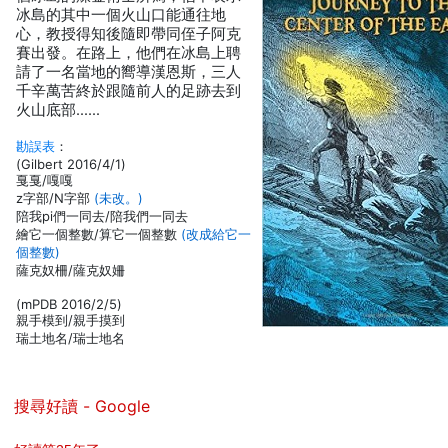
冰島的其中一個火山口能通往地
心，教授得知後隨即帶同侄子阿克
賽出發。在路上，他們在冰島上聘
請了一名當地的嚮導漢恩斯，三人
千辛萬苦終於跟隨前人的足跡去到
火山底部……
勘誤表
：
(Gilbert 2016/4/1)
戛戛/嘎嘎
z字部/N字部
(未改。)
陪我pi們一同去/陪我們一同去
繪它一個整數/算它一個整數
(改成給它一
個整數)
薩克奴柵/薩克奴姍
(mPDB 2016/2/5)
親手模到/親手摸到
瑞土地名/瑞士地名
搜尋好讀 - Google