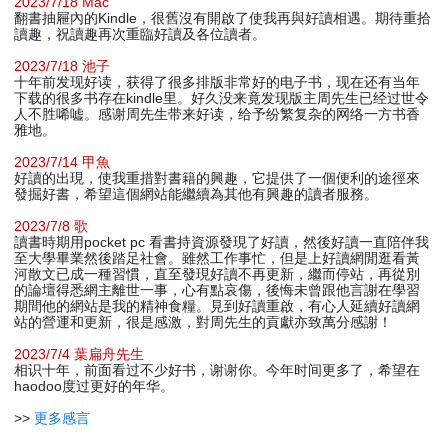
2023/7/18 Mac
翻書抽屜內的Kindle，很舊沒有開啟了使我再與好讀相遇。期待重拾
讀趣，祝讀趣再次重臨好讀及各位讀者。
2023/7/18 池子
十年前发现好读，获得了很多排版非常好的电子书，现在还有当年
下载的很多书存在kindle里。好久没来竟发现版主周先生已经过世令
人不胜唏嘘。感谢周先生带来好读，给予纷繁复杂的网络一方书香
雅地。
2023/7/14 甲魚
好讀的出現，使我重措對書籍的興趣，它提供了一個便利的途徑來
發掘好書，希望這個網站能繼續為其他有興趣的讀者服務。
2023/7/8 歌
讀書時期用pocket pc 看書持資源發現了好讀，然後好讀一直陪伴我
至大學畢業然後踏足社會。雖然工作事忙，但是上好讀網閒逛看黃
河散文已成一種習慣，直至發現好讀不再更新，繼而停站，再從別
的論壇得悉網主離世一事，心有點哀傷，後悔未曾跟他言謝在學習
期間他的網站是我的精神食糧。見到好讀重啟，有心人延續好讀網
站的營運和更新，很是感激，對周先生的貢獻亦致萬分感謝！
2023/7/4 葉扁舟先生
相识十年，前面看过不少好书，谢谢你。今年时间更多了，希望在
haodoo度过更好的年华。
>>
更多感言