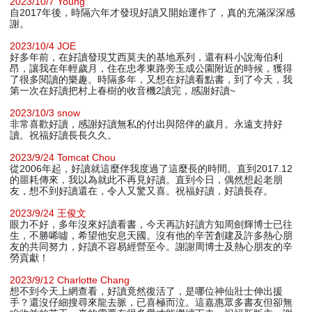
2023/10/7 Young
自2017年後，時隔六年才發現好讀又開始運作了，真的充滿深深感
謝。
2023/10/4 JOE
好多年前，在好讀發現艾西莫夫的基地系列，還有科小說海伯利
昂，讓我在年輕歲月，住在忠孝東路旁玉成公園附近的時候，獲得
了很多閱讀的樂趣。時隔多年，又想在好讀看點書，到了今天，我
第一次在好讀把村上春樹的收音機2讀完，感謝好讀~
2023/10/3 snow
非常喜歡好讀，感謝好讀無私的付出與陪伴的歲月。永遠支持好
讀。祝福好讀長長久久。
2023/9/24 Tomcat Chou
從2006年起，好讀就這麼伴我度過了這麼長的時間。直到2017.12
的噩耗傳來，我以為就此不再見好讀。直到今日，偶然想起老朋
友，想不到好讀還在，令人又驚又喜。祝福好讀，好讀長存。
2023/9/24 王俊文
眼力不好，多年沒來好讀看書，今天再訪好讀方知周劍輝博士已往
生，不勝唏噓，希望他安息天國。沒有他的辛苦創建及許多熱心朋
友的共同努力，好讀不容易經營至今。謝謝周博士及熱心朋友的辛
勞貢獻！
2023/9/12 Charlotte Chang
想不到今天上網查看，好讀竟然復活了，是哪位神仙壯士伸出援
手？還沒仔細搜尋來龍去脈，已喜極而泣。這嘉惠眾多書友但卻無