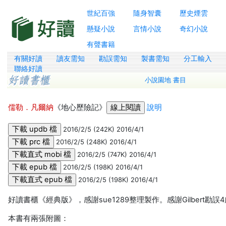
世紀百強
隨身智囊
歷史煙雲
懸疑小說
言情小說
奇幻小說
有聲書籍
有關好讀
讀友需知
勘誤需知
製書需知
分工輸入
聯絡好讀
小說園地 書目
儒勒．凡爾納
《地心歷險記》
說明
2016/2/5 (242K) 2016/4/1
2016/2/5 (248K) 2016/4/1
2016/2/5 (747K) 2016/4/1
2016/2/5 (198K) 2016/4/1
2016/2/5 (198K) 2016/4/1
好讀書櫃《經典版》，感謝sue1289整理製作。感謝Gilbert勘誤
本書有兩張附圖：