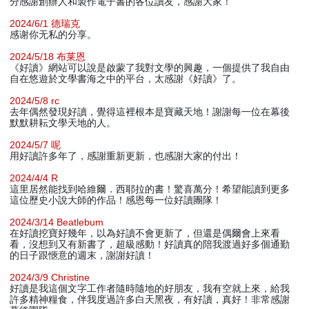
分感謝創辦人和製作電子書的各位讀友，感謝大家！
2024/6/1 德瑞克
感谢你无私的分享。
2024/5/18 布莱恩
《好讀》網站可以說是啟蒙了我對文學的興趣，一個提供了我自由
自在悠遊於文學書海之中的平台，太感謝《好讀》了。
2024/5/8 rc
去年偶然發現好讀，覺得這裡根本是寶藏天地！謝謝每一位在幕後
默默耕耘文學天地的人。
2024/5/7 呢
用好讀許多年了，感謝重新更新，也感謝大家的付出！
2024/4/4 R
這里居然能找到哈維爾．西耶拉的書！驚喜萬分！希望能讀到更多
這位歷史小說大師的作品！感恩每一位好讀團隊！
2024/3/14 Beatlebum
在好讀挖寶好幾年，以為好讀不會更新了，但還是偶爾會上來看
看，沒想到又有新書了，超級感動！好讀真的陪我渡過好多個通勤
的日子跟愜意的週末，謝謝好讀！
2024/3/9 Christine
好讀是我這個文字工作者隨時隨地的好朋友，我有空就上來，給我
許多精神糧食，伴我度過許多白天黑夜，有好讀，真好！非常感謝