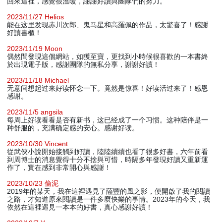
回來這裡，感覺很溫暖，謝謝好讀與團隊們的努力。
2023/11/27 Helios
能在这里发现赤川次郎、鬼马星和高羅佩的作品，太驚喜了！感謝
好讀書櫃！
2023/11/19 Moon
偶然間發現這個網站，如獲至寶，更找到小時候很喜歡的一本書終
於出現電子版，感謝團隊的無私分享，謝謝好讀！
2023/11/18 Michael
无意间想起过来好读怀念一下。竟然是惊喜！好读活过来了！感恩
感谢。
2023/11/5 angsila
每周上好读看看是否有新书，这已经成了一个习惯。这种陪伴是一
种舒服的，充满确定感的安心。感谢好读。
2023/10/30 Vincent
從武俠小說開始接觸到好讀，陸陸續續也看了很多好書，六年前看
到周博士的消息覺得十分不捨與可惜，時隔多年發現好讀又重新運
作了，實在感到非常開心與感謝！
2023/10/23 偷泥
2019年的某天，我在這裡遇見了薩豐的風之影，便開啟了我的閱讀
之路，才知道原來閱讀是一件多麼快樂的事情。2023年的今天，我
依然在這裡遇見一本本的好書，真心感謝好讀！