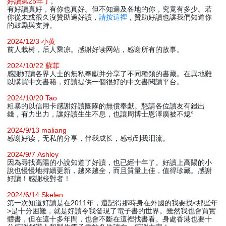
好讀第25年了
。
有好讀真好，有你也真好。但不知遍及各地的你，究竟有多少。若
你從未或很久沒贊助過好讀，
請按這裡
，贊助好讀也讓我們知道你
的鼓勵與支持。
2024/12/3 小黄
前人栽树，后人乘凉。感谢好读网站，感谢所有的故事。
2024/10/22 蘇菲
感謝好讀各界人士的無私奉獻并分享了不同種類的書藏。在異地難
以購買中文書籍，好讀提供一個很好的中文書閱讀平台。
2024/10/20 Tao
粗暴的以信用卡感謝好讀團隊的無償奉獻。懇請各位讀友有錢出
錢，有力出力，讓好讀生生不息，也讓周博士恩澤廣被不熄°
2024/9/13 maliang
感谢好读，无私的分享，伴我成长，感动到我泪流。
2024/9/7 Ashley
因為尋找高陽的小說知道了好讀，也已經十年了。好讀上高陽的小
說也慢慢地持續更新，越來越全，而且質量上佳，值得珍藏。感謝
好讀！感謝校對者！
2024/6/14 Skelen
第一次知道好讀是在2011年，還記得那時身在外國的我要找<那些年
>是十分困難，就是好讀令我發現了電子書的世界。雖然我也會買實
體書，但在這十多年間，也會不斷在這裡找書看。身處香港也要十