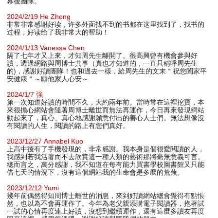
幕後團隊。
2024/2/19 He Zhong
非常非常感谢好读，许多外面找不到的书都在这里找到了，找书的
过程，好读给了我非常大的帮助！
2024/1/13 Vanessa Chen
隔了七年才又上來，才知周先生離開了。很高興曾有機會參與好
讀，透過網路與周博士共事（真也才知道的，一直只稱呼周先生
的)，感謝好讀團隊！也和過去一樣，給周先生的文末＂祝您闔家平
安健康＂～願他家人心安～
2024/1/7 強
第一次知道好讀的時間不久，大約兩年前。當時常在這裡挖寶，本
來很擔心網站會隨著周博士離世而無法再運作，今日再來發現網站
動起來了，真心、真心地感謝願意付出的善心人士們。無法想像沒
有閱讀的人生，閱讀的路上有您們真好。
2023/12/27 Annabel Kuo
上高中後有了手機發現的，非常感謝。我本身是個很愛閱讀的人，
我感到若我活著而不去欣賞這一種人類的藝術那將毫無意義可言。
總而言之，萬分感謝，我不知道在每有能力買書學校圖書館又只能
借七天的情況下，沒有這個網站我的生命會是多麼的荒蕪。
2023/12/12 Yumi
幾年前偶然得知周博士離世的消息，來到好讀網站總會覺得有點悵
然，也以為不會再運作了。今年為老父親添購電子閱讀器，抱著試
一試的心情再度連上好讀，沒想到繼續運作，還有這麼多讀友再度