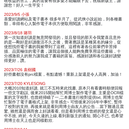
啥收益的苦工，真的需要有很多愛才能繼續下去，祝福新版主，謝
謝您！好人一生平安！
2023/9/5 小張
喜愛好讀網站及電子書本 很多年月了。從武俠小說起始，到各種書
類，幸得有心人製作電子本供方便取用閱讀，非常感謝。
2023/8/18 璐羽
第一次知道好讀是無意間發現的，並且發現的那天令我驚喜且意外
的是—剛好是好讀復活不久之後，覺著應該是某種莫名的緣分，促
使想找些電子書的我被帶到了這裡。這裡有著各位前輩們辛苦掃
描、品質極佳的電子書，讓我這個後人能夠免費享用這些書籍，十
分感激前人的努力讓我成了書籍的富翁。感謝好讀和各位讓好讀變
得更好，讚。
2023/7/26 袁樹國
好些書都沒有prc檔案，有點遺憾！重新上架還是令人高興，加油！
2023/7/20 KYLESONG
大概2010知道好讀, 就三不五時來此找書, 原本只有看書時順便回報
一些文字勘誤, 後來2015開始幫忙周博士製作電子書, 主要是OCR檔
案的文字校對, 也曾經掃瞄了一,二本書進行校對提供txt, 周博士也幫
忙製作了電子書格式上架, 非常感念~ 可惜後來2016年中事忙, 暫停
了校對的支持, 再後來就是看到周博士由友人的公告....當下難過且震
驚, 雖然還是偶而會上好讀看看, 但是看到周博士曾經的發文還是心
中不捨, 終於, 今天久違的上線,看到新版主的通知, 開心不已, 也希望
周博士在天上也是同樣歡欣.