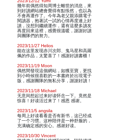
2023/12/12 Yumi
幾年前偶然得知周博士離世的消息，來
到好讀網站總會覺得有點悵然，也以為
不會再運作了。今年為老父親添購電子
閱讀器，抱著試一試的心情再度連上好
讀，沒想到繼續運作，還有這麼多讀友
再度回來這裡，感覺很溫暖，謝謝好讀
與團隊們的努力。
2023/11/27 Helios
能在这里发现赤川次郎、鬼马星和高羅
佩的作品，太驚喜了！感謝好讀書櫃！
2023/11/19 Moon
偶然間發現這個網站，如獲至寶，更找
到小時候很喜歡的一本書終於出現電子
版，感謝團隊的無私分享，謝謝好讀！
2023/11/18 Michael
无意间想起过来好读怀念一下。竟然是
惊喜！好读活过来了！感恩 感谢。
2023/11/5 angsila
每周上好读看看是否有新书，这已经成
了一个习惯。这种陪伴是一种舒服的，
充满确定感的安心。感谢好读。
2023/10/30 Vincent