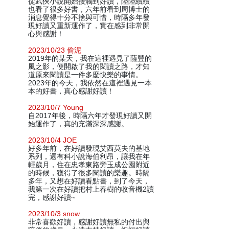
從武俠小說開始接觸到好讀，陸陸續續
也看了很多好書，六年前看到周博士的
消息覺得十分不捨與可惜，時隔多年發
現好讀又重新運作了，實在感到非常開
心與感謝！
2023/10/23 偷泥
2019年的某天，我在這裡遇見了薩豐的
風之影，便開啟了我的閱讀之路，才知
道原來閱讀是一件多麼快樂的事情。
2023年的今天，我依然在這裡遇見一本
本的好書，真心感謝好讀！
2023/10/7 Young
自2017年後，時隔六年才發現好讀又開
始運作了，真的充滿深深感謝。
2023/10/4 JOE
好多年前，在好讀發現艾西莫夫的基地
系列，還有科小說海伯利昂，讓我在年
輕歲月，住在忠孝東路旁玉成公園附近
的時候，獲得了很多閱讀的樂趣。時隔
多年，又想在好讀看點書，到了今天，
我第一次在好讀把村上春樹的收音機2讀
完，感謝好讀~
2023/10/3 snow
非常喜歡好讀，感謝好讀無私的付出與