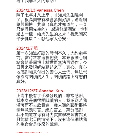
给了我非常大的帮助！
2024/1/13 Vanessa Chen
隔了七年才又上來，才知周先生離開
了。很高興曾有機會參與好讀，透過網
路與周博士共事（真也才知道的，一直
只稱呼周先生的)，感謝好讀團隊！也和
過去一樣，給周先生的文末＂祝您闔家
平安健康＂～願他家人心安～
2024/1/7 強
第一次知道好讀的時間不久，大約兩年
前。當時常在這裡挖寶，本來很擔心網
站會隨著周博士離世而無法再運作，今
日再來發現網站動起來了，真心、真心
地感謝願意付出的善心人士們。無法想
像沒有閱讀的人生，閱讀的路上有您們
真好。
2023/12/27 Annabel Kuo
上高中後有了手機發現的，非常感謝。
我本身是個很愛閱讀的人，我感到若我
活著而不去欣賞這一種人類的藝術那將
毫無意義可言。總而言之，萬分感謝，
我不知道在每有能力買書學校圖書館又
只能借七天的情況下，沒有這個網站我
的生命會是多麼的荒蕪。