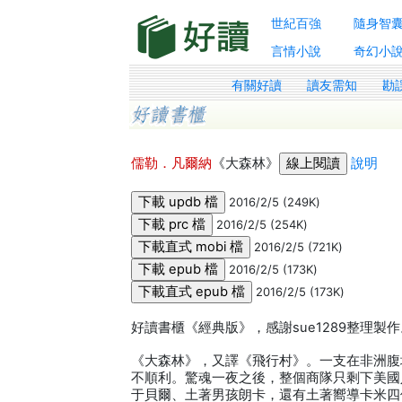
世紀百強
隨身智
言情小說
奇幻小
有關好讀
讀友需知
勘
儒勒．凡爾納
《大森林》
說明
2016/2/5 (249K)
2016/2/5 (254K)
2016/2/5 (721K)
2016/2/5 (173K)
2016/2/5 (173K)
好讀書櫃《經典版》，感謝sue1289整理製
《大森林》，又譯《飛行村》。一支在非洲腹
不順利。驚魂一夜之後，整個商隊只剩下美國
于貝爾、土著男孩朗卡，還有土著嚮導卡米四