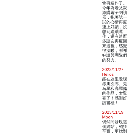
會再運作了。
今年為老父親
添購電子閱讀
器，抱著試一
試的心情再度
連上好讀，沒
想到繼續運
作，還有這麼
多讀友再度回
來這裡，感覺
很溫暖，謝謝
好讀與團隊們
的努力。
2023/11/27
Helios
能在这里发现
赤川次郎、鬼
马星和高羅佩
的作品，太驚
喜了！感謝好
讀書櫃！
2023/11/19
Moon
偶然間發現這
個網站，如獲
至寶，更找到