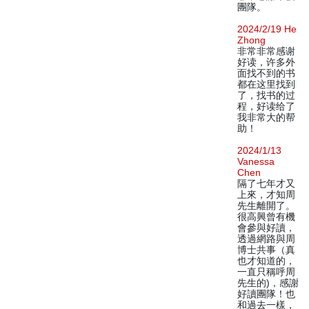
團隊。
2024/2/19 He
Zhong
非常非常感谢
好读，许多外
面找不到的书
都在这里找到
了，找书的过
程，好读给了
我非常大的帮
助！
2024/1/13
Vanessa
Chen
隔了七年才又
上來，才知周
先生離開了。
很高興曾有機
會參與好讀，
透過網路與周
博士共事（真
也才知道的，
一直只稱呼周
先生的)，感謝
好讀團隊！也
和過去一樣，