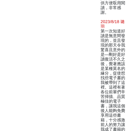
供方便取用閱
讀，非常感
謝。
2023/8/18 璐
羽
第一次知道好
讀是無意間發
現的，並且發
現的那天令我
驚喜且意外的
是—剛好是好
讀復活不久之
後，覺著應該
是某種莫名的
緣分，促使想
找些電子書的
我被帶到了這
裡。這裡有著
各位前輩們辛
苦掃描、品質
極佳的電子
書，讓我這個
後人能夠免費
享用這些書
籍，十分感激
前人的努力讓
我成了書籍的