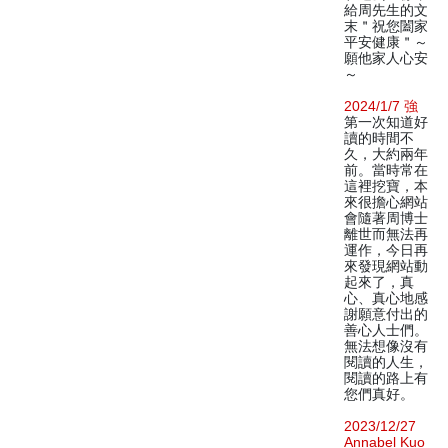
給周先生的文
末＂祝您闔家
平安健康＂～
願他家人心安
～
2024/1/7 強
第一次知道好
讀的時間不
久，大約兩年
前。當時常在
這裡挖寶，本
來很擔心網站
會隨著周博士
離世而無法再
運作，今日再
來發現網站動
起來了，真
心、真心地感
謝願意付出的
善心人士們。
無法想像沒有
閱讀的人生，
閱讀的路上有
您們真好。
2023/12/27
Annabel Kuo