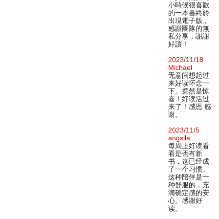
小時候很喜歡
的一本書終於
出現電子版，
感謝團隊的無
私分享，謝謝
好讀！
2023/11/18
Michael
无意间想起过
来好读怀念一
下。竟然是惊
喜！好读活过
来了！感恩 感
谢。
2023/11/5
angsila
每周上好读看
看是否有新
书，这已经成
了一个习惯。
这种陪伴是一
种舒服的，充
满确定感的安
心。感谢好
读。