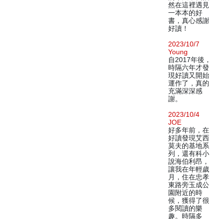
然在這裡遇見
一本本的好
書，真心感謝
好讀！
2023/10/7
Young
自2017年後，
時隔六年才發
現好讀又開始
運作了，真的
充滿深深感
謝。
2023/10/4
JOE
好多年前，在
好讀發現艾西
莫夫的基地系
列，還有科小
說海伯利昂，
讓我在年輕歲
月，住在忠孝
東路旁玉成公
園附近的時
候，獲得了很
多閱讀的樂
趣。時隔多