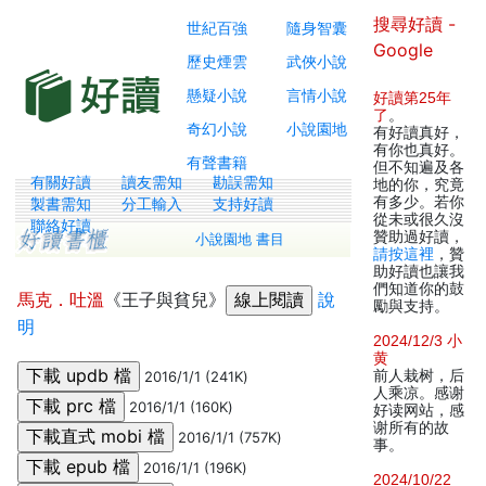
搜尋好讀 -
世紀百強
隨身智囊
Google
歷史煙雲
武俠小說
懸疑小說
言情小說
好讀第25年
了
。
奇幻小說
小說園地
有好讀真好，
有你也真好。
有聲書籍
但不知遍及各
有關好讀
讀友需知
勘誤需知
地的你，究竟
有多少。若你
製書需知
分工輸入
支持好讀
從未或很久沒
聯絡好讀
贊助過好讀，
小說園地 書目
請按這裡
，贊
助好讀也讓我
們知道你的鼓
馬克．吐溫
《王子與貧兒》
說
勵與支持。
明
2024/12/3 小
黄
前人栽树，后
2016/1/1 (241K)
人乘凉。感谢
2016/1/1 (160K)
好读网站，感
谢所有的故
2016/1/1 (757K)
事。
2016/1/1 (196K)
2024/10/22