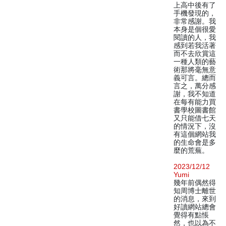
上高中後有了
手機發現的，
非常感謝。我
本身是個很愛
閱讀的人，我
感到若我活著
而不去欣賞這
一種人類的藝
術那將毫無意
義可言。總而
言之，萬分感
謝，我不知道
在每有能力買
書學校圖書館
又只能借七天
的情況下，沒
有這個網站我
的生命會是多
麼的荒蕪。
2023/12/12
Yumi
幾年前偶然得
知周博士離世
的消息，來到
好讀網站總會
覺得有點悵
然，也以為不