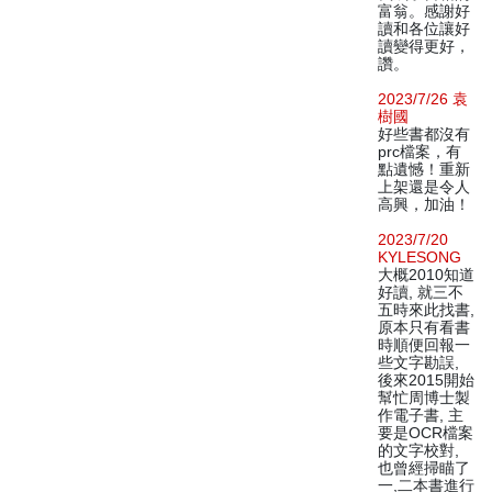
富翁。感謝好
讀和各位讓好
讀變得更好，
讚。
2023/7/26 袁
樹國
好些書都沒有
prc檔案，有
點遺憾！重新
上架還是令人
高興，加油！
2023/7/20
KYLESONG
大概2010知道
好讀, 就三不
五時來此找書,
原本只有看書
時順便回報一
些文字勘誤,
後來2015開始
幫忙周博士製
作電子書, 主
要是OCR檔案
的文字校對,
也曾經掃瞄了
一,二本書進行