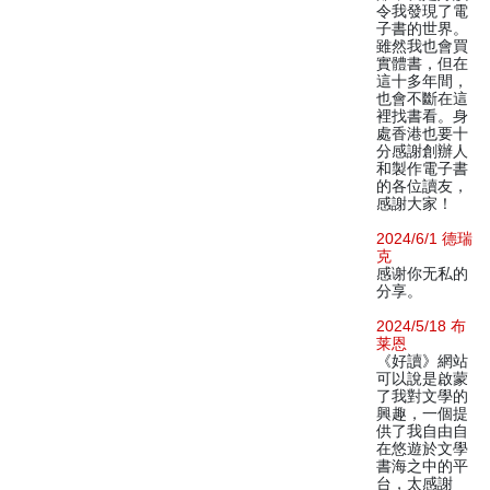
令我發現了電
子書的世界。
雖然我也會買
實體書，但在
這十多年間，
也會不斷在這
裡找書看。身
處香港也要十
分感謝創辦人
和製作電子書
的各位讀友，
感謝大家！
2024/6/1 德瑞
克
感谢你无私的
分享。
2024/5/18 布
莱恩
《好讀》網站
可以說是啟蒙
了我對文學的
興趣，一個提
供了我自由自
在悠遊於文學
書海之中的平
台，太感謝