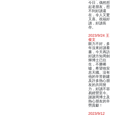
今日，偶然想
起老朋友，想
不到好讀還
在，令人又驚
又喜。祝福好
讀，好讀長
存。
2023/9/24 王
俊文
眼力不好，多
年沒來好讀看
書，今天再訪
好讀方知周劍
輝博士已往
生，不勝唏
噓，希望他安
息天國。沒有
他的辛苦創建
及許多熱心朋
友的共同努
力，好讀不容
易經營至今。
謝謝周博士及
熱心朋友的辛
勞貢獻！
2023/9/12