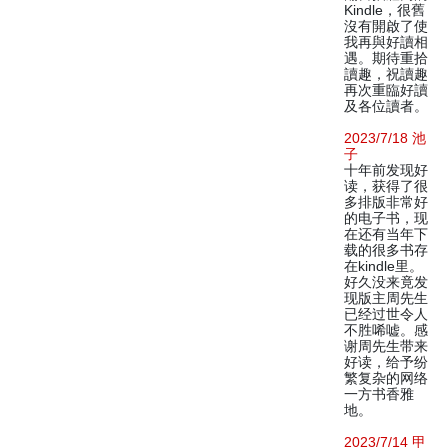
Kindle，很舊
沒有開啟了使
我再與好讀相
遇。期待重拾
讀趣，祝讀趣
再次重臨好讀
及各位讀者。
2023/7/18 池
子
十年前发现好
读，获得了很
多排版非常好
的电子书，现
在还有当年下
载的很多书存
在kindle里。
好久没来竟发
现版主周先生
已经过世令人
不胜唏嘘。感
谢周先生带来
好读，给予纷
繁复杂的网络
一方书香雅
地。
2023/7/14 甲