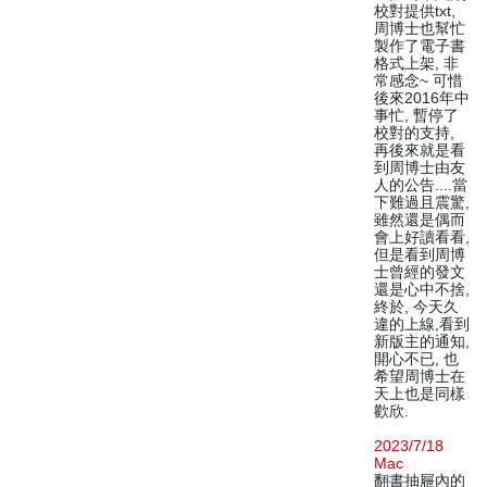
校對提供txt,
周博士也幫忙
製作了電子書
格式上架, 非
常感念~ 可惜
後來2016年中
事忙, 暫停了
校對的支持,
再後來就是看
到周博士由友
人的公告....當
下難過且震驚,
雖然還是偶而
會上好讀看看,
但是看到周博
士曾經的發文
還是心中不捨,
終於, 今天久
違的上線,看到
新版主的通知,
開心不已, 也
希望周博士在
天上也是同樣
歡欣.
2023/7/18
Mac
翻書抽屜內的