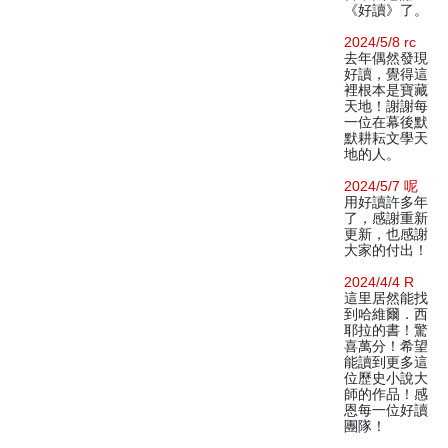
《好讀》了。
2024/5/8 rc
去年偶然發現
好讀，覺得這
裡根本是寶藏
天地！謝謝每
一位在幕後默
默耕耘文學天
地的人。
2024/5/7 呢
用好讀許多年
了，感謝重新
更新，也感謝
大家的付出！
2024/4/4 R
這里居然能找
到哈維爾．西
耶拉的書！驚
喜萬分！希望
能讀到更多這
位歷史小說大
師的作品！感
恩每一位好讀
團隊！