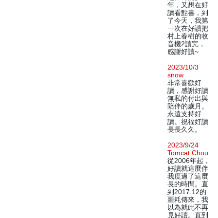
年，又想在好
讀看點書，到
了今天，我第
一次在好讀把
村上春樹的收
音機2讀完，
感謝好讀~
2023/10/3
snow
非常喜歡好
讀，感謝好讀
無私的付出與
陪伴的歲月。
永遠支持好
讀。祝福好讀
長長久久。
2023/9/24
Tomcat Chou
從2006年起，
好讀就這麼伴
我度過了這麼
長的時間。直
到2017.12的
噩耗傳來，我
以為就此不再
見好讀。直到