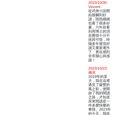
2023/10/30
Vincent
從武俠小說開
始接觸到好
讀，陸陸續續
也看了很多好
書，六年前看
到周博士的消
息覺得十分不
捨與可惜，時
隔多年發現好
讀又重新運作
了，實在感到
非常開心與感
謝！
2023/10/23
偷泥
2019年的某
天，我在這裡
遇見了薩豐的
風之影，便開
啟了我的閱讀
之路，才知道
原來閱讀是一
件多麼快樂的
事情。2023年
的今天，我依