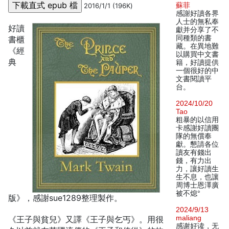
蘇菲
2016/1/1 (196K)
感謝好讀各界
人士的無私奉
好讀
獻并分享了不
同種類的書
書櫃
藏。在異地難
《經
以購買中文書
典
籍，好讀提供
一個很好的中
文書閱讀平
台。
2024/10/20
Tao
粗暴的以信用
卡感謝好讀團
隊的無償奉
獻。懇請各位
讀友有錢出
錢，有力出
力，讓好讀生
生不息，也讓
周博士恩澤廣
被不熄°
版》，感謝sue1289整理製作。
2024/9/13
maliang
《王子與貧兒》又譯《王子與乞丐》。用很
感谢好读，无