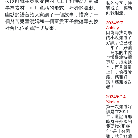
久以前就在英國流傳的《王子和侍從》的故
私的分享，伴
事為素材，利用童話的形式、巧妙的諷刺、
我成长，感动
到我泪流。
幽默的語言給大家講了一個故事，描寫了一
個貧苦兒童湯姆和一個富貴王子愛德華交換
2024/9/7
社會地位的童話式故事。
Ashley
因為尋找高陽
的小說知道了
好讀，也已經
十年了。好讀
上高陽的小說
也慢慢地持續
更新，越來越
全，而且質量
上佳，值得珍
藏。感謝好
讀！感謝校對
者！
2024/6/14
Skelen
第一次知道好
讀是在2011
年，還記得那
時身在外國的
我要找<那些
年>是十分困
難，就是好讀