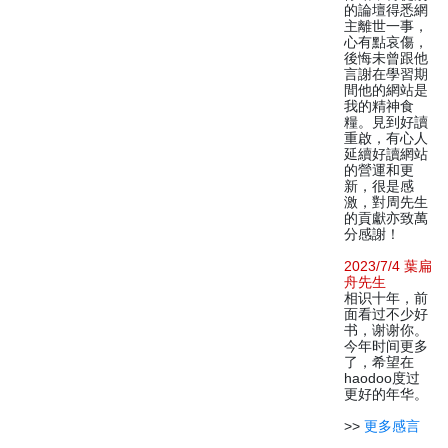
的論壇得悉網
主離世一事，
心有點哀傷，
後悔未曾跟他
言謝在學習期
間他的網站是
我的精神食
糧。見到好讀
重啟，有心人
延續好讀網站
的營運和更
新，很是感
激，對周先生
的貢獻亦致萬
分感謝！
2023/7/4 葉扁
舟先生
相识十年，前
面看过不少好
书，谢谢你。
今年时间更多
了，希望在
haodoo度过
更好的年华。
>>
更多感言