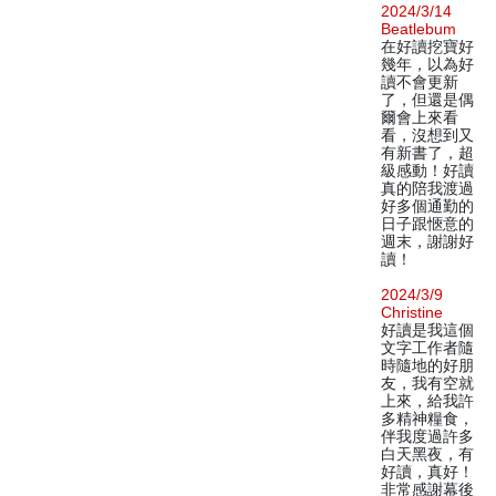
2024/3/14
Beatlebum
在好讀挖寶好
幾年，以為好
讀不會更新
了，但還是偶
爾會上來看
看，沒想到又
有新書了，超
級感動！好讀
真的陪我渡過
好多個通勤的
日子跟愜意的
週末，謝謝好
讀！
2024/3/9
Christine
好讀是我這個
文字工作者隨
時隨地的好朋
友，我有空就
上來，給我許
多精神糧食，
伴我度過許多
白天黑夜，有
好讀，真好！
非常感謝幕後