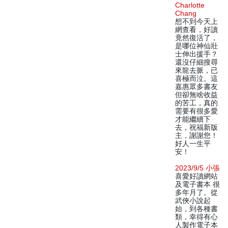
Charlotte
Chang
想不到今天上
網查看，好讀
竟然復活了，
是哪位神仙壯
士伸出援手？
還沒仔細搜尋
來龍去脈，已
喜極而泣。這
嘉惠眾多書友
但卻無啥收益
的苦工，真的
需要有很多愛
才能繼續下
去，祝福新版
主，謝謝您！
好人一生平
安！
2023/9/5 小張
喜愛好讀網站
及電子書本 很
多年月了。從
武俠小說起
始，到各種書
類，幸得有心
人製作電子本