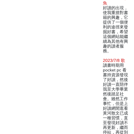
魚
好讀的出現，
使我重措對書
籍的興趣，它
提供了一個便
利的途徑來發
掘好書，希望
這個網站能繼
續為其他有興
趣的讀者服
務。
2023/7/8 歌
讀書時期用
pocket pc 看
書持資源發現
了好讀，然後
好讀一直陪伴
我至大學畢業
然後踏足社
會。雖然工作
事忙，但是上
好讀網閒逛看
黃河散文已成
一種習慣，直
至發現好讀不
再更新，繼而
停站，再從別