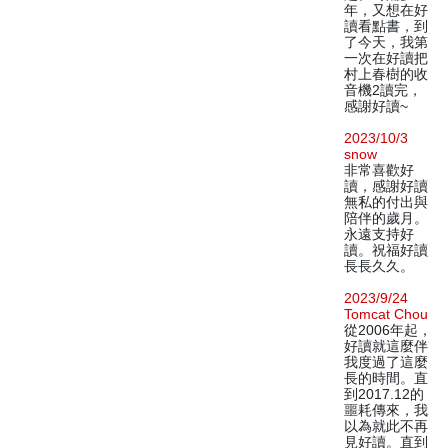
年，又想在好
讀看點書，到
了今天，我第
一次在好讀把
村上春樹的收
音機2讀完，
感謝好讀~
2023/10/3
snow
非常喜歡好
讀，感謝好讀
無私的付出與
陪伴的歲月。
永遠支持好
讀。祝福好讀
長長久久。
2023/9/24
Tomcat Chou
從2006年起，
好讀就這麼伴
我度過了這麼
長的時間。直
到2017.12的
噩耗傳來，我
以為就此不再
見好讀。直到