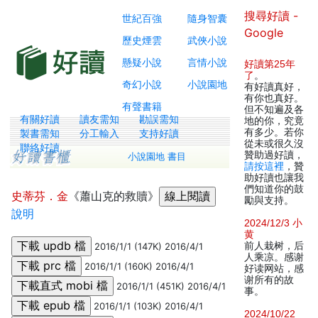
搜尋好讀 -
世紀百強
隨身智囊
Google
歷史煙雲
武俠小說
懸疑小說
言情小說
好讀第25年
了
。
奇幻小說
小說園地
有好讀真好，
有你也真好。
有聲書籍
但不知遍及各
有關好讀
讀友需知
勘誤需知
地的你，究竟
有多少。若你
製書需知
分工輸入
支持好讀
從未或很久沒
聯絡好讀
贊助過好讀，
小說園地 書目
請按這裡
，贊
助好讀也讓我
們知道你的鼓
史蒂芬．金
《蕭山克的救贖》
勵與支持。
說明
2024/12/3 小
黄
前人栽树，后
2016/1/1 (147K) 2016/4/1
人乘凉。感谢
2016/1/1 (160K) 2016/4/1
好读网站，感
谢所有的故
2016/1/1 (451K) 2016/4/1
事。
2016/1/1 (103K) 2016/4/1
2024/10/22