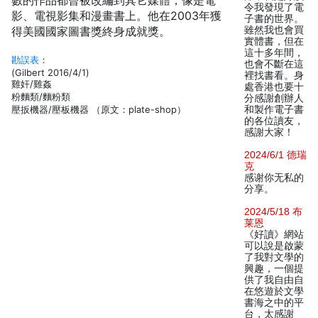
數的作品都曾被改編到其它媒體，像是電
令我發現了電
影、電視影集和漫畫書上。他在2003年獲
子書的世界。
得美國國家圖書獎終身成就獎。
雖然我也會買
實體書，但在
這十多年間，
勘誤表
：
也會不斷在這
(Gilbert 2016/4/1)
裡找書看。身
雞奸/雞姦
處香港也要十
粉麵類/麵粉類
分感謝創辦人
壓扳機器/壓板機器 （原文：plate-shop）
和製作電子書
的各位讀友，
感謝大家！
2024/6/1 德瑞
克
感谢你无私的
分享。
2024/5/18 布
莱恩
《好讀》網站
可以說是啟蒙
了我對文學的
興趣，一個提
供了我自由自
在悠遊於文學
書海之中的平
台，太感謝