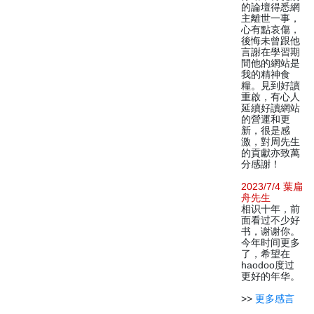
的論壇得悉網
主離世一事，
心有點哀傷，
後悔未曾跟他
言謝在學習期
間他的網站是
我的精神食
糧。見到好讀
重啟，有心人
延續好讀網站
的營運和更
新，很是感
激，對周先生
的貢獻亦致萬
分感謝！
2023/7/4 葉扁
舟先生
相识十年，前
面看过不少好
书，谢谢你。
今年时间更多
了，希望在
haodoo度过
更好的年华。
>>
更多感言