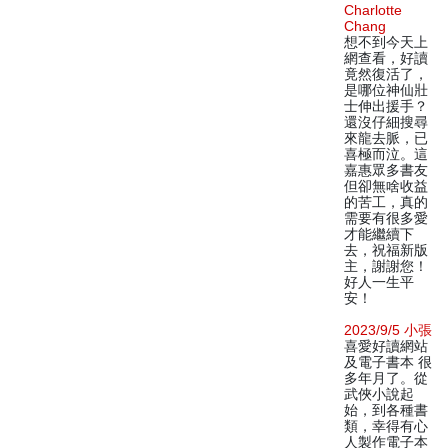
Charlotte
Chang
想不到今天上
網查看，好讀
竟然復活了，
是哪位神仙壯
士伸出援手？
還沒仔細搜尋
來龍去脈，已
喜極而泣。這
嘉惠眾多書友
但卻無啥收益
的苦工，真的
需要有很多愛
才能繼續下
去，祝福新版
主，謝謝您！
好人一生平
安！
2023/9/5 小張
喜愛好讀網站
及電子書本 很
多年月了。從
武俠小說起
始，到各種書
類，幸得有心
人製作電子本