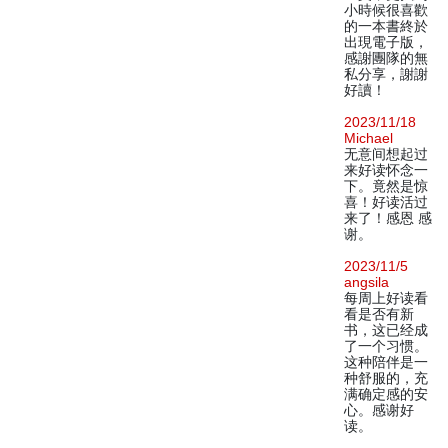
小時候很喜歡
的一本書終於
出現電子版，
感謝團隊的無
私分享，謝謝
好讀！
2023/11/18
Michael
无意间想起过
来好读怀念一
下。竟然是惊
喜！好读活过
来了！感恩 感
谢。
2023/11/5
angsila
每周上好读看
看是否有新
书，这已经成
了一个习惯。
这种陪伴是一
种舒服的，充
满确定感的安
心。感谢好
读。