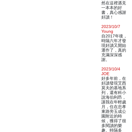
然在這裡遇見
一本本的好
書，真心感謝
好讀！
2023/10/7
Young
自2017年後，
時隔六年才發
現好讀又開始
運作了，真的
充滿深深感
謝。
2023/10/4
JOE
好多年前，在
好讀發現艾西
莫夫的基地系
列，還有科小
說海伯利昂，
讓我在年輕歲
月，住在忠孝
東路旁玉成公
園附近的時
候，獲得了很
多閱讀的樂
趣。時隔多