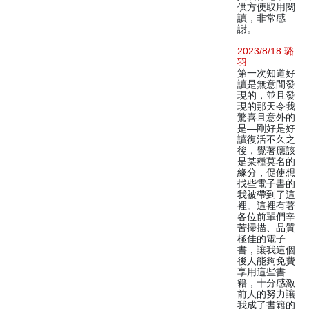
供方便取用閱
讀，非常感
謝。
2023/8/18 璐
羽
第一次知道好
讀是無意間發
現的，並且發
現的那天令我
驚喜且意外的
是—剛好是好
讀復活不久之
後，覺著應該
是某種莫名的
緣分，促使想
找些電子書的
我被帶到了這
裡。這裡有著
各位前輩們辛
苦掃描、品質
極佳的電子
書，讓我這個
後人能夠免費
享用這些書
籍，十分感激
前人的努力讓
我成了書籍的