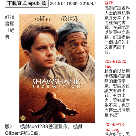
蘇菲
2016/1/1 (103K) 2016/4/1
感謝好讀各界
人士的無私奉
好讀
獻并分享了不
同種類的書
書櫃
藏。在異地難
《經
以購買中文書
典
籍，好讀提供
一個很好的中
文書閱讀平
台。
2024/10/20
Tao
粗暴的以信用
卡感謝好讀團
隊的無償奉
獻。懇請各位
讀友有錢出
錢，有力出
力，讓好讀生
生不息，也讓
周博士恩澤廣
被不熄°
2024/9/13
版》，感謝sue1289整理製作。感謝
maliang
Gilbert勘誤3處。
感谢好读，无