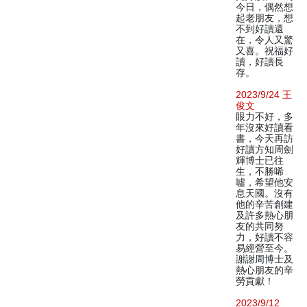
今日，偶然想
起老朋友，想
不到好讀還
在，令人又驚
又喜。祝福好
讀，好讀長
存。
2023/9/24 王
俊文
眼力不好，多
年沒來好讀看
書，今天再訪
好讀方知周劍
輝博士已往
生，不勝唏
噓，希望他安
息天國。沒有
他的辛苦創建
及許多熱心朋
友的共同努
力，好讀不容
易經營至今。
謝謝周博士及
熱心朋友的辛
勞貢獻！
2023/9/12