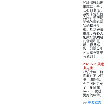
的論壇得悉網
主離世一事，
心有點哀傷，
後悔未曾跟他
言謝在學習期
間他的網站是
我的精神食
糧。見到好讀
重啟，有心人
延續好讀網站
的營運和更
新，很是感
激，對周先生
的貢獻亦致萬
分感謝！
2023/7/4 葉扁
舟先生
相识十年，前
面看过不少好
书，谢谢你。
今年时间更多
了，希望在
haodoo度过
更好的年华。
>>
更多感言