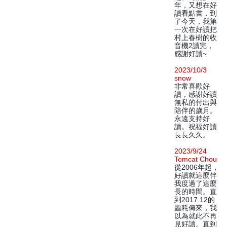
年，又想在好
讀看點書，到
了今天，我第
一次在好讀把
村上春樹的收
音機2讀完，
感謝好讀~
2023/10/3
snow
非常喜歡好
讀，感謝好讀
無私的付出與
陪伴的歲月。
永遠支持好
讀。祝福好讀
長長久久。
2023/9/24
Tomcat Chou
從2006年起，
好讀就這麼伴
我度過了這麼
長的時間。直
到2017.12的
噩耗傳來，我
以為就此不再
見好讀。直到