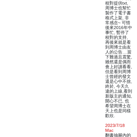
校對提供txt,
周博士也幫忙
製作了電子書
格式上架, 非
常感念~ 可惜
後來2016年中
事忙, 暫停了
校對的支持,
再後來就是看
到周博士由友
人的公告....當
下難過且震驚,
雖然還是偶而
會上好讀看看,
但是看到周博
士曾經的發文
還是心中不捨,
終於, 今天久
違的上線,看到
新版主的通知,
開心不已, 也
希望周博士在
天上也是同樣
歡欣.
2023/7/18
Mac
翻書抽屜內的