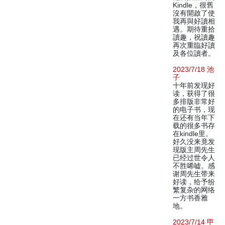
Kindle，很舊
沒有開啟了使
我再與好讀相
遇。期待重拾
讀趣，祝讀趣
再次重臨好讀
及各位讀者。
2023/7/18 池
子
十年前发现好
读，获得了很
多排版非常好
的电子书，现
在还有当年下
载的很多书存
在kindle里。
好久没来竟发
现版主周先生
已经过世令人
不胜唏嘘。感
谢周先生带来
好读，给予纷
繁复杂的网络
一方书香雅
地。
2023/7/14 甲