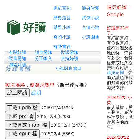
搜尋好讀 -
世紀百強
隨身智囊
Google
歷史煙雲
武俠小說
懸疑小說
言情小說
好讀第25年
了
。
奇幻小說
小說園地
有好讀真好，
有你也真好。
有聲書籍
但不知遍及各
有關好讀
讀友需知
勘誤需知
地的你，究竟
有多少。若你
製書需知
分工輸入
支持好讀
從未或很久沒
聯絡好讀
贊助過好讀，
小說園地 書目
請按這裡
，贊
助好讀也讓我
們知道你的鼓
拉法埃洛．喬萬尼奧里
《斯巴達克斯》
勵與支持。
說明
2024/12/3 小
黄
前人栽树，后
2015/12/4 (899K)
人乘凉。感谢
2015/12/4 (920K)
好读网站，感
谢所有的故
2015/12/4 (2473K)
事。
2015/12/4 (566K)
2024/10/22