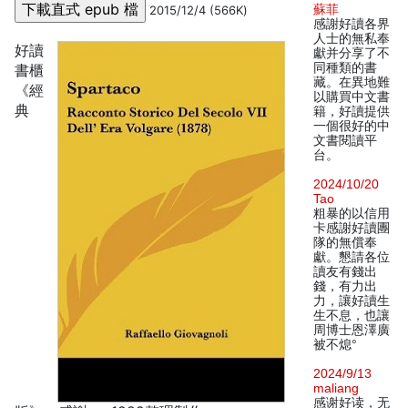
蘇菲
2015/12/4 (566K)
感謝好讀各界
人士的無私奉
好讀
獻并分享了不
同種類的書
書櫃
藏。在異地難
《經
以購買中文書
典
籍，好讀提供
一個很好的中
文書閱讀平
台。
2024/10/20
Tao
粗暴的以信用
卡感謝好讀團
隊的無償奉
獻。懇請各位
讀友有錢出
錢，有力出
力，讓好讀生
生不息，也讓
周博士恩澤廣
被不熄°
2024/9/13
maliang
感谢好读，无