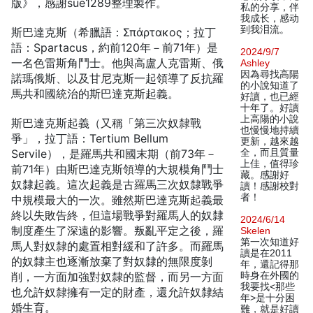
版》，感謝sue1289整理製作。
私的分享，伴
我成长，感动
到我泪流。
斯巴達克斯（希臘語：Σπάρτακος；拉丁
語：Spartacus，約前120年－前71年）是
2024/9/7
一名色雷斯角鬥士。他與高盧人克雷斯、俄
Ashley
因為尋找高陽
諾瑪俄斯、以及甘尼克斯一起領導了反抗羅
的小說知道了
馬共和國統治的斯巴達克斯起義。
好讀，也已經
十年了。好讀
上高陽的小說
斯巴達克斯起義（又稱「第三次奴隸戰
也慢慢地持續
爭」，拉丁語：Tertium Bellum
更新，越來越
Servile），是羅馬共和國末期（前73年－
全，而且質量
上佳，值得珍
前71年）由斯巴達克斯領導的大規模角鬥士
藏。感謝好
奴隸起義。這次起義是古羅馬三次奴隸戰爭
讀！感謝校對
者！
中規模最大的一次。雖然斯巴達克斯起義最
終以失敗告終，但這場戰爭對羅馬人的奴隸
2024/6/14
制度產生了深遠的影響。叛亂平定之後，羅
Skelen
第一次知道好
馬人對奴隸的處置相對緩和了許多。而羅馬
讀是在2011
的奴隸主也逐漸放棄了對奴隸的無限度剝
年，還記得那
削，一方面加強對奴隸的監督，而另一方面
時身在外國的
我要找<那些
也允許奴隸擁有一定的財產，還允許奴隸結
年>是十分困
婚生育。
難，就是好讀