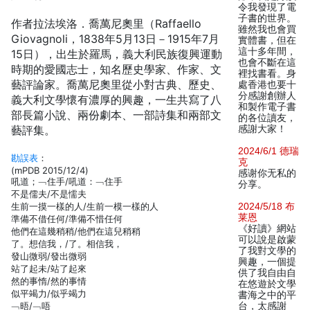
令我發現了電
子書的世界。
作者拉法埃洛．喬萬尼奧里（Raffaello
雖然我也會買
Giovagnoli，1838年5月13日－1915年7月
實體書，但在
這十多年間，
15日），出生於羅馬，義大利民族復興運動
也會不斷在這
時期的愛國志士，知名歷史學家、作家、文
裡找書看。身
藝評論家。喬萬尼奧里從小對古典、歷史、
處香港也要十
分感謝創辦人
義大利文學懷有濃厚的興趣，一生共寫了八
和製作電子書
部長篇小說、兩份劇本、一部詩集和兩部文
的各位讀友，
藝評集。
感謝大家！
2024/6/1 德瑞
勘誤表
：
克
(mPDB 2015/12/4)
感谢你无私的
吼道；﹁住手/吼道：﹁住手
分享。
不是儒夫/不是懦夫
生前一摸一樣的人/生前一模一樣的人
2024/5/18 布
莱恩
準備不借任何/準備不惜任何
《好讀》網站
他們在這幾稍稍/他們在這兒稍稍
可以說是啟蒙
了。想信我，/了。相信我，
了我對文學的
發山微弱/發出微弱
興趣，一個提
站了起未/站了起來
供了我自由自
然的事惰/然的事情
在悠遊於文學
似平竭力/似乎竭力
書海之中的平
﹁晤/﹁唔
台，太感謝