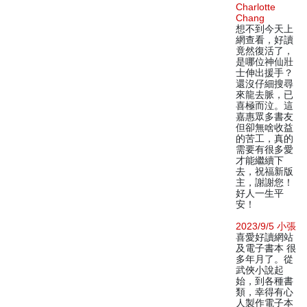
Charlotte
Chang
想不到今天上
網查看，好讀
竟然復活了，
是哪位神仙壯
士伸出援手？
還沒仔細搜尋
來龍去脈，已
喜極而泣。這
嘉惠眾多書友
但卻無啥收益
的苦工，真的
需要有很多愛
才能繼續下
去，祝福新版
主，謝謝您！
好人一生平
安！
2023/9/5 小張
喜愛好讀網站
及電子書本 很
多年月了。從
武俠小說起
始，到各種書
類，幸得有心
人製作電子本