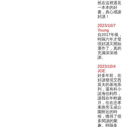
然在這裡遇見
一本本的好
書，真心感謝
好讀！
2023/10/7
Young
自2017年後，
時隔六年才發
現好讀又開始
運作了，真的
充滿深深感
謝。
2023/10/4
JOE
好多年前，在
好讀發現艾西
莫夫的基地系
列，還有科小
說海伯利昂，
讓我在年輕歲
月，住在忠孝
東路旁玉成公
園附近的時
候，獲得了很
多閱讀的樂
趣。時隔多