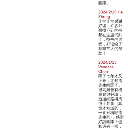
團隊。
2024/2/19 He
Zhong
非常非常感谢
好读，许多外
面找不到的书
都在这里找到
了，找书的过
程，好读给了
我非常大的帮
助！
2024/1/13
Vanessa
Chen
隔了七年才又
上來，才知周
先生離開了。
很高興曾有機
會參與好讀，
透過網路與周
博士共事（真
也才知道的，
一直只稱呼周
先生的)，感謝
好讀團隊！也
和過去一樣，