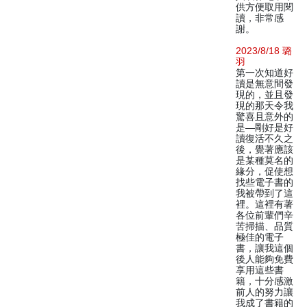
供方便取用閱
讀，非常感
謝。
2023/8/18 璐
羽
第一次知道好
讀是無意間發
現的，並且發
現的那天令我
驚喜且意外的
是—剛好是好
讀復活不久之
後，覺著應該
是某種莫名的
緣分，促使想
找些電子書的
我被帶到了這
裡。這裡有著
各位前輩們辛
苦掃描、品質
極佳的電子
書，讓我這個
後人能夠免費
享用這些書
籍，十分感激
前人的努力讓
我成了書籍的