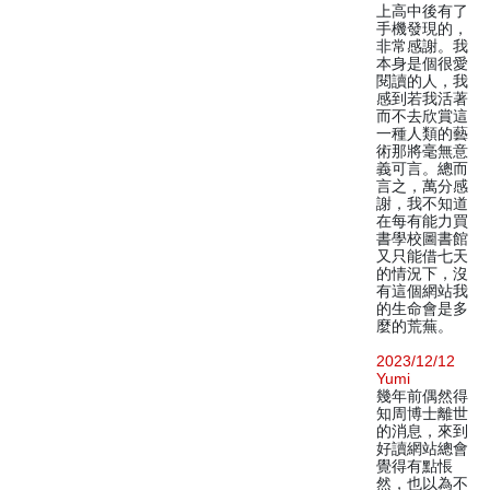
上高中後有了
手機發現的，
非常感謝。我
本身是個很愛
閱讀的人，我
感到若我活著
而不去欣賞這
一種人類的藝
術那將毫無意
義可言。總而
言之，萬分感
謝，我不知道
在每有能力買
書學校圖書館
又只能借七天
的情況下，沒
有這個網站我
的生命會是多
麼的荒蕪。
2023/12/12
Yumi
幾年前偶然得
知周博士離世
的消息，來到
好讀網站總會
覺得有點悵
然，也以為不