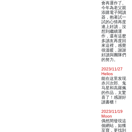
會再運作了。
今年為老父親
添購電子閱讀
器，抱著試一
試的心情再度
連上好讀，沒
想到繼續運
作，還有這麼
多讀友再度回
來這裡，感覺
很溫暖，謝謝
好讀與團隊們
的努力。
2023/11/27
Helios
能在这里发现
赤川次郎、鬼
马星和高羅佩
的作品，太驚
喜了！感謝好
讀書櫃！
2023/11/19
Moon
偶然間發現這
個網站，如獲
至寶，更找到