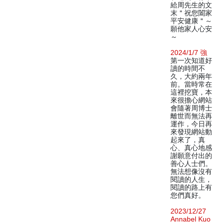
給周先生的文
末＂祝您闔家
平安健康＂～
願他家人心安
～
2024/1/7 強
第一次知道好
讀的時間不
久，大約兩年
前。當時常在
這裡挖寶，本
來很擔心網站
會隨著周博士
離世而無法再
運作，今日再
來發現網站動
起來了，真
心、真心地感
謝願意付出的
善心人士們。
無法想像沒有
閱讀的人生，
閱讀的路上有
您們真好。
2023/12/27
Annabel Kuo