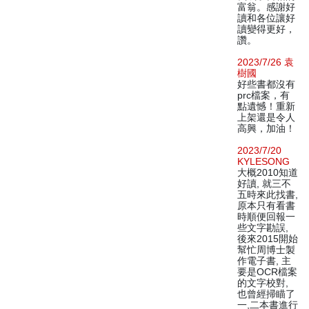
富翁。感謝好
讀和各位讓好
讀變得更好，
讚。
2023/7/26 袁
樹國
好些書都沒有
prc檔案，有
點遺憾！重新
上架還是令人
高興，加油！
2023/7/20
KYLESONG
大概2010知道
好讀, 就三不
五時來此找書,
原本只有看書
時順便回報一
些文字勘誤,
後來2015開始
幫忙周博士製
作電子書, 主
要是OCR檔案
的文字校對,
也曾經掃瞄了
一,二本書進行