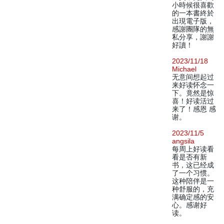
小時候很喜歡
的一本書終於
出現電子版，
感謝團隊的無
私分享，謝謝
好讀！
2023/11/18
Michael
无意间想起过
来好读怀念一
下。竟然是惊
喜！好读活过
来了！感恩 感
谢。
2023/11/5
angsila
每周上好读看
看是否有新
书，这已经成
了一个习惯。
这种陪伴是一
种舒服的，充
满确定感的安
心。感谢好
读。