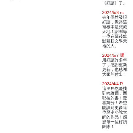
《好讀》了。
2024/5/8 rc
去年偶然發現
好讀，覺得這
裡根本是寶藏
天地！謝謝每
一位在幕後默
默耕耘文學天
地的人。
2024/5/7 呢
用好讀許多年
了，感謝重新
更新，也感謝
大家的付出！
2024/4/4 R
這里居然能找
到哈維爾．西
耶拉的書！驚
喜萬分！希望
能讀到更多這
位歷史小說大
師的作品！感
恩每一位好讀
團隊！