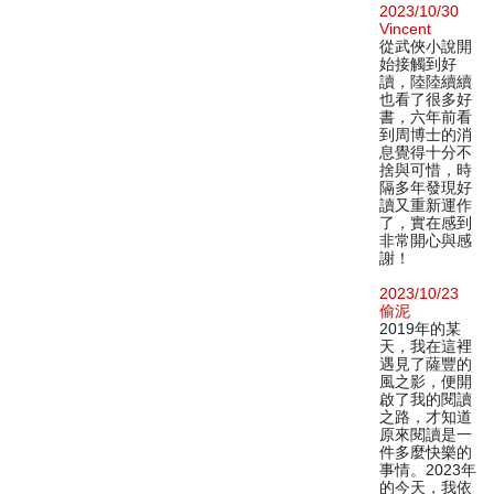
2023/10/30
Vincent
從武俠小說開
始接觸到好
讀，陸陸續續
也看了很多好
書，六年前看
到周博士的消
息覺得十分不
捨與可惜，時
隔多年發現好
讀又重新運作
了，實在感到
非常開心與感
謝！
2023/10/23
偷泥
2019年的某
天，我在這裡
遇見了薩豐的
風之影，便開
啟了我的閱讀
之路，才知道
原來閱讀是一
件多麼快樂的
事情。2023年
的今天，我依