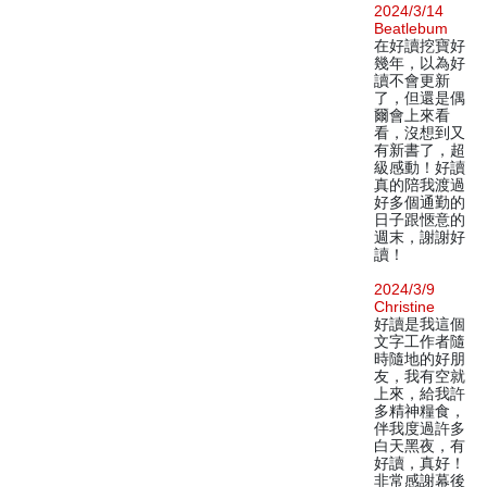
2024/3/14
Beatlebum
在好讀挖寶好
幾年，以為好
讀不會更新
了，但還是偶
爾會上來看
看，沒想到又
有新書了，超
級感動！好讀
真的陪我渡過
好多個通勤的
日子跟愜意的
週末，謝謝好
讀！
2024/3/9
Christine
好讀是我這個
文字工作者隨
時隨地的好朋
友，我有空就
上來，給我許
多精神糧食，
伴我度過許多
白天黑夜，有
好讀，真好！
非常感謝幕後