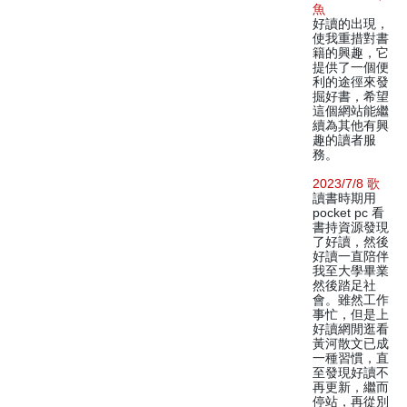
魚
好讀的出現，
使我重措對書
籍的興趣，它
提供了一個便
利的途徑來發
掘好書，希望
這個網站能繼
續為其他有興
趣的讀者服
務。
2023/7/8 歌
讀書時期用
pocket pc 看
書持資源發現
了好讀，然後
好讀一直陪伴
我至大學畢業
然後踏足社
會。雖然工作
事忙，但是上
好讀網閒逛看
黃河散文已成
一種習慣，直
至發現好讀不
再更新，繼而
停站，再從別