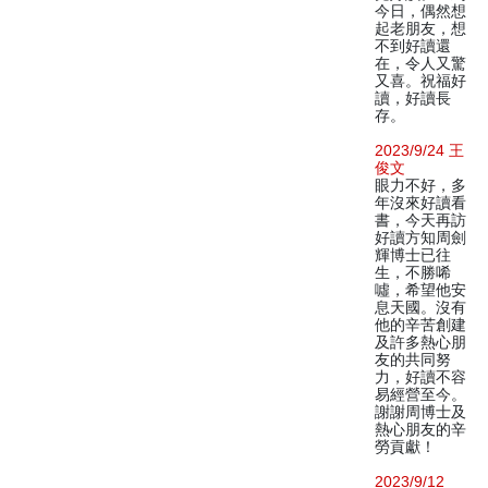
今日，偶然想
起老朋友，想
不到好讀還
在，令人又驚
又喜。祝福好
讀，好讀長
存。
2023/9/24 王
俊文
眼力不好，多
年沒來好讀看
書，今天再訪
好讀方知周劍
輝博士已往
生，不勝唏
噓，希望他安
息天國。沒有
他的辛苦創建
及許多熱心朋
友的共同努
力，好讀不容
易經營至今。
謝謝周博士及
熱心朋友的辛
勞貢獻！
2023/9/12