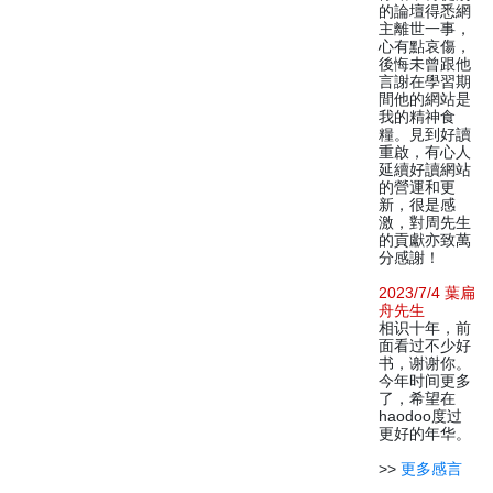
的論壇得悉網
主離世一事，
心有點哀傷，
後悔未曾跟他
言謝在學習期
間他的網站是
我的精神食
糧。見到好讀
重啟，有心人
延續好讀網站
的營運和更
新，很是感
激，對周先生
的貢獻亦致萬
分感謝！
2023/7/4 葉扁
舟先生
相识十年，前
面看过不少好
书，谢谢你。
今年时间更多
了，希望在
haodoo度过
更好的年华。
>>
更多感言