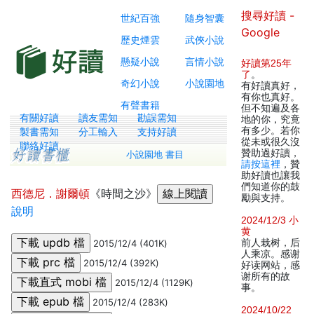
搜尋好讀 -
世紀百強
隨身智囊
Google
歷史煙雲
武俠小說
懸疑小說
言情小說
好讀第25年
了
。
奇幻小說
小說園地
有好讀真好，
有你也真好。
有聲書籍
但不知遍及各
有關好讀
讀友需知
勘誤需知
地的你，究竟
有多少。若你
製書需知
分工輸入
支持好讀
從未或很久沒
聯絡好讀
贊助過好讀，
小說園地 書目
請按這裡
，贊
助好讀也讓我
們知道你的鼓
西德尼．謝爾頓
《時間之沙》
勵與支持。
說明
2024/12/3 小
黄
前人栽树，后
2015/12/4 (401K)
人乘凉。感谢
2015/12/4 (392K)
好读网站，感
谢所有的故
2015/12/4 (1129K)
事。
2015/12/4 (283K)
2024/10/22