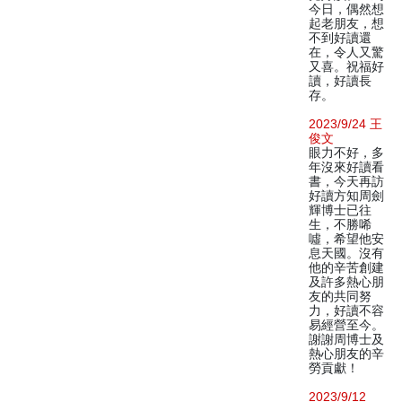
今日，偶然想
起老朋友，想
不到好讀還
在，令人又驚
又喜。祝福好
讀，好讀長
存。
2023/9/24 王
俊文
眼力不好，多
年沒來好讀看
書，今天再訪
好讀方知周劍
輝博士已往
生，不勝唏
噓，希望他安
息天國。沒有
他的辛苦創建
及許多熱心朋
友的共同努
力，好讀不容
易經營至今。
謝謝周博士及
熱心朋友的辛
勞貢獻！
2023/9/12