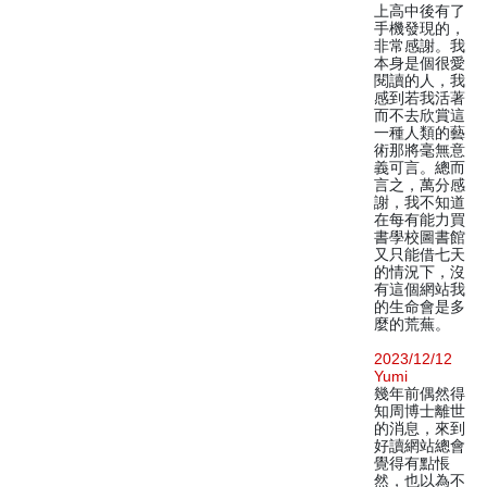
上高中後有了
手機發現的，
非常感謝。我
本身是個很愛
閱讀的人，我
感到若我活著
而不去欣賞這
一種人類的藝
術那將毫無意
義可言。總而
言之，萬分感
謝，我不知道
在每有能力買
書學校圖書館
又只能借七天
的情況下，沒
有這個網站我
的生命會是多
麼的荒蕪。
2023/12/12
Yumi
幾年前偶然得
知周博士離世
的消息，來到
好讀網站總會
覺得有點悵
然，也以為不