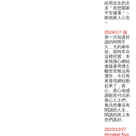
給周先生的文
末＂祝您闔家
平安健康＂～
願他家人心安
～
2024/1/7 強
第一次知道好
讀的時間不
久，大約兩年
前。當時常在
這裡挖寶，本
來很擔心網站
會隨著周博士
離世而無法再
運作，今日再
來發現網站動
起來了，真
心、真心地感
謝願意付出的
善心人士們。
無法想像沒有
閱讀的人生，
閱讀的路上有
您們真好。
2023/12/27
Annabel Kuo