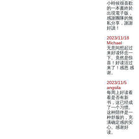
小時候很喜歡
的一本書終於
出現電子版，
感謝團隊的無
私分享，謝謝
好讀！
2023/11/18
Michael
无意间想起过
来好读怀念一
下。竟然是惊
喜！好读活过
来了！感恩 感
谢。
2023/11/5
angsila
每周上好读看
看是否有新
书，这已经成
了一个习惯。
这种陪伴是一
种舒服的，充
满确定感的安
心。感谢好
读。