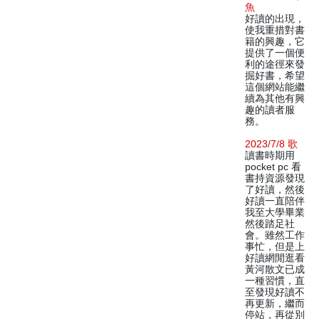
魚
好讀的出現，
使我重措對書
籍的興趣，它
提供了一個便
利的途徑來發
掘好書，希望
這個網站能繼
續為其他有興
趣的讀者服
務。
2023/7/8 歌
讀書時期用
pocket pc 看
書持資源發現
了好讀，然後
好讀一直陪伴
我至大學畢業
然後踏足社
會。雖然工作
事忙，但是上
好讀網閒逛看
黃河散文已成
一種習慣，直
至發現好讀不
再更新，繼而
停站，再從別