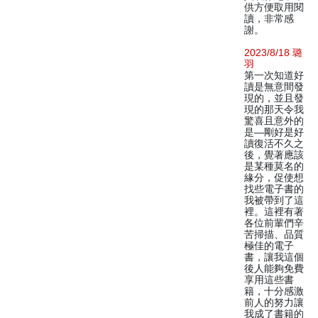
供方便取用閱
讀，非常感
謝。
2023/8/18 璐
羽
第一次知道好
讀是無意間發
現的，並且發
現的那天令我
驚喜且意外的
是—剛好是好
讀復活不久之
後，覺著應該
是某種莫名的
緣分，促使想
找些電子書的
我被帶到了這
裡。這裡有著
各位前輩們辛
苦掃描、品質
極佳的電子
書，讓我這個
後人能夠免費
享用這些書
籍，十分感激
前人的努力讓
我成了書籍的