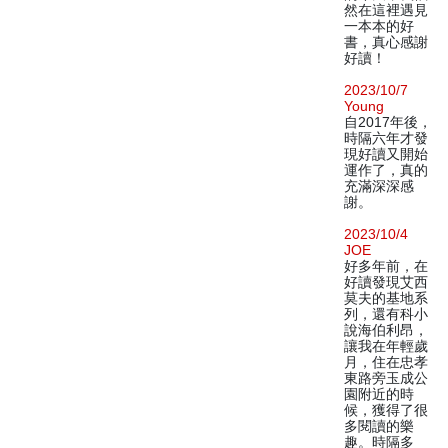
然在這裡遇見
一本本的好
書，真心感謝
好讀！
2023/10/7
Young
自2017年後，
時隔六年才發
現好讀又開始
運作了，真的
充滿深深感
謝。
2023/10/4
JOE
好多年前，在
好讀發現艾西
莫夫的基地系
列，還有科小
說海伯利昂，
讓我在年輕歲
月，住在忠孝
東路旁玉成公
園附近的時
候，獲得了很
多閱讀的樂
趣。時隔多