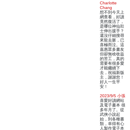
Charlotte
Chang
想不到今天上
網查看，好讀
竟然復活了，
是哪位神仙壯
士伸出援手？
還沒仔細搜尋
來龍去脈，已
喜極而泣。這
嘉惠眾多書友
但卻無啥收益
的苦工，真的
需要有很多愛
才能繼續下
去，祝福新版
主，謝謝您！
好人一生平
安！
2023/9/5 小張
喜愛好讀網站
及電子書本 很
多年月了。從
武俠小說起
始，到各種書
類，幸得有心
人製作電子本