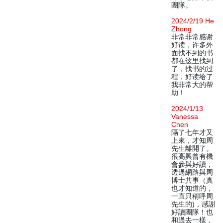
團隊。
2024/2/19 He
Zhong
非常非常感谢
好读，许多外
面找不到的书
都在这里找到
了，找书的过
程，好读给了
我非常大的帮
助！
2024/1/13
Vanessa
Chen
隔了七年才又
上來，才知周
先生離開了。
很高興曾有機
會參與好讀，
透過網路與周
博士共事（真
也才知道的，
一直只稱呼周
先生的)，感謝
好讀團隊！也
和過去一樣，