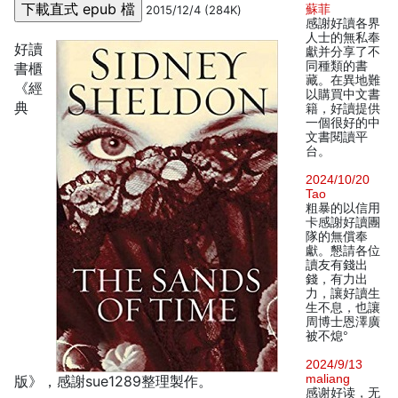
蘇菲
2015/12/4 (284K)
感謝好讀各界
人士的無私奉
好讀
獻并分享了不
同種類的書
書櫃
藏。在異地難
《經
以購買中文書
典
籍，好讀提供
一個很好的中
文書閱讀平
台。
2024/10/20
Tao
粗暴的以信用
卡感謝好讀團
隊的無償奉
獻。懇請各位
讀友有錢出
錢，有力出
力，讓好讀生
生不息，也讓
周博士恩澤廣
被不熄°
2024/9/13
maliang
版》，感謝sue1289整理製作。
感谢好读，无