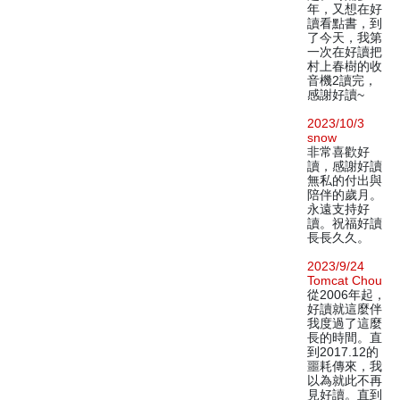
年，又想在好
讀看點書，到
了今天，我第
一次在好讀把
村上春樹的收
音機2讀完，
感謝好讀~
2023/10/3
snow
非常喜歡好
讀，感謝好讀
無私的付出與
陪伴的歲月。
永遠支持好
讀。祝福好讀
長長久久。
2023/9/24
Tomcat Chou
從2006年起，
好讀就這麼伴
我度過了這麼
長的時間。直
到2017.12的
噩耗傳來，我
以為就此不再
見好讀。直到