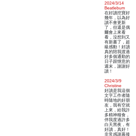
2024/3/14
Beatlebum
在好讀挖寶好
幾年，以為好
讀不會更新
了，但還是偶
爾會上來看
看，沒想到又
有新書了，超
級感動！好讀
真的陪我渡過
好多個通勤的
日子跟愜意的
週末，謝謝好
讀！
2024/3/9
Christine
好讀是我這個
文字工作者隨
時隨地的好朋
友，我有空就
上來，給我許
多精神糧食，
伴我度過許多
白天黑夜，有
好讀，真好！
非常感謝幕後