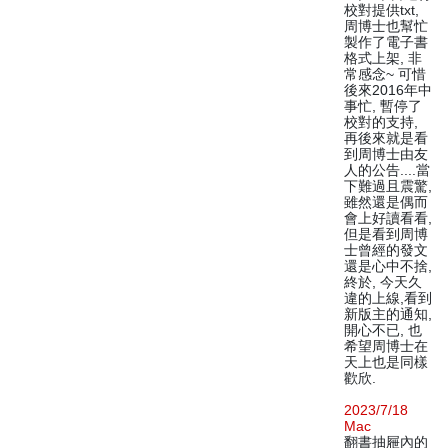
校對提供txt,
周博士也幫忙
製作了電子書
格式上架, 非
常感念~ 可惜
後來2016年中
事忙, 暫停了
校對的支持,
再後來就是看
到周博士由友
人的公告....當
下難過且震驚,
雖然還是偶而
會上好讀看看,
但是看到周博
士曾經的發文
還是心中不捨,
終於, 今天久
違的上線,看到
新版主的通知,
開心不已, 也
希望周博士在
天上也是同樣
歡欣.
2023/7/18
Mac
翻書抽屜內的