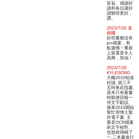
富翁。感謝好
讀和各位讓好
讀變得更好，
讚。
2023/7/26 袁
樹國
好些書都沒有
prc檔案，有
點遺憾！重新
上架還是令人
高興，加油！
2023/7/20
KYLESONG
大概2010知道
好讀, 就三不
五時來此找書,
原本只有看書
時順便回報一
些文字勘誤,
後來2015開始
幫忙周博士製
作電子書, 主
要是OCR檔案
的文字校對,
也曾經掃瞄了
一,二本書進行