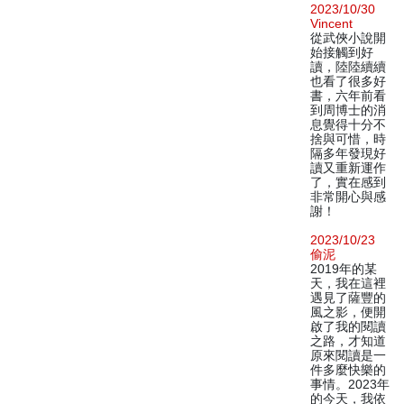
2023/10/30
Vincent
從武俠小說開
始接觸到好
讀，陸陸續續
也看了很多好
書，六年前看
到周博士的消
息覺得十分不
捨與可惜，時
隔多年發現好
讀又重新運作
了，實在感到
非常開心與感
謝！
2023/10/23
偷泥
2019年的某
天，我在這裡
遇見了薩豐的
風之影，便開
啟了我的閱讀
之路，才知道
原來閱讀是一
件多麼快樂的
事情。2023年
的今天，我依