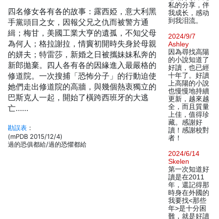
私的分享，伴
四名修女各有各的故事：露西婭，意大利黑
我成长，感动
到我泪流。
手黨頭目之女，因報父兄之仇而被警方通
緝；梅甘，美國工業大亨的遺孤，不知父母
2024/9/7
為何人；格拉謝拉，情竇初開時失身於母親
Ashley
因為尋找高陽
的姘夫；特雷莎，新婚之日被攜妹妹私奔的
的小說知道了
新郎拋棄。四人各有各的因緣進入最嚴格的
好讀，也已經
修道院。一次搜捕「恐怖分子」的行動迫使
十年了。好讀
上高陽的小說
她們走出修道院的高牆，與幾個熱衷獨立的
也慢慢地持續
巴斯克人一起，開始了橫跨西班牙的大逃
更新，越來越
全，而且質量
亡……
上佳，值得珍
藏。感謝好
勘誤表
：
讀！感謝校對
(mPDB 2015/12/4)
者！
過的恐俱都給/過的恐懼都給
2024/6/14
Skelen
第一次知道好
讀是在2011
年，還記得那
時身在外國的
我要找<那些
年>是十分困
難，就是好讀