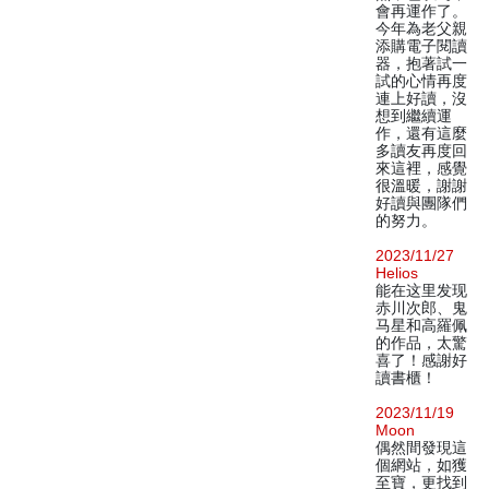
會再運作了。
今年為老父親
添購電子閱讀
器，抱著試一
試的心情再度
連上好讀，沒
想到繼續運
作，還有這麼
多讀友再度回
來這裡，感覺
很溫暖，謝謝
好讀與團隊們
的努力。
2023/11/27
Helios
能在这里发现
赤川次郎、鬼
马星和高羅佩
的作品，太驚
喜了！感謝好
讀書櫃！
2023/11/19
Moon
偶然間發現這
個網站，如獲
至寶，更找到