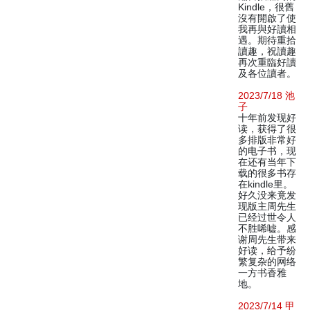
Kindle，很舊
沒有開啟了使
我再與好讀相
遇。期待重拾
讀趣，祝讀趣
再次重臨好讀
及各位讀者。
2023/7/18 池
子
十年前发现好
读，获得了很
多排版非常好
的电子书，现
在还有当年下
载的很多书存
在kindle里。
好久没来竟发
现版主周先生
已经过世令人
不胜唏嘘。感
谢周先生带来
好读，给予纷
繁复杂的网络
一方书香雅
地。
2023/7/14 甲