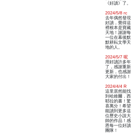
《好讀》了。
2024/5/8 rc
去年偶然發現
好讀，覺得這
裡根本是寶藏
天地！謝謝每
一位在幕後默
默耕耘文學天
地的人。
2024/5/7 呢
用好讀許多年
了，感謝重新
更新，也感謝
大家的付出！
2024/4/4 R
這里居然能找
到哈維爾．西
耶拉的書！驚
喜萬分！希望
能讀到更多這
位歷史小說大
師的作品！感
恩每一位好讀
團隊！