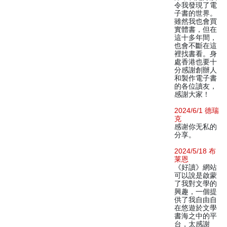
令我發現了電
子書的世界。
雖然我也會買
實體書，但在
這十多年間，
也會不斷在這
裡找書看。身
處香港也要十
分感謝創辦人
和製作電子書
的各位讀友，
感謝大家！
2024/6/1 德瑞
克
感谢你无私的
分享。
2024/5/18 布
莱恩
《好讀》網站
可以說是啟蒙
了我對文學的
興趣，一個提
供了我自由自
在悠遊於文學
書海之中的平
台，太感謝