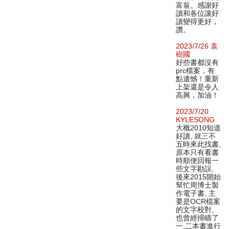
富翁。感謝好
讀和各位讓好
讀變得更好，
讚。
2023/7/26 袁
樹國
好些書都沒有
prc檔案，有
點遺憾！重新
上架還是令人
高興，加油！
2023/7/20
KYLESONG
大概2010知道
好讀, 就三不
五時來此找書,
原本只有看書
時順便回報一
些文字勘誤,
後來2015開始
幫忙周博士製
作電子書, 主
要是OCR檔案
的文字校對,
也曾經掃瞄了
一,二本書進行