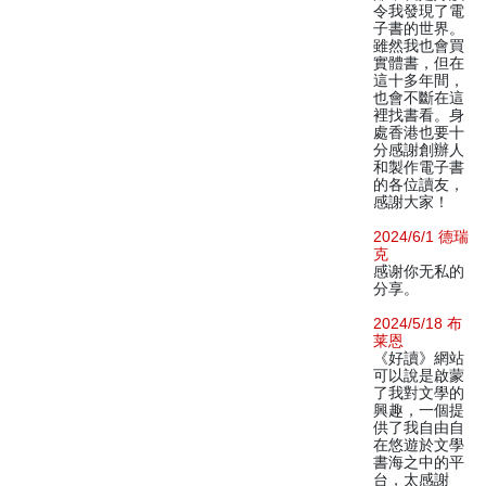
令我發現了電
子書的世界。
雖然我也會買
實體書，但在
這十多年間，
也會不斷在這
裡找書看。身
處香港也要十
分感謝創辦人
和製作電子書
的各位讀友，
感謝大家！
2024/6/1 德瑞
克
感谢你无私的
分享。
2024/5/18 布
莱恩
《好讀》網站
可以說是啟蒙
了我對文學的
興趣，一個提
供了我自由自
在悠遊於文學
書海之中的平
台，太感謝