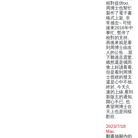
校對提供txt,
周博士也幫忙
製作了電子書
格式上架, 非
常感念~ 可惜
後來2016年中
事忙, 暫停了
校對的支持,
再後來就是看
到周博士由友
人的公告....當
下難過且震驚,
雖然還是偶而
會上好讀看看,
但是看到周博
士曾經的發文
還是心中不捨,
終於, 今天久
違的上線,看到
新版主的通知,
開心不已, 也
希望周博士在
天上也是同樣
歡欣.
2023/7/18
Mac
翻書抽屜內的