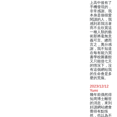
上高中後有了
手機發現的，
非常感謝。我
本身是個很愛
閱讀的人，我
感到若我活著
而不去欣賞這
一種人類的藝
術那將毫無意
義可言。總而
言之，萬分感
謝，我不知道
在每有能力買
書學校圖書館
又只能借七天
的情況下，沒
有這個網站我
的生命會是多
麼的荒蕪。
2023/12/12
Yumi
幾年前偶然得
知周博士離世
的消息，來到
好讀網站總會
覺得有點悵
然，也以為不