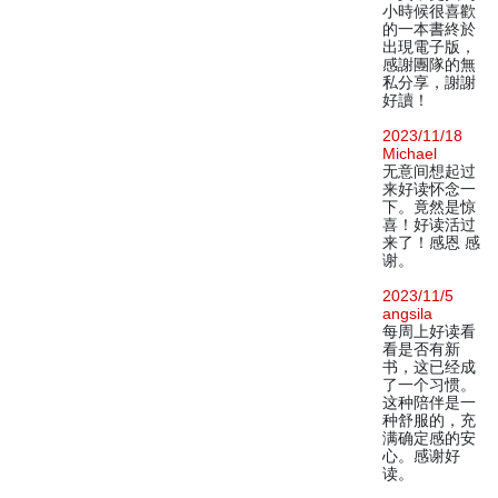
小時候很喜歡
的一本書終於
出現電子版，
感謝團隊的無
私分享，謝謝
好讀！
2023/11/18
Michael
无意间想起过
来好读怀念一
下。竟然是惊
喜！好读活过
来了！感恩 感
谢。
2023/11/5
angsila
每周上好读看
看是否有新
书，这已经成
了一个习惯。
这种陪伴是一
种舒服的，充
满确定感的安
心。感谢好
读。