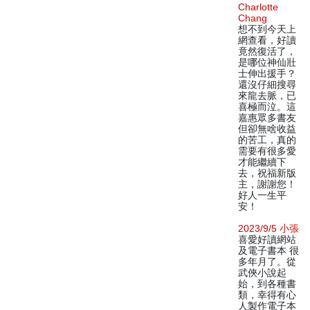
Charlotte
Chang
想不到今天上
網查看，好讀
竟然復活了，
是哪位神仙壯
士伸出援手？
還沒仔細搜尋
來龍去脈，已
喜極而泣。這
嘉惠眾多書友
但卻無啥收益
的苦工，真的
需要有很多愛
才能繼續下
去，祝福新版
主，謝謝您！
好人一生平
安！
2023/9/5 小張
喜愛好讀網站
及電子書本 很
多年月了。從
武俠小說起
始，到各種書
類，幸得有心
人製作電子本