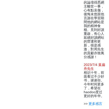
的論壇得悉網
主離世一事，
心有點哀傷，
後悔未曾跟他
言謝在學習期
間他的網站是
我的精神食
糧。見到好讀
重啟，有心人
延續好讀網站
的營運和更
新，很是感
激，對周先生
的貢獻亦致萬
分感謝！
2023/7/4 葉扁
舟先生
相识十年，前
面看过不少好
书，谢谢你。
今年时间更多
了，希望在
haodoo度过
更好的年华。
>>
更多感言