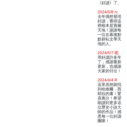
《好讀》了。
2024/5/8 rc
去年偶然發現
好讀，覺得這
裡根本是寶藏
天地！謝謝每
一位在幕後默
默耕耘文學天
地的人。
2024/5/7 呢
用好讀許多年
了，感謝重新
更新，也感謝
大家的付出！
2024/4/4 R
這里居然能找
到哈維爾．西
耶拉的書！驚
喜萬分！希望
能讀到更多這
位歷史小說大
師的作品！感
恩每一位好讀
團隊！