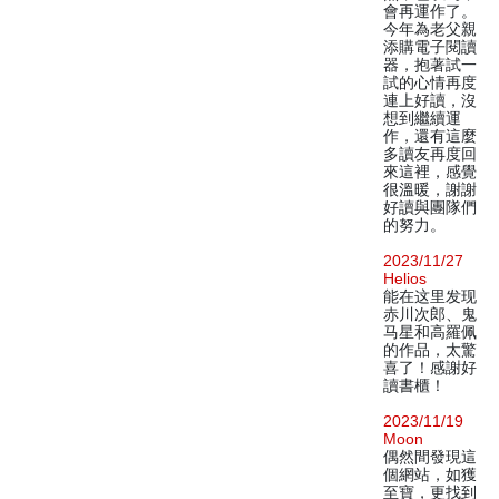
會再運作了。
今年為老父親
添購電子閱讀
器，抱著試一
試的心情再度
連上好讀，沒
想到繼續運
作，還有這麼
多讀友再度回
來這裡，感覺
很溫暖，謝謝
好讀與團隊們
的努力。
2023/11/27
Helios
能在这里发现
赤川次郎、鬼
马星和高羅佩
的作品，太驚
喜了！感謝好
讀書櫃！
2023/11/19
Moon
偶然間發現這
個網站，如獲
至寶，更找到