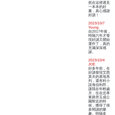
然在這裡遇見
一本本的好
書，真心感謝
好讀！
2023/10/7
Young
自2017年後，
時隔六年才發
現好讀又開始
運作了，真的
充滿深深感
謝。
2023/10/4
JOE
好多年前，在
好讀發現艾西
莫夫的基地系
列，還有科小
說海伯利昂，
讓我在年輕歲
月，住在忠孝
東路旁玉成公
園附近的時
候，獲得了很
多閱讀的樂
趣。時隔多