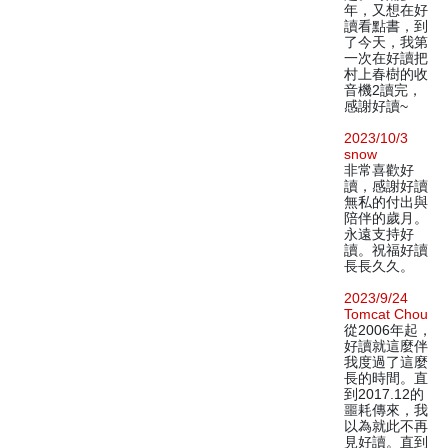
年，又想在好
讀看點書，到
了今天，我第
一次在好讀把
村上春樹的收
音機2讀完，
感謝好讀~
2023/10/3
snow
非常喜歡好
讀，感謝好讀
無私的付出與
陪伴的歲月。
永遠支持好
讀。祝福好讀
長長久久。
2023/9/24
Tomcat Chou
從2006年起，
好讀就這麼伴
我度過了這麼
長的時間。直
到2017.12的
噩耗傳來，我
以為就此不再
見好讀。直到