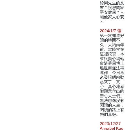
給周先生的文
末＂祝您闔家
平安健康＂～
願他家人心安
～
2024/1/7 強
第一次知道好
讀的時間不
久，大約兩年
前。當時常在
這裡挖寶，本
來很擔心網站
會隨著周博士
離世而無法再
運作，今日再
來發現網站動
起來了，真
心、真心地感
謝願意付出的
善心人士們。
無法想像沒有
閱讀的人生，
閱讀的路上有
您們真好。
2023/12/27
Annabel Kuo