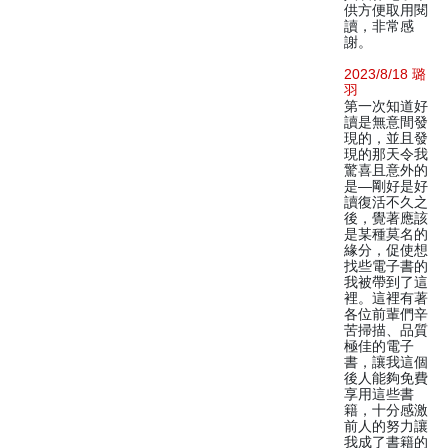
供方便取用閱
讀，非常感
謝。
2023/8/18 璐
羽
第一次知道好
讀是無意間發
現的，並且發
現的那天令我
驚喜且意外的
是—剛好是好
讀復活不久之
後，覺著應該
是某種莫名的
緣分，促使想
找些電子書的
我被帶到了這
裡。這裡有著
各位前輩們辛
苦掃描、品質
極佳的電子
書，讓我這個
後人能夠免費
享用這些書
籍，十分感激
前人的努力讓
我成了書籍的