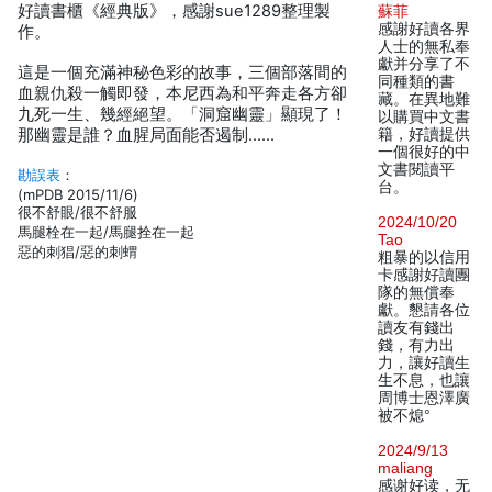
好讀書櫃《經典版》，感謝sue1289整理製
蘇菲
感謝好讀各界
作。
人士的無私奉
獻并分享了不
這是一個充滿神秘色彩的故事，三個部落間的
同種類的書
血親仇殺一觸即發，本尼西為和平奔走各方卻
藏。在異地難
九死一生、幾經絕望。「洞窟幽靈」顯現了！
以購買中文書
那幽靈是誰？血腥局面能否遏制……
籍，好讀提供
一個很好的中
文書閱讀平
勘誤表
：
台。
(mPDB 2015/11/6)
很不舒眼/很不舒服
2024/10/20
馬腿栓在一起/馬腿拴在一起
Tao
惡的刺猖/惡的刺蝟
粗暴的以信用
卡感謝好讀團
隊的無償奉
獻。懇請各位
讀友有錢出
錢，有力出
力，讓好讀生
生不息，也讓
周博士恩澤廣
被不熄°
2024/9/13
maliang
感谢好读，无