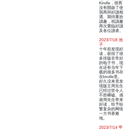
Kindle，很舊
沒有開啟了使
我再與好讀相
遇。期待重拾
讀趣，祝讀趣
再次重臨好讀
及各位讀者。
2023/7/18 池
子
十年前发现好
读，获得了很
多排版非常好
的电子书，现
在还有当年下
载的很多书存
在kindle里。
好久没来竟发
现版主周先生
已经过世令人
不胜唏嘘。感
谢周先生带来
好读，给予纷
繁复杂的网络
一方书香雅
地。
2023/7/14 甲