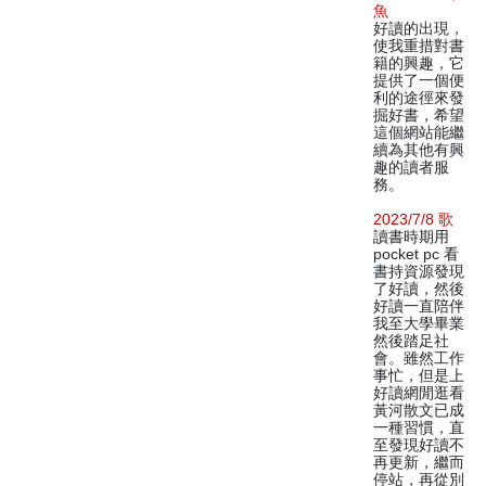
魚
好讀的出現，
使我重措對書
籍的興趣，它
提供了一個便
利的途徑來發
掘好書，希望
這個網站能繼
續為其他有興
趣的讀者服
務。
2023/7/8 歌
讀書時期用
pocket pc 看
書持資源發現
了好讀，然後
好讀一直陪伴
我至大學畢業
然後踏足社
會。雖然工作
事忙，但是上
好讀網閒逛看
黃河散文已成
一種習慣，直
至發現好讀不
再更新，繼而
停站，再從別