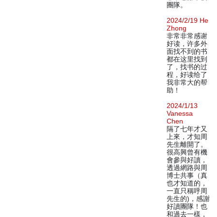
團隊。
2024/2/19 He
Zhong
非常非常感谢
好读，许多外
面找不到的书
都在这里找到
了，找书的过
程，好读给了
我非常大的帮
助！
2024/1/13
Vanessa
Chen
隔了七年才又
上來，才知周
先生離開了。
很高興曾有機
會參與好讀，
透過網路與周
博士共事（真
也才知道的，
一直只稱呼周
先生的)，感謝
好讀團隊！也
和過去一樣，