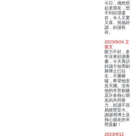
今日，偶然想
起老朋友，想
不到好讀還
在，令人又驚
又喜。祝福好
讀，好讀長
存。
2023/9/24 王
俊文
眼力不好，多
年沒來好讀看
書，今天再訪
好讀方知周劍
輝博士已往
生，不勝唏
噓，希望他安
息天國。沒有
他的辛苦創建
及許多熱心朋
友的共同努
力，好讀不容
易經營至今。
謝謝周博士及
熱心朋友的辛
勞貢獻！
2023/9/12