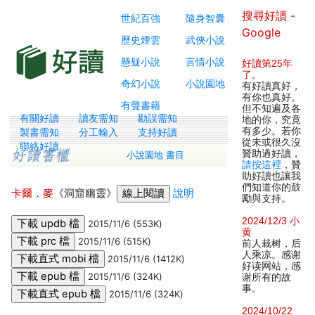
搜尋好讀 -
世紀百強
隨身智囊
Google
歷史煙雲
武俠小說
懸疑小說
言情小說
好讀第25年
了
。
奇幻小說
小說園地
有好讀真好，
有你也真好。
有聲書籍
但不知遍及各
有關好讀
讀友需知
勘誤需知
地的你，究竟
有多少。若你
製書需知
分工輸入
支持好讀
從未或很久沒
聯絡好讀
贊助過好讀，
小說園地 書目
請按這裡
，贊
助好讀也讓我
們知道你的鼓
卡爾．麥
《洞窟幽靈》
說明
勵與支持。
2024/12/3 小
2015/11/6 (553K)
黄
2015/11/6 (515K)
前人栽树，后
人乘凉。感谢
2015/11/6 (1412K)
好读网站，感
2015/11/6 (324K)
谢所有的故
事。
2015/11/6 (324K)
2024/10/22