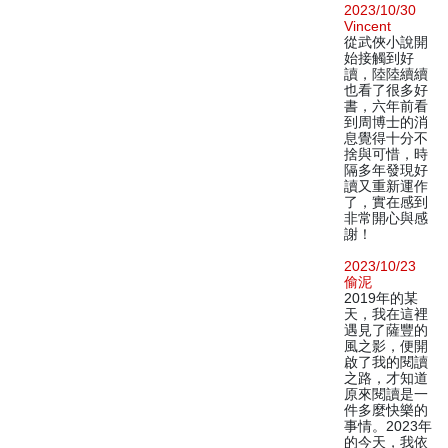
2023/10/30
Vincent
從武俠小說開
始接觸到好
讀，陸陸續續
也看了很多好
書，六年前看
到周博士的消
息覺得十分不
捨與可惜，時
隔多年發現好
讀又重新運作
了，實在感到
非常開心與感
謝！
2023/10/23
偷泥
2019年的某
天，我在這裡
遇見了薩豐的
風之影，便開
啟了我的閱讀
之路，才知道
原來閱讀是一
件多麼快樂的
事情。2023年
的今天，我依