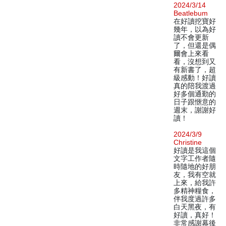
2024/3/14
Beatlebum
在好讀挖寶好
幾年，以為好
讀不會更新
了，但還是偶
爾會上來看
看，沒想到又
有新書了，超
級感動！好讀
真的陪我渡過
好多個通勤的
日子跟愜意的
週末，謝謝好
讀！
2024/3/9
Christine
好讀是我這個
文字工作者隨
時隨地的好朋
友，我有空就
上來，給我許
多精神糧食，
伴我度過許多
白天黑夜，有
好讀，真好！
非常感謝幕後