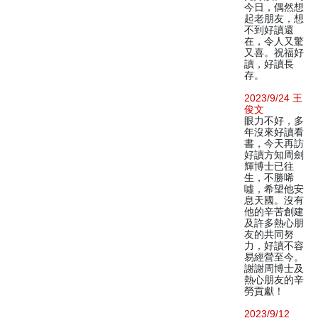
今日，偶然想
起老朋友，想
不到好讀還
在，令人又驚
又喜。祝福好
讀，好讀長
存。
2023/9/24 王
俊文
眼力不好，多
年沒來好讀看
書，今天再訪
好讀方知周劍
輝博士已往
生，不勝唏
噓，希望他安
息天國。沒有
他的辛苦創建
及許多熱心朋
友的共同努
力，好讀不容
易經營至今。
謝謝周博士及
熱心朋友的辛
勞貢獻！
2023/9/12