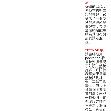
魚
好讀的出現，
使我重措對書
籍的興趣，它
提供了一個便
利的途徑來發
掘好書，希望
這個網站能繼
續為其他有興
趣的讀者服
務。
2023/7/8 歌
讀書時期用
pocket pc 看
書持資源發現
了好讀，然後
好讀一直陪伴
我至大學畢業
然後踏足社
會。雖然工作
事忙，但是上
好讀網閒逛看
黃河散文已成
一種習慣，直
至發現好讀不
再更新，繼而
停站，再從別