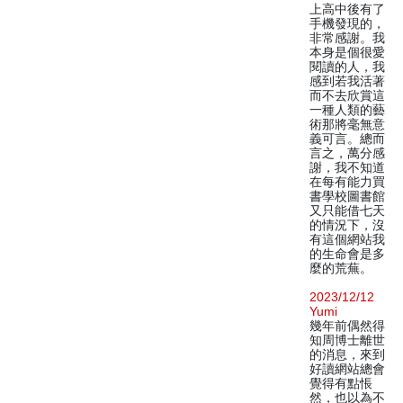
上高中後有了
手機發現的，
非常感謝。我
本身是個很愛
閱讀的人，我
感到若我活著
而不去欣賞這
一種人類的藝
術那將毫無意
義可言。總而
言之，萬分感
謝，我不知道
在每有能力買
書學校圖書館
又只能借七天
的情況下，沒
有這個網站我
的生命會是多
麼的荒蕪。
2023/12/12
Yumi
幾年前偶然得
知周博士離世
的消息，來到
好讀網站總會
覺得有點悵
然，也以為不