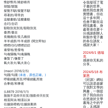
惟妙惟肖/維妙維肖
令我發現了電
胡鬚/鬍鬚
子書的世界。
雖然我也會買
桀鶩不馴/桀驁不馴
實體書，但在
尋著的/尋常的
這十多年間，
這艙畫舫/這艘畫舫
也會不斷在這
念叼/念叨
裡找書看。身
額勒別克別克/額勒別克
處香港也要十
臺濟/臺吉
分感謝創辦人
長幾兩排/長几兩排
和製作電子書
羊羊成群/牛羊成群 (閱文即知)
的各位讀友，
感謝大家！
嘮嘮叼叼/嘮嘮叨叨
逾發地/愈發地
2024/6/1 德瑞
勾魂懾魄/勾魂攝魄
克
像蟄了/像螫了
感谢你无私的
氣火攻火/氣火攻心
分享。
(maori 2016/2/5)
2024/5/18 布
句踐/勾踐
(未改，原也正確。)
莱恩
呼吸錯亂而至/呼吸錯亂而致
《好讀》網站
合事佬/和事佬
可以說是啟蒙
了我對文學的
興趣，一個提
(L8879 2016/1/1)
供了我自由自
脫脫不花仰天狂笑/脫歡仰天狂笑
在悠遊於文學
相濡與沫/相濡以沫
書海之中的平
往腦袋裡稍/往腦袋裏捎
台，太感謝