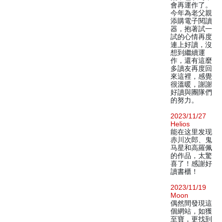
會再運作了。
今年為老父親
添購電子閱讀
器，抱著試一
試的心情再度
連上好讀，沒
想到繼續運
作，還有這麼
多讀友再度回
來這裡，感覺
很溫暖，謝謝
好讀與團隊們
的努力。
2023/11/27
Helios
能在这里发现
赤川次郎、鬼
马星和高羅佩
的作品，太驚
喜了！感謝好
讀書櫃！
2023/11/19
Moon
偶然間發現這
個網站，如獲
至寶，更找到