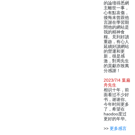
的論壇得悉網
主離世一事，
心有點哀傷，
後悔未曾跟他
言謝在學習期
間他的網站是
我的精神食
糧。見到好讀
重啟，有心人
延續好讀網站
的營運和更
新，很是感
激，對周先生
的貢獻亦致萬
分感謝！
2023/7/4 葉扁
舟先生
相识十年，前
面看过不少好
书，谢谢你。
今年时间更多
了，希望在
haodoo度过
更好的年华。
>>
更多感言