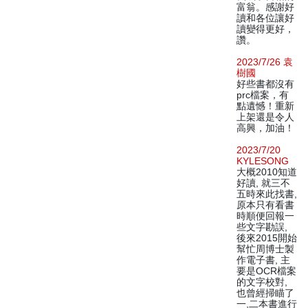
富翁。感謝好
讀和各位讓好
讀變得更好，
讚。
2023/7/26 袁
樹國
好些書都沒有
prc檔案，有
點遺憾！重新
上架還是令人
高興，加油！
2023/7/20
KYLESONG
大概2010知道
好讀, 就三不
五時來此找書,
原本只有看書
時順便回報一
些文字勘誤,
後來2015開始
幫忙周博士製
作電子書, 主
要是OCR檔案
的文字校對,
也曾經掃瞄了
一,二本書進行