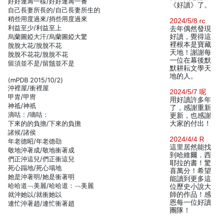
好好運籌一樣/好好運籌一番
《好讀》了。
自己長妻所長的/自己長妻所生的
稍些用度過來/捎些用度過來
2024/5/8 rc
利益至少/利益至上
去年偶然發現
烏蘭圖婭大汗/烏蘭圖婭大驚
好讀，覺得這
裡根本是寶藏
脫脫大花/脫脫不花
天地！謝謝每
脫脫不花花/脫脫不花
一位在幕後默
留須並不是/留鬚並不是
默耕耘文學天
地的人。
(mPDB 2015/10/2)
沖裡屋/衝裡屋
2024/5/7 呢
甲胄/甲冑
用好讀許多年
神祗/神祇
了，感謝重新
滴咕：/嘀咕：
更新，也感謝
下來的的負擔/下來的負擔
大家的付出！
諸候/諸侯
2024/4/4 R
年老德昭/年老德劭
這里居然能找
敬地沖著成/敬地衝著成
到哈維爾．西
們正沖這兒/們正衝這兒
耶拉的書！驚
死心蹋地/死心塌地
喜萬分！希望
她是沖著明/她是衝著明
能讀到更多這
哈哈道﹁美麗/哈哈道：﹁美麗
位歷史小說大
就沖她以/就衝她以
師的作品！感
恩每一位好讀
連忙沖著趙/連忙衝著趙
團隊！