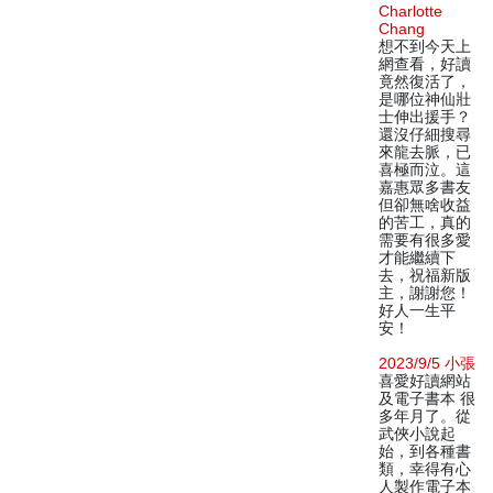
Charlotte
Chang
想不到今天上
網查看，好讀
竟然復活了，
是哪位神仙壯
士伸出援手？
還沒仔細搜尋
來龍去脈，已
喜極而泣。這
嘉惠眾多書友
但卻無啥收益
的苦工，真的
需要有很多愛
才能繼續下
去，祝福新版
主，謝謝您！
好人一生平
安！
2023/9/5 小張
喜愛好讀網站
及電子書本 很
多年月了。從
武俠小說起
始，到各種書
類，幸得有心
人製作電子本