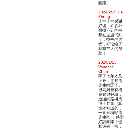
團隊。
2024/2/19 He
Zhong
非常非常感谢
好读，许多外
面找不到的书
都在这里找到
了，找书的过
程，好读给了
我非常大的帮
助！
2024/1/13
Vanessa
Chen
隔了七年才又
上來，才知周
先生離開了。
很高興曾有機
會參與好讀，
透過網路與周
博士共事（真
也才知道的，
一直只稱呼周
先生的)，感謝
好讀團隊！也
和過去一樣，