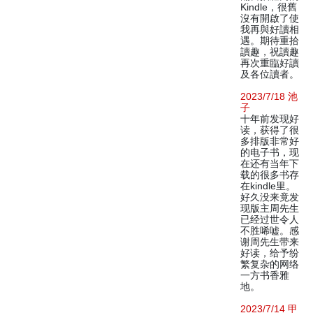
Kindle，很舊
沒有開啟了使
我再與好讀相
遇。期待重拾
讀趣，祝讀趣
再次重臨好讀
及各位讀者。
2023/7/18 池
子
十年前发现好
读，获得了很
多排版非常好
的电子书，现
在还有当年下
载的很多书存
在kindle里。
好久没来竟发
现版主周先生
已经过世令人
不胜唏嘘。感
谢周先生带来
好读，给予纷
繁复杂的网络
一方书香雅
地。
2023/7/14 甲