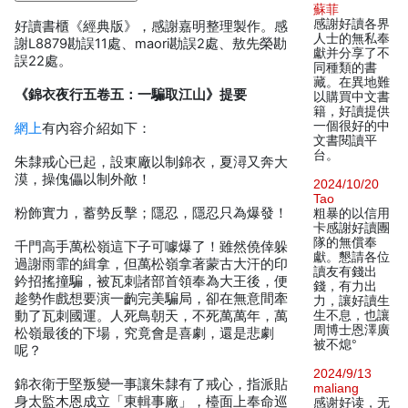
蘇菲
感謝好讀各界
好讀書櫃《經典版》，感謝嘉明整理製作。感
人士的無私奉
謝L8879勘誤11處、maori勘誤2處、敖先榮勘
獻并分享了不
誤22處。
同種類的書
藏。在異地難
《錦衣夜行五卷五：一騙取江山》提要
以購買中文書
籍，好讀提供
一個很好的中
網上
有內容介紹如下：
文書閱讀平
台。
朱隸戒心已起，設東廠以制錦衣，夏潯又奔大
漠，操傀儡以制外敵！
2024/10/20
Tao
粉飾實力，蓄勢反擊；隱忍，隱忍只為爆發！
粗暴的以信用
卡感謝好讀團
隊的無償奉
千門高手萬松嶺這下子可噱爆了！雖然僥倖躲
獻。懇請各位
過謝雨霏的緝拿，但萬松嶺拿著蒙古大汗的印
讀友有錢出
鈐招搖撞騙，被瓦刺諸部首領奉為大王後，便
錢，有力出
趁勢作戲想要演一齣完美騙局，卻在無意間牽
力，讓好讀生
動了瓦刺國運。人死鳥朝天，不死萬萬年，萬
生不息，也讓
周博士恩澤廣
松嶺最後的下場，究竟會是喜劇，還是悲劇
被不熄°
呢？
2024/9/13
錦衣衛于堅叛變一事讓朱隸有了戒心，指派貼
maliang
身太監木恩成立「東輯事廠」，檯面上奉命巡
感谢好读，无