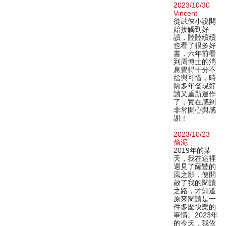
2023/10/30
Vincent
從武俠小說開
始接觸到好
讀，陸陸續續
也看了很多好
書，六年前看
到周博士的消
息覺得十分不
捨與可惜，時
隔多年發現好
讀又重新運作
了，實在感到
非常開心與感
謝！
2023/10/23
偷泥
2019年的某
天，我在這裡
遇見了薩豐的
風之影，便開
啟了我的閱讀
之路，才知道
原來閱讀是一
件多麼快樂的
事情。2023年
的今天，我依