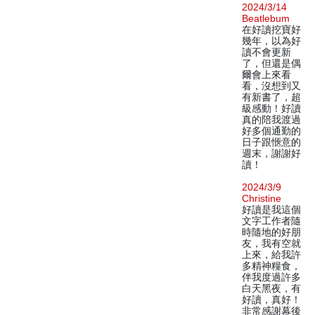
2024/3/14
Beatlebum
在好讀挖寶好
幾年，以為好
讀不會更新
了，但還是偶
爾會上來看
看，沒想到又
有新書了，超
級感動！好讀
真的陪我渡過
好多個通勤的
日子跟愜意的
週末，謝謝好
讀！
2024/3/9
Christine
好讀是我這個
文字工作者隨
時隨地的好朋
友，我有空就
上來，給我許
多精神糧食，
伴我度過許多
白天黑夜，有
好讀，真好！
非常感謝幕後