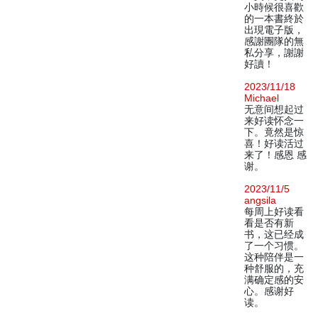
小時候很喜歡
的一本書終於
出現電子版，
感謝團隊的無
私分享，謝謝
好讀！
2023/11/18
Michael
无意间想起过
来好读怀念一
下。竟然是惊
喜！好读活过
来了！感恩 感
谢。
2023/11/5
angsila
每周上好读看
看是否有新
书，这已经成
了一个习惯。
这种陪伴是一
种舒服的，充
满确定感的安
心。感谢好
读。