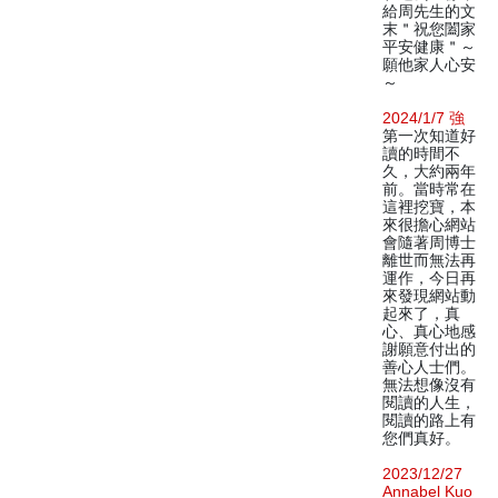
給周先生的文
末＂祝您闔家
平安健康＂～
願他家人心安
～
2024/1/7 強
第一次知道好
讀的時間不
久，大約兩年
前。當時常在
這裡挖寶，本
來很擔心網站
會隨著周博士
離世而無法再
運作，今日再
來發現網站動
起來了，真
心、真心地感
謝願意付出的
善心人士們。
無法想像沒有
閱讀的人生，
閱讀的路上有
您們真好。
2023/12/27
Annabel Kuo