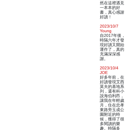
然在這裡遇見
一本本的好
書，真心感謝
好讀！
2023/10/7
Young
自2017年後，
時隔六年才發
現好讀又開始
運作了，真的
充滿深深感
謝。
2023/10/4
JOE
好多年前，在
好讀發現艾西
莫夫的基地系
列，還有科小
說海伯利昂，
讓我在年輕歲
月，住在忠孝
東路旁玉成公
園附近的時
候，獲得了很
多閱讀的樂
趣。時隔多