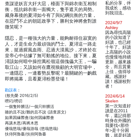
私的分享，伴
查謀逆妖言大奸大惡，檯面下與錦衣衛互相制
我成长，感动
衡，抵抗錦衣衛一面獨大，隻手遮天的局勢。
到我泪流。
藏身幕後的夏潯如今有了與紀綱抗衡的力量，
在惡鬥不止的朝廷政爭下，勝利女神將會對誰
2024/9/7
微笑呢？
Ashley
因為尋找高陽
的小說知道了
隱忍，是一種強大的力量，能夠耐得住寂寞的
好讀，也已經
人，才是生命力最頑強的鬥士。夏潯這一路走
十年了。好讀
來，挺過腥風血雨、忍過大漠風沙，才終於在
上高陽的小說
皇帝心中佔據了無可動搖的地位。接下來，夏
也慢慢地持續
潯該如何暗中操控萬松嶺這個傀儡大王，一騙
更新，越來越
全，而且質量
取江山；又該如何在鷹視狼顧的大明官場中，
上佳，值得珍
一邊隱忍，一邊蓄勢反擊呢？最關鍵的一齣戲
藏。感謝好
即將揭幕，且看夏潯粉墨登場！
讀！感謝校對
者！
勘誤表
：
(敖先榮 2016/2/5)
2024/6/14
嘮叼/嘮叨
Skelen
第一次知道好
一個隻幹髒活/一個只幹髒活
讀是在2011
雖的且不說/難的且不說 (請查原文)
年，還記得那
如果因緣際會/如何因緣際會
時身在外國的
再講木恩/再將木恩
我要找<那些
優哉悠哉/優哉游哉 (悠哉悠哉)
年>是十分困
扶侍阿魯臺/扶持阿魯臺
難，就是好讀