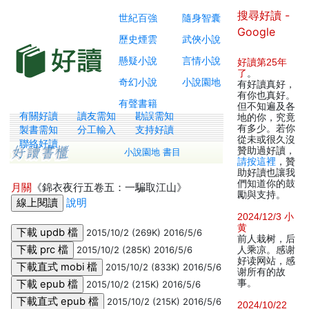
搜尋好讀 -
世紀百強
隨身智囊
Google
歷史煙雲
武俠小說
懸疑小說
言情小說
好讀第25年
了
。
奇幻小說
小說園地
有好讀真好，
有你也真好。
有聲書籍
但不知遍及各
有關好讀
讀友需知
勘誤需知
地的你，究竟
有多少。若你
製書需知
分工輸入
支持好讀
從未或很久沒
聯絡好讀
贊助過好讀，
小說園地 書目
請按這裡
，贊
助好讀也讓我
們知道你的鼓
月關
《錦衣夜行五卷五：一騙取江山》
勵與支持。
說明
2024/12/3 小
黄
2015/10/2 (269K) 2016/5/6
前人栽树，后
2015/10/2 (285K) 2016/5/6
人乘凉。感谢
好读网站，感
2015/10/2 (833K) 2016/5/6
谢所有的故
事。
2015/10/2 (215K) 2016/5/6
2015/10/2 (215K) 2016/5/6
2024/10/22