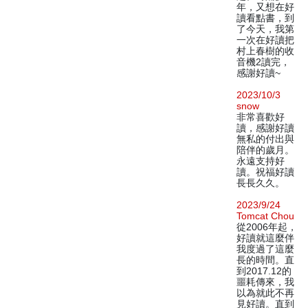
年，又想在好
讀看點書，到
了今天，我第
一次在好讀把
村上春樹的收
音機2讀完，
感謝好讀~
2023/10/3
snow
非常喜歡好
讀，感謝好讀
無私的付出與
陪伴的歲月。
永遠支持好
讀。祝福好讀
長長久久。
2023/9/24
Tomcat Chou
從2006年起，
好讀就這麼伴
我度過了這麼
長的時間。直
到2017.12的
噩耗傳來，我
以為就此不再
見好讀。直到