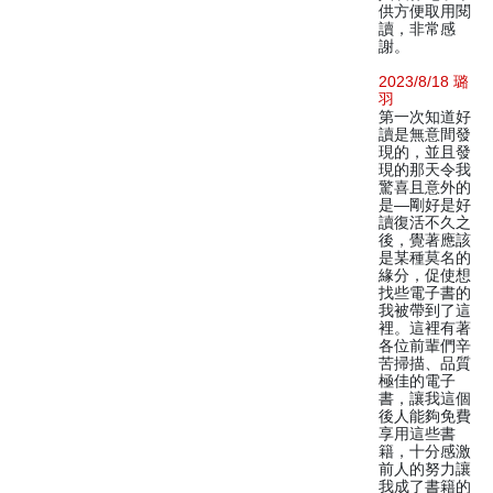
供方便取用閱
讀，非常感
謝。
2023/8/18 璐
羽
第一次知道好
讀是無意間發
現的，並且發
現的那天令我
驚喜且意外的
是—剛好是好
讀復活不久之
後，覺著應該
是某種莫名的
緣分，促使想
找些電子書的
我被帶到了這
裡。這裡有著
各位前輩們辛
苦掃描、品質
極佳的電子
書，讓我這個
後人能夠免費
享用這些書
籍，十分感激
前人的努力讓
我成了書籍的