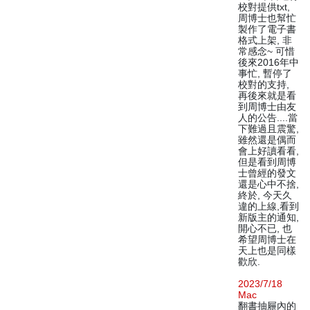
校對提供txt,
周博士也幫忙
製作了電子書
格式上架, 非
常感念~ 可惜
後來2016年中
事忙, 暫停了
校對的支持,
再後來就是看
到周博士由友
人的公告....當
下難過且震驚,
雖然還是偶而
會上好讀看看,
但是看到周博
士曾經的發文
還是心中不捨,
終於, 今天久
違的上線,看到
新版主的通知,
開心不已, 也
希望周博士在
天上也是同樣
歡欣.
2023/7/18
Mac
翻書抽屜內的