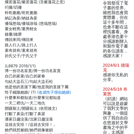
燦若蓮花/粲若蓮花 (舌粲蓮花之意)
令我發現了電
叼擾/叨擾
子書的世界。
幹乾脆脆/乾乾脆脆
雖然我也會買
實體書，但在
納記為妾/納妓為妾
這十多年間，
優哉悠哉/優哉游哉 (悠哉悠哉)
也會不斷在這
重女輕男/重男輕女
裡找書看。身
鐘馨/鐘磬
處香港也要十
傳回來同/傳回來
分感謝創辦人
路人行人/路上行人
和製作電子書
素有就有/素來就有
的各位讀友，
於氏父子/于氏父子
感謝大家！
2024/6/1 德瑞
(L8879 2016/1/1)
克
博一份功名富貴/搏一份功名富貴
感谢你无私的
自己的家著/自己的家眷
分享。
勾結大盜石三/勾結大盜石松
他是他的直接下屬/他是我的直接下屬
2024/5/18 布
性子鐵隨她娘/ (?)
(改成性子很似她娘)
莱恩
什麼事和都知道/什麼事兒都知道
《好讀》網站
一天二裡仇/一天二地仇
可以說是啟蒙
開疆裂土/開疆拓土 (依照後文)
了我對文學的
興趣，一個提
打斷了鼻染/打斷了鼻梁
供了我自由自
潘家日趨沒落/沈家日趨沒落
在悠遊於文學
這就去安排！/這就去安排！」
書海之中的平
她們就想被鎖/她們就像被鎖
台，太感謝