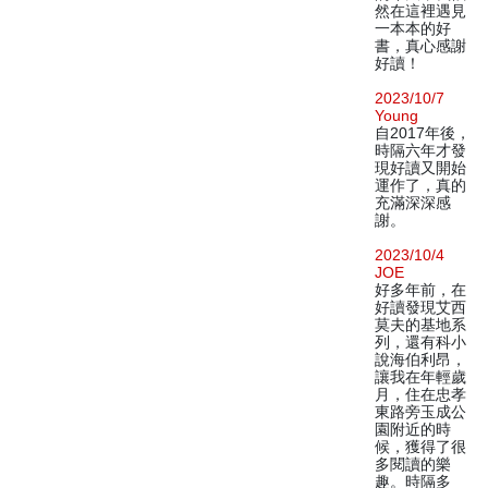
然在這裡遇見
一本本的好
書，真心感謝
好讀！
2023/10/7
Young
自2017年後，
時隔六年才發
現好讀又開始
運作了，真的
充滿深深感
謝。
2023/10/4
JOE
好多年前，在
好讀發現艾西
莫夫的基地系
列，還有科小
說海伯利昂，
讓我在年輕歲
月，住在忠孝
東路旁玉成公
園附近的時
候，獲得了很
多閱讀的樂
趣。時隔多