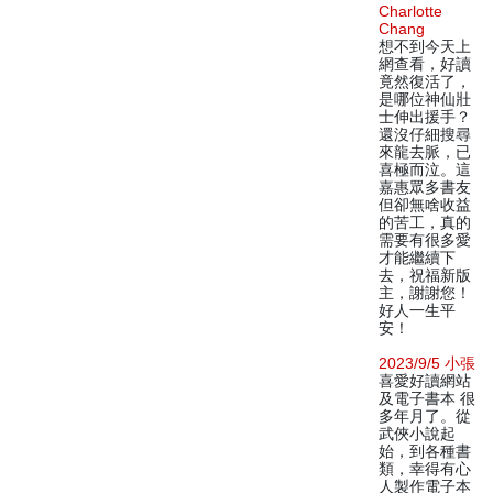
Charlotte
Chang
想不到今天上
網查看，好讀
竟然復活了，
是哪位神仙壯
士伸出援手？
還沒仔細搜尋
來龍去脈，已
喜極而泣。這
嘉惠眾多書友
但卻無啥收益
的苦工，真的
需要有很多愛
才能繼續下
去，祝福新版
主，謝謝您！
好人一生平
安！
2023/9/5 小張
喜愛好讀網站
及電子書本 很
多年月了。從
武俠小說起
始，到各種書
類，幸得有心
人製作電子本