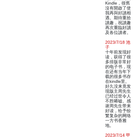
Kindle，很舊
沒有開啟了使
我再與好讀相
遇。期待重拾
讀趣，祝讀趣
再次重臨好讀
及各位讀者。
2023/7/18 池
子
十年前发现好
读，获得了很
多排版非常好
的电子书，现
在还有当年下
载的很多书存
在kindle里。
好久没来竟发
现版主周先生
已经过世令人
不胜唏嘘。感
谢周先生带来
好读，给予纷
繁复杂的网络
一方书香雅
地。
2023/7/14 甲