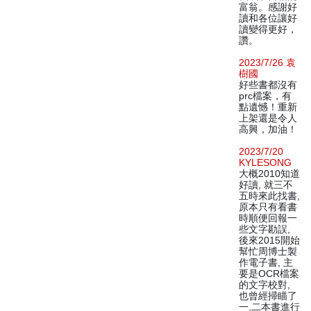
富翁。感謝好
讀和各位讓好
讀變得更好，
讚。
2023/7/26 袁
樹國
好些書都沒有
prc檔案，有
點遺憾！重新
上架還是令人
高興，加油！
2023/7/20
KYLESONG
大概2010知道
好讀, 就三不
五時來此找書,
原本只有看書
時順便回報一
些文字勘誤,
後來2015開始
幫忙周博士製
作電子書, 主
要是OCR檔案
的文字校對,
也曾經掃瞄了
一,二本書進行