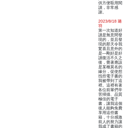
供方便取用閱
讀，非常感
謝。
2023/8/18 璐
羽
第一次知道好
讀是無意間發
現的，並且發
現的那天令我
驚喜且意外的
是—剛好是好
讀復活不久之
後，覺著應該
是某種莫名的
緣分，促使想
找些電子書的
我被帶到了這
裡。這裡有著
各位前輩們辛
苦掃描、品質
極佳的電子
書，讓我這個
後人能夠免費
享用這些書
籍，十分感激
前人的努力讓
我成了書籍的