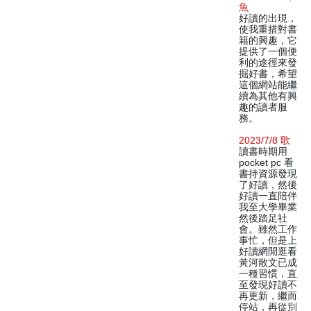
魚
好讀的出現，
使我重措對書
籍的興趣，它
提供了一個便
利的途徑來發
掘好書，希望
這個網站能繼
續為其他有興
趣的讀者服
務。
2023/7/8 歌
讀書時期用
pocket pc 看
書持資源發現
了好讀，然後
好讀一直陪伴
我至大學畢業
然後踏足社
會。雖然工作
事忙，但是上
好讀網閒逛看
黃河散文已成
一種習慣，直
至發現好讀不
再更新，繼而
停站，再從別