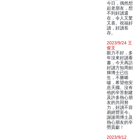
今日，偶然想
起老朋友，想
不到好讀還
在，令人又驚
又喜。祝福好
讀，好讀長
存。
2023/9/24 王
俊文
眼力不好，多
年沒來好讀看
書，今天再訪
好讀方知周劍
輝博士已往
生，不勝唏
噓，希望他安
息天國。沒有
他的辛苦創建
及許多熱心朋
友的共同努
力，好讀不容
易經營至今。
謝謝周博士及
熱心朋友的辛
勞貢獻！
2023/9/12