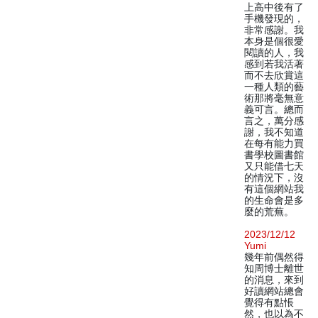
上高中後有了
手機發現的，
非常感謝。我
本身是個很愛
閱讀的人，我
感到若我活著
而不去欣賞這
一種人類的藝
術那將毫無意
義可言。總而
言之，萬分感
謝，我不知道
在每有能力買
書學校圖書館
又只能借七天
的情況下，沒
有這個網站我
的生命會是多
麼的荒蕪。
2023/12/12
Yumi
幾年前偶然得
知周博士離世
的消息，來到
好讀網站總會
覺得有點悵
然，也以為不