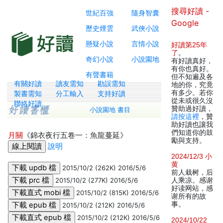
搜尋好讀 -
世紀百強
隨身智囊
Google
歷史煙雲
武俠小說
懸疑小說
言情小說
好讀第25年
了
。
奇幻小說
小說園地
有好讀真好，
有你也真好。
有聲書籍
但不知遍及各
有關好讀
讀友需知
勘誤需知
地的你，究竟
有多少。若你
製書需知
分工輸入
支持好讀
從未或很久沒
聯絡好讀
贊助過好讀，
小說園地 書目
請按這裡
，贊
助好讀也讓我
們知道你的鼓
月關
《錦衣夜行五卷一：魚龍蔓延》
勵與支持。
說明
2024/12/3 小
黄
2015/10/2 (262K) 2016/5/6
前人栽树，后
2015/10/2 (277K) 2016/5/6
人乘凉。感谢
好读网站，感
2015/10/2 (815K) 2016/5/6
谢所有的故
事。
2015/10/2 (212K) 2016/5/6
2015/10/2 (212K) 2016/5/6
2024/10/22