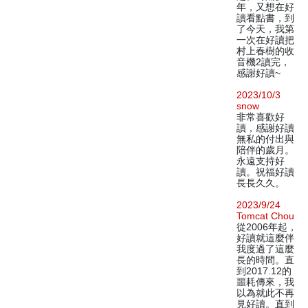
年，又想在好
讀看點書，到
了今天，我第
一次在好讀把
村上春樹的收
音機2讀完，
感謝好讀~
2023/10/3
snow
非常喜歡好
讀，感謝好讀
無私的付出與
陪伴的歲月。
永遠支持好
讀。祝福好讀
長長久久。
2023/9/24
Tomcat Chou
從2006年起，
好讀就這麼伴
我度過了這麼
長的時間。直
到2017.12的
噩耗傳來，我
以為就此不再
見好讀。直到