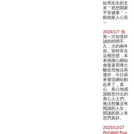
給周先生的文
末＂祝您闔家
平安健康＂～
願他家人心安
～
2024/1/7 強
第一次知道好
讀的時間不
久，大約兩年
前。當時常在
這裡挖寶，本
來很擔心網站
會隨著周博士
離世而無法再
運作，今日再
來發現網站動
起來了，真
心、真心地感
謝願意付出的
善心人士們。
無法想像沒有
閱讀的人生，
閱讀的路上有
您們真好。
2023/12/27
Annabel Kuo