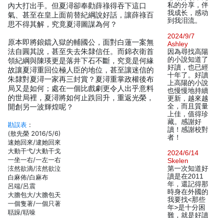
私的分享，伴
內大打出手。但夏潯卻奉勸薛祿得吞下這口
我成长，感动
氣、甚至在皇上面前替紀綱說好話，讓薛祿百
到我泪流。
思不得其解，究竟夏潯圖謀為何？
2024/9/7
原本即將鋃鐺入獄的輔國公，面對白蓮一案無
Ashley
法自圓其說，甚至失去朱隸信任。而錦衣衛首
因為尋找高陽
的小說知道了
領紀綱與陳瑛更是落井下石不斷，究竟是何緣
好讀，也已經
故讓夏潯重回位極人臣的地位，甚至讓迷信的
十年了。好讀
朱隸對夏潯一家再三封賞？夏潯重掌政權後布
上高陽的小說
局又是如何；處在一個比戲劇更令人出乎意料
也慢慢地持續
的世局裡，夏潯將如何止跌回升，重返光榮，
更新，越來越
全，而且質量
開創另一波輝煌呢？
上佳，值得珍
藏。感謝好
勘誤表
：
讀！感謝校對
(敖先榮 2016/5/6)
者！
速她回來/逮她回來
大動干弋/大動干戈
2024/6/14
一坐一右/一左一右
Skelen
泫然欲滴/泫然欲泣
第一次知道好
讀是在2011
白麻佈/白麻布
年，還記得那
呂端/呂震
時身在外國的
大膽包大/大膽包天
我要找<那些
一個隻著/一個只著
年>是十分困
聒躁/聒噪
難，就是好讀