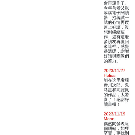
會再運作了。
今年為老父親
添購電子閱讀
器，抱著試一
試的心情再度
連上好讀，沒
想到繼續運
作，還有這麼
多讀友再度回
來這裡，感覺
很溫暖，謝謝
好讀與團隊們
的努力。
2023/11/27
Helios
能在这里发现
赤川次郎、鬼
马星和高羅佩
的作品，太驚
喜了！感謝好
讀書櫃！
2023/11/19
Moon
偶然間發現這
個網站，如獲
至寶，更找到