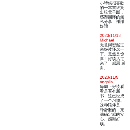
小時候很喜歡
的一本書終於
出現電子版，
感謝團隊的無
私分享，謝謝
好讀！
2023/11/18
Michael
无意间想起过
来好读怀念一
下。竟然是惊
喜！好读活过
来了！感恩 感
谢。
2023/11/5
angsila
每周上好读看
看是否有新
书，这已经成
了一个习惯。
这种陪伴是一
种舒服的，充
满确定感的安
心。感谢好
读。