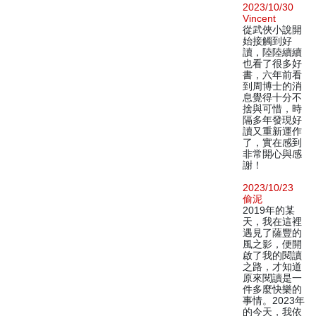
2023/10/30
Vincent
從武俠小說開
始接觸到好
讀，陸陸續續
也看了很多好
書，六年前看
到周博士的消
息覺得十分不
捨與可惜，時
隔多年發現好
讀又重新運作
了，實在感到
非常開心與感
謝！
2023/10/23
偷泥
2019年的某
天，我在這裡
遇見了薩豐的
風之影，便開
啟了我的閱讀
之路，才知道
原來閱讀是一
件多麼快樂的
事情。2023年
的今天，我依