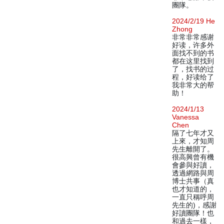
團隊。
2024/2/19 He
Zhong
非常非常感谢
好读，许多外
面找不到的书
都在这里找到
了，找书的过
程，好读给了
我非常大的帮
助！
2024/1/13
Vanessa
Chen
隔了七年才又
上來，才知周
先生離開了。
很高興曾有機
會參與好讀，
透過網路與周
博士共事（真
也才知道的，
一直只稱呼周
先生的)，感謝
好讀團隊！也
和過去一樣，