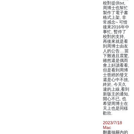
校對提供txt,
周博士也幫忙
製作了電子書
格式上架, 非
常感念~ 可惜
後來2016年中
事忙, 暫停了
校對的支持,
再後來就是看
到周博士由友
人的公告....當
下難過且震驚,
雖然還是偶而
會上好讀看看,
但是看到周博
士曾經的發文
還是心中不捨,
終於, 今天久
違的上線,看到
新版主的通知,
開心不已, 也
希望周博士在
天上也是同樣
歡欣.
2023/7/18
Mac
翻書抽屜內的