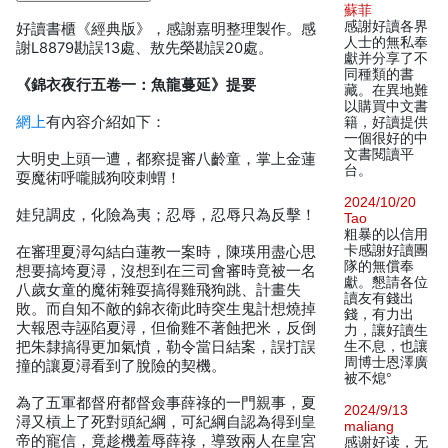
蘇菲
感謝好讀各界
好讀書櫃《經典版》，感謝嘉明整理製作。感
人士的無私奉
謝L8879勘誤13處、敖先榮勘誤20處。
獻并分享了不
同種類的書
《錦衣夜行五卷一：魚龍蔓延》提要
藏。在異地難
以購買中文書
網上
有內容介紹如下：
籍，好讀提供
一個很好的中
文書閱讀平
大明史上頭一遭，都察提審八齡童，掌上金蓮
台。
耍魔術呼嚨賊狗咬刺蝟！
2024/10/20
娃兒調皮，化險為夷；忍辱，忍辱只為反擊！
Tao
粗暴的以信用
卡感謝好讀團
在審理夏潯勾結白蓮教一案時，陳瑛用盡心思
隊的無償奉
想要搞垮夏潯，沒想到在三司會審時竟被一名
獻。懇請各位
八歲女童的魔術雜耍搞得雞飛狗跳、計畫失
讀友有錢出
敗。而自知不敵的錦衣衛此時突生鬼計想燒掉
錢，有力出
大報恩寺誣陷夏潯，但偷雞不著蝕把米，反倒
力，讓好讀生
把朱隸搞得更加氣憤，勒令當日結案，誤打誤
生不息，也讓
周博士恩澤廣
撞的讓夏潯看到了脫險的契機。
被不熄°
為了五軍都督府都督僉事薛祿的一門親事，夏
2024/9/13
潯又槓上了死對頭紀綱，可紀綱自認為得到皇
maliang
帝的寵信，竟趁機羞辱薛祿，導致兩人在皇宮
感谢好读，无