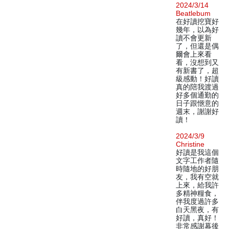
2024/3/14
Beatlebum
在好讀挖寶好
幾年，以為好
讀不會更新
了，但還是偶
爾會上來看
看，沒想到又
有新書了，超
級感動！好讀
真的陪我渡過
好多個通勤的
日子跟愜意的
週末，謝謝好
讀！
2024/3/9
Christine
好讀是我這個
文字工作者隨
時隨地的好朋
友，我有空就
上來，給我許
多精神糧食，
伴我度過許多
白天黑夜，有
好讀，真好！
非常感謝幕後