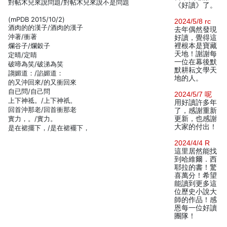
對帖木兒來說問題/對帖木兒來說不是問題
《好讀》了。
(mPDB 2015/10/2)
2024/5/8 rc
酒肉的的漢子/酒肉的漢子
去年偶然發現
沖著/衝著
好讀，覺得這
爛谷子/爛穀子
裡根本是寶藏
天地！謝謝每
定晴/定睛
一位在幕後默
破啼為笑/破涕為笑
默耕耘文學天
謅媚道：/諂媚道：
地的人。
的又沖回來/的又衝回來
自已問/自己問
2024/5/7 呢
上下神祗。/上下神祇。
用好讀許多年
回首沖那老/回首衝那老
了，感謝重新
實力，。/實力。
更新，也感謝
大家的付出！
是在裙擺下，/是在裙襬下，
2024/4/4 R
這里居然能找
到哈維爾．西
耶拉的書！驚
喜萬分！希望
能讀到更多這
位歷史小說大
師的作品！感
恩每一位好讀
團隊！