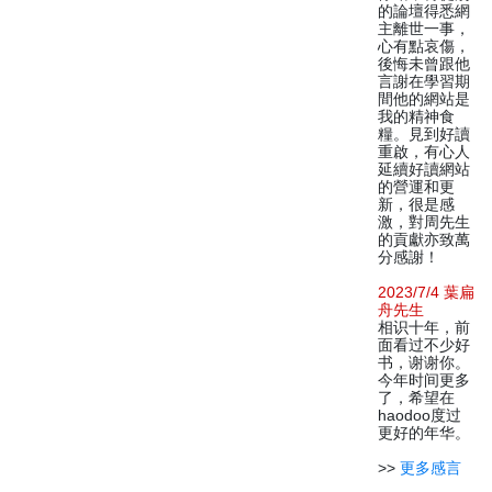
的論壇得悉網
主離世一事，
心有點哀傷，
後悔未曾跟他
言謝在學習期
間他的網站是
我的精神食
糧。見到好讀
重啟，有心人
延續好讀網站
的營運和更
新，很是感
激，對周先生
的貢獻亦致萬
分感謝！
2023/7/4 葉扁
舟先生
相识十年，前
面看过不少好
书，谢谢你。
今年时间更多
了，希望在
haodoo度过
更好的年华。
>>
更多感言