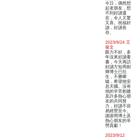
今日，偶然想
起老朋友，想
不到好讀還
在，令人又驚
又喜。祝福好
讀，好讀長
存。
2023/9/24 王
俊文
眼力不好，多
年沒來好讀看
書，今天再訪
好讀方知周劍
輝博士已往
生，不勝唏
噓，希望他安
息天國。沒有
他的辛苦創建
及許多熱心朋
友的共同努
力，好讀不容
易經營至今。
謝謝周博士及
熱心朋友的辛
勞貢獻！
2023/9/12