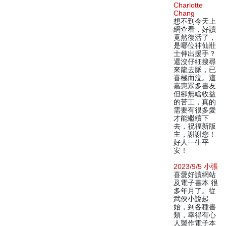
Charlotte
Chang
想不到今天上
網查看，好讀
竟然復活了，
是哪位神仙壯
士伸出援手？
還沒仔細搜尋
來龍去脈，已
喜極而泣。這
嘉惠眾多書友
但卻無啥收益
的苦工，真的
需要有很多愛
才能繼續下
去，祝福新版
主，謝謝您！
好人一生平
安！
2023/9/5 小張
喜愛好讀網站
及電子書本 很
多年月了。從
武俠小說起
始，到各種書
類，幸得有心
人製作電子本