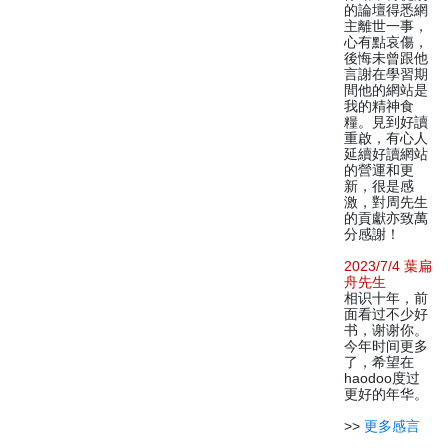
的論壇得悉網
主離世一事，
心有點哀傷，
後悔未曾跟他
言謝在學習期
間他的網站是
我的精神食
糧。見到好讀
重啟，有心人
延續好讀網站
的營運和更
新，很是感
激，對周先生
的貢獻亦致萬
分感謝！
2023/7/4 葉扁
舟先生
相识十年，前
面看过不少好
书，谢谢你。
今年时间更多
了，希望在
haodoo度过
更好的年华。
>>
更多感言