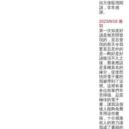
供方便取用閱
讀，非常感
謝。
2023/8/18 璐
羽
第一次知道好
讀是無意間發
現的，並且發
現的那天令我
驚喜且意外的
是—剛好是好
讀復活不久之
後，覺著應該
是某種莫名的
緣分，促使想
找些電子書的
我被帶到了這
裡。這裡有著
各位前輩們辛
苦掃描、品質
極佳的電子
書，讓我這個
後人能夠免費
享用這些書
籍，十分感激
前人的努力讓
我成了書籍的