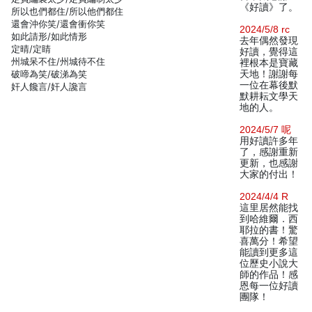
《好讀》了。
所以也們都住/所以他們都住
還會沖你笑/還會衝你笑
2024/5/8 rc
如此請形/如此情形
去年偶然發現
定晴/定睛
好讀，覺得這
州城呆不住/州城待不住
裡根本是寶藏
破啼為笑/破涕為笑
天地！謝謝每
一位在幕後默
奸人饞言/奸人讒言
默耕耘文學天
地的人。
2024/5/7 呢
用好讀許多年
了，感謝重新
更新，也感謝
大家的付出！
2024/4/4 R
這里居然能找
到哈維爾．西
耶拉的書！驚
喜萬分！希望
能讀到更多這
位歷史小說大
師的作品！感
恩每一位好讀
團隊！