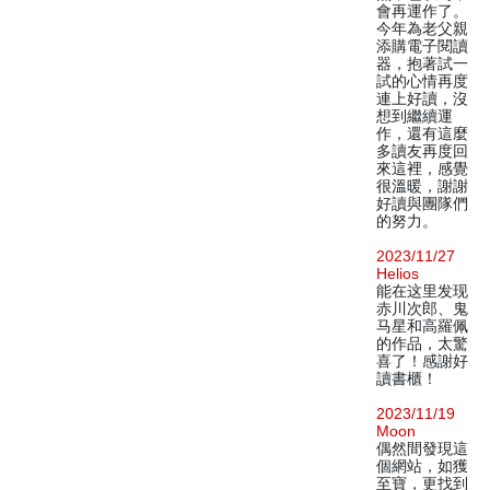
會再運作了。
今年為老父親
添購電子閱讀
器，抱著試一
試的心情再度
連上好讀，沒
想到繼續運
作，還有這麼
多讀友再度回
來這裡，感覺
很溫暖，謝謝
好讀與團隊們
的努力。
2023/11/27
Helios
能在这里发现
赤川次郎、鬼
马星和高羅佩
的作品，太驚
喜了！感謝好
讀書櫃！
2023/11/19
Moon
偶然間發現這
個網站，如獲
至寶，更找到