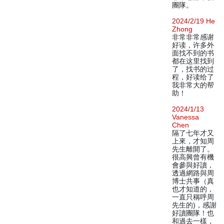
團隊。
2024/2/19 He
Zhong
非常非常感谢
好读，许多外
面找不到的书
都在这里找到
了，找书的过
程，好读给了
我非常大的帮
助！
2024/1/13
Vanessa
Chen
隔了七年才又
上來，才知周
先生離開了。
很高興曾有機
會參與好讀，
透過網路與周
博士共事（真
也才知道的，
一直只稱呼周
先生的)，感謝
好讀團隊！也
和過去一樣，