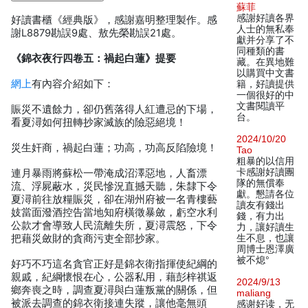
蘇菲
感謝好讀各界
好讀書櫃《經典版》，感謝嘉明整理製作。感
人士的無私奉
謝L8879勘誤9處、敖先榮勘誤21處。
獻并分享了不
同種類的書
《錦衣夜行四卷五：禍起白蓮》提要
藏。在異地難
以購買中文書
網上
有內容介紹如下：
籍，好讀提供
一個很好的中
文書閱讀平
賑災不遺餘力，卻仍舊落得人紅遭忌的下場，
台。
看夏潯如何扭轉抄家滅族的險惡絕境！
2024/10/20
災生奸商，禍起白蓮；功高，功高反陷險境！
Tao
粗暴的以信用
卡感謝好讀團
連月暴雨將蘇松一帶淹成沼澤惡地，人畜漂
隊的無償奉
流、浮屍蔽水，災民慘況直撼天聽，朱隸下令
獻。懇請各位
夏潯前往放糧賑災，卻在湖州府被一名青樓藝
讀友有錢出
妓當面潑酒控告當地知府橫徵暴斂，虧空水利
錢，有力出
公款才會導致人民流離失所，夏潯震怒，下令
力，讓好讀生
把藉災斂財的貪商污吏全部抄家。
生不息，也讓
周博士恩澤廣
被不熄°
好巧不巧這名貪官正好是錦衣衛指揮使紀綱的
親戚，紀綱懷恨在心，公器私用，藉彭梓祺返
2024/9/13
鄉奔喪之時，調查夏潯與白蓮叛黨的關係，但
maliang
被派去調查的錦衣衛接連失蹤，讓他毫無頭
感谢好读，无