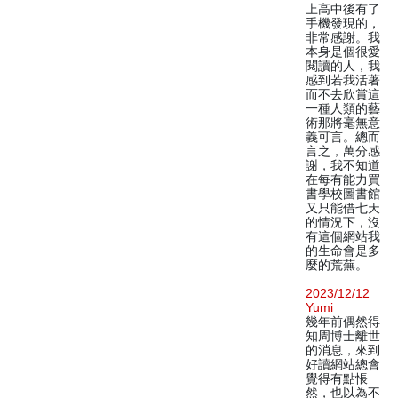
上高中後有了
手機發現的，
非常感謝。我
本身是個很愛
閱讀的人，我
感到若我活著
而不去欣賞這
一種人類的藝
術那將毫無意
義可言。總而
言之，萬分感
謝，我不知道
在每有能力買
書學校圖書館
又只能借七天
的情況下，沒
有這個網站我
的生命會是多
麼的荒蕪。
2023/12/12
Yumi
幾年前偶然得
知周博士離世
的消息，來到
好讀網站總會
覺得有點悵
然，也以為不