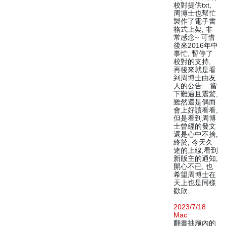
校對提供txt,
周博士也幫忙
製作了電子書
格式上架, 非
常感念~ 可惜
後來2016年中
事忙, 暫停了
校對的支持,
再後來就是看
到周博士由友
人的公告....當
下難過且震驚,
雖然還是偶而
會上好讀看看,
但是看到周博
士曾經的發文
還是心中不捨,
終於, 今天久
違的上線,看到
新版主的通知,
開心不已, 也
希望周博士在
天上也是同樣
歡欣.
2023/7/18
Mac
翻書抽屜內的