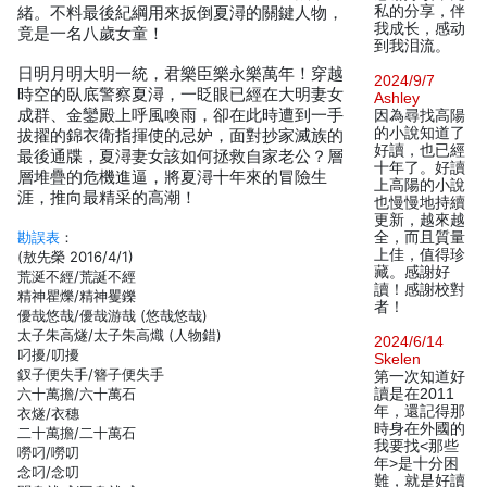
私的分享，伴
緒。不料最後紀綱用來扳倒夏潯的關鍵人物，
我成长，感动
竟是一名八歲女童！
到我泪流。
日明月明大明一統，君樂臣樂永樂萬年！穿越
2024/9/7
時空的臥底警察夏潯，一眨眼已經在大明妻女
Ashley
成群、金鑾殿上呼風喚雨，卻在此時遭到一手
因為尋找高陽
的小說知道了
拔擢的錦衣衛指揮使的忌妒，面對抄家滅族的
好讀，也已經
最後通牒，夏潯妻女該如何拯救自家老公？層
十年了。好讀
層堆疊的危機進逼，將夏潯十年來的冒險生
上高陽的小說
涯，推向最精采的高潮！
也慢慢地持續
更新，越來越
勘誤表
：
全，而且質量
上佳，值得珍
(敖先榮 2016/4/1)
藏。感謝好
荒涎不經/荒誕不經
讀！感謝校對
精神瞿爍/精神矍鑠
者！
優哉悠哉/優哉游哉 (悠哉悠哉)
太子朱高燧/太子朱高熾 (人物錯)
2024/6/14
叼擾/叨擾
Skelen
釵子便失手/簪子便失手
第一次知道好
六十萬擔/六十萬石
讀是在2011
年，還記得那
衣燧/衣穗
時身在外國的
二十萬擔/二十萬石
我要找<那些
嘮叼/嘮叨
年>是十分困
念叼/念叨
難，就是好讀