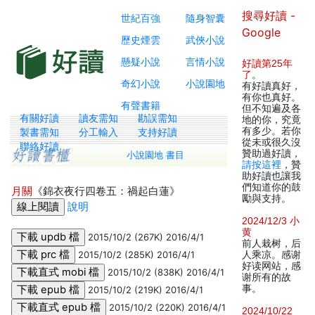
搜尋好讀 -
世紀百強
隨身智囊
Google
歷史煙雲
武俠小說
懸疑小說
言情小說
好讀第25年
了
。
奇幻小說
小說園地
有好讀真好，
有你也真好。
有聲書籍
但不知遍及各
有關好讀
讀友需知
勘誤需知
地的你，究竟
有多少。若你
製書需知
分工輸入
支持好讀
從未或很久沒
聯絡好讀
贊助過好讀，
小說園地 書目
請按這裡
，贊
助好讀也讓我
們知道你的鼓
月關
《錦衣夜行四卷五：禍起白蓮》
勵與支持。
說明
2024/12/3 小
黄
2015/10/2 (267K) 2016/4/1
前人栽树，后
2015/10/2 (285K) 2016/4/1
人乘凉。感谢
好读网站，感
2015/10/2 (838K) 2016/4/1
谢所有的故
事。
2015/10/2 (219K) 2016/4/1
2015/10/2 (220K) 2016/4/1
2024/10/22