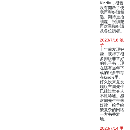
Kindle，很舊
沒有開啟了使
我再與好讀相
遇。期待重拾
讀趣，祝讀趣
再次重臨好讀
及各位讀者。
2023/7/18 池
子
十年前发现好
读，获得了很
多排版非常好
的电子书，现
在还有当年下
载的很多书存
在kindle里。
好久没来竟发
现版主周先生
已经过世令人
不胜唏嘘。感
谢周先生带来
好读，给予纷
繁复杂的网络
一方书香雅
地。
2023/7/14 甲