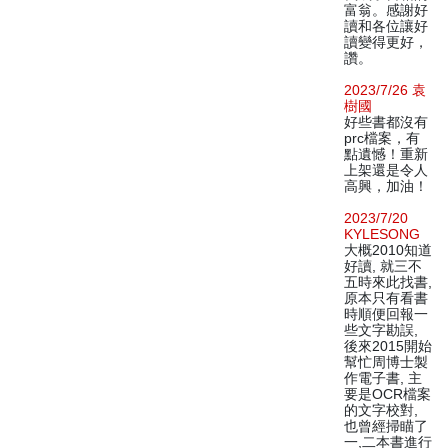
富翁。感謝好
讀和各位讓好
讀變得更好，
讚。
2023/7/26 袁
樹國
好些書都沒有
prc檔案，有
點遺憾！重新
上架還是令人
高興，加油！
2023/7/20
KYLESONG
大概2010知道
好讀, 就三不
五時來此找書,
原本只有看書
時順便回報一
些文字勘誤,
後來2015開始
幫忙周博士製
作電子書, 主
要是OCR檔案
的文字校對,
也曾經掃瞄了
一,二本書進行