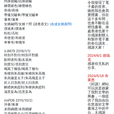
問身就喊/回身就喊
令我發現了電
繪聲緩色/繪聲繪色
子書的世界。
恭祿/薛祿
雖然我也會買
帶蓬兒驢車/帶篷兒驢車
實體書，但在
這十多年間，
蓬車/篷車
也會不斷在這
女婿融問/女婿？問 (請查原文)
(改成女婿責問)
裡找書看。身
僕過來/撲過來
處香港也要十
杜松/石松
分感謝創辦人
布使使/布政使
和製作電子書
卑事等/卑職等
的各位讀友，
感謝大家！
(L8879 2016/1/1)
特別不對付/特別不對眼
2024/6/1 德瑞
點明道性/點名道姓
克
感谢你无私的
則賣兒/否則賣兒
分享。
喝罵了幾張/喝罵了幾句
朱棣與朱高燧/朱棣與朱高熾
2024/5/18 布
朱高燧是太子/朱高熾是太子
莱恩
於人日浩然/於人曰浩然
《好讀》網站
解縉匆匆趕到/朱棣匆匆趕到
可以說是啟蒙
滋意妄為/恣意妄為
了我對文學的
興趣，一個提
(mPDB 2015/10/2)
供了我自由自
沖著/衝著
在悠遊於文學
書海之中的平
未雨綢纓/未雨綢繆
台，太感謝
定員編製太少/定員編制太少