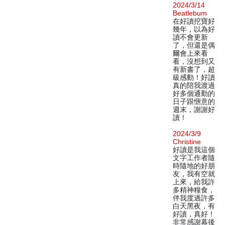
2024/3/14
Beatlebum
在好讀挖寶好
幾年，以為好
讀不會更新
了，但還是偶
爾會上來看
看，沒想到又
有新書了，超
級感動！好讀
真的陪我渡過
好多個通勤的
日子跟愜意的
週末，謝謝好
讀！
2024/3/9
Christine
好讀是我這個
文字工作者隨
時隨地的好朋
友，我有空就
上來，給我許
多精神糧食，
伴我度過許多
白天黑夜，有
好讀，真好！
非常感謝幕後