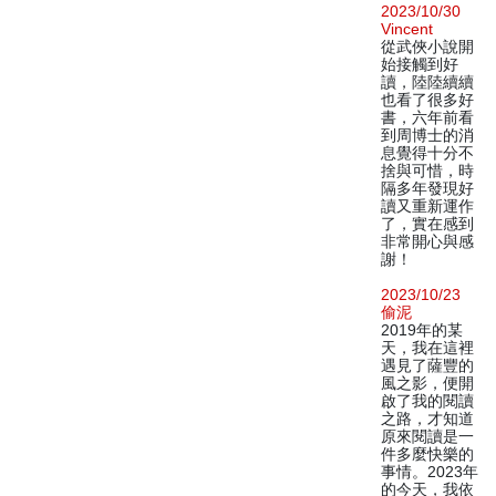
2023/10/30
Vincent
從武俠小說開
始接觸到好
讀，陸陸續續
也看了很多好
書，六年前看
到周博士的消
息覺得十分不
捨與可惜，時
隔多年發現好
讀又重新運作
了，實在感到
非常開心與感
謝！
2023/10/23
偷泥
2019年的某
天，我在這裡
遇見了薩豐的
風之影，便開
啟了我的閱讀
之路，才知道
原來閱讀是一
件多麼快樂的
事情。2023年
的今天，我依