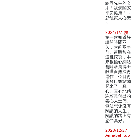
給周先生的文
末＂祝您闔家
平安健康＂～
願他家人心安
～
2024/1/7 強
第一次知道好
讀的時間不
久，大約兩年
前。當時常在
這裡挖寶，本
來很擔心網站
會隨著周博士
離世而無法再
運作，今日再
來發現網站動
起來了，真
心、真心地感
謝願意付出的
善心人士們。
無法想像沒有
閱讀的人生，
閱讀的路上有
您們真好。
2023/12/27
Annabel Kuo