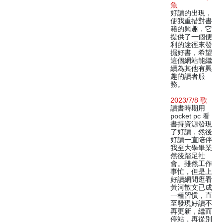
魚
好讀的出現，
使我重措對書
籍的興趣，它
提供了一個便
利的途徑來發
掘好書，希望
這個網站能繼
續為其他有興
趣的讀者服
務。
2023/7/8 歌
讀書時期用
pocket pc 看
書持資源發現
了好讀，然後
好讀一直陪伴
我至大學畢業
然後踏足社
會。雖然工作
事忙，但是上
好讀網閒逛看
黃河散文已成
一種習慣，直
至發現好讀不
再更新，繼而
停站，再從別