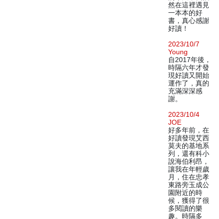
然在這裡遇見
一本本的好
書，真心感謝
好讀！
2023/10/7
Young
自2017年後，
時隔六年才發
現好讀又開始
運作了，真的
充滿深深感
謝。
2023/10/4
JOE
好多年前，在
好讀發現艾西
莫夫的基地系
列，還有科小
說海伯利昂，
讓我在年輕歲
月，住在忠孝
東路旁玉成公
園附近的時
候，獲得了很
多閱讀的樂
趣。時隔多