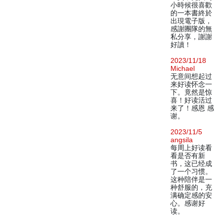
小時候很喜歡
的一本書終於
出現電子版，
感謝團隊的無
私分享，謝謝
好讀！
2023/11/18
Michael
无意间想起过
来好读怀念一
下。竟然是惊
喜！好读活过
来了！感恩 感
谢。
2023/11/5
angsila
每周上好读看
看是否有新
书，这已经成
了一个习惯。
这种陪伴是一
种舒服的，充
满确定感的安
心。感谢好
读。