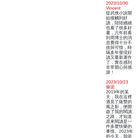
2023/10/30
Vincent
從武俠小說開
始接觸到好
讀，陸陸續續
也看了很多好
書，六年前看
到周博士的消
息覺得十分不
捨與可惜，時
隔多年發現好
讀又重新運作
了，實在感到
非常開心與感
謝！
2023/10/23
偷泥
2019年的某
天，我在這裡
遇見了薩豐的
風之影，便開
啟了我的閱讀
之路，才知道
原來閱讀是一
件多麼快樂的
事情。2023年
的今天，我依