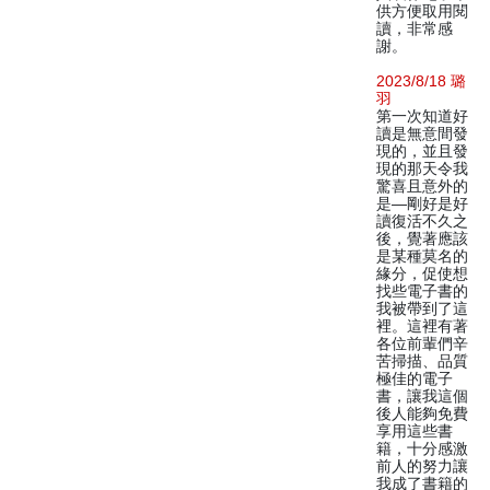
供方便取用閱
讀，非常感
謝。
2023/8/18 璐
羽
第一次知道好
讀是無意間發
現的，並且發
現的那天令我
驚喜且意外的
是—剛好是好
讀復活不久之
後，覺著應該
是某種莫名的
緣分，促使想
找些電子書的
我被帶到了這
裡。這裡有著
各位前輩們辛
苦掃描、品質
極佳的電子
書，讓我這個
後人能夠免費
享用這些書
籍，十分感激
前人的努力讓
我成了書籍的