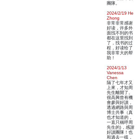
團隊。
2024/2/19 He
Zhong
非常非常感谢
好读，许多外
面找不到的书
都在这里找到
了，找书的过
程，好读给了
我非常大的帮
助！
2024/1/13
Vanessa
Chen
隔了七年才又
上來，才知周
先生離開了。
很高興曾有機
會參與好讀，
透過網路與周
博士共事（真
也才知道的，
一直只稱呼周
先生的)，感謝
好讀團隊！也
和過去一樣，