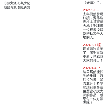
《好讀》了。
心無旁鶩/心無旁騖
朝庭再無/朝廷再無
2024/5/8 rc
去年偶然發現
好讀，覺得這
裡根本是寶藏
天地！謝謝每
一位在幕後默
默耕耘文學天
地的人。
2024/5/7 呢
用好讀許多年
了，感謝重新
更新，也感謝
大家的付出！
2024/4/4 R
這里居然能找
到哈維爾．西
耶拉的書！驚
喜萬分！希望
能讀到更多這
位歷史小說大
師的作品！感
恩每一位好讀
團隊！