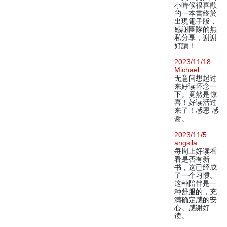
小時候很喜歡
的一本書終於
出現電子版，
感謝團隊的無
私分享，謝謝
好讀！
2023/11/18
Michael
无意间想起过
来好读怀念一
下。竟然是惊
喜！好读活过
来了！感恩 感
谢。
2023/11/5
angsila
每周上好读看
看是否有新
书，这已经成
了一个习惯。
这种陪伴是一
种舒服的，充
满确定感的安
心。感谢好
读。