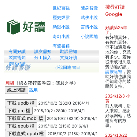
搜尋好讀 -
世紀百強
隨身智囊
Google
歷史煙雲
武俠小說
懸疑小說
言情小說
好讀第25年
了
。
奇幻小說
小說園地
有好讀真好，
有你也真好。
有聲書籍
但不知遍及各
有關好讀
讀友需知
勘誤需知
地的你，究竟
有多少。若你
製書需知
分工輸入
支持好讀
從未或很久沒
聯絡好讀
贊助過好讀，
小說園地 書目
請按這裡
，贊
助好讀也讓我
們知道你的鼓
月關
《錦衣夜行四卷四：儲君之爭》
勵與支持。
說明
2024/12/3 小
黄
2015/10/2 (262K) 2016/4/1
前人栽树，后
2015/10/2 (280K) 2016/4/1
人乘凉。感谢
好读网站，感
2015/10/2 (824K) 2016/4/1
谢所有的故
事。
2015/10/2 (215K) 2016/4/1
2015/10/2 (215K) 2016/4/1
2024/10/22