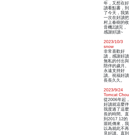
年，又想在好
讀看點書，到
了今天，我第
一次在好讀把
村上春樹的收
音機2讀完，
感謝好讀~
2023/10/3
snow
非常喜歡好
讀，感謝好讀
無私的付出與
陪伴的歲月。
永遠支持好
讀。祝福好讀
長長久久。
2023/9/24
Tomcat Chou
從2006年起，
好讀就這麼伴
我度過了這麼
長的時間。直
到2017.12的
噩耗傳來，我
以為就此不再
見好讀。直到