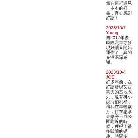
然在這裡遇見
一本本的好
書，真心感謝
好讀！
2023/10/7
Young
自2017年後，
時隔六年才發
現好讀又開始
運作了，真的
充滿深深感
謝。
2023/10/4
JOE
好多年前，在
好讀發現艾西
莫夫的基地系
列，還有科小
說海伯利昂，
讓我在年輕歲
月，住在忠孝
東路旁玉成公
園附近的時
候，獲得了很
多閱讀的樂
趣。時隔多