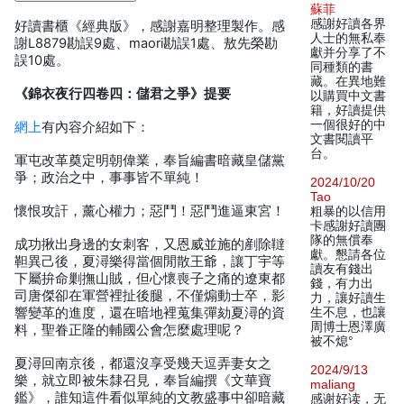
蘇菲
感謝好讀各界
好讀書櫃《經典版》，感謝嘉明整理製作。感
人士的無私奉
謝L8879勘誤9處、maori勘誤1處、敖先榮勘
獻并分享了不
誤10處。
同種類的書
藏。在異地難
《錦衣夜行四卷四：儲君之爭》提要
以購買中文書
籍，好讀提供
一個很好的中
網上
有內容介紹如下：
文書閱讀平
台。
軍屯改革奠定明朝偉業，奉旨編書暗藏皇儲黨
爭；政治之中，事事皆不單純！
2024/10/20
Tao
懷恨攻訐，薰心權力；惡鬥！惡鬥進逼東宮！
粗暴的以信用
卡感謝好讀團
隊的無償奉
成功揪出身邊的女刺客，又恩威並施的剷除韃
獻。懇請各位
靼異己後，夏潯樂得當個閒散王爺，讓丁宇等
讀友有錢出
下屬拚命剿撫山賊，但心懷喪子之痛的遼東都
錢，有力出
司唐傑卻在軍營裡扯後腿，不僅煽動士卒，影
力，讓好讀生
響變革的進度，還在暗地裡蒐集彈劾夏潯的資
生不息，也讓
周博士恩澤廣
料，聖眷正隆的輔國公會怎麼處理呢？
被不熄°
夏潯回南京後，都還沒享受幾天逗弄妻女之
2024/9/13
樂，就立即被朱隸召見，奉旨編撰《文華寶
maliang
鑑》，誰知這件看似單純的文教盛事中卻暗藏
感谢好读，无