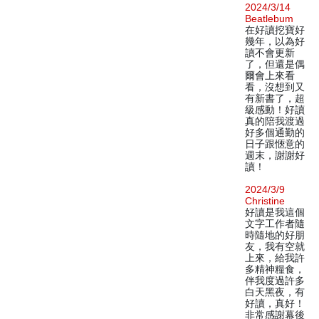
2024/3/14
Beatlebum
在好讀挖寶好
幾年，以為好
讀不會更新
了，但還是偶
爾會上來看
看，沒想到又
有新書了，超
級感動！好讀
真的陪我渡過
好多個通勤的
日子跟愜意的
週末，謝謝好
讀！
2024/3/9
Christine
好讀是我這個
文字工作者隨
時隨地的好朋
友，我有空就
上來，給我許
多精神糧食，
伴我度過許多
白天黑夜，有
好讀，真好！
非常感謝幕後