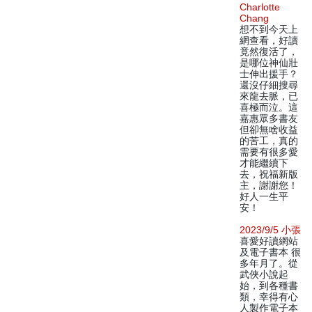
Charlotte
Chang
想不到今天上
網查看，好讀
竟然復活了，
是哪位神仙壯
士伸出援手？
還沒仔細搜尋
來龍去脈，已
喜極而泣。這
嘉惠眾多書友
但卻無啥收益
的苦工，真的
需要有很多愛
才能繼續下
去，祝福新版
主，謝謝您！
好人一生平
安！
2023/9/5 小張
喜愛好讀網站
及電子書本 很
多年月了。從
武俠小說起
始，到各種書
類，幸得有心
人製作電子本