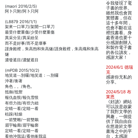
令我發現了電
(maori 2016/2/5)
子書的世界。
阿卜只附/阿卜只阿
雖然我也會買
實體書，但在
(L8879 2016/1/1)
這十多年間，
架來一口單刀/架開一口單刀
也會不斷在這
最受什麼重傷/少受什麼重傷
裡找書看。身
異采分呈/異采紛呈
處香港也要十
分感謝創辦人
而不是好事/而不是壞事
和製作電子書
謹身殿裡，朱高煦和朱高燧/謹身殿裡，朱高熾和朱高
的各位讀友，
燧
感謝大家！
濃發遮目/濃髮遮目
2024/6/1 德瑞
(mPDB 2015/10/2)
克
地笑道﹁別囉/地笑道：﹁別囉
感谢你无私的
沖著/衝著
分享。
角色，。/角色。
抵御/抵禦
2024/5/18 布
莱恩
報仇血恨/報仇雪恨
《好讀》網站
有些力拙/有些力絀
可以說是啟蒙
定晴一看/定睛一看
了我對文學的
枯躁/枯燥
興趣，一個提
一箭雙雕/一箭雙鵰
供了我自由自
眉宇輪廊/眉宇輪廓
在悠遊於文學
定晴一看/定睛一看
書海之中的平
看他沖我這/看他衝我這
台，太感謝