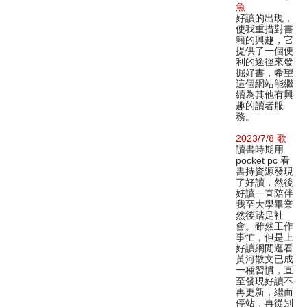
魚
好讀的出現，
使我重措對書
籍的興趣，它
提供了一個便
利的途徑來發
掘好書，希望
這個網站能繼
續為其他有興
趣的讀者服
務。
2023/7/8 歌
讀書時期用
pocket pc 看
書持資源發現
了好讀，然後
好讀一直陪伴
我至大學畢業
然後踏足社
會。雖然工作
事忙，但是上
好讀網閒逛看
黃河散文已成
一種習慣，直
至發現好讀不
再更新，繼而
停站，再從別