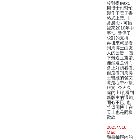
校對提供txt,
周博士也幫忙
製作了電子書
格式上架, 非
常感念~ 可惜
後來2016年中
事忙, 暫停了
校對的支持,
再後來就是看
到周博士由友
人的公告....當
下難過且震驚,
雖然還是偶而
會上好讀看看,
但是看到周博
士曾經的發文
還是心中不捨,
終於, 今天久
違的上線,看到
新版主的通知,
開心不已, 也
希望周博士在
天上也是同樣
歡欣.
2023/7/18
Mac
翻書抽屜內的