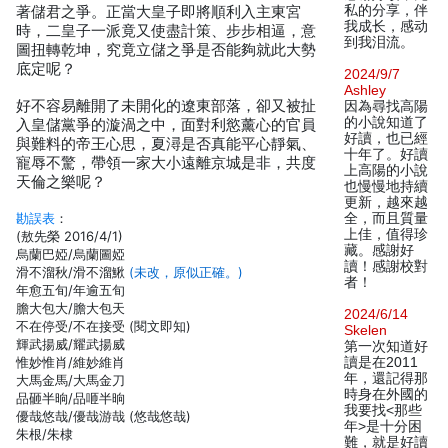
私的分享，伴
著儲君之爭。正當大皇子即將順利入主東宮
我成长，感动
時，二皇子一派竟又使盡計策、步步相逼，意
到我泪流。
圖扭轉乾坤，究竟立儲之爭是否能夠就此大勢
底定呢？
2024/9/7
Ashley
好不容易離開了未開化的遼東部落，卻又被扯
因為尋找高陽
的小說知道了
入皇儲黨爭的漩渦之中，面對利慾薰心的官員
好讀，也已經
與難料的帝王心思，夏潯是否真能平心靜氣、
十年了。好讀
寵辱不驚，帶領一家大小遠離京城是非，共度
上高陽的小說
天倫之樂呢？
也慢慢地持續
更新，越來越
勘誤表
：
全，而且質量
上佳，值得珍
(敖先榮 2016/4/1)
藏。感謝好
烏蘭巴婭/烏蘭圖婭
讀！感謝校對
滑不溜秋/滑不溜鰍
(未改，原似正確。)
者！
年愈五旬/年逾五旬
膽大包大/膽大包天
2024/6/14
不在停受/不在接受 (閱文即知)
Skelen
輝武揚威/耀武揚威
第一次知道好
惟妙惟肖/維妙維肖
讀是在2011
年，還記得那
大馬金馬/大馬金刀
時身在外國的
品砸半晌/品咂半晌
我要找<那些
優哉悠哉/優哉游哉 (悠哉悠哉)
年>是十分困
朱根/朱棣
難，就是好讀