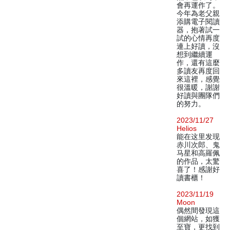
會再運作了。
今年為老父親
添購電子閱讀
器，抱著試一
試的心情再度
連上好讀，沒
想到繼續運
作，還有這麼
多讀友再度回
來這裡，感覺
很溫暖，謝謝
好讀與團隊們
的努力。
2023/11/27
Helios
能在这里发现
赤川次郎、鬼
马星和高羅佩
的作品，太驚
喜了！感謝好
讀書櫃！
2023/11/19
Moon
偶然間發現這
個網站，如獲
至寶，更找到