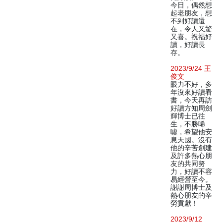
今日，偶然想
起老朋友，想
不到好讀還
在，令人又驚
又喜。祝福好
讀，好讀長
存。
2023/9/24 王
俊文
眼力不好，多
年沒來好讀看
書，今天再訪
好讀方知周劍
輝博士已往
生，不勝唏
噓，希望他安
息天國。沒有
他的辛苦創建
及許多熱心朋
友的共同努
力，好讀不容
易經營至今。
謝謝周博士及
熱心朋友的辛
勞貢獻！
2023/9/12