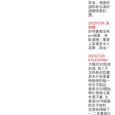
富翁。感謝好
讀和各位讓好
讀變得更好，
讚。
2023/7/26 袁
樹國
好些書都沒有
prc檔案，有
點遺憾！重新
上架還是令人
高興，加油！
2023/7/20
KYLESONG
大概2010知道
好讀, 就三不
五時來此找書,
原本只有看書
時順便回報一
些文字勘誤,
後來2015開始
幫忙周博士製
作電子書, 主
要是OCR檔案
的文字校對,
也曾經掃瞄了
一,二本書進行