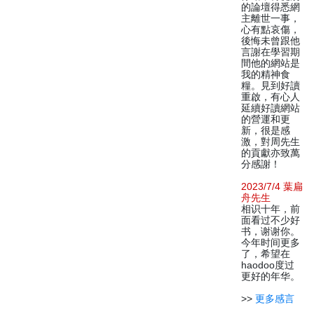
的論壇得悉網
主離世一事，
心有點哀傷，
後悔未曾跟他
言謝在學習期
間他的網站是
我的精神食
糧。見到好讀
重啟，有心人
延續好讀網站
的營運和更
新，很是感
激，對周先生
的貢獻亦致萬
分感謝！
2023/7/4 葉扁
舟先生
相识十年，前
面看过不少好
书，谢谢你。
今年时间更多
了，希望在
haodoo度过
更好的年华。
>>
更多感言