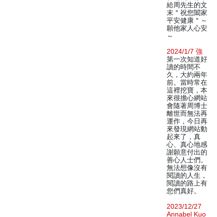
給周先生的文
末＂祝您闔家
平安健康＂～
願他家人心安
～
2024/1/7 強
第一次知道好
讀的時間不
久，大約兩年
前。當時常在
這裡挖寶，本
來很擔心網站
會隨著周博士
離世而無法再
運作，今日再
來發現網站動
起來了，真
心、真心地感
謝願意付出的
善心人士們。
無法想像沒有
閱讀的人生，
閱讀的路上有
您們真好。
2023/12/27
Annabel Kuo