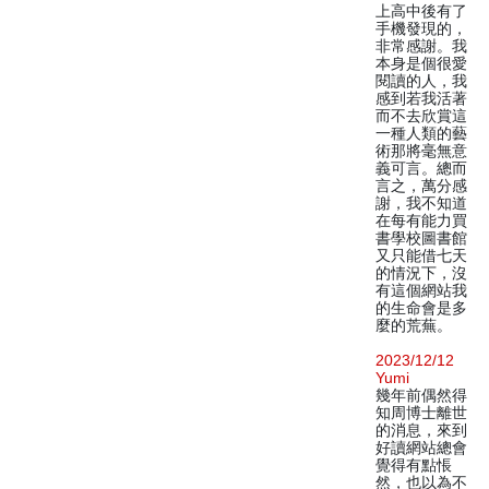
上高中後有了
手機發現的，
非常感謝。我
本身是個很愛
閱讀的人，我
感到若我活著
而不去欣賞這
一種人類的藝
術那將毫無意
義可言。總而
言之，萬分感
謝，我不知道
在每有能力買
書學校圖書館
又只能借七天
的情況下，沒
有這個網站我
的生命會是多
麼的荒蕪。
2023/12/12
Yumi
幾年前偶然得
知周博士離世
的消息，來到
好讀網站總會
覺得有點悵
然，也以為不