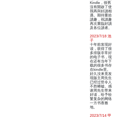
Kindle，很舊
沒有開啟了使
我再與好讀相
遇。期待重拾
讀趣，祝讀趣
再次重臨好讀
及各位讀者。
2023/7/18 池
子
十年前发现好
读，获得了很
多排版非常好
的电子书，现
在还有当年下
载的很多书存
在kindle里。
好久没来竟发
现版主周先生
已经过世令人
不胜唏嘘。感
谢周先生带来
好读，给予纷
繁复杂的网络
一方书香雅
地。
2023/7/14 甲