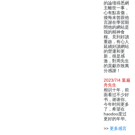
的論壇得悉網
主離世一事，
心有點哀傷，
後悔未曾跟他
言謝在學習期
間他的網站是
我的精神食
糧。見到好讀
重啟，有心人
延續好讀網站
的營運和更
新，很是感
激，對周先生
的貢獻亦致萬
分感謝！
2023/7/4 葉扁
舟先生
相识十年，前
面看过不少好
书，谢谢你。
今年时间更多
了，希望在
haodoo度过
更好的年华。
>>
更多感言