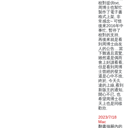
校對提供txt,
周博士也幫忙
製作了電子書
格式上架, 非
常感念~ 可惜
後來2016年中
事忙, 暫停了
校對的支持,
再後來就是看
到周博士由友
人的公告....當
下難過且震驚,
雖然還是偶而
會上好讀看看,
但是看到周博
士曾經的發文
還是心中不捨,
終於, 今天久
違的上線,看到
新版主的通知,
開心不已, 也
希望周博士在
天上也是同樣
歡欣.
2023/7/18
Mac
翻書抽屜內的