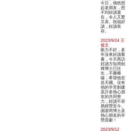
今日，偶然想
起老朋友，想
不到好讀還
在，令人又驚
又喜。祝福好
讀，好讀長
存。
2023/9/24 王
俊文
眼力不好，多
年沒來好讀看
書，今天再訪
好讀方知周劍
輝博士已往
生，不勝唏
噓，希望他安
息天國。沒有
他的辛苦創建
及許多熱心朋
友的共同努
力，好讀不容
易經營至今。
謝謝周博士及
熱心朋友的辛
勞貢獻！
2023/9/12