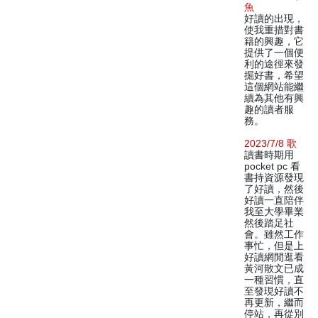
魚
好讀的出現，
使我重措對書
籍的興趣，它
提供了一個便
利的途徑來發
掘好書，希望
這個網站能繼
續為其他有興
趣的讀者服
務。
2023/7/8 歌
讀書時期用
pocket pc 看
書持資源發現
了好讀，然後
好讀一直陪伴
我至大學畢業
然後踏足社
會。雖然工作
事忙，但是上
好讀網閒逛看
黃河散文已成
一種習慣，直
至發現好讀不
再更新，繼而
停站，再從別