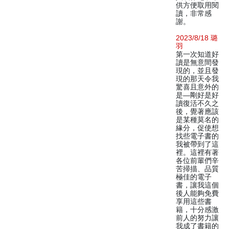
供方便取用閱
讀，非常感
謝。
2023/8/18 璐
羽
第一次知道好
讀是無意間發
現的，並且發
現的那天令我
驚喜且意外的
是—剛好是好
讀復活不久之
後，覺著應該
是某種莫名的
緣分，促使想
找些電子書的
我被帶到了這
裡。這裡有著
各位前輩們辛
苦掃描、品質
極佳的電子
書，讓我這個
後人能夠免費
享用這些書
籍，十分感激
前人的努力讓
我成了書籍的