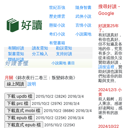
搜尋好讀 -
世紀百強
隨身智囊
Google
歷史煙雲
武俠小說
懸疑小說
言情小說
好讀第25年
了
。
奇幻小說
小說園地
有好讀真好，
有你也真好。
有聲書籍
但不知遍及各
有關好讀
讀友需知
勘誤需知
地的你，究竟
有多少。若你
製書需知
分工輸入
支持好讀
從未或很久沒
聯絡好讀
贊助過好讀，
小說園地 書目
請按這裡
，贊
助好讀也讓我
們知道你的鼓
月關
《錦衣夜行二卷三：叛變錦衣衛》
勵與支持。
說明
2024/12/3 小
黄
2015/10/2 (282K) 2016/3/4
前人栽树，后
2015/10/2 (297K) 2016/3/4
人乘凉。感谢
好读网站，感
2015/10/2 (868K) 2016/3/4
谢所有的故
事。
2015/10/2 (225K) 2016/3/4
2015/10/2 (225K)
2024/10/22