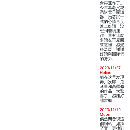
會再運作了。
今年為老父親
添購電子閱讀
器，抱著試一
試的心情再度
連上好讀，沒
想到繼續運
作，還有這麼
多讀友再度回
來這裡，感覺
很溫暖，謝謝
好讀與團隊們
的努力。
2023/11/27
Helios
能在这里发现
赤川次郎、鬼
马星和高羅佩
的作品，太驚
喜了！感謝好
讀書櫃！
2023/11/19
Moon
偶然間發現這
個網站，如獲
至寶，更找到