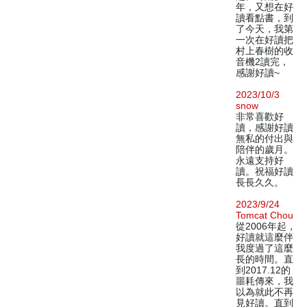
年，又想在好
讀看點書，到
了今天，我第
一次在好讀把
村上春樹的收
音機2讀完，
感謝好讀~
2023/10/3
snow
非常喜歡好
讀，感謝好讀
無私的付出與
陪伴的歲月。
永遠支持好
讀。祝福好讀
長長久久。
2023/9/24
Tomcat Chou
從2006年起，
好讀就這麼伴
我度過了這麼
長的時間。直
到2017.12的
噩耗傳來，我
以為就此不再
見好讀。直到