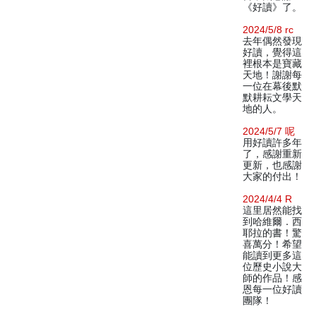
《好讀》了。
2024/5/8 rc
去年偶然發現
好讀，覺得這
裡根本是寶藏
天地！謝謝每
一位在幕後默
默耕耘文學天
地的人。
2024/5/7 呢
用好讀許多年
了，感謝重新
更新，也感謝
大家的付出！
2024/4/4 R
這里居然能找
到哈維爾．西
耶拉的書！驚
喜萬分！希望
能讀到更多這
位歷史小說大
師的作品！感
恩每一位好讀
團隊！