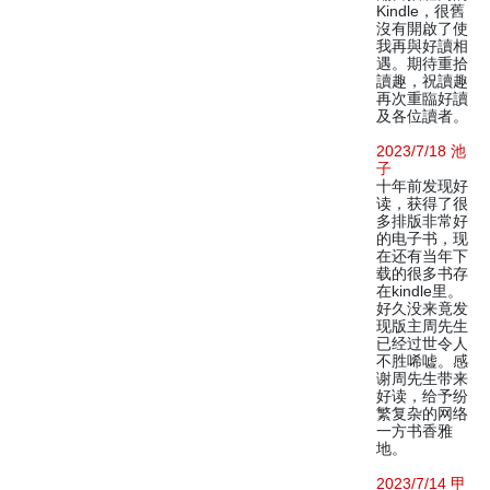
Kindle，很舊
沒有開啟了使
我再與好讀相
遇。期待重拾
讀趣，祝讀趣
再次重臨好讀
及各位讀者。
2023/7/18 池
子
十年前发现好
读，获得了很
多排版非常好
的电子书，现
在还有当年下
载的很多书存
在kindle里。
好久没来竟发
现版主周先生
已经过世令人
不胜唏嘘。感
谢周先生带来
好读，给予纷
繁复杂的网络
一方书香雅
地。
2023/7/14 甲