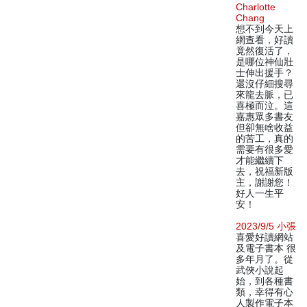
Charlotte
Chang
想不到今天上
網查看，好讀
竟然復活了，
是哪位神仙壯
士伸出援手？
還沒仔細搜尋
來龍去脈，已
喜極而泣。這
嘉惠眾多書友
但卻無啥收益
的苦工，真的
需要有很多愛
才能繼續下
去，祝福新版
主，謝謝您！
好人一生平
安！
2023/9/5 小張
喜愛好讀網站
及電子書本 很
多年月了。從
武俠小說起
始，到各種書
類，幸得有心
人製作電子本