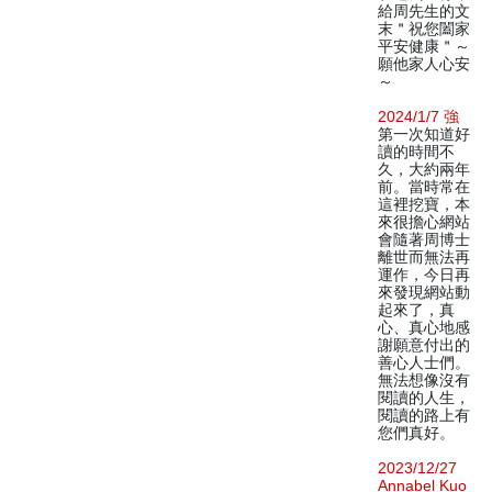
給周先生的文
末＂祝您闔家
平安健康＂～
願他家人心安
～
2024/1/7 強
第一次知道好
讀的時間不
久，大約兩年
前。當時常在
這裡挖寶，本
來很擔心網站
會隨著周博士
離世而無法再
運作，今日再
來發現網站動
起來了，真
心、真心地感
謝願意付出的
善心人士們。
無法想像沒有
閱讀的人生，
閱讀的路上有
您們真好。
2023/12/27
Annabel Kuo