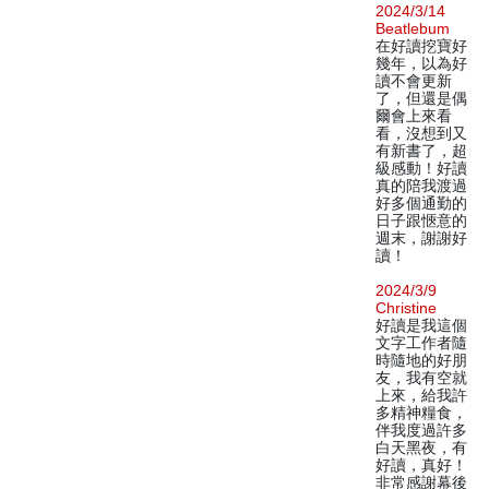
2024/3/14
Beatlebum
在好讀挖寶好
幾年，以為好
讀不會更新
了，但還是偶
爾會上來看
看，沒想到又
有新書了，超
級感動！好讀
真的陪我渡過
好多個通勤的
日子跟愜意的
週末，謝謝好
讀！
2024/3/9
Christine
好讀是我這個
文字工作者隨
時隨地的好朋
友，我有空就
上來，給我許
多精神糧食，
伴我度過許多
白天黑夜，有
好讀，真好！
非常感謝幕後