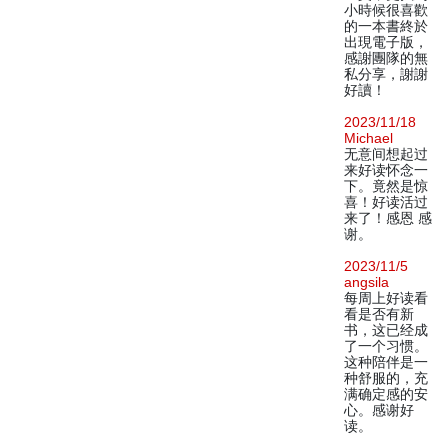
小時候很喜歡
的一本書終於
出現電子版，
感謝團隊的無
私分享，謝謝
好讀！
2023/11/18
Michael
无意间想起过
来好读怀念一
下。竟然是惊
喜！好读活过
来了！感恩 感
谢。
2023/11/5
angsila
每周上好读看
看是否有新
书，这已经成
了一个习惯。
这种陪伴是一
种舒服的，充
满确定感的安
心。感谢好
读。