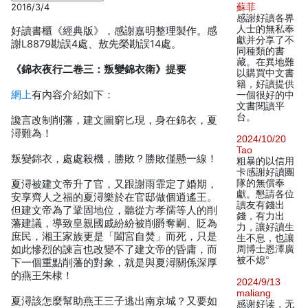
2016/3/4
蘇菲
感謝好讀各界
人士的無私奉
好讀書櫃《經典版》，感謝嘉明整理製作。感
獻并分享了不
謝L8879勘誤4處、敖先榮勘誤14處。
同種類的書
藏。在異地難
《錦衣夜行二卷三：叛變錦衣衛》提要
以購買中文書
籍，好讀提供
網上
有內容介紹如下：
一個很好的中
文書閱讀平
台。
讒言改制削藩，建文圖窮匕現，身在錦衣，夏
潯難為！
2024/10/20
Tao
叛變錦衣，處處殺機，勝敗？勝敗僅懸一線！
粗暴的以信用
卡感謝好讀團
隊的無償奉
夏潯被建文帝升了官，又跟謝雨霏定了婚期，
獻。懇請各位
安享齊人之福的夏潯樂於在官邸做個逍遙王。
讀友有錢出
但建文帝為了鞏固地位，聽從方孝孺等人的削
錢，有力出
藩建議，導致皇親國戚紛紛被削爵奪嗣、貶為
力，讓好讀生
庶民，湘王家族更是「闔宮自焚」而死，只是
生不息，也讓
如此慘烈的諫言也改變不了建文帝的昏庸，而
周博士恩澤廣
被不熄°
下一個重點削藩的對象，就是與夏潯關係深厚
的燕王朱棣！
2024/9/13
maliang
夏潯該怎麼幫助燕王三子逃出南京城？又要如
感谢好读，无