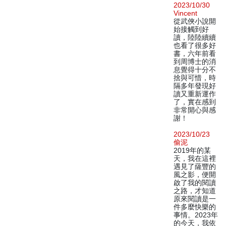
2023/10/30
Vincent
從武俠小說開
始接觸到好
讀，陸陸續續
也看了很多好
書，六年前看
到周博士的消
息覺得十分不
捨與可惜，時
隔多年發現好
讀又重新運作
了，實在感到
非常開心與感
謝！
2023/10/23
偷泥
2019年的某
天，我在這裡
遇見了薩豐的
風之影，便開
啟了我的閱讀
之路，才知道
原來閱讀是一
件多麼快樂的
事情。2023年
的今天，我依