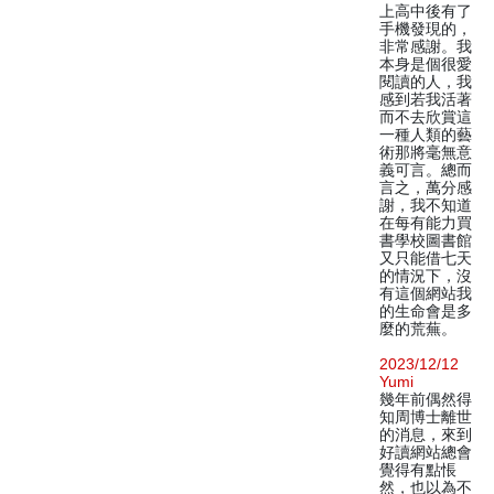
上高中後有了
手機發現的，
非常感謝。我
本身是個很愛
閱讀的人，我
感到若我活著
而不去欣賞這
一種人類的藝
術那將毫無意
義可言。總而
言之，萬分感
謝，我不知道
在每有能力買
書學校圖書館
又只能借七天
的情況下，沒
有這個網站我
的生命會是多
麼的荒蕪。
2023/12/12
Yumi
幾年前偶然得
知周博士離世
的消息，來到
好讀網站總會
覺得有點悵
然，也以為不