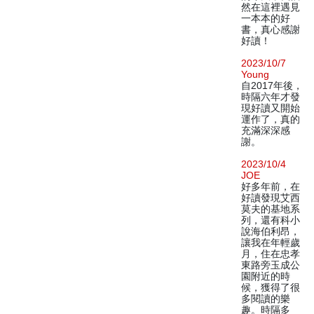
然在這裡遇見
一本本的好
書，真心感謝
好讀！
2023/10/7
Young
自2017年後，
時隔六年才發
現好讀又開始
運作了，真的
充滿深深感
謝。
2023/10/4
JOE
好多年前，在
好讀發現艾西
莫夫的基地系
列，還有科小
說海伯利昂，
讓我在年輕歲
月，住在忠孝
東路旁玉成公
園附近的時
候，獲得了很
多閱讀的樂
趣。時隔多