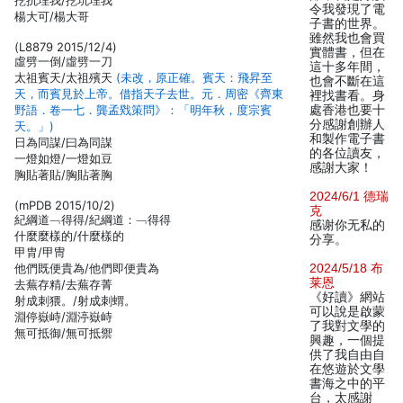
挖抗埋我/挖坑埋我
令我發現了電
楊大可/楊大哥
子書的世界。
雖然我也會買
(L8879 2015/12/4)
實體書，但在
虛劈一倒/虛劈一刀
這十多年間，
太祖賓天/太祖殯天
(未改，原正確。賓天：飛昇至
也會不斷在這
天，而賓見於上帝。借指天子去世。元．周密《齊東
裡找書看。身
野語．卷一七．龔孟戣策問》：「明年秋，度宗賓
處香港也要十
分感謝創辦人
天。」)
和製作電子書
日為同謀/曰為同謀
的各位讀友，
一燈如燈/一燈如豆
感謝大家！
胸貼著貼/胸貼著胸
2024/6/1 德瑞
(mPDB 2015/10/2)
克
紀綱道﹁得得/紀綱道：﹁得得
感谢你无私的
什麼麼樣的/什麼樣的
分享。
甲胄/甲冑
他們既便貴為/他們即便貴為
2024/5/18 布
莱恩
去蕪存精/去蕪存菁
《好讀》網站
射成刺猥。/射成刺蝟。
可以說是啟蒙
淵停嶽峙/淵渟嶽峙
了我對文學的
無可抵御/無可抵禦
興趣，一個提
供了我自由自
在悠遊於文學
書海之中的平
台，太感謝