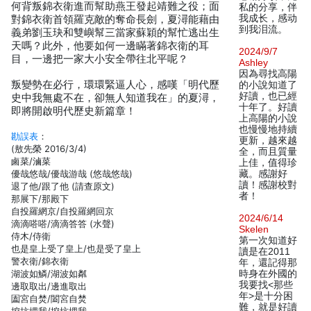
何背叛錦衣衛進而幫助燕王發起靖難之役；面
私的分享，伴
我成长，感动
對錦衣衛首領羅克敵的奪命長劍，夏潯能藉由
到我泪流。
義弟劉玉玦和雙嶼幫三當家蘇穎的幫忙逃出生
天嗎？此外，他要如何一邊瞞著錦衣衛的耳
2024/9/7
目，一邊把一家大小安全帶往北平呢？
Ashley
因為尋找高陽
叛變勢在必行，環環緊逼人心，感嘆「明代歷
的小說知道了
好讀，也已經
史中我無處不在，卻無人知道我在」的夏潯，
十年了。好讀
即將開啟明代歷史新篇章！
上高陽的小說
也慢慢地持續
勘誤表
：
更新，越來越
(敖先榮 2016/3/4)
全，而且質量
鹵菜/滷菜
上佳，值得珍
優哉悠哉/優哉游哉 (悠哉悠哉)
藏。感謝好
讀！感謝校對
退了他/跟了他 (請查原文)
者！
那展下/那殿下
自投羅網京/自投羅網回京
2024/6/14
滴滴嗒嗒/滴滴答答 (水聲)
Skelen
侍木/侍衛
第一次知道好
也是皇上受了皇上/也是受了皇上
讀是在2011
警衣衛/錦衣衛
年，還記得那
湖波如鱗/湖波如粼
時身在外國的
我要找<那些
邊取取出/邊進取出
年>是十分困
圔宮自焚/闔宮自焚
難，就是好讀