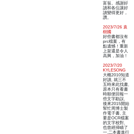
富翁。感謝好
讀和各位讓好
讀變得更好，
讚。
2023/7/26 袁
樹國
好些書都沒有
prc檔案，有
點遺憾！重新
上架還是令人
高興，加油！
2023/7/20
KYLESONG
大概2010知道
好讀, 就三不
五時來此找書,
原本只有看書
時順便回報一
些文字勘誤,
後來2015開始
幫忙周博士製
作電子書, 主
要是OCR檔案
的文字校對,
也曾經掃瞄了
一,二本書進行