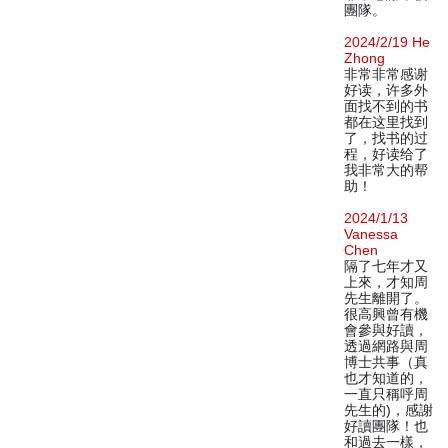
團隊。
2024/2/19 He
Zhong
非常非常感谢
好读，许多外
面找不到的书
都在这里找到
了，找书的过
程，好读给了
我非常大的帮
助！
2024/1/13
Vanessa
Chen
隔了七年才又
上來，才知周
先生離開了。
很高興曾有機
會參與好讀，
透過網路與周
博士共事（真
也才知道的，
一直只稱呼周
先生的)，感謝
好讀團隊！也
和過去一樣，