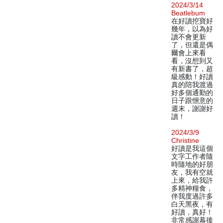
2024/3/14
Beatlebum
在好讀挖寶好
幾年，以為好
讀不會更新
了，但還是偶
爾會上來看
看，沒想到又
有新書了，超
級感動！好讀
真的陪我渡過
好多個通勤的
日子跟愜意的
週末，謝謝好
讀！
2024/3/9
Christine
好讀是我這個
文字工作者隨
時隨地的好朋
友，我有空就
上來，給我許
多精神糧食，
伴我度過許多
白天黑夜，有
好讀，真好！
非常感謝幕後