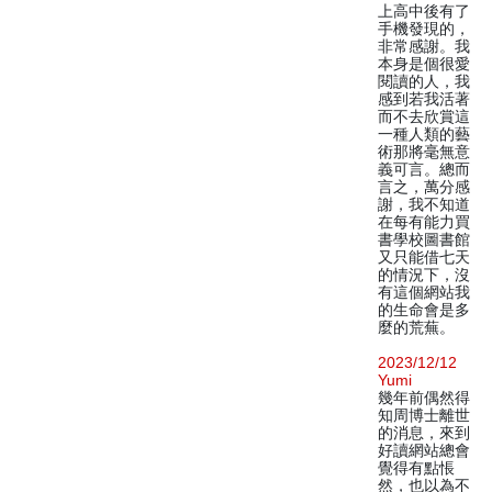
上高中後有了
手機發現的，
非常感謝。我
本身是個很愛
閱讀的人，我
感到若我活著
而不去欣賞這
一種人類的藝
術那將毫無意
義可言。總而
言之，萬分感
謝，我不知道
在每有能力買
書學校圖書館
又只能借七天
的情況下，沒
有這個網站我
的生命會是多
麼的荒蕪。
2023/12/12
Yumi
幾年前偶然得
知周博士離世
的消息，來到
好讀網站總會
覺得有點悵
然，也以為不