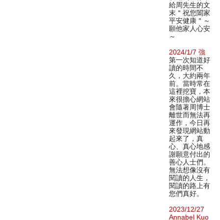
給周先生的文
末＂祝您闔家
平安健康＂～
願他家人心安
～
2024/1/7 強
第一次知道好
讀的時間不
久，大約兩年
前。當時常在
這裡挖寶，本
來很擔心網站
會隨著周博士
離世而無法再
運作，今日再
來發現網站動
起來了，真
心、真心地感
謝願意付出的
善心人士們。
無法想像沒有
閱讀的人生，
閱讀的路上有
您們真好。
2023/12/27
Annabel Kuo