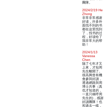
團隊。
2024/2/19 He
Zhong
非常非常感谢
好读，许多外
面找不到的书
都在这里找到
了，找书的过
程，好读给了
我非常大的帮
助！
2024/1/13
Vanessa
Chen
隔了七年才又
上來，才知周
先生離開了。
很高興曾有機
會參與好讀，
透過網路與周
博士共事（真
也才知道的，
一直只稱呼周
先生的)，感謝
好讀團隊！也
和過去一樣，