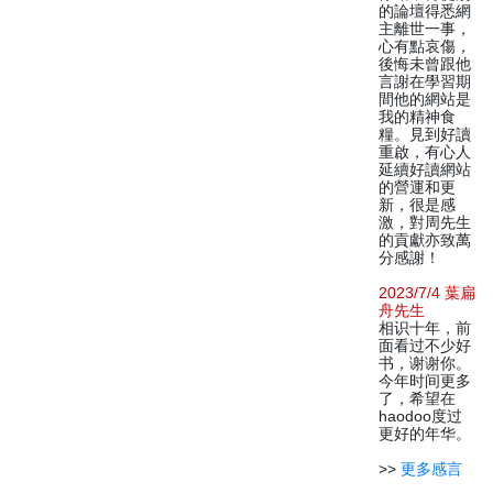
的論壇得悉網
主離世一事，
心有點哀傷，
後悔未曾跟他
言謝在學習期
間他的網站是
我的精神食
糧。見到好讀
重啟，有心人
延續好讀網站
的營運和更
新，很是感
激，對周先生
的貢獻亦致萬
分感謝！
2023/7/4 葉扁
舟先生
相识十年，前
面看过不少好
书，谢谢你。
今年时间更多
了，希望在
haodoo度过
更好的年华。
>>
更多感言