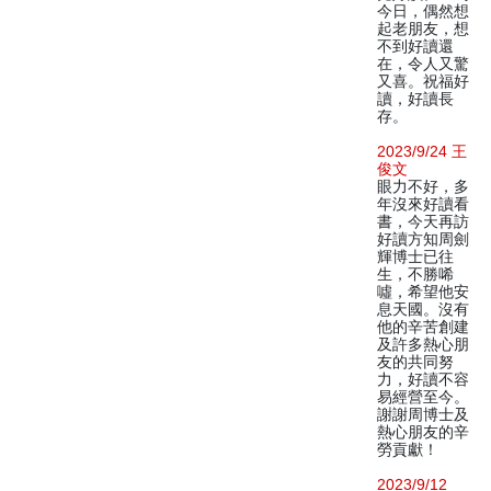
今日，偶然想
起老朋友，想
不到好讀還
在，令人又驚
又喜。祝福好
讀，好讀長
存。
2023/9/24 王
俊文
眼力不好，多
年沒來好讀看
書，今天再訪
好讀方知周劍
輝博士已往
生，不勝唏
噓，希望他安
息天國。沒有
他的辛苦創建
及許多熱心朋
友的共同努
力，好讀不容
易經營至今。
謝謝周博士及
熱心朋友的辛
勞貢獻！
2023/9/12