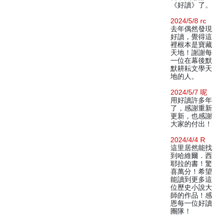
《好讀》了。
2024/5/8 rc
去年偶然發現
好讀，覺得這
裡根本是寶藏
天地！謝謝每
一位在幕後默
默耕耘文學天
地的人。
2024/5/7 呢
用好讀許多年
了，感謝重新
更新，也感謝
大家的付出！
2024/4/4 R
這里居然能找
到哈維爾．西
耶拉的書！驚
喜萬分！希望
能讀到更多這
位歷史小說大
師的作品！感
恩每一位好讀
團隊！