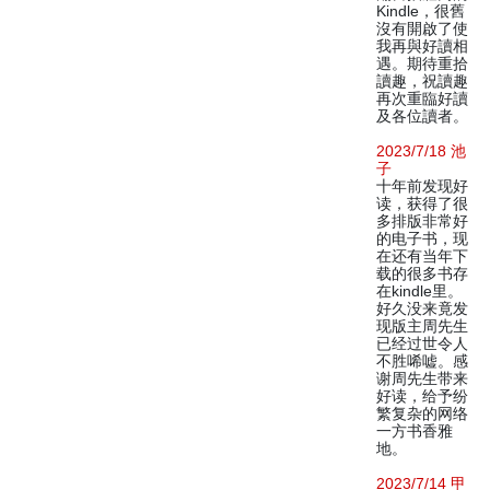
Kindle，很舊
沒有開啟了使
我再與好讀相
遇。期待重拾
讀趣，祝讀趣
再次重臨好讀
及各位讀者。
2023/7/18 池
子
十年前发现好
读，获得了很
多排版非常好
的电子书，现
在还有当年下
载的很多书存
在kindle里。
好久没来竟发
现版主周先生
已经过世令人
不胜唏嘘。感
谢周先生带来
好读，给予纷
繁复杂的网络
一方书香雅
地。
2023/7/14 甲