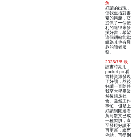
魚
好讀的出現，
使我重措對書
籍的興趣，它
提供了一個便
利的途徑來發
掘好書，希望
這個網站能繼
續為其他有興
趣的讀者服
務。
2023/7/8 歌
讀書時期用
pocket pc 看
書持資源發現
了好讀，然後
好讀一直陪伴
我至大學畢業
然後踏足社
會。雖然工作
事忙，但是上
好讀網閒逛看
黃河散文已成
一種習慣，直
至發現好讀不
再更新，繼而
停站，再從別