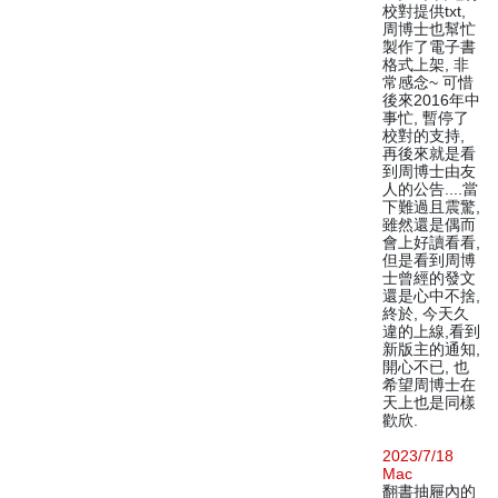
校對提供txt,
周博士也幫忙
製作了電子書
格式上架, 非
常感念~ 可惜
後來2016年中
事忙, 暫停了
校對的支持,
再後來就是看
到周博士由友
人的公告....當
下難過且震驚,
雖然還是偶而
會上好讀看看,
但是看到周博
士曾經的發文
還是心中不捨,
終於, 今天久
違的上線,看到
新版主的通知,
開心不已, 也
希望周博士在
天上也是同樣
歡欣.
2023/7/18
Mac
翻書抽屜內的