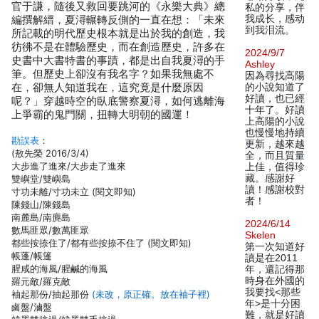
官于謙，隨後又救回要跳河的《永樂大典》總
私的分享，伴
我成长，感动
編撰解縉，夏潯輾轉反側的一直在想：「未來
到我泪流。
所記載的明代歷史根本就是出於我的創造，我
彷彿不是在體驗歷史，而在創造歷史，許多在
2024/9/7
史書中大書特書的事蹟，都是出自我夏潯的手
Ashley
筆。但歷史上卻沒有我名字？如果我無處不
因為尋找高陽
在，卻無人知道我在，這究竟是什麼原因
的小說知道了
好讀，也已經
呢？」穿越時空的臥底警察夏潯，如何逃離海
十年了。好讀
上爭霸的鬼門關，扭轉大明朝的國運！
上高陽的小說
也慢慢地持續
勘誤表
：
更新，越來越
(敖先榮 2016/3/4)
全，而且質量
大步進了進來/大步走了進來
上佳，值得珍
藏。感謝好
雙嶼堂/雙嶼島
讀！感謝校對
寸功未離/寸功未立 (閱文即知)
者！
陳錢山/陳錢島
南麓島/南麂島
2024/6/14
數馬匪眾/數萬匪眾
Skelen
都些按捺住了/都有些按捺不住了 (閱文即知)
第一次知道好
帳蓬/帳篷
讀是在2011
腥咸的海風/腥鹹的海風
年，還記得那
時身在外國的
羅元敵/羅克敵
我要找<那些
袖起那份/抽起那份
(未改，原正確。放在袖子裡)
年>是十分困
鹵盤/滷盤
難，就是好讀