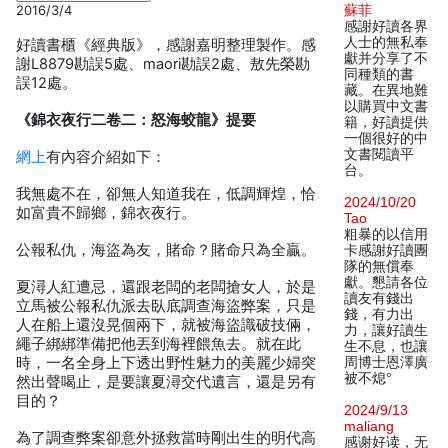
2016/3/4
蘇菲
感謝好讀各界
人士的無私奉
好讀書櫃《經典版》，感謝嘉明整理製作。感
獻并分享了不
謝L8879勘誤5處、maori勘誤2處、敖先榮勘
同種類的書
誤12處。
藏。在異地難
以購買中文書
《錦衣夜行二卷二：怒海蛟龍》提要
籍，好讀提供
一個很好的中
文書閱讀平
網上
有內容介紹如下：
台。
我無處不在，卻無人知道我在，低調輝煌，恰
2024/10/20
如富貴不歸鄉，錦衣夜行。
Tao
粗暴的以信用
公報私仇，海盜為友，賭命？賭命只為全贏。
卡感謝好讀團
隊的無償奉
獻。懇請各位
夏潯人紅遭忌，還跟老闆的老闆搶女人，於是
讀友有錢出
立馬被公報私仇派去臥底調查海盜弊案，只是
錢，有力出
人在船上還沒晃個兩下，就被海盜識破技倆，
力，讓好讀生
繩子綁綁準備把他丟到海裡餵魚去。就在此
生不息，也讓
時，一名全身上下透出野性魅力的美麗少婦突
周博士恩澤廣
被不熄°
然出聲喝止，是要讓夏潯交代遺言，還是另有
目的？
2024/9/13
maliang
為了調查弊案卻意外拯救當時剛出生的明代高
感谢好读，无