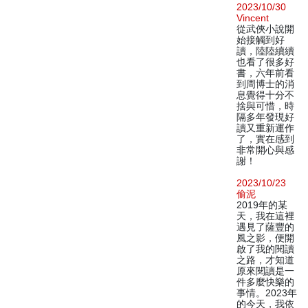
2023/10/30
Vincent
從武俠小說開
始接觸到好
讀，陸陸續續
也看了很多好
書，六年前看
到周博士的消
息覺得十分不
捨與可惜，時
隔多年發現好
讀又重新運作
了，實在感到
非常開心與感
謝！
2023/10/23
偷泥
2019年的某
天，我在這裡
遇見了薩豐的
風之影，便開
啟了我的閱讀
之路，才知道
原來閱讀是一
件多麼快樂的
事情。2023年
的今天，我依