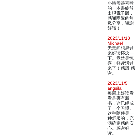
小時候很喜歡
的一本書終於
出現電子版，
感謝團隊的無
私分享，謝謝
好讀！
2023/11/18
Michael
无意间想起过
来好读怀念一
下。竟然是惊
喜！好读活过
来了！感恩 感
谢。
2023/11/5
angsila
每周上好读看
看是否有新
书，这已经成
了一个习惯。
这种陪伴是一
种舒服的，充
满确定感的安
心。感谢好
读。