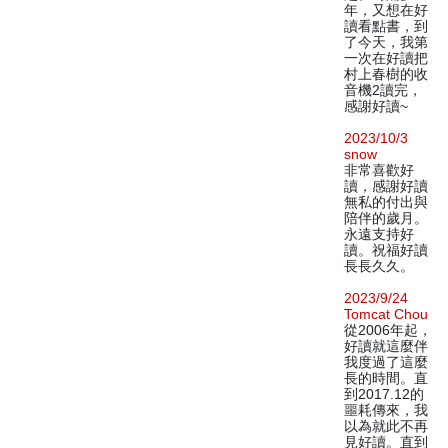
年，又想在好
讀看點書，到
了今天，我第
一次在好讀把
村上春樹的收
音機2讀完，
感謝好讀~
2023/10/3
snow
非常喜歡好
讀，感謝好讀
無私的付出與
陪伴的歲月。
永遠支持好
讀。祝福好讀
長長久久。
2023/9/24
Tomcat Chou
從2006年起，
好讀就這麼伴
我度過了這麼
長的時間。直
到2017.12的
噩耗傳來，我
以為就此不再
見好讀。直到