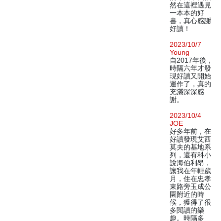
然在這裡遇見
一本本的好
書，真心感謝
好讀！
2023/10/7
Young
自2017年後，
時隔六年才發
現好讀又開始
運作了，真的
充滿深深感
謝。
2023/10/4
JOE
好多年前，在
好讀發現艾西
莫夫的基地系
列，還有科小
說海伯利昂，
讓我在年輕歲
月，住在忠孝
東路旁玉成公
園附近的時
候，獲得了很
多閱讀的樂
趣。時隔多