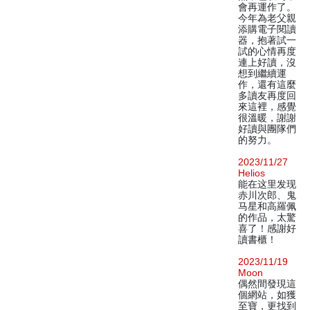
會再運作了。
今年為老父親
添購電子閱讀
器，抱著試一
試的心情再度
連上好讀，沒
想到繼續運
作，還有這麼
多讀友再度回
來這裡，感覺
很溫暖，謝謝
好讀與團隊們
的努力。
2023/11/27
Helios
能在这里发现
赤川次郎、鬼
马星和高羅佩
的作品，太驚
喜了！感謝好
讀書櫃！
2023/11/19
Moon
偶然間發現這
個網站，如獲
至寶，更找到