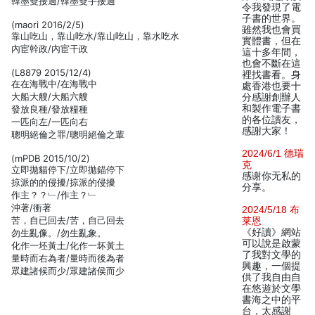
韓墨雙接過/韓墨雙手接過
令我發現了電
子書的世界。
(maori 2016/2/5)
雖然我也會買
靠山吃山，靠山吃水/靠山吃山，靠水吃水
實體書，但在
內宦幹政/內宦干政
這十多年間，
也會不斷在這
(L8879 2015/12/4)
裡找書看。身
在在海戰中/在海戰中
處香港也要十
大船大艘/大船六艘
分感謝創辦人
和製作電子書
發放良種/發放糧種
的各位讀友，
一匹向左/一匹向右
感謝大家！
聰明絕倫之罪/聰明絕倫之輩
2024/6/1 德瑞
(mPDB 2015/10/2)
克
立即拋貓停下/立即拋錨停下
感谢你无私的
掠派的的侵擾/掠派的侵擾
分享。
作主？？﹂/作主？﹂
沖著/衝著
2024/5/18 布
苦，自已回去/苦，自己回去
莱恩
《好讀》網站
勿生亂像。/勿生亂象。
可以說是啟蒙
化作一坯黃土/化作一坏黃土
了我對文學的
量時而右為者/量時而後為者
興趣，一個提
眾建諸候而少/眾建諸侯而少
供了我自由自
在悠遊於文學
書海之中的平
台，太感謝