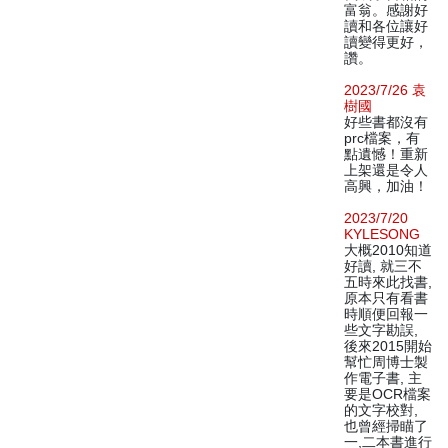
富翁。感謝好
讀和各位讓好
讀變得更好，
讚。
2023/7/26 袁
樹國
好些書都沒有
prc檔案，有
點遺憾！重新
上架還是令人
高興，加油！
2023/7/20
KYLESONG
大概2010知道
好讀, 就三不
五時來此找書,
原本只有看書
時順便回報一
些文字勘誤,
後來2015開始
幫忙周博士製
作電子書, 主
要是OCR檔案
的文字校對,
也曾經掃瞄了
一,二本書進行