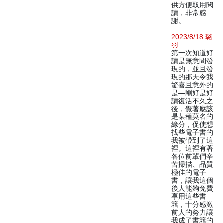
供方便取用閱
讀，非常感
謝。
2023/8/18 璐
羽
第一次知道好
讀是無意間發
現的，並且發
現的那天令我
驚喜且意外的
是—剛好是好
讀復活不久之
後，覺著應該
是某種莫名的
緣分，促使想
找些電子書的
我被帶到了這
裡。這裡有著
各位前輩們辛
苦掃描、品質
極佳的電子
書，讓我這個
後人能夠免費
享用這些書
籍，十分感激
前人的努力讓
我成了書籍的