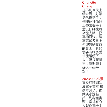
Charlotte
Chang
想不到今天上
網查看，好讀
竟然復活了，
是哪位神仙壯
士伸出援手？
還沒仔細搜尋
來龍去脈，已
喜極而泣。這
嘉惠眾多書友
但卻無啥收益
的苦工，真的
需要有很多愛
才能繼續下
去，祝福新版
主，謝謝您！
好人一生平
安！
2023/9/5 小張
喜愛好讀網站
及電子書本 很
多年月了。從
武俠小說起
始，到各種書
類，幸得有心
人製作電子本