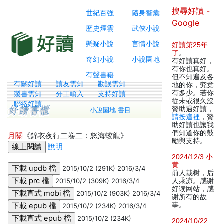
搜尋好讀 -
世紀百強
隨身智囊
Google
歷史煙雲
武俠小說
懸疑小說
言情小說
好讀第25年
了
。
奇幻小說
小說園地
有好讀真好，
有你也真好。
有聲書籍
但不知遍及各
有關好讀
讀友需知
勘誤需知
地的你，究竟
有多少。若你
製書需知
分工輸入
支持好讀
從未或很久沒
聯絡好讀
贊助過好讀，
小說園地 書目
請按這裡
，贊
助好讀也讓我
們知道你的鼓
月關
《錦衣夜行二卷二：怒海蛟龍》
勵與支持。
說明
2024/12/3 小
黄
2015/10/2 (291K) 2016/3/4
前人栽树，后
2015/10/2 (309K) 2016/3/4
人乘凉。感谢
好读网站，感
2015/10/2 (903K) 2016/3/4
谢所有的故
事。
2015/10/2 (234K) 2016/3/4
2015/10/2 (234K)
2024/10/22