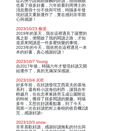
從武俠小說開始接觸到好讀，陸陸續續
也看了很多好書，六年前看到周博士的
消息覺得十分不捨與可惜，時隔多年發
現好讀又重新運作了，實在感到非常開
心與感謝！
2023/10/23 偷泥
2019年的某天，我在這裡遇見了薩豐的
風之影，便開啟了我的閱讀之路，才知
道原來閱讀是一件多麼快樂的事情。
2023年的今天，我依然在這裡遇見一本
本的好書，真心感謝好讀！
2023/10/7 Young
自2017年後，時隔六年才發現好讀又開
始運作了，真的充滿深深感謝。
2023/10/4 JOE
好多年前，在好讀發現艾西莫夫的基地
系列，還有科小說海伯利昂，讓我在年
輕歲月，住在忠孝東路旁玉成公園附近
的時候，獲得了很多閱讀的樂趣。時隔
多年，又想在好讀看點書，到了今天，
我第一次在好讀把村上春樹的收音機2讀
完，感謝好讀~
2023/10/3 snow
非常喜歡好讀，感謝好讀無私的付出與