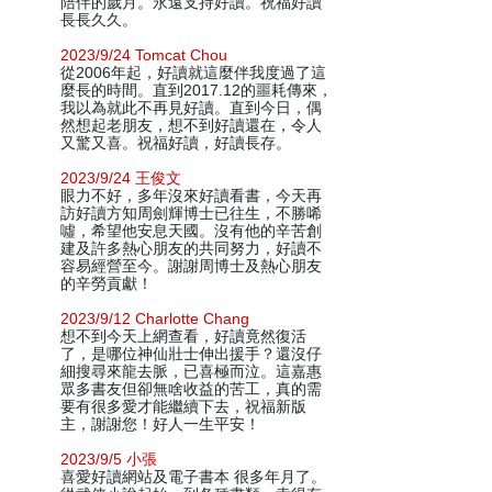
陪伴的歲月。永遠支持好讀。祝福好讀
長長久久。
2023/9/24 Tomcat Chou
從2006年起，好讀就這麼伴我度過了這
麼長的時間。直到2017.12的噩耗傳來，
我以為就此不再見好讀。直到今日，偶
然想起老朋友，想不到好讀還在，令人
又驚又喜。祝福好讀，好讀長存。
2023/9/24 王俊文
眼力不好，多年沒來好讀看書，今天再
訪好讀方知周劍輝博士已往生，不勝唏
噓，希望他安息天國。沒有他的辛苦創
建及許多熱心朋友的共同努力，好讀不
容易經營至今。謝謝周博士及熱心朋友
的辛勞貢獻！
2023/9/12 Charlotte Chang
想不到今天上網查看，好讀竟然復活
了，是哪位神仙壯士伸出援手？還沒仔
細搜尋來龍去脈，已喜極而泣。這嘉惠
眾多書友但卻無啥收益的苦工，真的需
要有很多愛才能繼續下去，祝福新版
主，謝謝您！好人一生平安！
2023/9/5 小張
喜愛好讀網站及電子書本 很多年月了。