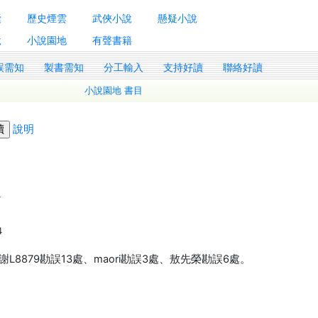
囊
歷史煙雲
武俠小說
懸疑小說
說
小說園地
有聲書籍
誤需知
製書需知
分工輸入
支持好讀
聯絡好讀
小說園地 書目
說明
4
4
879勘誤13處、maori勘誤3處、敖先榮勘誤6處。