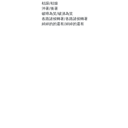
枯躁/枯燥
沖著/衝著
破啼為笑/破涕為笑
各路諸候轉著/各路諸侯轉著
綽綽的的還有/綽綽的還有