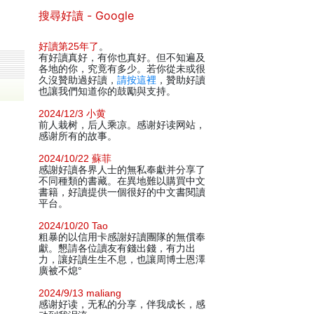
搜尋好讀 - Google
好讀第25年了
。
有好讀真好，有你也真好。但不知遍及
各地的你，究竟有多少。若你從未或很
久沒贊助過好讀，
請按這裡
，贊助好讀
也讓我們知道你的鼓勵與支持。
2024/12/3 小黄
前人栽树，后人乘凉。感谢好读网站，
感谢所有的故事。
2024/10/22 蘇菲
感謝好讀各界人士的無私奉獻并分享了
不同種類的書藏。在異地難以購買中文
書籍，好讀提供一個很好的中文書閱讀
平台。
2024/10/20 Tao
粗暴的以信用卡感謝好讀團隊的無償奉
獻。懇請各位讀友有錢出錢，有力出
力，讓好讀生生不息，也讓周博士恩澤
廣被不熄°
2024/9/13 maliang
感谢好读，无私的分享，伴我成长，感