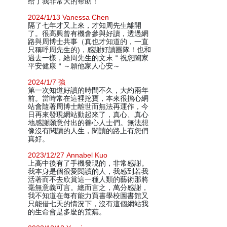
给了我非常大的帮助！
2024/1/13 Vanessa Chen
隔了七年才又上來，才知周先生離開
了。很高興曾有機會參與好讀，透過網
路與周博士共事（真也才知道的，一直
只稱呼周先生的)，感謝好讀團隊！也和
過去一樣，給周先生的文末＂祝您闔家
平安健康＂～願他家人心安～
2024/1/7 強
第一次知道好讀的時間不久，大約兩年
前。當時常在這裡挖寶，本來很擔心網
站會隨著周博士離世而無法再運作，今
日再來發現網站動起來了，真心、真心
地感謝願意付出的善心人士們。無法想
像沒有閱讀的人生，閱讀的路上有您們
真好。
2023/12/27 Annabel Kuo
上高中後有了手機發現的，非常感謝。
我本身是個很愛閱讀的人，我感到若我
活著而不去欣賞這一種人類的藝術那將
毫無意義可言。總而言之，萬分感謝，
我不知道在每有能力買書學校圖書館又
只能借七天的情況下，沒有這個網站我
的生命會是多麼的荒蕪。