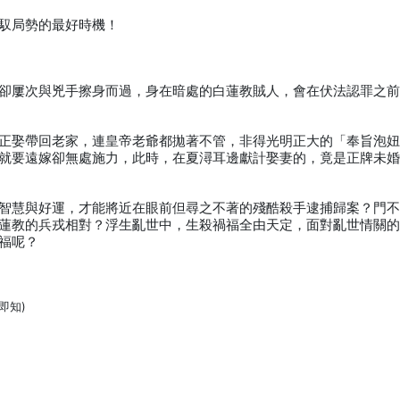
馭局勢的最好時機！
卻屢次與兇手擦身而過，身在暗處的白蓮教賊人，會在伏法認罪之
正娶帶回老家，連皇帝老爺都拋著不管，非得光明正大的「奉旨泡
就要遠嫁卻無處施力，此時，在夏潯耳邊獻計娶妻的，竟是正牌未
智慧與好運，才能將近在眼前但尋之不著的殘酷殺手逮捕歸案？門
蓮教的兵戎相對？浮生亂世中，生殺禍福全由天定，面對亂世情關
福呢？
即知)