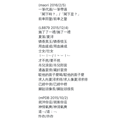
(maori 2016/2/5)
一筆代過/一筆帶過
「閣下時？」/「閣下是？」
前車田鑒/前車之鑒
(L8879 2015/12/4)
施了了一禮/施了一禮
夏落/夏潯
憐香異玉/憐香惜玉
用血緩成/用血繪成
士女/仕女
！﹂！﹂/！﹄︶！﹂
才不然/要不然
吊兒浪當/吊兒郎當
通姦耍滑/藏奸耍滑
駁他的面子麼喝/駁他的面子麼
求人向夏潯求得/求人像夏潯求得
已經中傍/已經中榜
腳趾頭像長/腳趾頭很長
(mPDB 2015/10/2)
就沖你這/就衝你這
神情氣爽/神清氣爽
道﹁/道：﹁
忤作/仵作