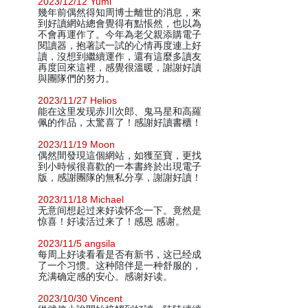
2023/12/12 Yumi
幾年前偶然得知周博士離世的消息，來
到好讀網站總會覺得有點悵然，也以為
不會再運作了。今年為老父親添購電子
閱讀器，抱著試一試的心情再度連上好
讀，沒想到繼續運作，還有這麼多讀友
再度回來這裡，感覺很溫暖，謝謝好讀
與團隊們的努力。
2023/11/27 Helios
能在这里发现赤川次郎、鬼马星和高羅
佩的作品，太驚喜了！感謝好讀書櫃！
2023/11/19 Moon
偶然間發現這個網站，如獲至寶，更找
到小時候很喜歡的一本書終於出現電子
版，感謝團隊的無私分享，謝謝好讀！
2023/11/18 Michael
无意间想起过来好读怀念一下。竟然是
惊喜！好读活过来了！感恩 感谢。
2023/11/5 angsila
每周上好读看看是否有新书，这已经成
了一个习惯。这种陪伴是一种舒服的，
充满确定感的安心。感谢好读。
2023/10/30 Vincent