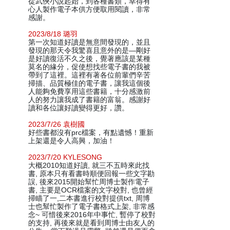
從武俠小說起始，到各種書類，幸得有
心人製作電子本供方便取用閱讀，非常
感謝。
2023/8/18 璐羽
第一次知道好讀是無意間發現的，並且
發現的那天令我驚喜且意外的是—剛好
是好讀復活不久之後，覺著應該是某種
莫名的緣分，促使想找些電子書的我被
帶到了這裡。這裡有著各位前輩們辛苦
掃描、品質極佳的電子書，讓我這個後
人能夠免費享用這些書籍，十分感激前
人的努力讓我成了書籍的富翁。感謝好
讀和各位讓好讀變得更好，讚。
2023/7/26 袁樹國
好些書都沒有prc檔案，有點遺憾！重新
上架還是令人高興，加油！
2023/7/20 KYLESONG
大概2010知道好讀, 就三不五時來此找
書, 原本只有看書時順便回報一些文字勘
誤, 後來2015開始幫忙周博士製作電子
書, 主要是OCR檔案的文字校對, 也曾經
掃瞄了一,二本書進行校對提供txt, 周博
士也幫忙製作了電子書格式上架, 非常感
念~ 可惜後來2016年中事忙, 暫停了校對
的支持, 再後來就是看到周博士由友人的