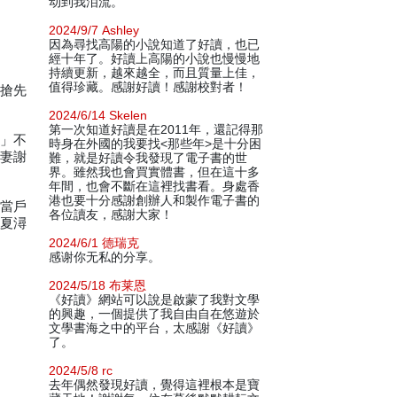
动到我泪流。
2024/9/7 Ashley
因為尋找高陽的小說知道了好讀，也已
經十年了。好讀上高陽的小說也慢慢地
持續更新，越來越全，而且質量上佳，
值得珍藏。感謝好讀！感謝校對者！
前搶先
2024/6/14 Skelen
第一次知道好讀是在2011年，還記得那
妞」不
時身在外國的我要找<那些年>是十分困
婚妻謝
難，就是好讀令我發現了電子書的世
界。雖然我也會買實體書，但在這十多
年間，也會不斷在這裡找書看。身處香
港也要十分感謝創辦人和製作電子書的
不當戶
各位讀友，感謝大家！
的夏潯
2024/6/1 德瑞克
感谢你无私的分享。
2024/5/18 布莱恩
《好讀》網站可以說是啟蒙了我對文學
的興趣，一個提供了我自由自在悠遊於
文學書海之中的平台，太感謝《好讀》
了。
2024/5/8 rc
去年偶然發現好讀，覺得這裡根本是寶