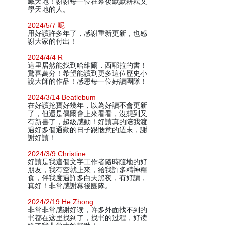
藏天地！謝謝每一位在幕後默默耕耘文
學天地的人。
2024/5/7 呢
用好讀許多年了，感謝重新更新，也感
謝大家的付出！
2024/4/4 R
這里居然能找到哈維爾．西耶拉的書！
驚喜萬分！希望能讀到更多這位歷史小
說大師的作品！感恩每一位好讀團隊！
2024/3/14 Beatlebum
在好讀挖寶好幾年，以為好讀不會更新
了，但還是偶爾會上來看看，沒想到又
有新書了，超級感動！好讀真的陪我渡
過好多個通勤的日子跟愜意的週末，謝
謝好讀！
2024/3/9 Christine
好讀是我這個文字工作者隨時隨地的好
朋友，我有空就上來，給我許多精神糧
食，伴我度過許多白天黑夜，有好讀，
真好！非常感謝幕後團隊。
2024/2/19 He Zhong
非常非常感谢好读，许多外面找不到的
书都在这里找到了，找书的过程，好读