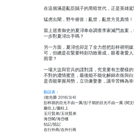
在這個滿是亂臣賊子的黑暗世代，正是英雄駕
猛虎出閘，野牛俯首；亂世，亂世方見真情！
當上巡查御史的夏潯奉命調查李家滅門血案，
一步對夏潯出手嗎？
另一方面，夏潯也卯足了全力想把彭梓祺明媒
可，但總是在緊要時刻功敗垂成，眼看著愛人
雨霏？
一場大盜與官兵的諜對諜，究竟要有怎麼樣的
不對的濃情蜜意，最後能不能化解錦衣衛與白
是否能掌握局勢，立功兼娶妻，讓辛苦轉為幸
勘誤表
：
(敖先榮 2016/3/4)
彭梓祺的目光不由一厲/彭子期的目光不由一厲 (閱文
廳住上/廳柱上
玉玨賢弟/玉玦賢弟
海岱閣/海岱樓
拈記/惦記
在行外商/在外行商