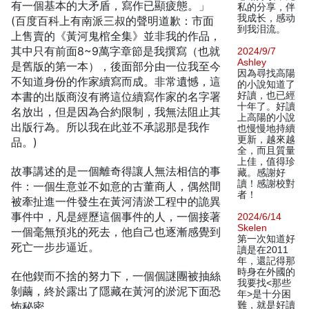
有一個基本的大矛盾，寫作已顯疲態。」
私的分享，伴
我成长，感动
(百度百科上有南派三叔的聲明道歉：市面
到我泪流。
上售賣的《黃河鬼棺全集》並非我的作品，
其中只有前面8~9萬字章節是我撰寫（也就
2024/9/7
Ashley
是舊版的第一本），後面部分由一位我至今
因為尋找高陽
不知道身份的作家續寫而成。非常遺憾，這
的小說知道了
本書的出版商沒有將這位續寫作家的名字署
好讀，也已經
十年了。好讀
名放出，但是因為合約限制，我無法阻止其
上高陽的小說
出版行為。所以我在此並不承認那是我作
也慢慢地持續
更新，越來越
品。)
全，而且質量
上佳，值得珍
故事講述的是一個離奇得讓人無法相信的事
藏。感謝好
讀！感謝校對
件：一個生意並不如意的古董商人，偶然間
者！
被牽扯進一件發生在黃河清淤工程中的詭異
事件中，凡是經歷這個事件的人，一個接著
2024/6/14
Skelen
一個毫無預兆的死去，他自己也逐漸感覺到
第一次知道好
死亡一步步逼近。
讀是在2011
年，還記得那
時身在外國的
在他鍥而不捨的努力下，一個個謎團被抽絲
我要找<那些
剝繭，終於露出了隱藏在黃河的淤泥下面恐
年>是十分困
怖秘密……
難，就是好讀