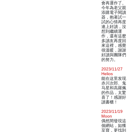
會再運作了。
今年為老父親
添購電子閱讀
器，抱著試一
試的心情再度
連上好讀，沒
想到繼續運
作，還有這麼
多讀友再度回
來這裡，感覺
很溫暖，謝謝
好讀與團隊們
的努力。
2023/11/27
Helios
能在这里发现
赤川次郎、鬼
马星和高羅佩
的作品，太驚
喜了！感謝好
讀書櫃！
2023/11/19
Moon
偶然間發現這
個網站，如獲
至寶，更找到