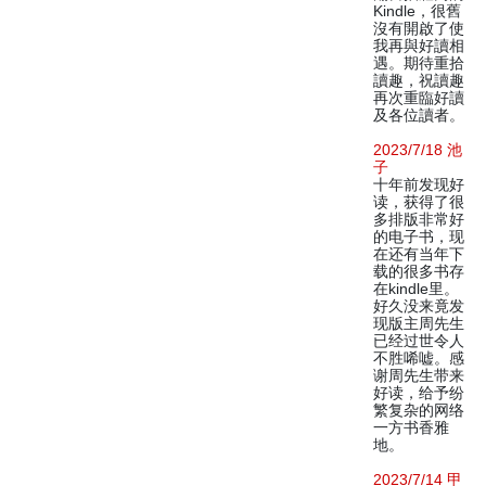
Kindle，很舊
沒有開啟了使
我再與好讀相
遇。期待重拾
讀趣，祝讀趣
再次重臨好讀
及各位讀者。
2023/7/18 池
子
十年前发现好
读，获得了很
多排版非常好
的电子书，现
在还有当年下
载的很多书存
在kindle里。
好久没来竟发
现版主周先生
已经过世令人
不胜唏嘘。感
谢周先生带来
好读，给予纷
繁复杂的网络
一方书香雅
地。
2023/7/14 甲