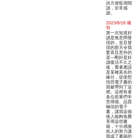
供方便取用閱
讀，非常感
謝。
2023/8/18 璐
羽
第一次知道好
讀是無意間發
現的，並且發
現的那天令我
驚喜且意外的
是—剛好是好
讀復活不久之
後，覺著應該
是某種莫名的
緣分，促使想
找些電子書的
我被帶到了這
裡。這裡有著
各位前輩們辛
苦掃描、品質
極佳的電子
書，讓我這個
後人能夠免費
享用這些書
籍，十分感激
前人的努力讓
我成了書籍的