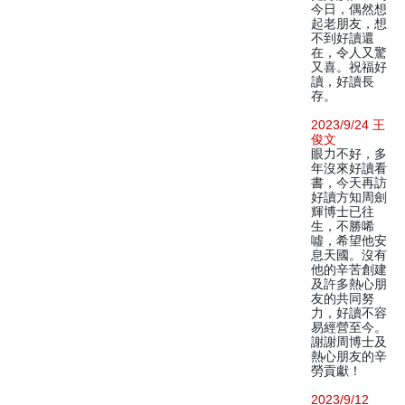
今日，偶然想
起老朋友，想
不到好讀還
在，令人又驚
又喜。祝福好
讀，好讀長
存。
2023/9/24 王
俊文
眼力不好，多
年沒來好讀看
書，今天再訪
好讀方知周劍
輝博士已往
生，不勝唏
噓，希望他安
息天國。沒有
他的辛苦創建
及許多熱心朋
友的共同努
力，好讀不容
易經營至今。
謝謝周博士及
熱心朋友的辛
勞貢獻！
2023/9/12