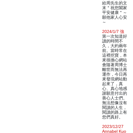
給周先生的文
末＂祝您闔家
平安健康＂～
願他家人心安
～
2024/1/7 強
第一次知道好
讀的時間不
久，大約兩年
前。當時常在
這裡挖寶，本
來很擔心網站
會隨著周博士
離世而無法再
運作，今日再
來發現網站動
起來了，真
心、真心地感
謝願意付出的
善心人士們。
無法想像沒有
閱讀的人生，
閱讀的路上有
您們真好。
2023/12/27
Annabel Kuo