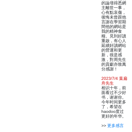
的論壇得悉網
主離世一事，
心有點哀傷，
後悔未曾跟他
言謝在學習期
間他的網站是
我的精神食
糧。見到好讀
重啟，有心人
延續好讀網站
的營運和更
新，很是感
激，對周先生
的貢獻亦致萬
分感謝！
2023/7/4 葉扁
舟先生
相识十年，前
面看过不少好
书，谢谢你。
今年时间更多
了，希望在
haodoo度过
更好的年华。
>>
更多感言