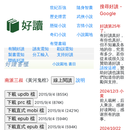
搜尋好讀 -
世紀百強
隨身智囊
Google
歷史煙雲
武俠小說
懸疑小說
言情小說
好讀第25年
了
。
奇幻小說
小說園地
有好讀真好，
有你也真好。
有聲書籍
但不知遍及各
有關好讀
讀友需知
勘誤需知
地的你，究竟
有多少。若你
製書需知
分工輸入
支持好讀
從未或很久沒
聯絡好讀
贊助過好讀，
小說園地 書目
請按這裡
，贊
助好讀也讓我
們知道你的鼓
南派三叔
《黃河鬼棺》
說明
勵與支持。
2024/12/3 小
2015/9/4 (855K)
黄
前人栽树，后
2015/9/4 (874K)
人乘凉。感谢
好读网站，感
2015/9/4 (2421K)
谢所有的故
2015/9/4 (594K)
事。
2015/9/4 (594K)
2024/10/22