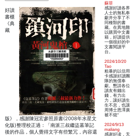
蘇菲
感謝好讀各界
好讀
人士的無私奉
書櫃
獻并分享了不
同種類的書
《典
藏。在異地難
藏
以購買中文書
籍，好讀提供
一個很好的中
文書閱讀平
台。
2024/10/20
Tao
粗暴的以信用
卡感謝好讀團
隊的無償奉
獻。懇請各位
讀友有錢出
錢，有力出
力，讓好讀生
生不息，也讓
周博士恩澤廣
被不熄°
版》，感謝陳冠宏參照原書(2008年水星文
化版)整理校正過：「南派三叔繼盜墓筆記
2024/9/13
maliang
後的作品，個人覺得文字有些繁冗，內容還
感谢好读，无