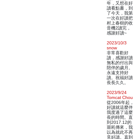
年，又想在好
讀看點書，到
了今天，我第
一次在好讀把
村上春樹的收
音機2讀完，
感謝好讀~
2023/10/3
snow
非常喜歡好
讀，感謝好讀
無私的付出與
陪伴的歲月。
永遠支持好
讀。祝福好讀
長長久久。
2023/9/24
Tomcat Chou
從2006年起，
好讀就這麼伴
我度過了這麼
長的時間。直
到2017.12的
噩耗傳來，我
以為就此不再
見好讀。直到