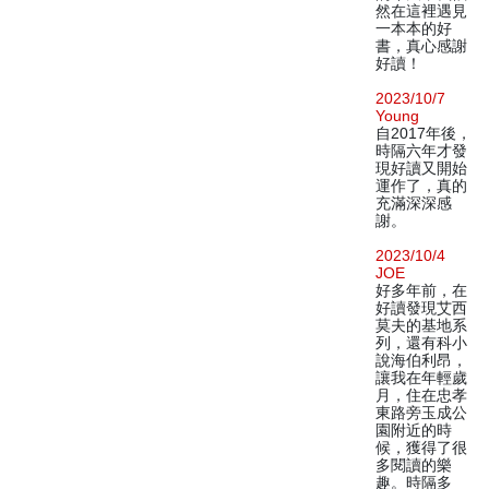
然在這裡遇見
一本本的好
書，真心感謝
好讀！
2023/10/7
Young
自2017年後，
時隔六年才發
現好讀又開始
運作了，真的
充滿深深感
謝。
2023/10/4
JOE
好多年前，在
好讀發現艾西
莫夫的基地系
列，還有科小
說海伯利昂，
讓我在年輕歲
月，住在忠孝
東路旁玉成公
園附近的時
候，獲得了很
多閱讀的樂
趣。時隔多