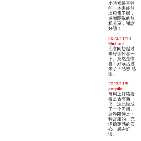
小時候很喜歡
的一本書終於
出現電子版，
感謝團隊的無
私分享，謝謝
好讀！
2023/11/18
Michael
无意间想起过
来好读怀念一
下。竟然是惊
喜！好读活过
来了！感恩 感
谢。
2023/11/5
angsila
每周上好读看
看是否有新
书，这已经成
了一个习惯。
这种陪伴是一
种舒服的，充
满确定感的安
心。感谢好
读。