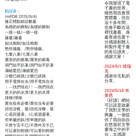
令我發現了電
子書的世界。
勘誤表
：
雖然我也會買
(mPDB 2015/9/4)
實體書，但在
修正標點錯誤數處
這十多年間，
為槨的的葬制/為槨的葬制
也會不斷在這
一摸一樣/一模一樣
裡找書看。身
處香港也要十
籐蔓/藤蔓
分感謝創辦人
如法炮制/如法炮製
和製作電子書
勢所攝服。/勢所懾服。
的各位讀友，
七暈八素/七葷八素
感謝大家！
厲害的的屍毒/厲害的屍毒
洞門似平趴著/洞門似乎趴著
2024/6/1 德瑞
滿瞼驚恐/滿臉驚恐
克
少爺巳經跳/少爺已經跳
感谢你无私的
分享。
用手電簡在水/用手電筒在水
︰﹁找們現在/︰﹁我們現在
2024/5/18 布
更大的的水潭/更大的水潭
莱恩
掙獰/猙獰
《好讀》網站
實在投有必要/實在沒有必要
可以說是啟蒙
頭也沒輒，最/頭也沒轍，最
了我對文學的
心底回盪著。/心底迴盪著。
興趣，一個提
些卑徽的奴/些卑微的奴
供了我自由自
在悠遊於文學
不禁乍舌不已/不禁咋舌不已
書海之中的平
可以著到棺槨/可以看到棺槨
台，太感謝