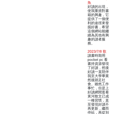
魚
好讀的出現，
使我重措對書
籍的興趣，它
提供了一個便
利的途徑來發
掘好書，希望
這個網站能繼
續為其他有興
趣的讀者服
務。
2023/7/8 歌
讀書時期用
pocket pc 看
書持資源發現
了好讀，然後
好讀一直陪伴
我至大學畢業
然後踏足社
會。雖然工作
事忙，但是上
好讀網閒逛看
黃河散文已成
一種習慣，直
至發現好讀不
再更新，繼而
停站，再從別