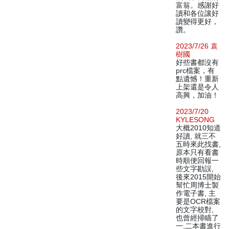
富翁。感謝好
讀和各位讓好
讀變得更好，
讚。
2023/7/26 袁
樹國
好些書都沒有
prc檔案，有
點遺憾！重新
上架還是令人
高興，加油！
2023/7/20
KYLESONG
大概2010知道
好讀, 就三不
五時來此找書,
原本只有看書
時順便回報一
些文字勘誤,
後來2015開始
幫忙周博士製
作電子書, 主
要是OCR檔案
的文字校對,
也曾經掃瞄了
一,二本書進行