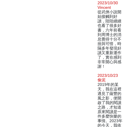
2023/10/30
Vincent
從武俠小說開
始接觸到好
讀，陸陸續續
也看了很多好
書，六年前看
到周博士的消
息覺得十分不
捨與可惜，時
隔多年發現好
讀又重新運作
了，實在感到
非常開心與感
謝！
2023/10/23
偷泥
2019年的某
天，我在這裡
遇見了薩豐的
風之影，便開
啟了我的閱讀
之路，才知道
原來閱讀是一
件多麼快樂的
事情。2023年
的今天，我依