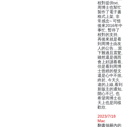
校對提供txt,
周博士也幫忙
製作了電子書
格式上架, 非
常感念~ 可惜
後來2016年中
事忙, 暫停了
校對的支持,
再後來就是看
到周博士由友
人的公告....當
下難過且震驚,
雖然還是偶而
會上好讀看看,
但是看到周博
士曾經的發文
還是心中不捨,
終於, 今天久
違的上線,看到
新版主的通知,
開心不已, 也
希望周博士在
天上也是同樣
歡欣.
2023/7/18
Mac
翻書抽屜內的