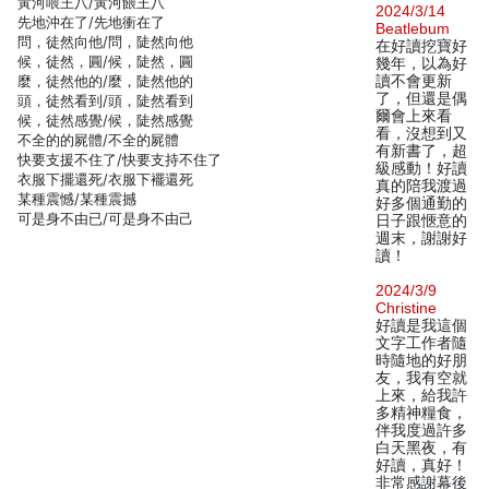
黃河喂王八/黃河餵王八
2024/3/14
先地沖在了/先地衝在了
Beatlebum
問，徒然向他/問，陡然向他
在好讀挖寶好
候，徒然，圓/候，陡然，圓
幾年，以為好
麼，徒然他的/麼，陡然他的
讀不會更新
了，但還是偶
頭，徒然看到/頭，陡然看到
爾會上來看
候，徒然感覺/候，陡然感覺
看，沒想到又
不全的的屍體/不全的屍體
有新書了，超
快要支援不住了/快要支持不住了
級感動！好讀
衣服下擺還死/衣服下襬還死
真的陪我渡過
某種震憾/某種震撼
好多個通勤的
可是身不由已/可是身不由己
日子跟愜意的
週末，謝謝好
讀！
2024/3/9
Christine
好讀是我這個
文字工作者隨
時隨地的好朋
友，我有空就
上來，給我許
多精神糧食，
伴我度過許多
白天黑夜，有
好讀，真好！
非常感謝幕後