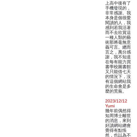
上高中後有了
手機發現的，
非常感謝。我
本身是個很愛
閱讀的人，我
感到若我活著
而不去欣賞這
一種人類的藝
術那將毫無意
義可言。總而
言之，萬分感
謝，我不知道
在每有能力買
書學校圖書館
又只能借七天
的情況下，沒
有這個網站我
的生命會是多
麼的荒蕪。
2023/12/12
Yumi
幾年前偶然得
知周博士離世
的消息，來到
好讀網站總會
覺得有點悵
然，也以為不