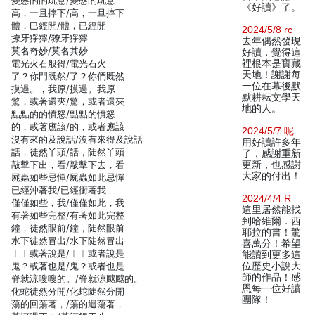
變態的的玩意/變態的玩意
《好讀》了。
高，一且摔下/高，一旦摔下
體，巳經開/體，已經開
2024/5/8 rc
撩牙猙獰/獠牙猙獰
去年偶然發現
莫名奇妙/莫名其妙
好讀，覺得這
電光火石般得/電光石火
裡根本是寶藏
天地！謝謝每
了？你門既然/了？你們既然
一位在幕後默
摸過。，我原/摸過。我原
默耕耘文學天
驚，或著還夾/驚，或者還夾
地的人。
點點的的憤怒/點點的憤怒
的，或著應該/的，或者應該
2024/5/7 呢
沒有來的及說話/沒有來得及說話
用好讀許多年
話，徒然丫頭/話，陡然丫頭
了，感謝重新
敲擊下出，看/敲擊下去，看
更新，也感謝
大家的付出！
屍蟲如些忌憚/屍蟲如此忌憚
已經沖著我/已經衝著我
2024/4/4 R
僅僅如些，我/僅僅如此，我
這里居然能找
有著如些完整/有著如此完整
到哈維爾．西
鐘，徒然眼前/鐘，陡然眼前
耶拉的書！驚
水下徒然冒出/水下陡然冒出
喜萬分！希望
︱︱或著說是/︱︱或者說是
能讀到更多這
鬼？或著也是/鬼？或者也是
位歷史小說大
師的作品！感
脊就涼嗖嗖的。/脊就涼颼颼的。
恩每一位好讀
化蛇徒然分開/化蛇陡然分開
團隊！
蕩的回蕩著，/蕩的迴蕩著，