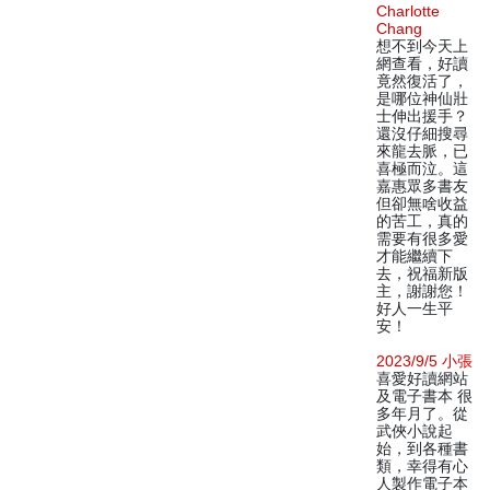
Charlotte
Chang
想不到今天上
網查看，好讀
竟然復活了，
是哪位神仙壯
士伸出援手？
還沒仔細搜尋
來龍去脈，已
喜極而泣。這
嘉惠眾多書友
但卻無啥收益
的苦工，真的
需要有很多愛
才能繼續下
去，祝福新版
主，謝謝您！
好人一生平
安！
2023/9/5 小張
喜愛好讀網站
及電子書本 很
多年月了。從
武俠小說起
始，到各種書
類，幸得有心
人製作電子本