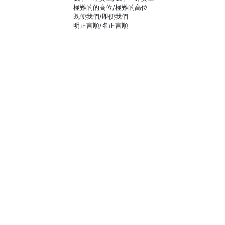
極難的的高位/極難的高位
既便我們/即便我們
明正言順/名正言順