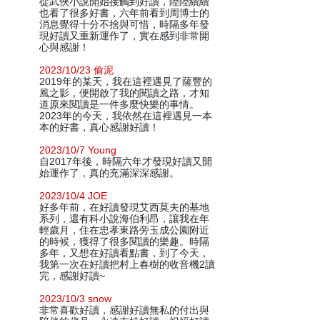
從武俠小說開始接觸到好讀，陸陸續續
也看了很多好書，六年前看到周博士的
消息覺得十分不捨與可惜，時隔多年發
現好讀又重新運作了，實在感到非常開
心與感謝！
2023/10/23 偷泥
2019年的某天，我在這裡遇見了薩豐的
風之影，便開啟了我的閱讀之路，才知
道原來閱讀是一件多麼快樂的事情。
2023年的今天，我依然在這裡遇見一本
本的好書，真心感謝好讀！
2023/10/7 Young
自2017年後，時隔六年才發現好讀又開
始運作了，真的充滿深深感謝。
2023/10/4 JOE
好多年前，在好讀發現艾西莫夫的基地
系列，還有科小說海伯利昂，讓我在年
輕歲月，住在忠孝東路旁玉成公園附近
的時候，獲得了很多閱讀的樂趣。時隔
多年，又想在好讀看點書，到了今天，
我第一次在好讀把村上春樹的收音機2讀
完，感謝好讀~
2023/10/3 snow
非常喜歡好讀，感謝好讀無私的付出與