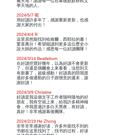
藏天地！謝謝每一位在幕後默默耕耘文
學天地的人。
2024/5/7 呢
用好讀許多年了，感謝重新更新，也感
謝大家的付出！
2024/4/4 R
這里居然能找到哈維爾．西耶拉的書！
驚喜萬分！希望能讀到更多這位歷史小
說大師的作品！感恩每一位好讀團隊！
2024/3/14 Beatlebum
在好讀挖寶好幾年，以為好讀不會更新
了，但還是偶爾會上來看看，沒想到又
有新書了，超級感動！好讀真的陪我渡
過好多個通勤的日子跟愜意的週末，謝
謝好讀！
2024/3/9 Christine
好讀是我這個文字工作者隨時隨地的好
朋友，我有空就上來，給我許多精神糧
食，伴我度過許多白天黑夜，有好讀，
真好！非常感謝幕後團隊。
2024/2/19 He Zhong
非常非常感谢好读，许多外面找不到的
书都在这里找到了，找书的过程，好读