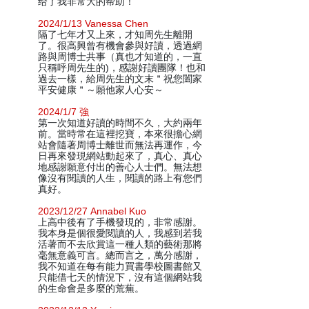
给了我非常大的帮助！
2024/1/13 Vanessa Chen
隔了七年才又上來，才知周先生離開
了。很高興曾有機會參與好讀，透過網
路與周博士共事（真也才知道的，一直
只稱呼周先生的)，感謝好讀團隊！也和
過去一樣，給周先生的文末＂祝您闔家
平安健康＂～願他家人心安～
2024/1/7 強
第一次知道好讀的時間不久，大約兩年
前。當時常在這裡挖寶，本來很擔心網
站會隨著周博士離世而無法再運作，今
日再來發現網站動起來了，真心、真心
地感謝願意付出的善心人士們。無法想
像沒有閱讀的人生，閱讀的路上有您們
真好。
2023/12/27 Annabel Kuo
上高中後有了手機發現的，非常感謝。
我本身是個很愛閱讀的人，我感到若我
活著而不去欣賞這一種人類的藝術那將
毫無意義可言。總而言之，萬分感謝，
我不知道在每有能力買書學校圖書館又
只能借七天的情況下，沒有這個網站我
的生命會是多麼的荒蕪。