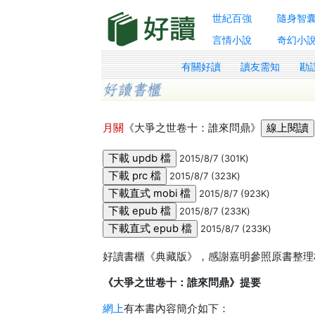
世紀百強
隨身智
言情小說
奇幻小
有關好讀
讀友需知
勘
月關
《大爭之世卷十：誰來問鼎》
2015/8/7 (301K)
2015/8/7 (323K)
2015/8/7 (923K)
2015/8/7 (233K)
2015/8/7 (233K)
好讀書櫃《典藏版》，感謝嘉明參照原書整理
《大爭之世卷十：誰來問鼎》提要
網上
有本書內容簡介如下：