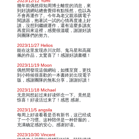
2023/12/12 Yumi
幾年前偶然得知周博士離世的消息，來
到好讀網站總會覺得有點悵然，也以為
不會再運作了。今年為老父親添購電子
閱讀器，抱著試一試的心情再度連上好
讀，沒想到繼續運作，還有這麼多讀友
再度回來這裡，感覺很溫暖，謝謝好讀
與團隊們的努力。
2023/11/27 Helios
能在这里发现赤川次郎、鬼马星和高羅
佩的作品，太驚喜了！感謝好讀書櫃！
2023/11/19 Moon
偶然間發現這個網站，如獲至寶，更找
到小時候很喜歡的一本書終於出現電子
版，感謝團隊的無私分享，謝謝好讀！
2023/11/18 Michael
无意间想起过来好读怀念一下。竟然是
惊喜！好读活过来了！感恩 感谢。
2023/11/5 angsila
每周上好读看看是否有新书，这已经成
了一个习惯。这种陪伴是一种舒服的，
充满确定感的安心。感谢好读。
2023/10/30 Vincent