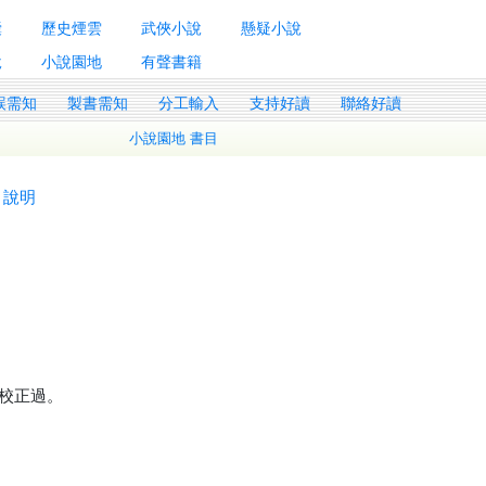
囊
歷史煙雲
武俠小說
懸疑小說
說
小說園地
有聲書籍
誤需知
製書需知
分工輸入
支持好讀
聯絡好讀
小說園地 書目
說明
校正過。