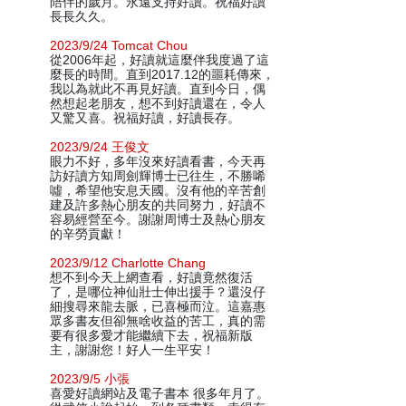
陪伴的歲月。永遠支持好讀。祝福好讀
長長久久。
2023/9/24 Tomcat Chou
從2006年起，好讀就這麼伴我度過了這
麼長的時間。直到2017.12的噩耗傳來，
我以為就此不再見好讀。直到今日，偶
然想起老朋友，想不到好讀還在，令人
又驚又喜。祝福好讀，好讀長存。
2023/9/24 王俊文
眼力不好，多年沒來好讀看書，今天再
訪好讀方知周劍輝博士已往生，不勝唏
噓，希望他安息天國。沒有他的辛苦創
建及許多熱心朋友的共同努力，好讀不
容易經營至今。謝謝周博士及熱心朋友
的辛勞貢獻！
2023/9/12 Charlotte Chang
想不到今天上網查看，好讀竟然復活
了，是哪位神仙壯士伸出援手？還沒仔
細搜尋來龍去脈，已喜極而泣。這嘉惠
眾多書友但卻無啥收益的苦工，真的需
要有很多愛才能繼續下去，祝福新版
主，謝謝您！好人一生平安！
2023/9/5 小張
喜愛好讀網站及電子書本 很多年月了。