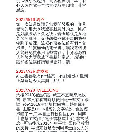
從武俠小說起始，到各種書類，幸得有
心人製作電子本供方便取用閱讀，非常
感謝。
2023/8/18 璐羽
第一次知道好讀是無意間發現的，並且
發現的那天令我驚喜且意外的是—剛好
是好讀復活不久之後，覺著應該是某種
莫名的緣分，促使想找些電子書的我被
帶到了這裡。這裡有著各位前輩們辛苦
掃描、品質極佳的電子書，讓我這個後
人能夠免費享用這些書籍，十分感激前
人的努力讓我成了書籍的富翁。感謝好
讀和各位讓好讀變得更好，讚。
2023/7/26 袁樹國
好些書都沒有prc檔案，有點遺憾！重新
上架還是令人高興，加油！
2023/7/20 KYLESONG
大概2010知道好讀, 就三不五時來此找
書, 原本只有看書時順便回報一些文字勘
誤, 後來2015開始幫忙周博士製作電子
書, 主要是OCR檔案的文字校對, 也曾經
掃瞄了一,二本書進行校對提供txt, 周博
士也幫忙製作了電子書格式上架, 非常感
念~ 可惜後來2016年中事忙, 暫停了校對
的支持, 再後來就是看到周博士由友人的