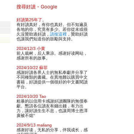
搜尋好讀 - Google
好讀第25年了
。
有好讀真好，有你也真好。但不知遍及
各地的你，究竟有多少。若你從未或很
久沒贊助過好讀，
請按這裡
，贊助好讀
也讓我們知道你的鼓勵與支持。
2024/12/3 小黄
前人栽树，后人乘凉。感谢好读网站，
感谢所有的故事。
2024/10/22 蘇菲
感謝好讀各界人士的無私奉獻并分享了
不同種類的書藏。在異地難以購買中文
書籍，好讀提供一個很好的中文書閱讀
平台。
2024/10/20 Tao
粗暴的以信用卡感謝好讀團隊的無償奉
獻。懇請各位讀友有錢出錢，有力出
力，讓好讀生生不息，也讓周博士恩澤
廣被不熄°
2024/9/13 maliang
感谢好读，无私的分享，伴我成长，感