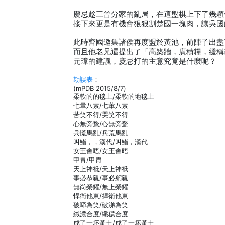
慶忌趁三晉分家的亂局，在這盤棋上下了幾顆
接下來更是有機會狠狠割楚國一塊肉，讓吳國
此時齊國邀集諸侯再度盟於黃池，前陣子出盡
而且他老兄還提出了「高築牆，廣積糧，緩稱
元璋的建議，慶忌打的主意究竟是什麼呢？
勘誤表
：
(mPDB 2015/8/7)
柔軟的的毯上/柔軟的地毯上
七暈八素/七葷八素
苦笑不得/哭笑不得
心無旁鶩/心無旁騖
兵慌馬亂/兵荒馬亂
叫鮨，，漢代/叫鮨，漢代
女王會唔/女王會晤
甲胄/甲冑
天上神祗/天上神祇
事必恭親/事必躬親
無尚榮耀/無上榮耀
悍衛他東/捍衛他東
破啼為笑/破涕為笑
纖濃合度/纖穠合度
成了一坯黃土/成了一坏黃土