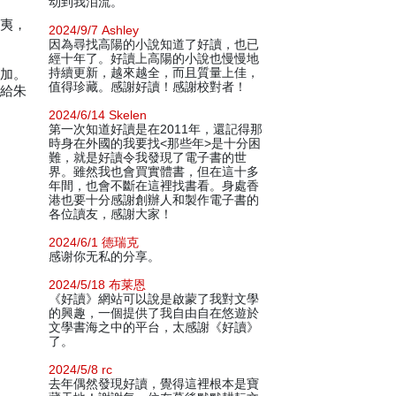
动到我泪流。
東夷，
2024/9/7 Ashley
因為尋找高陽的小說知道了好讀，也已
經十年了。好讀上高陽的小說也慢慢地
持續更新，越來越全，而且質量上佳，
參加。
值得珍藏。感謝好讀！感謝校對者！
升給朱
2024/6/14 Skelen
第一次知道好讀是在2011年，還記得那
時身在外國的我要找<那些年>是十分困
難，就是好讀令我發現了電子書的世
界。雖然我也會買實體書，但在這十多
年間，也會不斷在這裡找書看。身處香
港也要十分感謝創辦人和製作電子書的
各位讀友，感謝大家！
2024/6/1 德瑞克
感谢你无私的分享。
2024/5/18 布莱恩
《好讀》網站可以說是啟蒙了我對文學
的興趣，一個提供了我自由自在悠遊於
文學書海之中的平台，太感謝《好讀》
了。
2024/5/8 rc
去年偶然發現好讀，覺得這裡根本是寶