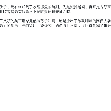
伏子，現在終於到了收網抓魚的時刻。先是滅掉越國，再來是占領
此時聲勢霸業絲毫不下闔閭與伍員秉國之時。
了風頭的吳王慶忌竟然裝孫子叫窮，硬是派出了破破爛爛的隊伍去
霸」的想法，先前盜用「凌煙閣」的名號且不提，這回還剽竊了朱