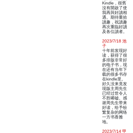
Kindle，很舊
沒有開啟了使
我再與好讀相
遇。期待重拾
讀趣，祝讀趣
再次重臨好讀
及各位讀者。
2023/7/18 池
子
十年前发现好
读，获得了很
多排版非常好
的电子书，现
在还有当年下
载的很多书存
在kindle里。
好久没来竟发
现版主周先生
已经过世令人
不胜唏嘘。感
谢周先生带来
好读，给予纷
繁复杂的网络
一方书香雅
地。
2023/7/14 甲