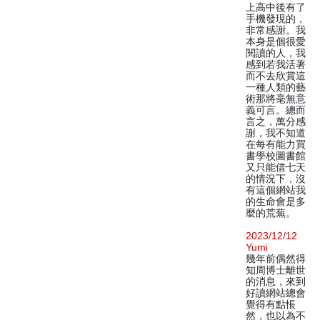
上高中後有了
手機發現的，
非常感謝。我
本身是個很愛
閱讀的人，我
感到若我活著
而不去欣賞這
一種人類的藝
術那將毫無意
義可言。總而
言之，萬分感
謝，我不知道
在每有能力買
書學校圖書館
又只能借七天
的情況下，沒
有這個網站我
的生命會是多
麼的荒蕪。
2023/12/12
Yumi
幾年前偶然得
知周博士離世
的消息，來到
好讀網站總會
覺得有點悵
然，也以為不