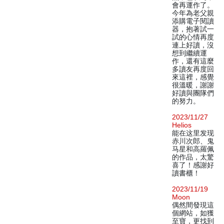
會再運作了。
今年為老父親
添購電子閱讀
器，抱著試一
試的心情再度
連上好讀，沒
想到繼續運
作，還有這麼
多讀友再度回
來這裡，感覺
很溫暖，謝謝
好讀與團隊們
的努力。
2023/11/27
Helios
能在这里发现
赤川次郎、鬼
马星和高羅佩
的作品，太驚
喜了！感謝好
讀書櫃！
2023/11/19
Moon
偶然間發現這
個網站，如獲
至寶，更找到