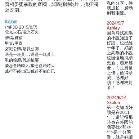
私的分享，伴
齊相晏嬰掌政的齊國，試圖扭轉乾坤，挽狂瀾
我成长，感动
於既倒。
到我泪流。
勘誤表
：
2024/9/7
(mPDB 2015/8/7)
Ashley
電光火石/電光石火
因為尋找高陽
褲檔/褲襠
的小說知道了
好讀，也已經
甲胄/甲冑
十年了。好讀
屠戳公卿/屠戮公卿
上高陽的小說
過是一坯黃土/過是一坏黃土
也慢慢地持續
乳的輪廊/乳的輪廓
更新，越來越
慶忌會唔時大/慶忌會晤時大
全，而且質量
戚得不能自己/戚得不能自已
上佳，值得珍
藏。感謝好
讀！感謝校對
者！
2024/6/14
Skelen
第一次知道好
讀是在2011
年，還記得那
時身在外國的
我要找<那些
年>是十分困
難，就是好讀