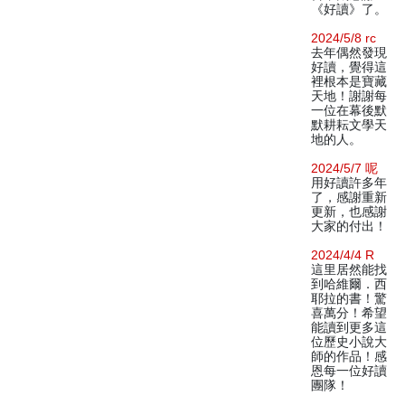
《好讀》了。
2024/5/8 rc
去年偶然發現
好讀，覺得這
裡根本是寶藏
天地！謝謝每
一位在幕後默
默耕耘文學天
地的人。
2024/5/7 呢
用好讀許多年
了，感謝重新
更新，也感謝
大家的付出！
2024/4/4 R
這里居然能找
到哈維爾．西
耶拉的書！驚
喜萬分！希望
能讀到更多這
位歷史小說大
師的作品！感
恩每一位好讀
團隊！