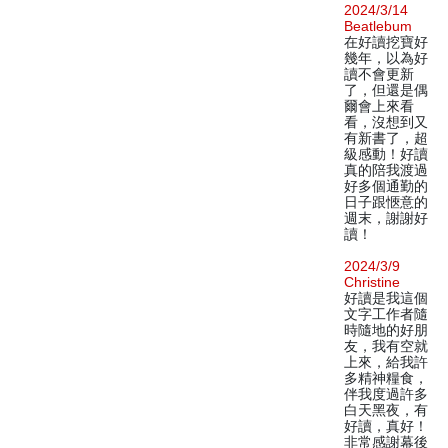
2024/3/14
Beatlebum
在好讀挖寶好
幾年，以為好
讀不會更新
了，但還是偶
爾會上來看
看，沒想到又
有新書了，超
級感動！好讀
真的陪我渡過
好多個通勤的
日子跟愜意的
週末，謝謝好
讀！
2024/3/9
Christine
好讀是我這個
文字工作者隨
時隨地的好朋
友，我有空就
上來，給我許
多精神糧食，
伴我度過許多
白天黑夜，有
好讀，真好！
非常感謝幕後