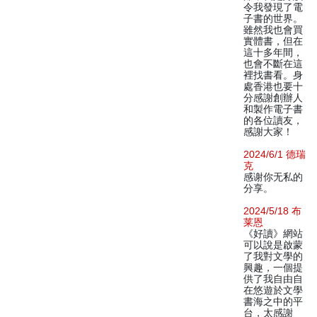
令我發現了電
子書的世界。
雖然我也會買
實體書，但在
這十多年間，
也會不斷在這
裡找書看。身
處香港也要十
分感謝創辦人
和製作電子書
的各位讀友，
感謝大家！
2024/6/1 德瑞
克
感谢你无私的
分享。
2024/5/18 布
莱恩
《好讀》網站
可以說是啟蒙
了我對文學的
興趣，一個提
供了我自由自
在悠遊於文學
書海之中的平
台，太感謝