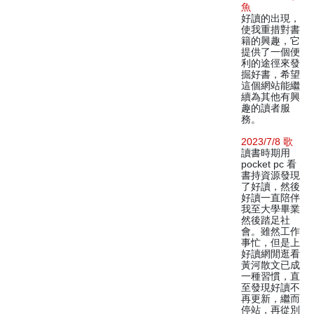
魚
好讀的出現，
使我重措對書
籍的興趣，它
提供了一個便
利的途徑來發
掘好書，希望
這個網站能繼
續為其他有興
趣的讀者服
務。
2023/7/8 歌
讀書時期用
pocket pc 看
書持資源發現
了好讀，然後
好讀一直陪伴
我至大學畢業
然後踏足社
會。雖然工作
事忙，但是上
好讀網閒逛看
黃河散文已成
一種習慣，直
至發現好讀不
再更新，繼而
停站，再從別