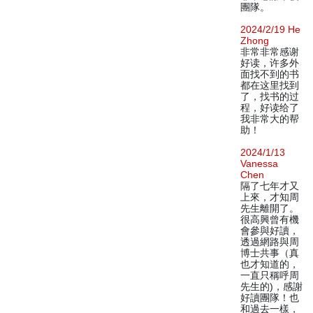
團隊。
2024/2/19 He
Zhong
非常非常感谢
好读，许多外
面找不到的书
都在这里找到
了，找书的过
程，好读给了
我非常大的帮
助！
2024/1/13
Vanessa
Chen
隔了七年才又
上來，才知周
先生離開了。
很高興曾有機
會參與好讀，
透過網路與周
博士共事（真
也才知道的，
一直只稱呼周
先生的)，感謝
好讀團隊！也
和過去一樣，