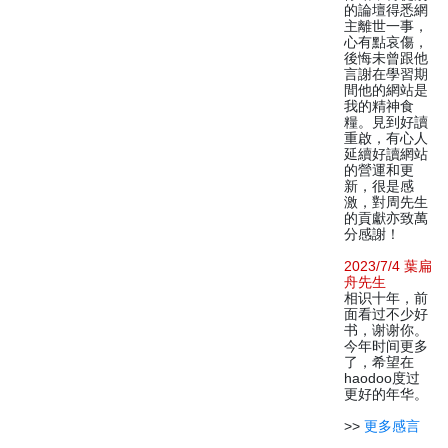
的論壇得悉網
主離世一事，
心有點哀傷，
後悔未曾跟他
言謝在學習期
間他的網站是
我的精神食
糧。見到好讀
重啟，有心人
延續好讀網站
的營運和更
新，很是感
激，對周先生
的貢獻亦致萬
分感謝！
2023/7/4 葉扁
舟先生
相识十年，前
面看过不少好
书，谢谢你。
今年时间更多
了，希望在
haodoo度过
更好的年华。
>>
更多感言