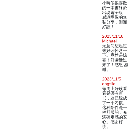
小時候很喜歡
的一本書終於
出現電子版，
感謝團隊的無
私分享，謝謝
好讀！
2023/11/18
Michael
无意间想起过
来好读怀念一
下。竟然是惊
喜！好读活过
来了！感恩 感
谢。
2023/11/5
angsila
每周上好读看
看是否有新
书，这已经成
了一个习惯。
这种陪伴是一
种舒服的，充
满确定感的安
心。感谢好
读。