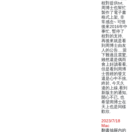
校對提供txt,
周博士也幫忙
製作了電子書
格式上架, 非
常感念~ 可惜
後來2016年中
事忙, 暫停了
校對的支持,
再後來就是看
到周博士由友
人的公告....當
下難過且震驚,
雖然還是偶而
會上好讀看看,
但是看到周博
士曾經的發文
還是心中不捨,
終於, 今天久
違的上線,看到
新版主的通知,
開心不已, 也
希望周博士在
天上也是同樣
歡欣.
2023/7/18
Mac
翻書抽屜內的