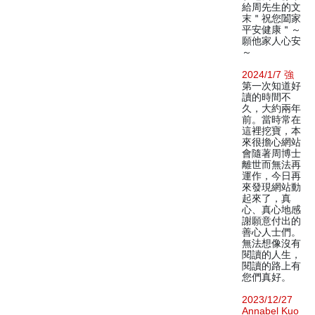
給周先生的文
末＂祝您闔家
平安健康＂～
願他家人心安
～
2024/1/7 強
第一次知道好
讀的時間不
久，大約兩年
前。當時常在
這裡挖寶，本
來很擔心網站
會隨著周博士
離世而無法再
運作，今日再
來發現網站動
起來了，真
心、真心地感
謝願意付出的
善心人士們。
無法想像沒有
閱讀的人生，
閱讀的路上有
您們真好。
2023/12/27
Annabel Kuo