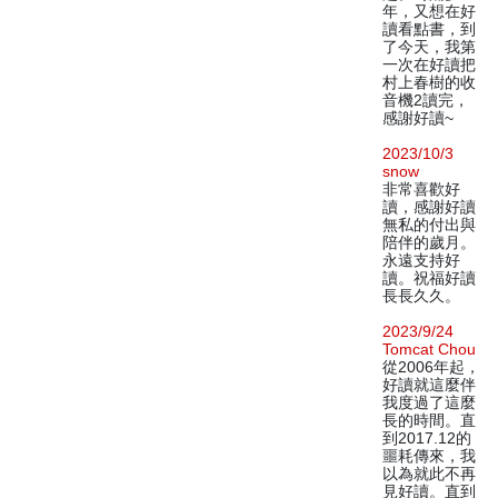
年，又想在好
讀看點書，到
了今天，我第
一次在好讀把
村上春樹的收
音機2讀完，
感謝好讀~
2023/10/3
snow
非常喜歡好
讀，感謝好讀
無私的付出與
陪伴的歲月。
永遠支持好
讀。祝福好讀
長長久久。
2023/9/24
Tomcat Chou
從2006年起，
好讀就這麼伴
我度過了這麼
長的時間。直
到2017.12的
噩耗傳來，我
以為就此不再
見好讀。直到