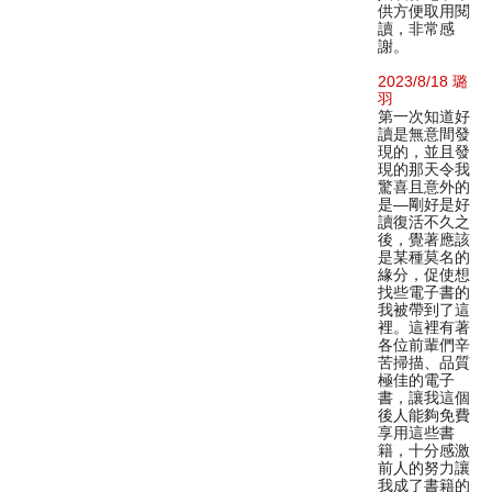
供方便取用閱
讀，非常感
謝。
2023/8/18 璐
羽
第一次知道好
讀是無意間發
現的，並且發
現的那天令我
驚喜且意外的
是—剛好是好
讀復活不久之
後，覺著應該
是某種莫名的
緣分，促使想
找些電子書的
我被帶到了這
裡。這裡有著
各位前輩們辛
苦掃描、品質
極佳的電子
書，讓我這個
後人能夠免費
享用這些書
籍，十分感激
前人的努力讓
我成了書籍的