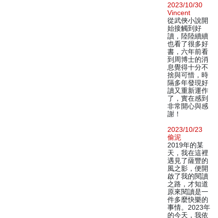
2023/10/30
Vincent
從武俠小說開
始接觸到好
讀，陸陸續續
也看了很多好
書，六年前看
到周博士的消
息覺得十分不
捨與可惜，時
隔多年發現好
讀又重新運作
了，實在感到
非常開心與感
謝！
2023/10/23
偷泥
2019年的某
天，我在這裡
遇見了薩豐的
風之影，便開
啟了我的閱讀
之路，才知道
原來閱讀是一
件多麼快樂的
事情。2023年
的今天，我依