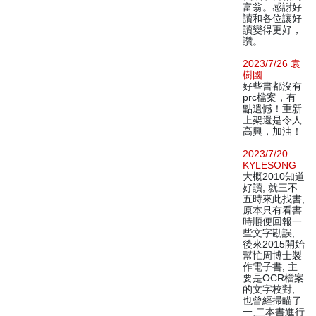
富翁。感謝好
讀和各位讓好
讀變得更好，
讚。
2023/7/26 袁
樹國
好些書都沒有
prc檔案，有
點遺憾！重新
上架還是令人
高興，加油！
2023/7/20
KYLESONG
大概2010知道
好讀, 就三不
五時來此找書,
原本只有看書
時順便回報一
些文字勘誤,
後來2015開始
幫忙周博士製
作電子書, 主
要是OCR檔案
的文字校對,
也曾經掃瞄了
一,二本書進行