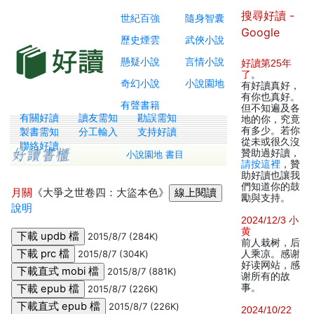
搜尋好讀 -
世紀百強
隨身智囊
Google
歷史煙雲
武俠小說
懸疑小說
言情小說
好讀第25年
了
。
奇幻小說
小說園地
有好讀真好，
有你也真好。
有聲書籍
但不知遍及各
有關好讀
讀友需知
勘誤需知
地的你，究竟
有多少。若你
製書需知
分工輸入
支持好讀
從未或很久沒
聯絡好讀
贊助過好讀，
小說園地 書目
請按這裡
，贊
助好讀也讓我
們知道你的鼓
月關
《大爭之世卷四：大盜本色》
勵與支持。
說明
2024/12/3 小
黄
2015/8/7 (284K)
前人栽树，后
2015/8/7 (304K)
人乘凉。感谢
好读网站，感
2015/8/7 (881K)
谢所有的故
事。
2015/8/7 (226K)
2015/8/7 (226K)
2024/10/22