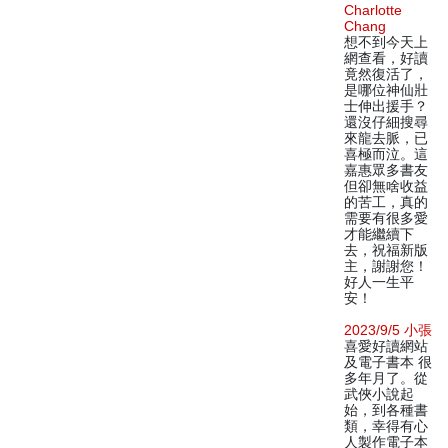
Charlotte
Chang
想不到今天上
網查看，好讀
竟然復活了，
是哪位神仙壯
士伸出援手？
還沒仔細搜尋
來龍去脈，已
喜極而泣。這
嘉惠眾多書友
但卻無啥收益
的苦工，真的
需要有很多愛
才能繼續下
去，祝福新版
主，謝謝您！
好人一生平
安！
2023/9/5 小張
喜愛好讀網站
及電子書本 很
多年月了。從
武俠小說起
始，到各種書
類，幸得有心
人製作電子本