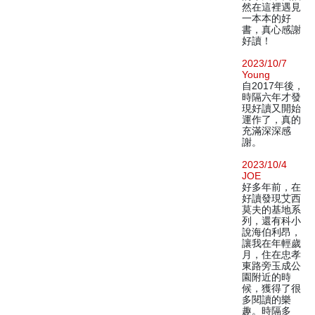
然在這裡遇見
一本本的好
書，真心感謝
好讀！
2023/10/7
Young
自2017年後，
時隔六年才發
現好讀又開始
運作了，真的
充滿深深感
謝。
2023/10/4
JOE
好多年前，在
好讀發現艾西
莫夫的基地系
列，還有科小
說海伯利昂，
讓我在年輕歲
月，住在忠孝
東路旁玉成公
園附近的時
候，獲得了很
多閱讀的樂
趣。時隔多