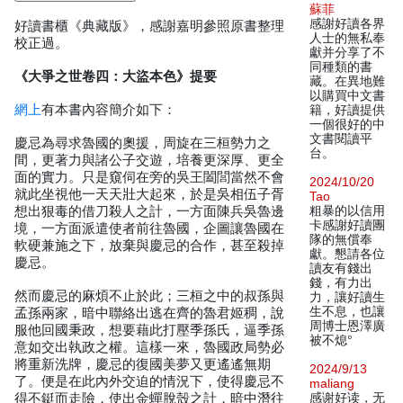
蘇菲
感謝好讀各界
好讀書櫃《典藏版》，感謝嘉明參照原書整理
人士的無私奉
校正過。
獻并分享了不
同種類的書
《大爭之世卷四：大盜本色》提要
藏。在異地難
以購買中文書
網上
有本書內容簡介如下：
籍，好讀提供
一個很好的中
文書閱讀平
慶忌為尋求魯國的奧援，周旋在三桓勢力之
台。
間，更著力與諸公子交遊，培養更深厚、更全
面的實力。只是窺伺在旁的吳王闔閭當然不會
2024/10/20
就此坐視他一天天壯大起來，於是吳相伍子胥
Tao
想出狠毒的借刀殺人之計，一方面陳兵吳魯邊
粗暴的以信用
卡感謝好讀團
境，一方面派遣使者前往魯國，企圖讓魯國在
隊的無償奉
軟硬兼施之下，放棄與慶忌的合作，甚至殺掉
獻。懇請各位
慶忌。
讀友有錢出
錢，有力出
然而慶忌的麻煩不止於此；三桓之中的叔孫與
力，讓好讀生
生不息，也讓
孟孫兩家，暗中聯絡出逃在齊的魯君姬稠，說
周博士恩澤廣
服他回國秉政，想要藉此打壓季孫氏，逼季孫
被不熄°
意如交出執政之權。這樣一來，魯國政局勢必
將重新洗牌，慶忌的復國美夢又更遙遙無期
2024/9/13
了。便是在此內外交迫的情況下，使得慶忌不
maliang
得不鋌而走險，使出金蟬脫殼之計，暗中潛往
感谢好读，无