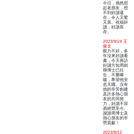
今日，偶然想
起老朋友，想
不到好讀還
在，令人又驚
又喜。祝福好
讀，好讀長
存。
2023/9/24 王
俊文
眼力不好，多
年沒來好讀看
書，今天再訪
好讀方知周劍
輝博士已往
生，不勝唏
噓，希望他安
息天國。沒有
他的辛苦創建
及許多熱心朋
友的共同努
力，好讀不容
易經營至今。
謝謝周博士及
熱心朋友的辛
勞貢獻！
2023/9/12