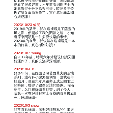
從武俠小說開始接觸到好讀，陸陸續續
也看了很多好書，六年前看到周博士的
消息覺得十分不捨與可惜，時隔多年發
現好讀又重新運作了，實在感到非常開
心與感謝！
2023/10/23 偷泥
2019年的某天，我在這裡遇見了薩豐的
風之影，便開啟了我的閱讀之路，才知
道原來閱讀是一件多麼快樂的事情。
2023年的今天，我依然在這裡遇見一本
本的好書，真心感謝好讀！
2023/10/7 Young
自2017年後，時隔六年才發現好讀又開
始運作了，真的充滿深深感謝。
2023/10/4 JOE
好多年前，在好讀發現艾西莫夫的基地
系列，還有科小說海伯利昂，讓我在年
輕歲月，住在忠孝東路旁玉成公園附近
的時候，獲得了很多閱讀的樂趣。時隔
多年，又想在好讀看點書，到了今天，
我第一次在好讀把村上春樹的收音機2讀
完，感謝好讀~
2023/10/3 snow
非常喜歡好讀，感謝好讀無私的付出與