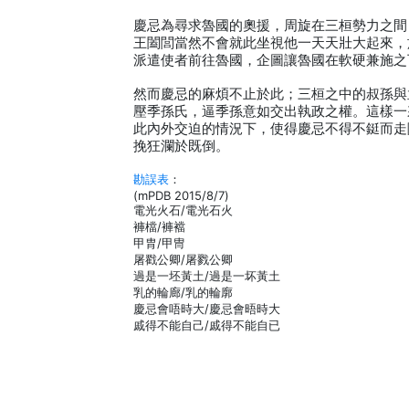
慶忌為尋求魯國的奧援，周旋在三桓勢力之間
王闔閭當然不會就此坐視他一天天壯大起來，
派遣使者前往魯國，企圖讓魯國在軟硬兼施之
然而慶忌的麻煩不止於此；三桓之中的叔孫與
壓季孫氏，逼季孫意如交出執政之權。這樣一
此內外交迫的情況下，使得慶忌不得不鋌而走
挽狂瀾於既倒。
勘誤表
：
(mPDB 2015/8/7)
電光火石/電光石火
褲檔/褲襠
甲胄/甲冑
屠戳公卿/屠戮公卿
過是一坯黃土/過是一坏黃土
乳的輪廊/乳的輪廓
慶忌會唔時大/慶忌會晤時大
戚得不能自己/戚得不能自已