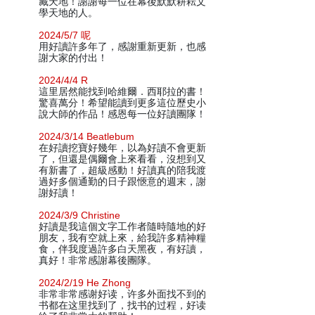
藏天地！謝謝每一位在幕後默默耕耘文
學天地的人。
2024/5/7 呢
用好讀許多年了，感謝重新更新，也感
謝大家的付出！
2024/4/4 R
這里居然能找到哈維爾．西耶拉的書！
驚喜萬分！希望能讀到更多這位歷史小
說大師的作品！感恩每一位好讀團隊！
2024/3/14 Beatlebum
在好讀挖寶好幾年，以為好讀不會更新
了，但還是偶爾會上來看看，沒想到又
有新書了，超級感動！好讀真的陪我渡
過好多個通勤的日子跟愜意的週末，謝
謝好讀！
2024/3/9 Christine
好讀是我這個文字工作者隨時隨地的好
朋友，我有空就上來，給我許多精神糧
食，伴我度過許多白天黑夜，有好讀，
真好！非常感謝幕後團隊。
2024/2/19 He Zhong
非常非常感谢好读，许多外面找不到的
书都在这里找到了，找书的过程，好读