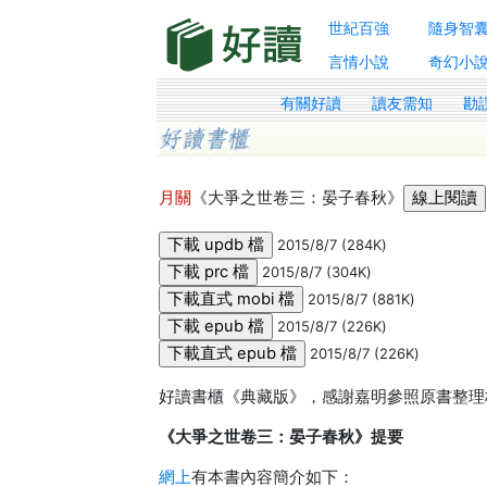
世紀百強
隨身智
言情小說
奇幻小
有關好讀
讀友需知
勘
月關
《大爭之世卷三：晏子春秋》
2015/8/7 (284K)
2015/8/7 (304K)
2015/8/7 (881K)
2015/8/7 (226K)
2015/8/7 (226K)
好讀書櫃《典藏版》，感謝嘉明參照原書整理
《大爭之世卷三：晏子春秋》提要
網上
有本書內容簡介如下：