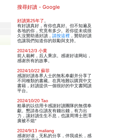
搜尋好讀 - Google
好讀第25年了
。
有好讀真好，有你也真好。但不知遍及
各地的你，究竟有多少。若你從未或很
久沒贊助過好讀，
請按這裡
，贊助好讀
也讓我們知道你的鼓勵與支持。
2024/12/3 小黄
前人栽树，后人乘凉。感谢好读网站，
感谢所有的故事。
2024/10/22 蘇菲
感謝好讀各界人士的無私奉獻并分享了
不同種類的書藏。在異地難以購買中文
書籍，好讀提供一個很好的中文書閱讀
平台。
2024/10/20 Tao
粗暴的以信用卡感謝好讀團隊的無償奉
獻。懇請各位讀友有錢出錢，有力出
力，讓好讀生生不息，也讓周博士恩澤
廣被不熄°
2024/9/13 maliang
感谢好读，无私的分享，伴我成长，感