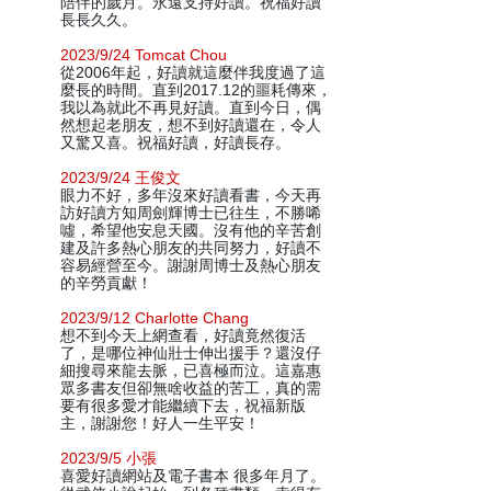
陪伴的歲月。永遠支持好讀。祝福好讀
長長久久。
2023/9/24 Tomcat Chou
從2006年起，好讀就這麼伴我度過了這
麼長的時間。直到2017.12的噩耗傳來，
我以為就此不再見好讀。直到今日，偶
然想起老朋友，想不到好讀還在，令人
又驚又喜。祝福好讀，好讀長存。
2023/9/24 王俊文
眼力不好，多年沒來好讀看書，今天再
訪好讀方知周劍輝博士已往生，不勝唏
噓，希望他安息天國。沒有他的辛苦創
建及許多熱心朋友的共同努力，好讀不
容易經營至今。謝謝周博士及熱心朋友
的辛勞貢獻！
2023/9/12 Charlotte Chang
想不到今天上網查看，好讀竟然復活
了，是哪位神仙壯士伸出援手？還沒仔
細搜尋來龍去脈，已喜極而泣。這嘉惠
眾多書友但卻無啥收益的苦工，真的需
要有很多愛才能繼續下去，祝福新版
主，謝謝您！好人一生平安！
2023/9/5 小張
喜愛好讀網站及電子書本 很多年月了。