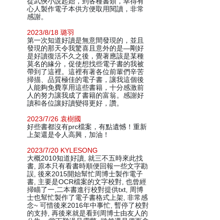
從武俠小說起始，到各種書類，幸得有
心人製作電子本供方便取用閱讀，非常
感謝。
2023/8/18 璐羽
第一次知道好讀是無意間發現的，並且
發現的那天令我驚喜且意外的是—剛好
是好讀復活不久之後，覺著應該是某種
莫名的緣分，促使想找些電子書的我被
帶到了這裡。這裡有著各位前輩們辛苦
掃描、品質極佳的電子書，讓我這個後
人能夠免費享用這些書籍，十分感激前
人的努力讓我成了書籍的富翁。感謝好
讀和各位讓好讀變得更好，讚。
2023/7/26 袁樹國
好些書都沒有prc檔案，有點遺憾！重新
上架還是令人高興，加油！
2023/7/20 KYLESONG
大概2010知道好讀, 就三不五時來此找
書, 原本只有看書時順便回報一些文字勘
誤, 後來2015開始幫忙周博士製作電子
書, 主要是OCR檔案的文字校對, 也曾經
掃瞄了一,二本書進行校對提供txt, 周博
士也幫忙製作了電子書格式上架, 非常感
念~ 可惜後來2016年中事忙, 暫停了校對
的支持, 再後來就是看到周博士由友人的