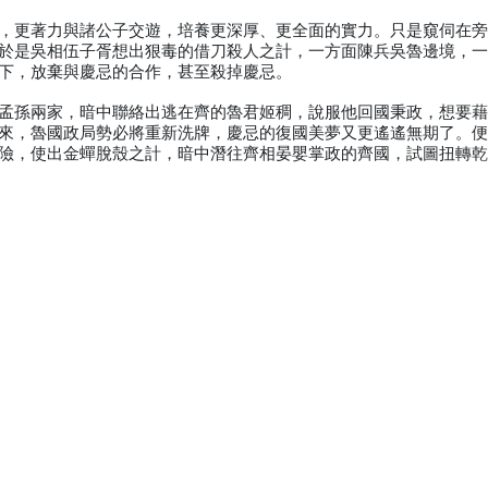
，更著力與諸公子交遊，培養更深厚、更全面的實力。只是窺伺在
於是吳相伍子胥想出狠毒的借刀殺人之計，一方面陳兵吳魯邊境，
下，放棄與慶忌的合作，甚至殺掉慶忌。
孟孫兩家，暗中聯絡出逃在齊的魯君姬稠，說服他回國秉政，想要
來，魯國政局勢必將重新洗牌，慶忌的復國美夢又更遙遙無期了。
險，使出金蟬脫殼之計，暗中潛往齊相晏嬰掌政的齊國，試圖扭轉