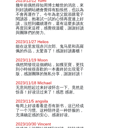
2023/12/12 Yumi
幾年前偶然得知周博士離世的消息，來
到好讀網站總會覺得有點悵然，也以為
不會再運作了。今年為老父親添購電子
閱讀器，抱著試一試的心情再度連上好
讀，沒想到繼續運作，還有這麼多讀友
再度回來這裡，感覺很溫暖，謝謝好讀
與團隊們的努力。
2023/11/27 Helios
能在这里发现赤川次郎、鬼马星和高羅
佩的作品，太驚喜了！感謝好讀書櫃！
2023/11/19 Moon
偶然間發現這個網站，如獲至寶，更找
到小時候很喜歡的一本書終於出現電子
版，感謝團隊的無私分享，謝謝好讀！
2023/11/18 Michael
无意间想起过来好读怀念一下。竟然是
惊喜！好读活过来了！感恩 感谢。
2023/11/5 angsila
每周上好读看看是否有新书，这已经成
了一个习惯。这种陪伴是一种舒服的，
充满确定感的安心。感谢好读。
2023/10/30 Vincent