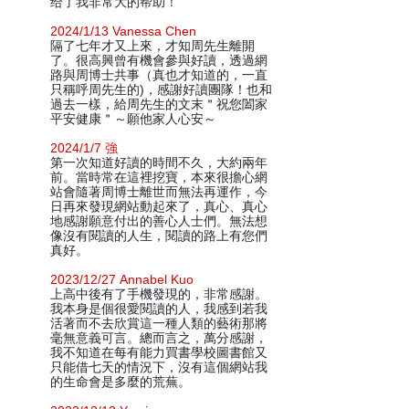
给了我非常大的帮助！
2024/1/13 Vanessa Chen
隔了七年才又上來，才知周先生離開
了。很高興曾有機會參與好讀，透過網
路與周博士共事（真也才知道的，一直
只稱呼周先生的)，感謝好讀團隊！也和
過去一樣，給周先生的文末＂祝您闔家
平安健康＂～願他家人心安～
2024/1/7 強
第一次知道好讀的時間不久，大約兩年
前。當時常在這裡挖寶，本來很擔心網
站會隨著周博士離世而無法再運作，今
日再來發現網站動起來了，真心、真心
地感謝願意付出的善心人士們。無法想
像沒有閱讀的人生，閱讀的路上有您們
真好。
2023/12/27 Annabel Kuo
上高中後有了手機發現的，非常感謝。
我本身是個很愛閱讀的人，我感到若我
活著而不去欣賞這一種人類的藝術那將
毫無意義可言。總而言之，萬分感謝，
我不知道在每有能力買書學校圖書館又
只能借七天的情況下，沒有這個網站我
的生命會是多麼的荒蕪。