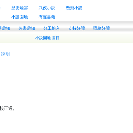
囊
歷史煙雲
武俠小說
懸疑小說
說
小說園地
有聲書籍
誤需知
製書需知
分工輸入
支持好讀
聯絡好讀
小說園地 書目
說明
校正過。