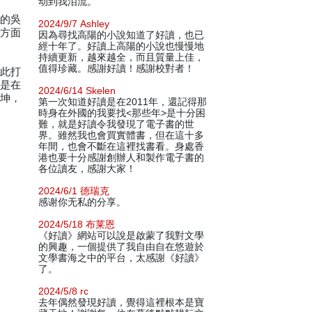
动到我泪流。
旁的吳
2024/9/7 Ashley
一方面
因為尋找高陽的小說知道了好讀，也已
經十年了。好讀上高陽的小說也慢慢地
持續更新，越來越全，而且質量上佳，
值得珍藏。感謝好讀！感謝校對者！
藉此打
便是在
2024/6/14 Skelen
乾坤，
第一次知道好讀是在2011年，還記得那
時身在外國的我要找<那些年>是十分困
難，就是好讀令我發現了電子書的世
界。雖然我也會買實體書，但在這十多
年間，也會不斷在這裡找書看。身處香
港也要十分感謝創辦人和製作電子書的
各位讀友，感謝大家！
2024/6/1 德瑞克
感谢你无私的分享。
2024/5/18 布莱恩
《好讀》網站可以說是啟蒙了我對文學
的興趣，一個提供了我自由自在悠遊於
文學書海之中的平台，太感謝《好讀》
了。
2024/5/8 rc
去年偶然發現好讀，覺得這裡根本是寶