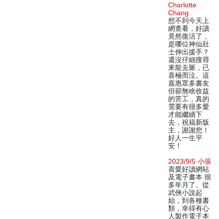
Charlotte
Chang
想不到今天上
網查看，好讀
竟然復活了，
是哪位神仙壯
士伸出援手？
還沒仔細搜尋
來龍去脈，已
喜極而泣。這
嘉惠眾多書友
但卻無啥收益
的苦工，真的
需要有很多愛
才能繼續下
去，祝福新版
主，謝謝您！
好人一生平
安！
2023/9/5 小張
喜愛好讀網站
及電子書本 很
多年月了。從
武俠小說起
始，到各種書
類，幸得有心
人製作電子本