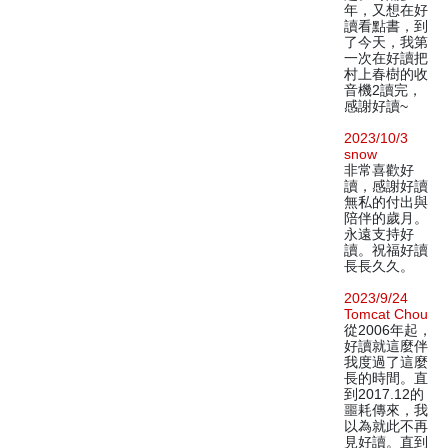
年，又想在好
讀看點書，到
了今天，我第
一次在好讀把
村上春樹的收
音機2讀完，
感謝好讀~
2023/10/3
snow
非常喜歡好
讀，感謝好讀
無私的付出與
陪伴的歲月。
永遠支持好
讀。祝福好讀
長長久久。
2023/9/24
Tomcat Chou
從2006年起，
好讀就這麼伴
我度過了這麼
長的時間。直
到2017.12的
噩耗傳來，我
以為就此不再
見好讀。直到