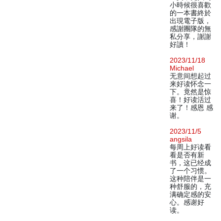
小時候很喜歡
的一本書終於
出現電子版，
感謝團隊的無
私分享，謝謝
好讀！
2023/11/18
Michael
无意间想起过
来好读怀念一
下。竟然是惊
喜！好读活过
来了！感恩 感
谢。
2023/11/5
angsila
每周上好读看
看是否有新
书，这已经成
了一个习惯。
这种陪伴是一
种舒服的，充
满确定感的安
心。感谢好
读。