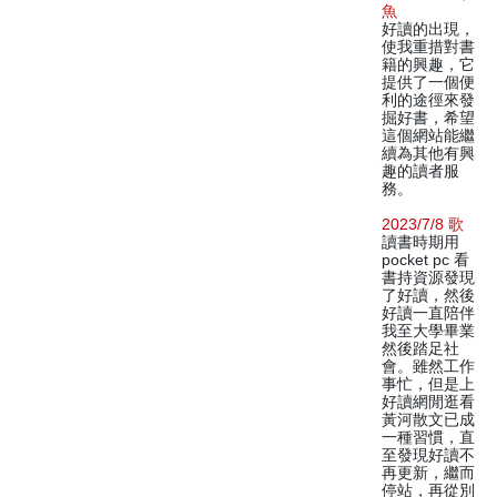
魚
好讀的出現，
使我重措對書
籍的興趣，它
提供了一個便
利的途徑來發
掘好書，希望
這個網站能繼
續為其他有興
趣的讀者服
務。
2023/7/8 歌
讀書時期用
pocket pc 看
書持資源發現
了好讀，然後
好讀一直陪伴
我至大學畢業
然後踏足社
會。雖然工作
事忙，但是上
好讀網閒逛看
黃河散文已成
一種習慣，直
至發現好讀不
再更新，繼而
停站，再從別