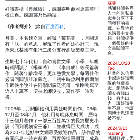
蘇菲
感謝好讀各界
好讀書櫃《典藏版》，感謝嘉明參照原書整理
人士的無私奉
校正過。感謝鄧乃昌勘誤。
獻并分享了不
同種類的書
《作者簡介》
(錄自
百度百科
)
藏。在異地難
以購買中文書
月關，本名魏立軍，綽號「菊花關」，月關還
籍，好讀提供
一個很好的中
有「朕」的意思，展現了作者的雄心壯志。現
文書閱讀平
為東北某國有銀行二級分支行高級業務主管。
台。
生於七十年代初，自幼喜歡文學，小學二年級
2024/10/20
時就閱讀了《楊家將》、《李自成》等長篇著
Tao
作，隨著年齡增長，更加熱愛文學，每遇佳作
粗暴的以信用
卡感謝好讀團
必購回閱讀並珍藏之。上初中時曾利用假期創
隊的無償奉
作武俠小說並在同學間廣泛流傳，惜剛剛寫至
獻。懇請各位
近八十萬字，便被老師沒收，寫作夢一時夭
讀友有錢出
折。
錢，有力出
力，讓好讀生
生不息，也讓
2006年，月關開始利用業餘時間創作。06年
周博士恩澤廣
12月至08年1月，他利用每晚休息時間，歷時
被不熄°
十三個月創作了一部三百餘萬字的長篇歷史小
說《回到明朝當王爺》，並獲得巨大成功，成
2024/9/13
為2007年起點中文網最受歡迎作品，該作品的
maliang
有關訊息一時在新浪、百度等搜尋網頁上成為
感谢好读，无