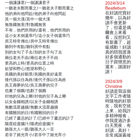
一個謙謙君/一個謙謙君子
2024/3/14
一聽老夫鄭而重之/一聽老夫子鄭而重之
Beatlebum
在好讀挖寶好
他的弟向他問起/他的弟子向他問起
幾年，以為好
其一個大漢/其中一個大漢
讀不會更新
無魯國無害/對魯國無害
了，但還是偶
不有，他們所用的/還有，他們所用的
爾會上來看
這小女木倒還乖巧/這小女子倒還乖巧
看，沒想到又
房又時常傳出/房中又時常傳出
有新書了，超
聽到中有點/聽到房中有點
級感動！好讀
別的女勾了子去/別的女子勾了去
真的陪我渡過
好多個通勤的
兩位老夫不由/兩位老夫子不由
日子跟愜意的
更高的上時/更高的位置上時
週末，謝謝好
欲望和野心/慾望和野心
讀！
吳國的美好願景/吳國的美好遠景
後代孫以任為姓/後代子孫以任為姓
2024/3/9
吳王壽夢的兒/吳王壽夢的兒子
Christine
也畫了個圓/也劃了個圓
好讀是我這個
封他的兒為上卿/封他的兒子為上卿
文字工作者隨
時隨地的好朋
以女金錢相誘/以女子金錢相誘
友，我有空就
無數流星越牆/無數火流星越牆
上來，給我許
有國難回的日/有國難回的日子
多精神糧食，
已經了慶忌的計了/已經中了慶忌的計了
伴我度過許多
陽度絞盡腦汁/陽虎絞盡腦汁
白天黑夜，有
聽孫大人一眼/聽孫大人一言
好讀，真好！
若非了姬光宵小/若非中了姬光宵小
非常感謝幕後