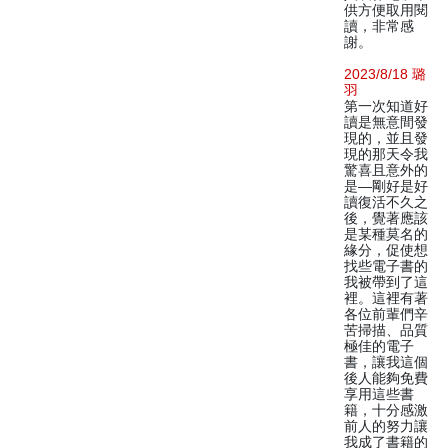
供方便取用閱
讀，非常感
謝。
2023/8/18 璐
羽
第一次知道好
讀是無意間發
現的，並且發
現的那天令我
驚喜且意外的
是—剛好是好
讀復活不久之
後，覺著應該
是某種莫名的
緣分，促使想
找些電子書的
我被帶到了這
裡。這裡有著
各位前輩們辛
苦掃描、品質
極佳的電子
書，讓我這個
後人能夠免費
享用這些書
籍，十分感激
前人的努力讓
我成了書籍的