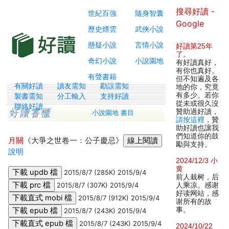
搜尋好讀 -
世紀百強
隨身智囊
Google
歷史煙雲
武俠小說
懸疑小說
言情小說
好讀第25年
了
。
奇幻小說
小說園地
有好讀真好，
有你也真好。
有聲書籍
但不知遍及各
有關好讀
讀友需知
勘誤需知
地的你，究竟
有多少。若你
製書需知
分工輸入
支持好讀
從未或很久沒
聯絡好讀
贊助過好讀，
小說園地 書目
請按這裡
，贊
助好讀也讓我
們知道你的鼓
月關
《大爭之世卷一：公子慶忌》
勵與支持。
說明
2024/12/3 小
黄
2015/8/7 (285K) 2015/9/4
前人栽树，后
2015/8/7 (307K) 2015/9/4
人乘凉。感谢
好读网站，感
2015/8/7 (912K) 2015/9/4
谢所有的故
事。
2015/8/7 (243K) 2015/9/4
2015/8/7 (243K) 2015/9/4
2024/10/22