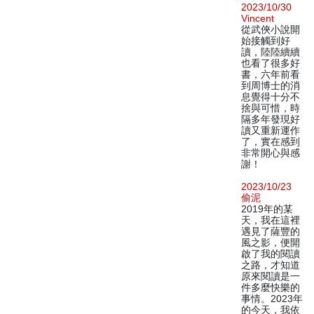
2023/10/30
Vincent
從武俠小說開
始接觸到好
讀，陸陸續續
也看了很多好
書，六年前看
到周博士的消
息覺得十分不
捨與可惜，時
隔多年發現好
讀又重新運作
了，實在感到
非常開心與感
謝！
2023/10/23
偷泥
2019年的某
天，我在這裡
遇見了薩豐的
風之影，便開
啟了我的閱讀
之路，才知道
原來閱讀是一
件多麼快樂的
事情。2023年
的今天，我依