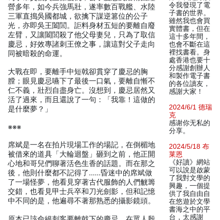
令我發現了電
營多年，如今兵強馬壯，遂率數百戰艦、水陸
子書的世界。
三軍直搗吳國都城，欲擒下謀逆篡位的公子
雖然我也會買
光，亦即吳王闔閭。詎料身材五短的要離自廢
實體書，但在
左臂，又讓闔閭殺了他父母妻兒，只為了取信
這十多年間，
慶忌，好效專諸刺王僚之事，讓這對父子走向
也會不斷在這
裡找書看。身
同被暗殺的命運。
處香港也要十
分感謝創辦人
大戰在即，要離手中短戟卻貫穿了慶忌的胸
和製作電子書
膛；眼見慶忌嚥下了最後一口氣，要離自慚不
的各位讀友，
仁不義，壯烈自盡身亡。沒想到，慶忌居然又
感謝大家！
活了過來，而且還說了一句：「我靠！這做的
2024/6/1 德瑞
是什麼夢？」
克
感谢你无私的
※※※
分享。
席斌是一名在拍片現場工作的場記，在倒楣地
2024/5/18 布
被借來的道具「大輪迴盤」砸到之前，他正開
莱恩
《好讀》網站
心地和哥兒們聊著活色生香的話題。而在那之
可以說是啟蒙
後，他則什麼都不記得了……昏迷中的席斌做
了我對文學的
了一場怪夢，他看見穿著古代服飾的人們觥籌
興趣，一個提
交錯，也看見甲士兵卒和刀光劍影，但和記憶
供了我自由自
中不同的是，他遍尋不著那熟悉的攝影鏡頭。
在悠遊於文學
書海之中的平
台，太感謝
原本已該命絕刺客要離戟下的慶忌，在眾人殷