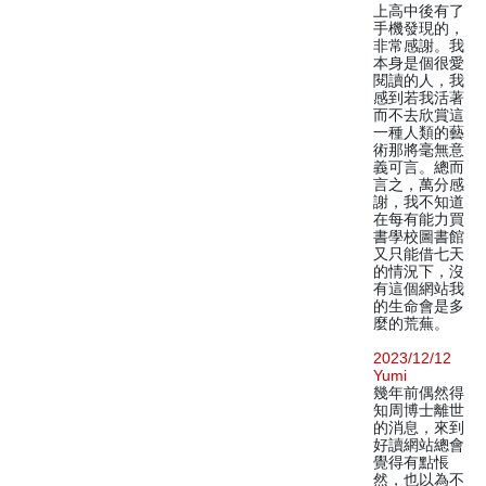
上高中後有了
手機發現的，
非常感謝。我
本身是個很愛
閱讀的人，我
感到若我活著
而不去欣賞這
一種人類的藝
術那將毫無意
義可言。總而
言之，萬分感
謝，我不知道
在每有能力買
書學校圖書館
又只能借七天
的情況下，沒
有這個網站我
的生命會是多
麼的荒蕪。
2023/12/12
Yumi
幾年前偶然得
知周博士離世
的消息，來到
好讀網站總會
覺得有點悵
然，也以為不