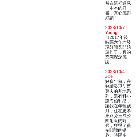
然在這裡遇見
一本本的好
書，真心感謝
好讀！
2023/10/7
Young
自2017年後，
時隔六年才發
現好讀又開始
運作了，真的
充滿深深感
謝。
2023/10/4
JOE
好多年前，在
好讀發現艾西
莫夫的基地系
列，還有科小
說海伯利昂，
讓我在年輕歲
月，住在忠孝
東路旁玉成公
園附近的時
候，獲得了很
多閱讀的樂
趣。時隔多