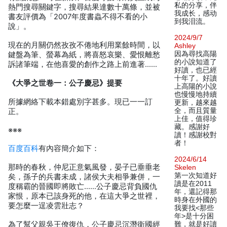
私的分享，伴
熱門搜尋關鍵字，搜尋結果達數十萬條，並被
我成长，感动
書友評價為「2007年度書蟲不得不看的小
到我泪流。
說」。
2024/9/7
現在的月關仍然孜孜不倦地利用業餘時間，以
Ashley
因為尋找高陽
鍵盤為筆、螢幕為紙，將喜怒哀樂、愛恨離愁
的小說知道了
訴諸筆端，在他喜愛的創作之路上前進著……
好讀，也已經
十年了。好讀
《大爭之世卷一：公子慶忌》提要
上高陽的小說
也慢慢地持續
所據網絡下載本錯處別字甚多。現已一一訂
更新，越來越
全，而且質量
正。
上佳，值得珍
藏。感謝好
※※※
讀！感謝校對
者！
百度百科
有內容簡介如下：
2024/6/14
那時的春秋，仲尼正意氣風發，晏子已垂垂老
Skelen
第一次知道好
矣，孫子的兵書未成，諸侯大夫相爭兼併，一
讀是在2011
度稱霸的晉國即將敗亡……公子慶忌背負國仇
年，還記得那
家恨，原本已該身死的他，在這大爭之世裡，
時身在外國的
要怎麼一逞凌雲壯志？
我要找<那些
年>是十分困
為了幫父親吳王僚復仇，公子慶忌沉潛衛國經
難，就是好讀