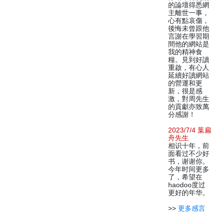
的論壇得悉網
主離世一事，
心有點哀傷，
後悔未曾跟他
言謝在學習期
間他的網站是
我的精神食
糧。見到好讀
重啟，有心人
延續好讀網站
的營運和更
新，很是感
激，對周先生
的貢獻亦致萬
分感謝！
2023/7/4 葉扁
舟先生
相识十年，前
面看过不少好
书，谢谢你。
今年时间更多
了，希望在
haodoo度过
更好的年华。
>>
更多感言