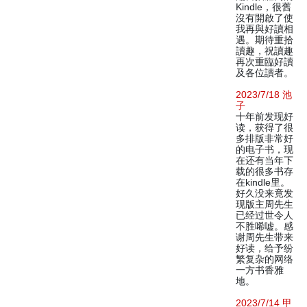
Kindle，很舊
沒有開啟了使
我再與好讀相
遇。期待重拾
讀趣，祝讀趣
再次重臨好讀
及各位讀者。
2023/7/18 池
子
十年前发现好
读，获得了很
多排版非常好
的电子书，现
在还有当年下
载的很多书存
在kindle里。
好久没来竟发
现版主周先生
已经过世令人
不胜唏嘘。感
谢周先生带来
好读，给予纷
繁复杂的网络
一方书香雅
地。
2023/7/14 甲