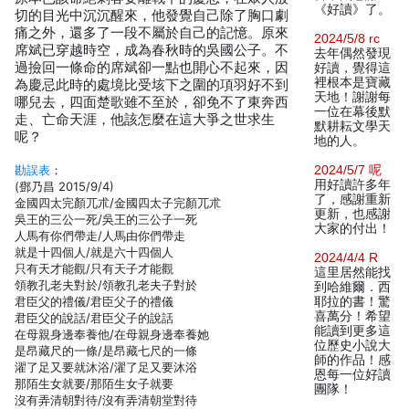
《好讀》了。
切的目光中沉沉醒來，他發覺自己除了胸口劇
痛之外，還多了一段不屬於自己的記憶。原來
2024/5/8 rc
席斌已穿越時空，成為春秋時的吳國公子。不
去年偶然發現
過撿回一條命的席斌卻一點也開心不起來，因
好讀，覺得這
裡根本是寶藏
為慶忌此時的處境比受垓下之圍的項羽好不到
天地！謝謝每
哪兒去，四面楚歌雖不至於，卻免不了東奔西
一位在幕後默
走、亡命天涯，他該怎麼在這大爭之世求生
默耕耘文學天
呢？
地的人。
勘誤表
：
2024/5/7 呢
用好讀許多年
(鄧乃昌 2015/9/4)
了，感謝重新
金國四太完顏兀朮/金國四太子完顏兀朮
更新，也感謝
吳王的三公一死/吳王的三公子一死
大家的付出！
人馬有你們帶走/人馬由你們帶走
就是十四個人/就是六十四個人
2024/4/4 R
只有天才能觀/只有天子才能觀
這里居然能找
領教孔老夫對於/領教孔老夫子對於
到哈維爾．西
君臣父的禮儀/君臣父子的禮儀
耶拉的書！驚
喜萬分！希望
君臣父的說話/君臣父子的說話
能讀到更多這
在母親身邊奉養他/在母親身邊奉養她
位歷史小說大
是昂藏尺的一條/是昂藏七尺的一條
師的作品！感
濯了足又要就沐浴/濯了足又要沐浴
恩每一位好讀
那陌生女就要/那陌生女子就要
團隊！
沒有弄清朝對待/沒有弄清朝堂對待