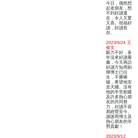
今日，偶然想
起老朋友，想
不到好讀還
在，令人又驚
又喜。祝福好
讀，好讀長
存。
2023/9/24 王
俊文
眼力不好，多
年沒來好讀看
書，今天再訪
好讀方知周劍
輝博士已往
生，不勝唏
噓，希望他安
息天國。沒有
他的辛苦創建
及許多熱心朋
友的共同努
力，好讀不容
易經營至今。
謝謝周博士及
熱心朋友的辛
勞貢獻！
2023/9/12