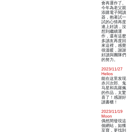
會再運作了。
今年為老父親
添購電子閱讀
器，抱著試一
試的心情再度
連上好讀，沒
想到繼續運
作，還有這麼
多讀友再度回
來這裡，感覺
很溫暖，謝謝
好讀與團隊們
的努力。
2023/11/27
Helios
能在这里发现
赤川次郎、鬼
马星和高羅佩
的作品，太驚
喜了！感謝好
讀書櫃！
2023/11/19
Moon
偶然間發現這
個網站，如獲
至寶，更找到