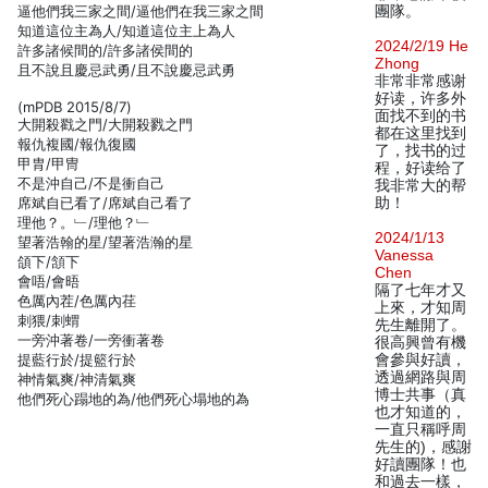
逼他們我三家之間/逼他們在我三家之間
團隊。
知道這位主為人/知道這位主上為人
2024/2/19 He
許多諸候間的/許多諸侯間的
Zhong
且不說且慶忌武勇/且不說慶忌武勇
非常非常感谢
好读，许多外
(mPDB 2015/8/7)
面找不到的书
大開殺戳之門/大開殺戮之門
都在这里找到
報仇複國/報仇復國
了，找书的过
甲胄/甲冑
程，好读给了
不是沖自己/不是衝自己
我非常大的帮
席斌自已看了/席斌自己看了
助！
理他？。﹂/理他？﹂
2024/1/13
望著浩翰的星/望著浩瀚的星
Vanessa
頜下/頷下
Chen
會唔/會晤
隔了七年才又
色厲內茬/色厲內荏
上來，才知周
刺猥/刺蝟
先生離開了。
一旁沖著卷/一旁衝著卷
很高興曾有機
提藍行於/提籃行於
會參與好讀，
透過網路與周
神情氣爽/神清氣爽
博士共事（真
他們死心蹋地的為/他們死心塌地的為
也才知道的，
一直只稱呼周
先生的)，感謝
好讀團隊！也
和過去一樣，