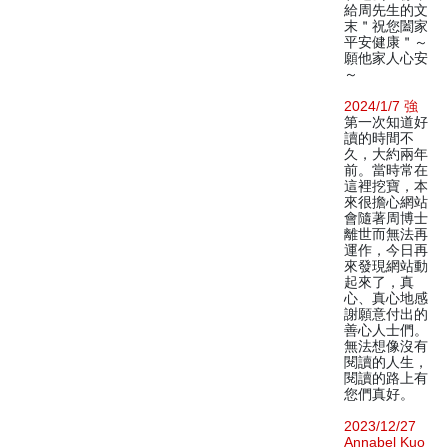
給周先生的文
末＂祝您闔家
平安健康＂～
願他家人心安
～
2024/1/7 強
第一次知道好
讀的時間不
久，大約兩年
前。當時常在
這裡挖寶，本
來很擔心網站
會隨著周博士
離世而無法再
運作，今日再
來發現網站動
起來了，真
心、真心地感
謝願意付出的
善心人士們。
無法想像沒有
閱讀的人生，
閱讀的路上有
您們真好。
2023/12/27
Annabel Kuo