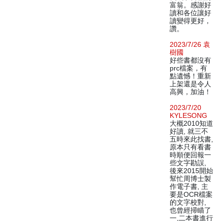
富翁。感謝好
讀和各位讓好
讀變得更好，
讚。
2023/7/26 袁
樹國
好些書都沒有
prc檔案，有
點遺憾！重新
上架還是令人
高興，加油！
2023/7/20
KYLESONG
大概2010知道
好讀, 就三不
五時來此找書,
原本只有看書
時順便回報一
些文字勘誤,
後來2015開始
幫忙周博士製
作電子書, 主
要是OCR檔案
的文字校對,
也曾經掃瞄了
一,二本書進行