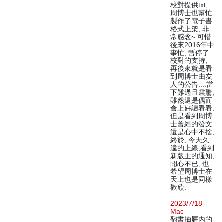
校對提供txt,
周博士也幫忙
製作了電子書
格式上架, 非
常感念~ 可惜
後來2016年中
事忙, 暫停了
校對的支持,
再後來就是看
到周博士由友
人的公告....當
下難過且震驚,
雖然還是偶而
會上好讀看看,
但是看到周博
士曾經的發文
還是心中不捨,
終於, 今天久
違的上線,看到
新版主的通知,
開心不已, 也
希望周博士在
天上也是同樣
歡欣.
2023/7/18
Mac
翻書抽屜內的