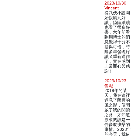
2023/10/30
Vincent
從武俠小說開
始接觸到好
讀，陸陸續續
也看了很多好
書，六年前看
到周博士的消
息覺得十分不
捨與可惜，時
隔多年發現好
讀又重新運作
了，實在感到
非常開心與感
謝！
2023/10/23
偷泥
2019年的某
天，我在這裡
遇見了薩豐的
風之影，便開
啟了我的閱讀
之路，才知道
原來閱讀是一
件多麼快樂的
事情。2023年
的今天，我依