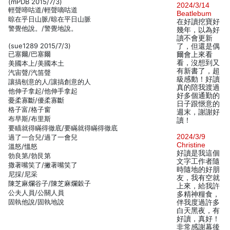
(mPDB 2015/7/3)
2024/3/14
輕聲啼咕道/輕聲嘀咕道
Beatlebum
晾在乎日山脈/晾在平日山脈
在好讀挖寶好
警覺他說。/警覺地說。
幾年，以為好
讀不會更新
(sue1289 2015/7/3)
了，但還是偶
已塞爾/巴塞爾
爾會上來看
看，沒想到又
美國本上/美國本土
有新書了，超
汽宙聲/汽笛聲
級感動！好讀
讓搞刨意的人/讓搞創意的人
真的陪我渡過
他伸子拿起/他伸手拿起
好多個通勤的
憂柔寡斷/優柔寡斷
日子跟愜意的
格子富/格子窗
週末，謝謝好
布早斯/布里斯
讀！
要瞄就得瞞得徹底/要瞞就得瞞得徹底
2024/3/9
過了一合兒/過了一會兒
Christine
溫怒/慍怒
好讀是我這個
勃良第/勃艮第
文字工作者隨
撒著嘴笑了/撇著嘴笑了
時隨地的好朋
尼採/尼采
友，我有空就
陳芝麻爛谷子/陳芝麻爛穀子
上來，給我許
公夫人員/公關人員
多精神糧食，
固執他說/固執地說
伴我度過許多
白天黑夜，有
好讀，真好！
非常感謝幕後