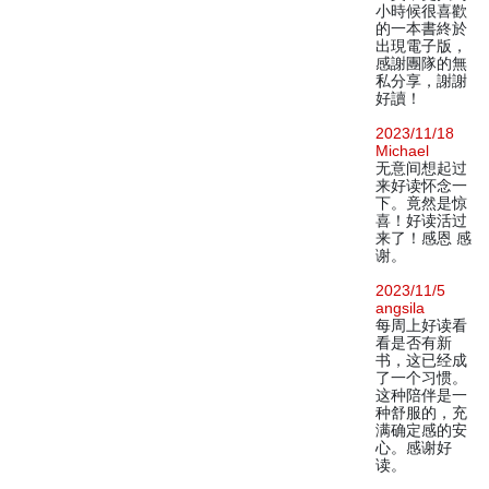
小時候很喜歡
的一本書終於
出現電子版，
感謝團隊的無
私分享，謝謝
好讀！
2023/11/18
Michael
无意间想起过
来好读怀念一
下。竟然是惊
喜！好读活过
来了！感恩 感
谢。
2023/11/5
angsila
每周上好读看
看是否有新
书，这已经成
了一个习惯。
这种陪伴是一
种舒服的，充
满确定感的安
心。感谢好
读。