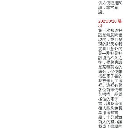
供方便取用閱
讀，非常感
謝。
2023/8/18 璐
羽
第一次知道好
讀是無意間發
現的，並且發
現的那天令我
驚喜且意外的
是—剛好是好
讀復活不久之
後，覺著應該
是某種莫名的
緣分，促使想
找些電子書的
我被帶到了這
裡。這裡有著
各位前輩們辛
苦掃描、品質
極佳的電子
書，讓我這個
後人能夠免費
享用這些書
籍，十分感激
前人的努力讓
我成了書籍的