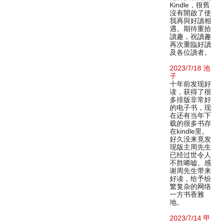
Kindle，很舊
沒有開啟了使
我再與好讀相
遇。期待重拾
讀趣，祝讀趣
再次重臨好讀
及各位讀者。
2023/7/18 池
子
十年前发现好
读，获得了很
多排版非常好
的电子书，现
在还有当年下
载的很多书存
在kindle里。
好久没来竟发
现版主周先生
已经过世令人
不胜唏嘘。感
谢周先生带来
好读，给予纷
繁复杂的网络
一方书香雅
地。
2023/7/14 甲