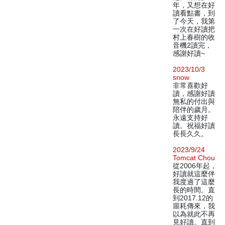
年，又想在好
讀看點書，到
了今天，我第
一次在好讀把
村上春樹的收
音機2讀完，
感謝好讀~
2023/10/3
snow
非常喜歡好
讀，感謝好讀
無私的付出與
陪伴的歲月。
永遠支持好
讀。祝福好讀
長長久久。
2023/9/24
Tomcat Chou
從2006年起，
好讀就這麼伴
我度過了這麼
長的時間。直
到2017.12的
噩耗傳來，我
以為就此不再
見好讀。直到