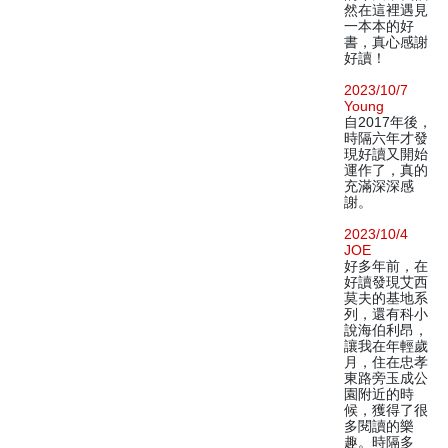
然在這裡遇見
一本本的好
書，真心感謝
好讀！
2023/10/7
Young
自2017年後，
時隔六年才發
現好讀又開始
運作了，真的
充滿深深感
謝。
2023/10/4
JOE
好多年前，在
好讀發現艾西
莫夫的基地系
列，還有科小
說海伯利昂，
讓我在年輕歲
月，住在忠孝
東路旁玉成公
園附近的時
候，獲得了很
多閱讀的樂
趣。時隔多