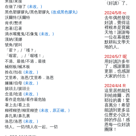
米接/來接
《好讀》了。
在做了/做了
(未改。)
黑色塑膠膠丸/黑色塑膠丸
(改成黑色膠丸)
2024/5/8 rc
沃爾恃/沃爾特
去年偶然發現
好讀，覺得這
肯求/懇求
裡根本是寶藏
忽著/忍著
天地！謝謝每
滴水嘴魔鬼/石像鬼
(未改。)
一位在幕後默
漢納/漢娜
默耕耘文學天
號角/號叫
地的人。
「霍？」/「嚄？」
「喔霍。」/「喔嚄！」
2024/5/7 呢
不過。最後/不過，最後
用好讀許多年
了，感謝重新
械樹板/械木板
更新，也感謝
拴在/扣在
(未改。)
大家的付出！
艾里希。洛恩/艾里希．洛恩
嬸嬸/伯母
(未改。)
2024/4/4 R
披頭土/披頭士
這里居然能找
念道/唸道
(未改。)
到哈維爾．西
看作是危險/看作最危險
耶拉的書！驚
著上去/看上去
喜萬分！希望
能讀到更多這
糊裡糊塗/糊里糊塗
(未改，原正確。)
位歷史小說大
鼻孔果/鼻孔裏
師的作品！感
洛思/洛恩
(未改。)
恩每一位好讀
情人。一切/情人在一起。一切
團隊！