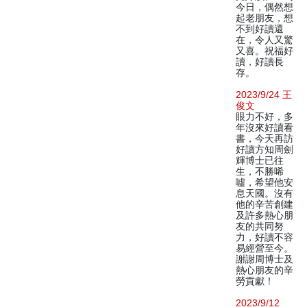
今日，偶然想
起老朋友，想
不到好讀還
在，令人又驚
又喜。祝福好
讀，好讀長
存。
2023/9/24 王
俊文
眼力不好，多
年沒來好讀看
書，今天再訪
好讀方知周劍
輝博士已往
生，不勝唏
噓，希望他安
息天國。沒有
他的辛苦創建
及許多熱心朋
友的共同努
力，好讀不容
易經營至今。
謝謝周博士及
熱心朋友的辛
勞貢獻！
2023/9/12