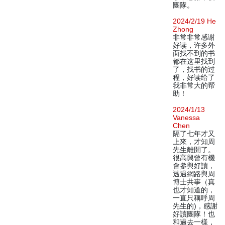
團隊。
2024/2/19 He
Zhong
非常非常感谢
好读，许多外
面找不到的书
都在这里找到
了，找书的过
程，好读给了
我非常大的帮
助！
2024/1/13
Vanessa
Chen
隔了七年才又
上來，才知周
先生離開了。
很高興曾有機
會參與好讀，
透過網路與周
博士共事（真
也才知道的，
一直只稱呼周
先生的)，感謝
好讀團隊！也
和過去一樣，