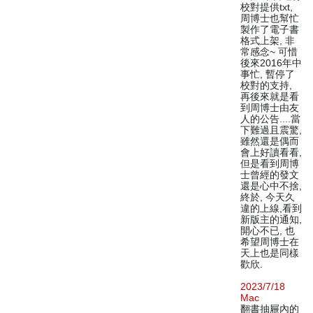
校對提供txt,
周博士也幫忙
製作了電子書
格式上架, 非
常感念~ 可惜
後來2016年中
事忙, 暫停了
校對的支持,
再後來就是看
到周博士由友
人的公告....當
下難過且震驚,
雖然還是偶而
會上好讀看看,
但是看到周博
士曾經的發文
還是心中不捨,
終於, 今天久
違的上線,看到
新版主的通知,
開心不已, 也
希望周博士在
天上也是同樣
歡欣.
2023/7/18
Mac
翻書抽屜內的