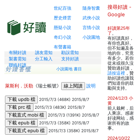
搜尋好讀 -
世紀百強
隨身智囊
Google
歷史煙雲
武俠小說
懸疑小說
言情小說
好讀第25年
了
。
奇幻小說
小說園地
有好讀真好，
有你也真好。
有聲書籍
但不知遍及各
有關好讀
讀友需知
勘誤需知
地的你，究竟
有多少。若你
製書需知
分工輸入
支持好讀
從未或很久沒
聯絡好讀
贊助過好讀，
小說園地 書目
請按這裡
，贊
助好讀也讓我
們知道你的鼓
萊斯利．沃勒
《瑞士帳號》
說明
勵與支持。
2024/12/3 小
2015/7/3 (468K) 2015/8/7
黄
2015/7/3 (483K) 2015/8/7
前人栽树，后
人乘凉。感谢
2015/7/3 (1391K) 2015/8/7
好读网站，感
2015/7/3 (358K) 2015/8/7
谢所有的故
事。
2015/7/3 (358K) 2015/8/7
2024/10/22