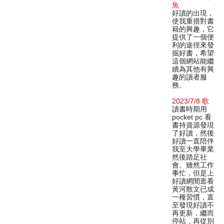
魚
好讀的出現，
使我重措對書
籍的興趣，它
提供了一個便
利的途徑來發
掘好書，希望
這個網站能繼
續為其他有興
趣的讀者服
務。
2023/7/8 歌
讀書時期用
pocket pc 看
書持資源發現
了好讀，然後
好讀一直陪伴
我至大學畢業
然後踏足社
會。雖然工作
事忙，但是上
好讀網閒逛看
黃河散文已成
一種習慣，直
至發現好讀不
再更新，繼而
停站，再從別