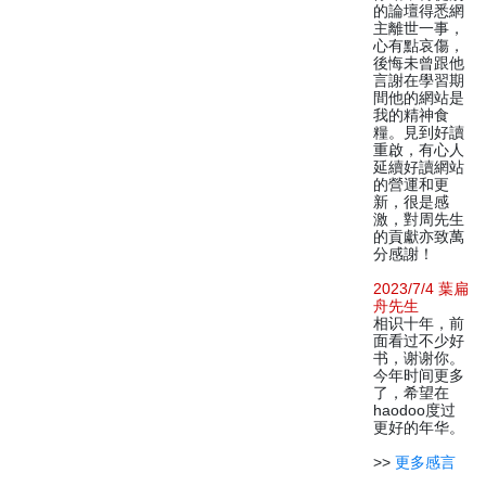
的論壇得悉網
主離世一事，
心有點哀傷，
後悔未曾跟他
言謝在學習期
間他的網站是
我的精神食
糧。見到好讀
重啟，有心人
延續好讀網站
的營運和更
新，很是感
激，對周先生
的貢獻亦致萬
分感謝！
2023/7/4 葉扁
舟先生
相识十年，前
面看过不少好
书，谢谢你。
今年时间更多
了，希望在
haodoo度过
更好的年华。
>>
更多感言