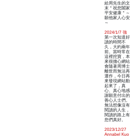
給周先生的文
末＂祝您闔家
平安健康＂～
願他家人心安
～
2024/1/7 強
第一次知道好
讀的時間不
久，大約兩年
前。當時常在
這裡挖寶，本
來很擔心網站
會隨著周博士
離世而無法再
運作，今日再
來發現網站動
起來了，真
心、真心地感
謝願意付出的
善心人士們。
無法想像沒有
閱讀的人生，
閱讀的路上有
您們真好。
2023/12/27
Annabel Kuo