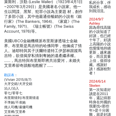
萊斯利．沃勒 (Leslie Waller) （1923年4月1日
私的分享，伴
~2007年3月29日）是美國著名小說家。他一
我成长，感动
到我泪流。
生以間諜、黑幫、犯罪小說為主要題 材，創作
了多部小說，其中他最通俗暢銷的小說有《銀
2024/9/7
行家》(The Bankers, 1964)、《家庭》(The
Ashley
Family, 1971)、《瑞士帳號》(The Swiss
因為尋找高陽
Account, 1976)等。
的小說知道了
好讀，也已經
十年了。好讀
美國UBCO金融機構派布里斯滲透瑞士金融
上高陽的小說
界。布里斯是馬吉特的哈佛同學，他倆成了情
也慢慢地持續
人。迪耶特與其子沃爾特遣特工伊瑟林跟蹤馬
更新，越來越
吉特，欲借揭穿私情剝奪她的遺產繼承權。
全，而且質量
……，馬吉特與布里斯即將共浴愛河，未婚夫
上佳，值得珍
藏。感謝好
艾里希卻奇蹟般地甦醒了……
讀！感謝校對
者！
勘誤表
：
(Vivian 2015/8/7)
2024/6/14
大牙交錯/犬牙交錯
Skelen
泊人/泊入
第一次知道好
零七/零零七
讀是在2011
布里斯猜到/布里斯猜道
年，還記得那
時身在外國的
不準她/不准她
我要找<那些
佣人司機/雇傭司機
年>是十分困
艾里稀/艾里希
難，就是好讀