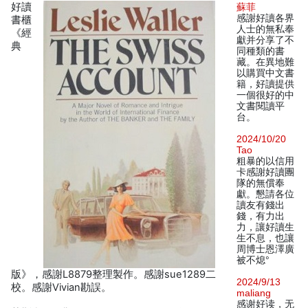
好讀
蘇菲
感謝好讀各界
書櫃
人士的無私奉
《經
獻并分享了不
典
同種類的書
藏。在異地難
以購買中文書
籍，好讀提供
一個很好的中
文書閱讀平
台。
2024/10/20
Tao
粗暴的以信用
卡感謝好讀團
隊的無償奉
獻。懇請各位
讀友有錢出
錢，有力出
力，讓好讀生
生不息，也讓
周博士恩澤廣
被不熄°
版》，感謝L8879整理製作。感謝sue1289二
2024/9/13
校。感謝Vivian勘誤。
maliang
感谢好读，无