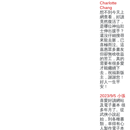
Charlotte
Chang
想不到今天上
網查看，好讀
竟然復活了，
是哪位神仙壯
士伸出援手？
還沒仔細搜尋
來龍去脈，已
喜極而泣。這
嘉惠眾多書友
但卻無啥收益
的苦工，真的
需要有很多愛
才能繼續下
去，祝福新版
主，謝謝您！
好人一生平
安！
2023/9/5 小張
喜愛好讀網站
及電子書本 很
多年月了。從
武俠小說起
始，到各種書
類，幸得有心
人製作電子本