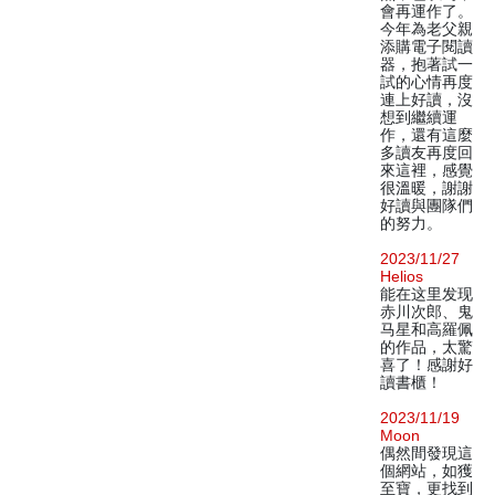
會再運作了。
今年為老父親
添購電子閱讀
器，抱著試一
試的心情再度
連上好讀，沒
想到繼續運
作，還有這麼
多讀友再度回
來這裡，感覺
很溫暖，謝謝
好讀與團隊們
的努力。
2023/11/27
Helios
能在这里发现
赤川次郎、鬼
马星和高羅佩
的作品，太驚
喜了！感謝好
讀書櫃！
2023/11/19
Moon
偶然間發現這
個網站，如獲
至寶，更找到