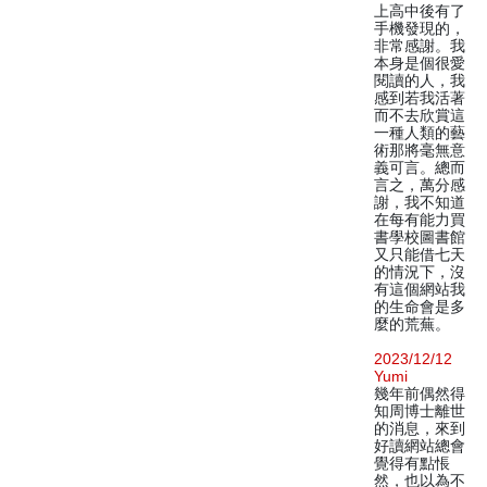
上高中後有了
手機發現的，
非常感謝。我
本身是個很愛
閱讀的人，我
感到若我活著
而不去欣賞這
一種人類的藝
術那將毫無意
義可言。總而
言之，萬分感
謝，我不知道
在每有能力買
書學校圖書館
又只能借七天
的情況下，沒
有這個網站我
的生命會是多
麼的荒蕪。
2023/12/12
Yumi
幾年前偶然得
知周博士離世
的消息，來到
好讀網站總會
覺得有點悵
然，也以為不