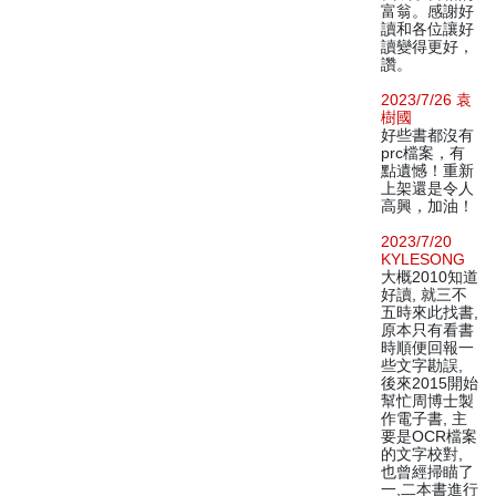
富翁。感謝好
讀和各位讓好
讀變得更好，
讚。
2023/7/26 袁
樹國
好些書都沒有
prc檔案，有
點遺憾！重新
上架還是令人
高興，加油！
2023/7/20
KYLESONG
大概2010知道
好讀, 就三不
五時來此找書,
原本只有看書
時順便回報一
些文字勘誤,
後來2015開始
幫忙周博士製
作電子書, 主
要是OCR檔案
的文字校對,
也曾經掃瞄了
一,二本書進行