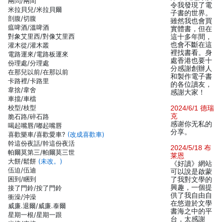
兩問/兩間
令我發現了電
米拉貝兒/米拉貝爾
子書的世界。
剖腹/切腹
雖然我也會買
瘟啤酒/溫啤酒
實體書，但在
對象艾里西/對像艾里西
這十多年間，
也會不斷在這
灌木從/灌木叢
裡找書看。身
電路運來/電路板運來
處香港也要十
份理處/分理處
分感謝創辦人
在那兒以前/在那以前
和製作電子書
卡路裡/卡路里
的各位讀友，
韋捨/韋舍
感謝大家！
車擋/車檔
校型/枝型
2024/6/1 德瑞
克
脆石路/碎石路
感谢你无私的
喝起嘴唇/嘟起嘴唇
分享。
喜歡樂車/喜歡愛車?
(改成喜歡車)
幹這份夜話/幹這份夜活
2024/5/18 布
帕爾莫第三/帕爾莫三世
莱恩
大餅/鬆餅
(未改。)
《好讀》網站
伍迫/伍迪
可以說是啟蒙
困到/睏到
了我對文學的
興趣，一個提
接了門鈴/按了門鈴
供了我自由自
衝澡/沖澡
在悠遊於文學
威廉.退爾/威廉.泰爾
書海之中的平
星期一根/星期一跟
台，太感謝