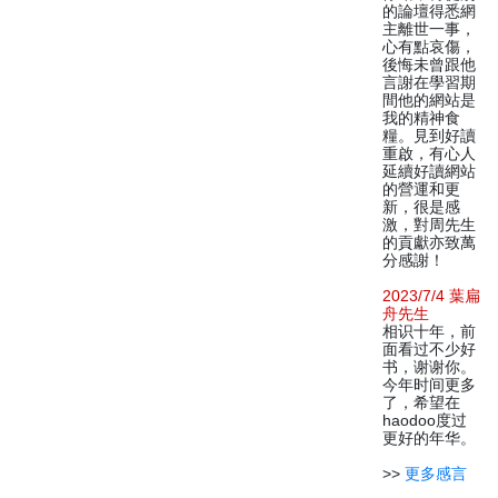
的論壇得悉網
主離世一事，
心有點哀傷，
後悔未曾跟他
言謝在學習期
間他的網站是
我的精神食
糧。見到好讀
重啟，有心人
延續好讀網站
的營運和更
新，很是感
激，對周先生
的貢獻亦致萬
分感謝！
2023/7/4 葉扁
舟先生
相识十年，前
面看过不少好
书，谢谢你。
今年时间更多
了，希望在
haodoo度过
更好的年华。
>>
更多感言