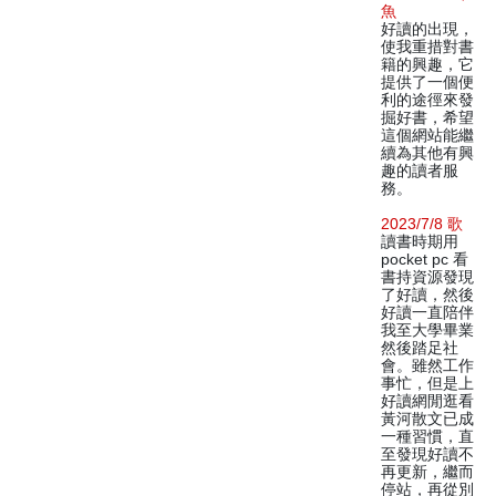
魚
好讀的出現，
使我重措對書
籍的興趣，它
提供了一個便
利的途徑來發
掘好書，希望
這個網站能繼
續為其他有興
趣的讀者服
務。
2023/7/8 歌
讀書時期用
pocket pc 看
書持資源發現
了好讀，然後
好讀一直陪伴
我至大學畢業
然後踏足社
會。雖然工作
事忙，但是上
好讀網閒逛看
黃河散文已成
一種習慣，直
至發現好讀不
再更新，繼而
停站，再從別