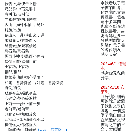
令我發現了電
候告上揚/倏告上揚
子書的世界。
巧兒群中/丐兒群中
雖然我也會買
意叫化/老叫化
實體書，但在
向都窘在/向那窘在
這十多年間，
因由。局外/因由，局外
也會不斷在這
於脆/乾脆
裡找書看。身
使出來；遲/使出來，遲
處香港也要十
乘勢而人/乘勢而入
分感謝創辦人
和製作電子書
疑雲候湧/疑雲倏湧
的各位讀友，
鳥石島/烏石島
感謝大家！
黑面小神哼/黑面小神丐
這個日前/這個目前
2024/6/1 德瑞
士官巧/上官巧
克
揚郎/楊郎
感谢你无私的
擔驚受伯伯/擔心受怕了
分享。
如電。蓄勢持發、/如電，蓄勢待發，
2024/5/18 布
身例/身側
莱恩
殘膠令主/殘肢令主
《好讀》網站
心碎淚秸/心碎淚枯
可以說是啟蒙
上前一一步/上前一步
了我對文學的
者前輩/老前輩
興趣，一個提
無動於中/無動於衷
供了我自由自
汕汕說不出/訕訕說不出
在悠遊於文學
棟儒怪人/侏儒怪人
書海之中的平
台，太感謝
一陣赧然/一陣赫然
(未改，原正確。)