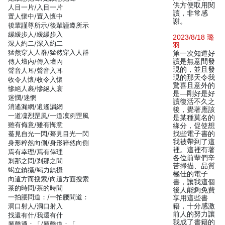
供方便取用閱
人目一片/入目一片
讀，非常感
置人懷中/置入懷中
謝。
後輩謹尊所示/後輩謹遵所示
緩緩步人/緩緩步入
2023/8/18 璐
深人約二/深入約二
羽
猛然穿人人群/猛然穿入人群
第一次知道好
傳人壇內/傳入壇內
讀是無意間發
現的，並且發
聲音人耳/聲音入耳
現的那天令我
收令人懷/收令入懷
驚喜且意外的
慘絕人裹/慘絕人寰
是—剛好是好
迷憫/迷惘
讀復活不久之
消遙漏網/逍遙漏網
後，覺著應該
一道凜烈罡風/一道凜冽罡風
是某種莫名的
雖有侮意/雖有悔意
緣分，促使想
驀見自光一閃/驀見目光一閃
找些電子書的
我被帶到了這
身形粹然向側/身形猝然向側
裡。這裡有著
焉有幸理/焉有倖理
各位前輩們辛
剎那之問/剎那之間
苦掃描、品質
竭立鎮攝/竭力鎮攝
極佳的電子
向這方而搜索/向這方面搜索
書，讓我這個
茶的時問/茶的時間
後人能夠免費
一拍腰問道：/一拍腰間道：
享用這些書
洞口射人/洞口射入
籍，十分感激
前人的努力讓
找還有什/我還有什
我成了書籍的
厲聲通：「/厲聲道：「