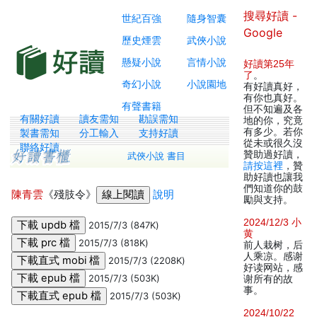
搜尋好讀 -
世紀百強
隨身智囊
Google
歷史煙雲
武俠小說
懸疑小說
言情小說
好讀第25年
了
。
奇幻小說
小說園地
有好讀真好，
有你也真好。
有聲書籍
但不知遍及各
有關好讀
讀友需知
勘誤需知
地的你，究竟
有多少。若你
製書需知
分工輸入
支持好讀
從未或很久沒
聯絡好讀
贊助過好讀，
武俠小說 書目
請按這裡
，贊
助好讀也讓我
們知道你的鼓
陳青雲
《殘肢令》
說明
勵與支持。
2024/12/3 小
2015/7/3 (847K)
黄
2015/7/3 (818K)
前人栽树，后
人乘凉。感谢
2015/7/3 (2208K)
好读网站，感
2015/7/3 (503K)
谢所有的故
事。
2015/7/3 (503K)
2024/10/22