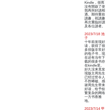
Kindle，很舊
沒有開啟了使
我再與好讀相
遇。期待重拾
讀趣，祝讀趣
再次重臨好讀
及各位讀者。
2023/7/18 池
子
十年前发现好
读，获得了很
多排版非常好
的电子书，现
在还有当年下
载的很多书存
在kindle里。
好久没来竟发
现版主周先生
已经过世令人
不胜唏嘘。感
谢周先生带来
好读，给予纷
繁复杂的网络
一方书香雅
地。
2023/7/14 甲