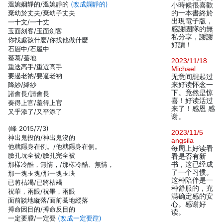
溫婉姻靜的/溫婉靜的
(改成嫻靜的)
小時候很喜歡
棄幼於丈夫/棄幼子丈夫
的一本書終於
出現電子版，
一十文/一十丈
感謝團隊的無
玉面刻客/玉面劍客
私分享，謝謝
你找處孩什麼/你找他做什麼
好讀！
石層中/石屋中
驀葛/驀地
2023/11/18
重迭高手/重選高手
Michael
要遏老衲/要逼老衲
无意间想起过
降紗/絳紗
来好读怀念一
下。竟然是惊
諸會長/請會長
喜！好读活过
奏得上官/羞得上官
来了！感恩 感
又乎添了/又平添了
谢。
(峰 2015/7/3)
2023/11/5
神出鬼投的/神出鬼沒的
angsila
他就隱身在例。/他就隱身在側。
每周上好读看
臉孔玩全被/臉孔完全被
看是否有新
那樣冷酷，無情，/那樣冷酷、無情，
书，这已经成
了一个习惯。
那一塊玉塊/那一塊玉玦
这种陪伴是一
已將桔竭/已將枯竭
种舒服的，充
祝華，兩眼/祝畢，兩眼
满确定感的安
面前談地縱落/面前驀地縱落
心。感谢好
搏命因目的/搏命反目的
读。
一定要膛/一定要
(改成一定要蹚)