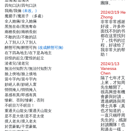
這塊塊/這塊玦
團隊。
四旬口訣/四句口訣
我兩/我倆
(未改。)
2024/2/19 He
魔腮子/魔崽子 （多處）
Zhong
全人她倆/全入她倆
非常非常感谢
黑煞在命/黑煞奪命
好读，许多外
面找不到的书
兩栖長劍/兩柄長劍
都在这里找到
不敵的活/不敵的話
了，找书的过
人了別人/入了別人
程，好读给了
醉態可掏/醉態可拘
(改成醉態可掬)
我非常大的帮
在下四為地主/在下是為地主
助！
掠惶的起立/驚惶的起立
淩者兒/淩老兒
2024/1/13
無法付知對方/無法忖知對方
Vanessa
Chen
臉上俠地/臉上倏地
隔了七年才又
當今字內/當今宇內
上來，才知周
妙絕人表/妙絕人寰
先生離開了。
悄悄掩人/悄悄掩入
很高興曾有機
基感有異/即感有異
會參與好讀，
慘劇、否則/慘劇，否則
透過網路與周
不瞑目7/不瞑目！
博士共事（真
重通天山龍女/重遇天山龍女
也才知道的，
一直只稱呼周
是不是大使/是不是太使
先生的)，感謝
擅人老夫/擅入老夫
好讀團隊！也
於雲豪氣/干雲豪氣
和過去一樣，