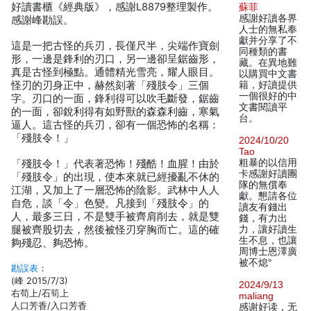
好讀書櫃《經典版》，感謝L8879整理製作。
蘇菲
感謝好讀各界
感謝峰勘誤。
人士的無私奉
獻并分享了不
這是一把古怪的兵刃，長僅尺半，尖端作寶劍
同種類的書
形，一邊是鋒利的刃口，另一邊卻呈鋸齒形，
藏。在異地難
真是古怪到極點。通體精光雪亮，耀人眼目。
以購買中文書
怪刃的刃身正中，赫然刻著「殘肢令」三個
籍，好讀提供
一個很好的中
字。刃口的一面，鋒利得可以吹毛斷發，鋸齒
文書閱讀平
的一面，卻銳利得有如野獸的森森利齒，寒氣
台。
逼人。這古怪的兵刃，卻有一個恐怖的名稱：
「殘肢令！」
2024/10/20
Tao
粗暴的以信用
「殘肢令！」代表著恐怖！殘酷！血腥！由於
卡感謝好讀團
「殘肢令」的出現，使本來就已經擾亂不休的
隊的無償奉
江湖，又加上了一層恐怖的陰影。武林中人人
獻。懇請各位
自危，談「令」色變。凡接到「殘肢令」的
讀友有錢出
人，最多三日，不是雙手被齊肩削去，就是雙
錢，有力出
腿被齊股切去，然後被怪刃穿胸而亡。這的確
力，讓好讀生
生不息，也讓
夠殘忍、夠恐怖。
周博士恩澤廣
被不熄°
勘誤表
：
(峰 2015/7/3)
2024/9/13
右苟上/石筍上
maliang
人口芳香/入口芳香
感谢好读，无