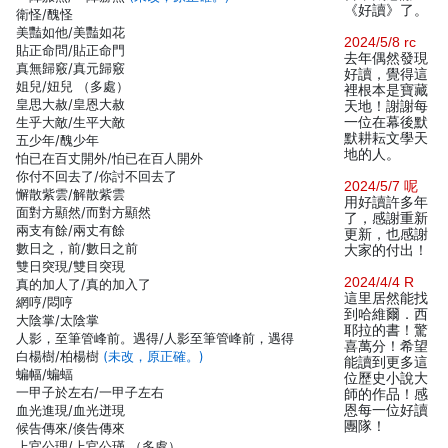
《好讀》了。
衛怪/醜怪
美豔如他/美豔如花
2024/5/8 rc
貼正命問/貼正命門
去年偶然發現
真無歸竅/真元歸竅
好讀，覺得這
姐兒/妞兒 （多處）
裡根本是寶藏
皇思大赦/皇恩大赦
天地！謝謝每
生乎大敵/生平大敵
一位在幕後默
默耕耘文學天
五少年/醜少年
地的人。
怕已在百丈開外/怕已在百人開外
你付不回去了/你討不回去了
2024/5/7 呢
懈散紫雲/解散紫雲
用好讀許多年
面對方顯然/而對方顯然
了，感謝重新
兩支有餘/兩丈有餘
更新，也感謝
數日之，前/數日之前
大家的付出！
雙日突現/雙目突現
2024/4/4 R
真的加人了/真的加入了
這里居然能找
網哼/悶哼
到哈維爾．西
大陰掌/太陰掌
耶拉的書！驚
人影，至筆管峰前。遇得/人影至筆管峰前，遇得
喜萬分！希望
白楊樹/柏楊樹
(未改，原正確。)
能讀到更多這
蝙幅/蝙蝠
位歷史小說大
一甲子於左右/一甲子左右
師的作品！感
血光進現/血光迸現
恩每一位好讀
團隊！
候告傳來/倏告傳來
上官公理/上官公瑾 （多處）