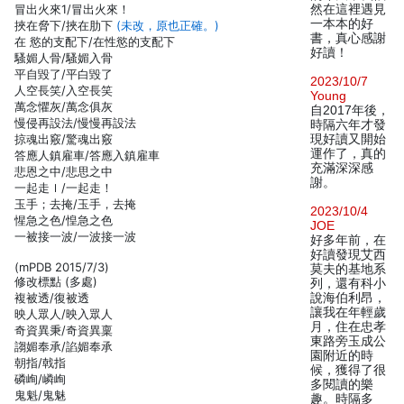
冒出火來1/冒出火來！
然在這裡遇見
一本本的好
挾在脅下/挾在肋下
(未改，原也正確。)
書，真心感謝
在 慾的支配下/在性慾的支配下
好讀！
騷媚人骨/騷媚入骨
平自毀了/平白毀了
2023/10/7
人空長笑/入空長笑
Young
萬念懼灰/萬念俱灰
自2017年後，
慢侵再設法/慢慢再設法
時隔六年才發
掠魂出竅/驚魂出竅
現好讀又開始
運作了，真的
答應人鎮雇車/答應入鎮雇車
充滿深深感
悲恩之中/悲思之中
謝。
一起走ｌ/一起走！
玉手；去掩/玉手，去掩
2023/10/4
惺急之色/惶急之色
JOE
一被接一波/一波接一波
好多年前，在
好讀發現艾西
(mPDB 2015/7/3)
莫夫的基地系
修改標點 (多處)
列，還有科小
複被透/復被透
說海伯利昂，
讓我在年輕歲
映人眾人/映入眾人
月，住在忠孝
奇資異秉/奇資異稟
東路旁玉成公
謅媚奉承/諂媚奉承
園附近的時
朝指/戟指
候，獲得了很
磷峋/嶙峋
多閱讀的樂
鬼魁/鬼魅
趣。時隔多