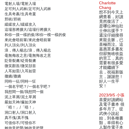
Charlotte
電射人場/電射入場
Chang
足可列人武林/足可列入武林
想不到今天上
生具奇裹/生具奇稟
網查看，好讀
邢術/邪術
竟然復活了，
緩緩攻人/緩緩攻入
是哪位神仙壯
這場形將擴大/這場行將擴大
士伸出援手？
和你一摸一樣的俊/和你一模一樣的俊
還沒仔細搜尋
來此會唔前輩/來此會晤前輩
來龍去脈，已
喜極而泣。這
列人頂尖/列入頂尖
嘉惠眾多書友
浪，傳人楊志/浪，傳入楊志
但卻無啥收益
毫無侮改之意/毫無悔改之意
的苦工，真的
貶骨裂膚/砭骨裂膚
需要有很多愛
微笑顏首/微笑頷首
才能繼續下
人耳如雷/入耳如雷
去，祝福新版
撤嬌/撒嬌
主，謝謝您！
同時一征/同時一怔
好人一生平
安！
一個名宇吧？/一個名字吧？
我想間一個/我想問一個
2023/9/5 小張
泥上草屑/泥土草屑
喜愛好讀網站
嚴如天神/儼如天神
及電子書本 很
「晤！」/「唔！」
多年月了。從
洞口射人/洞口射入
武俠小說起
真不傀/真不愧
始，到各種書
可借你不/可惜你不
類，幸得有心
人製作電子本
她放意把聲/她故意把聲