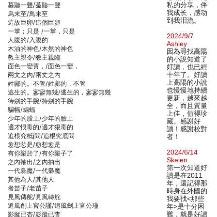
墓聽一聲/驀聽一聲
私的分享，伴
我成长，感动
烏末至/鳥末至
到我泪流。
這故巨卵/這個巨卵
一掌；只是 /一掌，只是
2024/9/7
人腹的/入腹的
Ashley
木油的神色/木然的神色
因為尋找高陽
教主親令/教主親臨
的小說知道了
面色一變質，/面色一變，
好讀，也已經
兩文之內/兩丈之內
十年了。好讀
上高陽的小說
姓鄺的。不管/姓鄺的，不管
也慢慢地持續
逃生的。寥寥無幾/逃生的，寥寥無幾
更新，越來越
待劍的手腕/持劍的手腕
全，而且質量
騙幅/蝙蝠
上佳，值得珍
少年的股上/少年的臉上
藏。感謝好
適才恨毒的/適才狠毒的
讀！感謝校對
追根究柢j問/追根究底問
者！
愈想忿是/愈想愈是
2024/6/14
有你樂於了/有你樂子了
Skelen
之內袖出/之內抽出
第一次知道好
一代裊魔/一代梟魔
讀是在2011
其他為人/其他人
年，還記得那
者苗子/老苗子
時身在外國的
見風傳舵/見風轉舵
我要找<那些
追風創上官公謹/追風劍上官公瑾
年>是十分困
影蹤已杏/影蹤已杳
難，就是好讀