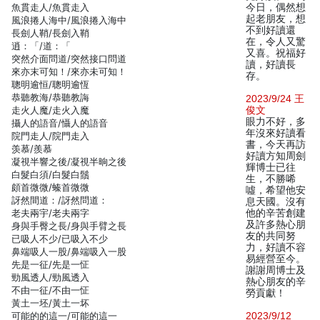
魚貫走人/魚貫走入
今日，偶然想
起老朋友，想
風浪捲人海中/風浪捲入海中
不到好讀還
長劍人鞘/長劍入鞘
在，令人又驚
逍：「/道：「
又喜。祝福好
突然介面問道/突然接口問道
讀，好讀長
來亦末可知！/來亦未可知！
存。
聰明逾恒/聰明逾恆
恭聽教海/恭聽教誨
2023/9/24 王
走火人魔/走火入魔
俊文
眼力不好，多
攝人的語音/懾人的語音
年沒來好讀看
院門走人/院門走入
書，今天再訪
羡慕/羨慕
好讀方知周劍
凝視半響之後/凝視半晌之後
輝博士已往
白髮白須/白髮白鬚
生，不勝唏
頗首微微/螓首微微
噓，希望他安
訝然間道：/訝然問道：
息天國。沒有
老夫兩宇/老夫兩字
他的辛苦創建
及許多熱心朋
身與手臀之長/身與手臂之長
友的共同努
已吸人不少/已吸入不少
力，好讀不容
鼻端吸人一股/鼻端吸入一股
易經營至今。
先是一征/先是一怔
謝謝周博士及
勁風透人/勁風透入
熱心朋友的辛
不由一征/不由一怔
勞貢獻！
黃土一坯/黃土一坏
可能的的這一/可能的這一
2023/9/12