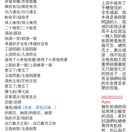
赤發用魔/赤發陰魔
上高中後有了
稀世有功/稀世奇功
手機發現的，
功力通全/功力通玄
非常感謝。我
畝咬牙/猛咬牙
本身是個很愛
閱讀的人，我
掃人掩埋/掃入掩埋
感到若我活著
二十個里/二十餘里
而不去欣賞這
溪蹺/蹊蹺
一種人類的藝
頓感一室/頓感一窒
術那將毫無意
考慮好歹沒有/考慮好沒有
義可言。總而
工面閻羅/玉面閻羅
言之，萬分感
人洞而去/入洞而去
謝，我不知道
接尋了小界嶺局遭/搜尋了小界嶺周遭
在每有能力買
書學校圖書館
上面給著一個/上面繪著一個
又只能借七天
楚王丁/楚五丁
的情況下，沒
玉面問婆/玉面閻羅婆
有這個網站我
償然注視/茫然注視
的生命會是多
楚五了/楚五丁
麼的荒蕪。
播七姑/潘七姑
前輩選次/前輩迭次
2023/12/12
悲硬/悲哽
Yumi
幾年前偶然得
澈底/徹底
(未改，原也正確。)
知周博士離世
的困厄、她曾/的困厄，她曾
的消息，來到
指的月是/指的是
好讀網站總會
自己數月之前/，自己數月之前
覺得有點悵
五面劍客/玉面劍客
然，也以為不