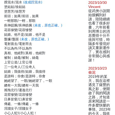
膛混水/混水
(改成蹚混水)
2023/10/30
塗姑姑/徐姑姑
Vincent
從武俠小說開
塗慧芳/徐慧芳
始接觸到好
前頭；如果/前頭，如果
讀，陸陸續續
一輕那顆/一輕，那顆
也看了很多好
疾伸皚腕/疾伸皓腕
(未改，原也正確。)
書，六年前看
花容摻變/花容慘變
到周博士的消
姑娘。他不是/姑娘，他不是
息覺得十分不
盤據/盤踞
(未改，原也正確。)
捨與可惜，時
電射面去/電射而去
隔多年發現好
讀又重新運作
不以為件/不以為忤
了，實在感到
真相、他絕對/真相，他絕對
非常開心與感
被制；絲毫/被制，絲毫
謝！
上官公道/上官公瑾
三一位奇人/三位奇人
2023/10/23
姑娘；我值得/姑娘，我值得
偷泥
是誰時；你會/是誰時，你會
2019年的某
她絕望了、一顆/她絕望了，一顆
天，我在這裡
遇見了薩豐的
總有一大我/總有一天我
風之影，便開
搖拖北行/逶迤北行
啟了我的閱讀
花窖慘變/花容慘變
之路，才知道
日鼻皆窒/口鼻皆窒
原來閱讀是一
傳處、一條/傳處，一條
件多麼快樂的
淫踐女子/淫賤女子
事情。2023年
小心人犯1/小心人犯！
的今天，我依