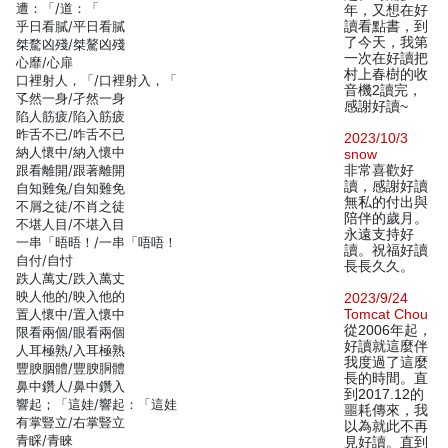
遭：「/道：「
年，又想在好
乎日看膩/平日看膩
讀看點書，到
了今天，我第
桀騖凶殘/桀驁凶殘
一次在好讀把
心靡/心扉
村上春樹的收
口裡射人，「/口裡射入，「
音機2讀完，
孓然一身/孑然一身
感謝好讀~
陷人筋疲/陷入筋疲
昨舌不已/咋舌不已
2023/10/3
納人懷中/納入懷中
snow
跟看離開/跟著離開
非常喜歡好
讀，感謝好讀
自知難兔/自知難免
無私的付出與
不屑之徒/不肖之徒
陪伴的歲月。
不堪人目/不堪入目
永遠支持好
一串「晤晤！/一串「唔唔！
讀。祝福好讀
自付/自忖
長長久久。
跌人萬丈/跌入萬丈
映人他的/映入他的
2023/9/24
置人懷中/置入懷中
Tomcat Chou
從2006年起，
限看兩個/眼看兩個
好讀就這麼伴
人耳極熟/入耳極熟
我度過了這麼
豐腴胭體/豐腴胴體
長的時間。直
鼻中鑽人/鼻中鑽入
到2017.12的
響起；「這娃/響起：「這娃
噩耗傳來，我
有掌豎立/右掌豎立
以為就此不再
青睬/青睞
見好讀。直到