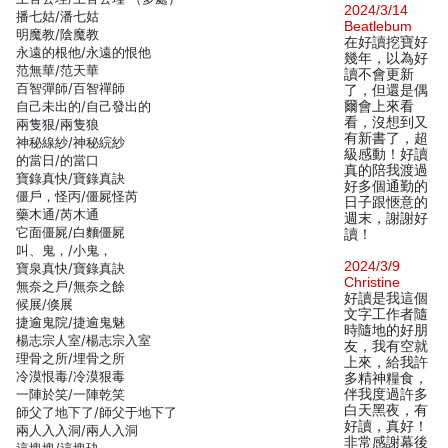
2024/3/14
播七姑/潘七姑
Beatlebum
明魔教/陰魔教
在好讀挖寶好
永遠的根他/永遠的恨他
幾年，以為好
范無華/范天華
讀不會更新
百智彈師/百智禪師
了，但還是偶
自己未出的/自己發出的
爾會上來看
看，沒想到又
兩隻狠/兩隻狼
有新書了，超
神秘線紗/神秘綄紗
級感動！好讀
的當日/的當口
真的陪我渡過
寶錄真快/寶錄真訣
好多個通勤的
僵戶，怪丙/僵屍怪芮
日子跟愜意的
藥木通/芮木通
週末，謝謝好
它面僵屍/白麵僵屍
讀！
叫、鬼，/小鬼，
2024/3/9
寶泉真快/寶錄真訣
Christine
無奈之戶/無奈之餘
好讀是我這個
候展/倏展
文字工作者隨
捷逾鬼院/捷逾鬼魅
時隨地的好朋
楊志宗人室/楊志宗入室
友，我有空就
理骨之所/埋骨之所
上來，給我許
冷漠恨毒/冷漠狠毒
多精神糧食，
一陣於笑/一陣乾笑
伴我度過許多
白天黑夜，有
師父了地下了/師父于地下了
好讀，真好！
兩人入入洞/兩人入洞
非常感謝幕後