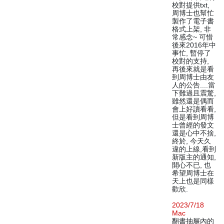
校對提供txt,
周博士也幫忙
製作了電子書
格式上架, 非
常感念~ 可惜
後來2016年中
事忙, 暫停了
校對的支持,
再後來就是看
到周博士由友
人的公告....當
下難過且震驚,
雖然還是偶而
會上好讀看看,
但是看到周博
士曾經的發文
還是心中不捨,
終於, 今天久
違的上線,看到
新版主的通知,
開心不已, 也
希望周博士在
天上也是同樣
歡欣.
2023/7/18
Mac
翻書抽屜內的