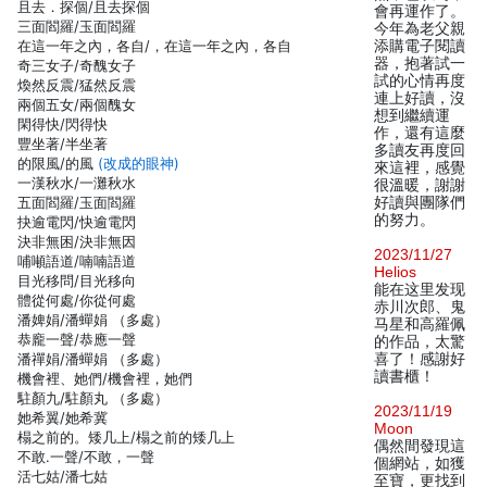
且去．探個/且去探個
會再運作了。
三面閻羅/玉面閻羅
今年為老父親
在這一年之內，各自/，在這一年之內，各自
添購電子閱讀
器，抱著試一
奇三女子/奇醜女子
試的心情再度
煥然反震/猛然反震
連上好讀，沒
兩個五女/兩個醜女
想到繼續運
閑得快/閃得快
作，還有這麼
豐坐著/半坐著
多讀友再度回
的限風/的風
(改成的眼神)
來這裡，感覺
一漢秋水/一灘秋水
很溫暖，謝謝
五面閻羅/玉面閻羅
好讀與團隊們
的努力。
抉逾電閃/快逾電閃
決非無困/決非無因
2023/11/27
哺噸語道/喃喃語道
Helios
目光移問/目光移向
能在这里发现
體從何處/你從何處
赤川次郎、鬼
潘婢娟/潘蟬娟 （多處）
马星和高羅佩
恭龐一聲/恭應一聲
的作品，太驚
潘禪娟/潘蟬娟 （多處）
喜了！感謝好
讀書櫃！
機會裡、她們/機會裡，她們
駐顏九/駐顏丸 （多處）
2023/11/19
她希翼/她希冀
Moon
榻之前的。矮几上/榻之前的矮几上
偶然間發現這
不敢.一聲/不敢，一聲
個網站，如獲
活七姑/潘七姑
至寶，更找到