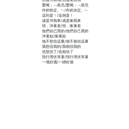
驚喝；﹁燕兄/驚喝：﹁燕兄
作的快定。﹂/作的決定。﹂
這到是！/這倒是！
成是沖我來/成是衝我來
領，沖著老/領，衝著老
他們自已買的/他們自己買的
沖著姑/衝著姑
他不想信這裏/他不相信這裏
我想信我的/我相信我的
也想信了/也相信了
預行理伏等著/預行埋伏等著
一壇好酒/一罈好酒