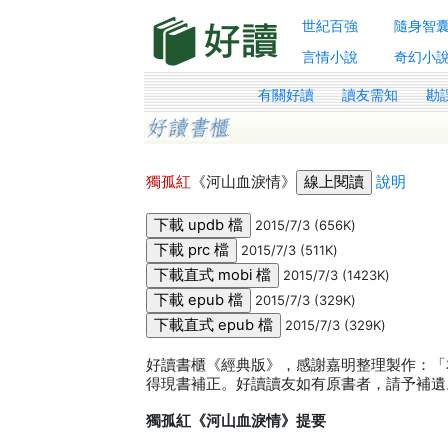
世紀百強
隨身智
言情小說
奇幻小
有關好讀
讀友需知
勘
獨孤紅
《河山血淚情》
說明
2015/7/3 (656K)
2015/7/3 (511K)
2015/7/3 (1423K)
2015/7/3 (329K)
2015/7/3 (329K)
好讀書櫃《經典版》，感謝嘉明整理製作：「
得現書補正。好讀讀友如有原書者，請予補遺
獨孤紅《河山血淚情》提要