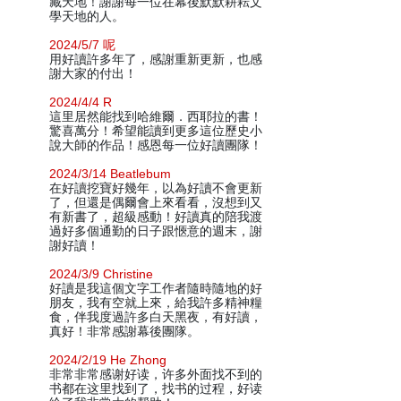
藏天地！謝謝每一位在幕後默默耕耘文
學天地的人。
2024/5/7 呢
用好讀許多年了，感謝重新更新，也感
謝大家的付出！
2024/4/4 R
這里居然能找到哈維爾．西耶拉的書！
驚喜萬分！希望能讀到更多這位歷史小
說大師的作品！感恩每一位好讀團隊！
2024/3/14 Beatlebum
在好讀挖寶好幾年，以為好讀不會更新
了，但還是偶爾會上來看看，沒想到又
有新書了，超級感動！好讀真的陪我渡
過好多個通勤的日子跟愜意的週末，謝
謝好讀！
2024/3/9 Christine
好讀是我這個文字工作者隨時隨地的好
朋友，我有空就上來，給我許多精神糧
食，伴我度過許多白天黑夜，有好讀，
真好！非常感謝幕後團隊。
2024/2/19 He Zhong
非常非常感谢好读，许多外面找不到的
书都在这里找到了，找书的过程，好读