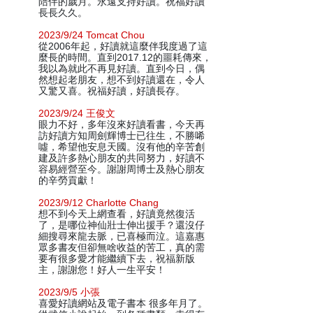
陪伴的歲月。永遠支持好讀。祝福好讀
長長久久。
2023/9/24 Tomcat Chou
從2006年起，好讀就這麼伴我度過了這
麼長的時間。直到2017.12的噩耗傳來，
我以為就此不再見好讀。直到今日，偶
然想起老朋友，想不到好讀還在，令人
又驚又喜。祝福好讀，好讀長存。
2023/9/24 王俊文
眼力不好，多年沒來好讀看書，今天再
訪好讀方知周劍輝博士已往生，不勝唏
噓，希望他安息天國。沒有他的辛苦創
建及許多熱心朋友的共同努力，好讀不
容易經營至今。謝謝周博士及熱心朋友
的辛勞貢獻！
2023/9/12 Charlotte Chang
想不到今天上網查看，好讀竟然復活
了，是哪位神仙壯士伸出援手？還沒仔
細搜尋來龍去脈，已喜極而泣。這嘉惠
眾多書友但卻無啥收益的苦工，真的需
要有很多愛才能繼續下去，祝福新版
主，謝謝您！好人一生平安！
2023/9/5 小張
喜愛好讀網站及電子書本 很多年月了。