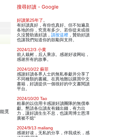
搜尋好讀 - Google
好讀第25年了
。
有好讀真好，有你也真好。但不知遍及
各地的你，究竟有多少。若你從未或很
久沒贊助過好讀，
請按這裡
，贊助好讀
也讓我們知道你的鼓勵與支持。
2024/12/3 小黄
前人栽树，后人乘凉。感谢好读网站，
感谢所有的故事。
2024/10/22 蘇菲
感謝好讀各界人士的無私奉獻并分享了
不同種類的書藏。在異地難以購買中文
書籍，好讀提供一個很好的中文書閱讀
平台。
2024/10/20 Tao
粗暴的以信用卡感謝好讀團隊的無償奉
獻。懇請各位讀友有錢出錢，有力出
未能覓
力，讓好讀生生不息，也讓周博士恩澤
廣被不熄°
2024/9/13 maliang
感谢好读，无私的分享，伴我成长，感