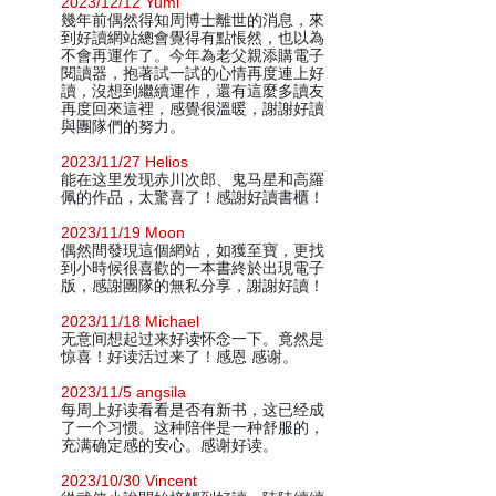
2023/12/12 Yumi
幾年前偶然得知周博士離世的消息，來
到好讀網站總會覺得有點悵然，也以為
不會再運作了。今年為老父親添購電子
閱讀器，抱著試一試的心情再度連上好
讀，沒想到繼續運作，還有這麼多讀友
再度回來這裡，感覺很溫暖，謝謝好讀
與團隊們的努力。
2023/11/27 Helios
能在这里发现赤川次郎、鬼马星和高羅
佩的作品，太驚喜了！感謝好讀書櫃！
2023/11/19 Moon
偶然間發現這個網站，如獲至寶，更找
到小時候很喜歡的一本書終於出現電子
版，感謝團隊的無私分享，謝謝好讀！
2023/11/18 Michael
无意间想起过来好读怀念一下。竟然是
惊喜！好读活过来了！感恩 感谢。
2023/11/5 angsila
每周上好读看看是否有新书，这已经成
了一个习惯。这种陪伴是一种舒服的，
充满确定感的安心。感谢好读。
2023/10/30 Vincent