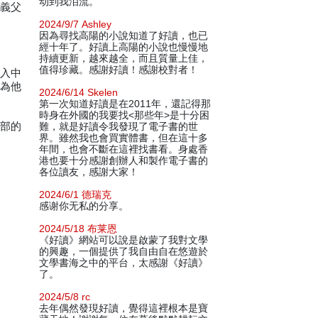
动到我泪流。
奉義父
2024/9/7 Ashley
因為尋找高陽的小說知道了好讀，也已
經十年了。好讀上高陽的小說也慢慢地
持續更新，越來越全，而且質量上佳，
值得珍藏。感謝好讀！感謝校對者！
潛入中
認為他
2024/6/14 Skelen
第一次知道好讀是在2011年，還記得那
時身在外國的我要找<那些年>是十分困
各部的
難，就是好讀令我發現了電子書的世
界。雖然我也會買實體書，但在這十多
年間，也會不斷在這裡找書看。身處香
港也要十分感謝創辦人和製作電子書的
各位讀友，感謝大家！
2024/6/1 德瑞克
感谢你无私的分享。
2024/5/18 布莱恩
《好讀》網站可以說是啟蒙了我對文學
的興趣，一個提供了我自由自在悠遊於
文學書海之中的平台，太感謝《好讀》
了。
2024/5/8 rc
去年偶然發現好讀，覺得這裡根本是寶