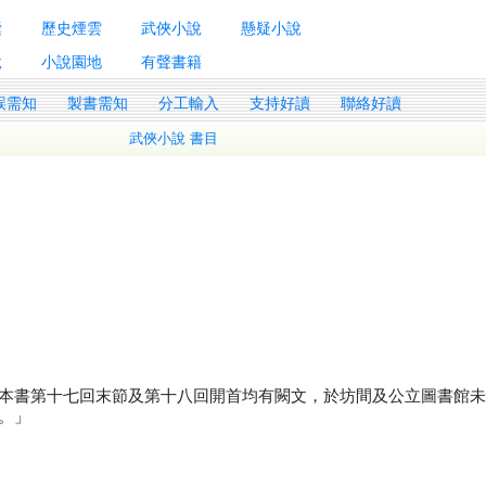
囊
歷史煙雲
武俠小說
懸疑小說
說
小說園地
有聲書籍
誤需知
製書需知
分工輸入
支持好讀
聯絡好讀
武俠小說 書目
本書第十七回末節及第十八回開首均有闕文，於坊間及公立圖書館
。」