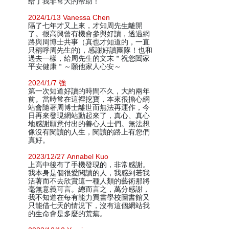
给了我非常大的帮助！
2024/1/13 Vanessa Chen
隔了七年才又上來，才知周先生離開
了。很高興曾有機會參與好讀，透過網
路與周博士共事（真也才知道的，一直
只稱呼周先生的)，感謝好讀團隊！也和
過去一樣，給周先生的文末＂祝您闔家
平安健康＂～願他家人心安～
2024/1/7 強
第一次知道好讀的時間不久，大約兩年
前。當時常在這裡挖寶，本來很擔心網
站會隨著周博士離世而無法再運作，今
日再來發現網站動起來了，真心、真心
地感謝願意付出的善心人士們。無法想
像沒有閱讀的人生，閱讀的路上有您們
真好。
2023/12/27 Annabel Kuo
上高中後有了手機發現的，非常感謝。
我本身是個很愛閱讀的人，我感到若我
活著而不去欣賞這一種人類的藝術那將
毫無意義可言。總而言之，萬分感謝，
我不知道在每有能力買書學校圖書館又
只能借七天的情況下，沒有這個網站我
的生命會是多麼的荒蕪。