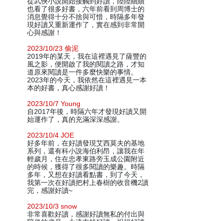
從武俠小說開始接觸到好讀，陸陸續續
也看了很多好書，六年前看到周博士的
消息覺得十分不捨與可惜，時隔多年發
現好讀又重新運作了，實在感到非常開
心與感謝！
2023/10/23 偷泥
2019年的某天，我在這裡遇見了薩豐的
風之影，便開啟了我的閱讀之路，才知
道原來閱讀是一件多麼快樂的事情。
2023年的今天，我依然在這裡遇見一本
本的好書，真心感謝好讀！
2023/10/7 Young
自2017年後，時隔六年才發現好讀又開
始運作了，真的充滿深深感謝。
2023/10/4 JOE
好多年前，在好讀發現艾西莫夫的基地
系列，還有科小說海伯利昂，讓我在年
輕歲月，住在忠孝東路旁玉成公園附近
的時候，獲得了很多閱讀的樂趣。時隔
多年，又想在好讀看點書，到了今天，
我第一次在好讀把村上春樹的收音機2讀
完，感謝好讀~
2023/10/3 snow
非常喜歡好讀，感謝好讀無私的付出與