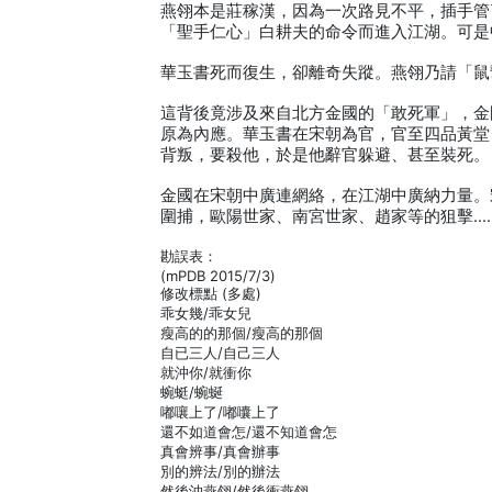
燕翎本是莊稼漢，因為一次路見不平，插手管
「聖手仁心」白耕夫的命令而進入江湖。可是
華玉書死而復生，卻離奇失蹤。燕翎乃請「鼠
這背後竟涉及來自北方金國的「敢死軍」，金
原為內應。華玉書在宋朝為官，官至四品黃堂
背叛，要殺他，於是他辭官躲避、甚至裝死。
金國在宋朝中廣連網絡，在江湖中廣納力量。
圍捕，歐陽世家、南宮世家、趙家等的狙擊…
勘誤表：
(mPDB 2015/7/3)
修改標點 (多處)
乖女幾/乖女兒
瘦高的的那個/瘦高的那個
自已三人/自己三人
就沖你/就衝你
蜿蜓/蜿蜒
嘟嚷上了/嘟囔上了
還不如道會怎/還不知道會怎
真會辨事/真會辦事
別的辨法/別的辦法
然後沖燕翎/然後衝燕翎