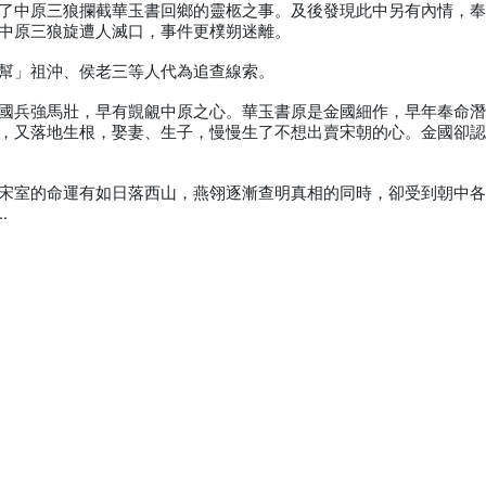
了中原三狼攔截華玉書回鄉的靈柩之事。及後發現此中另有內情，
中原三狼旋遭人滅口，事件更樸朔迷離。
幫」祖沖、侯老三等人代為追查線索。
國兵強馬壯，早有覬覦中原之心。華玉書原是金國細作，早年奉命
，又落地生根，娶妻、生子，慢慢生了不想出賣宋朝的心。金國卻
宋室的命運有如日落西山，燕翎逐漸查明真相的同時，卻受到朝中
…