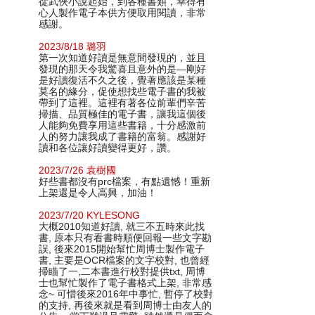
從武俠小說起始，到各種書類，幸得有
心人製作電子本供方便取用閱讀，非常
感謝。
2023/8/18 璐羽
第一次知道好讀是無意間發現的，並且
發現的那天令我驚喜且意外的是—剛好
是好讀復活不久之後，覺著應該是某種
莫名的緣分，促使想找些電子書的我被
帶到了這裡。這裡有著各位前輩們辛苦
掃描、品質極佳的電子書，讓我這個後
人能夠免費享用這些書籍，十分感激前
人的努力讓我成了書籍的富翁。感謝好
讀和各位讓好讀變得更好，讚。
2023/7/26 袁樹國
好些書都沒有prc檔案，有點遺憾！重新
上架還是令人高興，加油！
2023/7/20 KYLESONG
大概2010知道好讀, 就三不五時來此找
書, 原本只有看書時順便回報一些文字勘
誤, 後來2015開始幫忙周博士製作電子
書, 主要是OCR檔案的文字校對, 也曾經
掃瞄了一,二本書進行校對提供txt, 周博
士也幫忙製作了電子書格式上架, 非常感
念~ 可惜後來2016年中事忙, 暫停了校對
的支持, 再後來就是看到周博士由友人的