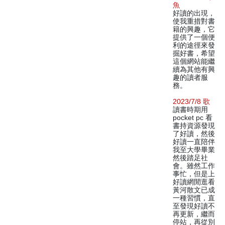
魚
好讀的出現，
使我重措對書
籍的興趣，它
提供了一個便
利的途徑來發
掘好書，希望
這個網站能繼
續為其他有興
趣的讀者服
務。
2023/7/8 歌
讀書時期用
pocket pc 看
書持資源發現
了好讀，然後
好讀一直陪伴
我至大學畢業
然後踏足社
會。雖然工作
事忙，但是上
好讀網閒逛看
黃河散文已成
一種習慣，直
至發現好讀不
再更新，繼而
停站，再從別