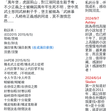
「萬年堡」虎踞荊山，對江湖同道生殺予奪，
私的分享，伴
我成长，感动
不少正義之士被幽囚萬年牢生死不明，堡中黑
到我泪流。
武士形同武林劊子手，堡主被稱為「武林暴
君」，凡稍有正義感的同道，莫不激憤悲
2024/9/7
昂……
Ashley
因為尋找高陽
勘誤表：
的小說知道了
好讀，也已經
(ED2015 2015/6/5)
十年了。好讀
彗根/慧根
上高陽的小說
御去/卸去
也慢慢地持續
滿目愴夷/滿目創夷
(改成滿目瘡痍)
更新，越來越
涅槳/涅槃
全，而且質量
上佳，值得珍
(mPDB 2015/6/5)
藏。感謝好
幾名武土從裡/幾名武士從裡
讀！感謝校對
上代巨擎不知/上代巨擘不知
者！
不明究裡。/不明就裡。
令人乍舌/令人咋舌
2024/6/14
Skelen
蜻蜒梭/蜻蜓梭
第一次知道好
在傍徨之際/在徬徨之際
讀是在2011
好整似暇/好整以暇
年，還記得那
嶽峙淵停/嶽峙淵渟
時身在外國的
十分龐愛/十分寵愛
我要找<那些
嘴皮嗡動著/嘴皮翕動著
年>是十分困
郎聲說道/朗聲說道
難，就是好讀