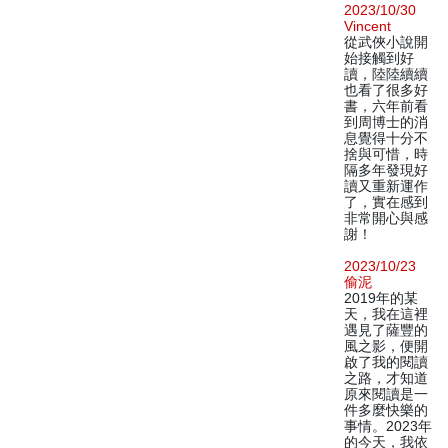
2023/10/30
Vincent
從武俠小說開
始接觸到好
讀，陸陸續續
也看了很多好
書，六年前看
到周博士的消
息覺得十分不
捨與可惜，時
隔多年發現好
讀又重新運作
了，實在感到
非常開心與感
謝！
2023/10/23
偷泥
2019年的某
天，我在這裡
遇見了薩豐的
風之影，便開
啟了我的閱讀
之路，才知道
原來閱讀是一
件多麼快樂的
事情。2023年
的今天，我依