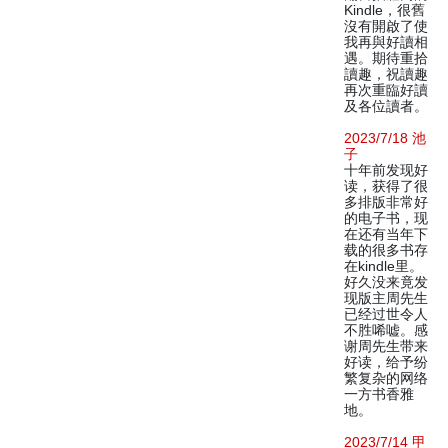
Kindle，很舊
沒有開啟了使
我再與好讀相
遇。期待重拾
讀趣，祝讀趣
再次重臨好讀
及各位讀者。
2023/7/18 池
子
十年前发现好
读，获得了很
多排版非常好
的电子书，现
在还有当年下
载的很多书存
在kindle里。
好久没来竟发
现版主周先生
已经过世令人
不胜唏嘘。感
谢周先生带来
好读，给予纷
繁复杂的网络
一方书香雅
地。
2023/7/14 甲