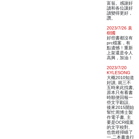
富翁。感謝好
讀和各位讓好
讀變得更好，
讚。
2023/7/26 袁
樹國
好些書都沒有
prc檔案，有
點遺憾！重新
上架還是令人
高興，加油！
2023/7/20
KYLESONG
大概2010知道
好讀, 就三不
五時來此找書,
原本只有看書
時順便回報一
些文字勘誤,
後來2015開始
幫忙周博士製
作電子書, 主
要是OCR檔案
的文字校對,
也曾經掃瞄了
一,二本書進行