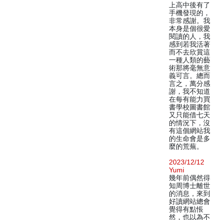
上高中後有了
手機發現的，
非常感謝。我
本身是個很愛
閱讀的人，我
感到若我活著
而不去欣賞這
一種人類的藝
術那將毫無意
義可言。總而
言之，萬分感
謝，我不知道
在每有能力買
書學校圖書館
又只能借七天
的情況下，沒
有這個網站我
的生命會是多
麼的荒蕪。
2023/12/12
Yumi
幾年前偶然得
知周博士離世
的消息，來到
好讀網站總會
覺得有點悵
然，也以為不