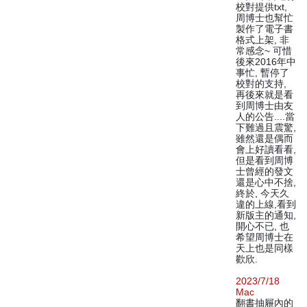
校對提供txt,
周博士也幫忙
製作了電子書
格式上架, 非
常感念~ 可惜
後來2016年中
事忙, 暫停了
校對的支持,
再後來就是看
到周博士由友
人的公告....當
下難過且震驚,
雖然還是偶而
會上好讀看看,
但是看到周博
士曾經的發文
還是心中不捨,
終於, 今天久
違的上線,看到
新版主的通知,
開心不已, 也
希望周博士在
天上也是同樣
歡欣.
2023/7/18
Mac
翻書抽屜內的