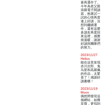
會再運作了。
今年為老父親
添購電子閱讀
器，抱著試一
試的心情再度
連上好讀，沒
想到繼續運
作，還有這麼
多讀友再度回
來這裡，感覺
很溫暖，謝謝
好讀與團隊們
的努力。
2023/11/27
Helios
能在这里发现
赤川次郎、鬼
马星和高羅佩
的作品，太驚
喜了！感謝好
讀書櫃！
2023/11/19
Moon
偶然間發現這
個網站，如獲
至寶，更找到