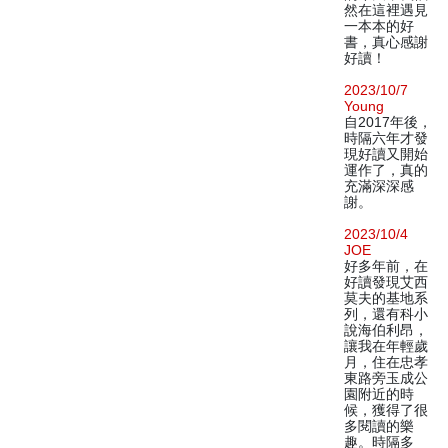
然在這裡遇見
一本本的好
書，真心感謝
好讀！
2023/10/7
Young
自2017年後，
時隔六年才發
現好讀又開始
運作了，真的
充滿深深感
謝。
2023/10/4
JOE
好多年前，在
好讀發現艾西
莫夫的基地系
列，還有科小
說海伯利昂，
讓我在年輕歲
月，住在忠孝
東路旁玉成公
園附近的時
候，獲得了很
多閱讀的樂
趣。時隔多