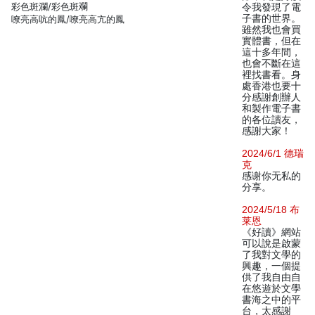
彩色斑瀾/彩色斑斕
令我發現了電
子書的世界。
嘹亮高吭的鳳/嘹亮高亢的鳳
雖然我也會買
實體書，但在
這十多年間，
也會不斷在這
裡找書看。身
處香港也要十
分感謝創辦人
和製作電子書
的各位讀友，
感謝大家！
2024/6/1 德瑞
克
感谢你无私的
分享。
2024/5/18 布
莱恩
《好讀》網站
可以說是啟蒙
了我對文學的
興趣，一個提
供了我自由自
在悠遊於文學
書海之中的平
台，太感謝