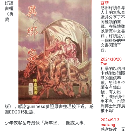
好讀
蘇菲
感謝好讀各界
書櫃
人士的無私奉
《典
獻并分享了不
藏
同種類的書
藏。在異地難
以購買中文書
籍，好讀提供
一個很好的中
文書閱讀平
台。
2024/10/20
Tao
粗暴的以信用
卡感謝好讀團
隊的無償奉
獻。懇請各位
讀友有錢出
錢，有力出
力，讓好讀生
生不息，也讓
周博士恩澤廣
版》，感謝guinness參照原書整理校正過。感
被不熄°
謝ED2015勘誤。
2024/9/13
少年俠客岳奇潛伏「萬年堡」，圖謀大事。
maliang
感谢好读，无