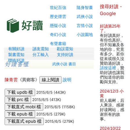
搜尋好讀 -
世紀百強
隨身智囊
Google
歷史煙雲
武俠小說
懸疑小說
言情小說
好讀第25年
了
。
奇幻小說
小說園地
有好讀真好，
有你也真好。
有聲書籍
但不知遍及各
有關好讀
讀友需知
勘誤需知
地的你，究竟
有多少。若你
製書需知
分工輸入
支持好讀
從未或很久沒
聯絡好讀
贊助過好讀，
武俠小說 書目
請按這裡
，贊
助好讀也讓我
們知道你的鼓
陳青雲
《異鄉客》
說明
勵與支持。
2024/12/3 小
2015/6/5 (443K)
黄
2015/6/5 (413K)
前人栽树，后
人乘凉。感谢
2015/6/5 (1158K)
好读网站，感
2015/6/5 (279K)
谢所有的故
事。
2015/6/5 (279K)
2024/10/22