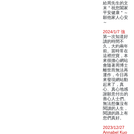
給周先生的文
末＂祝您闔家
平安健康＂～
願他家人心安
～
2024/1/7 強
第一次知道好
讀的時間不
久，大約兩年
前。當時常在
這裡挖寶，本
來很擔心網站
會隨著周博士
離世而無法再
運作，今日再
來發現網站動
起來了，真
心、真心地感
謝願意付出的
善心人士們。
無法想像沒有
閱讀的人生，
閱讀的路上有
您們真好。
2023/12/27
Annabel Kuo