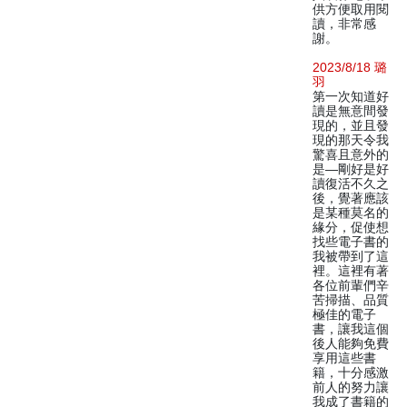
供方便取用閱
讀，非常感
謝。
2023/8/18 璐
羽
第一次知道好
讀是無意間發
現的，並且發
現的那天令我
驚喜且意外的
是—剛好是好
讀復活不久之
後，覺著應該
是某種莫名的
緣分，促使想
找些電子書的
我被帶到了這
裡。這裡有著
各位前輩們辛
苦掃描、品質
極佳的電子
書，讓我這個
後人能夠免費
享用這些書
籍，十分感激
前人的努力讓
我成了書籍的