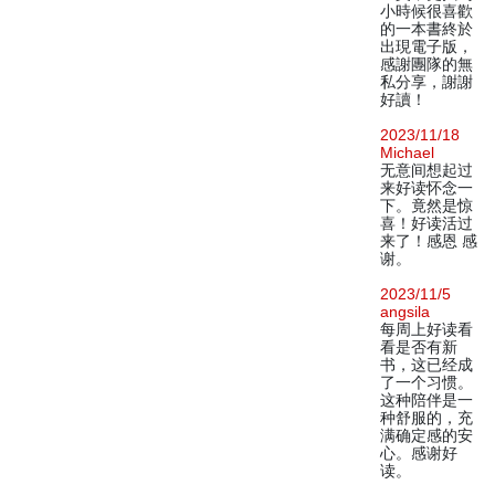
小時候很喜歡
的一本書終於
出現電子版，
感謝團隊的無
私分享，謝謝
好讀！
2023/11/18
Michael
无意间想起过
来好读怀念一
下。竟然是惊
喜！好读活过
来了！感恩 感
谢。
2023/11/5
angsila
每周上好读看
看是否有新
书，这已经成
了一个习惯。
这种陪伴是一
种舒服的，充
满确定感的安
心。感谢好
读。