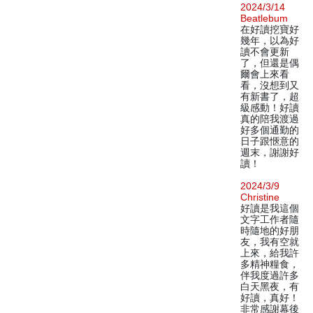
2024/3/14
Beatlebum
在好讀挖寶好
幾年，以為好
讀不會更新
了，但還是偶
爾會上來看
看，沒想到又
有新書了，超
級感動！好讀
真的陪我渡過
好多個通勤的
日子跟愜意的
週末，謝謝好
讀！
2024/3/9
Christine
好讀是我這個
文字工作者隨
時隨地的好朋
友，我有空就
上來，給我許
多精神糧食，
伴我度過許多
白天黑夜，有
好讀，真好！
非常感謝幕後