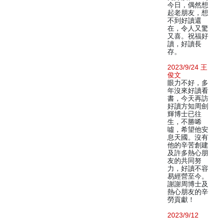
今日，偶然想
起老朋友，想
不到好讀還
在，令人又驚
又喜。祝福好
讀，好讀長
存。
2023/9/24 王
俊文
眼力不好，多
年沒來好讀看
書，今天再訪
好讀方知周劍
輝博士已往
生，不勝唏
噓，希望他安
息天國。沒有
他的辛苦創建
及許多熱心朋
友的共同努
力，好讀不容
易經營至今。
謝謝周博士及
熱心朋友的辛
勞貢獻！
2023/9/12