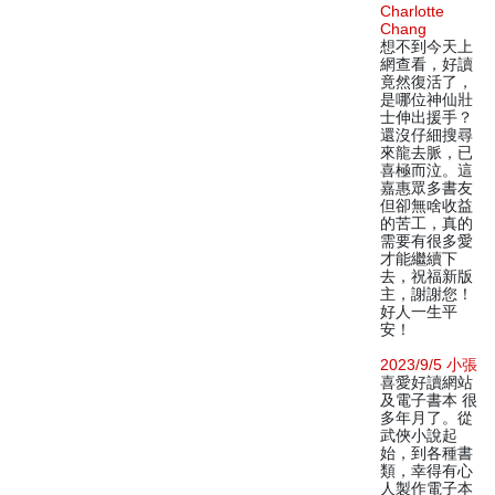
Charlotte
Chang
想不到今天上
網查看，好讀
竟然復活了，
是哪位神仙壯
士伸出援手？
還沒仔細搜尋
來龍去脈，已
喜極而泣。這
嘉惠眾多書友
但卻無啥收益
的苦工，真的
需要有很多愛
才能繼續下
去，祝福新版
主，謝謝您！
好人一生平
安！
2023/9/5 小張
喜愛好讀網站
及電子書本 很
多年月了。從
武俠小說起
始，到各種書
類，幸得有心
人製作電子本