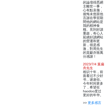
的論壇得悉網
主離世一事，
心有點哀傷，
後悔未曾跟他
言謝在學習期
間他的網站是
我的精神食
糧。見到好讀
重啟，有心人
延續好讀網站
的營運和更
新，很是感
激，對周先生
的貢獻亦致萬
分感謝！
2023/7/4 葉扁
舟先生
相识十年，前
面看过不少好
书，谢谢你。
今年时间更多
了，希望在
haodoo度过
更好的年华。
>>
更多感言