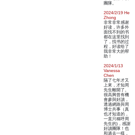
團隊。
2024/2/19 He
Zhong
非常非常感谢
好读，许多外
面找不到的书
都在这里找到
了，找书的过
程，好读给了
我非常大的帮
助！
2024/1/13
Vanessa
Chen
隔了七年才又
上來，才知周
先生離開了。
很高興曾有機
會參與好讀，
透過網路與周
博士共事（真
也才知道的，
一直只稱呼周
先生的)，感謝
好讀團隊！也
和過去一樣，