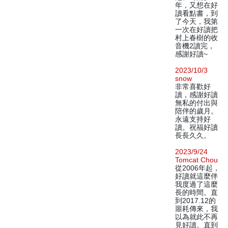
年，又想在好
讀看點書，到
了今天，我第
一次在好讀把
村上春樹的收
音機2讀完，
感謝好讀~
2023/10/3
snow
非常喜歡好
讀，感謝好讀
無私的付出與
陪伴的歲月。
永遠支持好
讀。祝福好讀
長長久久。
2023/9/24
Tomcat Chou
從2006年起，
好讀就這麼伴
我度過了這麼
長的時間。直
到2017.12的
噩耗傳來，我
以為就此不再
見好讀。直到