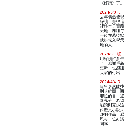
《好讀》了。
2024/5/8 rc
去年偶然發現
好讀，覺得這
裡根本是寶藏
天地！謝謝每
一位在幕後默
默耕耘文學天
地的人。
2024/5/7 呢
用好讀許多年
了，感謝重新
更新，也感謝
大家的付出！
2024/4/4 R
這里居然能找
到哈維爾．西
耶拉的書！驚
喜萬分！希望
能讀到更多這
位歷史小說大
師的作品！感
恩每一位好讀
團隊！