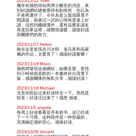
2023/12/12 Yumi
幾年前偶然得知周博士離世的消息，來
到好讀網站總會覺得有點悵然，也以為
不會再運作了。今年為老父親添購電子
閱讀器，抱著試一試的心情再度連上好
讀，沒想到繼續運作，還有這麼多讀友
再度回來這裡，感覺很溫暖，謝謝好讀
與團隊們的努力。
2023/11/27 Helios
能在这里发现赤川次郎、鬼马星和高羅
佩的作品，太驚喜了！感謝好讀書櫃！
2023/11/19 Moon
偶然間發現這個網站，如獲至寶，更找
到小時候很喜歡的一本書終於出現電子
版，感謝團隊的無私分享，謝謝好讀！
2023/11/18 Michael
无意间想起过来好读怀念一下。竟然是
惊喜！好读活过来了！感恩 感谢。
2023/11/5 angsila
每周上好读看看是否有新书，这已经成
了一个习惯。这种陪伴是一种舒服的，
充满确定感的安心。感谢好读。
2023/10/30 Vincent