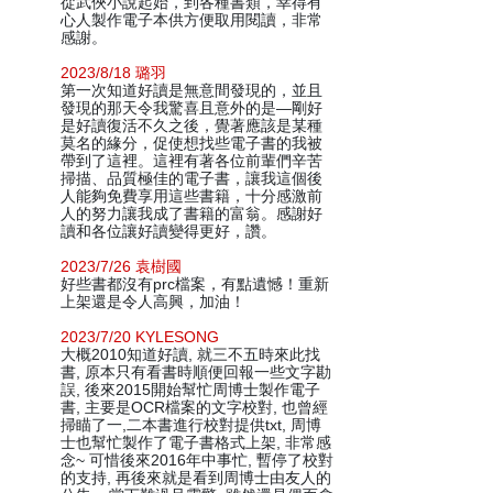
從武俠小說起始，到各種書類，幸得有
心人製作電子本供方便取用閱讀，非常
感謝。
2023/8/18 璐羽
第一次知道好讀是無意間發現的，並且
發現的那天令我驚喜且意外的是—剛好
是好讀復活不久之後，覺著應該是某種
莫名的緣分，促使想找些電子書的我被
帶到了這裡。這裡有著各位前輩們辛苦
掃描、品質極佳的電子書，讓我這個後
人能夠免費享用這些書籍，十分感激前
人的努力讓我成了書籍的富翁。感謝好
讀和各位讓好讀變得更好，讚。
2023/7/26 袁樹國
好些書都沒有prc檔案，有點遺憾！重新
上架還是令人高興，加油！
2023/7/20 KYLESONG
大概2010知道好讀, 就三不五時來此找
書, 原本只有看書時順便回報一些文字勘
誤, 後來2015開始幫忙周博士製作電子
書, 主要是OCR檔案的文字校對, 也曾經
掃瞄了一,二本書進行校對提供txt, 周博
士也幫忙製作了電子書格式上架, 非常感
念~ 可惜後來2016年中事忙, 暫停了校對
的支持, 再後來就是看到周博士由友人的