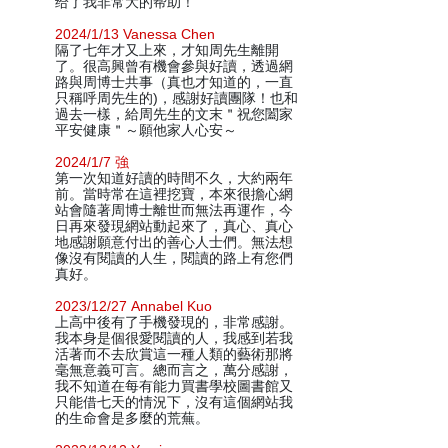
给了我非常大的帮助！
2024/1/13 Vanessa Chen
隔了七年才又上來，才知周先生離開
了。很高興曾有機會參與好讀，透過網
路與周博士共事（真也才知道的，一直
只稱呼周先生的)，感謝好讀團隊！也和
過去一樣，給周先生的文末＂祝您闔家
平安健康＂～願他家人心安～
2024/1/7 強
第一次知道好讀的時間不久，大約兩年
前。當時常在這裡挖寶，本來很擔心網
站會隨著周博士離世而無法再運作，今
日再來發現網站動起來了，真心、真心
地感謝願意付出的善心人士們。無法想
像沒有閱讀的人生，閱讀的路上有您們
真好。
2023/12/27 Annabel Kuo
上高中後有了手機發現的，非常感謝。
我本身是個很愛閱讀的人，我感到若我
活著而不去欣賞這一種人類的藝術那將
毫無意義可言。總而言之，萬分感謝，
我不知道在每有能力買書學校圖書館又
只能借七天的情況下，沒有這個網站我
的生命會是多麼的荒蕪。