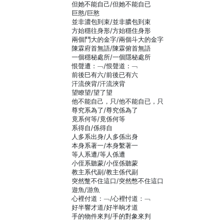
但她不能自己/但她不能自已
巨憨/巨憝
並非濃包到束/並非膿包到束
方始穩往身形/方始穩住身形
兩個鬥大的金字/兩個斗大的金字
陳霖府首無語/陳霖俯首無語
一個穩秘處所/一個隱秘處所
恨聲遭：﹁/恨聲道：﹁
前後巳有六/前後已有六
汗流俠背/汗流浹背
望瞭望/望了望
他不能自己，只/他不能自已，只
尊究系為了/尊究係為了
竟系何等/竟係何等
系得自/係得自
人多系出身/人多係出身
本身系著一/本身繫著一
等人系遭/等人係遭
小侄系聽蒙/小侄係聽蒙
教主系代副/教主係代副
突然蹩不住這口/突然憋不住這口
遊魚/游魚
心裡付道：﹁/心裡忖道：﹁
好半響才道/好半晌才道
手的物件來判/手的對象來判