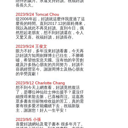
陪伴的歲月。永遠支持好讀。祝福好讀
長長久久。
2023/9/24 Tomcat Chou
從2006年起，好讀就這麼伴我度過了這
麼長的時間。直到2017.12的噩耗傳來，
我以為就此不再見好讀。直到今日，偶
然想起老朋友，想不到好讀還在，令人
又驚又喜。祝福好讀，好讀長存。
2023/9/24 王俊文
眼力不好，多年沒來好讀看書，今天再
訪好讀方知周劍輝博士已往生，不勝唏
噓，希望他安息天國。沒有他的辛苦創
建及許多熱心朋友的共同努力，好讀不
容易經營至今。謝謝周博士及熱心朋友
的辛勞貢獻！
2023/9/12 Charlotte Chang
想不到今天上網查看，好讀竟然復活
了，是哪位神仙壯士伸出援手？還沒仔
細搜尋來龍去脈，已喜極而泣。這嘉惠
眾多書友但卻無啥收益的苦工，真的需
要有很多愛才能繼續下去，祝福新版
主，謝謝您！好人一生平安！
2023/9/5 小張
喜愛好讀網站及電子書本 很多年月了。