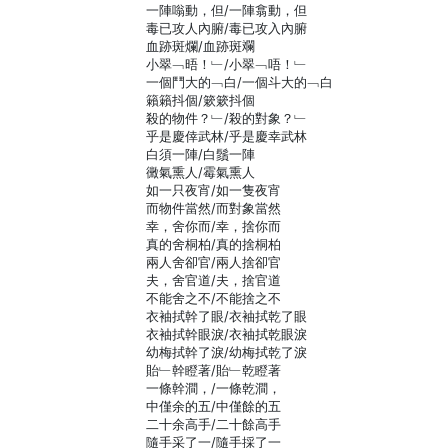
一陣嗡動，但/一陣翕動，但
毒已攻人內腑/毒已攻入內腑
血跡斑爛/血跡斑斕
小翠﹁晤！﹂/小翠﹁唔！﹂
一個鬥大的﹁白/一個斗大的﹁白
籟籟抖個/簌簌抖個
殺的物件？﹂/殺的對象？﹂
乎是慶倖武林/乎是慶幸武林
白須一陣/白鬚一陣
黴氣熏人/霉氣熏人
如一只夜宵/如一隻夜宵
而物件當然/而對象當然
幸，舍你而/幸，捨你而
真的舍桐柏/真的捨桐柏
兩人舍卻官/兩人捨卻官
夫，舍官道/夫，捨官道
不能舍之不/不能捨之不
衣袖拭幹了眼/衣袖拭乾了眼
衣袖拭幹眼淚/衣袖拭乾眼淚
幼梅拭幹了淚/幼梅拭乾了淚
貽﹂幹瞪著/貽﹂乾瞪著
一條幹澗，/一條乾澗，
中僅余的五/中僅餘的五
二十余高手/二十餘高手
隨手采了一/隨手採了一