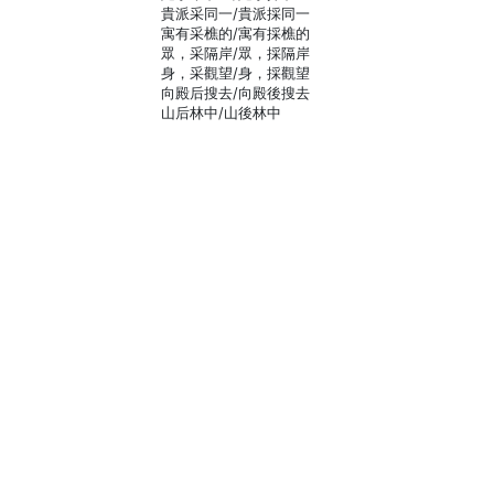
貴派采同一/貴派採同一
寓有采樵的/寓有採樵的
眾，采隔岸/眾，採隔岸
身，采觀望/身，採觀望
向殿后搜去/向殿後搜去
山后林中/山後林中