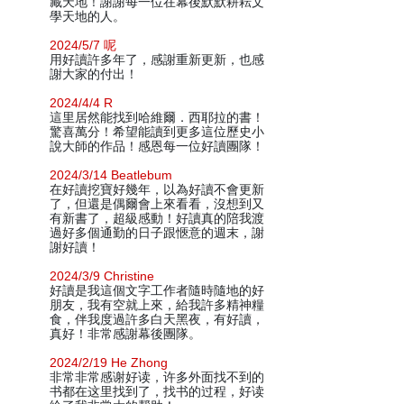
藏天地！謝謝每一位在幕後默默耕耘文
學天地的人。
2024/5/7 呢
用好讀許多年了，感謝重新更新，也感
謝大家的付出！
2024/4/4 R
這里居然能找到哈維爾．西耶拉的書！
驚喜萬分！希望能讀到更多這位歷史小
說大師的作品！感恩每一位好讀團隊！
2024/3/14 Beatlebum
在好讀挖寶好幾年，以為好讀不會更新
了，但還是偶爾會上來看看，沒想到又
有新書了，超級感動！好讀真的陪我渡
過好多個通勤的日子跟愜意的週末，謝
謝好讀！
2024/3/9 Christine
好讀是我這個文字工作者隨時隨地的好
朋友，我有空就上來，給我許多精神糧
食，伴我度過許多白天黑夜，有好讀，
真好！非常感謝幕後團隊。
2024/2/19 He Zhong
非常非常感谢好读，许多外面找不到的
书都在这里找到了，找书的过程，好读