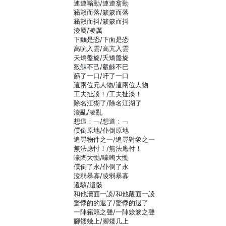
連連嗡動/連連翕動
籟籟而落/簌簌而落
籟籟而抖/簌簌而抖
淩厲/凌厲
下麵是恐/下面是恐
高吭入雲/高亢入雲
天矯盤旋/夭矯盤旋
觳觫不己/觳觫不已
籲了一口/吁了一口
這兩位元人物/這兩位人物
工夫扯談！/工夫扯淡！
除名江猢了/除名江湖了
淩亂/凌亂
想這：﹁/想道：﹁
僕倒原地/仆倒原地
追尋物件之一/追尋對象之一
無法應忖！/無法應付！
嚎陶大慟/嚎啕大慟
僕倒了永/仆倒了永
淩弱暴寡/凌弱暴寡
遺駭/遺骸
和他瀆面一談/和他覿面一談
驚悸的的退了/驚悸的退了
一陣籟籟之聲/一陣簌簌之聲
腳矮幾上/腳矮几上