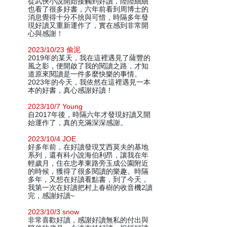
從武俠小說開始接觸到好讀，陸陸續續
也看了很多好書，六年前看到周博士的
消息覺得十分不捨與可惜，時隔多年發
現好讀又重新運作了，實在感到非常開
心與感謝！
2023/10/23 偷泥
2019年的某天，我在這裡遇見了薩豐的
風之影，便開啟了我的閱讀之路，才知
道原來閱讀是一件多麼快樂的事情。
2023年的今天，我依然在這裡遇見一本
本的好書，真心感謝好讀！
2023/10/7 Young
自2017年後，時隔六年才發現好讀又開
始運作了，真的充滿深深感謝。
2023/10/4 JOE
好多年前，在好讀發現艾西莫夫的基地
系列，還有科小說海伯利昂，讓我在年
輕歲月，住在忠孝東路旁玉成公園附近
的時候，獲得了很多閱讀的樂趣。時隔
多年，又想在好讀看點書，到了今天，
我第一次在好讀把村上春樹的收音機2讀
完，感謝好讀~
2023/10/3 snow
非常喜歡好讀，感謝好讀無私的付出與