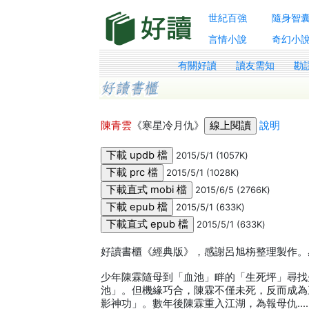
世紀百強
隨身智
言情小說
奇幻小
有關好讀
讀友需知
勘
陳青雲
《寒星冷月仇》
說明
2015/5/1 (1057K)
2015/5/1 (1028K)
2015/6/5 (2766K)
2015/5/1 (633K)
2015/5/1 (633K)
好讀書櫃《經典版》，感謝呂旭栴整理製作。感
少年陳霖隨母到「血池」畔的「生死坪」尋找
池」。但機緣巧合，陳霖不僅未死，反而成為
影神功」。數年後陳霖重入江湖，為報母仇…