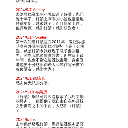
动到我泪流。
2024/9/7 Ashley
因為尋找高陽的小說知道了好讀，也已
經十年了。好讀上高陽的小說也慢慢地
持續更新，越來越全，而且質量上佳，
值得珍藏。感謝好讀！感謝校對者！
2024/6/14 Skelen
第一次知道好讀是在2011年，還記得那
時身在外國的我要找<那些年>是十分困
難，就是好讀令我發現了電子書的世
界。雖然我也會買實體書，但在這十多
年間，也會不斷在這裡找書看。身處香
港也要十分感謝創辦人和製作電子書的
各位讀友，感謝大家！
2024/6/1 德瑞克
感谢你无私的分享。
2024/5/18 布莱恩
《好讀》網站可以說是啟蒙了我對文學
的興趣，一個提供了我自由自在悠遊於
文學書海之中的平台，太感謝《好讀》
了。
2024/5/8 rc
去年偶然發現好讀，覺得這裡根本是寶