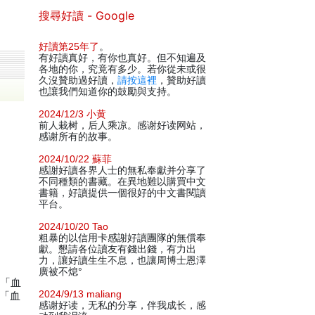
搜尋好讀 - Google
好讀第25年了
。
有好讀真好，有你也真好。但不知遍及
各地的你，究竟有多少。若你從未或很
久沒贊助過好讀，
請按這裡
，贊助好讀
也讓我們知道你的鼓勵與支持。
2024/12/3 小黄
前人栽树，后人乘凉。感谢好读网站，
感谢所有的故事。
2024/10/22 蘇菲
感謝好讀各界人士的無私奉獻并分享了
不同種類的書藏。在異地難以購買中文
書籍，好讀提供一個很好的中文書閱讀
平台。
2024/10/20 Tao
粗暴的以信用卡感謝好讀團隊的無償奉
獻。懇請各位讀友有錢出錢，有力出
力，讓好讀生生不息，也讓周博士恩澤
廣被不熄°
下「血
2024/9/13 maliang
─「血
感谢好读，无私的分享，伴我成长，感