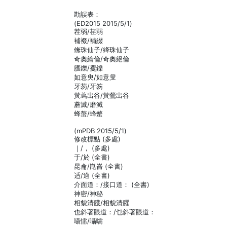
勘誤表：
(ED2015 2015/5/1)
茬弱/荏弱
補裰/補綴
絛珠仙子/絳珠仙子
奇奧綸倫/奇奧絕倫
臒鑠/矍鑠
如意臾/如意叟
牙芴/牙笏
黃蔦出谷/黃鶯出谷
蘑滅/磨滅
蜂螯/蜂螫
(mPDB 2015/5/1)
修改標點 (多處)
｜/， (多處)
于/於 (全書)
昆侖/崑崙 (全書)
适/適 (全書)
介面道：/接口道： (全書)
神密/神秘
相貌清臒/相貌清臞
也斜著眼道：/乜斜著眼道：
囁懦/囁嚅