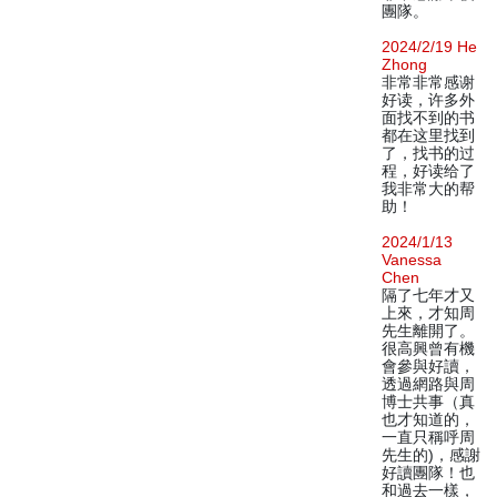
團隊。
2024/2/19 He
Zhong
非常非常感谢
好读，许多外
面找不到的书
都在这里找到
了，找书的过
程，好读给了
我非常大的帮
助！
2024/1/13
Vanessa
Chen
隔了七年才又
上來，才知周
先生離開了。
很高興曾有機
會參與好讀，
透過網路與周
博士共事（真
也才知道的，
一直只稱呼周
先生的)，感謝
好讀團隊！也
和過去一樣，