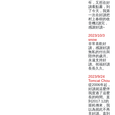
年，又想在好
讀看點書，到
了今天，我第
一次在好讀把
村上春樹的收
音機2讀完，
感謝好讀~
2023/10/3
snow
非常喜歡好
讀，感謝好讀
無私的付出與
陪伴的歲月。
永遠支持好
讀。祝福好讀
長長久久。
2023/9/24
Tomcat Chou
從2006年起，
好讀就這麼伴
我度過了這麼
長的時間。直
到2017.12的
噩耗傳來，我
以為就此不再
見好讀。直到