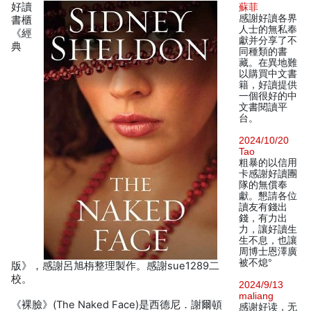
好讀
蘇菲
感謝好讀各界
書櫃
人士的無私奉
《經
獻并分享了不
典
同種類的書
藏。在異地難
以購買中文書
籍，好讀提供
一個很好的中
文書閱讀平
台。
2024/10/20
Tao
粗暴的以信用
卡感謝好讀團
隊的無償奉
獻。懇請各位
讀友有錢出
錢，有力出
力，讓好讀生
生不息，也讓
周博士恩澤廣
被不熄°
版》，感謝呂旭栴整理製作。感謝sue1289二
校。
2024/9/13
maliang
《裸臉》(The Naked Face)是西德尼．謝爾頓
感谢好读，无