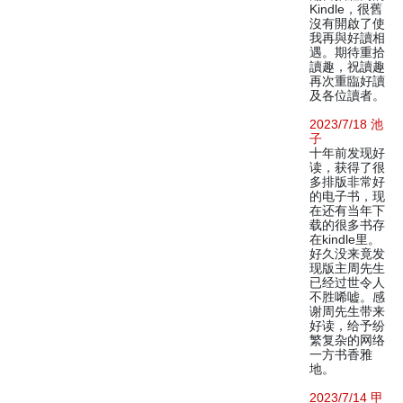
Kindle，很舊
沒有開啟了使
我再與好讀相
遇。期待重拾
讀趣，祝讀趣
再次重臨好讀
及各位讀者。
2023/7/18 池
子
十年前发现好
读，获得了很
多排版非常好
的电子书，现
在还有当年下
载的很多书存
在kindle里。
好久没来竟发
现版主周先生
已经过世令人
不胜唏嘘。感
谢周先生带来
好读，给予纷
繁复杂的网络
一方书香雅
地。
2023/7/14 甲