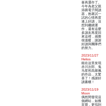
會再運作了。
今年為老父親
添購電子閱讀
器，抱著試一
試的心情再度
連上好讀，沒
想到繼續運
作，還有這麼
多讀友再度回
來這裡，感覺
很溫暖，謝謝
好讀與團隊們
的努力。
2023/11/27
Helios
能在这里发现
赤川次郎、鬼
马星和高羅佩
的作品，太驚
喜了！感謝好
讀書櫃！
2023/11/19
Moon
偶然間發現這
個網站，如獲
至寶，更找到