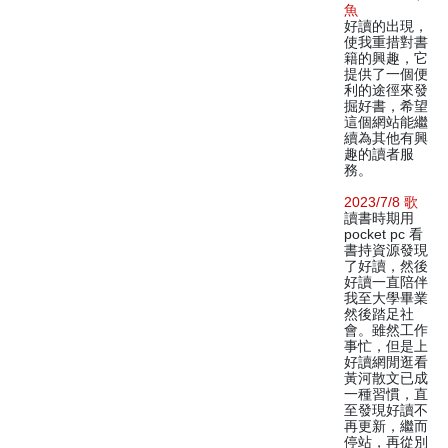
魚
好讀的出現，
使我重措對書
籍的興趣，它
提供了一個便
利的途徑來發
掘好書，希望
這個網站能繼
續為其他有興
趣的讀者服
務。
2023/7/8 歌
讀書時期用
pocket pc 看
書持資源發現
了好讀，然後
好讀一直陪伴
我至大學畢業
然後踏足社
會。雖然工作
事忙，但是上
好讀網閒逛看
黃河散文已成
一種習慣，直
至發現好讀不
再更新，繼而
停站，再從別