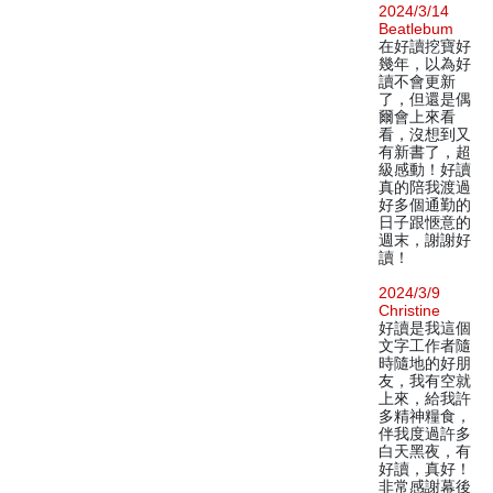
2024/3/14
Beatlebum
在好讀挖寶好
幾年，以為好
讀不會更新
了，但還是偶
爾會上來看
看，沒想到又
有新書了，超
級感動！好讀
真的陪我渡過
好多個通勤的
日子跟愜意的
週末，謝謝好
讀！
2024/3/9
Christine
好讀是我這個
文字工作者隨
時隨地的好朋
友，我有空就
上來，給我許
多精神糧食，
伴我度過許多
白天黑夜，有
好讀，真好！
非常感謝幕後