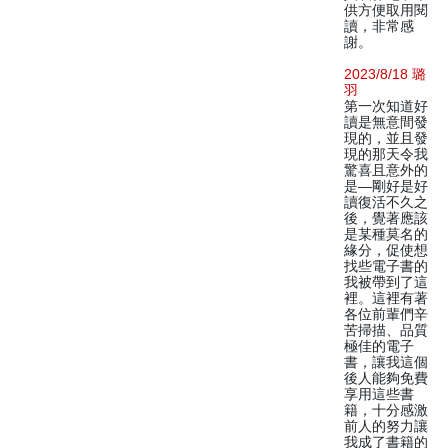
供方便取用閱
讀，非常感
謝。
2023/8/18 璐
羽
第一次知道好
讀是無意間發
現的，並且發
現的那天令我
驚喜且意外的
是—剛好是好
讀復活不久之
後，覺著應該
是某種莫名的
緣分，促使想
找些電子書的
我被帶到了這
裡。這裡有著
各位前輩們辛
苦掃描、品質
極佳的電子
書，讓我這個
後人能夠免費
享用這些書
籍，十分感激
前人的努力讓
我成了書籍的