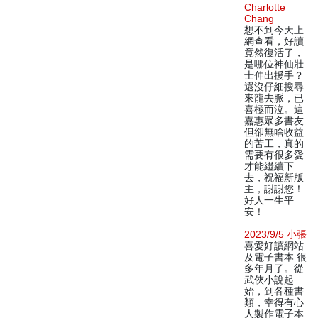
Charlotte
Chang
想不到今天上
網查看，好讀
竟然復活了，
是哪位神仙壯
士伸出援手？
還沒仔細搜尋
來龍去脈，已
喜極而泣。這
嘉惠眾多書友
但卻無啥收益
的苦工，真的
需要有很多愛
才能繼續下
去，祝福新版
主，謝謝您！
好人一生平
安！
2023/9/5 小張
喜愛好讀網站
及電子書本 很
多年月了。從
武俠小說起
始，到各種書
類，幸得有心
人製作電子本