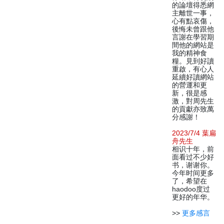
的論壇得悉網
主離世一事，
心有點哀傷，
後悔未曾跟他
言謝在學習期
間他的網站是
我的精神食
糧。見到好讀
重啟，有心人
延續好讀網站
的營運和更
新，很是感
激，對周先生
的貢獻亦致萬
分感謝！
2023/7/4 葉扁
舟先生
相识十年，前
面看过不少好
书，谢谢你。
今年时间更多
了，希望在
haodoo度过
更好的年华。
>>
更多感言