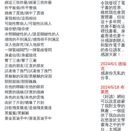
綁這三筒炸藥/綁著三筒炸藥
令我發現了電
炸平板個/炸平整個
子書的世界。
雖然我也會買
挑種了賈德/挑中了賈德
實體書，但在
著我相信/這我相信
這十多年間，
可能性弊病人/可能性比病人
也會不斷在這
隨你變/隨你便
裡找書看。身
水勢關鍵性的人/誰是關鍵性的人
處香港也要十
感情的不到滿足/感情得不到滿足
分感謝創辦人
深入他探究/深入地探究
和製作電子書
一陣緊縮閥門/一陣緊縮發悶
的各位讀友，
感謝大家！
身處仙境/身處險境
響了三邊/響了三遍
2024/6/1 德瑞
正值的朋友/正直的朋友
克
試者推了推門/試著推了推門
感谢你无私的
黑魅魅的深淵/黑魆魆的深淵
分享。
顫顫兢兢/顫顫巍巍
在他的聯錢/在他的眼前
2024/5/18 布
栩實的描繪/詳實的描繪
莱恩
《好讀》網站
灰色的去塊/灰色的雲塊
可以說是啟蒙
由於了片刻/猶豫了片刻
了我對文學的
詩歌飛黃騰達/是個飛黃騰達
興趣，一個提
黑魃魃/黑魆魆
供了我自由自
塞金莫迪手中/塞進莫迪手中
在悠遊於文學
書海之中的平
台，太感謝