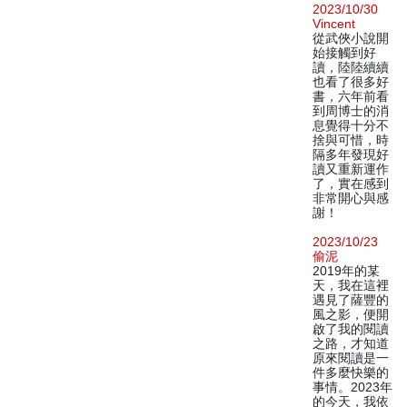
2023/10/30
Vincent
從武俠小說開
始接觸到好
讀，陸陸續續
也看了很多好
書，六年前看
到周博士的消
息覺得十分不
捨與可惜，時
隔多年發現好
讀又重新運作
了，實在感到
非常開心與感
謝！
2023/10/23
偷泥
2019年的某
天，我在這裡
遇見了薩豐的
風之影，便開
啟了我的閱讀
之路，才知道
原來閱讀是一
件多麼快樂的
事情。2023年
的今天，我依