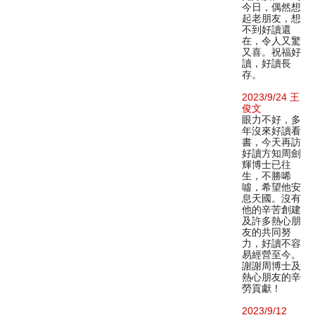
今日，偶然想
起老朋友，想
不到好讀還
在，令人又驚
又喜。祝福好
讀，好讀長
存。
2023/9/24 王
俊文
眼力不好，多
年沒來好讀看
書，今天再訪
好讀方知周劍
輝博士已往
生，不勝唏
噓，希望他安
息天國。沒有
他的辛苦創建
及許多熱心朋
友的共同努
力，好讀不容
易經營至今。
謝謝周博士及
熱心朋友的辛
勞貢獻！
2023/9/12