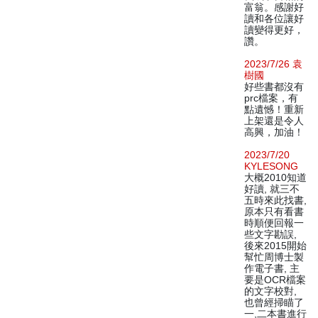
富翁。感謝好
讀和各位讓好
讀變得更好，
讚。
2023/7/26 袁
樹國
好些書都沒有
prc檔案，有
點遺憾！重新
上架還是令人
高興，加油！
2023/7/20
KYLESONG
大概2010知道
好讀, 就三不
五時來此找書,
原本只有看書
時順便回報一
些文字勘誤,
後來2015開始
幫忙周博士製
作電子書, 主
要是OCR檔案
的文字校對,
也曾經掃瞄了
一,二本書進行