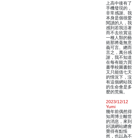
上高中後有了
手機發現的，
非常感謝。我
本身是個很愛
閱讀的人，我
感到若我活著
而不去欣賞這
一種人類的藝
術那將毫無意
義可言。總而
言之，萬分感
謝，我不知道
在每有能力買
書學校圖書館
又只能借七天
的情況下，沒
有這個網站我
的生命會是多
麼的荒蕪。
2023/12/12
Yumi
幾年前偶然得
知周博士離世
的消息，來到
好讀網站總會
覺得有點悵
然，也以為不