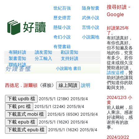
搜尋好讀 -
世紀百強
隨身智囊
Google
歷史煙雲
武俠小說
懸疑小說
言情小說
好讀第25年
了
。
奇幻小說
小說園地
有好讀真好，
有你也真好。
有聲書籍
但不知遍及各
有關好讀
讀友需知
勘誤需知
地的你，究竟
有多少。若你
製書需知
分工輸入
支持好讀
從未或很久沒
聯絡好讀
贊助過好讀，
小說園地 書目
請按這裡
，贊
助好讀也讓我
們知道你的鼓
西德尼．謝爾頓
《裸臉》
說明
勵與支持。
2024/12/3 小
2015/5/1 (218K) 2015/9/4
黄
2015/5/1 (224K) 2015/9/4
前人栽树，后
人乘凉。感谢
2015/6/5 (650K) 2015/9/4
好读网站，感
2015/5/1 (162K) 2015/9/4
谢所有的故
事。
2015/5/1 (162K) 2015/9/4
2024/10/22