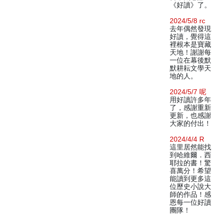
《好讀》了。
2024/5/8 rc
去年偶然發現
好讀，覺得這
裡根本是寶藏
天地！謝謝每
一位在幕後默
默耕耘文學天
地的人。
2024/5/7 呢
用好讀許多年
了，感謝重新
更新，也感謝
大家的付出！
2024/4/4 R
這里居然能找
到哈維爾．西
耶拉的書！驚
喜萬分！希望
能讀到更多這
位歷史小說大
師的作品！感
恩每一位好讀
團隊！