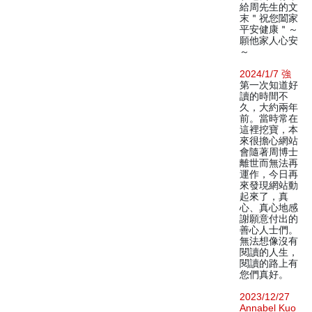
給周先生的文
末＂祝您闔家
平安健康＂～
願他家人心安
～
2024/1/7 強
第一次知道好
讀的時間不
久，大約兩年
前。當時常在
這裡挖寶，本
來很擔心網站
會隨著周博士
離世而無法再
運作，今日再
來發現網站動
起來了，真
心、真心地感
謝願意付出的
善心人士們。
無法想像沒有
閱讀的人生，
閱讀的路上有
您們真好。
2023/12/27
Annabel Kuo