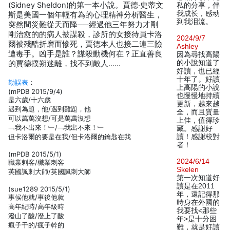
(Sidney Sheldon)的第一本小說。賈德‧史蒂文
私的分享，伴
我成长，感动
斯是美國一個年輕有為的心理精神分析醫生，
到我泪流。
突然間災難從天而降──經過他三年努力才剛
剛治愈的的病人被謀殺，診所的女接待員卡洛
2024/9/7
爾被殘酷折磨而慘死，賈德本人也接二連三險
Ashley
遭毒手。凶手是誰？謀殺動機何在？正直善良
因為尋找高陽
的小說知道了
的賈德撲朔迷離，找不到敵人……
好讀，也已經
十年了。好讀
勘誤表
：
上高陽的小說
(mPDB 2015/9/4)
也慢慢地持續
是六歲/十六歲
更新，越來越
遇到為題，他/遇到難題，他
全，而且質量
可以萬萬沒想/可是萬萬沒想
上佳，值得珍
﹁我不出來！﹂/﹁我出不來！﹂
藏。感謝好
但卡洛爾的要是在我/但卡洛爾的鑰匙在我
讀！感謝校對
者！
(mPDB 2015/5/1)
2024/6/14
職業剌客/職業刺客
Skelen
英國諷剌大師/英國諷刺大師
第一次知道好
讀是在2011
(sue1289 2015/5/1)
年，還記得那
事候他就/事後他就
時身在外國的
高年紀時/高年級時
我要找<那些
潑山了酸/潑上了酸
年>是十分困
瘋子干的/瘋子幹的
難，就是好讀