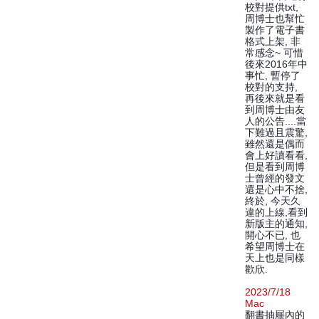
校對提供txt,
周博士也幫忙
製作了電子書
格式上架, 非
常感念~ 可惜
後來2016年中
事忙, 暫停了
校對的支持,
再後來就是看
到周博士由友
人的公告....當
下難過且震驚,
雖然還是偶而
會上好讀看看,
但是看到周博
士曾經的發文
還是心中不捨,
終於, 今天久
違的上線,看到
新版主的通知,
開心不已, 也
希望周博士在
天上也是同樣
歡欣.
2023/7/18
Mac
翻書抽屜內的