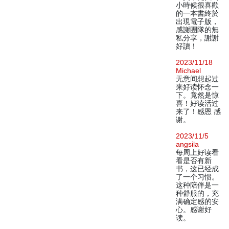
小時候很喜歡
的一本書終於
出現電子版，
感謝團隊的無
私分享，謝謝
好讀！
2023/11/18
Michael
无意间想起过
来好读怀念一
下。竟然是惊
喜！好读活过
来了！感恩 感
谢。
2023/11/5
angsila
每周上好读看
看是否有新
书，这已经成
了一个习惯。
这种陪伴是一
种舒服的，充
满确定感的安
心。感谢好
读。