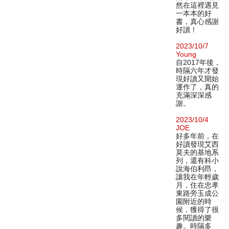
然在這裡遇見
一本本的好
書，真心感謝
好讀！
2023/10/7
Young
自2017年後，
時隔六年才發
現好讀又開始
運作了，真的
充滿深深感
謝。
2023/10/4
JOE
好多年前，在
好讀發現艾西
莫夫的基地系
列，還有科小
說海伯利昂，
讓我在年輕歲
月，住在忠孝
東路旁玉成公
園附近的時
候，獲得了很
多閱讀的樂
趣。時隔多