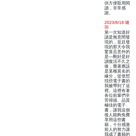
供方便取用閱
讀，非常感
謝。
2023/8/18 璐
羽
第一次知道好
讀是無意間發
現的，並且發
現的那天令我
驚喜且意外的
是—剛好是好
讀復活不久之
後，覺著應該
是某種莫名的
緣分，促使想
找些電子書的
我被帶到了這
裡。這裡有著
各位前輩們辛
苦掃描、品質
極佳的電子
書，讓我這個
後人能夠免費
享用這些書
籍，十分感激
前人的努力讓
我成了書籍的