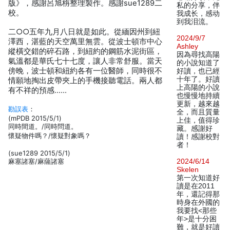
版》，感謝呂旭栴整理製作。感謝sue1289二
私的分享，伴
校。
我成长，感动
到我泪流。
二○○五年九月八日就是如此。從緬因州到紐
2024/9/7
澤西，湛藍的天空萬里無雲。從波士頓市中心
Ashley
縱橫交錯的碎石路，到紐約的鋼筋水泥街區，
因為尋找高陽
氣溫都是華氏七十七度，讓人非常舒服。當天
的小說知道了
傍晚，波士頓和紐約各有一位醫師，同時很不
好讀，也已經
十年了。好讀
情願地掏出皮帶夾上的手機接聽電話。兩人都
上高陽的小說
有不祥的預感……
也慢慢地持續
更新，越來越
勘誤表
：
全，而且質量
(mPDB 2015/5/1)
上佳，值得珍
同時間道。/同時問道。
藏。感謝好
懷疑物件嗎？/懷疑對象嗎？
讀！感謝校對
者！
(sue1289 2015/5/1)
麻塞諸塞/麻薩諸塞
2024/6/14
Skelen
第一次知道好
讀是在2011
年，還記得那
時身在外國的
我要找<那些
年>是十分困
難，就是好讀