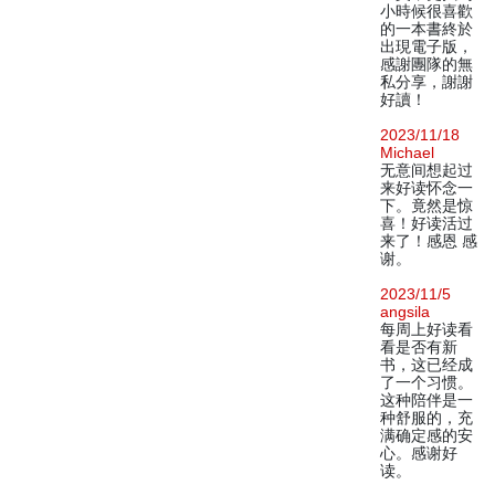
小時候很喜歡
的一本書終於
出現電子版，
感謝團隊的無
私分享，謝謝
好讀！
2023/11/18
Michael
无意间想起过
来好读怀念一
下。竟然是惊
喜！好读活过
来了！感恩 感
谢。
2023/11/5
angsila
每周上好读看
看是否有新
书，这已经成
了一个习惯。
这种陪伴是一
种舒服的，充
满确定感的安
心。感谢好
读。