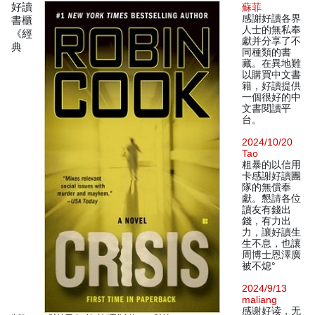
好讀
蘇菲
感謝好讀各界
書櫃
人士的無私奉
《經
獻并分享了不
典
同種類的書
藏。在異地難
以購買中文書
籍，好讀提供
一個很好的中
文書閱讀平
台。
2024/10/20
Tao
粗暴的以信用
卡感謝好讀團
隊的無償奉
獻。懇請各位
讀友有錢出
錢，有力出
力，讓好讀生
生不息，也讓
周博士恩澤廣
被不熄°
2024/9/13
maliang
感谢好读，无