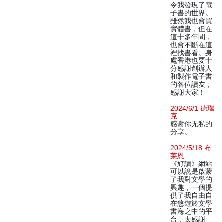
令我發現了電
子書的世界。
雖然我也會買
實體書，但在
這十多年間，
也會不斷在這
裡找書看。身
處香港也要十
分感謝創辦人
和製作電子書
的各位讀友，
感謝大家！
2024/6/1 德瑞
克
感谢你无私的
分享。
2024/5/18 布
莱恩
《好讀》網站
可以說是啟蒙
了我對文學的
興趣，一個提
供了我自由自
在悠遊於文學
書海之中的平
台，太感謝