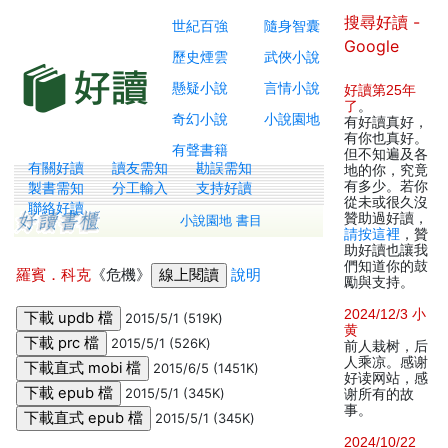
搜尋好讀 -
世紀百強
隨身智囊
Google
歷史煙雲
武俠小說
懸疑小說
言情小說
好讀第25年
了
。
奇幻小說
小說園地
有好讀真好，
有你也真好。
有聲書籍
但不知遍及各
有關好讀
讀友需知
勘誤需知
地的你，究竟
有多少。若你
製書需知
分工輸入
支持好讀
從未或很久沒
聯絡好讀
贊助過好讀，
小說園地 書目
請按這裡
，贊
助好讀也讓我
們知道你的鼓
羅賓．科克
《危機》
說明
勵與支持。
2024/12/3 小
2015/5/1 (519K)
黄
2015/5/1 (526K)
前人栽树，后
人乘凉。感谢
2015/6/5 (1451K)
好读网站，感
2015/5/1 (345K)
谢所有的故
事。
2015/5/1 (345K)
2024/10/22