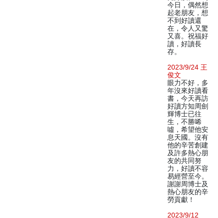
今日，偶然想
起老朋友，想
不到好讀還
在，令人又驚
又喜。祝福好
讀，好讀長
存。
2023/9/24 王
俊文
眼力不好，多
年沒來好讀看
書，今天再訪
好讀方知周劍
輝博士已往
生，不勝唏
噓，希望他安
息天國。沒有
他的辛苦創建
及許多熱心朋
友的共同努
力，好讀不容
易經營至今。
謝謝周博士及
熱心朋友的辛
勞貢獻！
2023/9/12