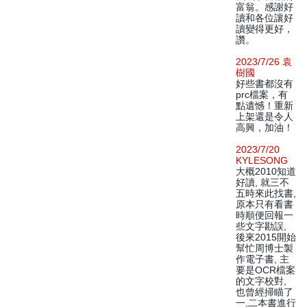
富翁。感謝好
讀和各位讓好
讀變得更好，
讚。
2023/7/26 袁
樹國
好些書都沒有
prc檔案，有
點遺憾！重新
上架還是令人
高興，加油！
2023/7/20
KYLESONG
大概2010知道
好讀, 就三不
五時來此找書,
原本只有看書
時順便回報一
些文字勘誤,
後來2015開始
幫忙周博士製
作電子書, 主
要是OCR檔案
的文字校對,
也曾經掃瞄了
一,二本書進行