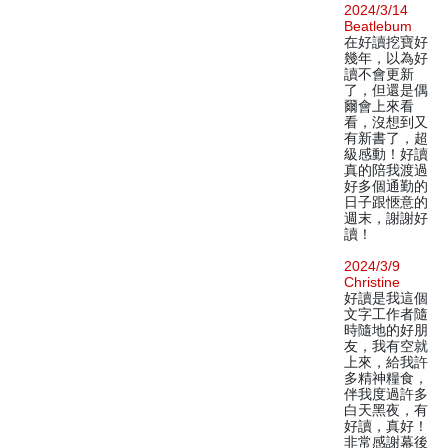
2024/3/14
Beatlebum
在好讀挖寶好
幾年，以為好
讀不會更新
了，但還是偶
爾會上來看
看，沒想到又
有新書了，超
級感動！好讀
真的陪我渡過
好多個通勤的
日子跟愜意的
週末，謝謝好
讀！
2024/3/9
Christine
好讀是我這個
文字工作者隨
時隨地的好朋
友，我有空就
上來，給我許
多精神糧食，
伴我度過許多
白天黑夜，有
好讀，真好！
非常感謝幕後