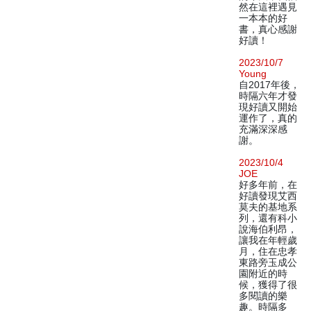
然在這裡遇見
一本本的好
書，真心感謝
好讀！
2023/10/7
Young
自2017年後，
時隔六年才發
現好讀又開始
運作了，真的
充滿深深感
謝。
2023/10/4
JOE
好多年前，在
好讀發現艾西
莫夫的基地系
列，還有科小
說海伯利昂，
讓我在年輕歲
月，住在忠孝
東路旁玉成公
園附近的時
候，獲得了很
多閱讀的樂
趣。時隔多