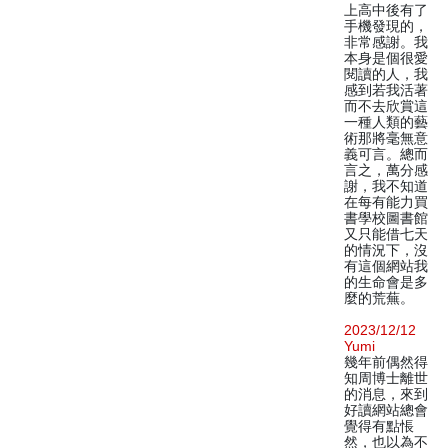
上高中後有了
手機發現的，
非常感謝。我
本身是個很愛
閱讀的人，我
感到若我活著
而不去欣賞這
一種人類的藝
術那將毫無意
義可言。總而
言之，萬分感
謝，我不知道
在每有能力買
書學校圖書館
又只能借七天
的情況下，沒
有這個網站我
的生命會是多
麼的荒蕪。
2023/12/12
Yumi
幾年前偶然得
知周博士離世
的消息，來到
好讀網站總會
覺得有點悵
然，也以為不