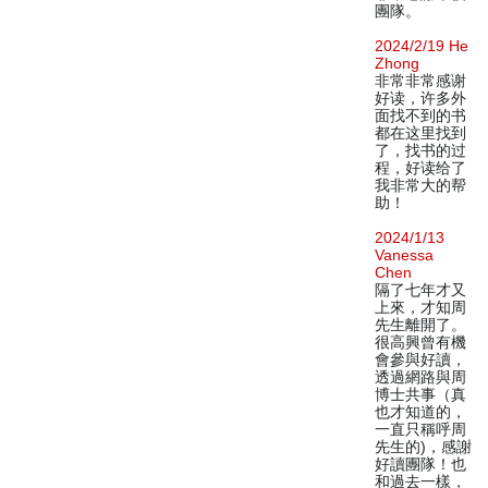
團隊。
2024/2/19 He
Zhong
非常非常感谢
好读，许多外
面找不到的书
都在这里找到
了，找书的过
程，好读给了
我非常大的帮
助！
2024/1/13
Vanessa
Chen
隔了七年才又
上來，才知周
先生離開了。
很高興曾有機
會參與好讀，
透過網路與周
博士共事（真
也才知道的，
一直只稱呼周
先生的)，感謝
好讀團隊！也
和過去一樣，