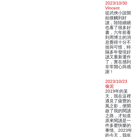
2023/10/30
Vincent
從武俠小說開
始接觸到好
讀，陸陸續續
也看了很多好
書，六年前看
到周博士的消
息覺得十分不
捨與可惜，時
隔多年發現好
讀又重新運作
了，實在感到
非常開心與感
謝！
2023/10/23
偷泥
2019年的某
天，我在這裡
遇見了薩豐的
風之影，便開
啟了我的閱讀
之路，才知道
原來閱讀是一
件多麼快樂的
事情。2023年
的今天，我依