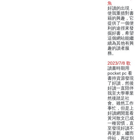
魚
好讀的出現，
使我重措對書
籍的興趣，它
提供了一個便
利的途徑來發
掘好書，希望
這個網站能繼
續為其他有興
趣的讀者服
務。
2023/7/8 歌
讀書時期用
pocket pc 看
書持資源發現
了好讀，然後
好讀一直陪伴
我至大學畢業
然後踏足社
會。雖然工作
事忙，但是上
好讀網閒逛看
黃河散文已成
一種習慣，直
至發現好讀不
再更新，繼而
停站，再從別