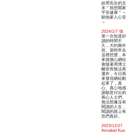
給周先生的文
末＂祝您闔家
平安健康＂～
願他家人心安
～
2024/1/7 強
第一次知道好
讀的時間不
久，大約兩年
前。當時常在
這裡挖寶，本
來很擔心網站
會隨著周博士
離世而無法再
運作，今日再
來發現網站動
起來了，真
心、真心地感
謝願意付出的
善心人士們。
無法想像沒有
閱讀的人生，
閱讀的路上有
您們真好。
2023/12/27
Annabel Kuo