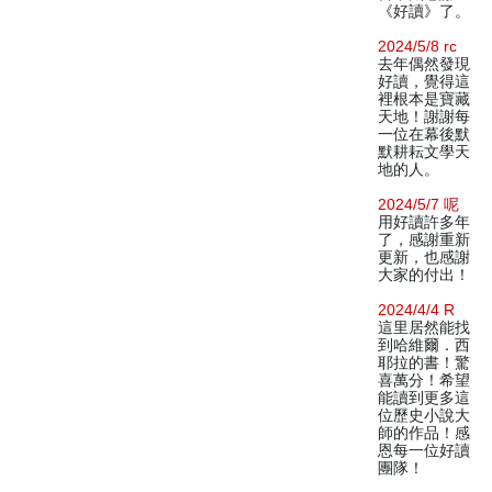
《好讀》了。
2024/5/8 rc
去年偶然發現
好讀，覺得這
裡根本是寶藏
天地！謝謝每
一位在幕後默
默耕耘文學天
地的人。
2024/5/7 呢
用好讀許多年
了，感謝重新
更新，也感謝
大家的付出！
2024/4/4 R
這里居然能找
到哈維爾．西
耶拉的書！驚
喜萬分！希望
能讀到更多這
位歷史小說大
師的作品！感
恩每一位好讀
團隊！