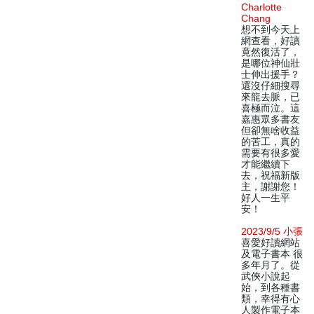
Charlotte
Chang
想不到今天上
網查看，好讀
竟然復活了，
是哪位神仙壯
士伸出援手？
還沒仔細搜尋
來龍去脈，已
喜極而泣。這
嘉惠眾多書友
但卻無啥收益
的苦工，真的
需要有很多愛
才能繼續下
去，祝福新版
主，謝謝您！
好人一生平
安！
2023/9/5 小張
喜愛好讀網站
及電子書本 很
多年月了。從
武俠小說起
始，到各種書
類，幸得有心
人製作電子本