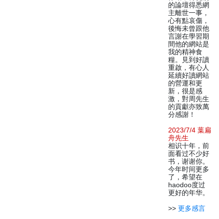
的論壇得悉網
主離世一事，
心有點哀傷，
後悔未曾跟他
言謝在學習期
間他的網站是
我的精神食
糧。見到好讀
重啟，有心人
延續好讀網站
的營運和更
新，很是感
激，對周先生
的貢獻亦致萬
分感謝！
2023/7/4 葉扁
舟先生
相识十年，前
面看过不少好
书，谢谢你。
今年时间更多
了，希望在
haodoo度过
更好的年华。
>>
更多感言