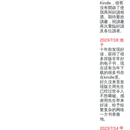
Kindle，很舊
沒有開啟了使
我再與好讀相
遇。期待重拾
讀趣，祝讀趣
再次重臨好讀
及各位讀者。
2023/7/18 池
子
十年前发现好
读，获得了很
多排版非常好
的电子书，现
在还有当年下
载的很多书存
在kindle里。
好久没来竟发
现版主周先生
已经过世令人
不胜唏嘘。感
谢周先生带来
好读，给予纷
繁复杂的网络
一方书香雅
地。
2023/7/14 甲