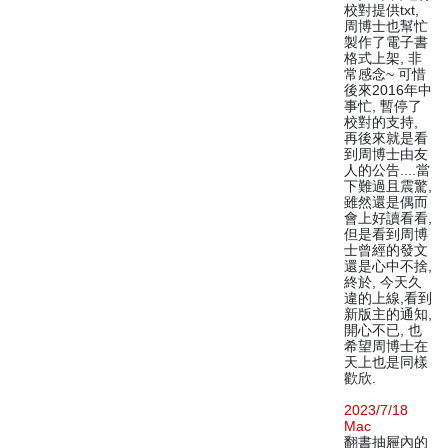
校對提供txt,
周博士也幫忙
製作了電子書
格式上架, 非
常感念~ 可惜
後來2016年中
事忙, 暫停了
校對的支持,
再後來就是看
到周博士由友
人的公告....當
下難過且震驚,
雖然還是偶而
會上好讀看看,
但是看到周博
士曾經的發文
還是心中不捨,
終於, 今天久
違的上線,看到
新版主的通知,
開心不已, 也
希望周博士在
天上也是同樣
歡欣.
2023/7/18
Mac
翻書抽屜內的