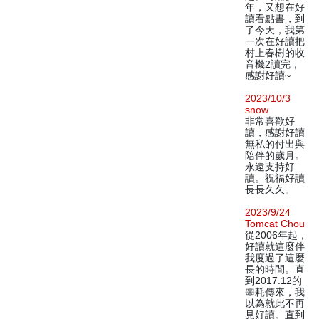
年，又想在好
讀看點書，到
了今天，我第
一次在好讀把
村上春樹的收
音機2讀完，
感謝好讀~
2023/10/3
snow
非常喜歡好
讀，感謝好讀
無私的付出與
陪伴的歲月。
永遠支持好
讀。祝福好讀
長長久久。
2023/9/24
Tomcat Chou
從2006年起，
好讀就這麼伴
我度過了這麼
長的時間。直
到2017.12的
噩耗傳來，我
以為就此不再
見好讀。直到