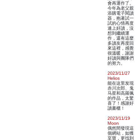
會再運作了。
今年為老父親
添購電子閱讀
器，抱著試一
試的心情再度
連上好讀，沒
想到繼續運
作，還有這麼
多讀友再度回
來這裡，感覺
很溫暖，謝謝
好讀與團隊們
的努力。
2023/11/27
Helios
能在这里发现
赤川次郎、鬼
马星和高羅佩
的作品，太驚
喜了！感謝好
讀書櫃！
2023/11/19
Moon
偶然間發現這
個網站，如獲
至寶，更找到