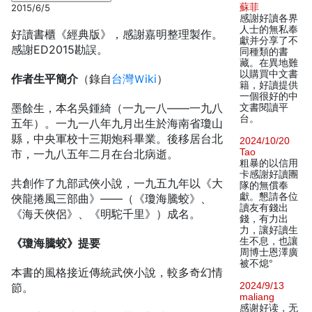
蘇菲
2015/6/5
感謝好讀各界
人士的無私奉
好讀書櫃《經典版》，感謝嘉明整理製作。
獻并分享了不
感謝ED2015勘誤。
同種類的書
藏。在異地難
以購買中文書
作者生平簡介
（錄自
台灣Ｗiki
）
籍，好讀提供
一個很好的中
墨餘生，本名吳鍾綺（一九一八——一九八
文書閱讀平
台。
五年）。一九一八年九月出生於海南省瓊山
縣，中央軍校十三期炮科畢業。後移居台北
2024/10/20
Tao
市，一九八五年二月在台北病逝。
粗暴的以信用
卡感謝好讀團
共創作了九部武俠小說，一九五九年以《大
隊的無償奉
獻。懇請各位
俠龍捲風三部曲》——（《瓊海騰蛟》、
讀友有錢出
《海天俠侶》、《明駝千里》）成名。
錢，有力出
力，讓好讀生
生不息，也讓
《瓊海騰蛟》提要
周博士恩澤廣
被不熄°
本書的風格接近傳統武俠小說，較多奇幻情
2024/9/13
節。
maliang
感谢好读，无