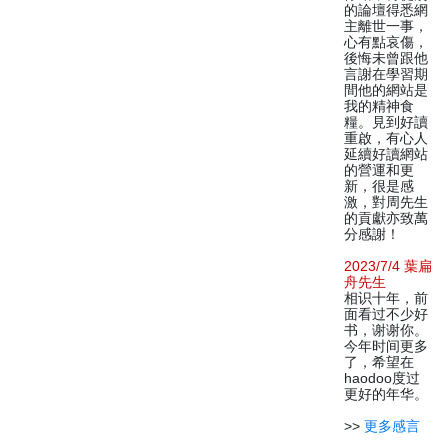
的論壇得悉網
主離世一事，
心有點哀傷，
後悔未曾跟他
言謝在學習期
間他的網站是
我的精神食
糧。見到好讀
重啟，有心人
延續好讀網站
的營運和更
新，很是感
激，對周先生
的貢獻亦致萬
分感謝！
2023/7/4 葉扁
舟先生
相识十年，前
面看过不少好
书，谢谢你。
今年时间更多
了，希望在
haodoo度过
更好的年华。
>>
更多感言