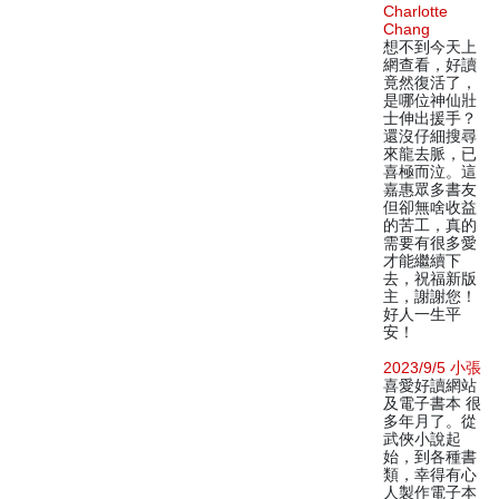
Charlotte
Chang
想不到今天上
網查看，好讀
竟然復活了，
是哪位神仙壯
士伸出援手？
還沒仔細搜尋
來龍去脈，已
喜極而泣。這
嘉惠眾多書友
但卻無啥收益
的苦工，真的
需要有很多愛
才能繼續下
去，祝福新版
主，謝謝您！
好人一生平
安！
2023/9/5 小張
喜愛好讀網站
及電子書本 很
多年月了。從
武俠小說起
始，到各種書
類，幸得有心
人製作電子本