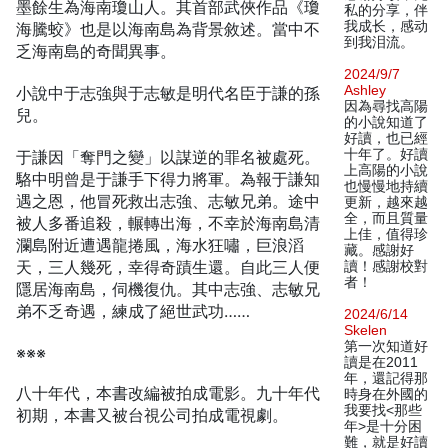
墨餘生為海南瓊山人。其首部武俠作品《瓊
私的分享，伴
我成长，感动
海騰蛟》也是以海南島為背景敘述。當中不
到我泪流。
乏海南島的奇聞異事。
2024/9/7
Ashley
小說中于志強與于志敏是明代名臣于謙的孫
因為尋找高陽
兒。
的小說知道了
好讀，也已經
十年了。好讀
于謙因「奪門之變」以謀逆的罪名被處死。
上高陽的小說
駱中明曾是于謙手下得力將軍。為報于謙知
也慢慢地持續
遇之恩，他冒死救出志強、志敏兄弟。途中
更新，越來越
全，而且質量
被人多番追殺，輾轉出海，不幸於海南島清
上佳，值得珍
瀾島附近遭遇龍捲風，海水狂嘯，巨浪滔
藏。感謝好
天，三人幾死，幸得奇蹟生還。自此三人便
讀！感謝校對
者！
隱居海南島，伺機復仇。其中志強、志敏兄
弟不乏奇遇，練成了絕世武功……
2024/6/14
Skelen
第一次知道好
※※※
讀是在2011
年，還記得那
八十年代，本書改編被拍成電影。九十年代
時身在外國的
我要找<那些
初期，本書又被台視公司拍成電視劇。
年>是十分困
難，就是好讀