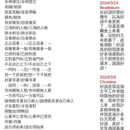
全神灌注/全神貫注
2024/3/14
胡縐/胡謅
Beatlebum
並駕其驅/並駕齊驅
在好讀挖寶好
幾年，以為好
膳魚/鱔魚
讀不會更新
領首微笑/頷首微笑
了，但還是偶
江湖的的人物/江湖的人物
爾會上來看
師太剌去/師太刺去
看，沒想到又
沿看懸在/沿著懸在
有新書了，超
正正寫看：﹁/正正寫著：﹁
級感動！好讀
長鞭裏著一個/長鞭裹著一個
真的陪我渡過
已徑到達/已經到達
好多個通勤的
日子跟愜意的
正對看門外/正對著門外
週末，謝謝好
不在目己之下/不在自己之下
讀！
一愕到：﹁怎/一愕道：﹁怎
想一下於就把/想一下子就把
2024/3/9
好家等著/好像等著
Christine
，說到：﹁你/，說道：﹁你
好讀是我這個
寺內闐無人聲/寺內闃無人聲
文字工作者隨
一方而可以/一方面可以
時隨地的好朋
友，我有空就
賊僧眼見看自己兩人/賊僧眼見著自己兩人
上來，給我許
才笑看對/才笑著對
多精神糧食，
鬧蹩扭/鬧彆扭
伴我度過許多
心裏早己雪亮/心裏早已雪亮
白天黑夜，有
丹樂/丹藥
好讀，真好！
說出埋由來/說出理由來
非常感謝幕後