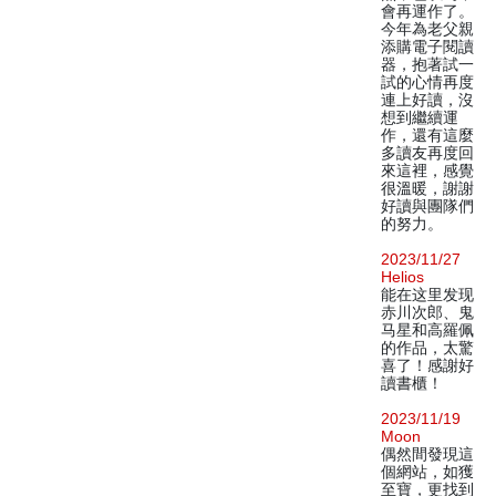
會再運作了。
今年為老父親
添購電子閱讀
器，抱著試一
試的心情再度
連上好讀，沒
想到繼續運
作，還有這麼
多讀友再度回
來這裡，感覺
很溫暖，謝謝
好讀與團隊們
的努力。
2023/11/27
Helios
能在这里发现
赤川次郎、鬼
马星和高羅佩
的作品，太驚
喜了！感謝好
讀書櫃！
2023/11/19
Moon
偶然間發現這
個網站，如獲
至寶，更找到