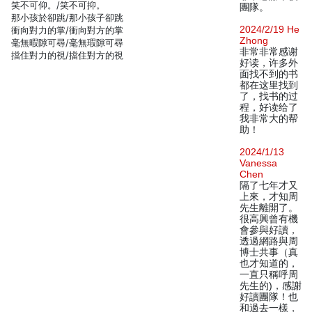
笑不可仰。/笑不可抑。
團隊。
那小孩於卻跳/那小孩子卻跳
2024/2/19 He
衝向對力的掌/衝向對方的掌
Zhong
毫無暇隙可尋/毫無瑕隙可尋
非常非常感谢
擋住對力的視/擋住對方的視
好读，许多外
面找不到的书
都在这里找到
了，找书的过
程，好读给了
我非常大的帮
助！
2024/1/13
Vanessa
Chen
隔了七年才又
上來，才知周
先生離開了。
很高興曾有機
會參與好讀，
透過網路與周
博士共事（真
也才知道的，
一直只稱呼周
先生的)，感謝
好讀團隊！也
和過去一樣，