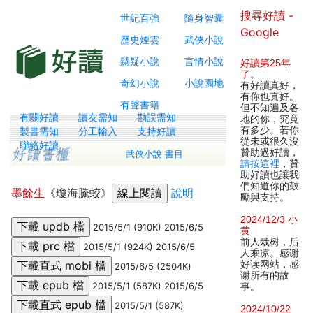
搜尋好讀 -
世紀百強
隨身智囊
Google
歷史煙雲
武俠小說
懸疑小說
言情小說
好讀第25年
了
。
奇幻小說
小說園地
有好讀真好，
有你也真好。
有聲書籍
但不知遍及各
有關好讀
讀友需知
勘誤需知
地的你，究竟
有多少。若你
製書需知
分工輸入
支持好讀
從未或很久沒
聯絡好讀
贊助過好讀，
武俠小說 書目
請按這裡
，贊
助好讀也讓我
們知道你的鼓
墨餘生
《瓊海騰蛟》
說明
勵與支持。
2024/12/3 小
2015/5/1 (910K) 2015/6/5
黄
前人栽树，后
2015/5/1 (924K) 2015/6/5
人乘凉。感谢
好读网站，感
2015/6/5 (2504K)
谢所有的故
2015/5/1 (587K) 2015/6/5
事。
2015/5/1 (587K)
2024/10/22