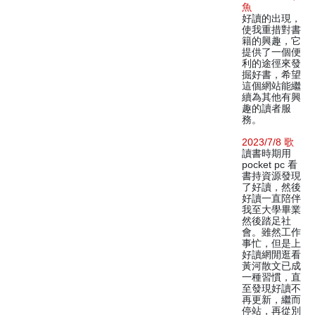
魚
好讀的出現，
使我重措對書
籍的興趣，它
提供了一個便
利的途徑來發
掘好書，希望
這個網站能繼
續為其他有興
趣的讀者服
務。
2023/7/8 歌
讀書時期用
pocket pc 看
書持資源發現
了好讀，然後
好讀一直陪伴
我至大學畢業
然後踏足社
會。雖然工作
事忙，但是上
好讀網閒逛看
黃河散文已成
一種習慣，直
至發現好讀不
再更新，繼而
停站，再從別