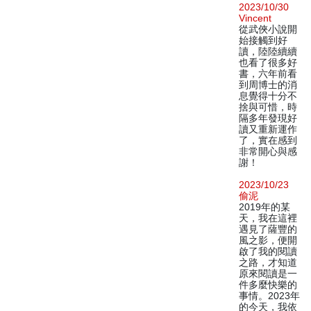
2023/10/30
Vincent
從武俠小說開
始接觸到好
讀，陸陸續續
也看了很多好
書，六年前看
到周博士的消
息覺得十分不
捨與可惜，時
隔多年發現好
讀又重新運作
了，實在感到
非常開心與感
謝！
2023/10/23
偷泥
2019年的某
天，我在這裡
遇見了薩豐的
風之影，便開
啟了我的閱讀
之路，才知道
原來閱讀是一
件多麼快樂的
事情。2023年
的今天，我依