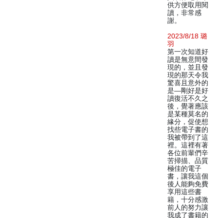
供方便取用閱
讀，非常感
謝。
2023/8/18 璐
羽
第一次知道好
讀是無意間發
現的，並且發
現的那天令我
驚喜且意外的
是—剛好是好
讀復活不久之
後，覺著應該
是某種莫名的
緣分，促使想
找些電子書的
我被帶到了這
裡。這裡有著
各位前輩們辛
苦掃描、品質
極佳的電子
書，讓我這個
後人能夠免費
享用這些書
籍，十分感激
前人的努力讓
我成了書籍的