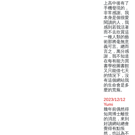
上高中後有了
手機發現的，
非常感謝。我
本身是個很愛
閱讀的人，我
感到若我活著
而不去欣賞這
一種人類的藝
術那將毫無意
義可言。總而
言之，萬分感
謝，我不知道
在每有能力買
書學校圖書館
又只能借七天
的情況下，沒
有這個網站我
的生命會是多
麼的荒蕪。
2023/12/12
Yumi
幾年前偶然得
知周博士離世
的消息，來到
好讀網站總會
覺得有點悵
然，也以為不