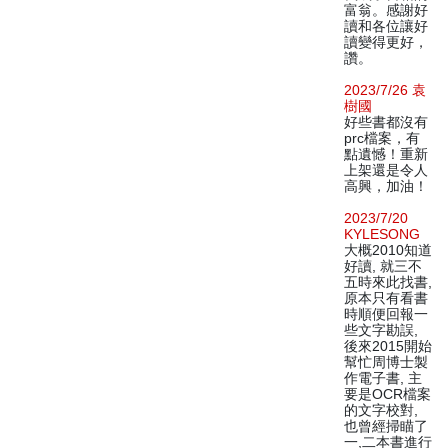
富翁。感謝好
讀和各位讓好
讀變得更好，
讚。
2023/7/26 袁
樹國
好些書都沒有
prc檔案，有
點遺憾！重新
上架還是令人
高興，加油！
2023/7/20
KYLESONG
大概2010知道
好讀, 就三不
五時來此找書,
原本只有看書
時順便回報一
些文字勘誤,
後來2015開始
幫忙周博士製
作電子書, 主
要是OCR檔案
的文字校對,
也曾經掃瞄了
一,二本書進行