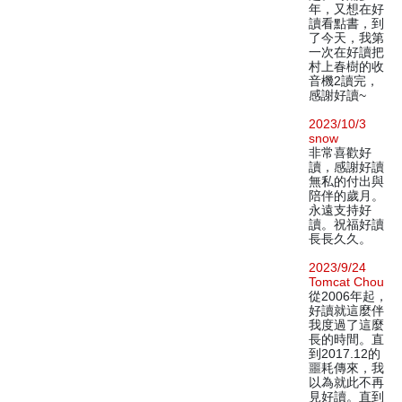
年，又想在好
讀看點書，到
了今天，我第
一次在好讀把
村上春樹的收
音機2讀完，
感謝好讀~
2023/10/3
snow
非常喜歡好
讀，感謝好讀
無私的付出與
陪伴的歲月。
永遠支持好
讀。祝福好讀
長長久久。
2023/9/24
Tomcat Chou
從2006年起，
好讀就這麼伴
我度過了這麼
長的時間。直
到2017.12的
噩耗傳來，我
以為就此不再
見好讀。直到