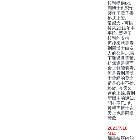
校對提供txt,
周博士也幫忙
製作了電子書
格式上架, 非
常感念~ 可惜
後來2016年中
事忙, 暫停了
校對的支持,
再後來就是看
到周博士由友
人的公告....當
下難過且震驚,
雖然還是偶而
會上好讀看看,
但是看到周博
士曾經的發文
還是心中不捨,
終於, 今天久
違的上線,看到
新版主的通知,
開心不已, 也
希望周博士在
天上也是同樣
歡欣.
2023/7/18
Mac
翻書抽屜內的