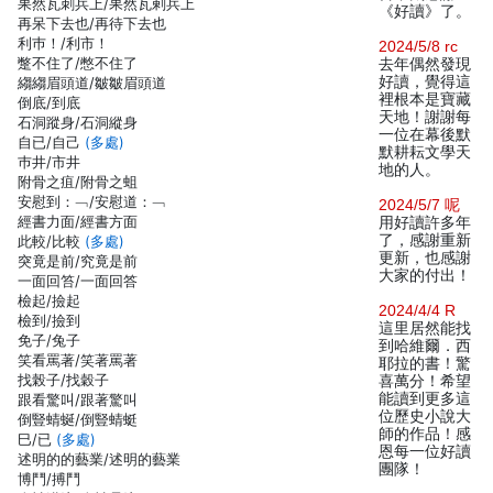
果然瓦刺兵上/果然瓦剌兵上
《好讀》了。
再呆下去也/再待下去也
利巿！/利市！
2024/5/8 rc
蹩不住了/憋不住了
去年偶然發現
好讀，覺得這
縐縐眉頭道/皺皺眉頭道
裡根本是寶藏
倒底/到底
天地！謝謝每
石洞蹤身/石洞縱身
一位在幕後默
自已/自己
(多處)
默耕耘文學天
巿井/市井
地的人。
附骨之疽/附骨之蛆
安慰到：﹁/安慰道：﹁
2024/5/7 呢
經書力面/經書方面
用好讀許多年
了，感謝重新
此較/比較
(多處)
更新，也感謝
突竟是前/究竟是前
大家的付出！
一面回笞/一面回答
檢起/撿起
2024/4/4 R
檢到/撿到
這里居然能找
免子/兔子
到哈維爾．西
笑看罵著/笑著罵著
耶拉的書！驚
找榖子/找穀子
喜萬分！希望
能讀到更多這
跟看驚叫/跟著驚叫
位歷史小說大
倒豎蜻蜒/倒豎蜻蜓
師的作品！感
巳/已
(多處)
恩每一位好讀
述明的的藝業/述明的藝業
團隊！
博鬥/搏鬥