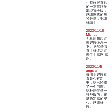
小時候很喜歡
的一本書終於
出現電子版，
感謝團隊的無
私分享，謝謝
好讀！
2023/11/18
Michael
无意间想起过
来好读怀念一
下。竟然是惊
喜！好读活过
来了！感恩 感
谢。
2023/11/5
angsila
每周上好读看
看是否有新
书，这已经成
了一个习惯。
这种陪伴是一
种舒服的，充
满确定感的安
心。感谢好
读。