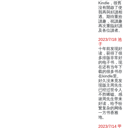
Kindle，很舊
沒有開啟了使
我再與好讀相
遇。期待重拾
讀趣，祝讀趣
再次重臨好讀
及各位讀者。
2023/7/18 池
子
十年前发现好
读，获得了很
多排版非常好
的电子书，现
在还有当年下
载的很多书存
在kindle里。
好久没来竟发
现版主周先生
已经过世令人
不胜唏嘘。感
谢周先生带来
好读，给予纷
繁复杂的网络
一方书香雅
地。
2023/7/14 甲