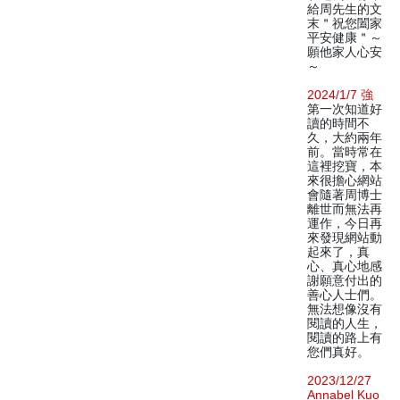
給周先生的文
末＂祝您闔家
平安健康＂～
願他家人心安
～
2024/1/7 強
第一次知道好
讀的時間不
久，大約兩年
前。當時常在
這裡挖寶，本
來很擔心網站
會隨著周博士
離世而無法再
運作，今日再
來發現網站動
起來了，真
心、真心地感
謝願意付出的
善心人士們。
無法想像沒有
閱讀的人生，
閱讀的路上有
您們真好。
2023/12/27
Annabel Kuo