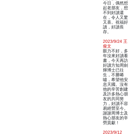
今日，偶然想
起老朋友，想
不到好讀還
在，令人又驚
又喜。祝福好
讀，好讀長
存。
2023/9/24 王
俊文
眼力不好，多
年沒來好讀看
書，今天再訪
好讀方知周劍
輝博士已往
生，不勝唏
噓，希望他安
息天國。沒有
他的辛苦創建
及許多熱心朋
友的共同努
力，好讀不容
易經營至今。
謝謝周博士及
熱心朋友的辛
勞貢獻！
2023/9/12