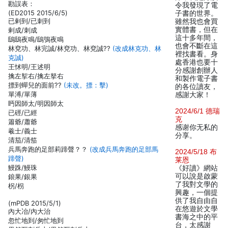
勘誤表：
令我發現了電
(ED2015 2015/6/5)
子書的世界。
已剌到/已刺到
雖然我也會買
實體書，但在
剌成/刺成
這十多年間，
鴟鴟夜鳴/鴟鴞夜鳴
也會不斷在這
林兗功、林完誠/林兗功、林兗誠??
(改成林克功、林
裡找書看。身
克誠)
處香港也要十
王怵明/王述明
分感謝創辦人
擒左挐右/擒左拏右
和製作電子書
摽到蟬兒的面前??
(未改。摽：擊)
的各位讀友，
單溥/單薄
感謝大家！
眄因師太/明因師太
2024/6/1 德瑞
已硜/已經
克
簫爺/蕭爺
感谢你无私的
羲士/義士
分享。
清茄/清笳
兵馬奔跑的足部莉蹄聲？？
(改成兵馬奔跑的足部馬
2024/5/18 布
蹄聲)
莱恩
鰻跦/鰻珠
《好讀》網站
可以說是啟蒙
鋃果/銀果
了我對文學的
柺/枴
興趣，一個提
供了我自由自
(mPDB 2015/5/1)
在悠遊於文學
內大冶/內大治
書海之中的平
忽忙地到/匆忙地到
台，太感謝