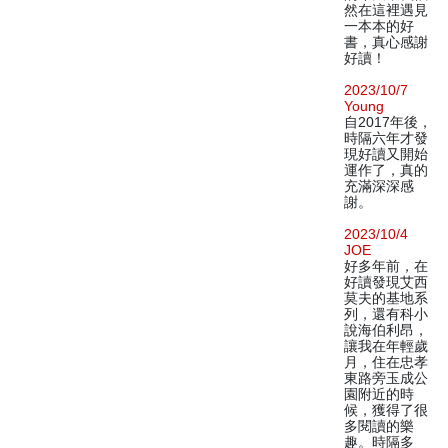
然在這裡遇見
一本本的好
書，真心感謝
好讀！
2023/10/7
Young
自2017年後，
時隔六年才發
現好讀又開始
運作了，真的
充滿深深感
謝。
2023/10/4
JOE
好多年前，在
好讀發現艾西
莫夫的基地系
列，還有科小
說海伯利昂，
讓我在年輕歲
月，住在忠孝
東路旁玉成公
園附近的時
候，獲得了很
多閱讀的樂
趣。時隔多