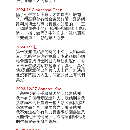
给了我非常大的帮助！
2024/1/13 Vanessa Chen
隔了七年才又上來，才知周先生離開
了。很高興曾有機會參與好讀，透過網
路與周博士共事（真也才知道的，一直
只稱呼周先生的)，感謝好讀團隊！也和
過去一樣，給周先生的文末＂祝您闔家
平安健康＂～願他家人心安～
2024/1/7 強
第一次知道好讀的時間不久，大約兩年
前。當時常在這裡挖寶，本來很擔心網
站會隨著周博士離世而無法再運作，今
日再來發現網站動起來了，真心、真心
地感謝願意付出的善心人士們。無法想
像沒有閱讀的人生，閱讀的路上有您們
真好。
2023/12/27 Annabel Kuo
上高中後有了手機發現的，非常感謝。
我本身是個很愛閱讀的人，我感到若我
活著而不去欣賞這一種人類的藝術那將
毫無意義可言。總而言之，萬分感謝，
我不知道在每有能力買書學校圖書館又
只能借七天的情況下，沒有這個網站我
的生命會是多麼的荒蕪。