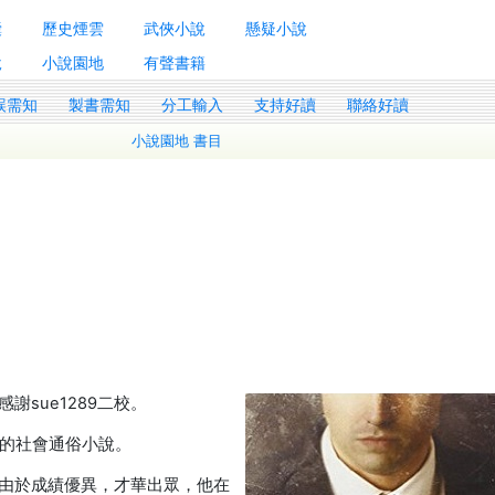
囊
歷史煙雲
武俠小說
懸疑小說
說
小說園地
有聲書籍
誤需知
製書需知
分工輸入
支持好讀
聯絡好讀
小說園地 書目
sue1289二校。
主題的社會通俗小說。
由於成績優異，才華出眾，他在