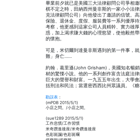
畢業前夕就已是美國三大法律顧問公司爭相邀
棋不定之時，田納西州曼非斯的一家小小法律
克法律顧問公司）向他發出了邀請的信號。高
保險、退休金、度假、服裝費等一系列優厚待
考察，他更感到這家公司人員精幹、實力雄厚
惑，加上渴求賺大錢的心理慾望，使他毅然帶
的懷抱。
可是，米切爾到達曼非斯遇到的第一件事，就
難」身亡……
約翰．葛里遜(John Grisham)，美國知
材的驚慄小說。他的一系列創作富含法庭法律
巨大的聲譽和財富。一九五五年出生，大學會
括刑法和民法；當選密西西比州眾議員。《糖
勘誤表
：
(mPDB 2015/5/1)
小店之問。/小店之間。
(sue1289 2015/5/1)
工作息慣/工作習慣
米奇躦進後座/米奇鑽進後座
色彩斑讕/色彩斑斕