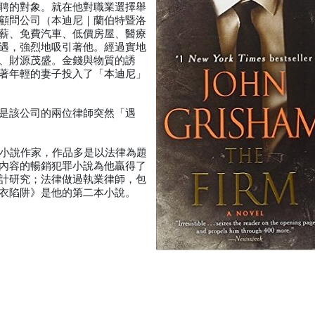
聘的對象。就在他對職業選擇舉
顧問公司（本迪尼｜蘭伯特暨洛
薪、免費汽車、低價房屋、醫療
遇，強烈地吸引著他。經過實地
、財源茂盛。金錢與物質的誘
著年輕的妻子投入了「本迪尼」
是該公司的兩位律師突然「遇
名暢銷小說作家，作品多是以法律為題
內容的暢銷犯罪小說為他贏得了
計研究；法律做過執業律師，包
衣陷阱》是他的第二本小說。