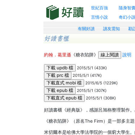
世紀百強
隨身智
言情小說
奇幻小
有關好讀
讀友需知
勘
約翰．葛里遜
《糖衣陷阱》
說明
2015/5/1 (433K)
2015/5/1 (417K)
2015/6/5 (1229K)
2015/5/1 (307K)
2015/5/1 (308K)
好讀書櫃《經典版》，感謝呂旭栴整理製作。感謝
《糖衣陷阱》（原名The Firm）是一部多
米切爾本是哈佛大學法學院的一個窮大學生。