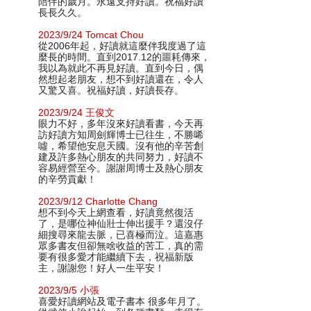
陪伴的歲月。永遠支持好讀。祝福好讀
長長久久。
2023/9/24 Tomcat Chou
從2006年起，好讀就這麼伴我度過了這
麼長的時間。直到2017.12的噩耗傳來，
我以為就此不再見好讀。直到今日，偶
然想起老朋友，想不到好讀還在，令人
又驚又喜。祝福好讀，好讀長存。
2023/9/24 王俊文
眼力不好，多年沒來好讀看書，今天再
訪好讀方知周劍輝博士已往生，不勝唏
噓，希望他安息天國。沒有他的辛苦創
建及許多熱心朋友的共同努力，好讀不
容易經營至今。謝謝周博士及熱心朋友
的辛勞貢獻！
2023/9/12 Charlotte Chang
想不到今天上網查看，好讀竟然復活
了，是哪位神仙壯士伸出援手？還沒仔
細搜尋來龍去脈，已喜極而泣。這嘉惠
眾多書友但卻無啥收益的苦工，真的需
要有很多愛才能繼續下去，祝福新版
主，謝謝您！好人一生平安！
2023/9/5 小張
喜愛好讀網站及電子書本 很多年月了。