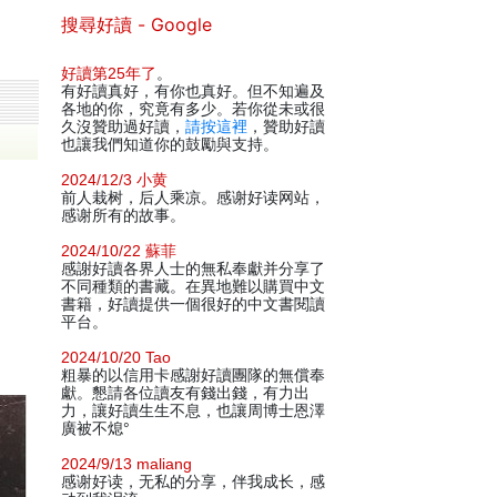
搜尋好讀 - Google
好讀第25年了
。
有好讀真好，有你也真好。但不知遍及
各地的你，究竟有多少。若你從未或很
久沒贊助過好讀，
請按這裡
，贊助好讀
也讓我們知道你的鼓勵與支持。
2024/12/3 小黄
前人栽树，后人乘凉。感谢好读网站，
感谢所有的故事。
2024/10/22 蘇菲
感謝好讀各界人士的無私奉獻并分享了
不同種類的書藏。在異地難以購買中文
書籍，好讀提供一個很好的中文書閱讀
平台。
2024/10/20 Tao
粗暴的以信用卡感謝好讀團隊的無償奉
獻。懇請各位讀友有錢出錢，有力出
力，讓好讀生生不息，也讓周博士恩澤
廣被不熄°
2024/9/13 maliang
感谢好读，无私的分享，伴我成长，感