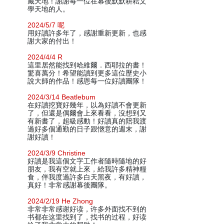
藏天地！謝謝每一位在幕後默默耕耘文
學天地的人。
2024/5/7 呢
用好讀許多年了，感謝重新更新，也感
謝大家的付出！
2024/4/4 R
這里居然能找到哈維爾．西耶拉的書！
驚喜萬分！希望能讀到更多這位歷史小
說大師的作品！感恩每一位好讀團隊！
2024/3/14 Beatlebum
在好讀挖寶好幾年，以為好讀不會更新
了，但還是偶爾會上來看看，沒想到又
有新書了，超級感動！好讀真的陪我渡
過好多個通勤的日子跟愜意的週末，謝
謝好讀！
2024/3/9 Christine
好讀是我這個文字工作者隨時隨地的好
朋友，我有空就上來，給我許多精神糧
食，伴我度過許多白天黑夜，有好讀，
真好！非常感謝幕後團隊。
2024/2/19 He Zhong
非常非常感谢好读，许多外面找不到的
书都在这里找到了，找书的过程，好读