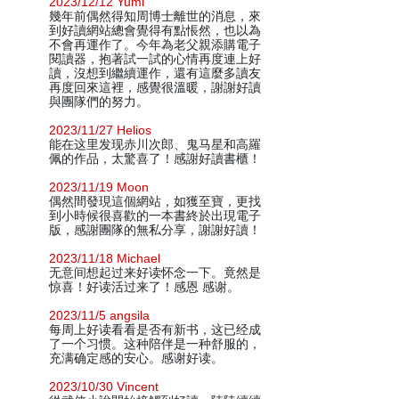
2023/12/12 Yumi
幾年前偶然得知周博士離世的消息，來
到好讀網站總會覺得有點悵然，也以為
不會再運作了。今年為老父親添購電子
閱讀器，抱著試一試的心情再度連上好
讀，沒想到繼續運作，還有這麼多讀友
再度回來這裡，感覺很溫暖，謝謝好讀
與團隊們的努力。
2023/11/27 Helios
能在这里发现赤川次郎、鬼马星和高羅
佩的作品，太驚喜了！感謝好讀書櫃！
2023/11/19 Moon
偶然間發現這個網站，如獲至寶，更找
到小時候很喜歡的一本書終於出現電子
版，感謝團隊的無私分享，謝謝好讀！
2023/11/18 Michael
无意间想起过来好读怀念一下。竟然是
惊喜！好读活过来了！感恩 感谢。
2023/11/5 angsila
每周上好读看看是否有新书，这已经成
了一个习惯。这种陪伴是一种舒服的，
充满确定感的安心。感谢好读。
2023/10/30 Vincent