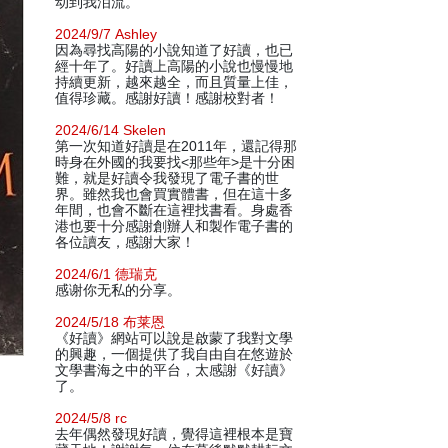
动到我泪流。
2024/9/7 Ashley
因為尋找高陽的小說知道了好讀，也已
經十年了。好讀上高陽的小說也慢慢地
持續更新，越來越全，而且質量上佳，
值得珍藏。感謝好讀！感謝校對者！
2024/6/14 Skelen
第一次知道好讀是在2011年，還記得那
時身在外國的我要找<那些年>是十分困
難，就是好讀令我發現了電子書的世
界。雖然我也會買實體書，但在這十多
年間，也會不斷在這裡找書看。身處香
港也要十分感謝創辦人和製作電子書的
各位讀友，感謝大家！
2024/6/1 德瑞克
感谢你无私的分享。
2024/5/18 布莱恩
《好讀》網站可以說是啟蒙了我對文學
的興趣，一個提供了我自由自在悠遊於
文學書海之中的平台，太感謝《好讀》
了。
2024/5/8 rc
去年偶然發現好讀，覺得這裡根本是寶