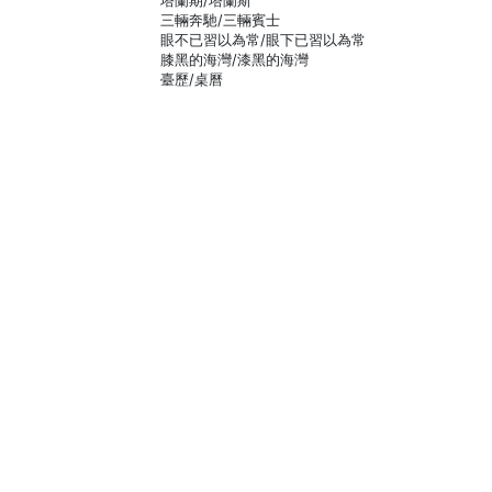
塔蘭期/塔蘭斯
三輛奔馳/三輛賓士
眼不已習以為常/眼下已習以為常
膝黑的海灣/漆黑的海灣
臺歷/桌曆