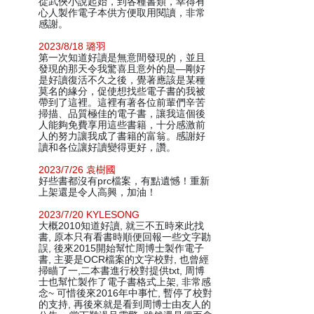
從武俠小說起始，到各種書類，幸得有
心人製作電子本供方便取用閱讀，非常
感謝。
2023/8/18 璐羽
第一次知道好讀是無意間發現的，並且
發現的那天令我驚喜且意外的是—剛好
是好讀復活不久之後，覺著應該是某種
莫名的緣分，促使想找些電子書的我被
帶到了這裡。這裡有著各位前輩們辛苦
掃描、品質極佳的電子書，讓我這個後
人能夠免費享用這些書籍，十分感激前
人的努力讓我成了書籍的富翁。感謝好
讀和各位讓好讀變得更好，讚。
2023/7/26 袁樹國
好些書都沒有prc檔案，有點遺憾！重新
上架還是令人高興，加油！
2023/7/20 KYLESONG
大概2010知道好讀, 就三不五時來此找
書, 原本只有看書時順便回報一些文字勘
誤, 後來2015開始幫忙周博士製作電子
書, 主要是OCR檔案的文字校對, 也曾經
掃瞄了一,二本書進行校對提供txt, 周博
士也幫忙製作了電子書格式上架, 非常感
念~ 可惜後來2016年中事忙, 暫停了校對
的支持, 再後來就是看到周博士由友人的