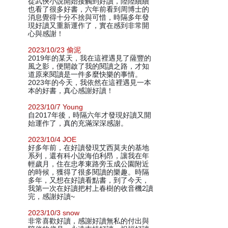
從武俠小說開始接觸到好讀，陸陸續續
也看了很多好書，六年前看到周博士的
消息覺得十分不捨與可惜，時隔多年發
現好讀又重新運作了，實在感到非常開
心與感謝！
2023/10/23 偷泥
2019年的某天，我在這裡遇見了薩豐的
風之影，便開啟了我的閱讀之路，才知
道原來閱讀是一件多麼快樂的事情。
2023年的今天，我依然在這裡遇見一本
本的好書，真心感謝好讀！
2023/10/7 Young
自2017年後，時隔六年才發現好讀又開
始運作了，真的充滿深深感謝。
2023/10/4 JOE
好多年前，在好讀發現艾西莫夫的基地
系列，還有科小說海伯利昂，讓我在年
輕歲月，住在忠孝東路旁玉成公園附近
的時候，獲得了很多閱讀的樂趣。時隔
多年，又想在好讀看點書，到了今天，
我第一次在好讀把村上春樹的收音機2讀
完，感謝好讀~
2023/10/3 snow
非常喜歡好讀，感謝好讀無私的付出與