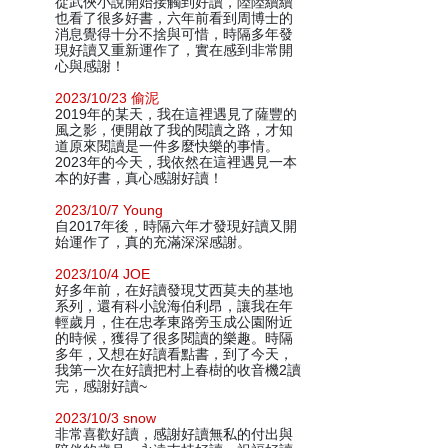
從武俠小說開始接觸到好讀，陸陸續續
也看了很多好書，六年前看到周博士的
消息覺得十分不捨與可惜，時隔多年發
現好讀又重新運作了，實在感到非常開
心與感謝！
2023/10/23 偷泥
2019年的某天，我在這裡遇見了薩豐的
風之影，便開啟了我的閱讀之路，才知
道原來閱讀是一件多麼快樂的事情。
2023年的今天，我依然在這裡遇見一本
本的好書，真心感謝好讀！
2023/10/7 Young
自2017年後，時隔六年才發現好讀又開
始運作了，真的充滿深深感謝。
2023/10/4 JOE
好多年前，在好讀發現艾西莫夫的基地
系列，還有科小說海伯利昂，讓我在年
輕歲月，住在忠孝東路旁玉成公園附近
的時候，獲得了很多閱讀的樂趣。時隔
多年，又想在好讀看點書，到了今天，
我第一次在好讀把村上春樹的收音機2讀
完，感謝好讀~
2023/10/3 snow
非常喜歡好讀，感謝好讀無私的付出與