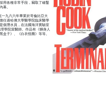
採用各種非常手段，竊取了確鑿
內幕。
。科克一九六六年畢業於哥倫比亞大
擔任過哈佛大學醫學院臨床醫學
是個潛水員，在法國海洋實驗室
地理學院當醫師。作品有《獅身人
黑盒子》、《白衣怪圈》等等。