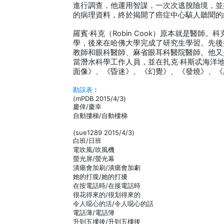
進行調查，他運用智謀，一次次逃脫險境，並
的病理資料，終於揭開了癌症中心駭人聽聞的
羅賓‧科克（Robin Cook）原本就是醫師
學，後來在哈佛大學完成了研究生學習。先後
教師和眼科醫師、麻省眼耳科醫院醫師。他又
當潛水科學工作人員，並在扎克‧科斯忒海洋
面像》、《昏迷》、《幻覺》、《發燒》、《
勘誤表
：
(mPDB 2015/4/3)
慶倖/慶幸
自動摟梯/自動樓梯
(sue1289 2015/4/3)
白班/日班
電吹風/吹風機
螢光屏/螢光幕
潰瘍會加刷/潰瘍會加劇
她的打攏/她的打擾
在按電話時/在接電話時
很花得來的/很划得來的
令人噁心的活/令人噁心的話
電話薄/電話簿
升到五摟後/升到五樓後