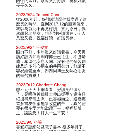
陪伴的歲月。永遠支持好讀。祝福好讀
長長久久。
2023/9/24 Tomcat Chou
從2006年起，好讀就這麼伴我度過了這
麼長的時間。直到2017.12的噩耗傳來，
我以為就此不再見好讀。直到今日，偶
然想起老朋友，想不到好讀還在，令人
又驚又喜。祝福好讀，好讀長存。
2023/9/24 王俊文
眼力不好，多年沒來好讀看書，今天再
訪好讀方知周劍輝博士已往生，不勝唏
噓，希望他安息天國。沒有他的辛苦創
建及許多熱心朋友的共同努力，好讀不
容易經營至今。謝謝周博士及熱心朋友
的辛勞貢獻！
2023/9/12 Charlotte Chang
想不到今天上網查看，好讀竟然復活
了，是哪位神仙壯士伸出援手？還沒仔
細搜尋來龍去脈，已喜極而泣。這嘉惠
眾多書友但卻無啥收益的苦工，真的需
要有很多愛才能繼續下去，祝福新版
主，謝謝您！好人一生平安！
2023/9/5 小張
喜愛好讀網站及電子書本 很多年月了。