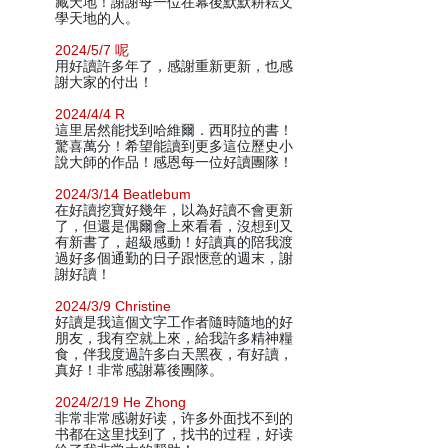
藏天地！謝謝每一位在幕後默默耕耘文
學天地的人。
2024/5/7 呢
用好讀許多年了，感謝重新更新，也感
謝大家的付出！
2024/4/4 R
這里居然能找到哈維爾．西耶拉的書！
驚喜萬分！希望能讀到更多這位歷史小
說大師的作品！感恩每一位好讀團隊！
2024/3/14 Beatlebum
在好讀挖寶好幾年，以為好讀不會更新
了，但還是偶爾會上來看看，沒想到又
有新書了，超級感動！好讀真的陪我渡
過好多個通勤的日子跟愜意的週末，謝
謝好讀！
2024/3/9 Christine
好讀是我這個文字工作者隨時隨地的好
朋友，我有空就上來，給我許多精神糧
食，伴我度過許多白天黑夜，有好讀，
真好！非常感謝幕後團隊。
2024/2/19 He Zhong
非常非常感谢好读，许多外面找不到的
书都在这里找到了，找书的过程，好读