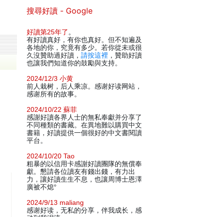
搜尋好讀 - Google
好讀第25年了
。
有好讀真好，有你也真好。但不知遍及
各地的你，究竟有多少。若你從未或很
久沒贊助過好讀，
請按這裡
，贊助好讀
也讓我們知道你的鼓勵與支持。
2024/12/3 小黄
前人栽树，后人乘凉。感谢好读网站，
感谢所有的故事。
2024/10/22 蘇菲
感謝好讀各界人士的無私奉獻并分享了
不同種類的書藏。在異地難以購買中文
書籍，好讀提供一個很好的中文書閱讀
平台。
2024/10/20 Tao
粗暴的以信用卡感謝好讀團隊的無償奉
獻。懇請各位讀友有錢出錢，有力出
力，讓好讀生生不息，也讓周博士恩澤
廣被不熄°
2024/9/13 maliang
感谢好读，无私的分享，伴我成长，感