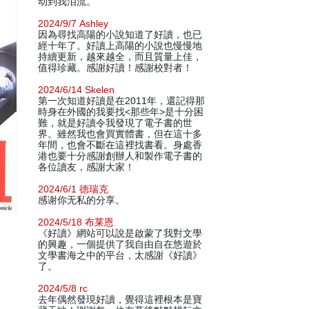
动到我泪流。
2024/9/7 Ashley
因為尋找高陽的小說知道了好讀，也已
經十年了。好讀上高陽的小說也慢慢地
持續更新，越來越全，而且質量上佳，
值得珍藏。感謝好讀！感謝校對者！
2024/6/14 Skelen
第一次知道好讀是在2011年，還記得那
時身在外國的我要找<那些年>是十分困
難，就是好讀令我發現了電子書的世
界。雖然我也會買實體書，但在這十多
年間，也會不斷在這裡找書看。身處香
港也要十分感謝創辦人和製作電子書的
各位讀友，感謝大家！
2024/6/1 德瑞克
感谢你无私的分享。
2024/5/18 布莱恩
《好讀》網站可以說是啟蒙了我對文學
的興趣，一個提供了我自由自在悠遊於
文學書海之中的平台，太感謝《好讀》
了。
2024/5/8 rc
去年偶然發現好讀，覺得這裡根本是寶