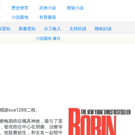
囊
歷史煙雲
武俠小說
懸疑小說
說
小說園地
有聲書籍
誤需知
製書需知
分工輸入
支持好讀
聯絡好讀
小說園地 書目
sue1289二校。
療晚期癌症獨具神效，吸引了眾
，發現癌症中心在用藥、治療等
。他疑竇頓生，和女友一起暗中