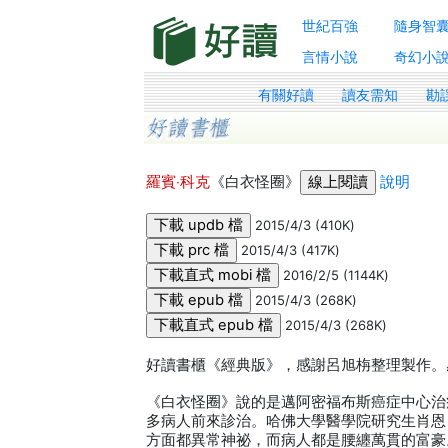
世紀百強
隨身智
言情小說
奇幻小
有關好讀
讀友需知
勘
羅賓‧科克
《白衣怪圈》
說明
2015/4/3 (410K)
2015/4/3 (417K)
2016/2/5 (1144K)
2015/4/3 (268K)
2015/4/3 (268K)
好讀書櫃《經典版》，感謝呂旭栴整理製作。感謝
《白衣怪圈》說的是邁阿密福布斯癌症中心治
多病人前來診治。哈佛大學醫學院研究生肖恩
方面都異常神祕，而病人都是腰纏萬貫的富豪