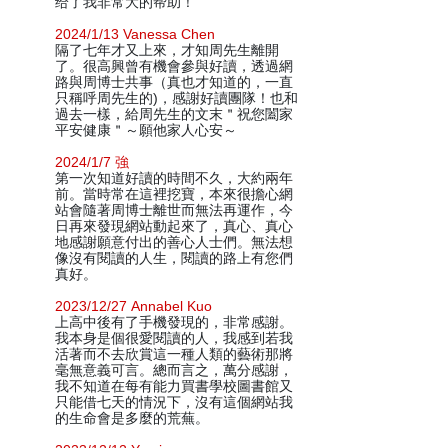
给了我非常大的帮助！
2024/1/13 Vanessa Chen
隔了七年才又上來，才知周先生離開
了。很高興曾有機會參與好讀，透過網
路與周博士共事（真也才知道的，一直
只稱呼周先生的)，感謝好讀團隊！也和
過去一樣，給周先生的文末＂祝您闔家
平安健康＂～願他家人心安～
2024/1/7 強
第一次知道好讀的時間不久，大約兩年
前。當時常在這裡挖寶，本來很擔心網
站會隨著周博士離世而無法再運作，今
日再來發現網站動起來了，真心、真心
地感謝願意付出的善心人士們。無法想
像沒有閱讀的人生，閱讀的路上有您們
真好。
2023/12/27 Annabel Kuo
上高中後有了手機發現的，非常感謝。
我本身是個很愛閱讀的人，我感到若我
活著而不去欣賞這一種人類的藝術那將
毫無意義可言。總而言之，萬分感謝，
我不知道在每有能力買書學校圖書館又
只能借七天的情況下，沒有這個網站我
的生命會是多麼的荒蕪。