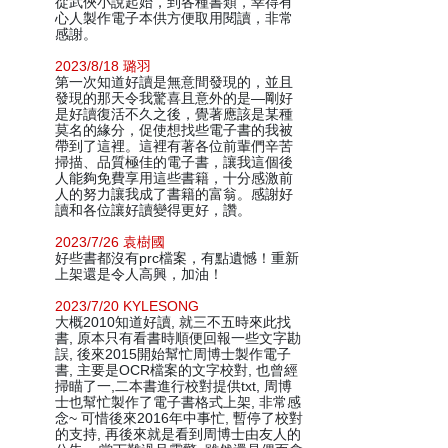
從武俠小說起始，到各種書類，幸得有
心人製作電子本供方便取用閱讀，非常
感謝。
2023/8/18 璐羽
第一次知道好讀是無意間發現的，並且
發現的那天令我驚喜且意外的是—剛好
是好讀復活不久之後，覺著應該是某種
莫名的緣分，促使想找些電子書的我被
帶到了這裡。這裡有著各位前輩們辛苦
掃描、品質極佳的電子書，讓我這個後
人能夠免費享用這些書籍，十分感激前
人的努力讓我成了書籍的富翁。感謝好
讀和各位讓好讀變得更好，讚。
2023/7/26 袁樹國
好些書都沒有prc檔案，有點遺憾！重新
上架還是令人高興，加油！
2023/7/20 KYLESONG
大概2010知道好讀, 就三不五時來此找
書, 原本只有看書時順便回報一些文字勘
誤, 後來2015開始幫忙周博士製作電子
書, 主要是OCR檔案的文字校對, 也曾經
掃瞄了一,二本書進行校對提供txt, 周博
士也幫忙製作了電子書格式上架, 非常感
念~ 可惜後來2016年中事忙, 暫停了校對
的支持, 再後來就是看到周博士由友人的