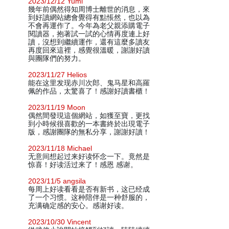
2023/12/12 Yumi
幾年前偶然得知周博士離世的消息，來
到好讀網站總會覺得有點悵然，也以為
不會再運作了。今年為老父親添購電子
閱讀器，抱著試一試的心情再度連上好
讀，沒想到繼續運作，還有這麼多讀友
再度回來這裡，感覺很溫暖，謝謝好讀
與團隊們的努力。
2023/11/27 Helios
能在这里发现赤川次郎、鬼马星和高羅
佩的作品，太驚喜了！感謝好讀書櫃！
2023/11/19 Moon
偶然間發現這個網站，如獲至寶，更找
到小時候很喜歡的一本書終於出現電子
版，感謝團隊的無私分享，謝謝好讀！
2023/11/18 Michael
无意间想起过来好读怀念一下。竟然是
惊喜！好读活过来了！感恩 感谢。
2023/11/5 angsila
每周上好读看看是否有新书，这已经成
了一个习惯。这种陪伴是一种舒服的，
充满确定感的安心。感谢好读。
2023/10/30 Vincent