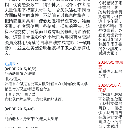
令我發現了電
扣，使得懸疑叢生，情節悚人。此外，作者還
子書的世界。
大量使用平行蒙太奇手法，交叉敘述在不同地
雖然我也會買
方同時發生的事件，不給讀者以喘息的機會，
實體書，但在
把情節推向高潮，使敘述過程舒緩有致、雜而
這十多年間，
也會不斷在這
不亂。作者還使用一些倒敘、插敘的手法，這
裡找書看。身
樣不僅交待了背景而且還有助於推動情節的發
處香港也要十
展。這部非常電影化的小說已被美國著名電影
分感謝創辦人
演員克林‧伊斯威特自導自演拍成電影《一觸即
和製作電子書
發》，並且在美國公映後獲得了傲人的票房收
的各位讀友，
入。
感謝大家！
2024/6/1 德瑞
勘誤表
：
克
(mPDB 2015/10/2)
感谢你无私的
他的錶情/他的表情
分享。
用人/佣人
計程車在傑克的公寓大樓/計程車在凱特的公寓大樓
2024/5/18 布
都是付的現金/都是現金付的
莱恩
｜目了然/一目了然
《好讀》網站
可以說是啟蒙
喜歡我們的店堂。/喜歡我們的店面。
了我對文學的
興趣，一個提
(mPDB 2015/4/6)
供了我自由自
﹒/．
在悠遊於文學
門的老太大身穿/門的老太太身穿
書海之中的平
台，太感謝