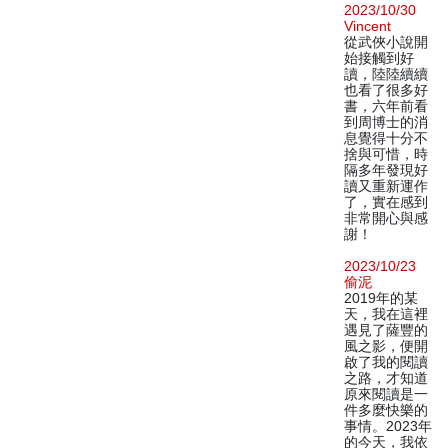
2023/10/30
Vincent
從武俠小說開
始接觸到好
讀，陸陸續續
也看了很多好
書，六年前看
到周博士的消
息覺得十分不
捨與可惜，時
隔多年發現好
讀又重新運作
了，實在感到
非常開心與感
謝！
2023/10/23
偷泥
2019年的某
天，我在這裡
遇見了薩豐的
風之影，便開
啟了我的閱讀
之路，才知道
原來閱讀是一
件多麼快樂的
事情。2023年
的今天，我依