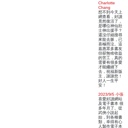
Charlotte
Chang
想不到今天上
網查看，好讀
竟然復活了，
是哪位神仙壯
士伸出援手？
還沒仔細搜尋
來龍去脈，已
喜極而泣。這
嘉惠眾多書友
但卻無啥收益
的苦工，真的
需要有很多愛
才能繼續下
去，祝福新版
主，謝謝您！
好人一生平
安！
2023/9/5 小張
喜愛好讀網站
及電子書本 很
多年月了。從
武俠小說起
始，到各種書
類，幸得有心
人製作電子本