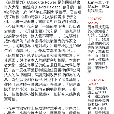
《絕對權力》(Absolute Power)是美國暢銷書
私的分享，伴
我成长，感动
作家大衛．鮑達奇(David Baldacci)創作的一部
到我泪流。
暢銷小說，於1996年在美國出版發行。它曾連
續17週被《紐約時報》列入暢鞘書排行榜之
2024/9/7
列。此書一經面世，書評界對它就好評如潮。
Ashley
《今日美國》說它是「一部節奏明快、起伏跌
因為尋找高陽
宕的書」。《丹佛郵報》說它是「一部充滿懸
的小說知道了
好讀，也已經
念的驚悚小說，讓人愛不釋手」，《先驅報》
十年了。好讀
把作者評為「當今虛構小說最優秀的作家之
上高陽的小說
一」，同時認為《絕對權力》這部小說是1996
也慢慢地持續
年的「必讀小說」。作為首部出版的小說，
更新，越來越
《絕對權力》就受到評論界和讀者的歡迎，究
全，而且質量
上佳，值得珍
其原因，與作者本人的經歷密切相關。本書作
藏。感謝好
者大衛．鮑達奇畢業於維吉尼亞州立大學法學
讀！感謝校對
院，曾一度在華盛頓特區擔任庭審律師和公司
者！
法人的法律顧問，深諳美國政界和律師界的內
幕，為他以後創作這部小說打下了深厚基礎，
2024/6/14
Skelen
難怪《紐約時報圖書評論》評論說：「鮑達奇
第一次知道好
賦予他的小說一個知情者的獨到見解。」所
讀是在2011
以，儘管整部小說純屬虛構，但卻令人感到真
年，還記得那
實可信。
時身在外國的
我要找<那些
小說在情節安排上採取逐推式手法，大懸念套
年>是十分困
難，就是好讀
小懸念，小懸念推大懸念，層層疊加，環環相