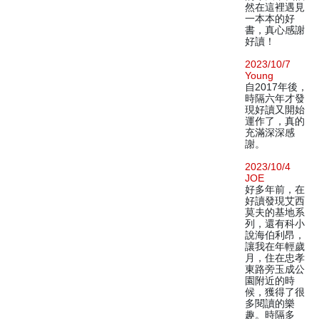
然在這裡遇見
一本本的好
書，真心感謝
好讀！
2023/10/7
Young
自2017年後，
時隔六年才發
現好讀又開始
運作了，真的
充滿深深感
謝。
2023/10/4
JOE
好多年前，在
好讀發現艾西
莫夫的基地系
列，還有科小
說海伯利昂，
讓我在年輕歲
月，住在忠孝
東路旁玉成公
園附近的時
候，獲得了很
多閱讀的樂
趣。時隔多