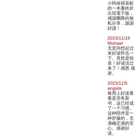
小時候很喜歡
的一本書終於
出現電子版，
感謝團隊的無
私分享，謝謝
好讀！
2023/11/18
Michael
无意间想起过
来好读怀念一
下。竟然是惊
喜！好读活过
来了！感恩 感
谢。
2023/11/5
angsila
每周上好读看
看是否有新
书，这已经成
了一个习惯。
这种陪伴是一
种舒服的，充
满确定感的安
心。感谢好
读。