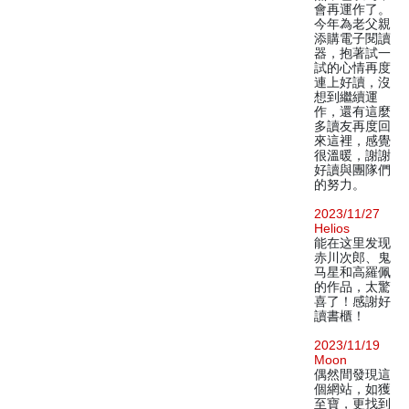
會再運作了。
今年為老父親
添購電子閱讀
器，抱著試一
試的心情再度
連上好讀，沒
想到繼續運
作，還有這麼
多讀友再度回
來這裡，感覺
很溫暖，謝謝
好讀與團隊們
的努力。
2023/11/27
Helios
能在这里发现
赤川次郎、鬼
马星和高羅佩
的作品，太驚
喜了！感謝好
讀書櫃！
2023/11/19
Moon
偶然間發現這
個網站，如獲
至寶，更找到