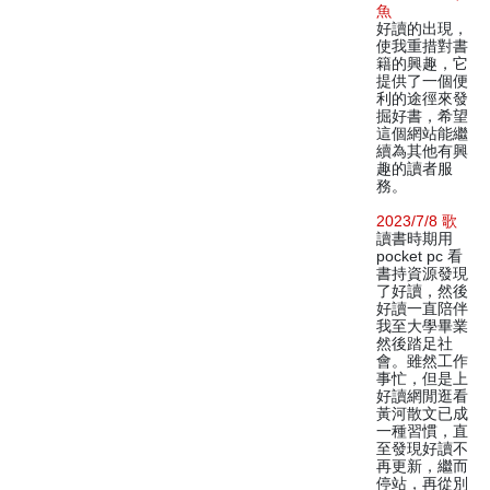
魚
好讀的出現，
使我重措對書
籍的興趣，它
提供了一個便
利的途徑來發
掘好書，希望
這個網站能繼
續為其他有興
趣的讀者服
務。
2023/7/8 歌
讀書時期用
pocket pc 看
書持資源發現
了好讀，然後
好讀一直陪伴
我至大學畢業
然後踏足社
會。雖然工作
事忙，但是上
好讀網閒逛看
黃河散文已成
一種習慣，直
至發現好讀不
再更新，繼而
停站，再從別