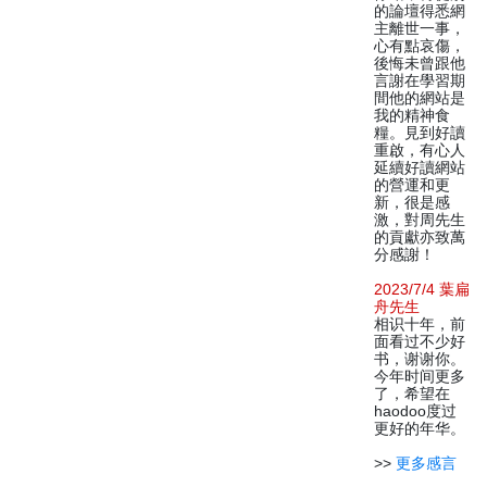
的論壇得悉網
主離世一事，
心有點哀傷，
後悔未曾跟他
言謝在學習期
間他的網站是
我的精神食
糧。見到好讀
重啟，有心人
延續好讀網站
的營運和更
新，很是感
激，對周先生
的貢獻亦致萬
分感謝！
2023/7/4 葉扁
舟先生
相识十年，前
面看过不少好
书，谢谢你。
今年时间更多
了，希望在
haodoo度过
更好的年华。
>>
更多感言