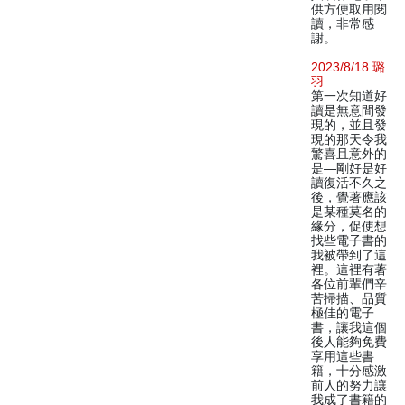
供方便取用閱
讀，非常感
謝。
2023/8/18 璐
羽
第一次知道好
讀是無意間發
現的，並且發
現的那天令我
驚喜且意外的
是—剛好是好
讀復活不久之
後，覺著應該
是某種莫名的
緣分，促使想
找些電子書的
我被帶到了這
裡。這裡有著
各位前輩們辛
苦掃描、品質
極佳的電子
書，讓我這個
後人能夠免費
享用這些書
籍，十分感激
前人的努力讓
我成了書籍的