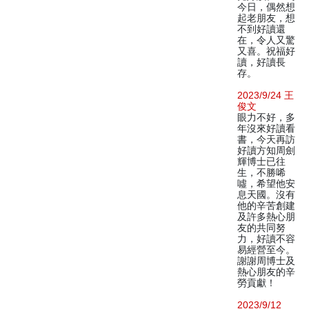
今日，偶然想
起老朋友，想
不到好讀還
在，令人又驚
又喜。祝福好
讀，好讀長
存。
2023/9/24 王
俊文
眼力不好，多
年沒來好讀看
書，今天再訪
好讀方知周劍
輝博士已往
生，不勝唏
噓，希望他安
息天國。沒有
他的辛苦創建
及許多熱心朋
友的共同努
力，好讀不容
易經營至今。
謝謝周博士及
熱心朋友的辛
勞貢獻！
2023/9/12