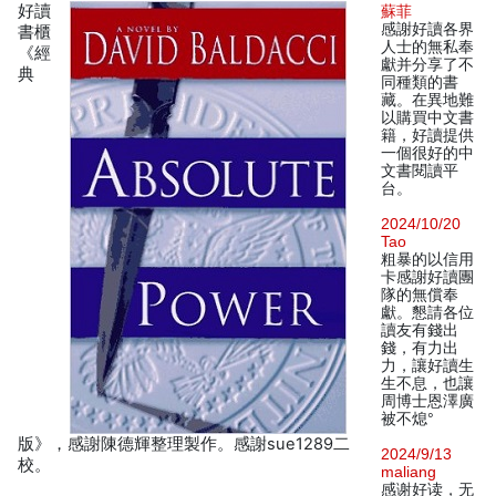
好讀
蘇菲
感謝好讀各界
書櫃
人士的無私奉
《經
獻并分享了不
典
同種類的書
藏。在異地難
以購買中文書
籍，好讀提供
一個很好的中
文書閱讀平
台。
2024/10/20
Tao
粗暴的以信用
卡感謝好讀團
隊的無償奉
獻。懇請各位
讀友有錢出
錢，有力出
力，讓好讀生
生不息，也讓
周博士恩澤廣
被不熄°
版》，感謝陳德輝整理製作。感謝sue1289二
2024/9/13
校。
maliang
感谢好读，无