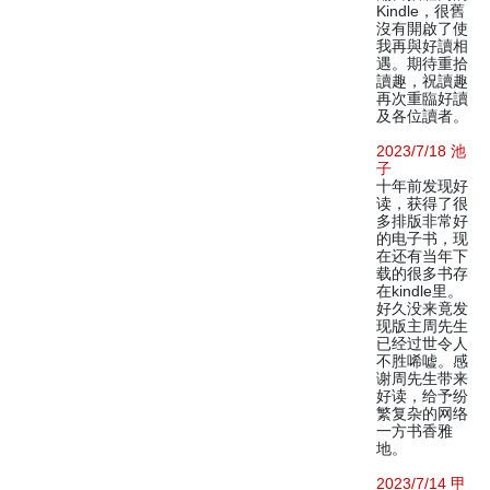
Kindle，很舊
沒有開啟了使
我再與好讀相
遇。期待重拾
讀趣，祝讀趣
再次重臨好讀
及各位讀者。
2023/7/18 池
子
十年前发现好
读，获得了很
多排版非常好
的电子书，现
在还有当年下
载的很多书存
在kindle里。
好久没来竟发
现版主周先生
已经过世令人
不胜唏嘘。感
谢周先生带来
好读，给予纷
繁复杂的网络
一方书香雅
地。
2023/7/14 甲