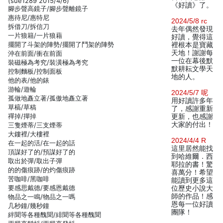
(sue1289 2015/4/6)
《好讀》了。
腳步聲高鏡子/腳步聲離鏡子
惠待尼/惠特尼
2024/5/8 rc
拆借刀/拆信刀
去年偶然發現
一片狼籍/一片狼藉
好讀，覺得這
擺開了斗架的陣勢/擺開了鬥架的陣勢
裡根本是寶藏
天地！謝謝每
沖在前面/衝在前面
一位在幕後默
裝磁極為考究/裝潢極為考究
默耕耘文學天
控制麵板/控制面板
地的人。
他的表/他的錶
游輪/遊輪
2024/5/7 呢
孤做地矗立著/孤傲地矗立著
用好讀許多年
草槁/草稿
了，感謝重新
禪掉/撣掉
更新，也感謝
大家的付出！
三隻煙蒂/三支煙蒂
大鏤裡/大樓裡
2024/4/4 R
在一起的活/在一起的話
這里居然能找
頂謀好了的/預謀好了的
到哈維爾．西
取出於彈/取出子彈
耶拉的書！驚
的的傷痕跡/的灼傷痕跡
喜萬分！希望
苦咖啡/黑咖啡
能讀到更多這
要感思戴德/要感恩戴德
位歷史小說大
師的作品！感
物品之一鳴/物品之一嗎
恩每一位好讀
几秒鐘/幾秒鐘
團隊！
絆聞等各種醜聞/緋聞等各種醜聞