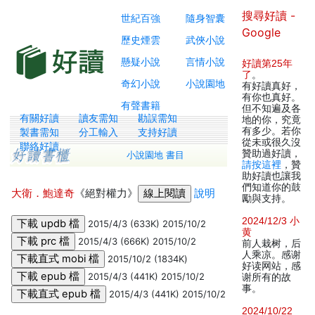
搜尋好讀 -
世紀百強
隨身智囊
Google
歷史煙雲
武俠小說
懸疑小說
言情小說
好讀第25年
了
。
奇幻小說
小說園地
有好讀真好，
有你也真好。
有聲書籍
但不知遍及各
有關好讀
讀友需知
勘誤需知
地的你，究竟
有多少。若你
製書需知
分工輸入
支持好讀
從未或很久沒
聯絡好讀
贊助過好讀，
小說園地 書目
請按這裡
，贊
助好讀也讓我
們知道你的鼓
大衛．鮑達奇
《絕對權力》
說明
勵與支持。
2024/12/3 小
2015/4/3 (633K) 2015/10/2
黄
2015/4/3 (666K) 2015/10/2
前人栽树，后
人乘凉。感谢
2015/10/2 (1834K)
好读网站，感
2015/4/3 (441K) 2015/10/2
谢所有的故
事。
2015/4/3 (441K) 2015/10/2
2024/10/22