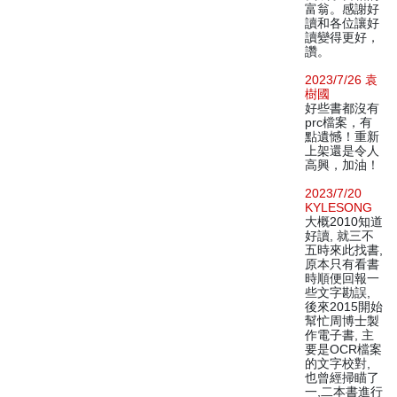
富翁。感謝好
讀和各位讓好
讀變得更好，
讚。
2023/7/26 袁
樹國
好些書都沒有
prc檔案，有
點遺憾！重新
上架還是令人
高興，加油！
2023/7/20
KYLESONG
大概2010知道
好讀, 就三不
五時來此找書,
原本只有看書
時順便回報一
些文字勘誤,
後來2015開始
幫忙周博士製
作電子書, 主
要是OCR檔案
的文字校對,
也曾經掃瞄了
一,二本書進行