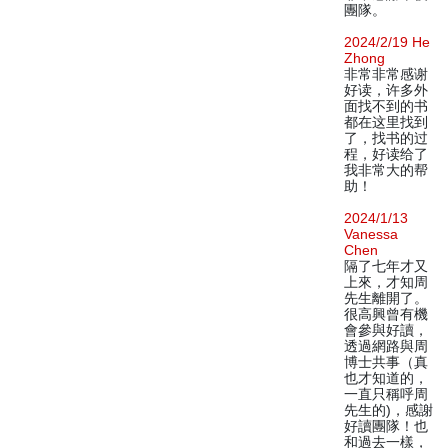
團隊。
2024/2/19 He
Zhong
非常非常感谢
好读，许多外
面找不到的书
都在这里找到
了，找书的过
程，好读给了
我非常大的帮
助！
2024/1/13
Vanessa
Chen
隔了七年才又
上來，才知周
先生離開了。
很高興曾有機
會參與好讀，
透過網路與周
博士共事（真
也才知道的，
一直只稱呼周
先生的)，感謝
好讀團隊！也
和過去一樣，