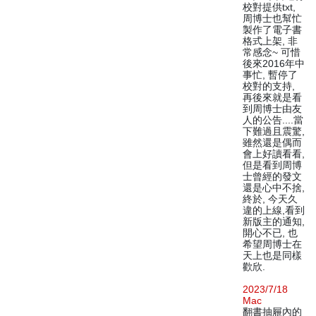
校對提供txt,
周博士也幫忙
製作了電子書
格式上架, 非
常感念~ 可惜
後來2016年中
事忙, 暫停了
校對的支持,
再後來就是看
到周博士由友
人的公告....當
下難過且震驚,
雖然還是偶而
會上好讀看看,
但是看到周博
士曾經的發文
還是心中不捨,
終於, 今天久
違的上線,看到
新版主的通知,
開心不已, 也
希望周博士在
天上也是同樣
歡欣.
2023/7/18
Mac
翻書抽屜內的