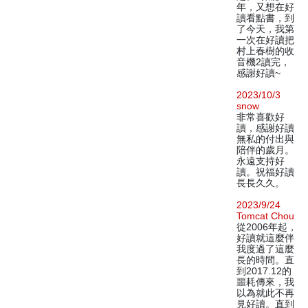
年，又想在好
讀看點書，到
了今天，我第
一次在好讀把
村上春樹的收
音機2讀完，
感謝好讀~
2023/10/3
snow
非常喜歡好
讀，感謝好讀
無私的付出與
陪伴的歲月。
永遠支持好
讀。祝福好讀
長長久久。
2023/9/24
Tomcat Chou
從2006年起，
好讀就這麼伴
我度過了這麼
長的時間。直
到2017.12的
噩耗傳來，我
以為就此不再
見好讀。直到