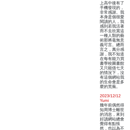
上高中後有了
手機發現的，
非常感謝。我
本身是個很愛
閱讀的人，我
感到若我活著
而不去欣賞這
一種人類的藝
術那將毫無意
義可言。總而
言之，萬分感
謝，我不知道
在每有能力買
書學校圖書館
又只能借七天
的情況下，沒
有這個網站我
的生命會是多
麼的荒蕪。
2023/12/12
Yumi
幾年前偶然得
知周博士離世
的消息，來到
好讀網站總會
覺得有點悵
然，也以為不