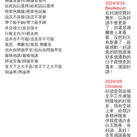
兩腿直髮抖/兩腿直發抖
2024/3/14
給死回以選擇/給死囚以選擇
Beatlebum
橙黃色國服/橙黃色囚服
在好讀挖寶好
說謊不容臊/說謊不害臊
幾年，以為好
帶了殺手銅/帶了殺手鐧
讀不會更新
了，但還是偶
井且很大/並且很大
爾會上來看
行屍走向/行屍走肉
看，沒想到又
這井非不可能/這並非不可能
有新書了，超
塞思。弗蘭克/塞思.弗蘭克
級感動！好讀
也向你間個早安/也向你問個早安
真的陪我渡過
嚴格他講/嚴格地講
好多個通勤的
靜溢安逸/靜謐安逸
日子跟愜意的
冒天下之大不匙/冒天下之大不韙
週末，謝謝好
讀！
與論界/輿論界
2024/3/9
Christine
好讀是我這個
文字工作者隨
時隨地的好朋
友，我有空就
上來，給我許
多精神糧食，
伴我度過許多
白天黑夜，有
好讀，真好！
非常感謝幕後