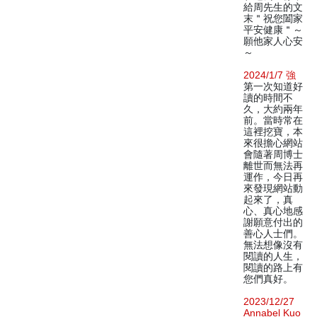
給周先生的文
末＂祝您闔家
平安健康＂～
願他家人心安
～
2024/1/7 強
第一次知道好
讀的時間不
久，大約兩年
前。當時常在
這裡挖寶，本
來很擔心網站
會隨著周博士
離世而無法再
運作，今日再
來發現網站動
起來了，真
心、真心地感
謝願意付出的
善心人士們。
無法想像沒有
閱讀的人生，
閱讀的路上有
您們真好。
2023/12/27
Annabel Kuo