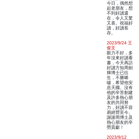
今日，偶然想
起老朋友，想
不到好讀還
在，令人又驚
又喜。祝福好
讀，好讀長
存。
2023/9/24 王
俊文
眼力不好，多
年沒來好讀看
書，今天再訪
好讀方知周劍
輝博士已往
生，不勝唏
噓，希望他安
息天國。沒有
他的辛苦創建
及許多熱心朋
友的共同努
力，好讀不容
易經營至今。
謝謝周博士及
熱心朋友的辛
勞貢獻！
2023/9/12