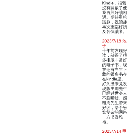
Kindle，很舊
沒有開啟了使
我再與好讀相
遇。期待重拾
讀趣，祝讀趣
再次重臨好讀
及各位讀者。
2023/7/18 池
子
十年前发现好
读，获得了很
多排版非常好
的电子书，现
在还有当年下
载的很多书存
在kindle里。
好久没来竟发
现版主周先生
已经过世令人
不胜唏嘘。感
谢周先生带来
好读，给予纷
繁复杂的网络
一方书香雅
地。
2023/7/14 甲