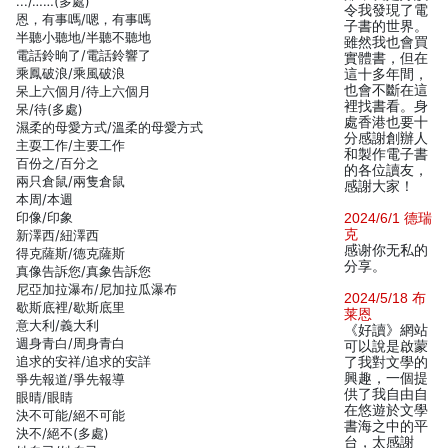
.../……(多處)
令我發現了電
恩，有事嗎/嗯，有事嗎
子書的世界。
半聽小聽地/半聽不聽地
雖然我也會買
電話鈴晌了/電話鈴響了
實體書，但在
乘鳳破浪/乘風破浪
這十多年間，
也會不斷在這
呆上六個月/待上六個月
裡找書看。身
呆/待(多處)
處香港也要十
濕柔的母愛方式/溫柔的母愛方式
分感謝創辦人
主耍工作/主要工作
和製作電子書
百份之/百分之
的各位讀友，
兩只倉鼠/兩隻倉鼠
感謝大家！
本周/本週
印像/印象
2024/6/1 德瑞
克
新澤西/紐澤西
感谢你无私的
得克薩斯/德克薩斯
分享。
真像告訴您/真象告訴您
尼亞加拉瀑布/尼加拉瓜瀑布
2024/5/18 布
歇斯底裡/歇斯底里
莱恩
意大利/義大利
《好讀》網站
週身青白/周身青白
可以說是啟蒙
追求的安祥/追求的安詳
了我對文學的
興趣，一個提
爭先報道/爭先報導
供了我自由自
眼晴/眼睛
在悠遊於文學
決不可能/絕不可能
書海之中的平
決不/絕不(多處)
台，太感謝