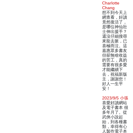
Charlotte
Chang
想不到今天上
網查看，好讀
竟然復活了，
是哪位神仙壯
士伸出援手？
還沒仔細搜尋
來龍去脈，已
喜極而泣。這
嘉惠眾多書友
但卻無啥收益
的苦工，真的
需要有很多愛
才能繼續下
去，祝福新版
主，謝謝您！
好人一生平
安！
2023/9/5 小張
喜愛好讀網站
及電子書本 很
多年月了。從
武俠小說起
始，到各種書
類，幸得有心
人製作電子本