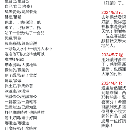
她自已/她自己
《好讀》了。
自已/自己(多處)
烏黑髮亮/烏黑發亮
2024/5/8 rc
酥松/酥鬆
去年偶然發現
好讀，覺得這
保證。，他/保證，他
裡根本是寶藏
來了。，托/來了。托
天地！謝謝每
站了一會幾/站了一會兒
一位在幕後默
興緻/興致
默耕耘文學天
興高彩烈/興高采烈
地的人。
一頭紮入水中/一頭扎入水中
沒准他可以/沒準他可以
2024/5/7 呢
准/準(多處)
用好讀許多年
了，感謝重新
塔希提島/大溪地島
更新，也感謝
攝制的/攝製的
大家的付出！
到了悉尼/到了雪梨
屏幕/螢幕
2024/4/4 R
拌土豆/拌馬鈴薯
這里居然能找
冰激凌/冰淇淋
到哈維爾．西
開誠佈公/開誠布公
耶拉的書！驚
一篇報道/一篇報導
喜萬分！希望
能讀到更多這
己經知道/已經知道
位歷史小說大
打他胳膊時/打他胳膊肘
師的作品！感
游手好閒/遊手好閒
恩每一位好讀
嘟嚷道/嘟囔道
團隊！
什麼時侯/什麼時候