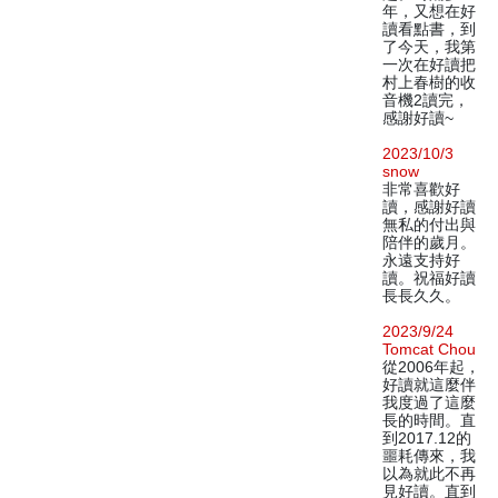
年，又想在好
讀看點書，到
了今天，我第
一次在好讀把
村上春樹的收
音機2讀完，
感謝好讀~
2023/10/3
snow
非常喜歡好
讀，感謝好讀
無私的付出與
陪伴的歲月。
永遠支持好
讀。祝福好讀
長長久久。
2023/9/24
Tomcat Chou
從2006年起，
好讀就這麼伴
我度過了這麼
長的時間。直
到2017.12的
噩耗傳來，我
以為就此不再
見好讀。直到