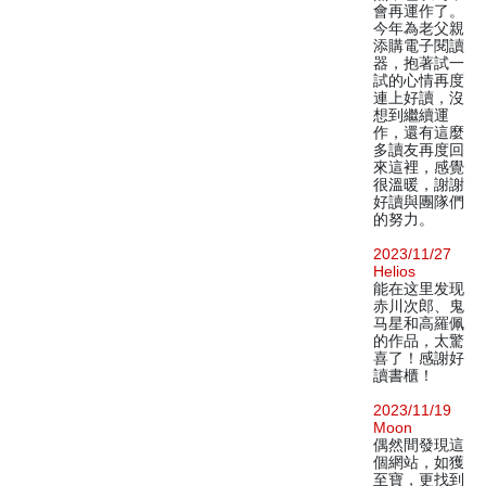
會再運作了。
今年為老父親
添購電子閱讀
器，抱著試一
試的心情再度
連上好讀，沒
想到繼續運
作，還有這麼
多讀友再度回
來這裡，感覺
很溫暖，謝謝
好讀與團隊們
的努力。
2023/11/27
Helios
能在这里发现
赤川次郎、鬼
马星和高羅佩
的作品，太驚
喜了！感謝好
讀書櫃！
2023/11/19
Moon
偶然間發現這
個網站，如獲
至寶，更找到