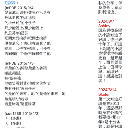
勘誤表
：
私的分享，伴
我成长，感动
(mPDB 2015/9/4)
到我泪流。
嬰兒成活還有/嬰兒存活還有
扦比退後/托比退後
2024/9/7
的小伙於/的小伙子
Ashley
只少能說上/至少能說上
因為尋找高陽
約忍芬/約瑟芬
的小說知道了
吧間太而擁擠/吧間太擁擠
好讀，也已經
現在遺忘了他/現在遺棄了他
十年了。好讀
轎車，己停在/轎車，已停在
上高陽的小說
也慢慢地持續
吉爾欄住了他/吉爾攔住了他
更新，越來越
全，而且質量
(mPDB 2015/4/3)
上佳，值得珍
鼎鼎的的參議/鼎鼎的參議
藏。感謝好
矚託/囑託
讀！感謝校對
褲檔/褲襠
者！
地微笑看對艾/地微笑著對艾
投有任何/沒有任何
2024/6/14
的是的的未來，她/的是他的未來，她
Skelen
拾起頭/抬起頭
第一次知道好
讀是在2011
這意昧著/這意味著
年，還記得那
時身在外國的
(sue1289 2015/4/3)
我要找<那些
./，(多處)
年>是十分困
./。(多處)
難，就是好讀