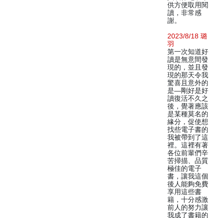
供方便取用閱
讀，非常感
謝。
2023/8/18 璐
羽
第一次知道好
讀是無意間發
現的，並且發
現的那天令我
驚喜且意外的
是—剛好是好
讀復活不久之
後，覺著應該
是某種莫名的
緣分，促使想
找些電子書的
我被帶到了這
裡。這裡有著
各位前輩們辛
苦掃描、品質
極佳的電子
書，讓我這個
後人能夠免費
享用這些書
籍，十分感激
前人的努力讓
我成了書籍的