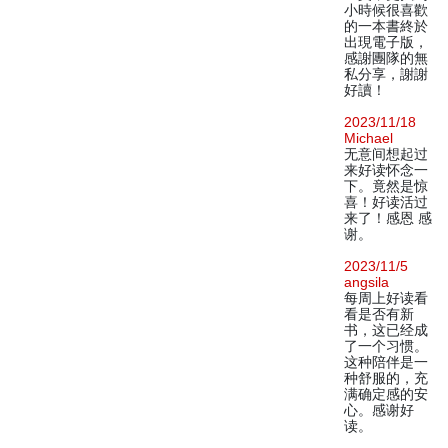
小時候很喜歡
的一本書終於
出現電子版，
感謝團隊的無
私分享，謝謝
好讀！
2023/11/18
Michael
无意间想起过
来好读怀念一
下。竟然是惊
喜！好读活过
来了！感恩 感
谢。
2023/11/5
angsila
每周上好读看
看是否有新
书，这已经成
了一个习惯。
这种陪伴是一
种舒服的，充
满确定感的安
心。感谢好
读。