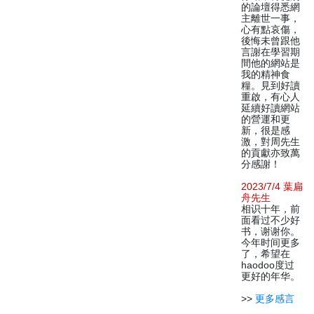
的論壇得悉網
主離世一事，
心有點哀傷，
後悔未曾跟他
言謝在學習期
間他的網站是
我的精神食
糧。見到好讀
重啟，有心人
延續好讀網站
的營運和更
新，很是感
激，對周先生
的貢獻亦致萬
分感謝！
2023/7/4 葉扁
舟先生
相识十年，前
面看过不少好
书，谢谢你。
今年时间更多
了，希望在
haodoo度过
更好的年华。
>>
更多感言