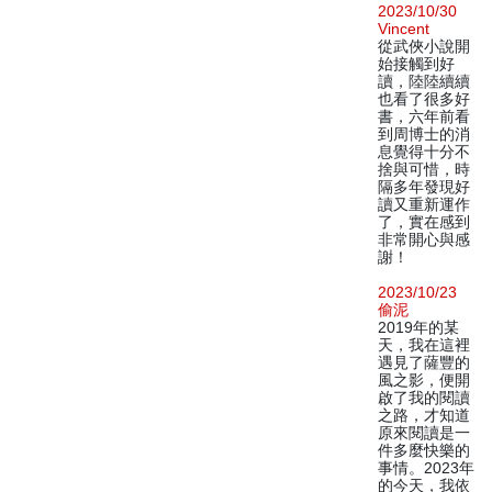
2023/10/30
Vincent
從武俠小說開
始接觸到好
讀，陸陸續續
也看了很多好
書，六年前看
到周博士的消
息覺得十分不
捨與可惜，時
隔多年發現好
讀又重新運作
了，實在感到
非常開心與感
謝！
2023/10/23
偷泥
2019年的某
天，我在這裡
遇見了薩豐的
風之影，便開
啟了我的閱讀
之路，才知道
原來閱讀是一
件多麼快樂的
事情。2023年
的今天，我依