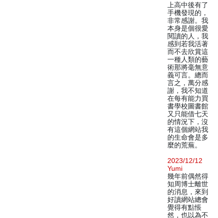
上高中後有了
手機發現的，
非常感謝。我
本身是個很愛
閱讀的人，我
感到若我活著
而不去欣賞這
一種人類的藝
術那將毫無意
義可言。總而
言之，萬分感
謝，我不知道
在每有能力買
書學校圖書館
又只能借七天
的情況下，沒
有這個網站我
的生命會是多
麼的荒蕪。
2023/12/12
Yumi
幾年前偶然得
知周博士離世
的消息，來到
好讀網站總會
覺得有點悵
然，也以為不