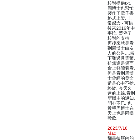
校對提供txt,
周博士也幫忙
製作了電子書
格式上架, 非
常感念~ 可惜
後來2016年中
事忙, 暫停了
校對的支持,
再後來就是看
到周博士由友
人的公告....當
下難過且震驚,
雖然還是偶而
會上好讀看看,
但是看到周博
士曾經的發文
還是心中不捨,
終於, 今天久
違的上線,看到
新版主的通知,
開心不已, 也
希望周博士在
天上也是同樣
歡欣.
2023/7/18
Mac
翻書抽屜內的