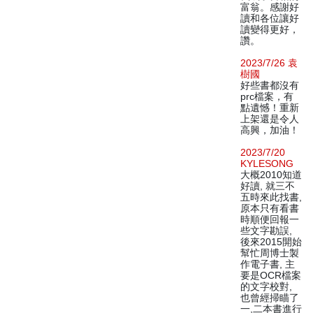
富翁。感謝好
讀和各位讓好
讀變得更好，
讚。
2023/7/26 袁
樹國
好些書都沒有
prc檔案，有
點遺憾！重新
上架還是令人
高興，加油！
2023/7/20
KYLESONG
大概2010知道
好讀, 就三不
五時來此找書,
原本只有看書
時順便回報一
些文字勘誤,
後來2015開始
幫忙周博士製
作電子書, 主
要是OCR檔案
的文字校對,
也曾經掃瞄了
一,二本書進行