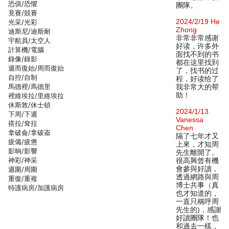
恐俱/恐懼
團隊。
竟賽/競賽
2024/2/19 He
光采/光彩
Zhong
迪斯尼/迪斯耐
非常非常感谢
宇航員/太空人
好读，许多外
計算機/電腦
面找不到的书
錄像/錄影
都在这里找到
週而復始/周而復始
了，找书的过
自控/自制
程，好读给了
馬德裡/馬德里
我非常大的帮
助！
裡維埃拉/里維埃拉
休斯敦/休士頓
2024/1/13
下周/下週
Vanessa
搭拉/耷拉
Chen
拿破侖/拿破崙
隔了七年才又
疲備/疲憊
上來，才知周
影晌/影響
先生離開了。
神彩/神采
很高興曾有機
會參與好讀，
週圍/周圍
透過網路與周
重復/重複
博士共事（真
特護病房/加護病房
也才知道的，
一直只稱呼周
先生的)，感謝
好讀團隊！也
和過去一樣，