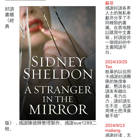
蘇菲
感謝好讀各界
好讀
人士的無私奉
書櫃
獻并分享了不
《經
同種類的書
典
藏。在異地難
以購買中文書
籍，好讀提供
一個很好的中
文書閱讀平
台。
2024/10/20
Tao
粗暴的以信用
卡感謝好讀團
隊的無償奉
獻。懇請各位
讀友有錢出
錢，有力出
力，讓好讀生
生不息，也讓
周博士恩澤廣
被不熄°
版》，感謝陳德輝整理製作。感謝sue1289二
2024/9/13
校。
maliang
感谢好读，无