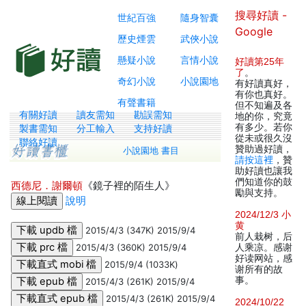
搜尋好讀 -
世紀百強
隨身智囊
Google
歷史煙雲
武俠小說
懸疑小說
言情小說
好讀第25年
了
。
奇幻小說
小說園地
有好讀真好，
有你也真好。
有聲書籍
但不知遍及各
有關好讀
讀友需知
勘誤需知
地的你，究竟
有多少。若你
製書需知
分工輸入
支持好讀
從未或很久沒
聯絡好讀
贊助過好讀，
小說園地 書目
請按這裡
，贊
助好讀也讓我
們知道你的鼓
西德尼．謝爾頓
《鏡子裡的陌生人》
勵與支持。
說明
2024/12/3 小
黄
2015/4/3 (347K) 2015/9/4
前人栽树，后
2015/4/3 (360K) 2015/9/4
人乘凉。感谢
好读网站，感
2015/9/4 (1033K)
谢所有的故
事。
2015/4/3 (261K) 2015/9/4
2015/4/3 (261K) 2015/9/4
2024/10/22