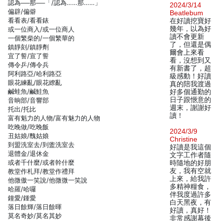
認為──那──「/認為……那……」
2024/3/14
偏辟/偏僻
Beatlebum
看看表/看看錶
在好讀挖寶好
幾年，以為好
或一位商入/或一位商人
讀不會更新
一個繁柴的/一個繁華的
了，但還是偶
鎮靜刻/鎮靜劑
爾會上來看
宜了誓/宣了誓
看，沒想到又
傳令乒/傳令兵
有新書了，超
阿利路亞/哈利路亞
級感動！好讀
眼花練亂/眼花繚亂
真的陪我渡過
鹹蛙魚/鹹鮭魚
好多個通勤的
日子跟愜意的
音晌部/音響部
週末，謝謝好
托出/托比
讀！
富有魁力的人物/富有魅力的人物
吃晚做/吃晚飯
2024/3/9
丑姑娘/醜姑娘
Christine
到盟洗室去/到盥洗室去
好讀是我這個
退體金/退休金
文字工作者隨
或者千什麼/或者幹什麼
時隨地的好朋
友，我有空就
教堂作札拜/教堂作禮拜
上來，給我許
他微傲一笑說/他微微一笑說
多精神糧食，
哈羅/哈囉
伴我度過許多
鐘愛/鍾愛
白天黑夜，有
落日餘輝/落日餘暉
好讀，真好！
莫名奇妙/莫名其妙
非常感謝幕後