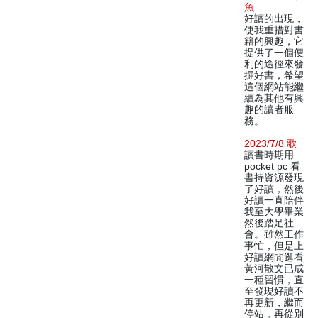
魚
好讀的出現，
使我重措對書
籍的興趣，它
提供了一個便
利的途徑來發
掘好書，希望
這個網站能繼
續為其他有興
趣的讀者服
務。
2023/7/8 歌
讀書時期用
pocket pc 看
書持資源發現
了好讀，然後
好讀一直陪伴
我至大學畢業
然後踏足社
會。雖然工作
事忙，但是上
好讀網閒逛看
黃河散文已成
一種習慣，直
至發現好讀不
再更新，繼而
停站，再從別