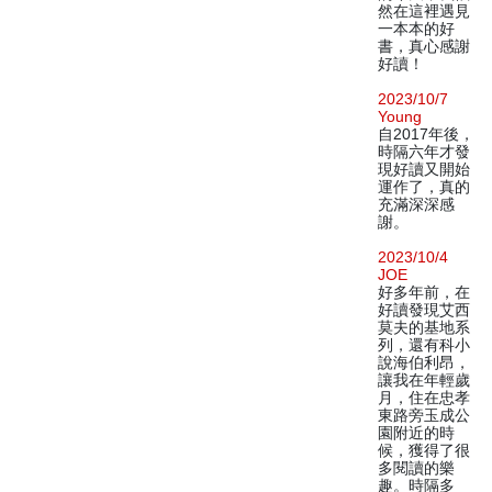
然在這裡遇見
一本本的好
書，真心感謝
好讀！
2023/10/7
Young
自2017年後，
時隔六年才發
現好讀又開始
運作了，真的
充滿深深感
謝。
2023/10/4
JOE
好多年前，在
好讀發現艾西
莫夫的基地系
列，還有科小
說海伯利昂，
讓我在年輕歲
月，住在忠孝
東路旁玉成公
園附近的時
候，獲得了很
多閱讀的樂
趣。時隔多