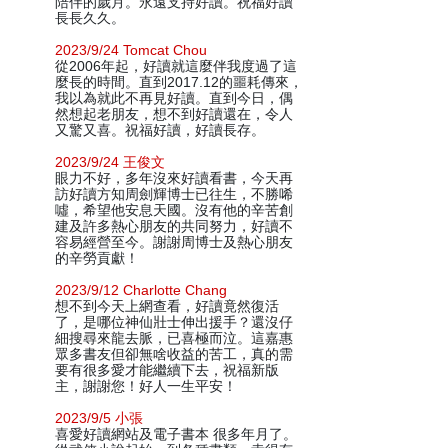
陪伴的歲月。永遠支持好讀。祝福好讀
長長久久。
2023/9/24 Tomcat Chou
從2006年起，好讀就這麼伴我度過了這
麼長的時間。直到2017.12的噩耗傳來，
我以為就此不再見好讀。直到今日，偶
然想起老朋友，想不到好讀還在，令人
又驚又喜。祝福好讀，好讀長存。
2023/9/24 王俊文
眼力不好，多年沒來好讀看書，今天再
訪好讀方知周劍輝博士已往生，不勝唏
噓，希望他安息天國。沒有他的辛苦創
建及許多熱心朋友的共同努力，好讀不
容易經營至今。謝謝周博士及熱心朋友
的辛勞貢獻！
2023/9/12 Charlotte Chang
想不到今天上網查看，好讀竟然復活
了，是哪位神仙壯士伸出援手？還沒仔
細搜尋來龍去脈，已喜極而泣。這嘉惠
眾多書友但卻無啥收益的苦工，真的需
要有很多愛才能繼續下去，祝福新版
主，謝謝您！好人一生平安！
2023/9/5 小張
喜愛好讀網站及電子書本 很多年月了。