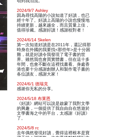
动到我泪流。
2024/9/7 Ashley
因為尋找高陽的小說知道了好讀，也已
經十年了。好讀上高陽的小說也慢慢地
持續更新，越來越全，而且質量上佳，
值得珍藏。感謝好讀！感謝校對者！
2024/6/14 Skelen
第一次知道好讀是在2011年，還記得那
時身在外國的我要找<那些年>是十分困
難，就是好讀令我發現了電子書的世
界。雖然我也會買實體書，但在這十多
年間，也會不斷在這裡找書看。身處香
港也要十分感謝創辦人和製作電子書的
各位讀友，感謝大家！
2024/6/1 德瑞克
感谢你无私的分享。
2024/5/18 布莱恩
《好讀》網站可以說是啟蒙了我對文學
的興趣，一個提供了我自由自在悠遊於
文學書海之中的平台，太感謝《好讀》
了。
2024/5/8 rc
去年偶然發現好讀，覺得這裡根本是寶