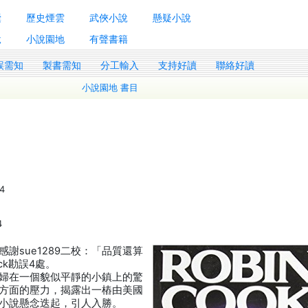
囊
歷史煙雲
武俠小說
懸疑小說
說
小說園地
有聲書籍
誤需知
製書需知
分工輸入
支持好讀
聯絡好讀
小說園地 書目
/4
4
謝sue1289二校：「品質還算
ck勘誤4處。
婦在一個貌似平靜的小鎮上的驚
方面的壓力，揭露出一樁由美國
小說懸念迭起，引人入勝。