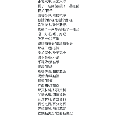
正常水平/正常水準
擺了一迭細菌/擺了一疊細菌
幌於/幌子
清掃於淨/清掃乾淨
預計的部樣/預計的那樣
昏迷狀太/昏迷狀態。
擲動了一兩步/挪動了一兩步
晤，好吧/唔，好吧
說不准/說不準
繼續抽嚥著/繼續抽咽著
那樣干/那樣幹
身於完全/身子完全
決不是/絕不是
系鞋帶/繫鞋帶
懷表/懷錶
相提併論/相提並論
喝點滴/喝點酒
撲籟/撲簌
炸面圈/炸麵圈
那頁材料/那頁資料
閒情逸緻/閒情逸致
背景材料/背景資料
百份之百/百分之百
滿頭花發/滿頭花髮
裡麵點盞燈/裡面點盞燈