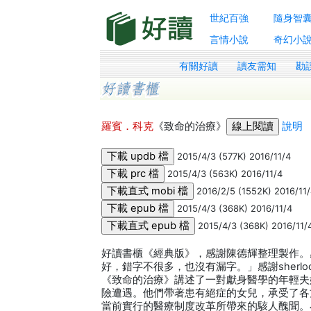
世紀百強
隨身智
言情小說
奇幻小
有關好讀
讀友需知
勘
羅賓．科克
《致命的治療》
說明
2015/4/3 (577K) 2016/11/4
2015/4/3 (563K) 2016/11/4
2016/2/5 (1552K) 2016/11
2015/4/3 (368K) 2016/11/4
2015/4/3 (368K) 2016/11/
好讀書櫃《經典版》，感謝陳德輝整理製作。感
好，錯字不很多，也沒有漏字。」感謝sherlo
《致命的治療》講述了一對獻身醫學的年輕夫
險遭遇。他們帶著患有絕症的女兒，承受了各
當前實行的醫療制度改革所帶來的駭人醜聞。