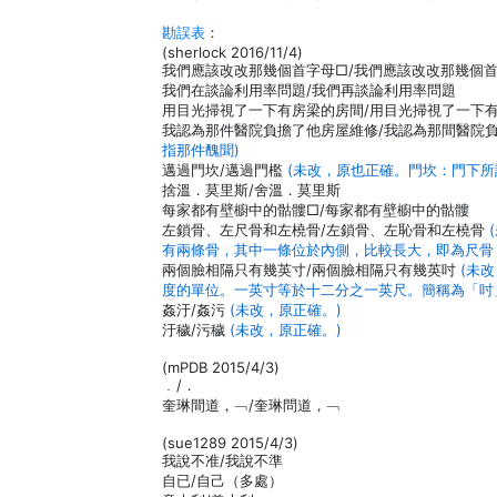
勘誤表
：
(sherlock 2016/11/4)
我們應該改改那幾個首字母□/我們應該改改那幾個
我們在談論利用率問題/我們再談論利用率問題
用目光掃視了一下有房梁的房間/用目光掃視了一下
我認為那件醫院負擔了他房屋維修/我認為那間醫院
指那件醜聞)
邁過門坎/邁過門檻
(未改，原也正確。門坎：門下所
捨溫．莫里斯/舍溫．莫里斯
每家都有壁櫥中的骷髏□/每家都有壁櫥中的骷髏
左鎖骨、左尺骨和左橈骨/左鎖骨、左恥骨和左橈骨
有兩條骨，其中一條位於內側，比較長大，即為尺骨
兩個臉相隔只有幾英寸/兩個臉相隔只有幾英吋
(未
度的單位。一英寸等於十二分之一英尺。簡稱為「吋
姦汙/姦污
(未改，原正確。)
汙穢/污穢
(未改，原正確。)
(mPDB 2015/4/3)
﹒/．
奎琳間道，﹁/奎琳問道，﹁
(sue1289 2015/4/3)
我說不准/我說不準
自已/自己（多處）