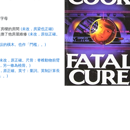
首字母
有房樑的房間
(未改，房梁也正確)
負擔了他房屋維修
(未改，原似正確。
設的橫木。也作「門檻」。)
(未改，原正確。尺骨：脊椎動物前臂
，另一條為橈骨。)
改，原正確。英寸：量詞。英制計算長
」。)