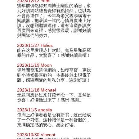
2023/12/12 Yumi
幾年前偶然得知周博士離世的消息，來
到好讀網站總會覺得有點悵然，也以為
不會再運作了。今年為老父親添購電子
閱讀器，抱著試一試的心情再度連上好
讀，沒想到繼續運作，還有這麼多讀友
再度回來這裡，感覺很溫暖，謝謝好讀
與團隊們的努力。
2023/11/27 Helios
能在这里发现赤川次郎、鬼马星和高羅
佩的作品，太驚喜了！感謝好讀書櫃！
2023/11/19 Moon
偶然間發現這個網站，如獲至寶，更找
到小時候很喜歡的一本書終於出現電子
版，感謝團隊的無私分享，謝謝好讀！
2023/11/18 Michael
无意间想起过来好读怀念一下。竟然是
惊喜！好读活过来了！感恩 感谢。
2023/11/5 angsila
每周上好读看看是否有新书，这已经成
了一个习惯。这种陪伴是一种舒服的，
充满确定感的安心。感谢好读。
2023/10/30 Vincent