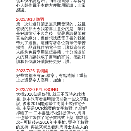
從武俠小說起始，到各種書類，幸得有
心人製作電子本供方便取用閱讀，非常
感謝。
2023/8/18 璐羽
第一次知道好讀是無意間發現的，並且
發現的那天令我驚喜且意外的是—剛好
是好讀復活不久之後，覺著應該是某種
莫名的緣分，促使想找些電子書的我被
帶到了這裡。這裡有著各位前輩們辛苦
掃描、品質極佳的電子書，讓我這個後
人能夠免費享用這些書籍，十分感激前
人的努力讓我成了書籍的富翁。感謝好
讀和各位讓好讀變得更好，讚。
2023/7/26 袁樹國
好些書都沒有prc檔案，有點遺憾！重新
上架還是令人高興，加油！
2023/7/20 KYLESONG
大概2010知道好讀, 就三不五時來此找
書, 原本只有看書時順便回報一些文字勘
誤, 後來2015開始幫忙周博士製作電子
書, 主要是OCR檔案的文字校對, 也曾經
掃瞄了一,二本書進行校對提供txt, 周博
士也幫忙製作了電子書格式上架, 非常感
念~ 可惜後來2016年中事忙, 暫停了校對
的支持, 再後來就是看到周博士由友人的