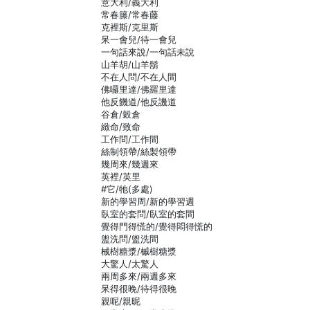
意大利/義大利
常春籐/常春藤
克裡斯/克里斯
呆一會兒/待一會兒
一句話來說/一句話未說
山羊胡/山羊鬍
不在人問/不在人間
佛囉里達/佛羅里達
他反饑道/他反譏道
谷倉/穀倉
緻命/致命
工作問/工作間
絲制領帶/絲製領帶
幾周來/幾週來
英裡/英里
#它/牠(多處)
新的學習周/新的學習週
臥室的套問/臥室的套間
覺得門得慌的/覺得悶得慌的
盥洗問/盥洗間
械樹糖漿/槭樹糖漿
大驚人/太驚人
兩周多來/兩週多來
呆得很晚/待得很晚
親呢/親昵