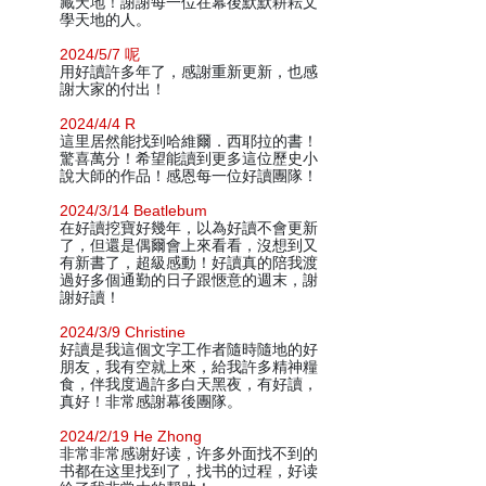
藏天地！謝謝每一位在幕後默默耕耘文
學天地的人。
2024/5/7 呢
用好讀許多年了，感謝重新更新，也感
謝大家的付出！
2024/4/4 R
這里居然能找到哈維爾．西耶拉的書！
驚喜萬分！希望能讀到更多這位歷史小
說大師的作品！感恩每一位好讀團隊！
2024/3/14 Beatlebum
在好讀挖寶好幾年，以為好讀不會更新
了，但還是偶爾會上來看看，沒想到又
有新書了，超級感動！好讀真的陪我渡
過好多個通勤的日子跟愜意的週末，謝
謝好讀！
2024/3/9 Christine
好讀是我這個文字工作者隨時隨地的好
朋友，我有空就上來，給我許多精神糧
食，伴我度過許多白天黑夜，有好讀，
真好！非常感謝幕後團隊。
2024/2/19 He Zhong
非常非常感谢好读，许多外面找不到的
书都在这里找到了，找书的过程，好读