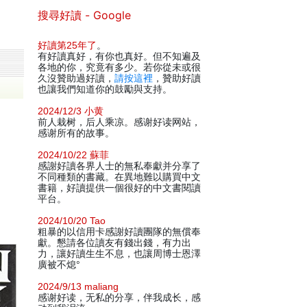
搜尋好讀 - Google
好讀第25年了
。
有好讀真好，有你也真好。但不知遍及
各地的你，究竟有多少。若你從未或很
久沒贊助過好讀，
請按這裡
，贊助好讀
也讓我們知道你的鼓勵與支持。
2024/12/3 小黄
前人栽树，后人乘凉。感谢好读网站，
感谢所有的故事。
2024/10/22 蘇菲
感謝好讀各界人士的無私奉獻并分享了
不同種類的書藏。在異地難以購買中文
書籍，好讀提供一個很好的中文書閱讀
平台。
2024/10/20 Tao
粗暴的以信用卡感謝好讀團隊的無償奉
獻。懇請各位讀友有錢出錢，有力出
力，讓好讀生生不息，也讓周博士恩澤
廣被不熄°
2024/9/13 maliang
感谢好读，无私的分享，伴我成长，感