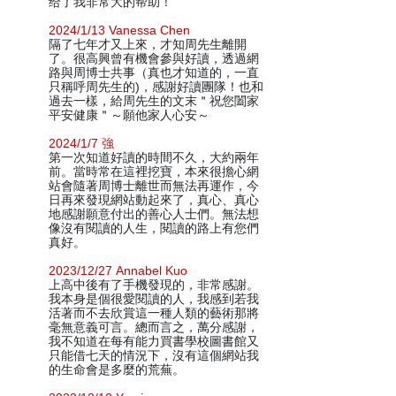
给了我非常大的帮助！
2024/1/13 Vanessa Chen
隔了七年才又上來，才知周先生離開
了。很高興曾有機會參與好讀，透過網
路與周博士共事（真也才知道的，一直
只稱呼周先生的)，感謝好讀團隊！也和
過去一樣，給周先生的文末＂祝您闔家
平安健康＂～願他家人心安～
2024/1/7 強
第一次知道好讀的時間不久，大約兩年
前。當時常在這裡挖寶，本來很擔心網
站會隨著周博士離世而無法再運作，今
日再來發現網站動起來了，真心、真心
地感謝願意付出的善心人士們。無法想
像沒有閱讀的人生，閱讀的路上有您們
真好。
2023/12/27 Annabel Kuo
上高中後有了手機發現的，非常感謝。
我本身是個很愛閱讀的人，我感到若我
活著而不去欣賞這一種人類的藝術那將
毫無意義可言。總而言之，萬分感謝，
我不知道在每有能力買書學校圖書館又
只能借七天的情況下，沒有這個網站我
的生命會是多麼的荒蕪。