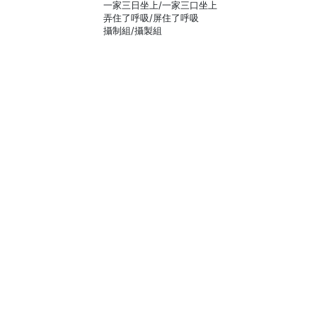
一家三日坐上/一家三口坐上
弄住了呼吸/屏住了呼吸
攝制組/攝製組