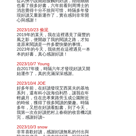
從武俠小說開始接觸到好讀，陸陸續續
也看了很多好書，六年前看到周博士的
消息覺得十分不捨與可惜，時隔多年發
現好讀又重新運作了，實在感到非常開
心與感謝！
2023/10/23 偷泥
2019年的某天，我在這裡遇見了薩豐的
風之影，便開啟了我的閱讀之路，才知
道原來閱讀是一件多麼快樂的事情。
2023年的今天，我依然在這裡遇見一本
本的好書，真心感謝好讀！
2023/10/7 Young
自2017年後，時隔六年才發現好讀又開
始運作了，真的充滿深深感謝。
2023/10/4 JOE
好多年前，在好讀發現艾西莫夫的基地
系列，還有科小說海伯利昂，讓我在年
輕歲月，住在忠孝東路旁玉成公園附近
的時候，獲得了很多閱讀的樂趣。時隔
多年，又想在好讀看點書，到了今天，
我第一次在好讀把村上春樹的收音機2讀
完，感謝好讀~
2023/10/3 snow
非常喜歡好讀，感謝好讀無私的付出與