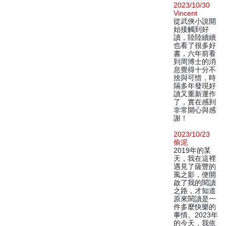
2023/10/30
Vincent
從武俠小說開
始接觸到好
讀，陸陸續續
也看了很多好
書，六年前看
到周博士的消
息覺得十分不
捨與可惜，時
隔多年發現好
讀又重新運作
了，實在感到
非常開心與感
謝！
2023/10/23
偷泥
2019年的某
天，我在這裡
遇見了薩豐的
風之影，便開
啟了我的閱讀
之路，才知道
原來閱讀是一
件多麼快樂的
事情。2023年
的今天，我依