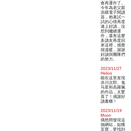
會再運作了。
今年為老父親
添購電子閱讀
器，抱著試一
試的心情再度
連上好讀，沒
想到繼續運
作，還有這麼
多讀友再度回
來這裡，感覺
很溫暖，謝謝
好讀與團隊們
的努力。
2023/11/27
Helios
能在这里发现
赤川次郎、鬼
马星和高羅佩
的作品，太驚
喜了！感謝好
讀書櫃！
2023/11/19
Moon
偶然間發現這
個網站，如獲
至寶，更找到