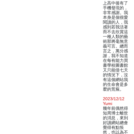
上高中後有了
手機發現的，
非常感謝。我
本身是個很愛
閱讀的人，我
感到若我活著
而不去欣賞這
一種人類的藝
術那將毫無意
義可言。總而
言之，萬分感
謝，我不知道
在每有能力買
書學校圖書館
又只能借七天
的情況下，沒
有這個網站我
的生命會是多
麼的荒蕪。
2023/12/12
Yumi
幾年前偶然得
知周博士離世
的消息，來到
好讀網站總會
覺得有點悵
然，也以為不