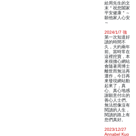
給周先生的文
末＂祝您闔家
平安健康＂～
願他家人心安
～
2024/1/7 強
第一次知道好
讀的時間不
久，大約兩年
前。當時常在
這裡挖寶，本
來很擔心網站
會隨著周博士
離世而無法再
運作，今日再
來發現網站動
起來了，真
心、真心地感
謝願意付出的
善心人士們。
無法想像沒有
閱讀的人生，
閱讀的路上有
您們真好。
2023/12/27
Annabel Kuo