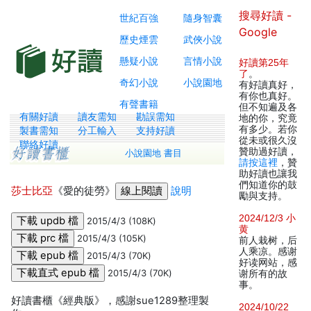
搜尋好讀 -
世紀百強
隨身智囊
Google
歷史煙雲
武俠小說
懸疑小說
言情小說
好讀第25年
了
。
奇幻小說
小說園地
有好讀真好，
有你也真好。
有聲書籍
但不知遍及各
有關好讀
讀友需知
勘誤需知
地的你，究竟
有多少。若你
製書需知
分工輸入
支持好讀
從未或很久沒
聯絡好讀
贊助過好讀，
小說園地 書目
請按這裡
，贊
助好讀也讓我
們知道你的鼓
莎士比亞
《愛的徒勞》
說明
勵與支持。
2024/12/3 小
2015/4/3 (108K)
黄
2015/4/3 (105K)
前人栽树，后
人乘凉。感谢
2015/4/3 (70K)
好读网站，感
2015/4/3 (70K)
谢所有的故
事。
好讀書櫃《經典版》，感謝sue1289整理製
2024/10/22