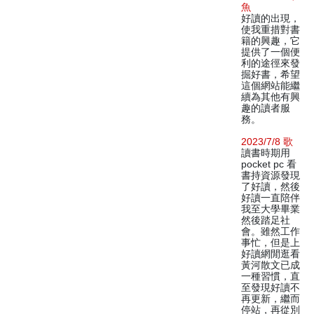
魚
好讀的出現，
使我重措對書
籍的興趣，它
提供了一個便
利的途徑來發
掘好書，希望
這個網站能繼
續為其他有興
趣的讀者服
務。
2023/7/8 歌
讀書時期用
pocket pc 看
書持資源發現
了好讀，然後
好讀一直陪伴
我至大學畢業
然後踏足社
會。雖然工作
事忙，但是上
好讀網閒逛看
黃河散文已成
一種習慣，直
至發現好讀不
再更新，繼而
停站，再從別