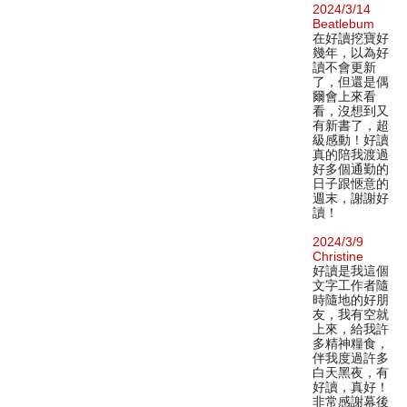
2024/3/14
Beatlebum
在好讀挖寶好
幾年，以為好
讀不會更新
了，但還是偶
爾會上來看
看，沒想到又
有新書了，超
級感動！好讀
真的陪我渡過
好多個通勤的
日子跟愜意的
週末，謝謝好
讀！
2024/3/9
Christine
好讀是我這個
文字工作者隨
時隨地的好朋
友，我有空就
上來，給我許
多精神糧食，
伴我度過許多
白天黑夜，有
好讀，真好！
非常感謝幕後