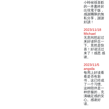
小時候很喜歡
的一本書終於
出現電子版，
感謝團隊的無
私分享，謝謝
好讀！
2023/11/18
Michael
无意间想起过
来好读怀念一
下。竟然是惊
喜！好读活过
来了！感恩 感
谢。
2023/11/5
angsila
每周上好读看
看是否有新
书，这已经成
了一个习惯。
这种陪伴是一
种舒服的，充
满确定感的安
心。感谢好
读。