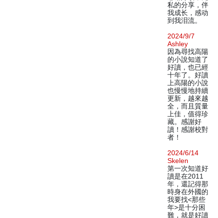
私的分享，伴
我成长，感动
到我泪流。
2024/9/7
Ashley
因為尋找高陽
的小說知道了
好讀，也已經
十年了。好讀
上高陽的小說
也慢慢地持續
更新，越來越
全，而且質量
上佳，值得珍
藏。感謝好
讀！感謝校對
者！
2024/6/14
Skelen
第一次知道好
讀是在2011
年，還記得那
時身在外國的
我要找<那些
年>是十分困
難，就是好讀