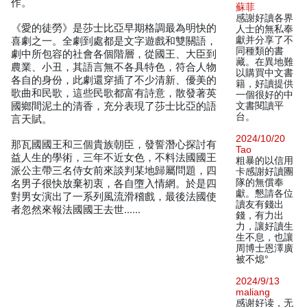
作。
蘇菲
感謝好讀各界
《愛的徒勞》是莎士比亞早期格調最為明快的
人士的無私奉
獻并分享了不
喜劇之一。全劇到處都是文字遊戲和雙關語，
同種類的書
劇中所包容的社會各個階層，從國王、大臣到
藏。在異地難
農業、小丑，其語言無不各具特色，符合人物
以購買中文書
各自的身份，此劇還穿插了不少清新、優美的
籍，好讀提供
歌曲和民歌，這些民歌都富有詩意，散發著英
一個很好的中
國鄉間泥土的清香，充分表現了莎士比亞的語
文書閱讀平
台。
言天賦。
2024/10/20
那瓦國國王和三個貴族朝臣，發誓潛心探討有
Tao
益人生的學術，三年不近女色，不料法國國王
粗暴的以信用
派公主帶三名侍女前來談判某地歸屬問題，四
卡感謝好讀團
隊的無償奉
名男子很快放棄初衷，各自墮入情網。於是四
獻。懇請各位
對男女演出了一系列風流滑稽戲，最後法國使
讀友有錢出
者忽然來報法國國王去世……
錢，有力出
力，讓好讀生
生不息，也讓
周博士恩澤廣
被不熄°
2024/9/13
maliang
感谢好读，无