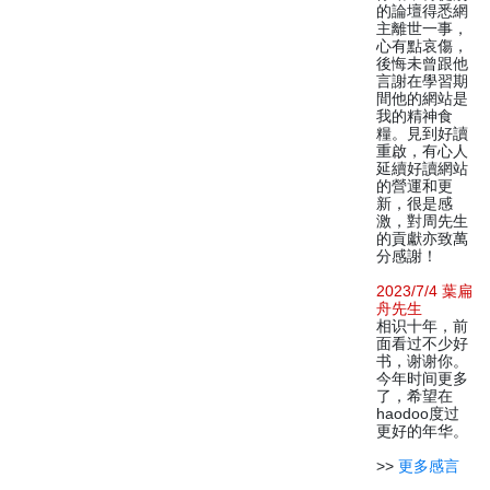
的論壇得悉網
主離世一事，
心有點哀傷，
後悔未曾跟他
言謝在學習期
間他的網站是
我的精神食
糧。見到好讀
重啟，有心人
延續好讀網站
的營運和更
新，很是感
激，對周先生
的貢獻亦致萬
分感謝！
2023/7/4 葉扁
舟先生
相识十年，前
面看过不少好
书，谢谢你。
今年时间更多
了，希望在
haodoo度过
更好的年华。
>>
更多感言