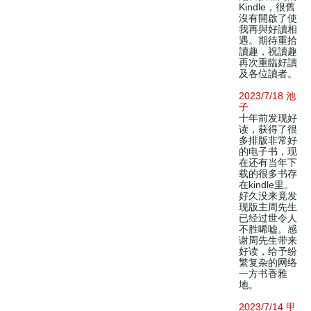
Kindle，很舊
沒有開啟了使
我再與好讀相
遇。期待重拾
讀趣，祝讀趣
再次重臨好讀
及各位讀者。
2023/7/18 池
子
十年前发现好
读，获得了很
多排版非常好
的电子书，现
在还有当年下
载的很多书存
在kindle里。
好久没来竟发
现版主周先生
已经过世令人
不胜唏嘘。感
谢周先生带来
好读，给予纷
繁复杂的网络
一方书香雅
地。
2023/7/14 甲