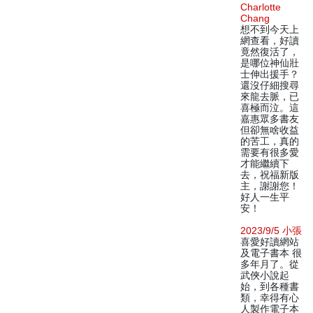
Charlotte
Chang
想不到今天上
網查看，好讀
竟然復活了，
是哪位神仙壯
士伸出援手？
還沒仔細搜尋
來龍去脈，已
喜極而泣。這
嘉惠眾多書友
但卻無啥收益
的苦工，真的
需要有很多愛
才能繼續下
去，祝福新版
主，謝謝您！
好人一生平
安！
2023/9/5 小張
喜愛好讀網站
及電子書本 很
多年月了。從
武俠小說起
始，到各種書
類，幸得有心
人製作電子本