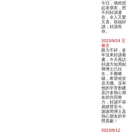
今日，偶然想
起老朋友，想
不到好讀還
在，令人又驚
又喜。祝福好
讀，好讀長
存。
2023/9/24 王
俊文
眼力不好，多
年沒來好讀看
書，今天再訪
好讀方知周劍
輝博士已往
生，不勝唏
噓，希望他安
息天國。沒有
他的辛苦創建
及許多熱心朋
友的共同努
力，好讀不容
易經營至今。
謝謝周博士及
熱心朋友的辛
勞貢獻！
2023/9/12