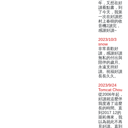
年，又想在好
讀看點書，到
了今天，我第
一次在好讀把
村上春樹的收
音機2讀完，
感謝好讀~
2023/10/3
snow
非常喜歡好
讀，感謝好讀
無私的付出與
陪伴的歲月。
永遠支持好
讀。祝福好讀
長長久久。
2023/9/24
Tomcat Chou
從2006年起，
好讀就這麼伴
我度過了這麼
長的時間。直
到2017.12的
噩耗傳來，我
以為就此不再
見好讀。直到