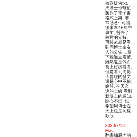
校對提供txt,
周博士也幫忙
製作了電子書
格式上架, 非
常感念~ 可惜
後來2016年中
事忙, 暫停了
校對的支持,
再後來就是看
到周博士由友
人的公告....當
下難過且震驚,
雖然還是偶而
會上好讀看看,
但是看到周博
士曾經的發文
還是心中不捨,
終於, 今天久
違的上線,看到
新版主的通知,
開心不已, 也
希望周博士在
天上也是同樣
歡欣.
2023/7/18
Mac
翻書抽屜內的