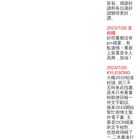
富翁。感謝好
讀和各位讓好
讀變得更好，
讚。
2023/7/26 袁
樹國
好些書都沒有
prc檔案，有
點遺憾！重新
上架還是令人
高興，加油！
2023/7/20
KYLESONG
大概2010知道
好讀, 就三不
五時來此找書,
原本只有看書
時順便回報一
些文字勘誤,
後來2015開始
幫忙周博士製
作電子書, 主
要是OCR檔案
的文字校對,
也曾經掃瞄了
一,二本書進行