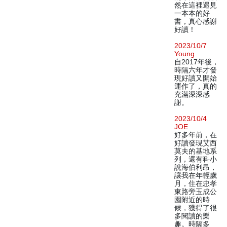
然在這裡遇見
一本本的好
書，真心感謝
好讀！
2023/10/7
Young
自2017年後，
時隔六年才發
現好讀又開始
運作了，真的
充滿深深感
謝。
2023/10/4
JOE
好多年前，在
好讀發現艾西
莫夫的基地系
列，還有科小
說海伯利昂，
讓我在年輕歲
月，住在忠孝
東路旁玉成公
園附近的時
候，獲得了很
多閱讀的樂
趣。時隔多