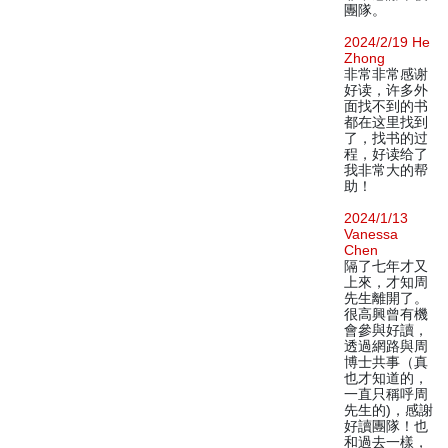
團隊。
2024/2/19 He
Zhong
非常非常感谢
好读，许多外
面找不到的书
都在这里找到
了，找书的过
程，好读给了
我非常大的帮
助！
2024/1/13
Vanessa
Chen
隔了七年才又
上來，才知周
先生離開了。
很高興曾有機
會參與好讀，
透過網路與周
博士共事（真
也才知道的，
一直只稱呼周
先生的)，感謝
好讀團隊！也
和過去一樣，