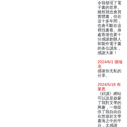
令我發現了電
子書的世界。
雖然我也會買
實體書，但在
這十多年間，
也會不斷在這
裡找書看。身
處香港也要十
分感謝創辦人
和製作電子書
的各位讀友，
感謝大家！
2024/6/1 德瑞
克
感谢你无私的
分享。
2024/5/18 布
莱恩
《好讀》網站
可以說是啟蒙
了我對文學的
興趣，一個提
供了我自由自
在悠遊於文學
書海之中的平
台，太感謝