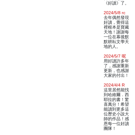
《好讀》了。
2024/5/8 rc
去年偶然發現
好讀，覺得這
裡根本是寶藏
天地！謝謝每
一位在幕後默
默耕耘文學天
地的人。
2024/5/7 呢
用好讀許多年
了，感謝重新
更新，也感謝
大家的付出！
2024/4/4 R
這里居然能找
到哈維爾．西
耶拉的書！驚
喜萬分！希望
能讀到更多這
位歷史小說大
師的作品！感
恩每一位好讀
團隊！