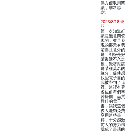
供方便取用閱
讀，非常感
謝。
2023/8/18 璐
羽
第一次知道好
讀是無意間發
現的，並且發
現的那天令我
驚喜且意外的
是—剛好是好
讀復活不久之
後，覺著應該
是某種莫名的
緣分，促使想
找些電子書的
我被帶到了這
裡。這裡有著
各位前輩們辛
苦掃描、品質
極佳的電子
書，讓我這個
後人能夠免費
享用這些書
籍，十分感激
前人的努力讓
我成了書籍的