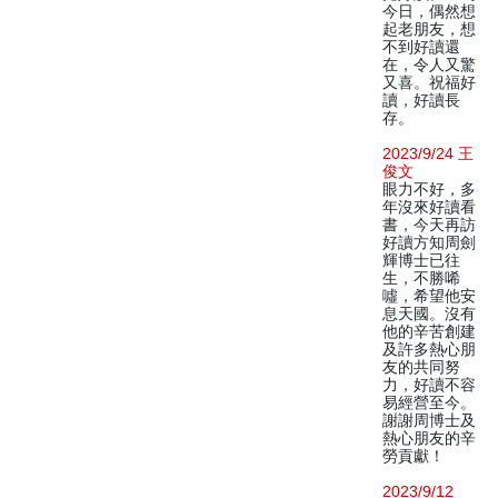
今日，偶然想
起老朋友，想
不到好讀還
在，令人又驚
又喜。祝福好
讀，好讀長
存。
2023/9/24 王
俊文
眼力不好，多
年沒來好讀看
書，今天再訪
好讀方知周劍
輝博士已往
生，不勝唏
噓，希望他安
息天國。沒有
他的辛苦創建
及許多熱心朋
友的共同努
力，好讀不容
易經營至今。
謝謝周博士及
熱心朋友的辛
勞貢獻！
2023/9/12