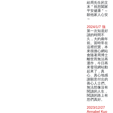
給周先生的文
末＂祝您闔家
平安健康＂～
願他家人心安
～
2024/1/7 強
第一次知道好
讀的時間不
久，大約兩年
前。當時常在
這裡挖寶，本
來很擔心網站
會隨著周博士
離世而無法再
運作，今日再
來發現網站動
起來了，真
心、真心地感
謝願意付出的
善心人士們。
無法想像沒有
閱讀的人生，
閱讀的路上有
您們真好。
2023/12/27
Annabel Kuo