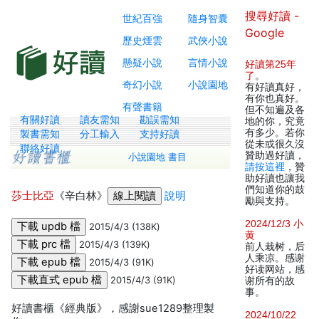
搜尋好讀 -
世紀百強
隨身智囊
Google
歷史煙雲
武俠小說
懸疑小說
言情小說
好讀第25年
了
。
奇幻小說
小說園地
有好讀真好，
有你也真好。
有聲書籍
但不知遍及各
有關好讀
讀友需知
勘誤需知
地的你，究竟
有多少。若你
製書需知
分工輸入
支持好讀
從未或很久沒
聯絡好讀
贊助過好讀，
小說園地 書目
請按這裡
，贊
助好讀也讓我
們知道你的鼓
莎士比亞
《辛白林》
說明
勵與支持。
2024/12/3 小
2015/4/3 (138K)
黄
2015/4/3 (139K)
前人栽树，后
人乘凉。感谢
2015/4/3 (91K)
好读网站，感
2015/4/3 (91K)
谢所有的故
事。
好讀書櫃《經典版》，感謝sue1289整理製
2024/10/22