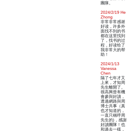
團隊。
2024/2/19 He
Zhong
非常非常感谢
好读，许多外
面找不到的书
都在这里找到
了，找书的过
程，好读给了
我非常大的帮
助！
2024/1/13
Vanessa
Chen
隔了七年才又
上來，才知周
先生離開了。
很高興曾有機
會參與好讀，
透過網路與周
博士共事（真
也才知道的，
一直只稱呼周
先生的)，感謝
好讀團隊！也
和過去一樣，