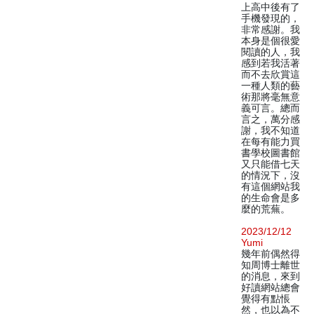
上高中後有了
手機發現的，
非常感謝。我
本身是個很愛
閱讀的人，我
感到若我活著
而不去欣賞這
一種人類的藝
術那將毫無意
義可言。總而
言之，萬分感
謝，我不知道
在每有能力買
書學校圖書館
又只能借七天
的情況下，沒
有這個網站我
的生命會是多
麼的荒蕪。
2023/12/12
Yumi
幾年前偶然得
知周博士離世
的消息，來到
好讀網站總會
覺得有點悵
然，也以為不