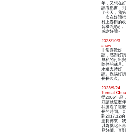
年，又想在好
讀看點書，到
了今天，我第
一次在好讀把
村上春樹的收
音機2讀完，
感謝好讀~
2023/10/3
snow
非常喜歡好
讀，感謝好讀
無私的付出與
陪伴的歲月。
永遠支持好
讀。祝福好讀
長長久久。
2023/9/24
Tomcat Chou
從2006年起，
好讀就這麼伴
我度過了這麼
長的時間。直
到2017.12的
噩耗傳來，我
以為就此不再
見好讀。直到