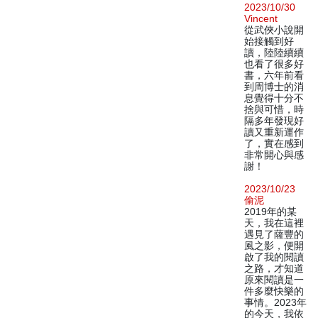
2023/10/30
Vincent
從武俠小說開
始接觸到好
讀，陸陸續續
也看了很多好
書，六年前看
到周博士的消
息覺得十分不
捨與可惜，時
隔多年發現好
讀又重新運作
了，實在感到
非常開心與感
謝！
2023/10/23
偷泥
2019年的某
天，我在這裡
遇見了薩豐的
風之影，便開
啟了我的閱讀
之路，才知道
原來閱讀是一
件多麼快樂的
事情。2023年
的今天，我依