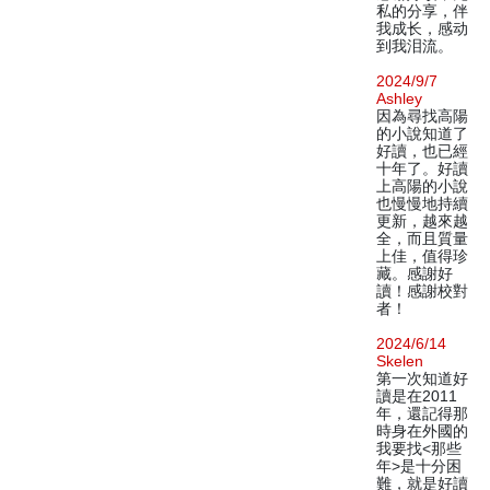
私的分享，伴
我成长，感动
到我泪流。
2024/9/7
Ashley
因為尋找高陽
的小說知道了
好讀，也已經
十年了。好讀
上高陽的小說
也慢慢地持續
更新，越來越
全，而且質量
上佳，值得珍
藏。感謝好
讀！感謝校對
者！
2024/6/14
Skelen
第一次知道好
讀是在2011
年，還記得那
時身在外國的
我要找<那些
年>是十分困
難，就是好讀