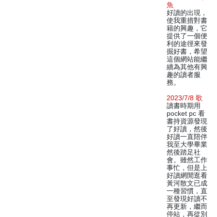
魚
好讀的出現，
使我重措對書
籍的興趣，它
提供了一個便
利的途徑來發
掘好書，希望
這個網站能繼
續為其他有興
趣的讀者服
務。
2023/7/8 歌
讀書時期用
pocket pc 看
書持資源發現
了好讀，然後
好讀一直陪伴
我至大學畢業
然後踏足社
會。雖然工作
事忙，但是上
好讀網閒逛看
黃河散文已成
一種習慣，直
至發現好讀不
再更新，繼而
停站，再從別