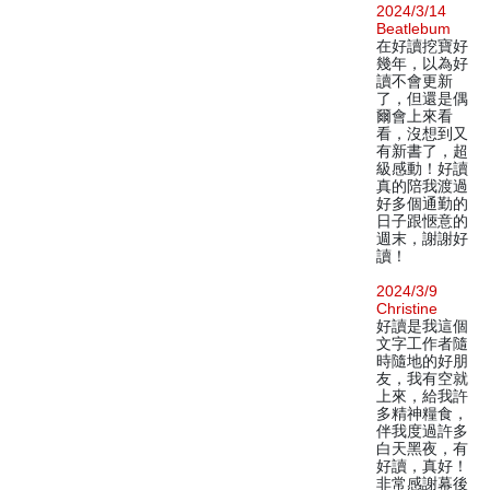
2024/3/14
Beatlebum
在好讀挖寶好
幾年，以為好
讀不會更新
了，但還是偶
爾會上來看
看，沒想到又
有新書了，超
級感動！好讀
真的陪我渡過
好多個通勤的
日子跟愜意的
週末，謝謝好
讀！
2024/3/9
Christine
好讀是我這個
文字工作者隨
時隨地的好朋
友，我有空就
上來，給我許
多精神糧食，
伴我度過許多
白天黑夜，有
好讀，真好！
非常感謝幕後