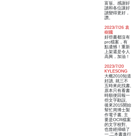
富翁。感謝好
讀和各位讓好
讀變得更好，
讚。
2023/7/26 袁
樹國
好些書都沒有
prc檔案，有
點遺憾！重新
上架還是令人
高興，加油！
2023/7/20
KYLESONG
大概2010知道
好讀, 就三不
五時來此找書,
原本只有看書
時順便回報一
些文字勘誤,
後來2015開始
幫忙周博士製
作電子書, 主
要是OCR檔案
的文字校對,
也曾經掃瞄了
一,二本書進行