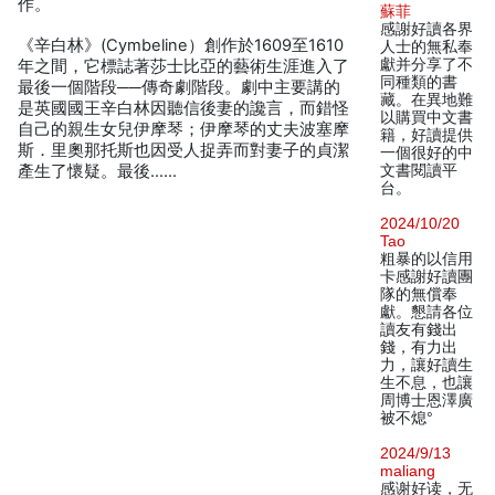
作。
蘇菲
感謝好讀各界
《辛白林》(Cymbeline）創作於1609至1610
人士的無私奉
獻并分享了不
年之間，它標誌著莎士比亞的藝術生涯進入了
同種類的書
最後一個階段──傳奇劇階段。劇中主要講的
藏。在異地難
是英國國王辛白林因聽信後妻的讒言，而錯怪
以購買中文書
自己的親生女兒伊摩琴；伊摩琴的丈夫波塞摩
籍，好讀提供
斯．里奧那托斯也因受人捉弄而對妻子的貞潔
一個很好的中
產生了懷疑。最後……
文書閱讀平
台。
2024/10/20
Tao
粗暴的以信用
卡感謝好讀團
隊的無償奉
獻。懇請各位
讀友有錢出
錢，有力出
力，讓好讀生
生不息，也讓
周博士恩澤廣
被不熄°
2024/9/13
maliang
感谢好读，无