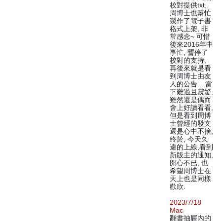
校對提供txt,
周博士也幫忙
製作了電子書
格式上架, 非
常感念~ 可惜
後來2016年中
事忙, 暫停了
校對的支持,
再後來就是看
到周博士由友
人的公告....當
下難過且震驚,
雖然還是偶而
會上好讀看看,
但是看到周博
士曾經的發文
還是心中不捨,
終於, 今天久
違的上線,看到
新版主的通知,
開心不已, 也
希望周博士在
天上也是同樣
歡欣.
2023/7/18
Mac
翻書抽屜內的