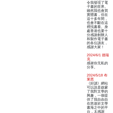
令我發現了電
子書的世界。
雖然我也會買
實體書，但在
這十多年間，
也會不斷在這
裡找書看。身
處香港也要十
分感謝創辦人
和製作電子書
的各位讀友，
感謝大家！
2024/6/1 德瑞
克
感谢你无私的
分享。
2024/5/18 布
莱恩
《好讀》網站
可以說是啟蒙
了我對文學的
興趣，一個提
供了我自由自
在悠遊於文學
書海之中的平
台，太感謝