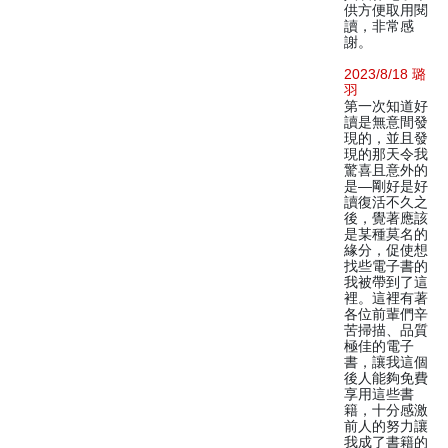
供方便取用閱
讀，非常感
謝。
2023/8/18 璐
羽
第一次知道好
讀是無意間發
現的，並且發
現的那天令我
驚喜且意外的
是—剛好是好
讀復活不久之
後，覺著應該
是某種莫名的
緣分，促使想
找些電子書的
我被帶到了這
裡。這裡有著
各位前輩們辛
苦掃描、品質
極佳的電子
書，讓我這個
後人能夠免費
享用這些書
籍，十分感激
前人的努力讓
我成了書籍的