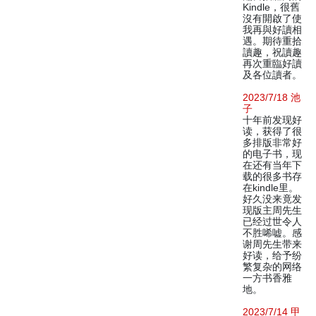
Kindle，很舊
沒有開啟了使
我再與好讀相
遇。期待重拾
讀趣，祝讀趣
再次重臨好讀
及各位讀者。
2023/7/18 池
子
十年前发现好
读，获得了很
多排版非常好
的电子书，现
在还有当年下
载的很多书存
在kindle里。
好久没来竟发
现版主周先生
已经过世令人
不胜唏嘘。感
谢周先生带来
好读，给予纷
繁复杂的网络
一方书香雅
地。
2023/7/14 甲