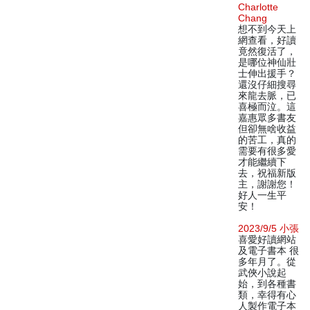
Charlotte
Chang
想不到今天上
網查看，好讀
竟然復活了，
是哪位神仙壯
士伸出援手？
還沒仔細搜尋
來龍去脈，已
喜極而泣。這
嘉惠眾多書友
但卻無啥收益
的苦工，真的
需要有很多愛
才能繼續下
去，祝福新版
主，謝謝您！
好人一生平
安！
2023/9/5 小張
喜愛好讀網站
及電子書本 很
多年月了。從
武俠小說起
始，到各種書
類，幸得有心
人製作電子本