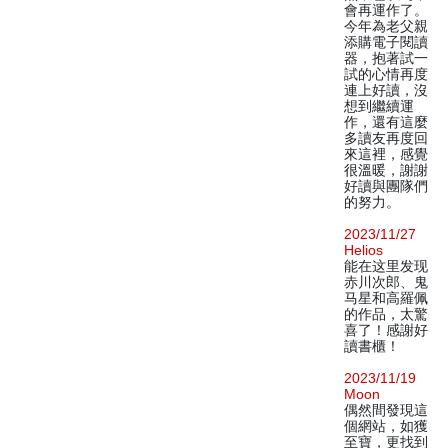
會再運作了。
今年為老父親
添購電子閱讀
器，抱著試一
試的心情再度
連上好讀，沒
想到繼續運
作，還有這麼
多讀友再度回
來這裡，感覺
很溫暖，謝謝
好讀與團隊們
的努力。
2023/11/27
Helios
能在这里发现
赤川次郎、鬼
马星和高羅佩
的作品，太驚
喜了！感謝好
讀書櫃！
2023/11/19
Moon
偶然間發現這
個網站，如獲
至寶，更找到