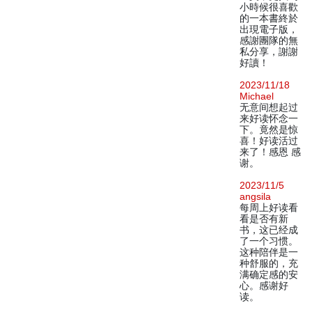
小時候很喜歡
的一本書終於
出現電子版，
感謝團隊的無
私分享，謝謝
好讀！
2023/11/18
Michael
无意间想起过
来好读怀念一
下。竟然是惊
喜！好读活过
来了！感恩 感
谢。
2023/11/5
angsila
每周上好读看
看是否有新
书，这已经成
了一个习惯。
这种陪伴是一
种舒服的，充
满确定感的安
心。感谢好
读。