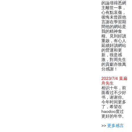
的論壇得悉網
主離世一事，
心有點哀傷，
後悔未曾跟他
言謝在學習期
間他的網站是
我的精神食
糧。見到好讀
重啟，有心人
延續好讀網站
的營運和更
新，很是感
激，對周先生
的貢獻亦致萬
分感謝！
2023/7/4 葉扁
舟先生
相识十年，前
面看过不少好
书，谢谢你。
今年时间更多
了，希望在
haodoo度过
更好的年华。
>>
更多感言