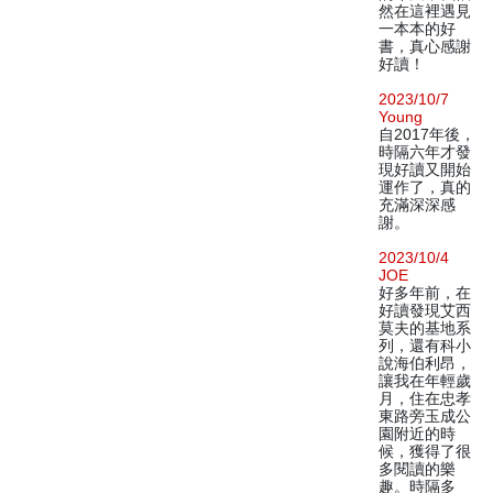
然在這裡遇見
一本本的好
書，真心感謝
好讀！
2023/10/7
Young
自2017年後，
時隔六年才發
現好讀又開始
運作了，真的
充滿深深感
謝。
2023/10/4
JOE
好多年前，在
好讀發現艾西
莫夫的基地系
列，還有科小
說海伯利昂，
讓我在年輕歲
月，住在忠孝
東路旁玉成公
園附近的時
候，獲得了很
多閱讀的樂
趣。時隔多