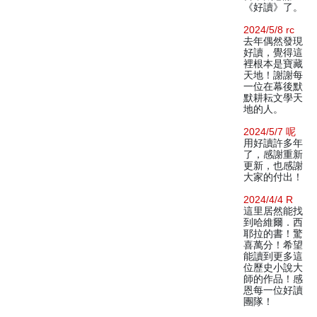
《好讀》了。
2024/5/8 rc
去年偶然發現
好讀，覺得這
裡根本是寶藏
天地！謝謝每
一位在幕後默
默耕耘文學天
地的人。
2024/5/7 呢
用好讀許多年
了，感謝重新
更新，也感謝
大家的付出！
2024/4/4 R
這里居然能找
到哈維爾．西
耶拉的書！驚
喜萬分！希望
能讀到更多這
位歷史小說大
師的作品！感
恩每一位好讀
團隊！