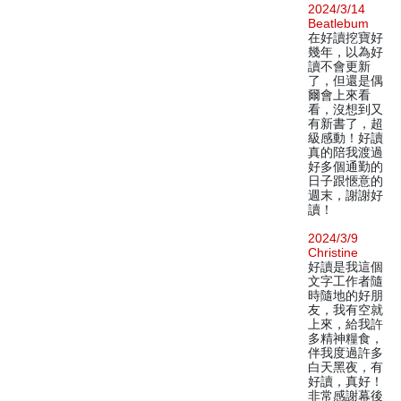
2024/3/14
Beatlebum
在好讀挖寶好
幾年，以為好
讀不會更新
了，但還是偶
爾會上來看
看，沒想到又
有新書了，超
級感動！好讀
真的陪我渡過
好多個通勤的
日子跟愜意的
週末，謝謝好
讀！
2024/3/9
Christine
好讀是我這個
文字工作者隨
時隨地的好朋
友，我有空就
上來，給我許
多精神糧食，
伴我度過許多
白天黑夜，有
好讀，真好！
非常感謝幕後