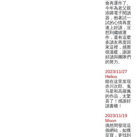
會再運作了。
今年為老父親
添購電子閱讀
器，抱著試一
試的心情再度
連上好讀，沒
想到繼續運
作，還有這麼
多讀友再度回
來這裡，感覺
很溫暖，謝謝
好讀與團隊們
的努力。
2023/11/27
Helios
能在这里发现
赤川次郎、鬼
马星和高羅佩
的作品，太驚
喜了！感謝好
讀書櫃！
2023/11/19
Moon
偶然間發現這
個網站，如獲
至寶，更找到