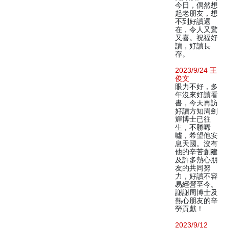
今日，偶然想
起老朋友，想
不到好讀還
在，令人又驚
又喜。祝福好
讀，好讀長
存。
2023/9/24 王
俊文
眼力不好，多
年沒來好讀看
書，今天再訪
好讀方知周劍
輝博士已往
生，不勝唏
噓，希望他安
息天國。沒有
他的辛苦創建
及許多熱心朋
友的共同努
力，好讀不容
易經營至今。
謝謝周博士及
熱心朋友的辛
勞貢獻！
2023/9/12