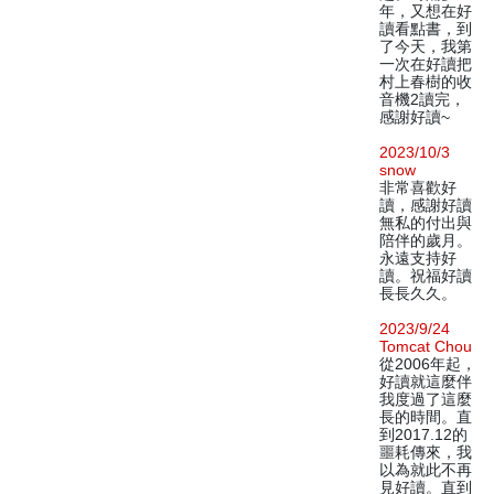
年，又想在好
讀看點書，到
了今天，我第
一次在好讀把
村上春樹的收
音機2讀完，
感謝好讀~
2023/10/3
snow
非常喜歡好
讀，感謝好讀
無私的付出與
陪伴的歲月。
永遠支持好
讀。祝福好讀
長長久久。
2023/9/24
Tomcat Chou
從2006年起，
好讀就這麼伴
我度過了這麼
長的時間。直
到2017.12的
噩耗傳來，我
以為就此不再
見好讀。直到