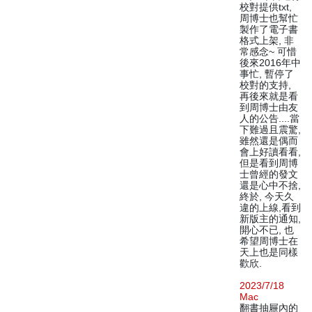
校對提供txt,
周博士也幫忙
製作了電子書
格式上架, 非
常感念~ 可惜
後來2016年中
事忙, 暫停了
校對的支持,
再後來就是看
到周博士由友
人的公告....當
下難過且震驚,
雖然還是偶而
會上好讀看看,
但是看到周博
士曾經的發文
還是心中不捨,
終於, 今天久
違的上線,看到
新版主的通知,
開心不已, 也
希望周博士在
天上也是同樣
歡欣.
2023/7/18
Mac
翻書抽屜內的