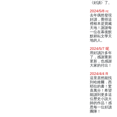
《好讀》了。
2024/5/8 rc
去年偶然發現
好讀，覺得這
裡根本是寶藏
天地！謝謝每
一位在幕後默
默耕耘文學天
地的人。
2024/5/7 呢
用好讀許多年
了，感謝重新
更新，也感謝
大家的付出！
2024/4/4 R
這里居然能找
到哈維爾．西
耶拉的書！驚
喜萬分！希望
能讀到更多這
位歷史小說大
師的作品！感
恩每一位好讀
團隊！