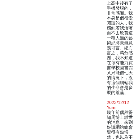
上高中後有了
手機發現的，
非常感謝。我
本身是個很愛
閱讀的人，我
感到若我活著
而不去欣賞這
一種人類的藝
術那將毫無意
義可言。總而
言之，萬分感
謝，我不知道
在每有能力買
書學校圖書館
又只能借七天
的情況下，沒
有這個網站我
的生命會是多
麼的荒蕪。
2023/12/12
Yumi
幾年前偶然得
知周博士離世
的消息，來到
好讀網站總會
覺得有點悵
然，也以為不