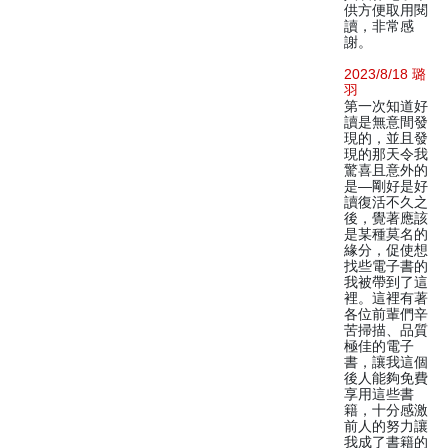
供方便取用閱
讀，非常感
謝。
2023/8/18 璐
羽
第一次知道好
讀是無意間發
現的，並且發
現的那天令我
驚喜且意外的
是—剛好是好
讀復活不久之
後，覺著應該
是某種莫名的
緣分，促使想
找些電子書的
我被帶到了這
裡。這裡有著
各位前輩們辛
苦掃描、品質
極佳的電子
書，讓我這個
後人能夠免費
享用這些書
籍，十分感激
前人的努力讓
我成了書籍的