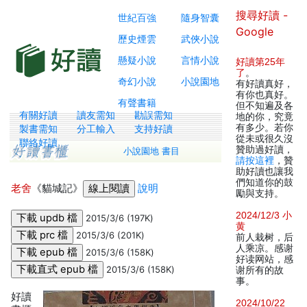
搜尋好讀 -
世紀百強
隨身智囊
Google
歷史煙雲
武俠小說
懸疑小說
言情小說
好讀第25年
了
。
奇幻小說
小說園地
有好讀真好，
有你也真好。
有聲書籍
但不知遍及各
有關好讀
讀友需知
勘誤需知
地的你，究竟
有多少。若你
製書需知
分工輸入
支持好讀
從未或很久沒
聯絡好讀
贊助過好讀，
小說園地 書目
請按這裡
，贊
助好讀也讓我
們知道你的鼓
老舍
《貓城記》
說明
勵與支持。
2024/12/3 小
2015/3/6 (197K)
黄
2015/3/6 (201K)
前人栽树，后
人乘凉。感谢
2015/3/6 (158K)
好读网站，感
2015/3/6 (158K)
谢所有的故
事。
好讀
2024/10/22