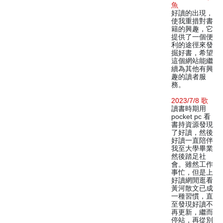
魚
好讀的出現，
使我重措對書
籍的興趣，它
提供了一個便
利的途徑來發
掘好書，希望
這個網站能繼
續為其他有興
趣的讀者服
務。
2023/7/8 歌
讀書時期用
pocket pc 看
書持資源發現
了好讀，然後
好讀一直陪伴
我至大學畢業
然後踏足社
會。雖然工作
事忙，但是上
好讀網閒逛看
黃河散文已成
一種習慣，直
至發現好讀不
再更新，繼而
停站，再從別