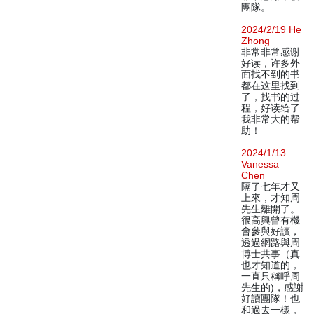
團隊。
2024/2/19 He
Zhong
非常非常感谢
好读，许多外
面找不到的书
都在这里找到
了，找书的过
程，好读给了
我非常大的帮
助！
2024/1/13
Vanessa
Chen
隔了七年才又
上來，才知周
先生離開了。
很高興曾有機
會參與好讀，
透過網路與周
博士共事（真
也才知道的，
一直只稱呼周
先生的)，感謝
好讀團隊！也
和過去一樣，