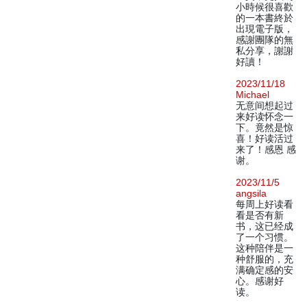
小時候很喜歡
的一本書終於
出現電子版，
感謝團隊的無
私分享，謝謝
好讀！
2023/11/18
Michael
无意间想起过
来好读怀念一
下。竟然是惊
喜！好读活过
来了！感恩 感
谢。
2023/11/5
angsila
每周上好读看
看是否有新
书，这已经成
了一个习惯。
这种陪伴是一
种舒服的，充
满确定感的安
心。感谢好
读。