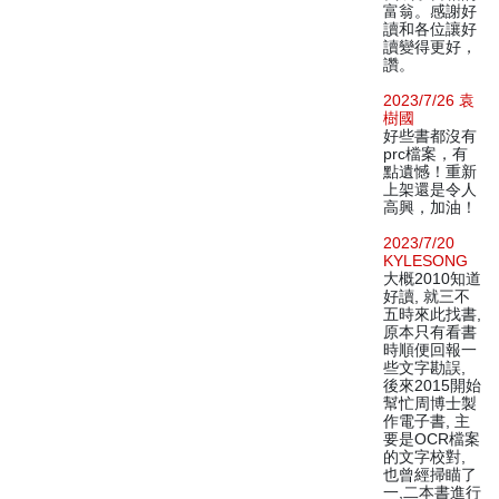
富翁。感謝好
讀和各位讓好
讀變得更好，
讚。
2023/7/26 袁
樹國
好些書都沒有
prc檔案，有
點遺憾！重新
上架還是令人
高興，加油！
2023/7/20
KYLESONG
大概2010知道
好讀, 就三不
五時來此找書,
原本只有看書
時順便回報一
些文字勘誤,
後來2015開始
幫忙周博士製
作電子書, 主
要是OCR檔案
的文字校對,
也曾經掃瞄了
一,二本書進行