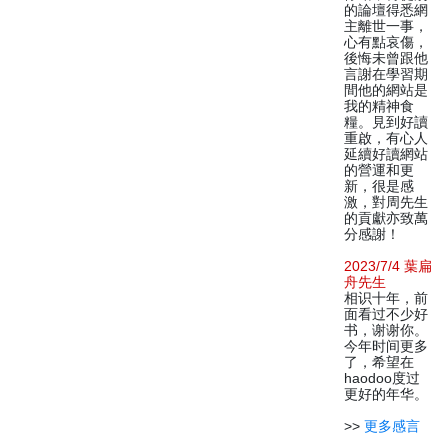
的論壇得悉網
主離世一事，
心有點哀傷，
後悔未曾跟他
言謝在學習期
間他的網站是
我的精神食
糧。見到好讀
重啟，有心人
延續好讀網站
的營運和更
新，很是感
激，對周先生
的貢獻亦致萬
分感謝！
2023/7/4 葉扁
舟先生
相识十年，前
面看过不少好
书，谢谢你。
今年时间更多
了，希望在
haodoo度过
更好的年华。
>>
更多感言