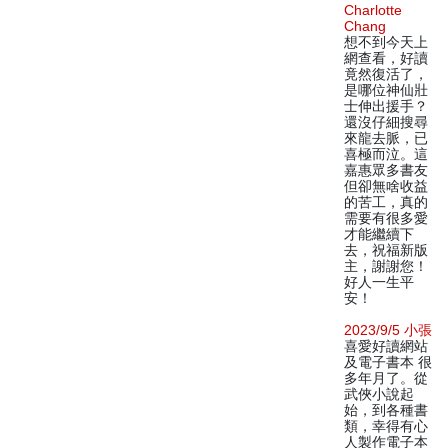
Charlotte
Chang
想不到今天上
網查看，好讀
竟然復活了，
是哪位神仙壯
士伸出援手？
還沒仔細搜尋
來龍去脈，已
喜極而泣。這
嘉惠眾多書友
但卻無啥收益
的苦工，真的
需要有很多愛
才能繼續下
去，祝福新版
主，謝謝您！
好人一生平
安！
2023/9/5 小張
喜愛好讀網站
及電子書本 很
多年月了。從
武俠小說起
始，到各種書
類，幸得有心
人製作電子本