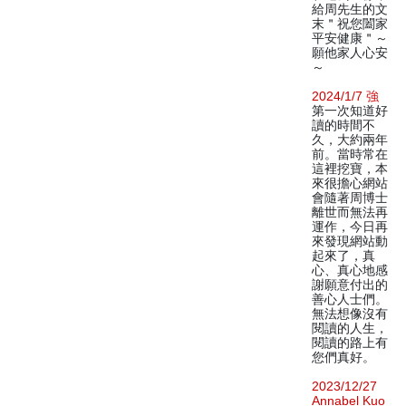
給周先生的文
末＂祝您闔家
平安健康＂～
願他家人心安
～
2024/1/7 強
第一次知道好
讀的時間不
久，大約兩年
前。當時常在
這裡挖寶，本
來很擔心網站
會隨著周博士
離世而無法再
運作，今日再
來發現網站動
起來了，真
心、真心地感
謝願意付出的
善心人士們。
無法想像沒有
閱讀的人生，
閱讀的路上有
您們真好。
2023/12/27
Annabel Kuo