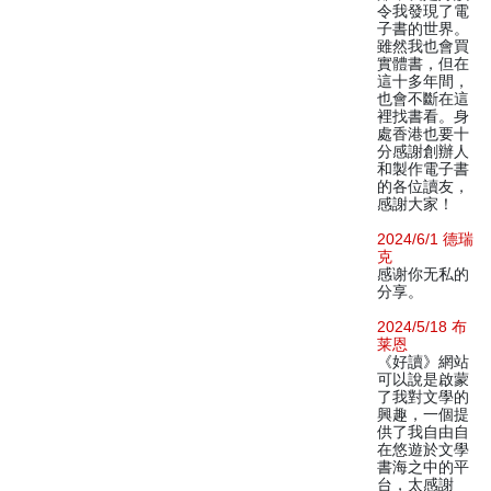
令我發現了電
子書的世界。
雖然我也會買
實體書，但在
這十多年間，
也會不斷在這
裡找書看。身
處香港也要十
分感謝創辦人
和製作電子書
的各位讀友，
感謝大家！
2024/6/1 德瑞
克
感谢你无私的
分享。
2024/5/18 布
莱恩
《好讀》網站
可以說是啟蒙
了我對文學的
興趣，一個提
供了我自由自
在悠遊於文學
書海之中的平
台，太感謝