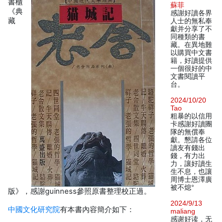
書櫃
蘇菲
《典
感謝好讀各界
藏
人士的無私奉
獻并分享了不
同種類的書
藏。在異地難
以購買中文書
籍，好讀提供
一個很好的中
文書閱讀平
台。
2024/10/20
Tao
粗暴的以信用
卡感謝好讀團
隊的無償奉
獻。懇請各位
讀友有錢出
錢，有力出
力，讓好讀生
生不息，也讓
周博士恩澤廣
被不熄°
版》，感謝guinness參照原書整理校正過。
2024/9/13
中國文化研究院
有本書內容簡介如下：
maliang
感谢好读，无