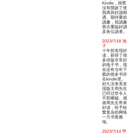
Kindle，很舊
沒有開啟了使
我再與好讀相
遇。期待重拾
讀趣，祝讀趣
再次重臨好讀
及各位讀者。
2023/7/18 池
子
十年前发现好
读，获得了很
多排版非常好
的电子书，现
在还有当年下
载的很多书存
在kindle里。
好久没来竟发
现版主周先生
已经过世令人
不胜唏嘘。感
谢周先生带来
好读，给予纷
繁复杂的网络
一方书香雅
地。
2023/7/14 甲