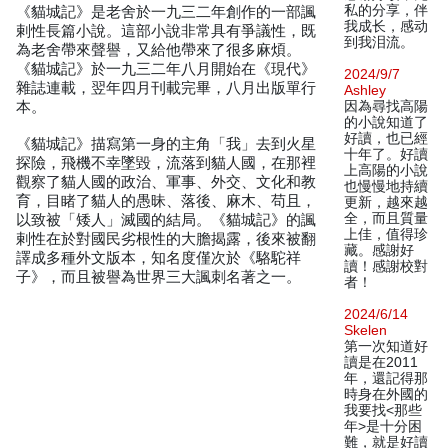
私的分享，伴
《貓城記》是老舍於一九三二年創作的一部諷
我成长，感动
剌性長篇小說。這部小說非常具有爭議性，既
到我泪流。
為老舍帶來聲譽，又給他帶來了很多麻煩。
《貓城記》於一九三二年八月開始在《現代》
2024/9/7
雜誌連載，翌年四月刊載完畢，八月出版單行
Ashley
本。
因為尋找高陽
的小說知道了
好讀，也已經
《貓城記》描寫第一身的主角「我」去到火星
十年了。好讀
探險，飛機不幸墜毀，流落到貓人國，在那裡
上高陽的小說
觀察了貓人國的政治、軍事、外交、文化和教
也慢慢地持續
育，目睹了貓人的愚昧、落後、麻木、苟且，
更新，越來越
全，而且質量
以致被「矮人」滅國的結局。《貓城記》的諷
上佳，值得珍
剌性在於對國民劣根性的大膽揭露，後來被翻
藏。感謝好
譯成多種外文版本，知名度僅次於《駱駝祥
讀！感謝校對
子》，而且被譽為世界三大諷刺名著之一。
者！
2024/6/14
Skelen
第一次知道好
讀是在2011
年，還記得那
時身在外國的
我要找<那些
年>是十分困
難，就是好讀