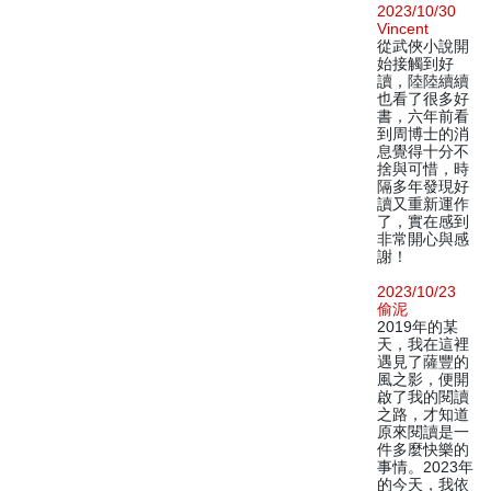
2023/10/30
Vincent
從武俠小說開
始接觸到好
讀，陸陸續續
也看了很多好
書，六年前看
到周博士的消
息覺得十分不
捨與可惜，時
隔多年發現好
讀又重新運作
了，實在感到
非常開心與感
謝！
2023/10/23
偷泥
2019年的某
天，我在這裡
遇見了薩豐的
風之影，便開
啟了我的閱讀
之路，才知道
原來閱讀是一
件多麼快樂的
事情。2023年
的今天，我依