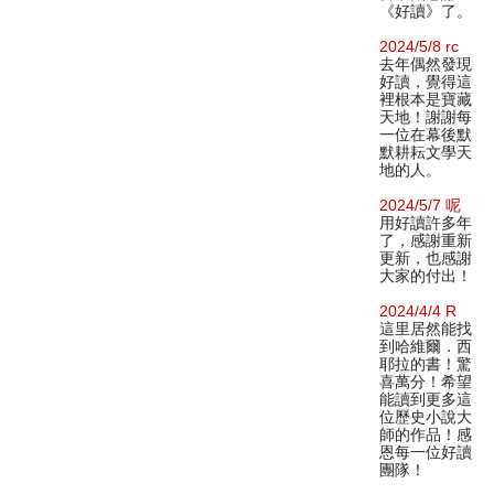
《好讀》了。
2024/5/8 rc
去年偶然發現
好讀，覺得這
裡根本是寶藏
天地！謝謝每
一位在幕後默
默耕耘文學天
地的人。
2024/5/7 呢
用好讀許多年
了，感謝重新
更新，也感謝
大家的付出！
2024/4/4 R
這里居然能找
到哈維爾．西
耶拉的書！驚
喜萬分！希望
能讀到更多這
位歷史小說大
師的作品！感
恩每一位好讀
團隊！