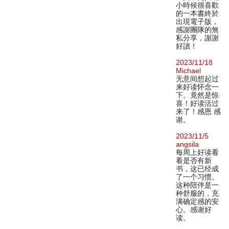
小時候很喜歡
的一本書終於
出現電子版，
感謝團隊的無
私分享，謝謝
好讀！
2023/11/18
Michael
无意间想起过
来好读怀念一
下。竟然是惊
喜！好读活过
来了！感恩 感
谢。
2023/11/5
angsila
每周上好读看
看是否有新
书，这已经成
了一个习惯。
这种陪伴是一
种舒服的，充
满确定感的安
心。感谢好
读。