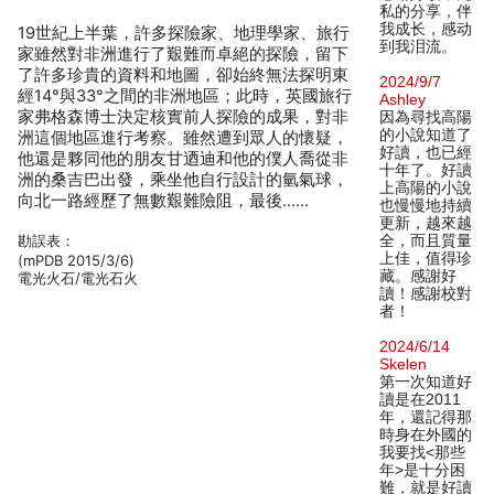
私的分享，伴
我成长，感动
19世紀上半葉，許多探險家、地理學家、旅行
到我泪流。
家雖然對非洲進行了艱難而卓絕的探險，留下
了許多珍貴的資料和地圖，卻始終無法探明東
2024/9/7
經14°與33°之間的非洲地區；此時，英國旅行
Ashley
家弗格森博士決定核實前人探險的成果，對非
因為尋找高陽
的小說知道了
洲這個地區進行考察。雖然遭到眾人的懷疑，
好讀，也已經
他還是夥同他的朋友甘迺迪和他的僕人喬從非
十年了。好讀
洲的桑吉巴出發，乘坐他自行設計的氫氣球，
上高陽的小說
向北一路經歷了無數艱難險阻，最後……
也慢慢地持續
更新，越來越
勘誤表：
全，而且質量
上佳，值得珍
(mPDB 2015/3/6)
藏。感謝好
電光火石/電光石火
讀！感謝校對
者！
2024/6/14
Skelen
第一次知道好
讀是在2011
年，還記得那
時身在外國的
我要找<那些
年>是十分困
難，就是好讀