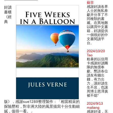
蘇菲
感謝好讀各界
好讀
人士的無私奉
書櫃
獻并分享了不
《經
同種類的書
典
藏。在異地難
以購買中文書
籍，好讀提供
一個很好的中
文書閱讀平
台。
2024/10/20
Tao
粗暴的以信用
卡感謝好讀團
隊的無償奉
獻。懇請各位
讀友有錢出
錢，有力出
力，讓好讀生
生不息，也讓
周博士恩澤廣
被不熄°
版》，感謝sue1289整理製作：「相當精采的
2024/9/13
探險歷程，對非洲大陸的風景描寫十分生動細
maliang
膩，值得一看。」
感谢好读，无