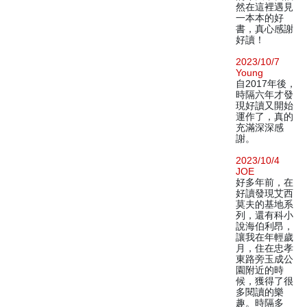
然在這裡遇見
一本本的好
書，真心感謝
好讀！
2023/10/7
Young
自2017年後，
時隔六年才發
現好讀又開始
運作了，真的
充滿深深感
謝。
2023/10/4
JOE
好多年前，在
好讀發現艾西
莫夫的基地系
列，還有科小
說海伯利昂，
讓我在年輕歲
月，住在忠孝
東路旁玉成公
園附近的時
候，獲得了很
多閱讀的樂
趣。時隔多