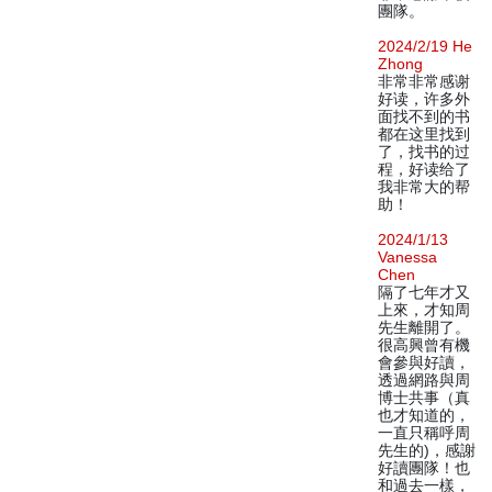
團隊。
2024/2/19 He
Zhong
非常非常感谢
好读，许多外
面找不到的书
都在这里找到
了，找书的过
程，好读给了
我非常大的帮
助！
2024/1/13
Vanessa
Chen
隔了七年才又
上來，才知周
先生離開了。
很高興曾有機
會參與好讀，
透過網路與周
博士共事（真
也才知道的，
一直只稱呼周
先生的)，感謝
好讀團隊！也
和過去一樣，