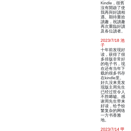
Kindle，很舊
沒有開啟了使
我再與好讀相
遇。期待重拾
讀趣，祝讀趣
再次重臨好讀
及各位讀者。
2023/7/18 池
子
十年前发现好
读，获得了很
多排版非常好
的电子书，现
在还有当年下
载的很多书存
在kindle里。
好久没来竟发
现版主周先生
已经过世令人
不胜唏嘘。感
谢周先生带来
好读，给予纷
繁复杂的网络
一方书香雅
地。
2023/7/14 甲