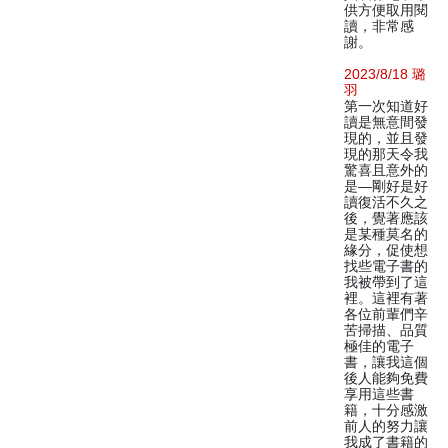
供方便取用閱
讀，非常感
謝。
2023/8/18 璐
羽
第一次知道好
讀是無意間發
現的，並且發
現的那天令我
驚喜且意外的
是—剛好是好
讀復活不久之
後，覺著應該
是某種莫名的
緣分，促使想
找些電子書的
我被帶到了這
裡。這裡有著
各位前輩們辛
苦掃描、品質
極佳的電子
書，讓我這個
後人能夠免費
享用這些書
籍，十分感激
前人的努力讓
我成了書籍的