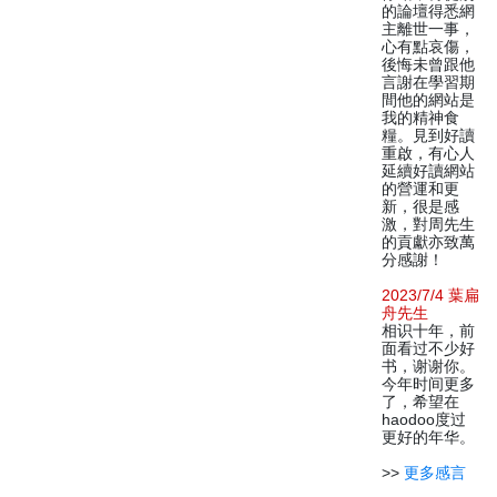
的論壇得悉網
主離世一事，
心有點哀傷，
後悔未曾跟他
言謝在學習期
間他的網站是
我的精神食
糧。見到好讀
重啟，有心人
延續好讀網站
的營運和更
新，很是感
激，對周先生
的貢獻亦致萬
分感謝！
2023/7/4 葉扁
舟先生
相识十年，前
面看过不少好
书，谢谢你。
今年时间更多
了，希望在
haodoo度过
更好的年华。
>>
更多感言