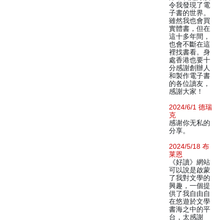
令我發現了電
子書的世界。
雖然我也會買
實體書，但在
這十多年間，
也會不斷在這
裡找書看。身
處香港也要十
分感謝創辦人
和製作電子書
的各位讀友，
感謝大家！
2024/6/1 德瑞
克
感谢你无私的
分享。
2024/5/18 布
莱恩
《好讀》網站
可以說是啟蒙
了我對文學的
興趣，一個提
供了我自由自
在悠遊於文學
書海之中的平
台，太感謝