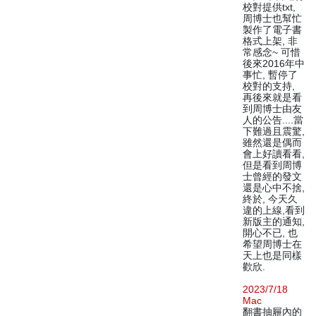
校對提供txt,
周博士也幫忙
製作了電子書
格式上架, 非
常感念~ 可惜
後來2016年中
事忙, 暫停了
校對的支持,
再後來就是看
到周博士由友
人的公告....當
下難過且震驚,
雖然還是偶而
會上好讀看看,
但是看到周博
士曾經的發文
還是心中不捨,
終於, 今天久
違的上線,看到
新版主的通知,
開心不已, 也
希望周博士在
天上也是同樣
歡欣.
2023/7/18
Mac
翻書抽屜內的