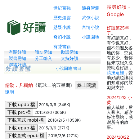
搜尋好讀 -
世紀百強
隨身智囊
Google
歷史煙雲
武俠小說
懸疑小說
言情小說
好讀第25年
了
。
奇幻小說
小說園地
有好讀真好，
有你也真好。
有聲書籍
但不知遍及各
有關好讀
讀友需知
勘誤需知
地的你，究竟
有多少。若你
製書需知
分工輸入
支持好讀
從未或很久沒
聯絡好讀
贊助過好讀，
小說園地 書目
請按這裡
，贊
助好讀也讓我
們知道你的鼓
儒勒．凡爾納
《氣球上的五星期》
勵與支持。
說明
2024/12/3 小
黄
2015/3/6 (346K)
前人栽树，后
2015/3/6 (365K)
人乘凉。感谢
好读网站，感
2016/2/5 (1058K)
谢所有的故
事。
2015/3/6 (271K)
2015/3/6 (271K)
2024/10/22