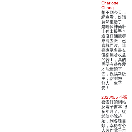
Charlotte
Chang
想不到今天上
網查看，好讀
竟然復活了，
是哪位神仙壯
士伸出援手？
還沒仔細搜尋
來龍去脈，已
喜極而泣。這
嘉惠眾多書友
但卻無啥收益
的苦工，真的
需要有很多愛
才能繼續下
去，祝福新版
主，謝謝您！
好人一生平
安！
2023/9/5 小張
喜愛好讀網站
及電子書本 很
多年月了。從
武俠小說起
始，到各種書
類，幸得有心
人製作電子本