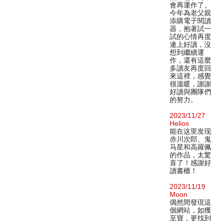
會再運作了。
今年為老父親
添購電子閱讀
器，抱著試一
試的心情再度
連上好讀，沒
想到繼續運
作，還有這麼
多讀友再度回
來這裡，感覺
很溫暖，謝謝
好讀與團隊們
的努力。
2023/11/27
Helios
能在这里发现
赤川次郎、鬼
马星和高羅佩
的作品，太驚
喜了！感謝好
讀書櫃！
2023/11/19
Moon
偶然間發現這
個網站，如獲
至寶，更找到