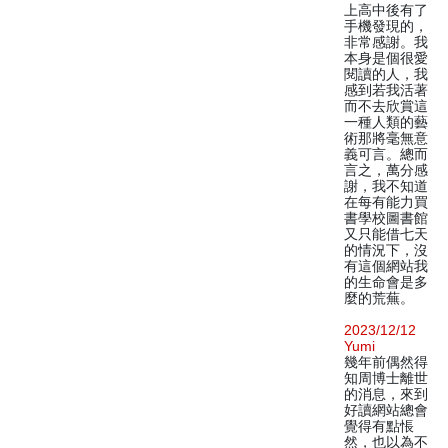
上高中後有了
手機發現的，
非常感謝。我
本身是個很愛
閱讀的人，我
感到若我活著
而不去欣賞這
一種人類的藝
術那將毫無意
義可言。總而
言之，萬分感
謝，我不知道
在每有能力買
書學校圖書館
又只能借七天
的情況下，沒
有這個網站我
的生命會是多
麼的荒蕪。
2023/12/12
Yumi
幾年前偶然得
知周博士離世
的消息，來到
好讀網站總會
覺得有點悵
然，也以為不