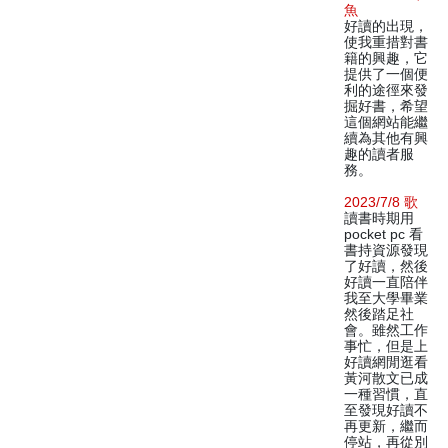
魚
好讀的出現，
使我重措對書
籍的興趣，它
提供了一個便
利的途徑來發
掘好書，希望
這個網站能繼
續為其他有興
趣的讀者服
務。
2023/7/8 歌
讀書時期用
pocket pc 看
書持資源發現
了好讀，然後
好讀一直陪伴
我至大學畢業
然後踏足社
會。雖然工作
事忙，但是上
好讀網閒逛看
黃河散文已成
一種習慣，直
至發現好讀不
再更新，繼而
停站，再從別