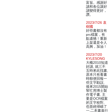
富翁。感謝好
讀和各位讓好
讀變得更好，
讚。
2023/7/26 袁
樹國
好些書都沒有
prc檔案，有
點遺憾！重新
上架還是令人
高興，加油！
2023/7/20
KYLESONG
大概2010知道
好讀, 就三不
五時來此找書,
原本只有看書
時順便回報一
些文字勘誤,
後來2015開始
幫忙周博士製
作電子書, 主
要是OCR檔案
的文字校對,
也曾經掃瞄了
一,二本書進行