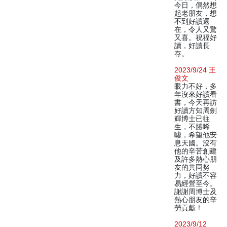
今日，偶然想
起老朋友，想
不到好讀還
在，令人又驚
又喜。祝福好
讀，好讀長
存。
2023/9/24 王
俊文
眼力不好，多
年沒來好讀看
書，今天再訪
好讀方知周劍
輝博士已往
生，不勝唏
噓，希望他安
息天國。沒有
他的辛苦創建
及許多熱心朋
友的共同努
力，好讀不容
易經營至今。
謝謝周博士及
熱心朋友的辛
勞貢獻！
2023/9/12