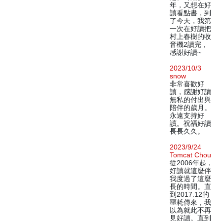
年，又想在好
讀看點書，到
了今天，我第
一次在好讀把
村上春樹的收
音機2讀完，
感謝好讀~
2023/10/3
snow
非常喜歡好
讀，感謝好讀
無私的付出與
陪伴的歲月。
永遠支持好
讀。祝福好讀
長長久久。
2023/9/24
Tomcat Chou
從2006年起，
好讀就這麼伴
我度過了這麼
長的時間。直
到2017.12的
噩耗傳來，我
以為就此不再
見好讀。直到