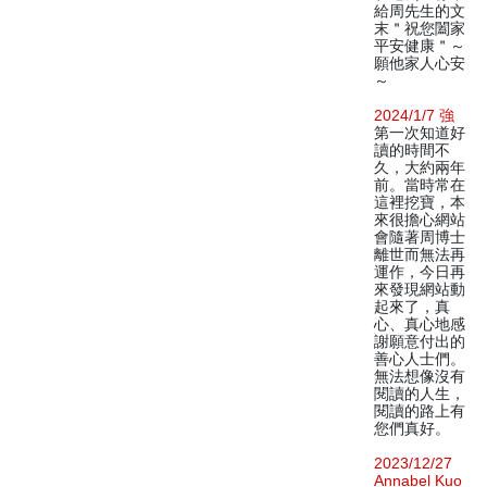
給周先生的文
末＂祝您闔家
平安健康＂～
願他家人心安
～
2024/1/7 強
第一次知道好
讀的時間不
久，大約兩年
前。當時常在
這裡挖寶，本
來很擔心網站
會隨著周博士
離世而無法再
運作，今日再
來發現網站動
起來了，真
心、真心地感
謝願意付出的
善心人士們。
無法想像沒有
閱讀的人生，
閱讀的路上有
您們真好。
2023/12/27
Annabel Kuo