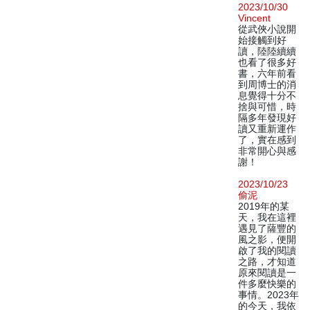
2023/10/30
Vincent
從武俠小說開
始接觸到好
讀，陸陸續續
也看了很多好
書，六年前看
到周博士的消
息覺得十分不
捨與可惜，時
隔多年發現好
讀又重新運作
了，實在感到
非常開心與感
謝！
2023/10/23
偷泥
2019年的某
天，我在這裡
遇見了薩豐的
風之影，便開
啟了我的閱讀
之路，才知道
原來閱讀是一
件多麼快樂的
事情。2023年
的今天，我依