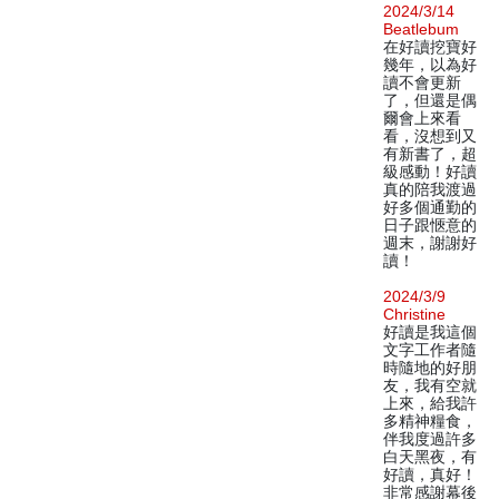
2024/3/14
Beatlebum
在好讀挖寶好
幾年，以為好
讀不會更新
了，但還是偶
爾會上來看
看，沒想到又
有新書了，超
級感動！好讀
真的陪我渡過
好多個通勤的
日子跟愜意的
週末，謝謝好
讀！
2024/3/9
Christine
好讀是我這個
文字工作者隨
時隨地的好朋
友，我有空就
上來，給我許
多精神糧食，
伴我度過許多
白天黑夜，有
好讀，真好！
非常感謝幕後