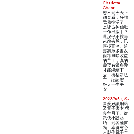
Charlotte
Chang
想不到今天上
網查看，好讀
竟然復活了，
是哪位神仙壯
士伸出援手？
還沒仔細搜尋
來龍去脈，已
喜極而泣。這
嘉惠眾多書友
但卻無啥收益
的苦工，真的
需要有很多愛
才能繼續下
去，祝福新版
主，謝謝您！
好人一生平
安！
2023/9/5 小張
喜愛好讀網站
及電子書本 很
多年月了。從
武俠小說起
始，到各種書
類，幸得有心
人製作電子本