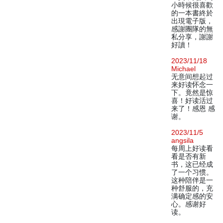
小時候很喜歡
的一本書終於
出現電子版，
感謝團隊的無
私分享，謝謝
好讀！
2023/11/18
Michael
无意间想起过
来好读怀念一
下。竟然是惊
喜！好读活过
来了！感恩 感
谢。
2023/11/5
angsila
每周上好读看
看是否有新
书，这已经成
了一个习惯。
这种陪伴是一
种舒服的，充
满确定感的安
心。感谢好
读。