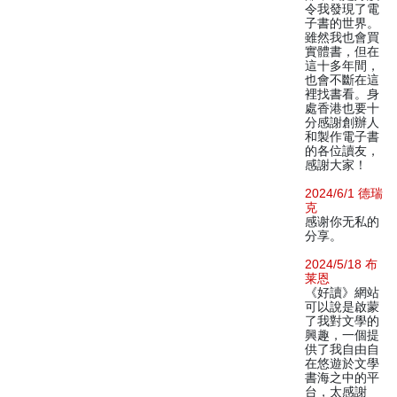
令我發現了電
子書的世界。
雖然我也會買
實體書，但在
這十多年間，
也會不斷在這
裡找書看。身
處香港也要十
分感謝創辦人
和製作電子書
的各位讀友，
感謝大家！
2024/6/1 德瑞
克
感谢你无私的
分享。
2024/5/18 布
莱恩
《好讀》網站
可以說是啟蒙
了我對文學的
興趣，一個提
供了我自由自
在悠遊於文學
書海之中的平
台，太感謝