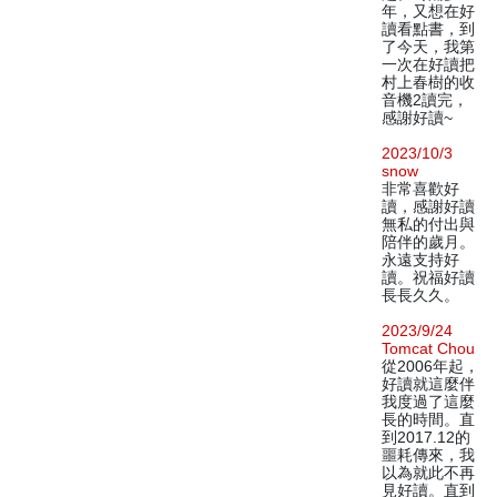
年，又想在好
讀看點書，到
了今天，我第
一次在好讀把
村上春樹的收
音機2讀完，
感謝好讀~
2023/10/3
snow
非常喜歡好
讀，感謝好讀
無私的付出與
陪伴的歲月。
永遠支持好
讀。祝福好讀
長長久久。
2023/9/24
Tomcat Chou
從2006年起，
好讀就這麼伴
我度過了這麼
長的時間。直
到2017.12的
噩耗傳來，我
以為就此不再
見好讀。直到