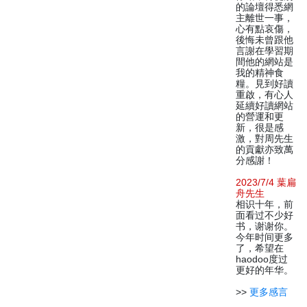
的論壇得悉網
主離世一事，
心有點哀傷，
後悔未曾跟他
言謝在學習期
間他的網站是
我的精神食
糧。見到好讀
重啟，有心人
延續好讀網站
的營運和更
新，很是感
激，對周先生
的貢獻亦致萬
分感謝！
2023/7/4 葉扁
舟先生
相识十年，前
面看过不少好
书，谢谢你。
今年时间更多
了，希望在
haodoo度过
更好的年华。
>>
更多感言