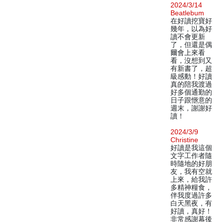
2024/3/14
Beatlebum
在好讀挖寶好
幾年，以為好
讀不會更新
了，但還是偶
爾會上來看
看，沒想到又
有新書了，超
級感動！好讀
真的陪我渡過
好多個通勤的
日子跟愜意的
週末，謝謝好
讀！
2024/3/9
Christine
好讀是我這個
文字工作者隨
時隨地的好朋
友，我有空就
上來，給我許
多精神糧食，
伴我度過許多
白天黑夜，有
好讀，真好！
非常感謝幕後