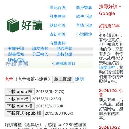
搜尋好讀 -
世紀百強
隨身智囊
Google
歷史煙雲
武俠小說
懸疑小說
言情小說
好讀第25年
了
。
奇幻小說
小說園地
有好讀真好，
有你也真好。
有聲書籍
但不知遍及各
有關好讀
讀友需知
勘誤需知
地的你，究竟
有多少。若你
製書需知
分工輸入
支持好讀
從未或很久沒
聯絡好讀
贊助過好讀，
小說園地 書目
請按這裡
，贊
助好讀也讓我
們知道你的鼓
老舍
《老舍短篇小說選》
說明
勵與支持。
2024/12/3 小
2015/3/6 (217K)
黄
2015/3/6 (223K)
前人栽树，后
人乘凉。感谢
2015/3/6 (160K)
好读网站，感
2015/3/6 (160K)
谢所有的故
事。
好讀書櫃《經典版》，感謝sue1289整理製
2024/10/22