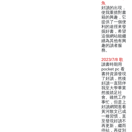
魚
好讀的出現，
使我重措對書
籍的興趣，它
提供了一個便
利的途徑來發
掘好書，希望
這個網站能繼
續為其他有興
趣的讀者服
務。
2023/7/8 歌
讀書時期用
pocket pc 看
書持資源發現
了好讀，然後
好讀一直陪伴
我至大學畢業
然後踏足社
會。雖然工作
事忙，但是上
好讀網閒逛看
黃河散文已成
一種習慣，直
至發現好讀不
再更新，繼而
停站，再從別