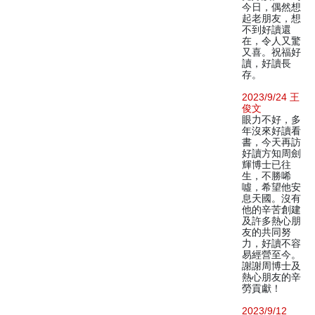
今日，偶然想
起老朋友，想
不到好讀還
在，令人又驚
又喜。祝福好
讀，好讀長
存。
2023/9/24 王
俊文
眼力不好，多
年沒來好讀看
書，今天再訪
好讀方知周劍
輝博士已往
生，不勝唏
噓，希望他安
息天國。沒有
他的辛苦創建
及許多熱心朋
友的共同努
力，好讀不容
易經營至今。
謝謝周博士及
熱心朋友的辛
勞貢獻！
2023/9/12