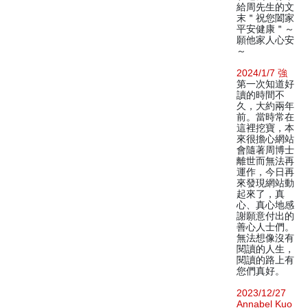
給周先生的文
末＂祝您闔家
平安健康＂～
願他家人心安
～
2024/1/7 強
第一次知道好
讀的時間不
久，大約兩年
前。當時常在
這裡挖寶，本
來很擔心網站
會隨著周博士
離世而無法再
運作，今日再
來發現網站動
起來了，真
心、真心地感
謝願意付出的
善心人士們。
無法想像沒有
閱讀的人生，
閱讀的路上有
您們真好。
2023/12/27
Annabel Kuo