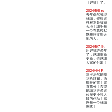
《好讀》了。
2024/5/8 rc
去年偶然發現
好讀，覺得這
裡根本是寶藏
天地！謝謝每
一位在幕後默
默耕耘文學天
地的人。
2024/5/7 呢
用好讀許多年
了，感謝重新
更新，也感謝
大家的付出！
2024/4/4 R
這里居然能找
到哈維爾．西
耶拉的書！驚
喜萬分！希望
能讀到更多這
位歷史小說大
師的作品！感
恩每一位好讀
團隊！