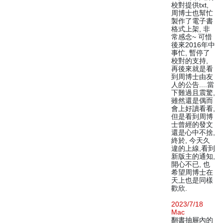
校對提供txt,
周博士也幫忙
製作了電子書
格式上架, 非
常感念~ 可惜
後來2016年中
事忙, 暫停了
校對的支持,
再後來就是看
到周博士由友
人的公告....當
下難過且震驚,
雖然還是偶而
會上好讀看看,
但是看到周博
士曾經的發文
還是心中不捨,
終於, 今天久
違的上線,看到
新版主的通知,
開心不已, 也
希望周博士在
天上也是同樣
歡欣.
2023/7/18
Mac
翻書抽屜內的