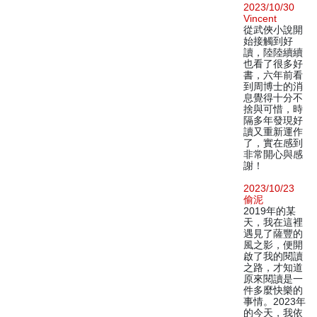
2023/10/30
Vincent
從武俠小說開
始接觸到好
讀，陸陸續續
也看了很多好
書，六年前看
到周博士的消
息覺得十分不
捨與可惜，時
隔多年發現好
讀又重新運作
了，實在感到
非常開心與感
謝！
2023/10/23
偷泥
2019年的某
天，我在這裡
遇見了薩豐的
風之影，便開
啟了我的閱讀
之路，才知道
原來閱讀是一
件多麼快樂的
事情。2023年
的今天，我依