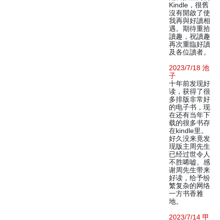
Kindle，很舊
沒有開啟了使
我再與好讀相
遇。期待重拾
讀趣，祝讀趣
再次重臨好讀
及各位讀者。
2023/7/18 池
子
十年前发现好
读，获得了很
多排版非常好
的电子书，现
在还有当年下
载的很多书存
在kindle里。
好久没来竟发
现版主周先生
已经过世令人
不胜唏嘘。感
谢周先生带来
好读，给予纷
繁复杂的网络
一方书香雅
地。
2023/7/14 甲