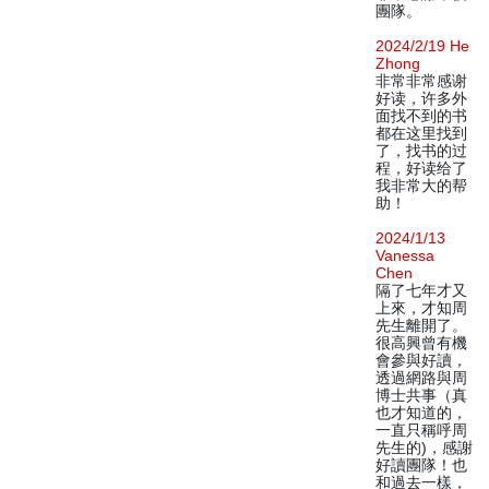
團隊。
2024/2/19 He
Zhong
非常非常感谢
好读，许多外
面找不到的书
都在这里找到
了，找书的过
程，好读给了
我非常大的帮
助！
2024/1/13
Vanessa
Chen
隔了七年才又
上來，才知周
先生離開了。
很高興曾有機
會參與好讀，
透過網路與周
博士共事（真
也才知道的，
一直只稱呼周
先生的)，感謝
好讀團隊！也
和過去一樣，