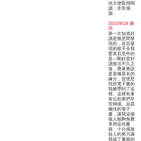
供方便取用閱
讀，非常感
謝。
2023/8/18 璐
羽
第一次知道好
讀是無意間發
現的，並且發
現的那天令我
驚喜且意外的
是—剛好是好
讀復活不久之
後，覺著應該
是某種莫名的
緣分，促使想
找些電子書的
我被帶到了這
裡。這裡有著
各位前輩們辛
苦掃描、品質
極佳的電子
書，讓我這個
後人能夠免費
享用這些書
籍，十分感激
前人的努力讓
我成了書籍的