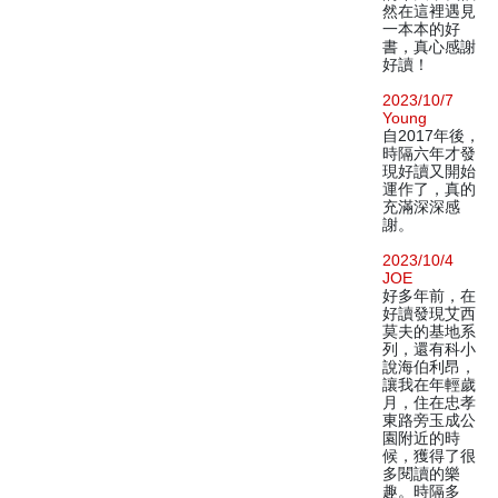
然在這裡遇見
一本本的好
書，真心感謝
好讀！
2023/10/7
Young
自2017年後，
時隔六年才發
現好讀又開始
運作了，真的
充滿深深感
謝。
2023/10/4
JOE
好多年前，在
好讀發現艾西
莫夫的基地系
列，還有科小
說海伯利昂，
讓我在年輕歲
月，住在忠孝
東路旁玉成公
園附近的時
候，獲得了很
多閱讀的樂
趣。時隔多