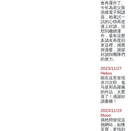
會再運作了。
今年為老父親
添購電子閱讀
器，抱著試一
試的心情再度
連上好讀，沒
想到繼續運
作，還有這麼
多讀友再度回
來這裡，感覺
很溫暖，謝謝
好讀與團隊們
的努力。
2023/11/27
Helios
能在这里发现
赤川次郎、鬼
马星和高羅佩
的作品，太驚
喜了！感謝好
讀書櫃！
2023/11/19
Moon
偶然間發現這
個網站，如獲
至寶，更找到