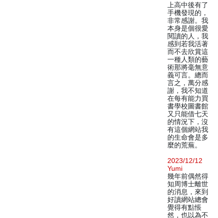
上高中後有了
手機發現的，
非常感謝。我
本身是個很愛
閱讀的人，我
感到若我活著
而不去欣賞這
一種人類的藝
術那將毫無意
義可言。總而
言之，萬分感
謝，我不知道
在每有能力買
書學校圖書館
又只能借七天
的情況下，沒
有這個網站我
的生命會是多
麼的荒蕪。
2023/12/12
Yumi
幾年前偶然得
知周博士離世
的消息，來到
好讀網站總會
覺得有點悵
然，也以為不