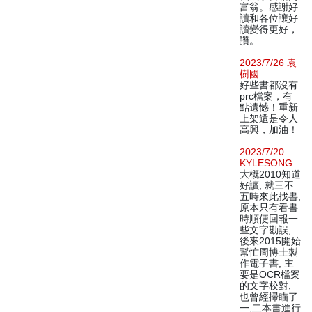
富翁。感謝好
讀和各位讓好
讀變得更好，
讚。
2023/7/26 袁
樹國
好些書都沒有
prc檔案，有
點遺憾！重新
上架還是令人
高興，加油！
2023/7/20
KYLESONG
大概2010知道
好讀, 就三不
五時來此找書,
原本只有看書
時順便回報一
些文字勘誤,
後來2015開始
幫忙周博士製
作電子書, 主
要是OCR檔案
的文字校對,
也曾經掃瞄了
一,二本書進行