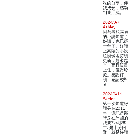
私的分享，伴
我成长，感动
到我泪流。
2024/9/7
Ashley
因為尋找高陽
的小說知道了
好讀，也已經
十年了。好讀
上高陽的小說
也慢慢地持續
更新，越來越
全，而且質量
上佳，值得珍
藏。感謝好
讀！感謝校對
者！
2024/6/14
Skelen
第一次知道好
讀是在2011
年，還記得那
時身在外國的
我要找<那些
年>是十分困
難，就是好讀