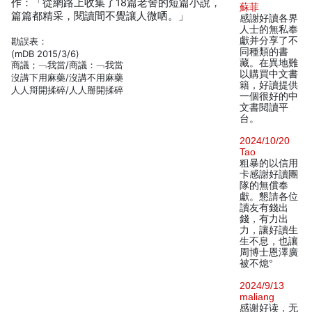
作：「從網路上收集了18篇老舍的短篇小說，
蘇菲
篇篇都精采，閱讀間不覺讓人微哂。」
感謝好讀各界
人士的無私奉
獻并分享了不
勘誤表：
同種類的書
(mDB 2015/3/6)
藏。在異地難
商議；﹁我當/商議：﹁我當
以購買中文書
沒講下用麻藥/沒講不用麻藥
籍，好讀提供
人人搿開揉碎/人人掰開揉碎
一個很好的中
文書閱讀平
台。
2024/10/20
Tao
粗暴的以信用
卡感謝好讀團
隊的無償奉
獻。懇請各位
讀友有錢出
錢，有力出
力，讓好讀生
生不息，也讓
周博士恩澤廣
被不熄°
2024/9/13
maliang
感谢好读，无