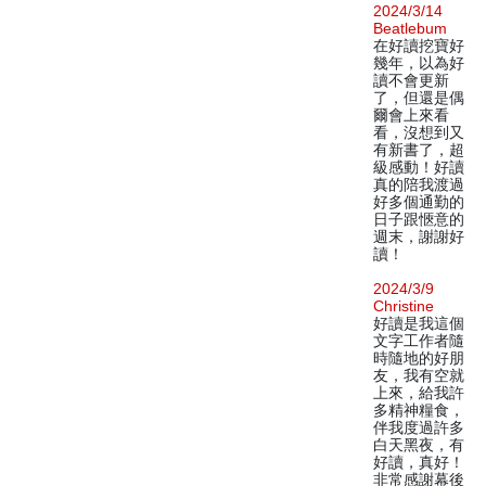
2024/3/14
Beatlebum
在好讀挖寶好
幾年，以為好
讀不會更新
了，但還是偶
爾會上來看
看，沒想到又
有新書了，超
級感動！好讀
真的陪我渡過
好多個通勤的
日子跟愜意的
週末，謝謝好
讀！
2024/3/9
Christine
好讀是我這個
文字工作者隨
時隨地的好朋
友，我有空就
上來，給我許
多精神糧食，
伴我度過許多
白天黑夜，有
好讀，真好！
非常感謝幕後