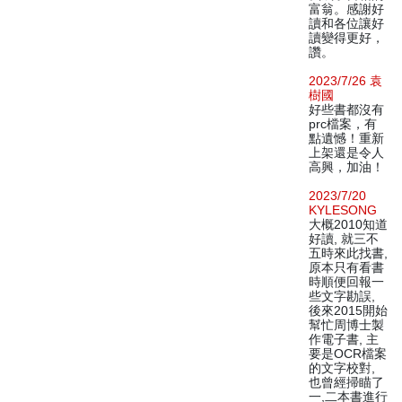
富翁。感謝好
讀和各位讓好
讀變得更好，
讚。
2023/7/26 袁
樹國
好些書都沒有
prc檔案，有
點遺憾！重新
上架還是令人
高興，加油！
2023/7/20
KYLESONG
大概2010知道
好讀, 就三不
五時來此找書,
原本只有看書
時順便回報一
些文字勘誤,
後來2015開始
幫忙周博士製
作電子書, 主
要是OCR檔案
的文字校對,
也曾經掃瞄了
一,二本書進行