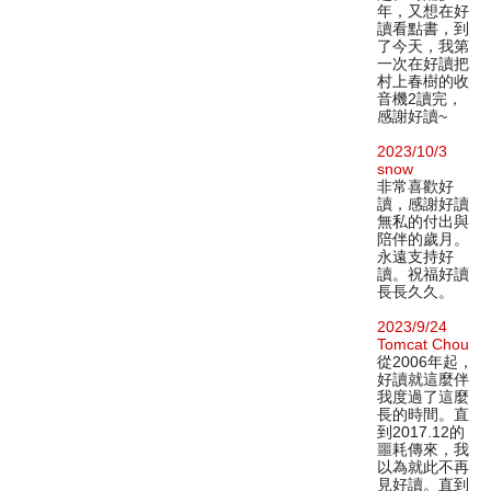
年，又想在好
讀看點書，到
了今天，我第
一次在好讀把
村上春樹的收
音機2讀完，
感謝好讀~
2023/10/3
snow
非常喜歡好
讀，感謝好讀
無私的付出與
陪伴的歲月。
永遠支持好
讀。祝福好讀
長長久久。
2023/9/24
Tomcat Chou
從2006年起，
好讀就這麼伴
我度過了這麼
長的時間。直
到2017.12的
噩耗傳來，我
以為就此不再
見好讀。直到