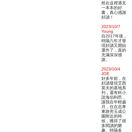
然在這裡遇見
一本本的好
書，真心感謝
好讀！
2023/10/7
Young
自2017年後，
時隔六年才發
現好讀又開始
運作了，真的
充滿深深感
謝。
2023/10/4
JOE
好多年前，在
好讀發現艾西
莫夫的基地系
列，還有科小
說海伯利昂，
讓我在年輕歲
月，住在忠孝
東路旁玉成公
園附近的時
候，獲得了很
多閱讀的樂
趣。時隔多