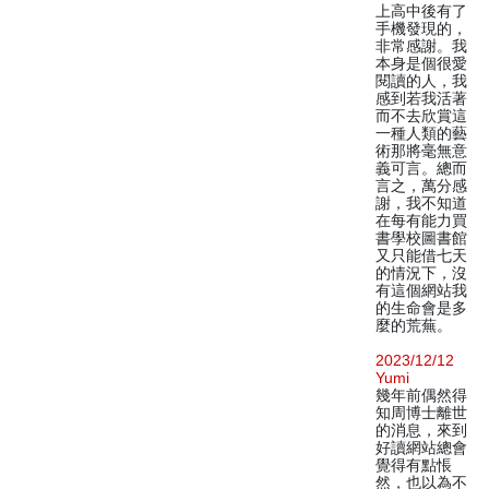
上高中後有了
手機發現的，
非常感謝。我
本身是個很愛
閱讀的人，我
感到若我活著
而不去欣賞這
一種人類的藝
術那將毫無意
義可言。總而
言之，萬分感
謝，我不知道
在每有能力買
書學校圖書館
又只能借七天
的情況下，沒
有這個網站我
的生命會是多
麼的荒蕪。
2023/12/12
Yumi
幾年前偶然得
知周博士離世
的消息，來到
好讀網站總會
覺得有點悵
然，也以為不