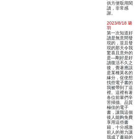
供方便取用閱
讀，非常感
謝。
2023/8/18 璐
羽
第一次知道好
讀是無意間發
現的，並且發
現的那天令我
驚喜且意外的
是—剛好是好
讀復活不久之
後，覺著應該
是某種莫名的
緣分，促使想
找些電子書的
我被帶到了這
裡。這裡有著
各位前輩們辛
苦掃描、品質
極佳的電子
書，讓我這個
後人能夠免費
享用這些書
籍，十分感激
前人的努力讓
我成了書籍的