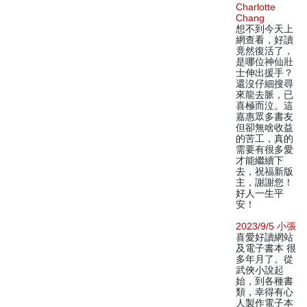
Charlotte
Chang
想不到今天上
網查看，好讀
竟然復活了，
是哪位神仙壯
士伸出援手？
還沒仔細搜尋
來龍去脈，已
喜極而泣。這
嘉惠眾多書友
但卻無啥收益
的苦工，真的
需要有很多愛
才能繼續下
去，祝福新版
主，謝謝您！
好人一生平
安！
2023/9/5 小張
喜愛好讀網站
及電子書本 很
多年月了。從
武俠小說起
始，到各種書
類，幸得有心
人製作電子本