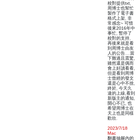
校對提供txt,
周博士也幫忙
製作了電子書
格式上架, 非
常感念~ 可惜
後來2016年中
事忙, 暫停了
校對的支持,
再後來就是看
到周博士由友
人的公告....當
下難過且震驚,
雖然還是偶而
會上好讀看看,
但是看到周博
士曾經的發文
還是心中不捨,
終於, 今天久
違的上線,看到
新版主的通知,
開心不已, 也
希望周博士在
天上也是同樣
歡欣.
2023/7/18
Mac
翻書抽屜內的