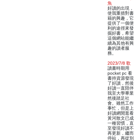
魚
好讀的出現，
使我重措對書
籍的興趣，它
提供了一個便
利的途徑來發
掘好書，希望
這個網站能繼
續為其他有興
趣的讀者服
務。
2023/7/8 歌
讀書時期用
pocket pc 看
書持資源發現
了好讀，然後
好讀一直陪伴
我至大學畢業
然後踏足社
會。雖然工作
事忙，但是上
好讀網閒逛看
黃河散文已成
一種習慣，直
至發現好讀不
再更新，繼而
停站，再從別