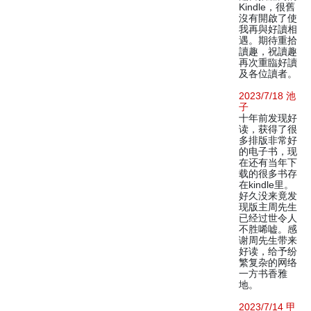
Kindle，很舊
沒有開啟了使
我再與好讀相
遇。期待重拾
讀趣，祝讀趣
再次重臨好讀
及各位讀者。
2023/7/18 池
子
十年前发现好
读，获得了很
多排版非常好
的电子书，现
在还有当年下
载的很多书存
在kindle里。
好久没来竟发
现版主周先生
已经过世令人
不胜唏嘘。感
谢周先生带来
好读，给予纷
繁复杂的网络
一方书香雅
地。
2023/7/14 甲