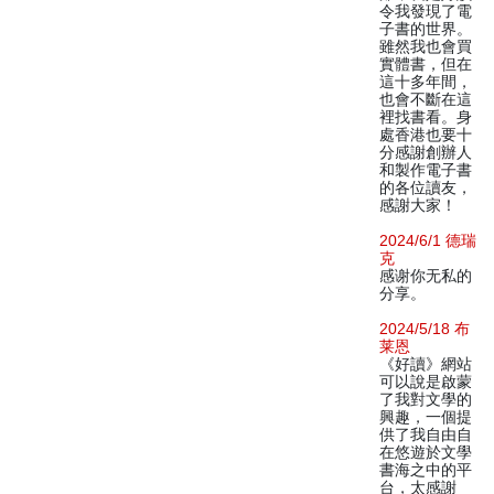
令我發現了電
子書的世界。
雖然我也會買
實體書，但在
這十多年間，
也會不斷在這
裡找書看。身
處香港也要十
分感謝創辦人
和製作電子書
的各位讀友，
感謝大家！
2024/6/1 德瑞
克
感谢你无私的
分享。
2024/5/18 布
莱恩
《好讀》網站
可以說是啟蒙
了我對文學的
興趣，一個提
供了我自由自
在悠遊於文學
書海之中的平
台，太感謝