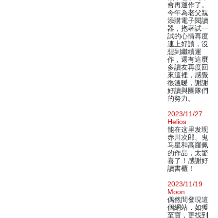
會再運作了。
今年為老父親
添購電子閱讀
器，抱著試一
試的心情再度
連上好讀，沒
想到繼續運
作，還有這麼
多讀友再度回
來這裡，感覺
很溫暖，謝謝
好讀與團隊們
的努力。
2023/11/27
Helios
能在这里发现
赤川次郎、鬼
马星和高羅佩
的作品，太驚
喜了！感謝好
讀書櫃！
2023/11/19
Moon
偶然間發現這
個網站，如獲
至寶，更找到