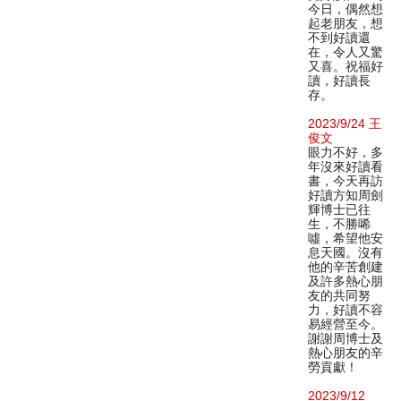
今日，偶然想
起老朋友，想
不到好讀還
在，令人又驚
又喜。祝福好
讀，好讀長
存。
2023/9/24 王
俊文
眼力不好，多
年沒來好讀看
書，今天再訪
好讀方知周劍
輝博士已往
生，不勝唏
噓，希望他安
息天國。沒有
他的辛苦創建
及許多熱心朋
友的共同努
力，好讀不容
易經營至今。
謝謝周博士及
熱心朋友的辛
勞貢獻！
2023/9/12