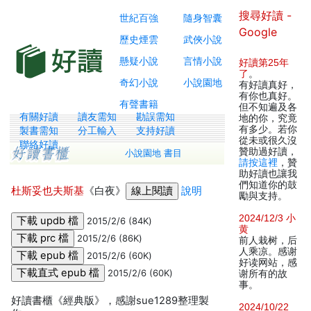
搜尋好讀 -
世紀百強
隨身智囊
Google
歷史煙雲
武俠小說
懸疑小說
言情小說
好讀第25年
了
。
奇幻小說
小說園地
有好讀真好，
有你也真好。
有聲書籍
但不知遍及各
有關好讀
讀友需知
勘誤需知
地的你，究竟
有多少。若你
製書需知
分工輸入
支持好讀
從未或很久沒
聯絡好讀
贊助過好讀，
小說園地 書目
請按這裡
，贊
助好讀也讓我
們知道你的鼓
杜斯妥也夫斯基
《白夜》
說明
勵與支持。
2024/12/3 小
2015/2/6 (84K)
黄
2015/2/6 (86K)
前人栽树，后
人乘凉。感谢
2015/2/6 (60K)
好读网站，感
2015/2/6 (60K)
谢所有的故
事。
好讀書櫃《經典版》，感謝sue1289整理製
2024/10/22