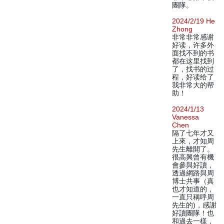
團隊。
2024/2/19 He
Zhong
非常非常感谢
好读，许多外
面找不到的书
都在这里找到
了，找书的过
程，好读给了
我非常大的帮
助！
2024/1/13
Vanessa
Chen
隔了七年才又
上來，才知周
先生離開了。
很高興曾有機
會參與好讀，
透過網路與周
博士共事（真
也才知道的，
一直只稱呼周
先生的)，感謝
好讀團隊！也
和過去一樣，