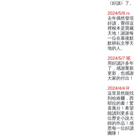
《好讀》了。
2024/5/8 rc
去年偶然發現
好讀，覺得這
裡根本是寶藏
天地！謝謝每
一位在幕後默
默耕耘文學天
地的人。
2024/5/7 呢
用好讀許多年
了，感謝重新
更新，也感謝
大家的付出！
2024/4/4 R
這里居然能找
到哈維爾．西
耶拉的書！驚
喜萬分！希望
能讀到更多這
位歷史小說大
師的作品！感
恩每一位好讀
團隊！