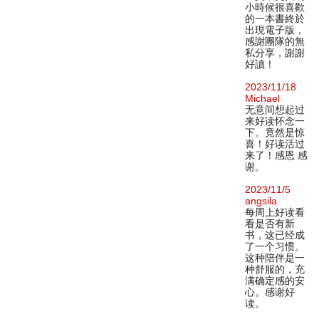
小時候很喜歡
的一本書終於
出現電子版，
感謝團隊的無
私分享，謝謝
好讀！
2023/11/18
Michael
无意间想起过
来好读怀念一
下。竟然是惊
喜！好读活过
来了！感恩 感
谢。
2023/11/5
angsila
每周上好读看
看是否有新
书，这已经成
了一个习惯。
这种陪伴是一
种舒服的，充
满确定感的安
心。感谢好
读。