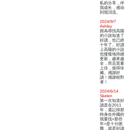
私的分享，伴
我成长，感动
到我泪流。
2024/9/7
Ashley
因為尋找高陽
的小說知道了
好讀，也已經
十年了。好讀
上高陽的小說
也慢慢地持續
更新，越來越
全，而且質量
上佳，值得珍
藏。感謝好
讀！感謝校對
者！
2024/6/14
Skelen
第一次知道好
讀是在2011
年，還記得那
時身在外國的
我要找<那些
年>是十分困
難，就是好讀