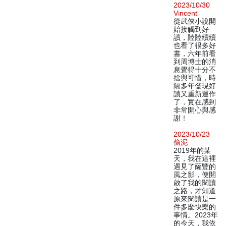
2023/10/30
Vincent
從武俠小說開
始接觸到好
讀，陸陸續續
也看了很多好
書，六年前看
到周博士的消
息覺得十分不
捨與可惜，時
隔多年發現好
讀又重新運作
了，實在感到
非常開心與感
謝！
2023/10/23
偷泥
2019年的某
天，我在這裡
遇見了薩豐的
風之影，便開
啟了我的閱讀
之路，才知道
原來閱讀是一
件多麼快樂的
事情。2023年
的今天，我依