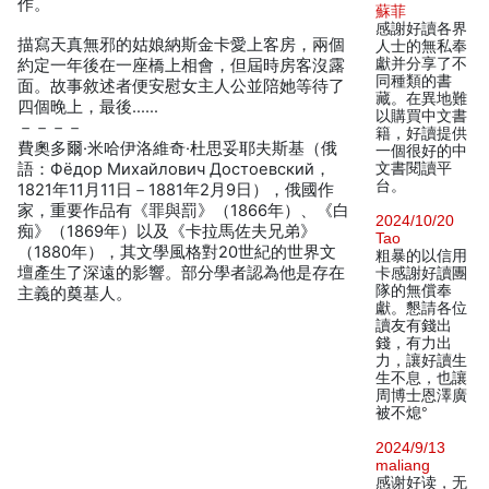
作。
蘇菲
感謝好讀各界
描寫天真無邪的姑娘納斯金卡愛上客房，兩個
人士的無私奉
獻并分享了不
約定一年後在一座橋上相會，但屆時房客沒露
同種類的書
面。故事敘述者便安慰女主人公並陪她等待了
藏。在異地難
四個晚上，最後……
以購買中文書
－－－－
籍，好讀提供
費奧多爾·米哈伊洛維奇·杜思妥耶夫斯基（俄
一個很好的中
語：Фёдор Михайлович Достоевский，
文書閱讀平
台。
1821年11月11日－1881年2月9日），俄國作
家，重要作品有《罪與罰》（1866年）、《白
2024/10/20
痴》（1869年）以及《卡拉馬佐夫兄弟》
Tao
（1880年），其文學風格對20世紀的世界文
粗暴的以信用
壇產生了深遠的影響。部分學者認為他是存在
卡感謝好讀團
隊的無償奉
主義的奠基人。
獻。懇請各位
讀友有錢出
錢，有力出
力，讓好讀生
生不息，也讓
周博士恩澤廣
被不熄°
2024/9/13
maliang
感谢好读，无