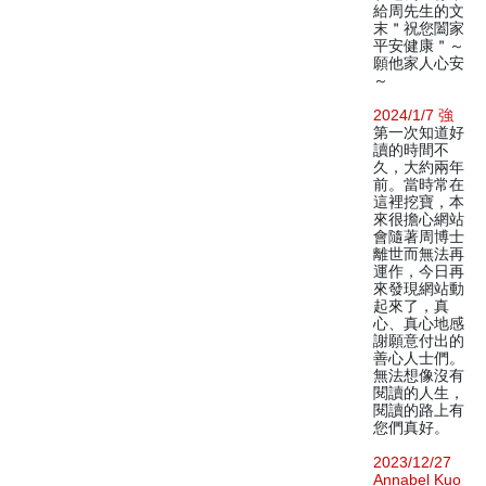
給周先生的文
末＂祝您闔家
平安健康＂～
願他家人心安
～
2024/1/7 強
第一次知道好
讀的時間不
久，大約兩年
前。當時常在
這裡挖寶，本
來很擔心網站
會隨著周博士
離世而無法再
運作，今日再
來發現網站動
起來了，真
心、真心地感
謝願意付出的
善心人士們。
無法想像沒有
閱讀的人生，
閱讀的路上有
您們真好。
2023/12/27
Annabel Kuo