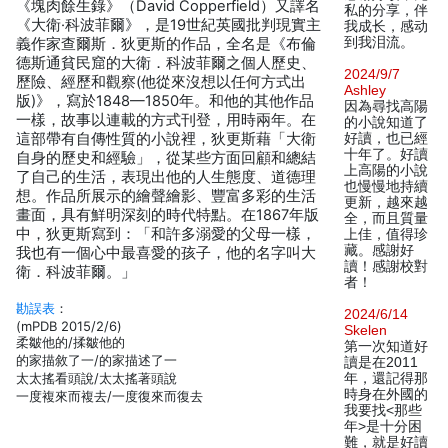
《塊肉餘生錄》（David Copperfield）又譯名
私的分享，伴
《大衛·科波菲爾》，是19世紀英國批判現實主
我成长，感动
到我泪流。
義作家查爾斯．狄更斯的作品，全名是《布倫
德斯通貧民窟的大衛．科波菲爾之個人歷史、
2024/9/7
歷險、經歷和觀察(他從來沒想以任何方式出
Ashley
版)》，寫於1848—1850年。和他的其他作品
因為尋找高陽
一樣，故事以連載的方式刊登，用時兩年。在
的小說知道了
這部帶有自傳性質的小說裡，狄更斯藉「大衛
好讀，也已經
十年了。好讀
自身的歷史和經驗」，從某些方面回顧和總結
上高陽的小說
了自己的生活，表現出他的人生態度、道德理
也慢慢地持續
想。作品所展示的繪聲繪影、豐富多彩的生活
更新，越來越
畫面，具有鮮明深刻的時代特點。在1867年版
全，而且質量
中，狄更斯寫到：「和許多溺愛的父母一樣，
上佳，值得珍
藏。感謝好
我也有一個心中最喜愛的孩子，他的名字叫大
讀！感謝校對
衛．科波菲爾。」
者！
勘誤表
：
2024/6/14
(mPDB 2015/2/6)
Skelen
柔皺他的/揉皺他的
第一次知道好
的家描敘了一/的家描述了一
讀是在2011
太太搖看頭說/太太搖著頭說
年，還記得那
時身在外國的
一度複來而複去/一度復來而復去
我要找<那些
年>是十分困
難，就是好讀