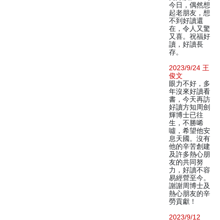
今日，偶然想
起老朋友，想
不到好讀還
在，令人又驚
又喜。祝福好
讀，好讀長
存。
2023/9/24 王
俊文
眼力不好，多
年沒來好讀看
書，今天再訪
好讀方知周劍
輝博士已往
生，不勝唏
噓，希望他安
息天國。沒有
他的辛苦創建
及許多熱心朋
友的共同努
力，好讀不容
易經營至今。
謝謝周博士及
熱心朋友的辛
勞貢獻！
2023/9/12