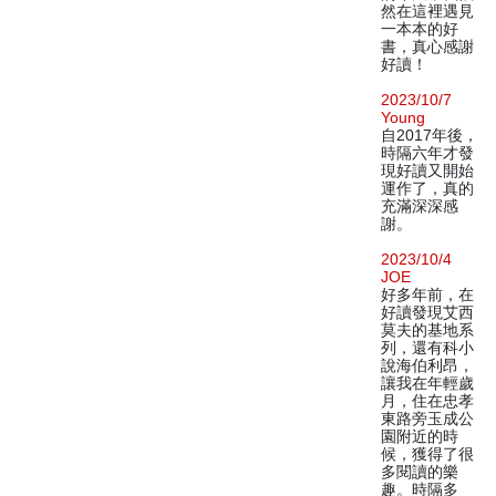
然在這裡遇見
一本本的好
書，真心感謝
好讀！
2023/10/7
Young
自2017年後，
時隔六年才發
現好讀又開始
運作了，真的
充滿深深感
謝。
2023/10/4
JOE
好多年前，在
好讀發現艾西
莫夫的基地系
列，還有科小
說海伯利昂，
讓我在年輕歲
月，住在忠孝
東路旁玉成公
園附近的時
候，獲得了很
多閱讀的樂
趣。時隔多