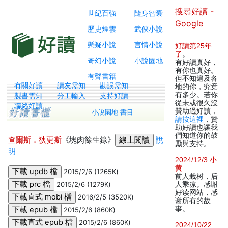
搜尋好讀 -
世紀百強
隨身智囊
Google
歷史煙雲
武俠小說
懸疑小說
言情小說
好讀第25年
了
。
奇幻小說
小說園地
有好讀真好，
有你也真好。
有聲書籍
但不知遍及各
有關好讀
讀友需知
勘誤需知
地的你，究竟
有多少。若你
製書需知
分工輸入
支持好讀
從未或很久沒
聯絡好讀
贊助過好讀，
小說園地 書目
請按這裡
，贊
助好讀也讓我
們知道你的鼓
查爾斯．狄更斯
《塊肉餘生錄》
說
勵與支持。
明
2024/12/3 小
黄
2015/2/6 (1265K)
前人栽树，后
2015/2/6 (1279K)
人乘凉。感谢
好读网站，感
2016/2/5 (3520K)
谢所有的故
事。
2015/2/6 (860K)
2015/2/6 (860K)
2024/10/22