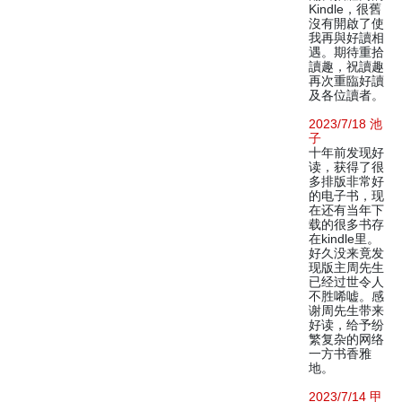
Kindle，很舊
沒有開啟了使
我再與好讀相
遇。期待重拾
讀趣，祝讀趣
再次重臨好讀
及各位讀者。
2023/7/18 池
子
十年前发现好
读，获得了很
多排版非常好
的电子书，现
在还有当年下
载的很多书存
在kindle里。
好久没来竟发
现版主周先生
已经过世令人
不胜唏嘘。感
谢周先生带来
好读，给予纷
繁复杂的网络
一方书香雅
地。
2023/7/14 甲