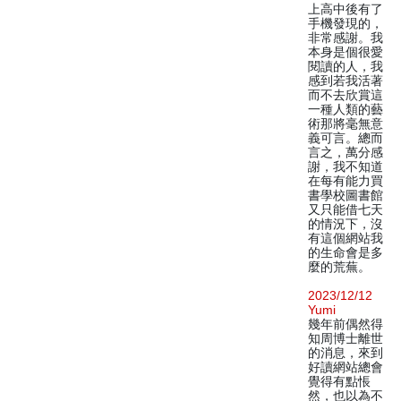
上高中後有了
手機發現的，
非常感謝。我
本身是個很愛
閱讀的人，我
感到若我活著
而不去欣賞這
一種人類的藝
術那將毫無意
義可言。總而
言之，萬分感
謝，我不知道
在每有能力買
書學校圖書館
又只能借七天
的情況下，沒
有這個網站我
的生命會是多
麼的荒蕪。
2023/12/12
Yumi
幾年前偶然得
知周博士離世
的消息，來到
好讀網站總會
覺得有點悵
然，也以為不