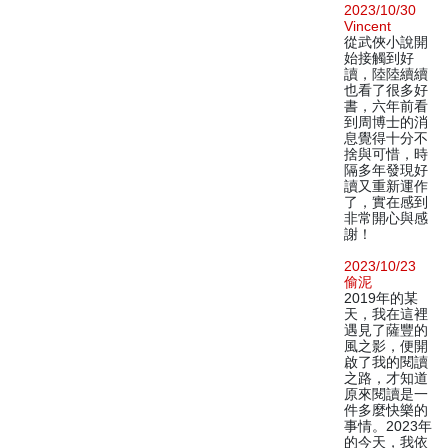
2023/10/30
Vincent
從武俠小說開
始接觸到好
讀，陸陸續續
也看了很多好
書，六年前看
到周博士的消
息覺得十分不
捨與可惜，時
隔多年發現好
讀又重新運作
了，實在感到
非常開心與感
謝！
2023/10/23
偷泥
2019年的某
天，我在這裡
遇見了薩豐的
風之影，便開
啟了我的閱讀
之路，才知道
原來閱讀是一
件多麼快樂的
事情。2023年
的今天，我依