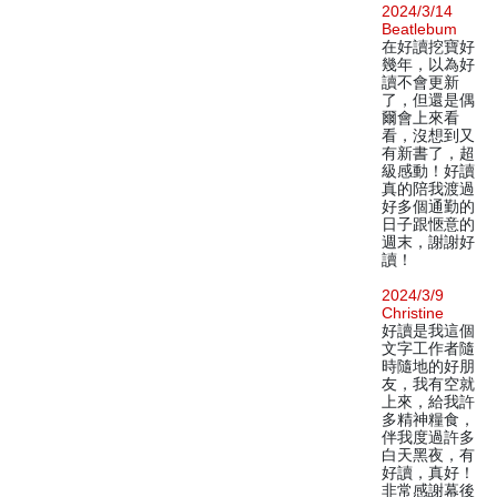
2024/3/14
Beatlebum
在好讀挖寶好
幾年，以為好
讀不會更新
了，但還是偶
爾會上來看
看，沒想到又
有新書了，超
級感動！好讀
真的陪我渡過
好多個通勤的
日子跟愜意的
週末，謝謝好
讀！
2024/3/9
Christine
好讀是我這個
文字工作者隨
時隨地的好朋
友，我有空就
上來，給我許
多精神糧食，
伴我度過許多
白天黑夜，有
好讀，真好！
非常感謝幕後