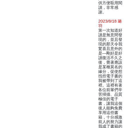
供方便取用閱
讀，非常感
謝。
2023/8/18 璐
羽
第一次知道好
讀是無意間發
現的，並且發
現的那天令我
驚喜且意外的
是—剛好是好
讀復活不久之
後，覺著應該
是某種莫名的
緣分，促使想
找些電子書的
我被帶到了這
裡。這裡有著
各位前輩們辛
苦掃描、品質
極佳的電子
書，讓我這個
後人能夠免費
享用這些書
籍，十分感激
前人的努力讓
我成了書籍的