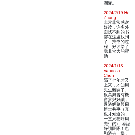
團隊。
2024/2/19 He
Zhong
非常非常感谢
好读，许多外
面找不到的书
都在这里找到
了，找书的过
程，好读给了
我非常大的帮
助！
2024/1/13
Vanessa
Chen
隔了七年才又
上來，才知周
先生離開了。
很高興曾有機
會參與好讀，
透過網路與周
博士共事（真
也才知道的，
一直只稱呼周
先生的)，感謝
好讀團隊！也
和過去一樣，