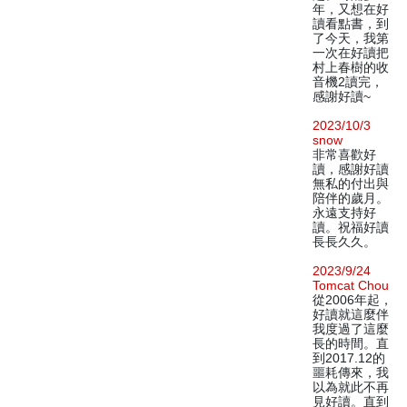
年，又想在好
讀看點書，到
了今天，我第
一次在好讀把
村上春樹的收
音機2讀完，
感謝好讀~
2023/10/3
snow
非常喜歡好
讀，感謝好讀
無私的付出與
陪伴的歲月。
永遠支持好
讀。祝福好讀
長長久久。
2023/9/24
Tomcat Chou
從2006年起，
好讀就這麼伴
我度過了這麼
長的時間。直
到2017.12的
噩耗傳來，我
以為就此不再
見好讀。直到