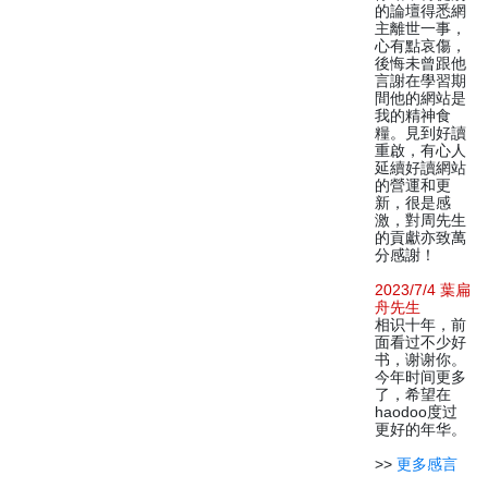
的論壇得悉網
主離世一事，
心有點哀傷，
後悔未曾跟他
言謝在學習期
間他的網站是
我的精神食
糧。見到好讀
重啟，有心人
延續好讀網站
的營運和更
新，很是感
激，對周先生
的貢獻亦致萬
分感謝！
2023/7/4 葉扁
舟先生
相识十年，前
面看过不少好
书，谢谢你。
今年时间更多
了，希望在
haodoo度过
更好的年华。
>>
更多感言