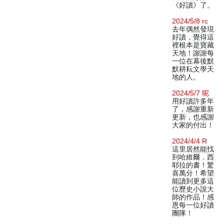
《好讀》了。
2024/5/8 rc
去年偶然發現
好讀，覺得這
裡根本是寶藏
天地！謝謝每
一位在幕後默
默耕耘文學天
地的人。
2024/5/7 呢
用好讀許多年
了，感謝重新
更新，也感謝
大家的付出！
2024/4/4 R
這里居然能找
到哈維爾．西
耶拉的書！驚
喜萬分！希望
能讀到更多這
位歷史小說大
師的作品！感
恩每一位好讀
團隊！