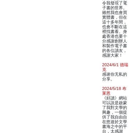
令我發現了電
子書的世界。
雖然我也會買
實體書，但在
這十多年間，
也會不斷在這
裡找書看。身
處香港也要十
分感謝創辦人
和製作電子書
的各位讀友，
感謝大家！
2024/6/1 德瑞
克
感谢你无私的
分享。
2024/5/18 布
莱恩
《好讀》網站
可以說是啟蒙
了我對文學的
興趣，一個提
供了我自由自
在悠遊於文學
書海之中的平
台，太感謝