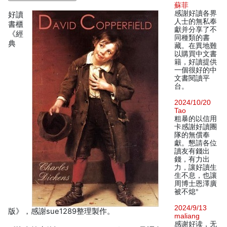
蘇菲
感謝好讀各界
好讀
人士的無私奉
書櫃
獻并分享了不
《經
同種類的書
典
藏。在異地難
以購買中文書
籍，好讀提供
一個很好的中
文書閱讀平
台。
2024/10/20
Tao
粗暴的以信用
卡感謝好讀團
隊的無償奉
獻。懇請各位
讀友有錢出
錢，有力出
力，讓好讀生
生不息，也讓
周博士恩澤廣
被不熄°
2024/9/13
版》，感謝sue1289整理製作。
maliang
感谢好读，无