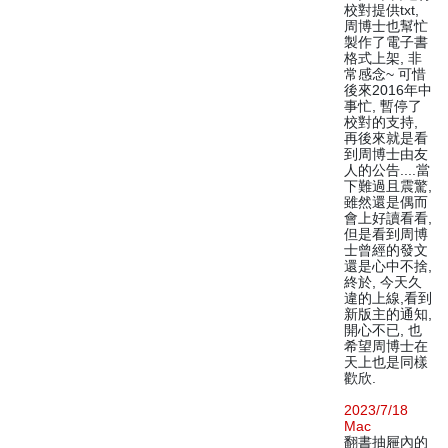
校對提供txt,
周博士也幫忙
製作了電子書
格式上架, 非
常感念~ 可惜
後來2016年中
事忙, 暫停了
校對的支持,
再後來就是看
到周博士由友
人的公告....當
下難過且震驚,
雖然還是偶而
會上好讀看看,
但是看到周博
士曾經的發文
還是心中不捨,
終於, 今天久
違的上線,看到
新版主的通知,
開心不已, 也
希望周博士在
天上也是同樣
歡欣.
2023/7/18
Mac
翻書抽屜內的