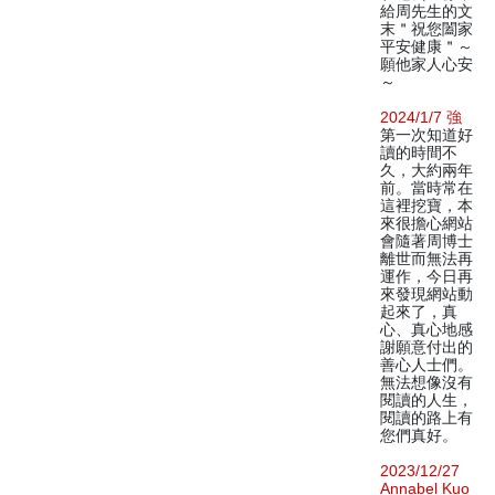
給周先生的文
末＂祝您闔家
平安健康＂～
願他家人心安
～
2024/1/7 強
第一次知道好
讀的時間不
久，大約兩年
前。當時常在
這裡挖寶，本
來很擔心網站
會隨著周博士
離世而無法再
運作，今日再
來發現網站動
起來了，真
心、真心地感
謝願意付出的
善心人士們。
無法想像沒有
閱讀的人生，
閱讀的路上有
您們真好。
2023/12/27
Annabel Kuo