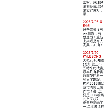
富翁。感謝好
讀和各位讓好
讀變得更好，
讚。
2023/7/26 袁
樹國
好些書都沒有
prc檔案，有
點遺憾！重新
上架還是令人
高興，加油！
2023/7/20
KYLESONG
大概2010知道
好讀, 就三不
五時來此找書,
原本只有看書
時順便回報一
些文字勘誤,
後來2015開始
幫忙周博士製
作電子書, 主
要是OCR檔案
的文字校對,
也曾經掃瞄了
一,二本書進行