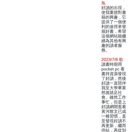
魚
好讀的出現，
使我重措對書
籍的興趣，它
提供了一個便
利的途徑來發
掘好書，希望
這個網站能繼
續為其他有興
趣的讀者服
務。
2023/7/8 歌
讀書時期用
pocket pc 看
書持資源發現
了好讀，然後
好讀一直陪伴
我至大學畢業
然後踏足社
會。雖然工作
事忙，但是上
好讀網閒逛看
黃河散文已成
一種習慣，直
至發現好讀不
再更新，繼而
停站，再從別