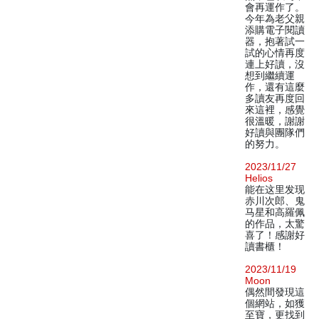
會再運作了。
今年為老父親
添購電子閱讀
器，抱著試一
試的心情再度
連上好讀，沒
想到繼續運
作，還有這麼
多讀友再度回
來這裡，感覺
很溫暖，謝謝
好讀與團隊們
的努力。
2023/11/27
Helios
能在这里发现
赤川次郎、鬼
马星和高羅佩
的作品，太驚
喜了！感謝好
讀書櫃！
2023/11/19
Moon
偶然間發現這
個網站，如獲
至寶，更找到