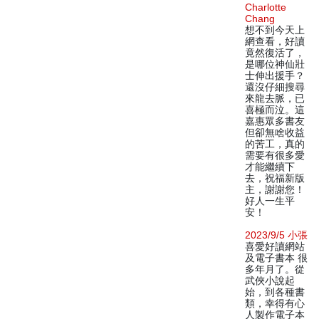
Charlotte
Chang
想不到今天上
網查看，好讀
竟然復活了，
是哪位神仙壯
士伸出援手？
還沒仔細搜尋
來龍去脈，已
喜極而泣。這
嘉惠眾多書友
但卻無啥收益
的苦工，真的
需要有很多愛
才能繼續下
去，祝福新版
主，謝謝您！
好人一生平
安！
2023/9/5 小張
喜愛好讀網站
及電子書本 很
多年月了。從
武俠小說起
始，到各種書
類，幸得有心
人製作電子本