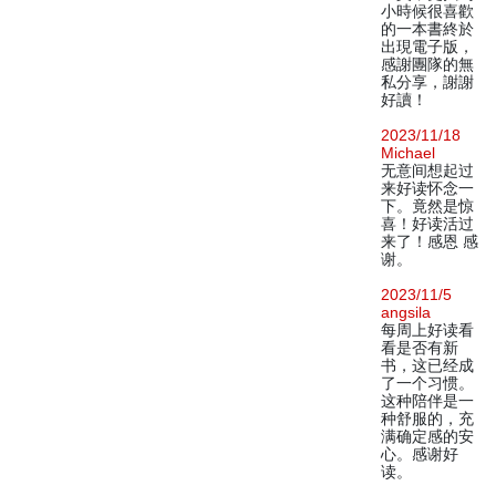
小時候很喜歡
的一本書終於
出現電子版，
感謝團隊的無
私分享，謝謝
好讀！
2023/11/18
Michael
无意间想起过
来好读怀念一
下。竟然是惊
喜！好读活过
来了！感恩 感
谢。
2023/11/5
angsila
每周上好读看
看是否有新
书，这已经成
了一个习惯。
这种陪伴是一
种舒服的，充
满确定感的安
心。感谢好
读。