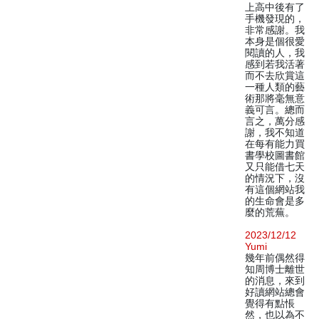
上高中後有了
手機發現的，
非常感謝。我
本身是個很愛
閱讀的人，我
感到若我活著
而不去欣賞這
一種人類的藝
術那將毫無意
義可言。總而
言之，萬分感
謝，我不知道
在每有能力買
書學校圖書館
又只能借七天
的情況下，沒
有這個網站我
的生命會是多
麼的荒蕪。
2023/12/12
Yumi
幾年前偶然得
知周博士離世
的消息，來到
好讀網站總會
覺得有點悵
然，也以為不