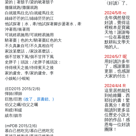
梁的｜著鬍子/梁的呲著鬍子
《好讀》了。
撤腿就跑/撒腿就跑
白就蹤馬往北/白就縱馬往北
2024/5/8 rc
去年偶然發現
綠綠芒芒的江/綠綠茫茫的江
好讀，覺得這
他試探著｜水，牽/他試探著腳步盪著水，牽
裡根本是寶藏
沖著雨/衝著雨
天地！謝謝每
可就經易施用/可就輕易施用
一位在幕後默
騎著棗｜色的大/騎著棗紅色的大
默耕耘文學天
不久真象自可/不久真相自可
地的人。
家說某麼話，/家說甚麼話，
個不甘敗下風/個不甘拜下風
2024/5/7 呢
用好讀許多年
史胖子｜頭說：/史胖子搖頭說：
了，感謝重新
侍得殯天之後/侍得賓天之後
更新，也感謝
家的盧舍。李/家的廬舍。李
大家的付出！
小娛蚣/小蜈蚣
2024/4/4 R
(ED2015 2015/2/6)
這里居然能找
憚師/禪師
到哈維爾．西
巨憨/巨憝
(改了，原書錯。)
耶拉的書！驚
伯父之矚/伯父之囑
喜萬分！希望
和綬/和緩
能讀到更多這
位歷史小說大
縝市/鎮市
師的作品！感
恩每一位好讀
(mPDB 2015/2/6)
團隊！
慕白己然吃完/慕白已然吃完