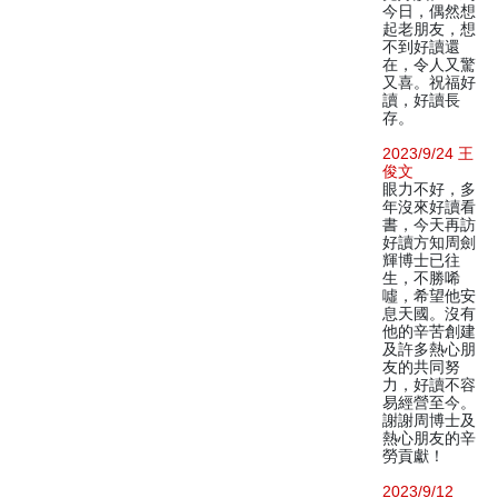
今日，偶然想
起老朋友，想
不到好讀還
在，令人又驚
又喜。祝福好
讀，好讀長
存。
2023/9/24 王
俊文
眼力不好，多
年沒來好讀看
書，今天再訪
好讀方知周劍
輝博士已往
生，不勝唏
噓，希望他安
息天國。沒有
他的辛苦創建
及許多熱心朋
友的共同努
力，好讀不容
易經營至今。
謝謝周博士及
熱心朋友的辛
勞貢獻！
2023/9/12