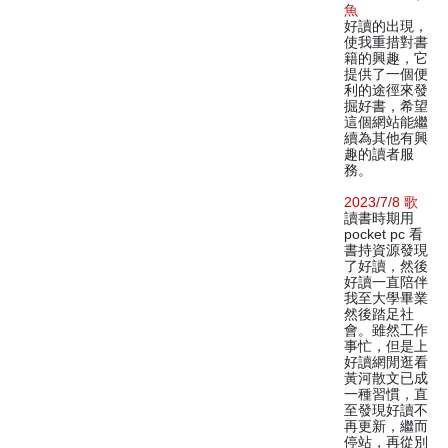
魚
好讀的出現，
使我重措對書
籍的興趣，它
提供了一個便
利的途徑來發
掘好書，希望
這個網站能繼
續為其他有興
趣的讀者服
務。
2023/7/8 歌
讀書時期用
pocket pc 看
書持資源發現
了好讀，然後
好讀一直陪伴
我至大學畢業
然後踏足社
會。雖然工作
事忙，但是上
好讀網閒逛看
黃河散文已成
一種習慣，直
至發現好讀不
再更新，繼而
停站，再從別