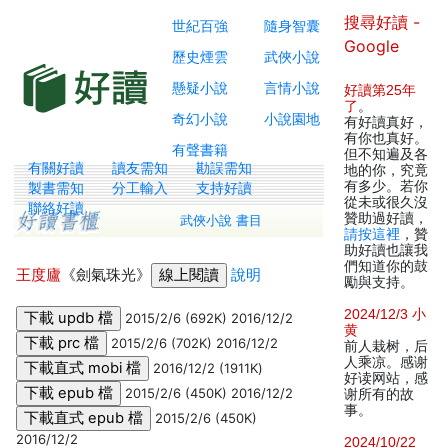
搜尋好讀 -
世紀百強
隨身智囊
Google
歷史煙雲
武俠小說
懸疑小說
言情小說
好讀第25年
了
。
奇幻小說
小說園地
有好讀真好，
有你也真好。
有聲書籍
但不知遍及各
有關好讀
讀友需知
勘誤需知
地的你，究竟
有多少。若你
製書需知
分工輸入
支持好讀
從未或很久沒
聯絡好讀
贊助過好讀，
武俠小說 書目
請按這裡
，贊
助好讀也讓我
們知道你的鼓
王度廬
《劍氣珠光》
說明
勵與支持。
2024/12/3 小
2015/2/6 (692K) 2016/12/2
黄
2015/2/6 (702K) 2016/12/2
前人栽树，后
人乘凉。感谢
2016/12/2 (1911K)
好读网站，感
2015/2/6 (450K) 2016/12/2
谢所有的故
事。
2015/2/6 (450K)
2016/12/2
2024/10/22