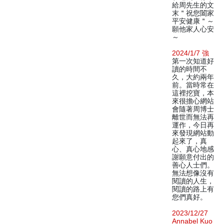
給周先生的文
末＂祝您闔家
平安健康＂～
願他家人心安
～
2024/1/7 強
第一次知道好
讀的時間不
久，大約兩年
前。當時常在
這裡挖寶，本
來很擔心網站
會隨著周博士
離世而無法再
運作，今日再
來發現網站動
起來了，真
心、真心地感
謝願意付出的
善心人士們。
無法想像沒有
閱讀的人生，
閱讀的路上有
您們真好。
2023/12/27
Annabel Kuo