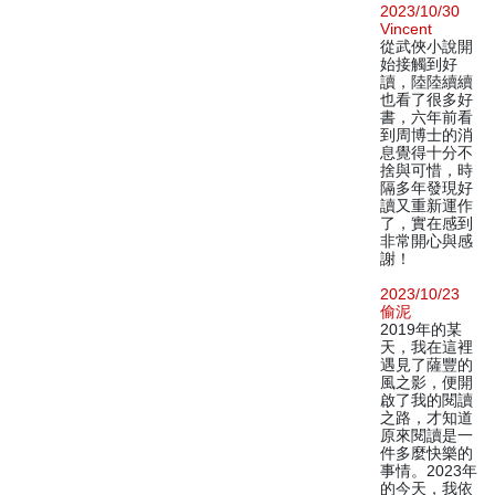
2023/10/30
Vincent
從武俠小說開
始接觸到好
讀，陸陸續續
也看了很多好
書，六年前看
到周博士的消
息覺得十分不
捨與可惜，時
隔多年發現好
讀又重新運作
了，實在感到
非常開心與感
謝！
2023/10/23
偷泥
2019年的某
天，我在這裡
遇見了薩豐的
風之影，便開
啟了我的閱讀
之路，才知道
原來閱讀是一
件多麼快樂的
事情。2023年
的今天，我依