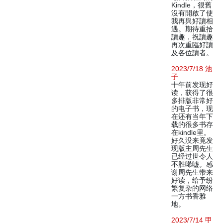
Kindle，很舊
沒有開啟了使
我再與好讀相
遇。期待重拾
讀趣，祝讀趣
再次重臨好讀
及各位讀者。
2023/7/18 池
子
十年前发现好
读，获得了很
多排版非常好
的电子书，现
在还有当年下
载的很多书存
在kindle里。
好久没来竟发
现版主周先生
已经过世令人
不胜唏嘘。感
谢周先生带来
好读，给予纷
繁复杂的网络
一方书香雅
地。
2023/7/14 甲