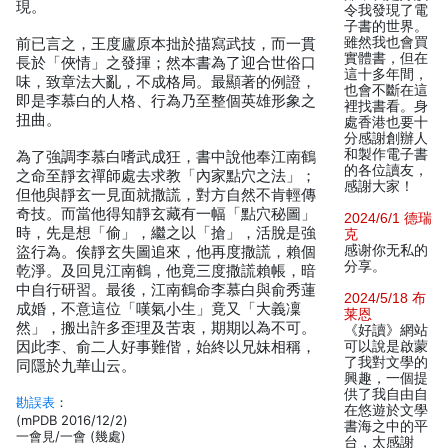
現。
令我發現了電
子書的世界。
雖然我也會買
前已言之，王度廬原本拙於描寫武技，而一貫
實體書，但在
長於「俠情」之發揮；然本書為了迎合世俗口
這十多年間，
味，致章法大亂，不成格局。最顯著的例證，
也會不斷在這
即是李慕白的人格、行為乃至整個英雄形象之
裡找書看。身
扭曲。
處香港也要十
分感謝創辦人
和製作電子書
為了強調李慕白嗜武成狂，書中說他奉江南鶴
的各位讀友，
之命至靜玄禪師處去求教「內家點穴之法」；
感謝大家！
但他與靜玄一見面就撒謊，對方自然不肯輕傳
奇技。而當他得知靜玄藏有一幅「點穴秘圖」
2024/6/1 德瑞
時，先是想「偷」，繼之以「搶」，活脫是強
克
感谢你无私的
盜行為。俟靜玄失圖追來，他再度撒謊，賴個
分享。
乾淨。及回見江南鶴，他竟三度撒謊賴帳，暗
中自行研習。最後，江南鶴命李慕白與俞秀蓮
2024/5/18 布
成婚，不意這位「嘆氣小生」竟又「大義凜
莱恩
然」，搬出許多歪理及苦衷，期期以為不可。
《好讀》網站
因此李、俞二人好事難偕，始終以兄妹相稱，
可以說是啟蒙
了我對文學的
同隱於九華山云。
興趣，一個提
供了我自由自
勘誤表
：
在悠遊於文學
(mPDB 2016/12/2)
書海之中的平
一會見/一會 (幾處)
台，太感謝