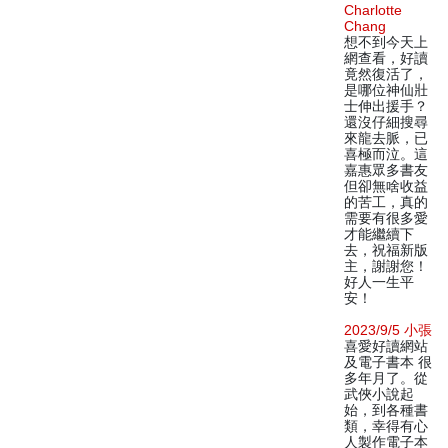
Charlotte
Chang
想不到今天上
網查看，好讀
竟然復活了，
是哪位神仙壯
士伸出援手？
還沒仔細搜尋
來龍去脈，已
喜極而泣。這
嘉惠眾多書友
但卻無啥收益
的苦工，真的
需要有很多愛
才能繼續下
去，祝福新版
主，謝謝您！
好人一生平
安！
2023/9/5 小張
喜愛好讀網站
及電子書本 很
多年月了。從
武俠小說起
始，到各種書
類，幸得有心
人製作電子本