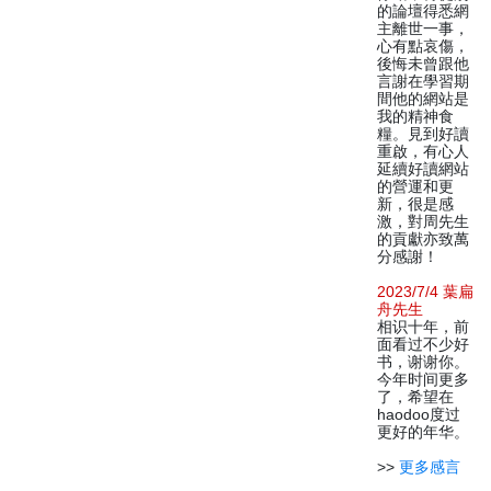
的論壇得悉網
主離世一事，
心有點哀傷，
後悔未曾跟他
言謝在學習期
間他的網站是
我的精神食
糧。見到好讀
重啟，有心人
延續好讀網站
的營運和更
新，很是感
激，對周先生
的貢獻亦致萬
分感謝！
2023/7/4 葉扁
舟先生
相识十年，前
面看过不少好
书，谢谢你。
今年时间更多
了，希望在
haodoo度过
更好的年华。
>>
更多感言