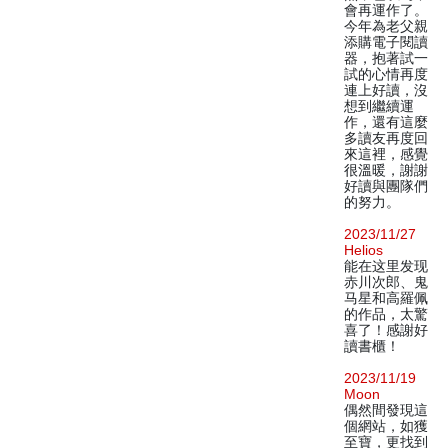
會再運作了。
今年為老父親
添購電子閱讀
器，抱著試一
試的心情再度
連上好讀，沒
想到繼續運
作，還有這麼
多讀友再度回
來這裡，感覺
很溫暖，謝謝
好讀與團隊們
的努力。
2023/11/27
Helios
能在这里发现
赤川次郎、鬼
马星和高羅佩
的作品，太驚
喜了！感謝好
讀書櫃！
2023/11/19
Moon
偶然間發現這
個網站，如獲
至寶，更找到