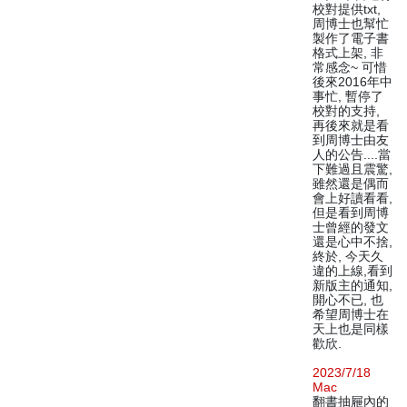
校對提供txt,
周博士也幫忙
製作了電子書
格式上架, 非
常感念~ 可惜
後來2016年中
事忙, 暫停了
校對的支持,
再後來就是看
到周博士由友
人的公告....當
下難過且震驚,
雖然還是偶而
會上好讀看看,
但是看到周博
士曾經的發文
還是心中不捨,
終於, 今天久
違的上線,看到
新版主的通知,
開心不已, 也
希望周博士在
天上也是同樣
歡欣.
2023/7/18
Mac
翻書抽屜內的