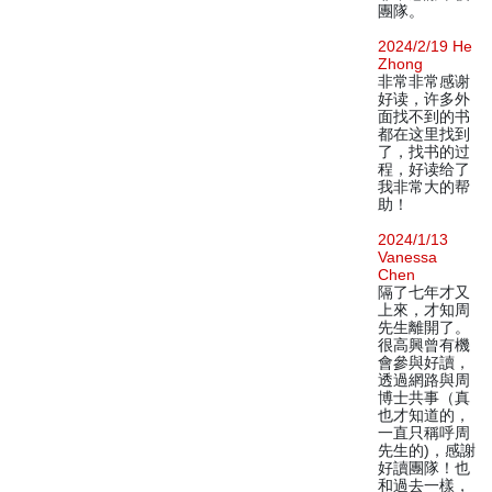
團隊。
2024/2/19 He
Zhong
非常非常感谢
好读，许多外
面找不到的书
都在这里找到
了，找书的过
程，好读给了
我非常大的帮
助！
2024/1/13
Vanessa
Chen
隔了七年才又
上來，才知周
先生離開了。
很高興曾有機
會參與好讀，
透過網路與周
博士共事（真
也才知道的，
一直只稱呼周
先生的)，感謝
好讀團隊！也
和過去一樣，