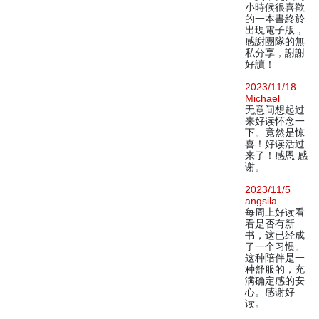
小時候很喜歡
的一本書終於
出現電子版，
感謝團隊的無
私分享，謝謝
好讀！
2023/11/18
Michael
无意间想起过
来好读怀念一
下。竟然是惊
喜！好读活过
来了！感恩 感
谢。
2023/11/5
angsila
每周上好读看
看是否有新
书，这已经成
了一个习惯。
这种陪伴是一
种舒服的，充
满确定感的安
心。感谢好
读。