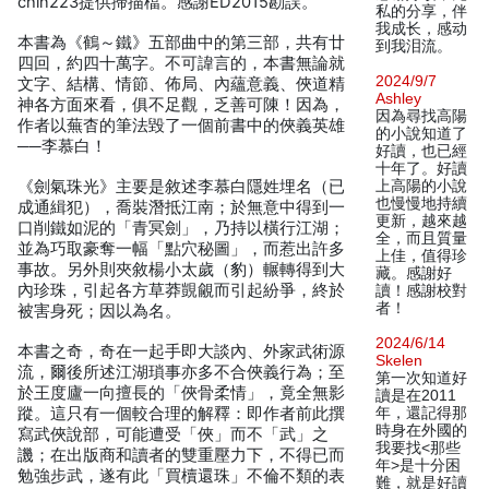
chin223提供掃描檔。感謝ED2015勘誤。
私的分享，伴
我成长，感动
本書為《鶴～鐵》五部曲中的第三部，共有廿
到我泪流。
四回，約四十萬字。不可諱言的，本書無論就
2024/9/7
文字、結構、情節、佈局、內蘊意義、俠道精
Ashley
神各方面來看，俱不足觀，乏善可陳！因為，
因為尋找高陽
作者以蕪杳的筆法毀了一個前書中的俠義英雄
的小說知道了
──李慕白！
好讀，也已經
十年了。好讀
《劍氣珠光》主要是敘述李慕白隱姓埋名（已
上高陽的小說
也慢慢地持續
成通緝犯），喬裝潛抵江南；於無意中得到一
更新，越來越
口削鐵如泥的「青冥劍」，乃持以橫行江湖；
全，而且質量
並為巧取豪奪一幅「點穴秘圖」，而惹出許多
上佳，值得珍
事故。另外則夾敘楊小太歲（豹）輾轉得到大
藏。感謝好
內珍珠，引起各方草莽覬覦而引起紛爭，終於
讀！感謝校對
者！
被害身死；因以為名。
2024/6/14
本書之奇，奇在一起手即大談內、外家武術源
Skelen
流，爾後所述江湖瑣事亦多不合俠義行為；至
第一次知道好
於王度廬一向擅長的「俠骨柔情」，竟全無影
讀是在2011
蹤。這只有一個較合理的解釋：即作者前此撰
年，還記得那
時身在外國的
寫武俠說部，可能遭受「俠」而不「武」之
我要找<那些
譏；在出版商和讀者的雙重壓力下，不得已而
年>是十分困
勉強步武，遂有此「買櫝還珠」不倫不類的表
難，就是好讀