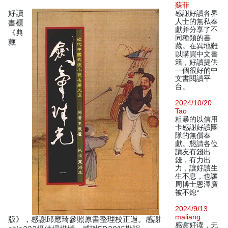
蘇菲
好讀
感謝好讀各界
人士的無私奉
書櫃
獻并分享了不
《典
同種類的書
藏
藏。在異地難
以購買中文書
籍，好讀提供
一個很好的中
文書閱讀平
台。
2024/10/20
Tao
粗暴的以信用
卡感謝好讀團
隊的無償奉
獻。懇請各位
讀友有錢出
錢，有力出
力，讓好讀生
生不息，也讓
周博士恩澤廣
被不熄°
2024/9/13
maliang
版》，感謝邱應琦參照原書整理校正過。感謝
感谢好读，无