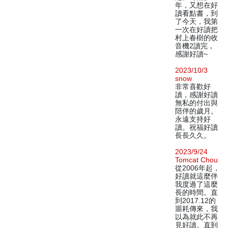
年，又想在好
讀看點書，到
了今天，我第
一次在好讀把
村上春樹的收
音機2讀完，
感謝好讀~
2023/10/3
snow
非常喜歡好
讀，感謝好讀
無私的付出與
陪伴的歲月。
永遠支持好
讀。祝福好讀
長長久久。
2023/9/24
Tomcat Chou
從2006年起，
好讀就這麼伴
我度過了這麼
長的時間。直
到2017.12的
噩耗傳來，我
以為就此不再
見好讀。直到