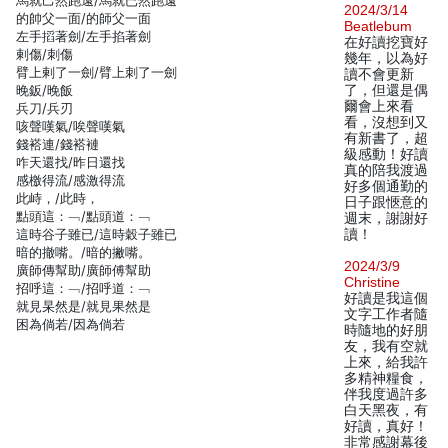
馬就己然跑遠/馬就已然跑遠
2024/3/14
的帥父一面/的師父一面
Beatlebum
左手搯著劍/左手掐著劍
在好讀挖寶好
剌傷/刺傷
幾年，以為好
臂上剌了一劍/臂上刺了一劍
讀不會更新
晚鈑/晚飯
了，但還是偶
爾會上來看
兵刀/兵刃
看，沒想到又
咳聲嘆氣/唉聲嘆氣
有新書了，超
錢褡連/錢褡褳
級感動！好讀
咋天還找/昨日還找
真的陪我渡過
感檄得流/感激得流
好多個通勤的
此峙，/此時，
日子跟愜意的
點頭這：﹁/點頭道：﹁
週末，謝謝好
這時谷子雖已/這時穀子雖已
讀！
暗的撤嘴。/暗的撇嘴。
2024/3/9
廣師傳幫助/廣師傅幫助
Christine
招呼這：﹁/招呼道：﹁
好讀是我這個
就見杲然是/就見果然是
文字工作者隨
困為倘若/因為倘若
時隨地的好朋
友，我有空就
上來，給我許
多精神糧食，
伴我度過許多
白天黑夜，有
好讀，真好！
非常感謝幕後