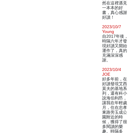
然在這裡遇見
一本本的好
書，真心感謝
好讀！
2023/10/7
Young
自2017年後，
時隔六年才發
現好讀又開始
運作了，真的
充滿深深感
謝。
2023/10/4
JOE
好多年前，在
好讀發現艾西
莫夫的基地系
列，還有科小
說海伯利昂，
讓我在年輕歲
月，住在忠孝
東路旁玉成公
園附近的時
候，獲得了很
多閱讀的樂
趣。時隔多