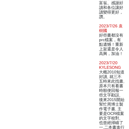
富翁。感謝好
讀和各位讓好
讀變得更好，
讚。
2023/7/26 袁
樹國
好些書都沒有
prc檔案，有
點遺憾！重新
上架還是令人
高興，加油！
2023/7/20
KYLESONG
大概2010知道
好讀, 就三不
五時來此找書,
原本只有看書
時順便回報一
些文字勘誤,
後來2015開始
幫忙周博士製
作電子書, 主
要是OCR檔案
的文字校對,
也曾經掃瞄了
一,二本書進行