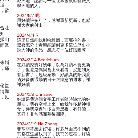
藏天地！謝謝每一位在幕後默默耕耘文
欲追
學天地的人。
熱，欲
2024/5/7 呢
用好讀許多年了，感謝重新更新，也感
謝大家的付出！
不合吐
始知
2024/4/4 R
苗振山
這里居然能找到哈維爾．西耶拉的書！
一面派
驚喜萬分！希望能讀到更多這位歷史小
說大師的作品！感恩每一位好讀團隊！
2024/3/14 Beatlebum
為未婚
在好讀挖寶好幾年，以為好讀不會更新
底，痛
了，但還是偶爾會上來看看，沒想到又
有新書了，超級感動！好讀真的陪我渡
過好多個通勤的日子跟愜意的週末，謝
謝好讀！
其偷盜
，情願
2024/3/9 Christine
蓮，以
好讀是我這個文字工作者隨時隨地的好
朋友，我有空就上來，給我許多精神糧
食，伴我度過許多白天黑夜，有好讀，
真好！非常感謝幕後團隊。
2024/2/19 He Zhong
非常非常感谢好读，许多外面找不到的
书都在这里找到了，找书的过程，好读