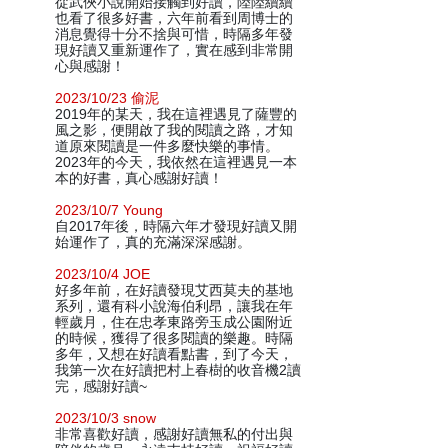
從武俠小說開始接觸到好讀，陸陸續續
也看了很多好書，六年前看到周博士的
消息覺得十分不捨與可惜，時隔多年發
現好讀又重新運作了，實在感到非常開
心與感謝！
2023/10/23 偷泥
2019年的某天，我在這裡遇見了薩豐的
風之影，便開啟了我的閱讀之路，才知
道原來閱讀是一件多麼快樂的事情。
2023年的今天，我依然在這裡遇見一本
本的好書，真心感謝好讀！
2023/10/7 Young
自2017年後，時隔六年才發現好讀又開
始運作了，真的充滿深深感謝。
2023/10/4 JOE
好多年前，在好讀發現艾西莫夫的基地
系列，還有科小說海伯利昂，讓我在年
輕歲月，住在忠孝東路旁玉成公園附近
的時候，獲得了很多閱讀的樂趣。時隔
多年，又想在好讀看點書，到了今天，
我第一次在好讀把村上春樹的收音機2讀
完，感謝好讀~
2023/10/3 snow
非常喜歡好讀，感謝好讀無私的付出與