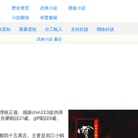
囊
歷史煙雲
武俠小說
懸疑小說
說
小說園地
有聲書籍
誤需知
製書需知
分工輸入
支持好讀
聯絡好讀
武俠小說 書目
正過。感謝chin223提供掃
敖先榮勘誤21處、giff勘誤9處、
都四十五萬言。主要是寫江小鶴