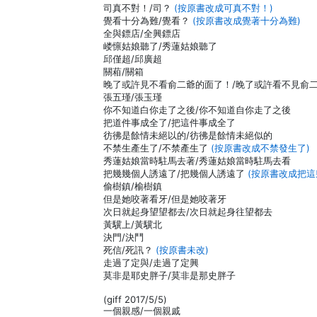
司真不對！/司？
(按原書改成可真不對！)
覺看十分為難/覺看？
(按原書改成覺著十分為難)
全與鏢店/全興鏢店
嵝懔姑娘聽了/秀蓮姑娘聽了
邱僅超/邱廣超
關葙/關箱
晚了或許見不看俞二爺的面了！/晚了或許看不見俞
張五瑾/張玉瑾
你不知道白你走了之後/你不知道自你走了之後
把道件事成全了/把這件事成全了
彷彿是餘情未絕以的/彷彿是餘情未絕似的
不禁生產生了/不禁產生了
(按原書改成不禁發生了)
秀蓮姑娘當時駐馬去著/秀蓮姑娘當時駐馬去看
把幾幾個人誘遠了/把幾個人誘遠了
(按原書改成把這
偷樹鎮/榆樹鎮
但是她咬著看牙/但是她咬著牙
次日就起身望望都去/次日就起身往望都去
黃驥上/黃驥北
決門/決鬥
死信/死訊？
(按原書未改)
走過了定與/走過了定興
莫非是耶史胖子/莫非是那史胖子
(giff 2017/5/5)
一個親感/一個親戚