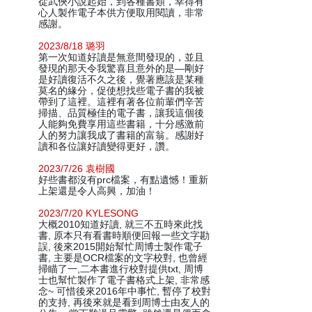
從武俠小說起始，到各種書類，幸得有
心人製作電子本供方便取用閱讀，非常
感謝。
2023/8/18 璐羽
第一次知道好讀是無意間發現的，並且
發現的那天令我驚喜且意外的是—剛好
是好讀復活不久之後，覺著應該是某種
莫名的緣分，促使想找些電子書的我被
帶到了這裡。這裡有著各位前輩們辛苦
掃描、品質極佳的電子書，讓我這個後
人能夠免費享用這些書籍，十分感激前
人的努力讓我成了書籍的富翁。感謝好
讀和各位讓好讀變得更好，讚。
2023/7/26 袁樹國
好些書都沒有prc檔案，有點遺憾！重新
上架還是令人高興，加油！
2023/7/20 KYLESONG
大概2010知道好讀, 就三不五時來此找
書, 原本只有看書時順便回報一些文字勘
誤, 後來2015開始幫忙周博士製作電子
書, 主要是OCR檔案的文字校對, 也曾經
掃瞄了一,二本書進行校對提供txt, 周博
士也幫忙製作了電子書格式上架, 非常感
念~ 可惜後來2016年中事忙, 暫停了校對
的支持, 再後來就是看到周博士由友人的