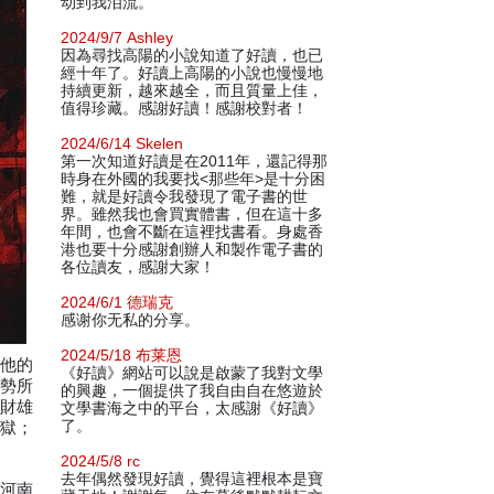
动到我泪流。
2024/9/7 Ashley
因為尋找高陽的小說知道了好讀，也已
經十年了。好讀上高陽的小說也慢慢地
持續更新，越來越全，而且質量上佳，
值得珍藏。感謝好讀！感謝校對者！
2024/6/14 Skelen
第一次知道好讀是在2011年，還記得那
時身在外國的我要找<那些年>是十分困
難，就是好讀令我發現了電子書的世
界。雖然我也會買實體書，但在這十多
年間，也會不斷在這裡找書看。身處香
港也要十分感謝創辦人和製作電子書的
各位讀友，感謝大家！
2024/6/1 德瑞克
感谢你无私的分享。
2024/5/18 布莱恩
於他的
《好讀》網站可以說是啟蒙了我對文學
，勢所
的興趣，一個提供了我自由自在悠遊於
，財雄
文學書海之中的平台，太感謝《好讀》
了。
於獄；
2024/5/8 rc
去年偶然發現好讀，覺得這裡根本是寶
去河南