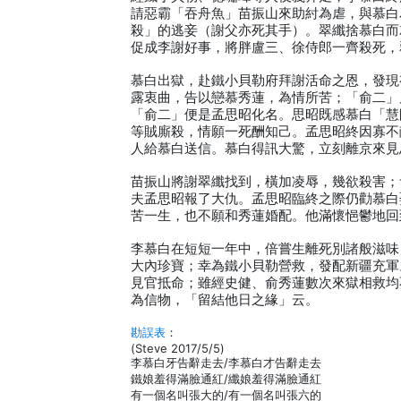
請惡霸「吞舟魚」苗振山來助紂為虐，與慕白
殺」的逃妾（謝父亦死其手）。翠纖捨慕白而
促成李謝好事，將胖盧三、徐侍郎一齊殺死，
慕白出獄，赴鐵小貝勒府拜謝活命之恩，發現
露衷曲，告以戀慕秀蓮，為情所苦；「俞二」
「俞二」便是孟思昭化名。思昭既感慕白「慧
等賊廝殺，情願一死酬知己。孟思昭終因寡不
人給慕白送信。慕白得訊大驚，立刻離京來見
苗振山將謝翠纖找到，橫加凌辱，幾欲殺害；
夫孟思昭報了大仇。孟思昭臨終之際仍勸慕白
苦一生，也不願和秀蓮婚配。他滿懷悒鬱地回
李慕白在短短一年中，倍嘗生離死別諸般滋味
大內珍寶；幸為鐵小貝勒營救，發配新疆充軍
見官抵命；雖經史健、俞秀蓮數次來獄相救均
為信物，「留結他日之緣」云。
勘誤表
：
(Steve 2017/5/5)
李慕白牙告辭走去/李慕白才告辭走去
鐵娘羞得滿臉通紅/纖娘羞得滿臉通紅
有一個名叫張大的/有一個名叫張六的