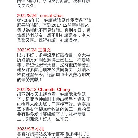
陪伴的歲月。永遠支持好讀。祝福好讀
長長久久。
2023/9/24 Tomcat Chou
從2006年起，好讀就這麼伴我度過了這
麼長的時間。直到2017.12的噩耗傳來，
我以為就此不再見好讀。直到今日，偶
然想起老朋友，想不到好讀還在，令人
又驚又喜。祝福好讀，好讀長存。
2023/9/24 王俊文
眼力不好，多年沒來好讀看書，今天再
訪好讀方知周劍輝博士已往生，不勝唏
噓，希望他安息天國。沒有他的辛苦創
建及許多熱心朋友的共同努力，好讀不
容易經營至今。謝謝周博士及熱心朋友
的辛勞貢獻！
2023/9/12 Charlotte Chang
想不到今天上網查看，好讀竟然復活
了，是哪位神仙壯士伸出援手？還沒仔
細搜尋來龍去脈，已喜極而泣。這嘉惠
眾多書友但卻無啥收益的苦工，真的需
要有很多愛才能繼續下去，祝福新版
主，謝謝您！好人一生平安！
2023/9/5 小張
喜愛好讀網站及電子書本 很多年月了。