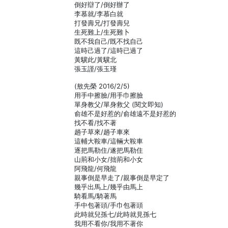
倒好辯了/倒好辦了
李慕就/李慕白就
打發壽兄/打發壽兒
生死難上/生死難卜
既不我自己/既不找自己
這時己過了/這時已過了
黃驥此/黃驥北
張玉謹/張玉瑾
(敖先榮 2016/2/5)
用手中擦臉/用手巾擦臉
單身教父/單身救父 (閱文即知)
俞雄不是好惹的/俞雄遠不是好惹的
找不看/找不著
趟子草來/趟子車來
這輔大鞍車/這輛大鞍車
逐把馬勒住/遂把馬勒住
山荊和小女/拙荊和小女
阿飛龍/何飛龍
親事倒是早走了/親事倒是早定了
幾乎出馬上/幾乎由馬上
騎看馬/騎著馬
手中包著頭/手巾包著頭
此時就兒孫七/此時就見孫七
我用不看你/我用不著你