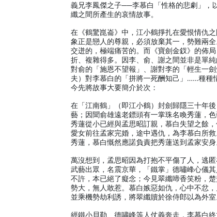
義兄李鳳傑之子──李慕白「性格的悲劇」，
纖之間所產生的哀情故事。
在《鶴驚崑崙》中，江小鶴掙扎在愛恨情仇之
象正是戀人的尊親，必須放棄其一，勢難兩全
交迸的，極端痛苦的。而《寶劍金釵》的佈局
折、複雜得多。因李、俞、謝之間並非是單純
對俞的「施恩不望報」、謝對李的「輕生一劍
夫）對李慕白的「拼將一死酬知己」……種種
今先將故事大要簡介於次：
在「江南鶴」（即江小鶴）封劍歸隱三十年後
藝；因聞俞雄遠老鏢頭有一掌珠名喚秀蓮，色
秀蓮從小已經與孟思昭訂親，慕白失望之餘，
愛女前往孟家完婚，途中遇仇，為李慕白所救
秀蓮，慕白慨然應諾負責把秀蓮送到孟家安身
萬沒想到，孟思昭因為打抱不平傷了人，逃匿
武藝出眾，名震京華，「鐵掌」德嘯峰心儀其
不許，本已絕了癡念；今見翠纖啼香笑粉，楚
勢大，無人敢惹。慕白嫉惡如仇，心中不忿，
並乘機勢劫利誘，將翠纖贖於徐侍郎以為外室
經鐵小貝勒、德嘯峰等人仗義奔走，李慕白終