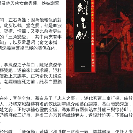
以及他與俠女俞秀蓮、俠妓謝翠
間，左右為難；因為他報仇的對
。此所以鶴、鸞之愛，都是血淚
、架構、情節，又要比前者更曲
的「三角戀愛」，其中尚夾有李
知」，以及孟思昭（俞之未婚
情深義重繁複已極的關係在內。
，李鳳傑之子慕白，隨紀廣傑學
藝雙絕，遂前來比武求親。詎料
便欲上京謀事。正巧俞氏夫婦送
。老鏢頭臨死之前，託慕白照顧
。
在外，音信全無。慕白為了「忠人之事」，遂代秀蓮上京打探。由
人，乃將京城赫赫有名的俠妓謝翠纖介紹慕白認識。慕白暗戀秀蓮
楚之姿，正好填補心靈的空虛。纖娘原有兩個熟客胖盧三與徐侍郎
乃將胖盧三折辱。胖盧三亦恐其將纖娘奪去，遂設計陷害，下慕白
。
於出獄。「瘦彌勒」黃驥北和胖盧三沆瀣一氣，懼其報復，仍託人