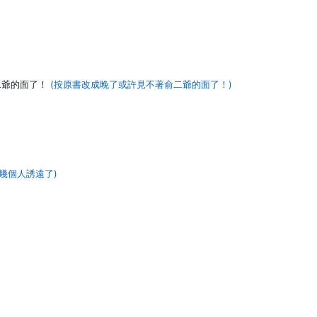
二爺的面了！
(按原書改成晚了或許見不著俞二爺的面了！)
幾個人誘遠了)