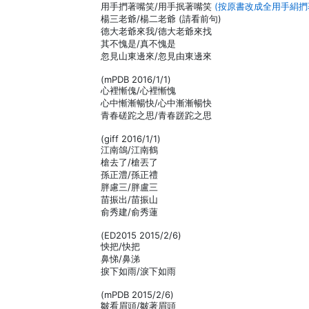
用手捫著嘴笑/用手抿著嘴笑
(按原書改成全用手絹捫
楊三老爺/楊二老爺 (請看前句)
德大老爺來我/德大老爺來找
其不愧是/真不愧是
忽見山東邊來/忽見由東邊來
(mPDB 2016/1/1)
心裡慚傀/心裡慚愧
心中慚漸暢快/心中漸漸暢快
青春磋跎之思/青春蹉跎之思
(giff 2016/1/1)
江南鴿/江南鶴
槍去了/槍丟了
孫正澧/孫正禮
胖慮三/胖盧三
苗振出/苗振山
俞秀建/俞秀蓮
(ED2015 2015/2/6)
怏把/快把
鼻悌/鼻涕
捩下如雨/淚下如雨
(mPDB 2015/2/6)
皺看眉頭/皺著眉頭