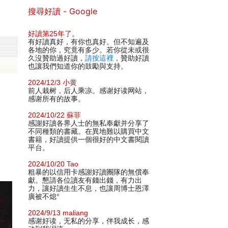
搜尋好讀 - Google
好讀第25年了
。
有好讀真好，有你也真好。但不知遍及
各地的你，究竟有多少。若你從未或很
久沒贊助過好讀，
請按這裡
，贊助好讀
也讓我們知道你的鼓勵與支持。
2024/12/3 小黄
前人栽树，后人乘凉。感谢好读网站，
感谢所有的故事。
2024/10/22 蘇菲
感謝好讀各界人士的無私奉獻并分享了
不同種類的書藏。在異地難以購買中文
書籍，好讀提供一個很好的中文書閱讀
平台。
2024/10/20 Tao
粗暴的以信用卡感謝好讀團隊的無償奉
獻。懇請各位讀友有錢出錢，有力出
力，讓好讀生生不息，也讓周博士恩澤
廣被不熄°
2024/9/13 maliang
感谢好读，无私的分享，伴我成长，感