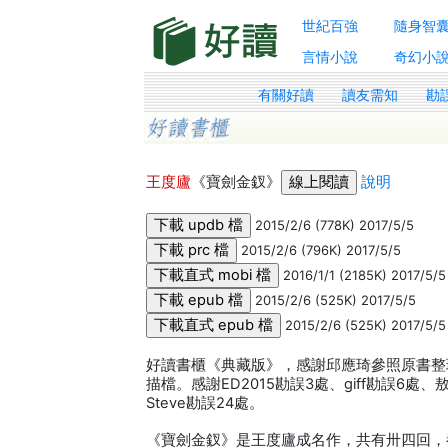
世紀百強
隨身智
言情小說
奇幻小
有關好讀
讀友需知
勘
王度廬
《寶劍金釵》
說明
2015/2/6 (778K) 2017/5/5
2015/2/6 (796K) 2017/5/5
2016/1/1 (2185K) 2017/5/5
2015/2/6 (525K) 2017/5/5
2015/2/6 (525K) 2017/5/5
好讀書櫃《典藏版》，感謝邱應琦參照原書整理校
描檔。感謝ED2015勘誤3處、giff勘誤6處、
Steve勘誤24處。
《寶劍金釵》是王度廬成名作，共有卅四回，