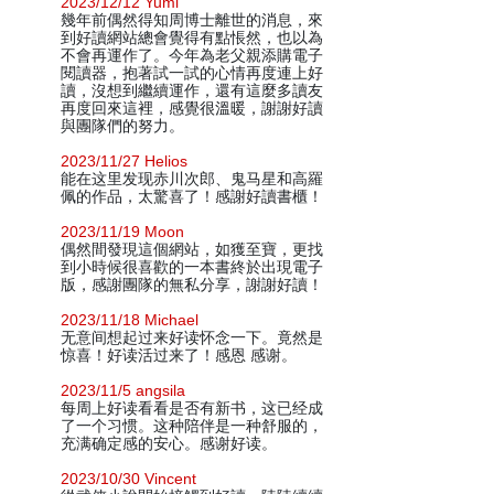
2023/12/12 Yumi
幾年前偶然得知周博士離世的消息，來
到好讀網站總會覺得有點悵然，也以為
不會再運作了。今年為老父親添購電子
閱讀器，抱著試一試的心情再度連上好
讀，沒想到繼續運作，還有這麼多讀友
再度回來這裡，感覺很溫暖，謝謝好讀
與團隊們的努力。
2023/11/27 Helios
能在这里发现赤川次郎、鬼马星和高羅
佩的作品，太驚喜了！感謝好讀書櫃！
2023/11/19 Moon
偶然間發現這個網站，如獲至寶，更找
到小時候很喜歡的一本書終於出現電子
版，感謝團隊的無私分享，謝謝好讀！
2023/11/18 Michael
无意间想起过来好读怀念一下。竟然是
惊喜！好读活过来了！感恩 感谢。
2023/11/5 angsila
每周上好读看看是否有新书，这已经成
了一个习惯。这种陪伴是一种舒服的，
充满确定感的安心。感谢好读。
2023/10/30 Vincent