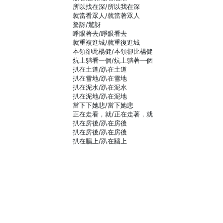
所以找在深/所以我在深
就當看眾人/就當著眾人
駑訝/驚訝
睜眼著去/睜眼看去
就重複進城/就重復進城
本領卻此楊健/本領卻比楊健
炕上躺看一個/炕上躺著一個
扒在土道/趴在土道
扒在雪地/趴在雪地
扒在泥水/趴在泥水
扒在泥地/趴在泥地
當下下她悲/當下她悲
正在走看，就/正在走著，就
扒在房後/趴在房後
扒在房後/趴在房後
扒在牆上/趴在牆上