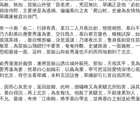
為敵。孰知，苗振山外號「苗老虎」，兇惡無比，翠纖正是他「必
就徐侍郎，主要便是為逃禍。偏偏慕白之友「爬山蛇」史健為友情
翠纖遂被趕出徐門。
有一小廝「俞二」行跡有異。某日二人月夜比劍，惺惺相惜。慕白
乃力勸慕白應娶秀蓮為妻。交往既久，慕白察言鑒色，種種試探，
眼識英雄」，復自慚形穢，決意退讓；乃連夜出京，隻身孤劍迎住
敵眾，為苗振山飛鏢打中要害，奄奄待斃。史健路過，一面施救，
思昭最後一面。這時，苗振山與俞秀蓮也不約而同地都到了北京。
俞秀蓮激於義憤，遂將苗振山誘出城外殺死。那知，天假其手，竟
娶秀蓮為妻；然慕白心如鐵石，以義為重，寧可把這段愛情深埋心
到北京，尋空去看翠纖，未料言語誤會，翠纖卻引匕首自戕而死。
，因而心灰意冷，返回故鄉。此時，德嘯峰又為黃驥北所陷害，誣
。慕白得訊，再上北京，為友報仇。他殺了黃驥北，不願連累別人
不允。最後，奇俠「江南鶴」將李慕白帶走，並將慕白之劍送給秀