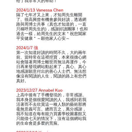
给了我非常大的帮助！
2024/1/13 Vanessa Chen
隔了七年才又上來，才知周先生離開
了。很高興曾有機會參與好讀，透過網
路與周博士共事（真也才知道的，一直
只稱呼周先生的)，感謝好讀團隊！也和
過去一樣，給周先生的文末＂祝您闔家
平安健康＂～願他家人心安～
2024/1/7 強
第一次知道好讀的時間不久，大約兩年
前。當時常在這裡挖寶，本來很擔心網
站會隨著周博士離世而無法再運作，今
日再來發現網站動起來了，真心、真心
地感謝願意付出的善心人士們。無法想
像沒有閱讀的人生，閱讀的路上有您們
真好。
2023/12/27 Annabel Kuo
上高中後有了手機發現的，非常感謝。
我本身是個很愛閱讀的人，我感到若我
活著而不去欣賞這一種人類的藝術那將
毫無意義可言。總而言之，萬分感謝，
我不知道在每有能力買書學校圖書館又
只能借七天的情況下，沒有這個網站我
的生命會是多麼的荒蕪。