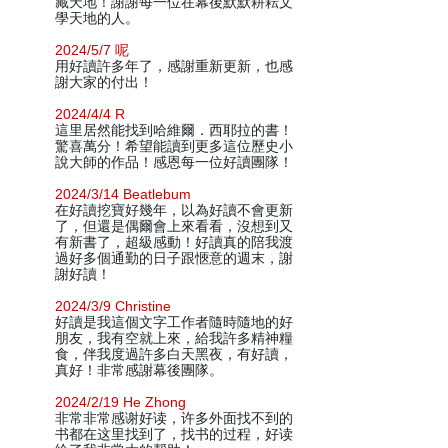
藏天地！謝謝每一位在幕後默默耕耘文
學天地的人。
2024/5/7 呢
用好讀許多年了，感謝重新更新，也感
謝大家的付出！
2024/4/4 R
這里居然能找到哈維爾．西耶拉的書！
驚喜萬分！希望能讀到更多這位歷史小
說大師的作品！感恩每一位好讀團隊！
2024/3/14 Beatlebum
在好讀挖寶好幾年，以為好讀不會更新
了，但還是偶爾會上來看看，沒想到又
有新書了，超級感動！好讀真的陪我渡
過好多個通勤的日子跟愜意的週末，謝
謝好讀！
2024/3/9 Christine
好讀是我這個文字工作者隨時隨地的好
朋友，我有空就上來，給我許多精神糧
食，伴我度過許多白天黑夜，有好讀，
真好！非常感謝幕後團隊。
2024/2/19 He Zhong
非常非常感谢好读，许多外面找不到的
书都在这里找到了，找书的过程，好读