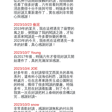
從武俠小說開始接觸到好讀，陸陸續續
也看了很多好書，六年前看到周博士的
消息覺得十分不捨與可惜，時隔多年發
現好讀又重新運作了，實在感到非常開
心與感謝！
2023/10/23 偷泥
2019年的某天，我在這裡遇見了薩豐的
風之影，便開啟了我的閱讀之路，才知
道原來閱讀是一件多麼快樂的事情。
2023年的今天，我依然在這裡遇見一本
本的好書，真心感謝好讀！
2023/10/7 Young
自2017年後，時隔六年才發現好讀又開
始運作了，真的充滿深深感謝。
2023/10/4 JOE
好多年前，在好讀發現艾西莫夫的基地
系列，還有科小說海伯利昂，讓我在年
輕歲月，住在忠孝東路旁玉成公園附近
的時候，獲得了很多閱讀的樂趣。時隔
多年，又想在好讀看點書，到了今天，
我第一次在好讀把村上春樹的收音機2讀
完，感謝好讀~
2023/10/3 snow
非常喜歡好讀，感謝好讀無私的付出與