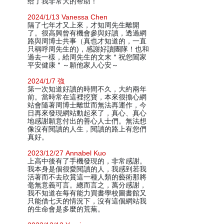
给了我非常大的帮助！
2024/1/13 Vanessa Chen
隔了七年才又上來，才知周先生離開
了。很高興曾有機會參與好讀，透過網
路與周博士共事（真也才知道的，一直
只稱呼周先生的)，感謝好讀團隊！也和
過去一樣，給周先生的文末＂祝您闔家
平安健康＂～願他家人心安～
2024/1/7 強
第一次知道好讀的時間不久，大約兩年
前。當時常在這裡挖寶，本來很擔心網
站會隨著周博士離世而無法再運作，今
日再來發現網站動起來了，真心、真心
地感謝願意付出的善心人士們。無法想
像沒有閱讀的人生，閱讀的路上有您們
真好。
2023/12/27 Annabel Kuo
上高中後有了手機發現的，非常感謝。
我本身是個很愛閱讀的人，我感到若我
活著而不去欣賞這一種人類的藝術那將
毫無意義可言。總而言之，萬分感謝，
我不知道在每有能力買書學校圖書館又
只能借七天的情況下，沒有這個網站我
的生命會是多麼的荒蕪。