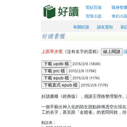
世紀百強
隨身智
言情小說
奇幻小
有關好讀
讀友需知
勘
上田早夕里
《沒有名字的蛋糕》
2015/2/6 (180K)
2015/2/6 (179K)
2015/2/6 (117K)
2015/2/6 (117K)
好讀書櫃《經典版》，感謝王理格整理製作。
一個手藝出神入化的陌生甜點師傅憑空出現在
工的名字，甚至跟「金翅雀」的老闆同姓，但
勘誤表：