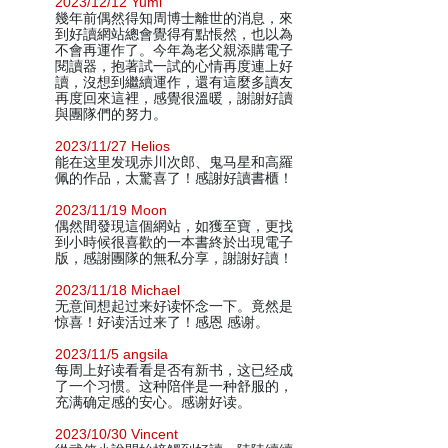
2023/12/12 Yumi
幾年前偶然得知周博士離世的消息，來
到好讀網站總會覺得有點悵然，也以為
不會再運作了。今年為老父親添購電子
閱讀器，抱著試一試的心情再度連上好
讀，沒想到繼續運作，還有這麼多讀友
再度回來這裡，感覺很溫暖，謝謝好讀
與團隊們的努力。
2023/11/27 Helios
能在这里发现赤川次郎、鬼马星和高羅
佩的作品，太驚喜了！感謝好讀書櫃！
2023/11/19 Moon
偶然間發現這個網站，如獲至寶，更找
到小時候很喜歡的一本書終於出現電子
版，感謝團隊的無私分享，謝謝好讀！
2023/11/18 Michael
无意间想起过来好读怀念一下。竟然是
惊喜！好读活过来了！感恩 感谢。
2023/11/5 angsila
每周上好读看看是否有新书，这已经成
了一个习惯。这种陪伴是一种舒服的，
充满确定感的安心。感谢好读。
2023/10/30 Vincent