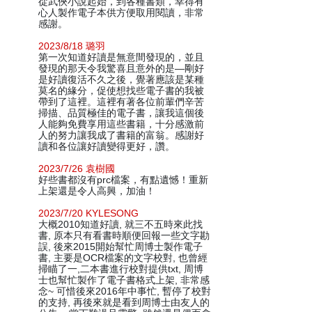
從武俠小說起始，到各種書類，幸得有
心人製作電子本供方便取用閱讀，非常
感謝。
2023/8/18 璐羽
第一次知道好讀是無意間發現的，並且
發現的那天令我驚喜且意外的是—剛好
是好讀復活不久之後，覺著應該是某種
莫名的緣分，促使想找些電子書的我被
帶到了這裡。這裡有著各位前輩們辛苦
掃描、品質極佳的電子書，讓我這個後
人能夠免費享用這些書籍，十分感激前
人的努力讓我成了書籍的富翁。感謝好
讀和各位讓好讀變得更好，讚。
2023/7/26 袁樹國
好些書都沒有prc檔案，有點遺憾！重新
上架還是令人高興，加油！
2023/7/20 KYLESONG
大概2010知道好讀, 就三不五時來此找
書, 原本只有看書時順便回報一些文字勘
誤, 後來2015開始幫忙周博士製作電子
書, 主要是OCR檔案的文字校對, 也曾經
掃瞄了一,二本書進行校對提供txt, 周博
士也幫忙製作了電子書格式上架, 非常感
念~ 可惜後來2016年中事忙, 暫停了校對
的支持, 再後來就是看到周博士由友人的