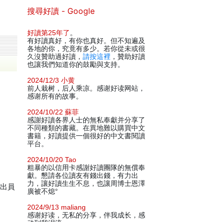
搜尋好讀 - Google
好讀第25年了
。
有好讀真好，有你也真好。但不知遍及
各地的你，究竟有多少。若你從未或很
久沒贊助過好讀，
請按這裡
，贊助好讀
也讓我們知道你的鼓勵與支持。
2024/12/3 小黄
前人栽树，后人乘凉。感谢好读网站，
感谢所有的故事。
2024/10/22 蘇菲
感謝好讀各界人士的無私奉獻并分享了
不同種類的書藏。在異地難以購買中文
書籍，好讀提供一個很好的中文書閱讀
平台。
2024/10/20 Tao
粗暴的以信用卡感謝好讀團隊的無償奉
獻。懇請各位讀友有錢出錢，有力出
力，讓好讀生生不息，也讓周博士恩澤
得出員
廣被不熄°
2024/9/13 maliang
感谢好读，无私的分享，伴我成长，感