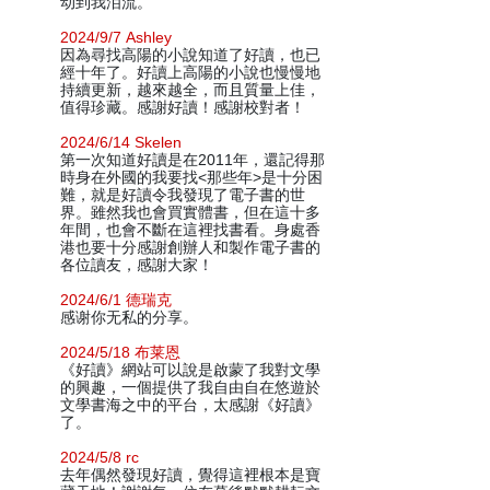
动到我泪流。
2024/9/7 Ashley
因為尋找高陽的小說知道了好讀，也已
經十年了。好讀上高陽的小說也慢慢地
持續更新，越來越全，而且質量上佳，
值得珍藏。感謝好讀！感謝校對者！
2024/6/14 Skelen
第一次知道好讀是在2011年，還記得那
時身在外國的我要找<那些年>是十分困
難，就是好讀令我發現了電子書的世
界。雖然我也會買實體書，但在這十多
年間，也會不斷在這裡找書看。身處香
港也要十分感謝創辦人和製作電子書的
各位讀友，感謝大家！
2024/6/1 德瑞克
感谢你无私的分享。
2024/5/18 布莱恩
《好讀》網站可以說是啟蒙了我對文學
的興趣，一個提供了我自由自在悠遊於
文學書海之中的平台，太感謝《好讀》
了。
2024/5/8 rc
去年偶然發現好讀，覺得這裡根本是寶