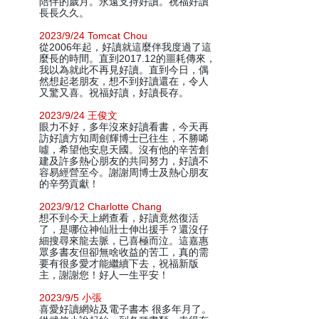
陪伴的歲月。永遠支持好讀。祝福好讀
長長久久。
2023/9/24 Tomcat Chou
從2006年起，好讀就這麼伴我度過了這
麼長的時間。直到2017.12的噩耗傳來，
我以為就此不再見好讀。直到今日，偶
然想起老朋友，想不到好讀還在，令人
又驚又喜。祝福好讀，好讀長存。
2023/9/24 王俊文
眼力不好，多年沒來好讀看書，今天再
訪好讀方知周劍輝博士已往生，不勝唏
噓，希望他安息天國。沒有他的辛苦創
建及許多熱心朋友的共同努力，好讀不
容易經營至今。謝謝周博士及熱心朋友
的辛勞貢獻！
2023/9/12 Charlotte Chang
想不到今天上網查看，好讀竟然復活
了，是哪位神仙壯士伸出援手？還沒仔
細搜尋來龍去脈，已喜極而泣。這嘉惠
眾多書友但卻無啥收益的苦工，真的需
要有很多愛才能繼續下去，祝福新版
主，謝謝您！好人一生平安！
2023/9/5 小張
喜愛好讀網站及電子書本 很多年月了。