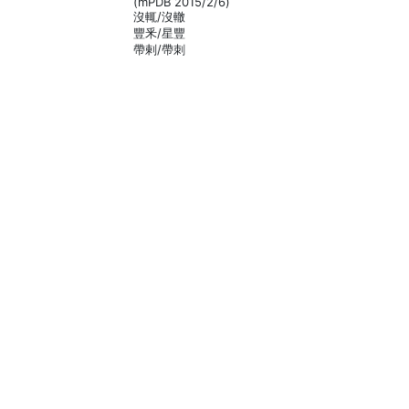
(mPDB 2015/2/6)
沒輒/沒轍
豐釆/星豐
帶剌/帶刺