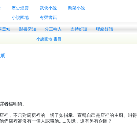
囊
歷史煙雲
武俠小說
懸疑小說
說
小說園地
有聲書籍
誤需知
製書需知
分工輸入
支持好讀
聯絡好讀
小說園地 書目
說明
譯者楊明綺。
店裡，不只對廚房裡的一切了如指掌、宣稱自己是店裡的主廚、叫
他們店裡卻沒有一個人認識他……失憶，還有另有企圖？