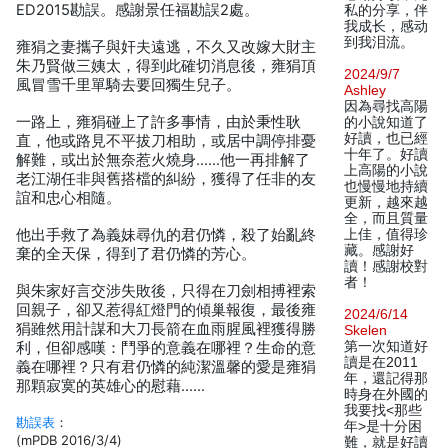
ED2015勘誤。感謝景任福勘誤2處。
私的分享，伴
我成长，感动
到我泪流。
雍狷之妻攜子與奸夫遠逃，不久又改嫁大財主
朱乃賢做三姨太，得到此確切消息後，雍狷頂
2024/9/7
風冒雪千里單騎去要回獨生兒子。
Ashley
因為尋找高陽
一路上，雍狷碰上了許多事情，由於秉性耿
的小說知道了
好讀，也已經
直，他或路見不平拔刀相助，或居中調停排憂
十年了。好讀
解難，或出於無奈惹火燒身……他一再排解了
上高陽的小說
老江湖任非與舊搭檔的糾紛，獲得了任非的友
也慢慢地持續
誼和忠心相隨。
更新，越來越
全，而且質量
他出手救了為義妹尋仇的君仍憐，殺了始亂終
上佳，值得珍
藏。感謝好
棄的全天保，得到了君仍憐的芳心。
讀！感謝校對
者！
與朱家好言交涉失敗後，只得在刀劍相搏裡索
回親子，卻又惹得紅燈門的傾巢報復，最後雍
2024/6/14
狷雖然用計謀和大刀長箭在血雨腥風裡獲得勝
Skelen
第一次知道好
利，但卻感嘆：鬥爭的意義在哪裡？生命的意
讀是在2011
義在哪裡？只有君仍憐的純潔溫馨的愛是雍狷
年，還記得那
那顆寂寞的英雄心的慰藉……
時身在外國的
我要找<那些
勘誤表
：
年>是十分困
(mPDB 2016/3/4)
難，就是好讀