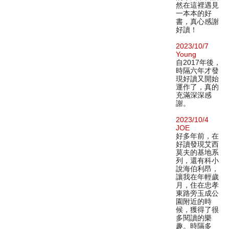
然在這裡遇見
一本本的好
書，真心感謝
好讀！
2023/10/7
Young
自2017年後，
時隔六年才發
現好讀又開始
運作了，真的
充滿深深感
謝。
2023/10/4
JOE
好多年前，在
好讀發現艾西
莫夫的基地系
列，還有科小
說海伯利昂，
讓我在年輕歲
月，住在忠孝
東路旁玉成公
園附近的時
候，獲得了很
多閱讀的樂
趣。時隔多