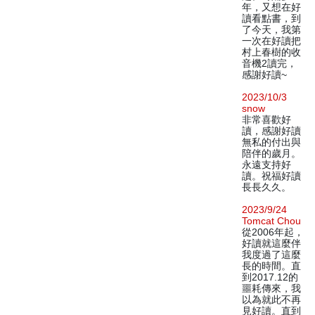
年，又想在好
讀看點書，到
了今天，我第
一次在好讀把
村上春樹的收
音機2讀完，
感謝好讀~
2023/10/3
snow
非常喜歡好
讀，感謝好讀
無私的付出與
陪伴的歲月。
永遠支持好
讀。祝福好讀
長長久久。
2023/9/24
Tomcat Chou
從2006年起，
好讀就這麼伴
我度過了這麼
長的時間。直
到2017.12的
噩耗傳來，我
以為就此不再
見好讀。直到