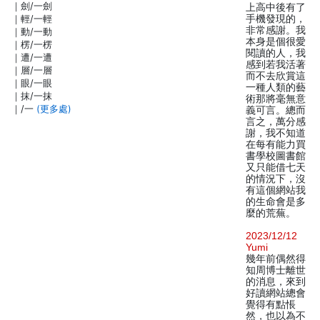
｜劍/一劍
上高中後有了
｜輕/一輕
手機發現的，
非常感謝。我
｜動/一動
本身是個很愛
｜楞/一楞
閱讀的人，我
｜遭/一遭
感到若我活著
｜層/一層
而不去欣賞這
｜眼/一眼
一種人類的藝
｜抹/一抹
術那將毫無意
｜/一
(更多處)
義可言。總而
言之，萬分感
謝，我不知道
在每有能力買
書學校圖書館
又只能借七天
的情況下，沒
有這個網站我
的生命會是多
麼的荒蕪。
2023/12/12
Yumi
幾年前偶然得
知周博士離世
的消息，來到
好讀網站總會
覺得有點悵
然，也以為不