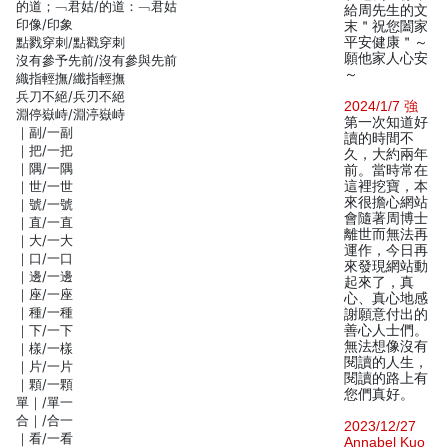
的道；﹁君姑/的道：﹁君姑
給周先生的文
印像/印象
末＂祝您闔家
點戮穿刺/點戳穿刺
平安健康＂～
願他家人心安
沒有參予先前/沒有參與先前
～
織指輕撫/纖指輕撫
兵刀不絕/兵刃不絕
2024/1/7 強
淵停嶽峙/淵渟嶽峙
第一次知道好
｜副/一副
讀的時間不
｜把/一把
久，大約兩年
｜隅/一隅
前。當時常在
｜世/一世
這裡挖寶，本
來很擔心網站
｜號/一號
會隨著周博士
｜直/一直
離世而無法再
｜大/一大
運作，今日再
｜口/一口
來發現網站動
｜邊/一邊
起來了，真
｜座/一座
心、真心地感
｜種/一種
謝願意付出的
｜下/一下
善心人士們。
無法想像沒有
｜樣/一樣
閱讀的人生，
｜片/一片
閱讀的路上有
｜顆/一顆
您們真好。
單｜/單一
合｜/合一
2023/12/27
｜看/一看
Annabel Kuo