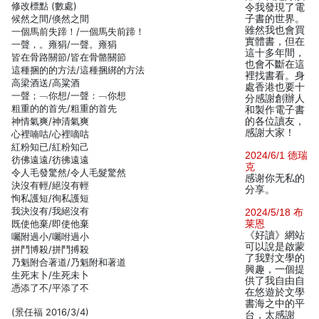
修改標點 (數處)
令我發現了電
候然之間/倏然之間
子書的世界。
雖然我也會買
一個馬前失蹄！/一個馬失前蹄！
實體書，但在
一聲，。雍狷/一聲。雍狷
這十多年間，
皆在骨路關節/皆在骨骼關節
也會不斷在這
這種捆的的方法/這種捆綁的方法
裡找書看。身
高梁酒送/高粱酒
處香港也要十
一聲；﹁你想/一聲：﹁你想
分感謝創辦人
粗重的的首先/粗重的首先
和製作電子書
神情氣爽/神清氣爽
的各位讀友，
感謝大家！
心裡喃咕/心裡嘀咕
紅粉知已/紅粉知己
2024/6/1 德瑞
彷佛遠遠/彷彿遠遠
克
令人毛發驚然/令人毛髮驚然
感谢你无私的
決沒有輕/絕沒有輕
分享。
恂私護短/徇私護短
我決沒有/我絕沒有
2024/5/18 布
既使他棄/即使他棄
莱恩
《好讀》網站
囑附過小/囑咐過小
可以說是啟蒙
拼鬥博殺/拼鬥搏殺
了我對文學的
乃魁附合著道/乃魁附和著道
興趣，一個提
生死末卜/生死未卜
供了我自由自
憑添了不/平添了不
在悠遊於文學
書海之中的平
(景任福 2016/3/4)
台，太感謝