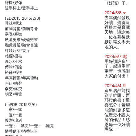
好橡/好像
《好讀》了。
雙手棒上/雙手捧上
2024/5/8 rc
去年偶然發現
(ED2015 2015/2/6)
好讀，覺得這
唾沬/唾沫
裡根本是寶藏
前胸背佾/前胸背脊
天地！謝謝每
寒喋/寒噤
一位在幕後默
硬嗑劈來/硬磕劈來
默耕耘文學天
融彙貫通/融會貫通
地的人。
枰幾斤/秤幾斤
梏桎/桎梏
2024/5/7 呢
淳水/冷水
用好讀許多年
了，感謝重新
傳渝/傳諭
更新，也感謝
褡鍊/褡褳
大家的付出！
年高德邵/年高德劭
咯鈃/咯登
2024/4/4 R
豖突/豕突
這里居然能找
明鋻/明鑒
到哈維爾．西
耶拉的書！驚
(mPDB 2015/2/6)
喜萬分！希望
｜家/一家
能讀到更多這
｜隻/一隻
位歷史小說大
師的作品！感
凜烈/凜冽
恩每一位好讀
一聲；﹁漂亮/一聲：﹁漂亮
團隊！
憐香借玉/憐香惜玉