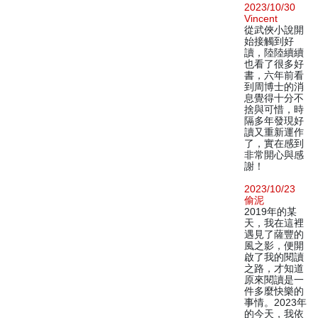
2023/10/30
Vincent
從武俠小說開
始接觸到好
讀，陸陸續續
也看了很多好
書，六年前看
到周博士的消
息覺得十分不
捨與可惜，時
隔多年發現好
讀又重新運作
了，實在感到
非常開心與感
謝！
2023/10/23
偷泥
2019年的某
天，我在這裡
遇見了薩豐的
風之影，便開
啟了我的閱讀
之路，才知道
原來閱讀是一
件多麼快樂的
事情。2023年
的今天，我依