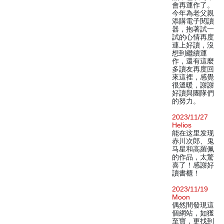
會再運作了。
今年為老父親
添購電子閱讀
器，抱著試一
試的心情再度
連上好讀，沒
想到繼續運
作，還有這麼
多讀友再度回
來這裡，感覺
很溫暖，謝謝
好讀與團隊們
的努力。
2023/11/27
Helios
能在这里发现
赤川次郎、鬼
马星和高羅佩
的作品，太驚
喜了！感謝好
讀書櫃！
2023/11/19
Moon
偶然間發現這
個網站，如獲
至寶，更找到