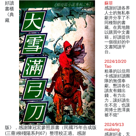
好讀
蘇菲
感謝好讀各界
書櫃
人士的無私奉
《典
獻并分享了不
藏
同種類的書
藏。在異地難
以購買中文書
籍，好讀提供
一個很好的中
文書閱讀平
台。
2024/10/20
Tao
粗暴的以信用
卡感謝好讀團
隊的無償奉
獻。懇請各位
讀友有錢出
錢，有力出
力，讓好讀生
生不息，也讓
周博士恩澤廣
被不熄°
2024/9/13
版》，感謝陳冠宏參照原書（民國75年合成版
maliang
(三冊)柳殘陽系列67）整理校正過。感謝
感谢好读，无