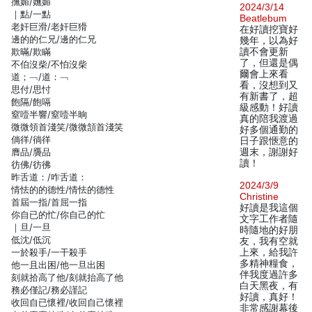
撫媚/嫵媚
2024/3/14
｜點/一點
Beatlebum
老奸巨滑/老奸巨猾
在好讀挖寶好
邊的的仁兄/邊的仁兄
幾年，以為好
欺暪/欺瞞
讀不會更新
了，但還是偶
不伯沒柴/不怕沒柴
爾會上來看
道；﹁/道：﹁
看，沒想到又
思付/思忖
有新書了，超
飽隔/飽嗝
級感動！好讀
窒噎半響/窒噎半晌
真的陪我渡過
微微領首淺笑/微微頷首淺笑
好多個通勤的
倘徉/徜徉
日子跟愜意的
膺品/贗品
週末，謝謝好
讀！
彷佛/彷彿
昨舌道：/咋舌道：
2024/3/9
情怯的的德性/情怯的德性
Christine
首屆一指/首屈一指
好讀是我這個
你自已的忙/你自己的忙
文字工作者隨
｜旦/一旦
時隨地的好朋
低沈/低沉
友，我有空就
一於殺手/一干殺手
上來，給我許
多精神糧食，
他一且出困/他一旦出困
伴我度過許多
刻就拾高了他/刻就抬高了他
白天黑夜，有
務必僅記/務必謹記
好讀，真好！
收回自已懷裡/收回自己懷裡
非常感謝幕後