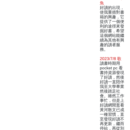
魚
好讀的出現，
使我重措對書
籍的興趣，它
提供了一個便
利的途徑來發
掘好書，希望
這個網站能繼
續為其他有興
趣的讀者服
務。
2023/7/8 歌
讀書時期用
pocket pc 看
書持資源發現
了好讀，然後
好讀一直陪伴
我至大學畢業
然後踏足社
會。雖然工作
事忙，但是上
好讀網閒逛看
黃河散文已成
一種習慣，直
至發現好讀不
再更新，繼而
停站，再從別