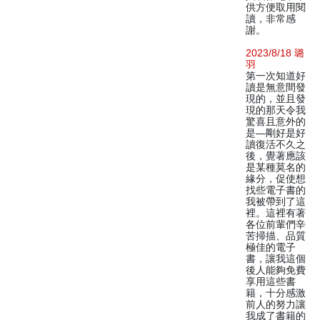
供方便取用閱
讀，非常感
謝。
2023/8/18 璐
羽
第一次知道好
讀是無意間發
現的，並且發
現的那天令我
驚喜且意外的
是—剛好是好
讀復活不久之
後，覺著應該
是某種莫名的
緣分，促使想
找些電子書的
我被帶到了這
裡。這裡有著
各位前輩們辛
苦掃描、品質
極佳的電子
書，讓我這個
後人能夠免費
享用這些書
籍，十分感激
前人的努力讓
我成了書籍的