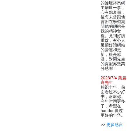
的論壇得悉網
主離世一事，
心有點哀傷，
後悔未曾跟他
言謝在學習期
間他的網站是
我的精神食
糧。見到好讀
重啟，有心人
延續好讀網站
的營運和更
新，很是感
激，對周先生
的貢獻亦致萬
分感謝！
2023/7/4 葉扁
舟先生
相识十年，前
面看过不少好
书，谢谢你。
今年时间更多
了，希望在
haodoo度过
更好的年华。
>>
更多感言