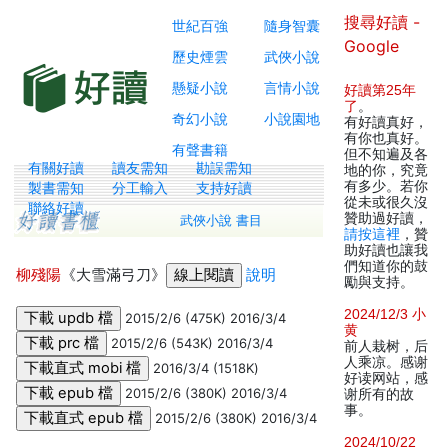
搜尋好讀 -
世紀百強
隨身智囊
Google
歷史煙雲
武俠小說
懸疑小說
言情小說
好讀第25年
了
。
奇幻小說
小說園地
有好讀真好，
有你也真好。
有聲書籍
但不知遍及各
有關好讀
讀友需知
勘誤需知
地的你，究竟
有多少。若你
製書需知
分工輸入
支持好讀
從未或很久沒
聯絡好讀
贊助過好讀，
武俠小說 書目
請按這裡
，贊
助好讀也讓我
們知道你的鼓
柳殘陽
《大雪滿弓刀》
說明
勵與支持。
2024/12/3 小
2015/2/6 (475K) 2016/3/4
黄
2015/2/6 (543K) 2016/3/4
前人栽树，后
人乘凉。感谢
2016/3/4 (1518K)
好读网站，感
2015/2/6 (380K) 2016/3/4
谢所有的故
事。
2015/2/6 (380K) 2016/3/4
2024/10/22