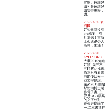
富翁。感謝好
讀和各位讓好
讀變得更好，
讚。
2023/7/26 袁
樹國
好些書都沒有
prc檔案，有
點遺憾！重新
上架還是令人
高興，加油！
2023/7/20
KYLESONG
大概2010知道
好讀, 就三不
五時來此找書,
原本只有看書
時順便回報一
些文字勘誤,
後來2015開始
幫忙周博士製
作電子書, 主
要是OCR檔案
的文字校對,
也曾經掃瞄了
一,二本書進行