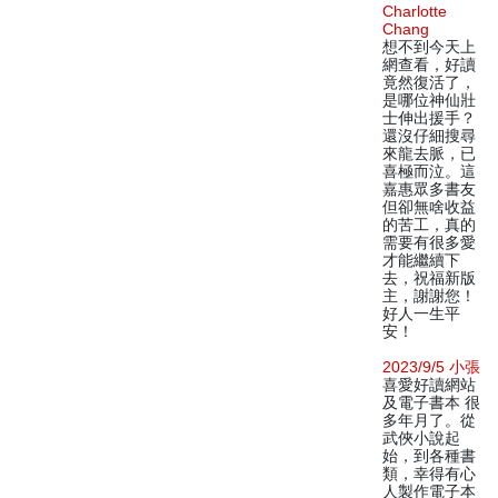
Charlotte
Chang
想不到今天上
網查看，好讀
竟然復活了，
是哪位神仙壯
士伸出援手？
還沒仔細搜尋
來龍去脈，已
喜極而泣。這
嘉惠眾多書友
但卻無啥收益
的苦工，真的
需要有很多愛
才能繼續下
去，祝福新版
主，謝謝您！
好人一生平
安！
2023/9/5 小張
喜愛好讀網站
及電子書本 很
多年月了。從
武俠小說起
始，到各種書
類，幸得有心
人製作電子本