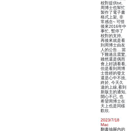
校對提供txt,
周博士也幫忙
製作了電子書
格式上架, 非
常感念~ 可惜
後來2016年中
事忙, 暫停了
校對的支持,
再後來就是看
到周博士由友
人的公告....當
下難過且震驚,
雖然還是偶而
會上好讀看看,
但是看到周博
士曾經的發文
還是心中不捨,
終於, 今天久
違的上線,看到
新版主的通知,
開心不已, 也
希望周博士在
天上也是同樣
歡欣.
2023/7/18
Mac
翻書抽屜內的