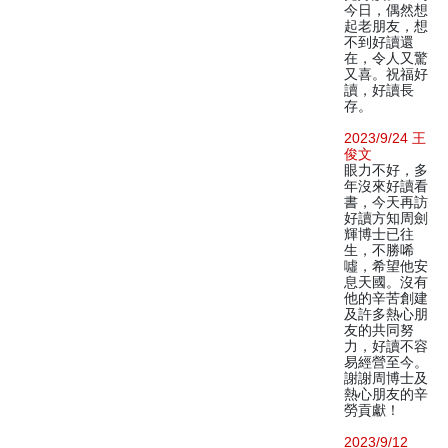
今日，偶然想
起老朋友，想
不到好讀還
在，令人又驚
又喜。祝福好
讀，好讀長
存。
2023/9/24 王
俊文
眼力不好，多
年沒來好讀看
書，今天再訪
好讀方知周劍
輝博士已往
生，不勝唏
噓，希望他安
息天國。沒有
他的辛苦創建
及許多熱心朋
友的共同努
力，好讀不容
易經營至今。
謝謝周博士及
熱心朋友的辛
勞貢獻！
2023/9/12