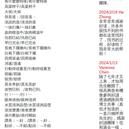
有什麼麼特殊/有什麼特殊
團隊。
高梁桿子/高粱桿子
火侯/火候
2024/2/19 He
領首道：/頷首道：
Zhong
非常非常感谢
淡談的道/淡淡的道
好读，许多外
一抹幻像/一抹幻象
面找不到的书
血肉模溢中/血肉橫溢中
都在这里找到
仇怨巳結/仇怨已結
了，找书的过
早巳完全/早已完全
程，好读给了
長袍下擺掖向/長袍下襬掖向
我非常大的帮
白袍下擺/白袍下襬
助！
四周巡逡/四周巡梭
2024/1/13
消遙/逍遙
Vanessa
行動仰或蓄意/行動抑或蓄意
Chen
箭鏇/箭鏃
隔了七年才又
狡滑/狡猾
上來，才知周
莫名奇妙/莫名其妙
先生離開了。
攻勢巳到．/攻勢已到。
很高興曾有機
行！﹂﹂/行！﹂
會參與好讀，
眼神清例/眼神清冽
透過網路與周
博士共事（真
水質清洌晶瑩/水質清冽晶瑩
也才知道的，
浙浙瀝瀝/淅淅瀝瀝
一直只稱呼周
俱付厥如/俱付闕如
先生的)，感謝
讚美；﹁好，/讚美：﹁好，
好讀團隊！也
點頭；﹁不錯/點頭：﹁不錯
和過去一樣，