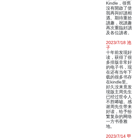
Kindle，很舊
沒有開啟了使
我再與好讀相
遇。期待重拾
讀趣，祝讀趣
再次重臨好讀
及各位讀者。
2023/7/18 池
子
十年前发现好
读，获得了很
多排版非常好
的电子书，现
在还有当年下
载的很多书存
在kindle里。
好久没来竟发
现版主周先生
已经过世令人
不胜唏嘘。感
谢周先生带来
好读，给予纷
繁复杂的网络
一方书香雅
地。
2023/7/14 甲