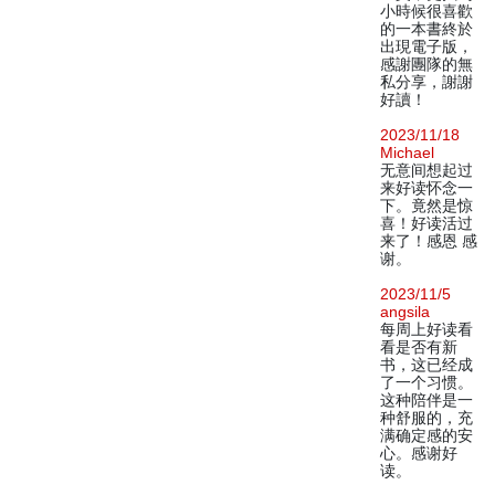
小時候很喜歡
的一本書終於
出現電子版，
感謝團隊的無
私分享，謝謝
好讀！
2023/11/18
Michael
无意间想起过
来好读怀念一
下。竟然是惊
喜！好读活过
来了！感恩 感
谢。
2023/11/5
angsila
每周上好读看
看是否有新
书，这已经成
了一个习惯。
这种陪伴是一
种舒服的，充
满确定感的安
心。感谢好
读。