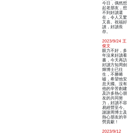
今日，偶然想
起老朋友，想
不到好讀還
在，令人又驚
又喜。祝福好
讀，好讀長
存。
2023/9/24 王
俊文
眼力不好，多
年沒來好讀看
書，今天再訪
好讀方知周劍
輝博士已往
生，不勝唏
噓，希望他安
息天國。沒有
他的辛苦創建
及許多熱心朋
友的共同努
力，好讀不容
易經營至今。
謝謝周博士及
熱心朋友的辛
勞貢獻！
2023/9/12