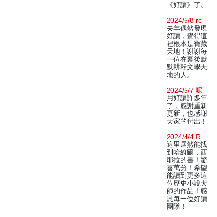
《好讀》了。
2024/5/8 rc
去年偶然發現
好讀，覺得這
裡根本是寶藏
天地！謝謝每
一位在幕後默
默耕耘文學天
地的人。
2024/5/7 呢
用好讀許多年
了，感謝重新
更新，也感謝
大家的付出！
2024/4/4 R
這里居然能找
到哈維爾．西
耶拉的書！驚
喜萬分！希望
能讀到更多這
位歷史小說大
師的作品！感
恩每一位好讀
團隊！