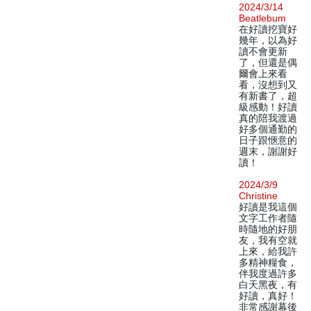
2024/3/14
Beatlebum
在好讀挖寶好
幾年，以為好
讀不會更新
了，但還是偶
爾會上來看
看，沒想到又
有新書了，超
級感動！好讀
真的陪我渡過
好多個通勤的
日子跟愜意的
週末，謝謝好
讀！
2024/3/9
Christine
好讀是我這個
文字工作者隨
時隨地的好朋
友，我有空就
上來，給我許
多精神糧食，
伴我度過許多
白天黑夜，有
好讀，真好！
非常感謝幕後