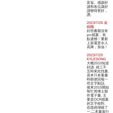
富翁。感謝好
讀和各位讓好
讀變得更好，
讚。
2023/7/26 袁
樹國
好些書都沒有
prc檔案，有
點遺憾！重新
上架還是令人
高興，加油！
2023/7/20
KYLESONG
大概2010知道
好讀, 就三不
五時來此找書,
原本只有看書
時順便回報一
些文字勘誤,
後來2015開始
幫忙周博士製
作電子書, 主
要是OCR檔案
的文字校對,
也曾經掃瞄了
一,二本書進行