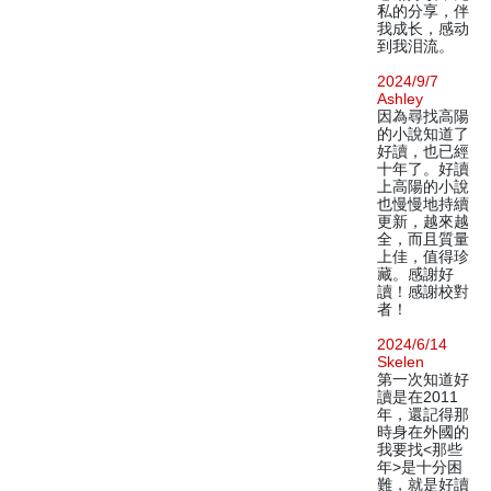
私的分享，伴
我成长，感动
到我泪流。
2024/9/7
Ashley
因為尋找高陽
的小說知道了
好讀，也已經
十年了。好讀
上高陽的小說
也慢慢地持續
更新，越來越
全，而且質量
上佳，值得珍
藏。感謝好
讀！感謝校對
者！
2024/6/14
Skelen
第一次知道好
讀是在2011
年，還記得那
時身在外國的
我要找<那些
年>是十分困
難，就是好讀