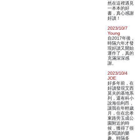
然在這裡遇見
一本本的好
書，真心感謝
好讀！
2023/10/7
Young
自2017年後，
時隔六年才發
現好讀又開始
運作了，真的
充滿深深感
謝。
2023/10/4
JOE
好多年前，在
好讀發現艾西
莫夫的基地系
列，還有科小
說海伯利昂，
讓我在年輕歲
月，住在忠孝
東路旁玉成公
園附近的時
候，獲得了很
多閱讀的樂
趣。時隔多