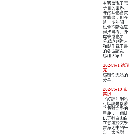
令我發現了電
子書的世界。
雖然我也會買
實體書，但在
這十多年間，
也會不斷在這
裡找書看。身
處香港也要十
分感謝創辦人
和製作電子書
的各位讀友，
感謝大家！
2024/6/1 德瑞
克
感谢你无私的
分享。
2024/5/18 布
莱恩
《好讀》網站
可以說是啟蒙
了我對文學的
興趣，一個提
供了我自由自
在悠遊於文學
書海之中的平
台，太感謝