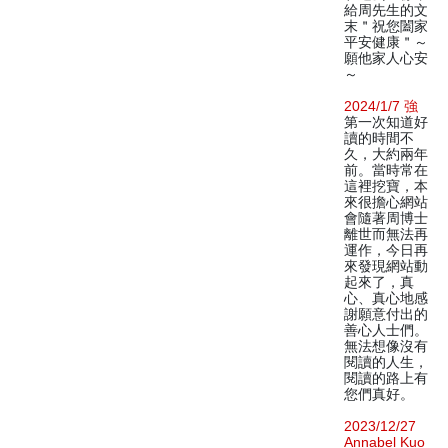
給周先生的文
末＂祝您闔家
平安健康＂～
願他家人心安
～
2024/1/7 強
第一次知道好
讀的時間不
久，大約兩年
前。當時常在
這裡挖寶，本
來很擔心網站
會隨著周博士
離世而無法再
運作，今日再
來發現網站動
起來了，真
心、真心地感
謝願意付出的
善心人士們。
無法想像沒有
閱讀的人生，
閱讀的路上有
您們真好。
2023/12/27
Annabel Kuo