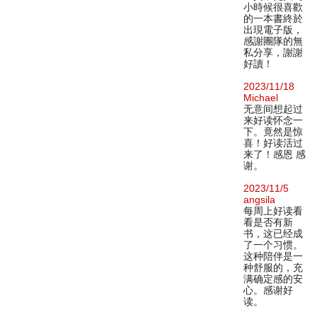
小時候很喜歡
的一本書終於
出現電子版，
感謝團隊的無
私分享，謝謝
好讀！
2023/11/18
Michael
无意间想起过
来好读怀念一
下。竟然是惊
喜！好读活过
来了！感恩 感
谢。
2023/11/5
angsila
每周上好读看
看是否有新
书，这已经成
了一个习惯。
这种陪伴是一
种舒服的，充
满确定感的安
心。感谢好
读。