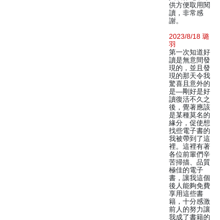
供方便取用閱
讀，非常感
謝。
2023/8/18 璐
羽
第一次知道好
讀是無意間發
現的，並且發
現的那天令我
驚喜且意外的
是—剛好是好
讀復活不久之
後，覺著應該
是某種莫名的
緣分，促使想
找些電子書的
我被帶到了這
裡。這裡有著
各位前輩們辛
苦掃描、品質
極佳的電子
書，讓我這個
後人能夠免費
享用這些書
籍，十分感激
前人的努力讓
我成了書籍的