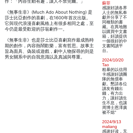
作：「內容生動有趣，讓人不禁莞爾。」
蘇菲
感謝好讀各界
《無事生非》(Much Ado About Nothing) 是
人士的無私奉
獻并分享了不
莎士比亞創作的喜劇，在1600年首次出版。
同種類的書
它與現代浪漫喜劇風格上有很多相同之處，至
藏。在異地難
今仍是最受歡迎的莎翁劇作一。
以購買中文書
籍，好讀提供
《無事生非》也是莎士比亞喜劇寫作最成熟時
一個很好的中
期的創作，內容熱鬧歡樂，富有哲思。故事主
文書閱讀平
台。
旨為面具、偽裝或遊戲，劇中人物探尋的則是
男女關系中的自我意識以及真誠與尊重。
2024/10/20
Tao
粗暴的以信用
卡感謝好讀團
隊的無償奉
獻。懇請各位
讀友有錢出
錢，有力出
力，讓好讀生
生不息，也讓
周博士恩澤廣
被不熄°
2024/9/13
maliang
感谢好读，无