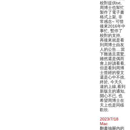
校對提供txt,
周博士也幫忙
製作了電子書
格式上架, 非
常感念~ 可惜
後來2016年中
事忙, 暫停了
校對的支持,
再後來就是看
到周博士由友
人的公告....當
下難過且震驚,
雖然還是偶而
會上好讀看看,
但是看到周博
士曾經的發文
還是心中不捨,
終於, 今天久
違的上線,看到
新版主的通知,
開心不已, 也
希望周博士在
天上也是同樣
歡欣.
2023/7/18
Mac
翻書抽屜內的