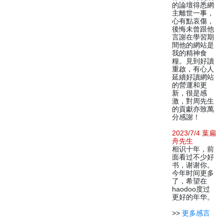
的論壇得悉網
主離世一事，
心有點哀傷，
後悔未曾跟他
言謝在學習期
間他的網站是
我的精神食
糧。見到好讀
重啟，有心人
延續好讀網站
的營運和更
新，很是感
激，對周先生
的貢獻亦致萬
分感謝！
2023/7/4 葉扁
舟先生
相识十年，前
面看过不少好
书，谢谢你。
今年时间更多
了，希望在
haodoo度过
更好的年华。
>>
更多感言