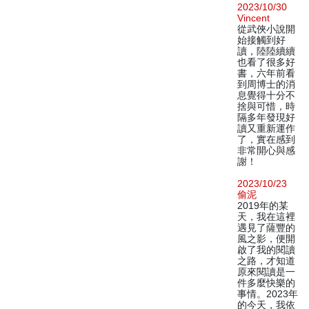
2023/10/30
Vincent
從武俠小說開
始接觸到好
讀，陸陸續續
也看了很多好
書，六年前看
到周博士的消
息覺得十分不
捨與可惜，時
隔多年發現好
讀又重新運作
了，實在感到
非常開心與感
謝！
2023/10/23
偷泥
2019年的某
天，我在這裡
遇見了薩豐的
風之影，便開
啟了我的閱讀
之路，才知道
原來閱讀是一
件多麼快樂的
事情。2023年
的今天，我依