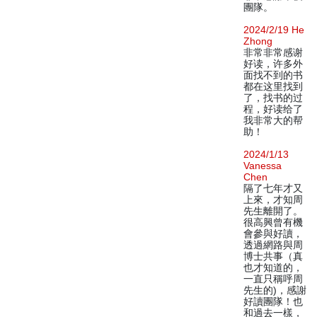
團隊。
2024/2/19 He
Zhong
非常非常感谢
好读，许多外
面找不到的书
都在这里找到
了，找书的过
程，好读给了
我非常大的帮
助！
2024/1/13
Vanessa
Chen
隔了七年才又
上來，才知周
先生離開了。
很高興曾有機
會參與好讀，
透過網路與周
博士共事（真
也才知道的，
一直只稱呼周
先生的)，感謝
好讀團隊！也
和過去一樣，