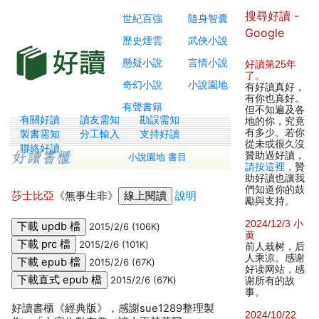
搜尋好讀 -
世紀百強
隨身智囊
Google
歷史煙雲
武俠小說
懸疑小說
言情小說
好讀第25年
了
。
奇幻小說
小說園地
有好讀真好，
有你也真好。
有聲書籍
但不知遍及各
有關好讀
讀友需知
勘誤需知
地的你，究竟
有多少。若你
製書需知
分工輸入
支持好讀
從未或很久沒
聯絡好讀
贊助過好讀，
小說園地 書目
請按這裡
，贊
助好讀也讓我
們知道你的鼓
莎士比亞
《無事生非》
說明
勵與支持。
2024/12/3 小
2015/2/6 (106K)
黄
2015/2/6 (101K)
前人栽树，后
人乘凉。感谢
2015/2/6 (67K)
好读网站，感
2015/2/6 (67K)
谢所有的故
事。
好讀書櫃《經典版》，感謝sue1289整理製
2024/10/22