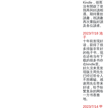
Kindle，很舊
沒有開啟了使
我再與好讀相
遇。期待重拾
讀趣，祝讀趣
再次重臨好讀
及各位讀者。
2023/7/18 池
子
十年前发现好
读，获得了很
多排版非常好
的电子书，现
在还有当年下
载的很多书存
在kindle里。
好久没来竟发
现版主周先生
已经过世令人
不胜唏嘘。感
谢周先生带来
好读，给予纷
繁复杂的网络
一方书香雅
地。
2023/7/14 甲