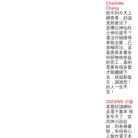
Charlotte
Chang
想不到今天上
網查看，好讀
竟然復活了，
是哪位神仙壯
士伸出援手？
還沒仔細搜尋
來龍去脈，已
喜極而泣。這
嘉惠眾多書友
但卻無啥收益
的苦工，真的
需要有很多愛
才能繼續下
去，祝福新版
主，謝謝您！
好人一生平
安！
2023/9/5 小張
喜愛好讀網站
及電子書本 很
多年月了。從
武俠小說起
始，到各種書
類，幸得有心
人製作電子本