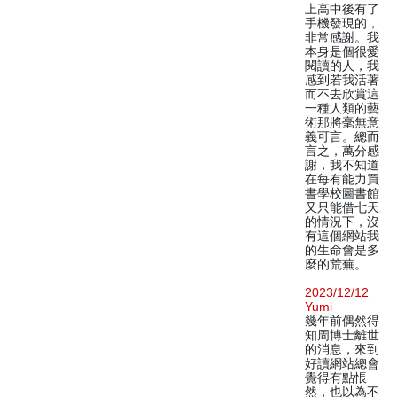
上高中後有了
手機發現的，
非常感謝。我
本身是個很愛
閱讀的人，我
感到若我活著
而不去欣賞這
一種人類的藝
術那將毫無意
義可言。總而
言之，萬分感
謝，我不知道
在每有能力買
書學校圖書館
又只能借七天
的情況下，沒
有這個網站我
的生命會是多
麼的荒蕪。
2023/12/12
Yumi
幾年前偶然得
知周博士離世
的消息，來到
好讀網站總會
覺得有點悵
然，也以為不