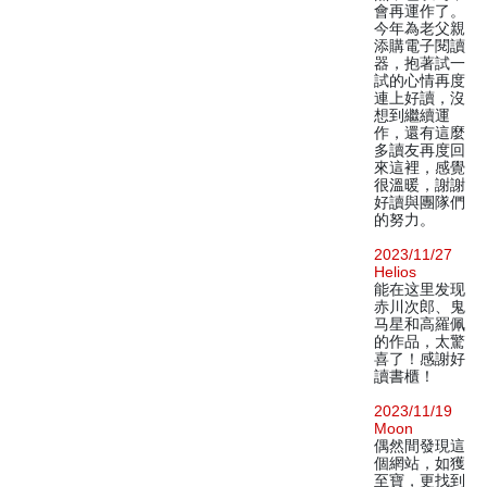
會再運作了。
今年為老父親
添購電子閱讀
器，抱著試一
試的心情再度
連上好讀，沒
想到繼續運
作，還有這麼
多讀友再度回
來這裡，感覺
很溫暖，謝謝
好讀與團隊們
的努力。
2023/11/27
Helios
能在这里发现
赤川次郎、鬼
马星和高羅佩
的作品，太驚
喜了！感謝好
讀書櫃！
2023/11/19
Moon
偶然間發現這
個網站，如獲
至寶，更找到