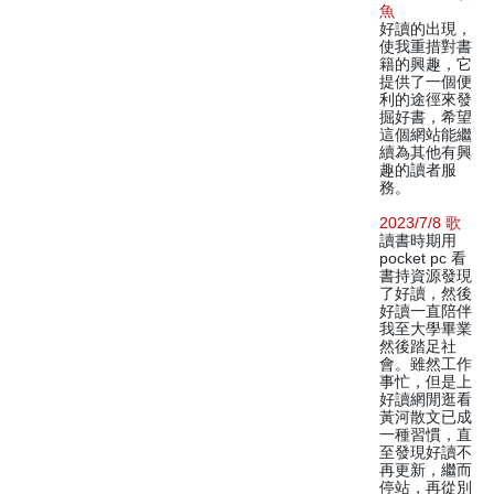
魚
好讀的出現，
使我重措對書
籍的興趣，它
提供了一個便
利的途徑來發
掘好書，希望
這個網站能繼
續為其他有興
趣的讀者服
務。
2023/7/8 歌
讀書時期用
pocket pc 看
書持資源發現
了好讀，然後
好讀一直陪伴
我至大學畢業
然後踏足社
會。雖然工作
事忙，但是上
好讀網閒逛看
黃河散文已成
一種習慣，直
至發現好讀不
再更新，繼而
停站，再從別