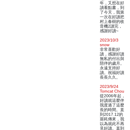
年，又想在好
讀看點書，到
了今天，我第
一次在好讀把
村上春樹的收
音機2讀完，
感謝好讀~
2023/10/3
snow
非常喜歡好
讀，感謝好讀
無私的付出與
陪伴的歲月。
永遠支持好
讀。祝福好讀
長長久久。
2023/9/24
Tomcat Chou
從2006年起，
好讀就這麼伴
我度過了這麼
長的時間。直
到2017.12的
噩耗傳來，我
以為就此不再
見好讀。直到