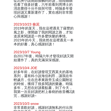
從武俠小說開始接觸到好讀，陸陸續續
也看了很多好書，六年前看到周博士的
消息覺得十分不捨與可惜，時隔多年發
現好讀又重新運作了，實在感到非常開
心與感謝！
2023/10/23 偷泥
2019年的某天，我在這裡遇見了薩豐的
風之影，便開啟了我的閱讀之路，才知
道原來閱讀是一件多麼快樂的事情。
2023年的今天，我依然在這裡遇見一本
本的好書，真心感謝好讀！
2023/10/7 Young
自2017年後，時隔六年才發現好讀又開
始運作了，真的充滿深深感謝。
2023/10/4 JOE
好多年前，在好讀發現艾西莫夫的基地
系列，還有科小說海伯利昂，讓我在年
輕歲月，住在忠孝東路旁玉成公園附近
的時候，獲得了很多閱讀的樂趣。時隔
多年，又想在好讀看點書，到了今天，
我第一次在好讀把村上春樹的收音機2讀
完，感謝好讀~
2023/10/3 snow
非常喜歡好讀，感謝好讀無私的付出與