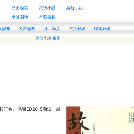
囊
歷史煙雲
武俠小說
懸疑小說
說
小說園地
有聲書籍
誤需知
製書需知
分工輸入
支持好讀
聯絡好讀
武俠小說 書目
正過。感謝ED2015勘誤。感