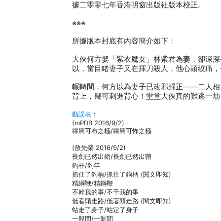
據二零零七年香港明窗出版社版本校正。
※※※
所據版本封底有內容簡介如下：
大俠何方娶「紫衣魔女」林紫君為妻，卻深深
以，當目睹妻子又在揮刀殺人，他心頭絞痛，
輾轉間，何方以為妻子已改邪歸正——二人相
背上，幾可刺進背心！堂堂大俠真的難逃一劫
勘誤表
：
(mPDB 2016/9/2)
獰厲可布之極/獰厲可怖之極
(敖先榮 2016/9/2)
長劍已然出銷/長劍已然出鞘
釣杆/釣竿
抓住了釣柄/抓住了鉤柄 (閱文即知)
精綱鞭/精鋼鞭
不幹我的事/不干我的事
低看頭走路/低著頭走路 (閱文即知)
站走了身子/站定了身子
一殺間/一剎間