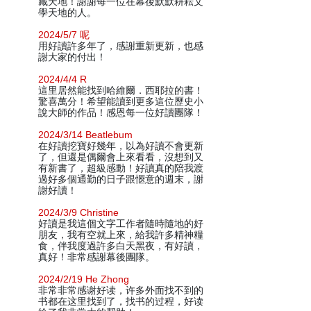
藏天地！謝謝每一位在幕後默默耕耘文
學天地的人。
2024/5/7 呢
用好讀許多年了，感謝重新更新，也感
謝大家的付出！
2024/4/4 R
這里居然能找到哈維爾．西耶拉的書！
驚喜萬分！希望能讀到更多這位歷史小
說大師的作品！感恩每一位好讀團隊！
2024/3/14 Beatlebum
在好讀挖寶好幾年，以為好讀不會更新
了，但還是偶爾會上來看看，沒想到又
有新書了，超級感動！好讀真的陪我渡
過好多個通勤的日子跟愜意的週末，謝
謝好讀！
2024/3/9 Christine
好讀是我這個文字工作者隨時隨地的好
朋友，我有空就上來，給我許多精神糧
食，伴我度過許多白天黑夜，有好讀，
真好！非常感謝幕後團隊。
2024/2/19 He Zhong
非常非常感谢好读，许多外面找不到的
书都在这里找到了，找书的过程，好读