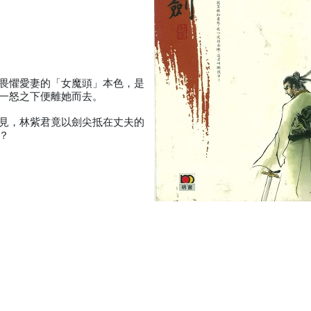
畏懼愛妻的「女魔頭」本色，是
一怒之下便離她而去。
見，林紫君竟以劍尖抵在丈夫的
？