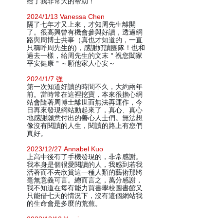
给了我非常大的帮助！
2024/1/13 Vanessa Chen
隔了七年才又上來，才知周先生離開
了。很高興曾有機會參與好讀，透過網
路與周博士共事（真也才知道的，一直
只稱呼周先生的)，感謝好讀團隊！也和
過去一樣，給周先生的文末＂祝您闔家
平安健康＂～願他家人心安～
2024/1/7 強
第一次知道好讀的時間不久，大約兩年
前。當時常在這裡挖寶，本來很擔心網
站會隨著周博士離世而無法再運作，今
日再來發現網站動起來了，真心、真心
地感謝願意付出的善心人士們。無法想
像沒有閱讀的人生，閱讀的路上有您們
真好。
2023/12/27 Annabel Kuo
上高中後有了手機發現的，非常感謝。
我本身是個很愛閱讀的人，我感到若我
活著而不去欣賞這一種人類的藝術那將
毫無意義可言。總而言之，萬分感謝，
我不知道在每有能力買書學校圖書館又
只能借七天的情況下，沒有這個網站我
的生命會是多麼的荒蕪。