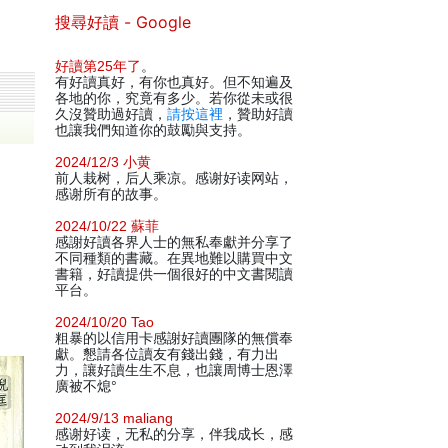
搜尋好讀 - Google
好讀第25年了
。
有好讀真好，有你也真好。但不知遍及
各地的你，究竟有多少。若你從未或很
久沒贊助過好讀，
請按這裡
，贊助好讀
也讓我們知道你的鼓勵與支持。
2024/12/3 小黄
前人栽树，后人乘凉。感谢好读网站，
感谢所有的故事。
2024/10/22 蘇菲
感謝好讀各界人士的無私奉獻并分享了
不同種類的書藏。在異地難以購買中文
書籍，好讀提供一個很好的中文書閱讀
平台。
2024/10/20 Tao
粗暴的以信用卡感謝好讀團隊的無償奉
獻。懇請各位讀友有錢出錢，有力出
力，讓好讀生生不息，也讓周博士恩澤
廣被不熄°
2024/9/13 maliang
感谢好读，无私的分享，伴我成长，感