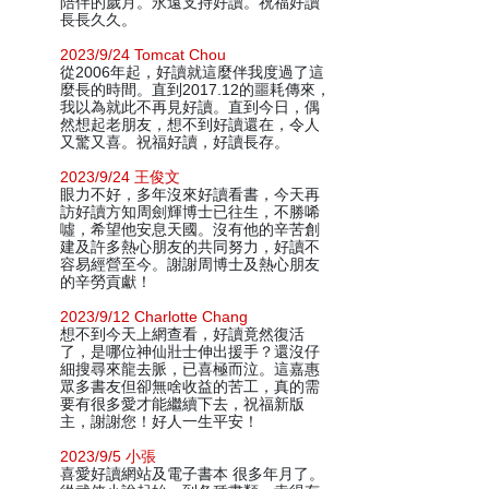
陪伴的歲月。永遠支持好讀。祝福好讀
長長久久。
2023/9/24 Tomcat Chou
從2006年起，好讀就這麼伴我度過了這
麼長的時間。直到2017.12的噩耗傳來，
我以為就此不再見好讀。直到今日，偶
然想起老朋友，想不到好讀還在，令人
又驚又喜。祝福好讀，好讀長存。
2023/9/24 王俊文
眼力不好，多年沒來好讀看書，今天再
訪好讀方知周劍輝博士已往生，不勝唏
噓，希望他安息天國。沒有他的辛苦創
建及許多熱心朋友的共同努力，好讀不
容易經營至今。謝謝周博士及熱心朋友
的辛勞貢獻！
2023/9/12 Charlotte Chang
想不到今天上網查看，好讀竟然復活
了，是哪位神仙壯士伸出援手？還沒仔
細搜尋來龍去脈，已喜極而泣。這嘉惠
眾多書友但卻無啥收益的苦工，真的需
要有很多愛才能繼續下去，祝福新版
主，謝謝您！好人一生平安！
2023/9/5 小張
喜愛好讀網站及電子書本 很多年月了。