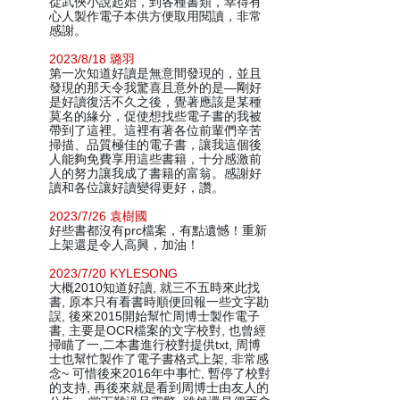
從武俠小說起始，到各種書類，幸得有
心人製作電子本供方便取用閱讀，非常
感謝。
2023/8/18 璐羽
第一次知道好讀是無意間發現的，並且
發現的那天令我驚喜且意外的是—剛好
是好讀復活不久之後，覺著應該是某種
莫名的緣分，促使想找些電子書的我被
帶到了這裡。這裡有著各位前輩們辛苦
掃描、品質極佳的電子書，讓我這個後
人能夠免費享用這些書籍，十分感激前
人的努力讓我成了書籍的富翁。感謝好
讀和各位讓好讀變得更好，讚。
2023/7/26 袁樹國
好些書都沒有prc檔案，有點遺憾！重新
上架還是令人高興，加油！
2023/7/20 KYLESONG
大概2010知道好讀, 就三不五時來此找
書, 原本只有看書時順便回報一些文字勘
誤, 後來2015開始幫忙周博士製作電子
書, 主要是OCR檔案的文字校對, 也曾經
掃瞄了一,二本書進行校對提供txt, 周博
士也幫忙製作了電子書格式上架, 非常感
念~ 可惜後來2016年中事忙, 暫停了校對
的支持, 再後來就是看到周博士由友人的