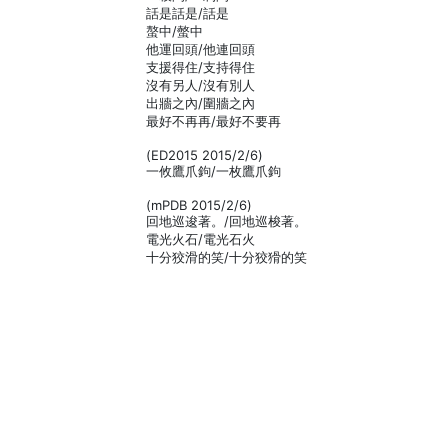
話是話是/話是
螯中/螫中
他運回頭/他連回頭
支援得住/支持得住
沒有另人/沒有別人
出牆之內/圍牆之內
最好不再再/最好不要再
(ED2015 2015/2/6)
一攸鷹爪鉤/一枚鷹爪鉤
(mPDB 2015/2/6)
回地巡逡著。/回地巡梭著。
電光火石/電光石火
十分狡滑的笑/十分狡猾的笑