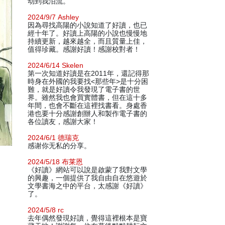
动到我泪流。
2024/9/7 Ashley
因為尋找高陽的小說知道了好讀，也已
經十年了。好讀上高陽的小說也慢慢地
持續更新，越來越全，而且質量上佳，
值得珍藏。感謝好讀！感謝校對者！
2024/6/14 Skelen
第一次知道好讀是在2011年，還記得那
時身在外國的我要找<那些年>是十分困
難，就是好讀令我發現了電子書的世
界。雖然我也會買實體書，但在這十多
年間，也會不斷在這裡找書看。身處香
港也要十分感謝創辦人和製作電子書的
各位讀友，感謝大家！
2024/6/1 德瑞克
感谢你无私的分享。
2024/5/18 布莱恩
《好讀》網站可以說是啟蒙了我對文學
的興趣，一個提供了我自由自在悠遊於
文學書海之中的平台，太感謝《好讀》
了。
2024/5/8 rc
去年偶然發現好讀，覺得這裡根本是寶