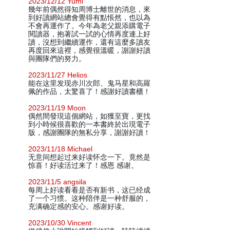
2023/12/12 Yumi
幾年前偶然得知周博士離世的消息，來
到好讀網站總會覺得有點悵然，也以為
不會再運作了。今年為老父親添購電子
閱讀器，抱著試一試的心情再度連上好
讀，沒想到繼續運作，還有這麼多讀友
再度回來這裡，感覺很溫暖，謝謝好讀
與團隊們的努力。
2023/11/27 Helios
能在这里发现赤川次郎、鬼马星和高羅
佩的作品，太驚喜了！感謝好讀書櫃！
2023/11/19 Moon
偶然間發現這個網站，如獲至寶，更找
到小時候很喜歡的一本書終於出現電子
版，感謝團隊的無私分享，謝謝好讀！
2023/11/18 Michael
无意间想起过来好读怀念一下。竟然是
惊喜！好读活过来了！感恩 感谢。
2023/11/5 angsila
每周上好读看看是否有新书，这已经成
了一个习惯。这种陪伴是一种舒服的，
充满确定感的安心。感谢好读。
2023/10/30 Vincent