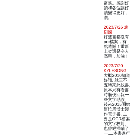
富翁。感謝好
讀和各位讓好
讀變得更好，
讚。
2023/7/26 袁
樹國
好些書都沒有
prc檔案，有
點遺憾！重新
上架還是令人
高興，加油！
2023/7/20
KYLESONG
大概2010知道
好讀, 就三不
五時來此找書,
原本只有看書
時順便回報一
些文字勘誤,
後來2015開始
幫忙周博士製
作電子書, 主
要是OCR檔案
的文字校對,
也曾經掃瞄了
一,二本書進行