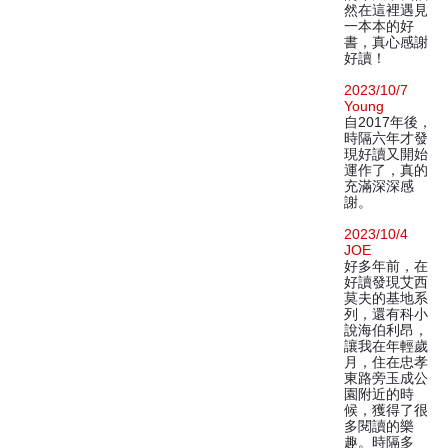
然在這裡遇見
一本本的好
書，真心感謝
好讀！
2023/10/7
Young
自2017年後，
時隔六年才發
現好讀又開始
運作了，真的
充滿深深感
謝。
2023/10/4
JOE
好多年前，在
好讀發現艾西
莫夫的基地系
列，還有科小
說海伯利昂，
讓我在年輕歲
月，住在忠孝
東路旁玉成公
園附近的時
候，獲得了很
多閱讀的樂
趣。時隔多