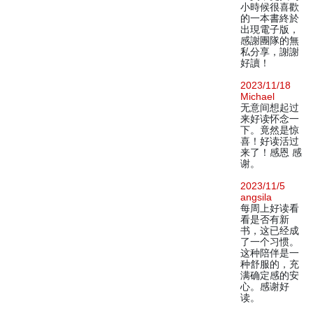
小時候很喜歡
的一本書終於
出現電子版，
感謝團隊的無
私分享，謝謝
好讀！
2023/11/18
Michael
无意间想起过
来好读怀念一
下。竟然是惊
喜！好读活过
来了！感恩 感
谢。
2023/11/5
angsila
每周上好读看
看是否有新
书，这已经成
了一个习惯。
这种陪伴是一
种舒服的，充
满确定感的安
心。感谢好
读。