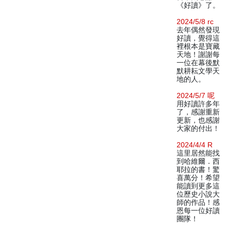
《好讀》了。
2024/5/8 rc
去年偶然發現
好讀，覺得這
裡根本是寶藏
天地！謝謝每
一位在幕後默
默耕耘文學天
地的人。
2024/5/7 呢
用好讀許多年
了，感謝重新
更新，也感謝
大家的付出！
2024/4/4 R
這里居然能找
到哈維爾．西
耶拉的書！驚
喜萬分！希望
能讀到更多這
位歷史小說大
師的作品！感
恩每一位好讀
團隊！