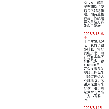
Kindle，很舊
沒有開啟了使
我再與好讀相
遇。期待重拾
讀趣，祝讀趣
再次重臨好讀
及各位讀者。
2023/7/18 池
子
十年前发现好
读，获得了很
多排版非常好
的电子书，现
在还有当年下
载的很多书存
在kindle里。
好久没来竟发
现版主周先生
已经过世令人
不胜唏嘘。感
谢周先生带来
好读，给予纷
繁复杂的网络
一方书香雅
地。
2023/7/14 甲