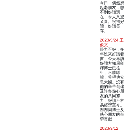
今日，偶然想
起老朋友，想
不到好讀還
在，令人又驚
又喜。祝福好
讀，好讀長
存。
2023/9/24 王
俊文
眼力不好，多
年沒來好讀看
書，今天再訪
好讀方知周劍
輝博士已往
生，不勝唏
噓，希望他安
息天國。沒有
他的辛苦創建
及許多熱心朋
友的共同努
力，好讀不容
易經營至今。
謝謝周博士及
熱心朋友的辛
勞貢獻！
2023/9/12