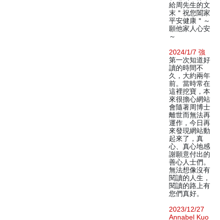
給周先生的文
末＂祝您闔家
平安健康＂～
願他家人心安
～
2024/1/7 強
第一次知道好
讀的時間不
久，大約兩年
前。當時常在
這裡挖寶，本
來很擔心網站
會隨著周博士
離世而無法再
運作，今日再
來發現網站動
起來了，真
心、真心地感
謝願意付出的
善心人士們。
無法想像沒有
閱讀的人生，
閱讀的路上有
您們真好。
2023/12/27
Annabel Kuo