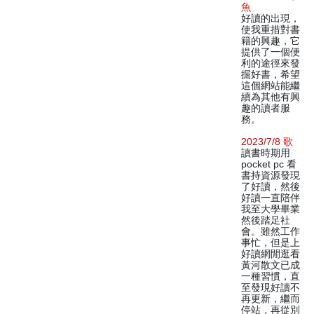
魚
好讀的出現，
使我重措對書
籍的興趣，它
提供了一個便
利的途徑來發
掘好書，希望
這個網站能繼
續為其他有興
趣的讀者服
務。
2023/7/8 歌
讀書時期用
pocket pc 看
書持資源發現
了好讀，然後
好讀一直陪伴
我至大學畢業
然後踏足社
會。雖然工作
事忙，但是上
好讀網閒逛看
黃河散文已成
一種習慣，直
至發現好讀不
再更新，繼而
停站，再從別