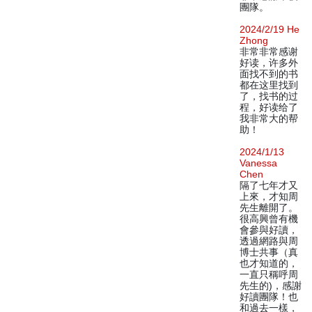
團隊。
2024/2/19 He
Zhong
非常非常感谢
好读，许多外
面找不到的书
都在这里找到
了，找书的过
程，好读给了
我非常大的帮
助！
2024/1/13
Vanessa
Chen
隔了七年才又
上來，才知周
先生離開了。
很高興曾有機
會參與好讀，
透過網路與周
博士共事（真
也才知道的，
一直只稱呼周
先生的)，感謝
好讀團隊！也
和過去一樣，