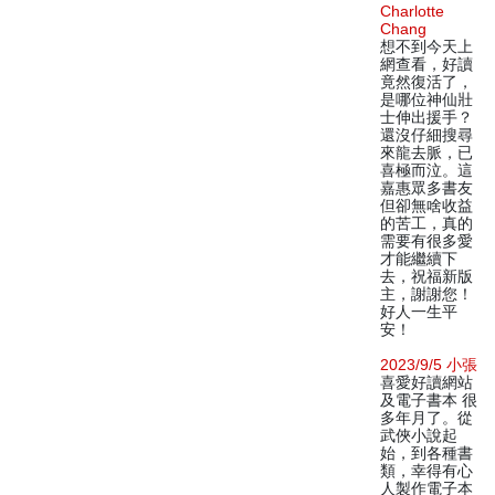
Charlotte
Chang
想不到今天上
網查看，好讀
竟然復活了，
是哪位神仙壯
士伸出援手？
還沒仔細搜尋
來龍去脈，已
喜極而泣。這
嘉惠眾多書友
但卻無啥收益
的苦工，真的
需要有很多愛
才能繼續下
去，祝福新版
主，謝謝您！
好人一生平
安！
2023/9/5 小張
喜愛好讀網站
及電子書本 很
多年月了。從
武俠小說起
始，到各種書
類，幸得有心
人製作電子本