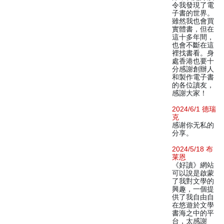
令我發現了電
子書的世界。
雖然我也會買
實體書，但在
這十多年間，
也會不斷在這
裡找書看。身
處香港也要十
分感謝創辦人
和製作電子書
的各位讀友，
感謝大家！
2024/6/1 德瑞
克
感谢你无私的
分享。
2024/5/18 布
莱恩
《好讀》網站
可以說是啟蒙
了我對文學的
興趣，一個提
供了我自由自
在悠遊於文學
書海之中的平
台，太感謝