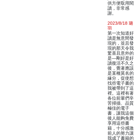
供方便取用閱
讀，非常感
謝。
2023/8/18 璐
羽
第一次知道好
讀是無意間發
現的，並且發
現的那天令我
驚喜且意外的
是—剛好是好
讀復活不久之
後，覺著應該
是某種莫名的
緣分，促使想
找些電子書的
我被帶到了這
裡。這裡有著
各位前輩們辛
苦掃描、品質
極佳的電子
書，讓我這個
後人能夠免費
享用這些書
籍，十分感激
前人的努力讓
我成了書籍的