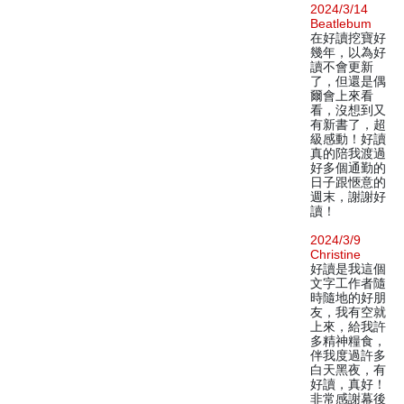
2024/3/14
Beatlebum
在好讀挖寶好
幾年，以為好
讀不會更新
了，但還是偶
爾會上來看
看，沒想到又
有新書了，超
級感動！好讀
真的陪我渡過
好多個通勤的
日子跟愜意的
週末，謝謝好
讀！
2024/3/9
Christine
好讀是我這個
文字工作者隨
時隨地的好朋
友，我有空就
上來，給我許
多精神糧食，
伴我度過許多
白天黑夜，有
好讀，真好！
非常感謝幕後