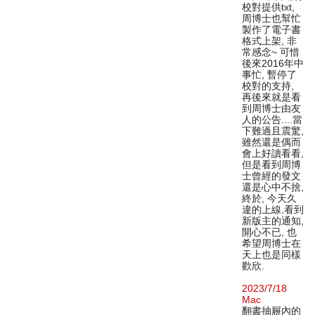
校對提供txt,
周博士也幫忙
製作了電子書
格式上架, 非
常感念~ 可惜
後來2016年中
事忙, 暫停了
校對的支持,
再後來就是看
到周博士由友
人的公告....當
下難過且震驚,
雖然還是偶而
會上好讀看看,
但是看到周博
士曾經的發文
還是心中不捨,
終於, 今天久
違的上線,看到
新版主的通知,
開心不已, 也
希望周博士在
天上也是同樣
歡欣.
2023/7/18
Mac
翻書抽屜內的