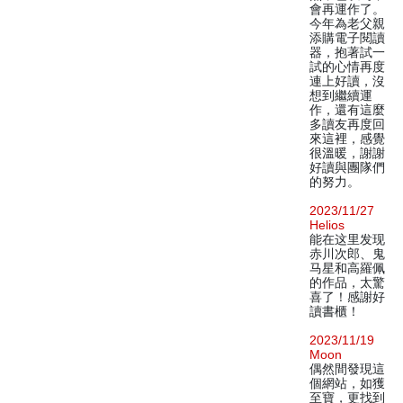
會再運作了。
今年為老父親
添購電子閱讀
器，抱著試一
試的心情再度
連上好讀，沒
想到繼續運
作，還有這麼
多讀友再度回
來這裡，感覺
很溫暖，謝謝
好讀與團隊們
的努力。
2023/11/27
Helios
能在这里发现
赤川次郎、鬼
马星和高羅佩
的作品，太驚
喜了！感謝好
讀書櫃！
2023/11/19
Moon
偶然間發現這
個網站，如獲
至寶，更找到