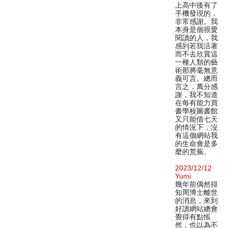
上高中後有了
手機發現的，
非常感謝。我
本身是個很愛
閱讀的人，我
感到若我活著
而不去欣賞這
一種人類的藝
術那將毫無意
義可言。總而
言之，萬分感
謝，我不知道
在每有能力買
書學校圖書館
又只能借七天
的情況下，沒
有這個網站我
的生命會是多
麼的荒蕪。
2023/12/12
Yumi
幾年前偶然得
知周博士離世
的消息，來到
好讀網站總會
覺得有點悵
然，也以為不