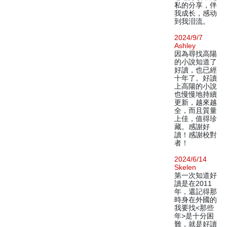
私的分享，伴
我成长，感动
到我泪流。
2024/9/7
Ashley
因為尋找高陽
的小說知道了
好讀，也已經
十年了。好讀
上高陽的小說
也慢慢地持續
更新，越來越
全，而且質量
上佳，值得珍
藏。感謝好
讀！感謝校對
者！
2024/6/14
Skelen
第一次知道好
讀是在2011
年，還記得那
時身在外國的
我要找<那些
年>是十分困
難，就是好讀