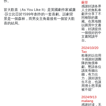
作。
蘇菲
感謝好讀各界
皆大歡喜（As You Like It）是英國劇作家威廉
人士的無私奉
獻并分享了不
·莎士比亞於1599年創作的一套喜劇。話劇背
同種類的書
景是一個森林，而男女主角最後有一個皆大歡
藏。在異地難
喜的結局。
以購買中文書
籍，好讀提供
一個很好的中
文書閱讀平
台。
2024/10/20
Tao
粗暴的以信用
卡感謝好讀團
隊的無償奉
獻。懇請各位
讀友有錢出
錢，有力出
力，讓好讀生
生不息，也讓
周博士恩澤廣
被不熄°
2024/9/13
maliang
感谢好读，无