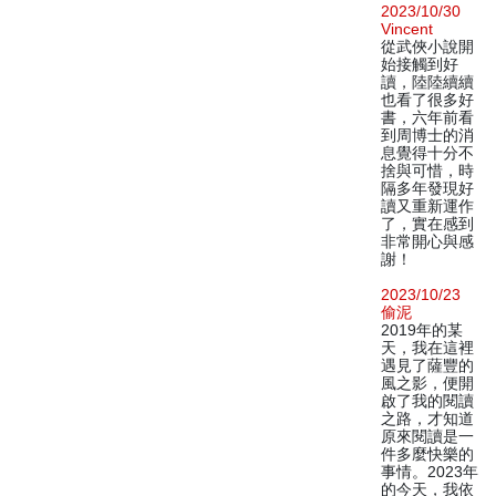
2023/10/30
Vincent
從武俠小說開
始接觸到好
讀，陸陸續續
也看了很多好
書，六年前看
到周博士的消
息覺得十分不
捨與可惜，時
隔多年發現好
讀又重新運作
了，實在感到
非常開心與感
謝！
2023/10/23
偷泥
2019年的某
天，我在這裡
遇見了薩豐的
風之影，便開
啟了我的閱讀
之路，才知道
原來閱讀是一
件多麼快樂的
事情。2023年
的今天，我依