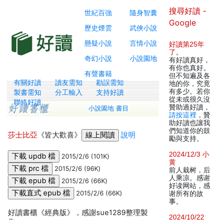
搜尋好讀 -
世紀百強
隨身智囊
Google
歷史煙雲
武俠小說
懸疑小說
言情小說
好讀第25年
了
。
奇幻小說
小說園地
有好讀真好，
有你也真好。
有聲書籍
但不知遍及各
有關好讀
讀友需知
勘誤需知
地的你，究竟
有多少。若你
製書需知
分工輸入
支持好讀
從未或很久沒
聯絡好讀
贊助過好讀，
小說園地 書目
請按這裡
，贊
助好讀也讓我
們知道你的鼓
莎士比亞
《皆大歡喜》
說明
勵與支持。
2024/12/3 小
2015/2/6 (101K)
黄
2015/2/6 (96K)
前人栽树，后
人乘凉。感谢
2015/2/6 (66K)
好读网站，感
2015/2/6 (66K)
谢所有的故
事。
好讀書櫃《經典版》，感謝sue1289整理製
2024/10/22