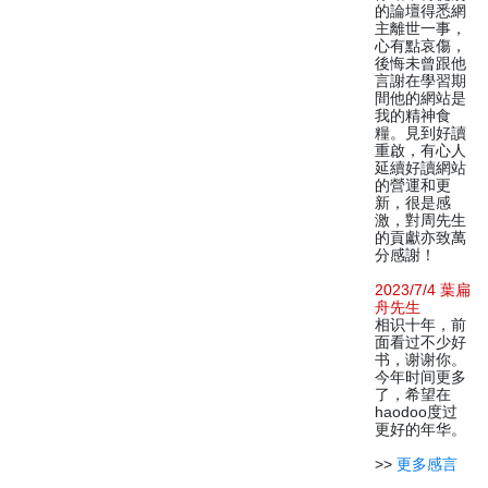
的論壇得悉網
主離世一事，
心有點哀傷，
後悔未曾跟他
言謝在學習期
間他的網站是
我的精神食
糧。見到好讀
重啟，有心人
延續好讀網站
的營運和更
新，很是感
激，對周先生
的貢獻亦致萬
分感謝！
2023/7/4 葉扁
舟先生
相识十年，前
面看过不少好
书，谢谢你。
今年时间更多
了，希望在
haodoo度过
更好的年华。
>>
更多感言