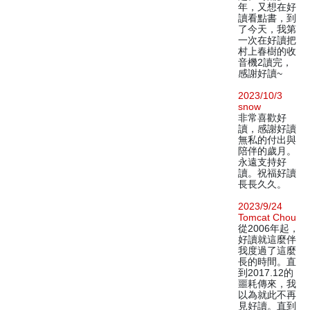
年，又想在好
讀看點書，到
了今天，我第
一次在好讀把
村上春樹的收
音機2讀完，
感謝好讀~
2023/10/3
snow
非常喜歡好
讀，感謝好讀
無私的付出與
陪伴的歲月。
永遠支持好
讀。祝福好讀
長長久久。
2023/9/24
Tomcat Chou
從2006年起，
好讀就這麼伴
我度過了這麼
長的時間。直
到2017.12的
噩耗傳來，我
以為就此不再
見好讀。直到