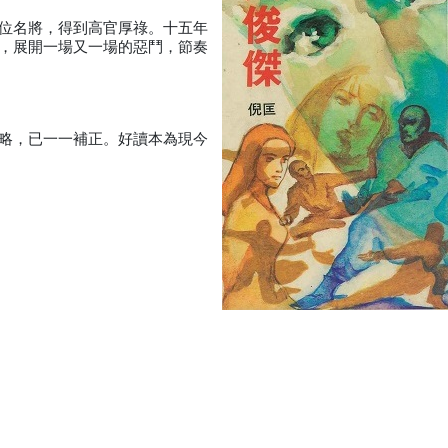
位名將，得到高官厚祿。十五年
，展開一場又一場的惡鬥，節奏
略，已一一補正。好讀本為現今