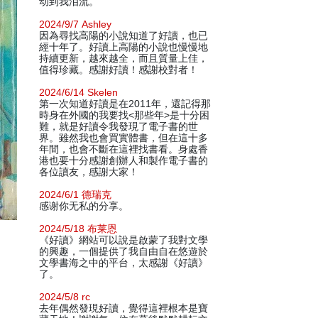
动到我泪流。
2024/9/7 Ashley
因為尋找高陽的小說知道了好讀，也已
經十年了。好讀上高陽的小說也慢慢地
持續更新，越來越全，而且質量上佳，
值得珍藏。感謝好讀！感謝校對者！
2024/6/14 Skelen
第一次知道好讀是在2011年，還記得那
時身在外國的我要找<那些年>是十分困
難，就是好讀令我發現了電子書的世
界。雖然我也會買實體書，但在這十多
年間，也會不斷在這裡找書看。身處香
港也要十分感謝創辦人和製作電子書的
各位讀友，感謝大家！
2024/6/1 德瑞克
感谢你无私的分享。
2024/5/18 布莱恩
《好讀》網站可以說是啟蒙了我對文學
的興趣，一個提供了我自由自在悠遊於
文學書海之中的平台，太感謝《好讀》
了。
2024/5/8 rc
去年偶然發現好讀，覺得這裡根本是寶