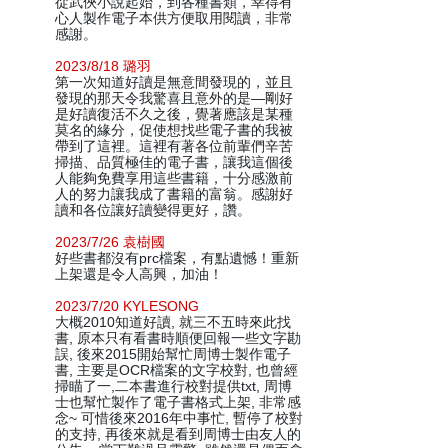
從武俠小說起始，到各種書類，幸得有
心人製作電子本供方便取用閱讀，非常
感謝。
2023/8/18 璐羽
第一次知道好讀是無意間發現的，並且
發現的那天令我驚喜且意外的是—剛好
是好讀復活不久之後，覺著應該是某種
莫名的緣分，促使想找些電子書的我被
帶到了這裡。這裡有著各位前輩們辛苦
掃描、品質極佳的電子書，讓我這個後
人能夠免費享用這些書籍，十分感激前
人的努力讓我成了書籍的富翁。感謝好
讀和各位讓好讀變得更好，讚。
2023/7/26 袁樹國
好些書都沒有prc檔案，有點遺憾！重新
上架還是令人高興，加油！
2023/7/20 KYLESONG
大概2010知道好讀, 就三不五時來此找
書, 原本只有看書時順便回報一些文字勘
誤, 後來2015開始幫忙周博士製作電子
書, 主要是OCR檔案的文字校對, 也曾經
掃瞄了一,二本書進行校對提供txt, 周博
士也幫忙製作了電子書格式上架, 非常感
念~ 可惜後來2016年中事忙, 暫停了校對
的支持, 再後來就是看到周博士由友人的