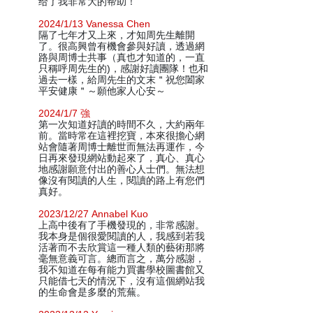
给了我非常大的帮助！
2024/1/13 Vanessa Chen
隔了七年才又上來，才知周先生離開
了。很高興曾有機會參與好讀，透過網
路與周博士共事（真也才知道的，一直
只稱呼周先生的)，感謝好讀團隊！也和
過去一樣，給周先生的文末＂祝您闔家
平安健康＂～願他家人心安～
2024/1/7 強
第一次知道好讀的時間不久，大約兩年
前。當時常在這裡挖寶，本來很擔心網
站會隨著周博士離世而無法再運作，今
日再來發現網站動起來了，真心、真心
地感謝願意付出的善心人士們。無法想
像沒有閱讀的人生，閱讀的路上有您們
真好。
2023/12/27 Annabel Kuo
上高中後有了手機發現的，非常感謝。
我本身是個很愛閱讀的人，我感到若我
活著而不去欣賞這一種人類的藝術那將
毫無意義可言。總而言之，萬分感謝，
我不知道在每有能力買書學校圖書館又
只能借七天的情況下，沒有這個網站我
的生命會是多麼的荒蕪。