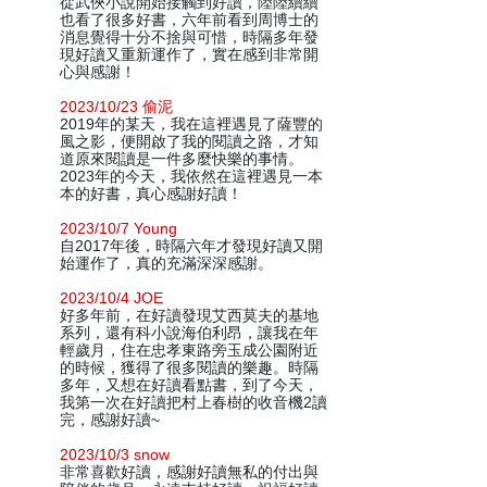
從武俠小說開始接觸到好讀，陸陸續續
也看了很多好書，六年前看到周博士的
消息覺得十分不捨與可惜，時隔多年發
現好讀又重新運作了，實在感到非常開
心與感謝！
2023/10/23 偷泥
2019年的某天，我在這裡遇見了薩豐的
風之影，便開啟了我的閱讀之路，才知
道原來閱讀是一件多麼快樂的事情。
2023年的今天，我依然在這裡遇見一本
本的好書，真心感謝好讀！
2023/10/7 Young
自2017年後，時隔六年才發現好讀又開
始運作了，真的充滿深深感謝。
2023/10/4 JOE
好多年前，在好讀發現艾西莫夫的基地
系列，還有科小說海伯利昂，讓我在年
輕歲月，住在忠孝東路旁玉成公園附近
的時候，獲得了很多閱讀的樂趣。時隔
多年，又想在好讀看點書，到了今天，
我第一次在好讀把村上春樹的收音機2讀
完，感謝好讀~
2023/10/3 snow
非常喜歡好讀，感謝好讀無私的付出與