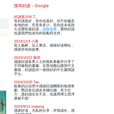
搜尋好讀 - Google
好讀第25年了
。
有好讀真好，有你也真好。但不知遍及
各地的你，究竟有多少。若你從未或很
久沒贊助過好讀，
請按這裡
，贊助好讀
也讓我們知道你的鼓勵與支持。
2024/12/3 小黄
前人栽树，后人乘凉。感谢好读网站，
感谢所有的故事。
2024/10/22 蘇菲
感謝好讀各界人士的無私奉獻并分享了
不同種類的書藏。在異地難以購買中文
書籍，好讀提供一個很好的中文書閱讀
平台。
2024/10/20 Tao
粗暴的以信用卡感謝好讀團隊的無償奉
獻。懇請各位讀友有錢出錢，有力出
力，讓好讀生生不息，也讓周博士恩澤
廣被不熄°
2024/9/13 maliang
感谢好读，无私的分享，伴我成长，感