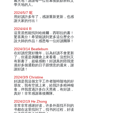
藏天地！謝謝每一位在幕後默默耕耘文
學天地的人。
2024/5/7 呢
用好讀許多年了，感謝重新更新，也感
謝大家的付出！
2024/4/4 R
這里居然能找到哈維爾．西耶拉的書！
驚喜萬分！希望能讀到更多這位歷史小
說大師的作品！感恩每一位好讀團隊！
2024/3/14 Beatlebum
在好讀挖寶好幾年，以為好讀不會更新
了，但還是偶爾會上來看看，沒想到又
有新書了，超級感動！好讀真的陪我渡
過好多個通勤的日子跟愜意的週末，謝
謝好讀！
2024/3/9 Christine
好讀是我這個文字工作者隨時隨地的好
朋友，我有空就上來，給我許多精神糧
食，伴我度過許多白天黑夜，有好讀，
真好！非常感謝幕後團隊。
2024/2/19 He Zhong
非常非常感谢好读，许多外面找不到的
书都在这里找到了，找书的过程，好读