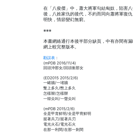
在「八俊傑」中，蕭大將軍勾結匈奴，陷害八
後，八姓家仇的後代，不約而同向蕭將軍復仇
明快，情節變幻無窮。
※※※
本書網絡通行本後半部分缺頁，中有亦間有漏
網上較完整版本。
勘誤表
：
(mPDB 2016/11/4)
回頭沖那女/回頭衝那女
(ED2015 2015/2/6)
一睹牆/一堵牆
蹩上多久/憋上多久
怎樣辮/怎樣辦
一韓尖叫/一聲尖叫
(mPDB 2015/2/6)
全是甲胄鮮明/全是甲冑鮮明
挺著兵刀/挺著兵刃
電光火石/電光石火
在那一利間/在那一剎間