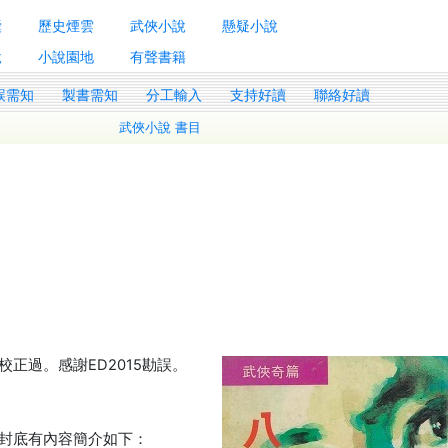
囊
歷史煙雲
武俠小說
懸疑小說
說
小說園地
有聲書籍
誤需知
製書需知
分工輸入
支持好讀
聯絡好讀
武俠小說 書目
正過。感謝ED2015勘誤。
封底有內容簡介如下：