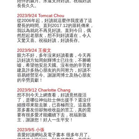
陪伴的歲月。永遠支持好讀。祝福好讀
長長久久。
2023/9/24 Tomcat Chou
從2006年起，好讀就這麼伴我度過了這
麼長的時間。直到2017.12的噩耗傳來，
我以為就此不再見好讀。直到今日，偶
然想起老朋友，想不到好讀還在，令人
又驚又喜。祝福好讀，好讀長存。
2023/9/24 王俊文
眼力不好，多年沒來好讀看書，今天再
訪好讀方知周劍輝博士已往生，不勝唏
噓，希望他安息天國。沒有他的辛苦創
建及許多熱心朋友的共同努力，好讀不
容易經營至今。謝謝周博士及熱心朋友
的辛勞貢獻！
2023/9/12 Charlotte Chang
想不到今天上網查看，好讀竟然復活
了，是哪位神仙壯士伸出援手？還沒仔
細搜尋來龍去脈，已喜極而泣。這嘉惠
眾多書友但卻無啥收益的苦工，真的需
要有很多愛才能繼續下去，祝福新版
主，謝謝您！好人一生平安！
2023/9/5 小張
喜愛好讀網站及電子書本 很多年月了。