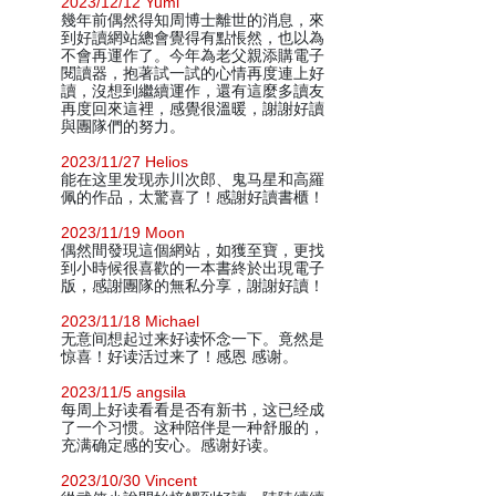
2023/12/12 Yumi
幾年前偶然得知周博士離世的消息，來
到好讀網站總會覺得有點悵然，也以為
不會再運作了。今年為老父親添購電子
閱讀器，抱著試一試的心情再度連上好
讀，沒想到繼續運作，還有這麼多讀友
再度回來這裡，感覺很溫暖，謝謝好讀
與團隊們的努力。
2023/11/27 Helios
能在这里发现赤川次郎、鬼马星和高羅
佩的作品，太驚喜了！感謝好讀書櫃！
2023/11/19 Moon
偶然間發現這個網站，如獲至寶，更找
到小時候很喜歡的一本書終於出現電子
版，感謝團隊的無私分享，謝謝好讀！
2023/11/18 Michael
无意间想起过来好读怀念一下。竟然是
惊喜！好读活过来了！感恩 感谢。
2023/11/5 angsila
每周上好读看看是否有新书，这已经成
了一个习惯。这种陪伴是一种舒服的，
充满确定感的安心。感谢好读。
2023/10/30 Vincent